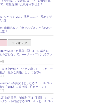
“ドヤ顔嵐”に“女装嵐”まで!? 6枚の写真
で、進化を遂げた嵐を目撃せよ！
idsはいつだって“2人の世界”……!? 思わず笑
真5選
y!JUMP山田涼介に「痩せろブス」と言われて
は誰？
ランキング
now Man・目黒蓮に語った“家族話”に
とを言わないで」── ナーバスになるファ
30日
NES、売り上げ低下でファン嘆くも……アリー
催が「聡明な判断」といえるワケ
14日
umber_iの共演はどうなる？ STARTO
報道の『NHK紅白歌合戦』注目ポイント
12日
ズ性加害問題、補償対応は「順調」も……
タントが指摘するSMILE-UP.とSTARTO