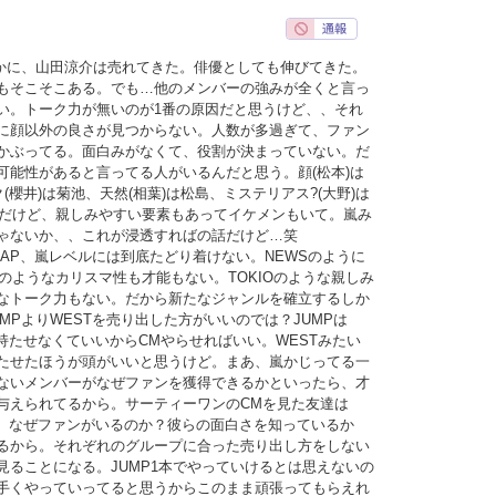
確かに、山田涼介は売れてきた。俳優としても伸びてきた。
もそこそこある。でも…他のメンバーの強みが全くと言っ
い。トーク力が無いのが1番の原因だと思うけど、、それ
に顔以外の良さが見つからない。人数が多過ぎて、ファン
かぶってる。面白みがなくて、役割が決まっていない。だ
可能性があると言ってる人がいるんだと思う。顔(松本)は
(櫻井)は菊池、天然(相葉)は松島、ミステリアス?(大野)は
いめだけど、親しみやすい要素もあってイケメンもいて。嵐み
ゃないか、、これが浸透すればの話だけど…笑
MAP、嵐レベルには到底たどり着けない。NEWSのように
UNのようなカリスマ性も才能もない。TOKIOのような親しみ
なトーク力もない。だから新たなジャンルを確立するしか
MPよりWESTを売り出した方がいいのでは？JUMPは
持たせなくていいからCMやらせればいい。WESTみたい
たせたほうが頭がいいと思うけど。まあ、嵐かじってる一
ないメンバーがなぜファンを獲得できるかといったら、才
与えられてるから。サーティーワンのCMを見た友達は
ど、なぜファンがいるのか？彼らの面白さを知っているか
るから。それぞれのグループに合った売り出し方をしない
見ることになる。JUMP1本でやっていけるとは思えないの
手くやっていってると思うからこのまま頑張ってもらえれ