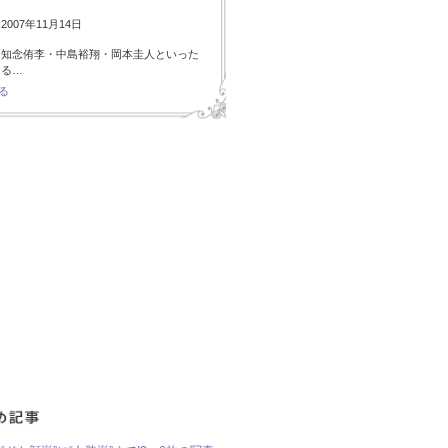
007年11月14日
・知念侑李・中島裕翔・岡本圭人といった
ある…
る