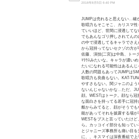
2016年8月5日 6:40 PM
JUMPは売れると思えない…
歌唱力もそこそこ、カリスマ性
ていいほど、世間に浸透してな
でもあんなゴリ押しされてんの
の中で浸透してるキャラでさえ
から冠持ってないセクゾの方が
佐藤、演技(二宮)は中島、トーク
ﾏﾘｳｽみたいな。キャラが濃
たいになれる可能性はあるんじ
人数の問題もあってJUMPはS
歌唱力も良曲もない。KAT-T
やすさもない。関ジャニのよう
ないんじゃないかな…ただ、JU
顔。WESTはトーク。顔なら冠
な面白さを持ってる若手に冠持
般からみてると、顔がそうでも
能があってそれを披露する場が
WESTをブスと言っていたけ
ら。カッコイイ部分も知ってい
とジャニーズ事務所も痛い目を
に、、キスマイは深夜番組で上