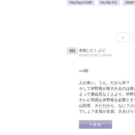
Hey!Say!JUMP
Kis-My-Ft2
SMAP
←
名無しだＪ
より
101
2016年7月3日 1:59 PM
>>89
人が多い。うん。だから何？
そして伊野尾が推されるのは推
よって番組見なく人より、伊野
テレビ局側も伊野尾を必要とす
山田君、チビだから、なに？小
でしょ？全員が全員、大きけり