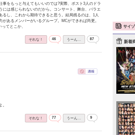
仕事をもっと与えてもいいのでは?実際、ポスト3人のドラ
うには感じられないのだから。コンサート、舞台、バラエ
あるし、これから期待できると思う。結局残るのは、1人
力があるメンバーがいるグループ。MCができれば尚更。
サイゾ
いってとこか、
46
87
それな！
うーん…
新着
よ。
77
9
それな！
うーん…