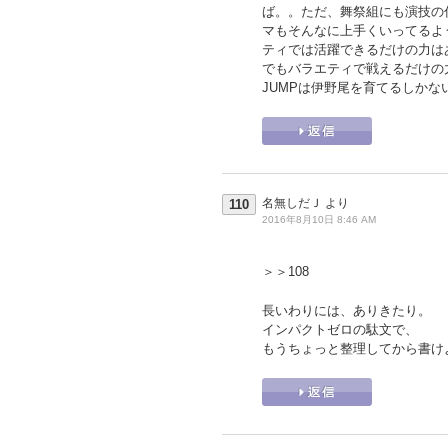
ば。。ただ、舞祭組にも演技の
マもそんなに上手くいってるよ
ティでは活躍できるだけの力は
でもバラエティで戦えるだけの
JUMPは伊野尾を育てるしかな
名無しだＪ
より
110
2016年8月10日 8:46 AM
＞＞108
長いわりには、ありきたり。
インパクトゼロの駄文で、
もうちょっと整理してから書け