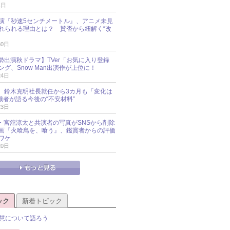
1日
演『秒速5センチメートル』、アニメ未見
れられる理由とは？ 賛否から紐解く“改
30日
O勢出演秋ドラマ】TVer「お気に入り登録
グ、Snow Man出演作が上位に！
24日
O社、鈴木克明社長就任から3カ月も「変化は
識者が語る今後の“不安材料”
23日
an・宮舘涼太と共演者の写真がSNSから削除
 映画『火喰鳥を、喰う』、鑑賞者からの評価
ワケ
20日
ック
新着トピック
慧について語ろう