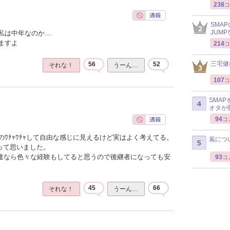
238
コ
SMA
JUM
私は中年なのか…
ますよ
214
コ
三宅健
56
52
それな！
うーん…
107
コ
SMA
オタが
94
コ
ﾜﾁｬﾜﾁｬして自由な感じに見えるけど実はよく考えてる。
嵐につ
って思いました。
ん達なら色々な経験もしてると思うので後継者になっても安
93
コ
45
66
それな！
うーん…