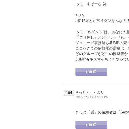
って、すげーな 笑
>８９
>伊野尾とか言うクソなんなの
って、その”クソ”は、あなた
「ごり押し」というワードも、
ジャニーズ事務所もJUMPの
ここへきての伊野尾の需要は、
どのグループがどこの後継者か
JUMPもキスマイもよくやって
きっと・・・
より
104
2016年7月19日 5:35 PM
きっと「嵐」の後継者は「Sexy 