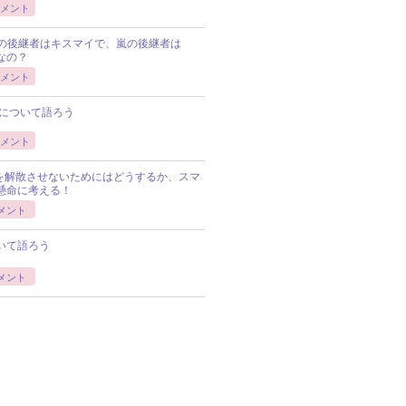
メント
Pの後継者はキスマイで、嵐の後継者は
Pなの？
メント
について語ろう
メント
Pを解散させないためにはどうするか、スマ
懸命に考える！
メント
いて語ろう
メント