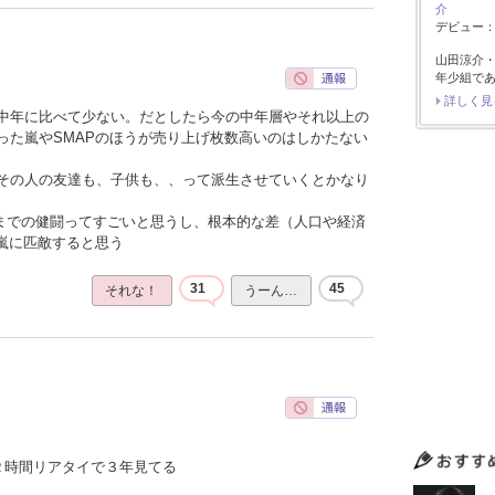
介
デビュー：2
山田涼介
年少組で
詳しく見
中年に比べて少ない。だとしたら今の中年層やそれ以上の
った嵐やSMAPのほうが売り上げ枚数高いのはしかたない
その人の友達も、子供も、、って派生させていくとかなり
こまでの健闘ってすごいと思うし、根本的な差（人口や経済
や嵐に匹敵すると思う
31
45
それな！
うーん…
２時間リアタイで３年見てる