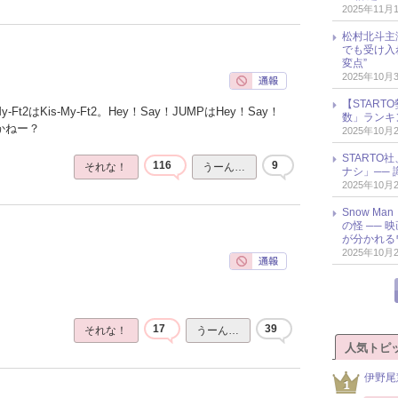
2025年11月
松村北斗主
でも受け入
変点”
2025年10月
【START
Ft2はKis-My-Ft2。Hey！Say！JUMPはHey！Say！
数」ランキン
かねー？
2025年10月
START
116
9
それな！
うーん…
ナシ」── 
2025年10月
Snow M
の怪 ──
が分かれる
2025年10月
17
39
それな！
うーん…
人気トピ
伊野尾