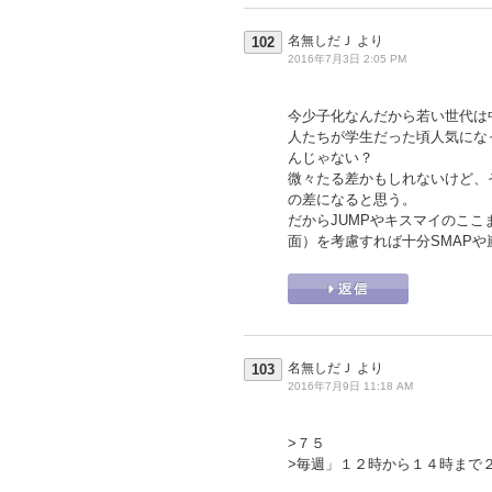
名無しだＪ
より
102
2016年7月3日 2:05 PM
今少子化なんだから若い世代は
人たちが学生だった頃人気にな
んじゃない？
微々たる差かもしれないけど、
の差になると思う。
だからJUMPやキスマイのこ
面）を考慮すれば十分SMAP
名無しだＪ
より
103
2016年7月9日 11:18 AM
>７５
>毎週」１２時から１４時まで