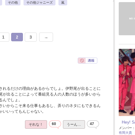
その他
その他ジャニーズ
嵐
1
3
→
2
されるだけの理由があるからでしょ。伊野尾が出ることに
尾が出ることによって番組見る人の人数のほうが多いから
るんでしょ。
さいからこそ来る仕事もあるし、弄りのネタにもできるん
ゃいいってもんじゃない。
Hey! 
60
47
それな！
うーん…
メンバー
有岡大貴