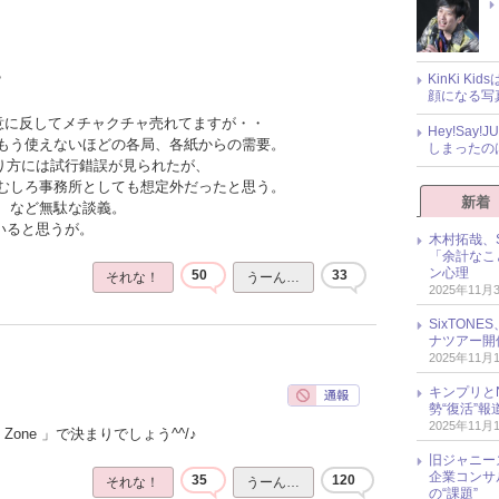
KinKi K
？
顔になる写
の意に反してメチャクチャ売れてますが・・
Hey!Sa
もう使えないほどの各局、各紙からの需要。
しまったの
売り方には試行錯誤が見られたが、
むしろ事務所としても想定外だったと思う。
新着
、など無駄な談義。
いると思うが。
木村拓哉、S
「余計なこ
ン心理
50
33
それな！
うーん…
2025年11月
SixTO
ナツアー開
2025年11月
キンプリとN
勢“復活”
2025年11月
Zone 」で決まりでしょう^^/♪
旧ジャニー
企業コンサル
35
120
それな！
うーん…
の“課題”