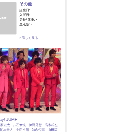
その他
誕生日: -
入所日:-
身長/ 体重: -
血液型: -
詳しく見る
Say! JUMP
：
薮宏太
八乙女光
伊野尾慧
高木雄也
岡本圭人
中島裕翔
知念侑李
山田涼