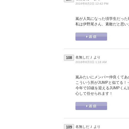
2016年8月2日 12:42 PM
嵐が人気になった頃学生だった
私は伊野尾さん、素敵だと思い
名無しだＪ
より
108
2016年8月3日 1:18 AM
嵐みたいにメンバー仲良くてあの
こういう所がJUMPと似てる！
今年で10歳を迎えるJUMPく
心して任せられます！
名無しだＪ
より
109