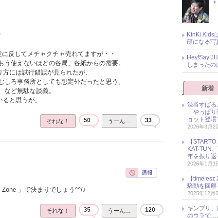
KinKi K
？
顔になる写
の意に反してメチャクチャ売れてますが・・
Hey!Sa
もう使えないほどの各局、各紙からの需要。
しまったの
売り方には試行錯誤が見られたが、
むしろ事務所としても想定外だったと思う。
新着
、など無駄な談義。
いると思うが。
渋谷すばる
「やっぱり
ョット登場
50
33
それな！
うーん…
2026年3月2
【START
KAT-TU
年を振り返
2026年1月1
【timel
騒動を回顧
Zone 」で決まりでしょう^^/♪
2025年12月
キンプリ、
35
120
それな！
うーん…
のウラで…