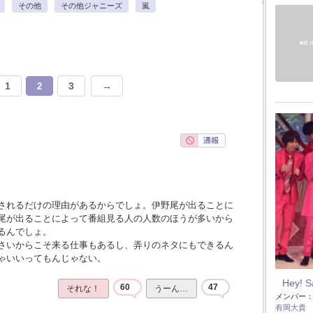
その他
その他ジャニーズ
嵐
1
3
→
2
されるだけの理由があるからでしょ。伊野尾が出ることに
尾が出ることによって番組見る人の人数のほうが多いから
るんでしょ。
さいからこそ来る仕事もあるし、弄りのネタにもできるん
ゃいいってもんじゃない。
Hey! 
60
47
それな！
うーん…
メンバー
有岡大貴