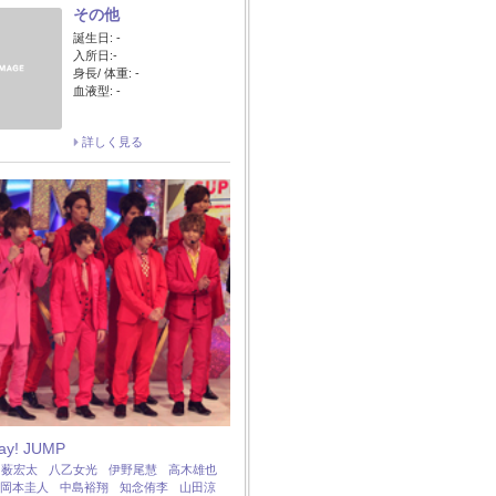
その他
誕生日: -
入所日:-
身長/ 体重: -
血液型: -
詳しく見る
Say! JUMP
：
薮宏太
八乙女光
伊野尾慧
高木雄也
岡本圭人
中島裕翔
知念侑李
山田涼