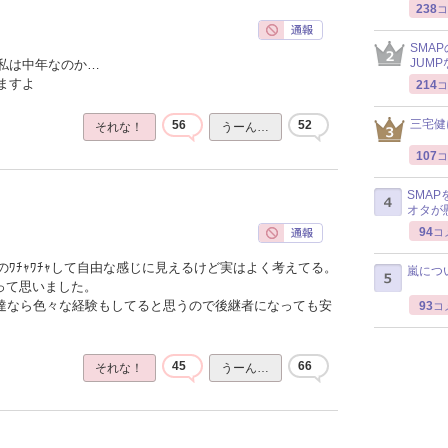
238
コ
SMA
JUM
私は中年なのか…
ますよ
214
コ
三宅健
56
52
それな！
うーん…
107
コ
SMA
オタが
94
コ
ﾜﾁｬﾜﾁｬして自由な感じに見えるけど実はよく考えてる。
嵐につ
って思いました。
ん達なら色々な経験もしてると思うので後継者になっても安
93
コ
45
66
それな！
うーん…