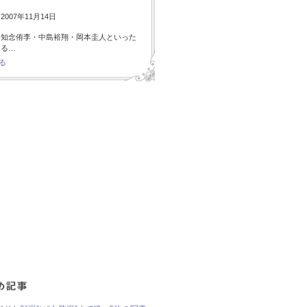
007年11月14日
・知念侑李・中島裕翔・岡本圭人といった
ある…
る