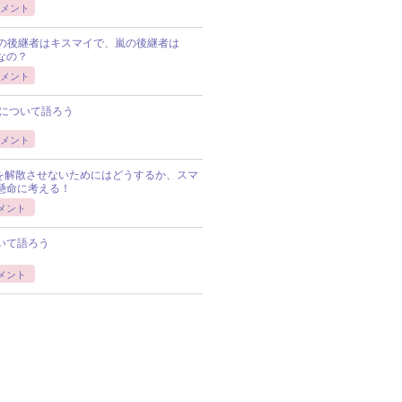
メント
Pの後継者はキスマイで、嵐の後継者は
Pなの？
メント
について語ろう
メント
Pを解散させないためにはどうするか、スマ
懸命に考える！
メント
いて語ろう
メント