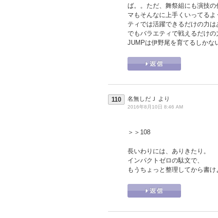
ば。。ただ、舞祭組にも演技の
マもそんなに上手くいってるよ
ティでは活躍できるだけの力は
でもバラエティで戦えるだけの
JUMPは伊野尾を育てるしかな
名無しだＪ
より
110
2016年8月10日 8:46 AM
＞＞108
長いわりには、ありきたり。
インパクトゼロの駄文で、
もうちょっと整理してから書け