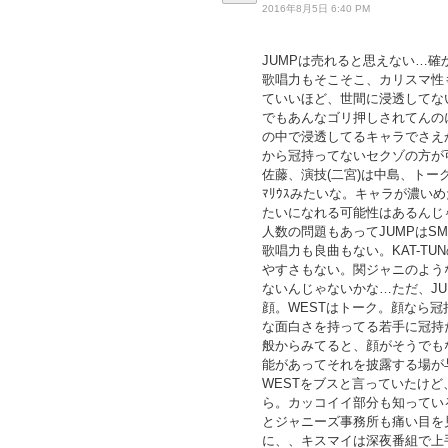
2016年8月5日 6:40 PM
JUMPは売れると思えない…
歌唱力もそこそこ、カリスマ性
ていいほど、世間に浸透してな
でもあんなゴリ押しされてんの
の中で浸透してるキャラでさえ
から冠持ってないセクゾの方が
佐藤、演技(二宮)は中島、トーク
ﾏﾘｳｽみたいな。キャラが濃
たいになれる可能性はあるんじ
人数の問題もあってJUMPはS
歌唱力も良曲もない。KAT-T
やすさもない。関ジャニのよう
ないんじゃないかな…ただ、JU
顔。WESTはトーク。顔なら冠
な面白さを持ってる若手に冠持
般からみてると、顔がそうでも
能があってそれを披露する場が
WESTをブスと言っていたけ
ら。カッコイイ部分も知ってい
とジャニーズ事務所も痛い目を
に、、キスマイは深夜番組で上