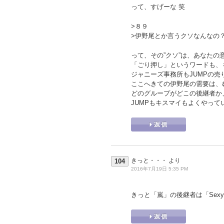
って、すげーな 笑
>８９
>伊野尾とか言うクソなんなの
って、その”クソ”は、あなた
「ごり押し」というワードも、
ジャニーズ事務所もJUMPの
ここへきての伊野尾の需要は、
どのグループがどこの後継者か
JUMPもキスマイもよくやって
きっと・・・
より
104
2016年7月19日 5:35 PM
きっと「嵐」の後継者は「Sexy 