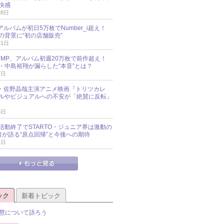
快感
28日
新アルバムが初日5万枚でNumber_i超え！
の背景に“初の店舗販売”
21日
y!JUMP、アルバム初週20万枚で前作超え！
・中島裕翔が漏らした“本音”とは？
7日
oup・佐野晶哉主演アニメ映画『トリツカレ
ルやビジュアルへの不安が「絶賛に反転」
3日
活動終了でSTARTO・ジュニア界は激動の
識者が語る“原点回帰”と今後への期待
1日
ック
新着トピック
慧について語ろう