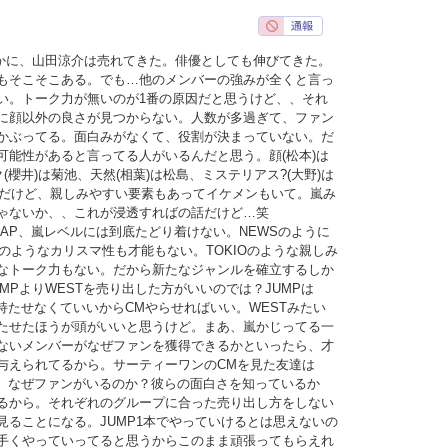
確かに、山田涼介は売れてきた。俳優としても伸びてきた。
もそこそこある。でも…他のメンバーの強みが全くと言っ
い。トーク力が無いのが1番の原因だと思うけど、、それ
に顔以外の良さが見つからない。人数が多過ぎて、ファン
かぶってる。面白みがなくて、役割が決まっていない。だ
可能性があると言ってる人がいるんだと思う。顔(松本)は
(櫻井)は菊池、天然(相葉)は松島、ミステリアス?(大野)は
いめだけど、親しみやすい要素もあってイケメンもいて。嵐み
ゃないか、、これが浸透すればの話だけど…笑
MAP、嵐レベルには到底たどり着けない。NEWSのように
UNのようなカリスマ性も才能もない。TOKIOのような親しみ
なトーク力もない。だから新たなジャンルを確立するしか
MPよりWESTを売り出した方がいいのでは？JUMPは
持たせなくていいからCMやらせればいい。WESTみたい
たせたほうが頭がいいと思うけど。まあ、嵐かじってる一
ないメンバーがなぜファンを獲得できるかといったら、才
与えられてるから。サーティーワンのCMを見た友達は
ど、なぜファンがいるのか？彼らの面白さを知っているか
るから。それぞれのグループに合った売り出し方をしない
見ることになる。JUMP1本でやっていけるとは思えないの
手くやっていってると思うからこのまま頑張ってもらえれ