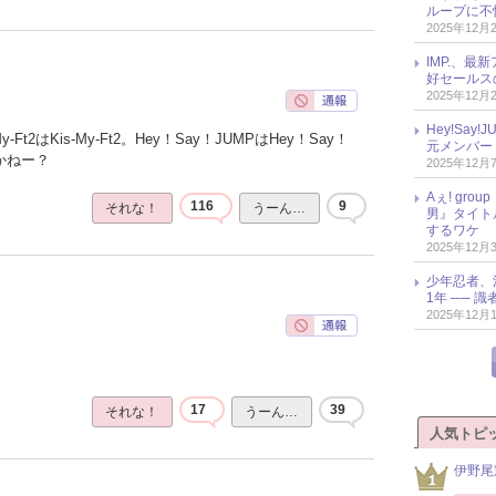
ループに不
2025年12月
IMP.、最
好セールス
2025年12月
Hey!Sa
Ft2はKis-My-Ft2。Hey！Say！JUMPはHey！Say！
元メンバー
かねー？
2025年12月
Aぇ! gr
116
9
それな！
うーん…
男』タイト
するワケ
2025年12月
少年忍者、
1年 ── 
2025年12月
17
39
それな！
うーん…
人気トピ
伊野尾