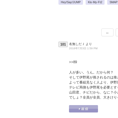
Hey!Say!JUMP
Kis-My-Ft2
SMAP
←
名無しだＪ
より
101
2016年7月3日 1:59 PM
>>89
人が多い。うん。だから何？
そして伊野尾が推されるのは推
よって番組見なく人より、伊野
テレビ局側も伊野尾を必要とす
山田君、チビだから、なに？小
でしょ？全員が全員、大きけり