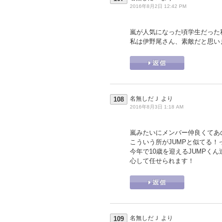
2016年8月2日 12:42 PM
嵐が人気になった頃学生だった
私は伊野尾さん、素敵だと思い
名無しだＪ
より
108
2016年8月3日 1:18 AM
嵐みたいにメンバー仲良くてあの
こういう所がJUMPと似てる！
今年で10歳を迎えるJUMPく
心して任せられます！
名無しだＪ
より
109