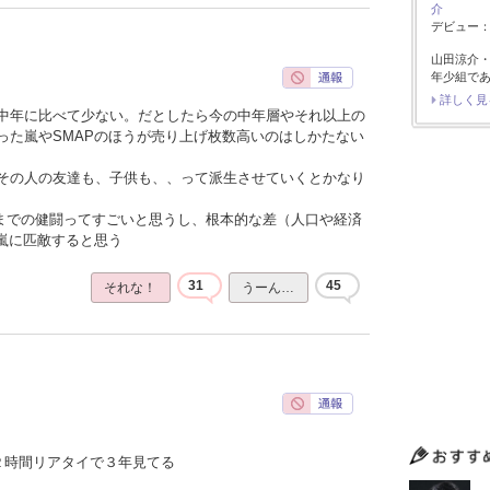
介
デビュー：2
山田涼介
年少組で
詳しく見
中年に比べて少ない。だとしたら今の中年層やそれ以上の
った嵐やSMAPのほうが売り上げ枚数高いのはしかたない
その人の友達も、子供も、、って派生させていくとかなり
こまでの健闘ってすごいと思うし、根本的な差（人口や経済
や嵐に匹敵すると思う
31
45
それな！
うーん…
２時間リアタイで３年見てる