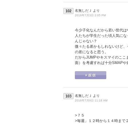
名無しだＪ
より
102
2016年7月3日 2:05 PM
今少子化なんだから若い世代は
人たちが学生だった頃人気にな
んじゃない？
微々たる差かもしれないけど、
の差になると思う。
だからJUMPやキスマイのこ
面）を考慮すれば十分SMAP
名無しだＪ
より
103
2016年7月9日 11:18 AM
>７５
>毎週」１２時から１４時まで