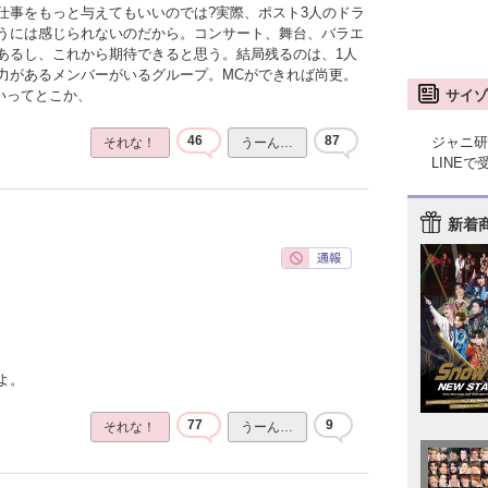
仕事をもっと与えてもいいのでは?実際、ポスト3人のドラ
うには感じられないのだから。コンサート、舞台、バラエ
あるし、これから期待できると思う。結局残るのは、1人
力があるメンバーがいるグループ。MCができれば尚更。
サイゾ
いってとこか、
46
87
ジャニ研
それな！
うーん…
LINE
新着
よ。
77
9
それな！
うーん…