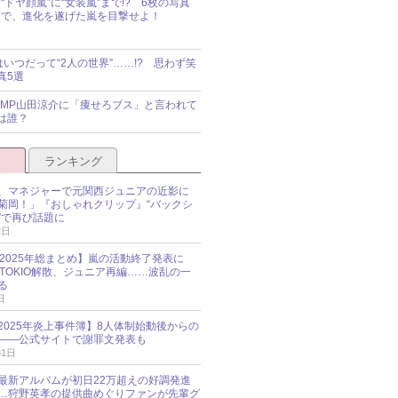
“ドヤ顔嵐”に“女装嵐”まで!? 6枚の写真
で、進化を遂げた嵐を目撃せよ！
idsはいつだって“2人の世界”……!? 思わず笑
真5選
y!JUMP山田涼介に「痩せろブス」と言われて
は誰？
ランキング
、マネジャーで元関西ジュニアの近影に
菊岡！」『おしゃれクリップ』“バックシ
”で再び話題に
2日
O 2025年総まとめ】嵐の活動終了発表に
N、TOKIO解散、ジュニア再編……波乱の一
る
日
esz 2025年炎上事件簿】8人体制始動後からの
――公式サイトで謝罪文発表も
31日
最新アルバムが初日22万超えの好調発進
…狩野英孝の提供曲めぐりファンが先輩グ