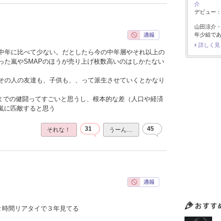
介
デビュー：2
山田涼介
年少組で
詳しく見
中年に比べて少ない。だとしたら今の中年層やそれ以上の
った嵐やSMAPのほうが売り上げ枚数高いのはしかたない
その人の友達も、子供も、、って派生させていくとかなり
こまでの健闘ってすごいと思うし、根本的な差（人口や経済
や嵐に匹敵すると思う
31
45
それな！
うーん…
２時間リアタイで３年見てる