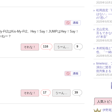
2025年10月
松岡昌宏「
はない」─
の“思い”
2025年9月3
北山宏光、
Ft2はKis-My-Ft2。Hey！Say！JUMPはHey！Say！
言もできな
かねー？
の“本音”
2025年9月2
116
9
それな！
うーん…
木村拓哉と“
也、「一緒
2025年9月2
timele
演出に賛否
批判集まる
2025年9月1
17
39
それな！
うーん…
人気トピ
伊野尾