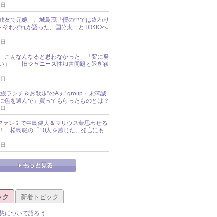
1日
戦友で元嫁」、城島茂「僕の中では終わり
─ それぞれが語った、国分太一とTOKIOへ
0日
「こんなんなると思わなかった」「変に発
い」――旧ジャニーズ性加害問題と退所後
5日
鰻ランチ＆お散歩”のAぇ! group・末澤誠
に色を選んで」買ってもらったものとは？
0日
sz、ファンミで中島健人＆マリウス葉思わせる
！ 松島聡の「10人を感じた」発言にも
9日
ック
新着トピック
慧について語ろう