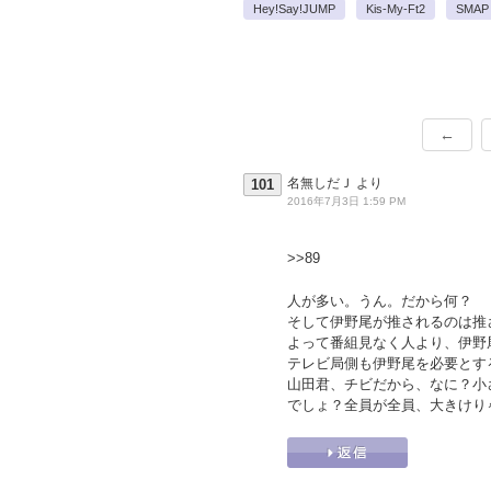
Hey!Say!JUMP
Kis-My-Ft2
SMAP
←
名無しだＪ
より
101
2016年7月3日 1:59 PM
>>89
人が多い。うん。だから何？
そして伊野尾が推されるのは推
よって番組見なく人より、伊野
テレビ局側も伊野尾を必要とす
山田君、チビだから、なに？小
でしょ？全員が全員、大きけり