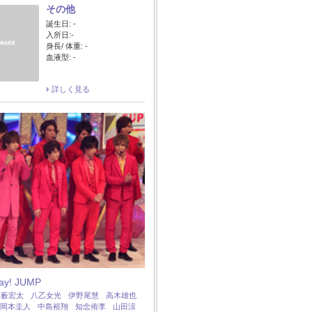
その他
誕生日: -
入所日:-
身長/ 体重: -
血液型: -
詳しく見る
Say! JUMP
：
薮宏太
八乙女光
伊野尾慧
高木雄也
岡本圭人
中島裕翔
知念侑李
山田涼