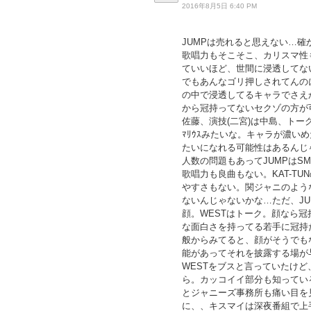
2016年8月5日 6:40 PM
JUMPは売れると思えない…
歌唱力もそこそこ、カリスマ性
ていいほど、世間に浸透してな
でもあんなゴリ押しされてんの
の中で浸透してるキャラでさえ
から冠持ってないセクゾの方が
佐藤、演技(二宮)は中島、トーク
ﾏﾘｳｽみたいな。キャラが濃
たいになれる可能性はあるんじ
人数の問題もあってJUMPはS
歌唱力も良曲もない。KAT-T
やすさもない。関ジャニのよう
ないんじゃないかな…ただ、JU
顔。WESTはトーク。顔なら冠
な面白さを持ってる若手に冠持
般からみてると、顔がそうでも
能があってそれを披露する場が
WESTをブスと言っていたけ
ら。カッコイイ部分も知ってい
とジャニーズ事務所も痛い目を
に、、キスマイは深夜番組で上