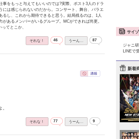
仕事をもっと与えてもいいのでは?実際、ポスト3人のドラ
うには感じられないのだから。コンサート、舞台、バラエ
あるし、これから期待できると思う。結局残るのは、1人
力があるメンバーがいるグループ。MCができれば尚更。
いってとこか、
サイゾ
46
87
それな！
うーん…
ジャニ研
LINE
新着
よ。
77
9
それな！
うーん…