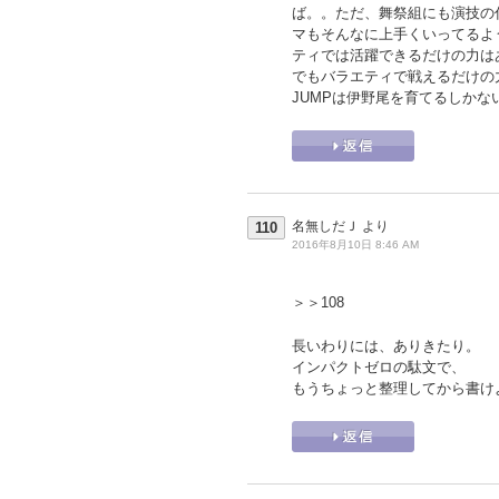
ば。。ただ、舞祭組にも演技の
マもそんなに上手くいってるよ
ティでは活躍できるだけの力は
でもバラエティで戦えるだけの
JUMPは伊野尾を育てるしかな
名無しだＪ
より
110
2016年8月10日 8:46 AM
＞＞108
長いわりには、ありきたり。
インパクトゼロの駄文で、
もうちょっと整理してから書け