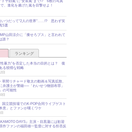
“ドヤ顔嵐”に“女装嵐”まで!? 6枚の写真
で、進化を遂げた嵐を目撃せよ！
idsはいつだって“2人の世界”……!? 思わず笑
真5選
y!JUMP山田涼介に「痩せろブス」と言われて
は誰？
ランキング
“性暴力”を否定した本当の目的とは？ 復
ある狡猾な戦略
12日
oup・草間リチャード敬太の動画＆写真拡散、
に弁護士が警鐘──「わいせつ物頒布罪」
」の可能性
10日
an、国立競技場でのK-POP合同ライブゲスト
本意」とファンが嘆くワケ
3日
KAMOTO DAYS』主演・目黒蓮には歓迎
原作ファンの福田雄一監督に対する拒否反