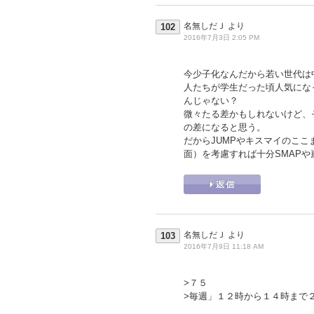
名無しだＪ
より
102
2016年7月3日 2:05 PM
今少子化なんだから若い世代は
人たちが学生だった頃人気にな
んじゃない？
微々たる差かもしれないけど、
の差になると思う。
だからJUMPやキスマイのこ
面）を考慮すれば十分SMAP
名無しだＪ
より
103
2016年7月9日 11:18 AM
>７５
>毎週」１２時から１４時まで