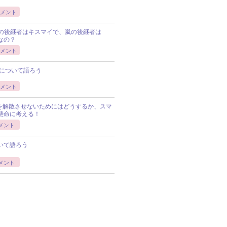
メント
Pの後継者はキスマイで、嵐の後継者は
Pなの？
メント
について語ろう
メント
Pを解散させないためにはどうするか、スマ
懸命に考える！
メント
いて語ろう
メント