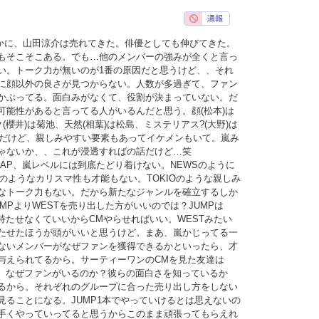
確かに、山田涼介は売れてきた。俳優としても伸びてきた。
もそこそこある。でも…他のメンバーの強みが全くと言っ
い。トーク力が無いのが1番の原因だと思うけど、、それ
に顔以外の良さが見つからない。人数が多過ぎて、ファン
かぶってる。面白みがなくて、役割が決まっていない。だ
可能性があると言ってる人がいるんだと思う。顔(松本)は
(櫻井)は菊池、天然(相葉)は松島、ミステリアス?(大野)は
いめだけど、親しみやすい要素もあってイケメンもいて。嵐み
ゃないか、、これが浸透すればの話だけど…笑
MAP、嵐レベルには到底たどり着けない。NEWSのように
UNのようなカリスマ性も才能もない。TOKIOのような親しみ
なトーク力もない。だから新たなジャンルを確立するしか
MPよりWESTを売り出した方がいいのでは？JUMPは
持たせなくていいからCMやらせればいい。WESTみたい
たせたほうが頭がいいと思うけど。まあ、嵐かじってる一
ないメンバーがなぜファンを獲得できるかといったら、才
与えられてるから。サーティーワンのCMを見た友達は
ど、なぜファンがいるのか？彼らの面白さを知っているか
るから。それぞれのグループに合った売り出し方をしない
見ることになる。JUMP1本でやっていけるとは思えないの
手くやっていってると思うからこのまま頑張ってもらえれ