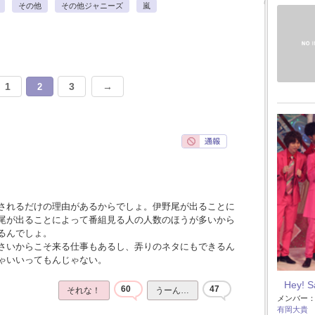
その他
その他ジャニーズ
嵐
1
3
→
2
されるだけの理由があるからでしょ。伊野尾が出ることに
尾が出ることによって番組見る人の人数のほうが多いから
るんでしょ。
さいからこそ来る仕事もあるし、弄りのネタにもできるん
ゃいいってもんじゃない。
Hey! 
60
47
それな！
うーん…
メンバー
有岡大貴