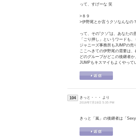
って、すげーな 笑
>８９
>伊野尾とか言うクソなんなの
って、その”クソ”は、あなた
「ごり押し」というワードも、
ジャニーズ事務所もJUMPの
ここへきての伊野尾の需要は、
どのグループがどこの後継者か
JUMPもキスマイもよくやって
きっと・・・
より
104
2016年7月19日 5:35 PM
きっと「嵐」の後継者は「Sexy 