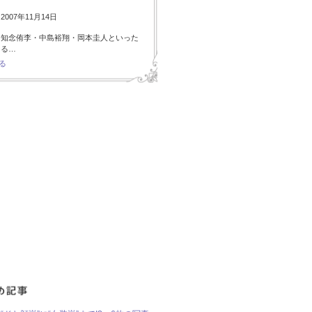
007年11月14日
・知念侑李・中島裕翔・岡本圭人といった
ある…
る