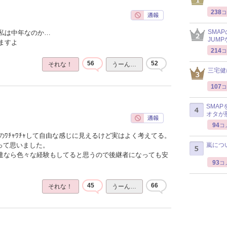
238
コ
SMA
私は中年なのか…
JUM
ますよ
214
コ
56
52
それな！
うーん…
三宅健
107
コ
SMA
オタが
94
コ
ﾜﾁｬﾜﾁｬして自由な感じに見えるけど実はよく考えてる。
嵐につ
って思いました。
ん達なら色々な経験もしてると思うので後継者になっても安
93
コ
45
66
それな！
うーん…