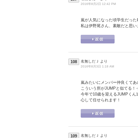
2016年8月2日 12:42 PM
嵐が人気になった頃学生だった
私は伊野尾さん、素敵だと思い
名無しだＪ
より
108
2016年8月3日 1:18 AM
嵐みたいにメンバー仲良くてあの
こういう所がJUMPと似てる！
今年で10歳を迎えるJUMPく
心して任せられます！
名無しだＪ
より
109