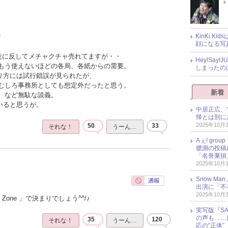
KinKi K
？
顔になる写
の意に反してメチャクチャ売れてますが・・
Hey!Sa
もう使えないほどの各局、各紙からの需要。
しまったの
売り方には試行錯誤が見られたが、
むしろ事務所としても想定外だったと思う。
新着
、など無駄な談義。
いると思うが。
中居正広、
帰とは別に
2025年10月
50
33
それな！
うーん…
Aぇ! gr
臆測の投稿
「名誉棄損
2025年10月
Snow M
出演に「不
2025年10月
Zone 」で決まりでしょう^^/♪
実写版『SA
の声も……
35
120
それな！
うーん…
応の“正体”