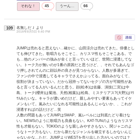
それな！
45
うーん…
66
名無しだＪ
より
109
2016年8月5日 6:40 PM
JUMPは売れると思えない…確かに、山田涼介は売れてきた。俳優とし
ても伸びてきた。歌唱力もそこそこ、カリスマ性もそこそこある。で
も…他のメンバーの強みが全くと言っていいほど、世間に浸透してな
い。トーク力が無いのが1番の原因だと思うけど、、それでもあんなゴ
リ押しされてんのに顔以外の良さが見つからない。人数が多過ぎて、
ファンの中で浸透してるキャラでさえかぶってる。面白みがなくて、
役割が決まっていない。だから冠持ってないセクゾの方が可能性があ
ると言ってる人がいるんだと思う。顔(松本)は佐藤、演技(二宮)は中
島、トーク(櫻井)は菊池、天然(相葉)は松島、ミステリアス?(大野)はﾏﾘ
ｳｽみたいな。キャラが濃いめだけど、親しみやすい要素もあってイケ
メンもいて。嵐みたいになれる可能性はあるんじゃないか、、これが
浸透すればの話だけど…笑
人数の問題もあってJUMPはSMAP、嵐レベルには到底たどり着けな
い。NEWSのように歌唱力も良曲もない。KAT-TUNのようなカリスマ
性も才能もない。TOKIOのような親しみやすさもない。関ジャニのよ
うなトーク力もない。だから新たなジャンルを確立するしかないんじ
ゃないかな…ただ、JUMPよりWESTを売り出した方がいいのでは？