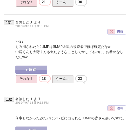
それな！
21
うーん…
30
名無しだＪ
より
131
2016年9月11日 9:32 PM
>>29
もみ消されたらJUMPはSMAP＆嵐の後継者でほぼ確定だなw
中居くんも大野くんも似たようなことしでかしてるのに、お咎めなし
だしww
それな！
18
うーん…
23
名無しだＪ
より
132
2016年9月13日 9:12 PM
何事もなかったみたいにテレビに出られるJUMPの皆さん凄いですね。