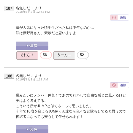
名無しだＪ
より
107
2016年8月2日 12:42 PM
嵐が人気になった頃学生だった私は中年なのか…
私は伊野尾さん、素敵だと思いますよ
それな！
56
うーん…
52
名無しだＪ
より
108
2016年8月3日 1:18 AM
嵐みたいにメンバー仲良くてあのﾜﾁｬﾜﾁｬして自由な感じに見えるけど
実はよく考えてる。
こういう所がJUMPと似てる！って思いました。
今年で10歳を迎えるJUMPくん達なら色々な経験もしてると思うので
後継者になっても安心して任せられます！