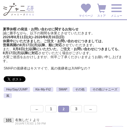
マイページ
ストア
メニュー
夏季休暇 の発送・お問い合わせに関するお知らせ
誠に勝手ながら、以下の期間を休業とさせていただきます。
2026年8月11日(火)~2026年8月16日(日)
休業中にいただきました、ご注文・お問い合わせにつきましては、
営業再開の8月17日(月)以降、順に対応
させていただきます。
また、
8月8日(土)以降にいただいた、ご注文・
お問い合わせにつきましても、
8月17日(月)以降に対応
させていただく場合がございます。
大変ご迷惑をおかけしますが、
何卒ご了承くださいますようお願い申し上げま
す。
SMAPの後継者はキスマイで、嵐の後継者はJUMPなの？
Hey!Say!JUMP
Kis-My-Ft2
SMAP
その他
その他ジャニーズ
嵐
←
1
3
→
2
名無しだＪ
より
101
2016年7月3日 1:59 PM