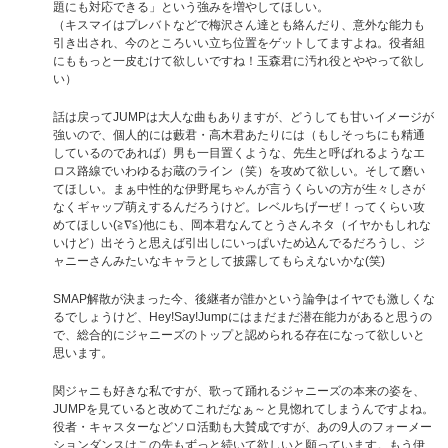
題にも対応できる」という強みを増やしてほしい。
（キスマイはプレバトなどで梅沢さん達とも絡んだり、意外な能力も
引き出され、今のところいい立ち位置をゲットしてますよね。役者組
にももっと一皮むけて欲しいですね！玉森君に汚れ役とややって欲し
い）
話は戻ってJUMPは大人な曲もありますが、どうしても甘いイメージが
強いので、個人的には藪君・高木君あたりには（もしそっちにも精通
しているのであれば）男も一目置くような、先生と呼ばれるようなエ
ロス路線でいわゆるお蔵のライン（笑）を攻めて欲しい。そして磨い
てほしい。まぁ中性的な伊野尾ちゃんが言うくらいの方が生々しさが
なくギャップ萌えするんだろうけど。レベルちげーぜ！ってくらい攻
めてほしい(≧∇≦)他にも、岡本君なんてとうさんネタ（イヤかもしれな
いけど）出そうと思えば引出しにいっぱいため込んでるだろうし、ジ
ャニーさんみたいなキャラとして披露してもらえないかな(笑)
SMAP解散が決まった今、後継者が誰かという論争はイヤでも激しくな
るでしょうけど、Hey!Say!Jumpにはまだまだ潜在能力があると思うの
で、総合的にジャニーズのトップと認められる存在になって欲しいと
思います。
関ジャニも好きな私ですが、歌って踊れるジャニーズの本来の姿を、
JUMPを見ていると改めてこれだなぁ～と見惚れてしまうんですよね。
役者・キャスターなどソロ活動も大賛成ですが、あの9人のフォーメー
ションダンスはこの先もずっと続いて欲しいと願っています。もう伊