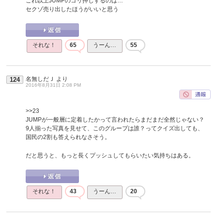
これ以上JUMPのゴリ押しするのは…
セクゾ売り出したほうがいいと思う
それな！
65
うーん…
55
名無しだＪ
より
124
2016年8月31日 2:08 PM
>>23
JUMPが一般層に定着したかって言われたらまだまだ全然じゃない？
9人揃った写真を見せて、このグループは誰？ってクイズ出しても、
国民の2割も答えられなさそう。
だと思うと、もっと長くプッシュしてもらいたい気持ちはある。
それな！
43
うーん…
20