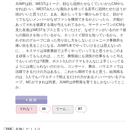
JUMPは顔。WESTはトーク。顔なら冠持たせなくていいからCMやら
せればいい。WESTみたいな面白さを持ってる若手に冠持たせたほうが
頭がいいと思うけど。まあ、嵐かじってる一般からみてると、顔がそ
うでもないメンバーがなぜファンを獲得できるかといったら、才能が
あってそれを披露する場が与えられてるから。サーティーワンのCMを
見た友達はWESTをブスと言っていたけど、なぜファンがいるのか？彼
らの面白さを知っているから。カッコイイ部分も知っているから。そ
れぞれのグループに合った売り出し方をしないとジャニーズ事務所も
痛い目を見ることになる。JUMP1本でやっていけるとは思えないの
に、、キスマイは深夜番組で上手くやっていってると思うからこのま
ま頑張ってもらえれば。。ただ、舞祭組にも演技の仕事をもっと与え
てもいいのでは?実際、ポスト3人のドラマもそんなに上手くいってる
ようには感じられないのだから。コンサート、舞台、バラエティでは
活躍できるだけの力はあるし、これから期待できると思う。結局残る
のは、1人でもバラエティで戦えるだけの力があるメンバーがいるグル
ープ。MCができれば尚更。JUMPは伊野尾を育てるしかないってとこ
か、
それな！
46
うーん…
87
名無しだＪ
より
110