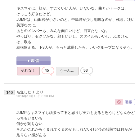
キスマイは、顔が、すごくいい人が、いないな。曲とかトークは、
けっこう好きだけど。
JUMPは、山田君が小さいのと、中島君が少し地味なのが、残念。凄い
美形なのに。
あとのメンバーも、みんな面白いけど、目立たないな。
やっぱり、セクゾかな。顔もいいし、スタイルもいいし、ふまけん
は、歌も
結構歌える。下3人が、もっと成長したら、いいグループになりそう。
それな！
45
うーん…
53
名無しだＪ
より
140
2016年10月13日 8:50 PM
JUMPもキスマイも頑張ってると思うし実力もあると思うけどなんかど
っちもいまいち
何かが足りない
それがこれからうまれてくるのかもしれないけど今の段階では何かが
足りない感がある