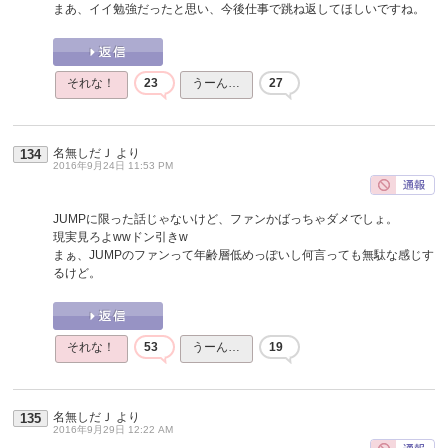
まあ、イイ勉強だったと思い、今後仕事で跳ね返してほしいですね。
それな！
23
うーん…
27
名無しだＪ
より
134
2016年9月24日 11:53 PM
JUMPに限った話じゃないけど、ファンかばっちゃダメでしょ。
現実見ろよwwドン引きw
まぁ、JUMPのファンって年齢層低めっぽいし何言っても無駄な感じす
るけど。
それな！
53
うーん…
19
名無しだＪ
より
135
2016年9月29日 12:22 AM