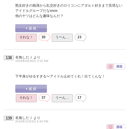
熟女好きの痴漢から乱交好きのロリコンにアダルト好きまで見境ない
アイドルグループだなwww
他のヤツはどんな趣味なんだ？
それな！
30
うーん…
23
名無しだＪ
より
138
2016年9月30日 2:16 AM
下半身がゆるすぎる〜アイドル止めてくれ！出てくんな！
それな！
37
うーん…
17
名無しだＪ
より
139
2016年10月3日 6:43 PM