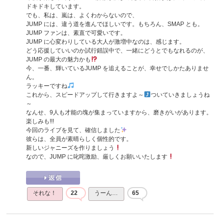
ドキドキしています。
でも、私は、嵐は、よくわからないので、
JUMP には、違う道を進んでほしいです。もちろん、SMAP とも。
JUMP ファンは、素直で可愛いです。
JUMP に心変わりしている大人が激増中なのは、感じます。
どう応援していいのか試行錯誤中で、一緒にどうとでもなれるのが、
JUMP の最大の魅力かも
今、一番、輝いているJUMP を追えることが、幸せでしかたありませ
ん。
ラッキーですね
これから、スピードアップして行きますよ～
ついていきましょうね
～
なんせ、9人も才能の塊が集まっていますから、磨きがいがあります。
楽しみも!!!
今回のライブを見て、確信しました
彼らは、全員が素晴らしく個性的です。
新しいジャニーズを作りましょう
なので、JUMP に叱咤激励、厳しくお願いいたします
それな！
22
うーん…
65