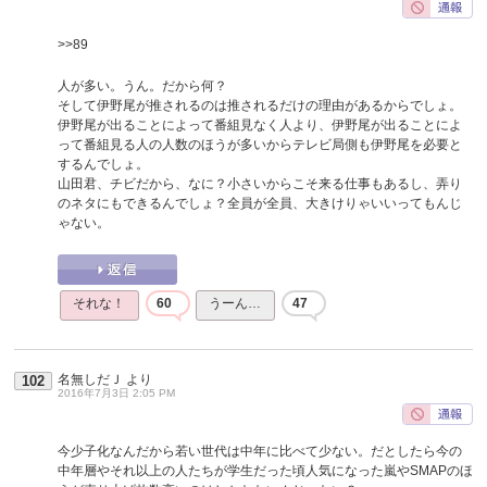
>>89
人が多い。うん。だから何？
そして伊野尾が推されるのは推されるだけの理由があるからでしょ。
伊野尾が出ることによって番組見なく人より、伊野尾が出ることによ
って番組見る人の人数のほうが多いからテレビ局側も伊野尾を必要と
するんでしょ。
山田君、チビだから、なに？小さいからこそ来る仕事もあるし、弄り
のネタにもできるんでしょ？全員が全員、大きけりゃいいってもんじ
ゃない。
それな！
60
うーん…
47
名無しだＪ
より
102
2016年7月3日 2:05 PM
今少子化なんだから若い世代は中年に比べて少ない。だとしたら今の
中年層やそれ以上の人たちが学生だった頃人気になった嵐やSMAPのほ