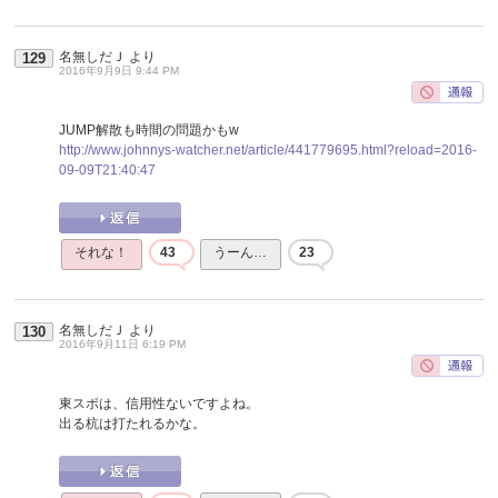
名無しだＪ
より
129
2016年9月9日 9:44 PM
JUMP解散も時間の問題かもw
http://www.johnnys-watcher.net/article/441779695.html?reload=2016-
09-09T21:40:47
それな！
43
うーん…
23
名無しだＪ
より
130
2016年9月11日 6:19 PM
東スポは、信用性ないですよね。
出る杭は打たれるかな。