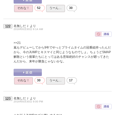
それな！
52
うーん…
30
名無しだＪ
より
122
2016年8月30日 9:14 AM
>>21
嵐もデビューしてから9年でやっとプライムタイムの冠番組持ったんだ
から、今のJUMPとキスマイと同じようなものでしょ。ちょうどSMAP
解散という後輩たちにとってはある意味絶好のチャンスが廻ってきた
んだから、来年が勝負じゃないかな。
それな！
30
うーん…
17
名無しだＪ
より
123
2016年8月30日 9:00 PM