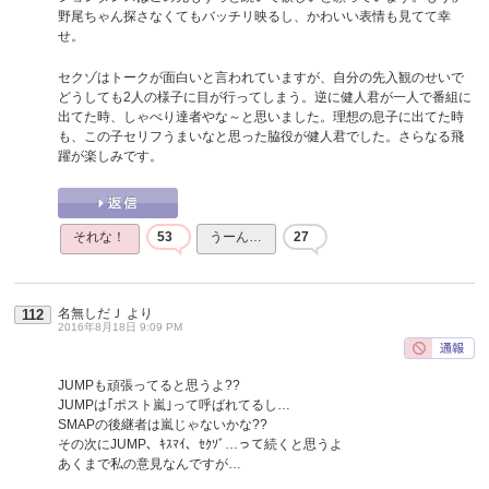
野尾ちゃん探さなくてもバッチリ映るし、かわいい表情も見てて幸
せ。
セクゾはトークが面白いと言われていますが、自分の先入観のせいで
どうしても2人の様子に目が行ってしまう。逆に健人君が一人で番組に
出てた時、しゃべり達者やな～と思いました。理想の息子に出てた時
も、この子セリフうまいなと思った脇役が健人君でした。さらなる飛
躍が楽しみです。
それな！
53
うーん…
27
名無しだＪ
より
112
2016年8月18日 9:09 PM
JUMPも頑張ってると思うよ??
JUMPは｢ポスト嵐｣って呼ばれてるし…
SMAPの後継者は嵐じゃないかな??
その次にJUMP、ｷｽﾏｲ、ｾｸｿﾞ…って続くと思うよ
あくまで私の意見なんですが…