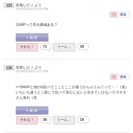
名無しだＪ
より
125
2016年9月1日 9:30 PM
JUMPって売る価値ある？
それな！
73
うーん…
39
名無しだＪ
より
126
2016年9月4日 4:11 PM
>>SMAPと他のG比べてこことここが違うからムリムリって・・（笑）
いちいち違うとこ探して比べて安心しないと生きていけないスマオタ
さん哀れ（笑
それな！
38
うーん…
19