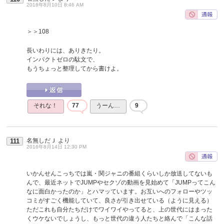
2016年8月10日 8:46 AM
＞＞108
長いわりには、ありきたり。
インパクトゼロの駄文で、
もうちょっと整理してから書けよ。
それな！
77
うーん…
9
名無しだＪ
より
111
2016年8月14日 12:30 PM
いかんせんこっちでは嵐・関ジャニの番組くらいしか放送してないも
んで、最近ネットでJUMPやセクゾの動画を見始めて「JUMPってこん
なに面白かったのか」とハマッています。お互いへのフォローやツッ
コミがすごく機能していて、良さが引き出せている（ように見える）
ただこれも自分たちだけでワイワイやってると、上の世代にはまった
くウケないでしょうし、もっと世代の違う人たちと絡んで「こんな話