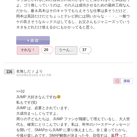
よ。ゴリ推しっていうのは、その人は成功させるための最終工程なん
だから。薮＆高木はそのキャラでもらえそうな仕事は多そうだけど、
岡本は英語だけだとちょっとテレビ的には弱いからな・・・。一般ウ
ケの良さそうなルックスはしてるし、お父さんもジャニーズっていう
ネタをどれだけ使えるかにもかかってると思う。
それな！
20
うーん…
37
名無しだＪ
より
116
2016年8月23日 4:51 PM
>>32
JUMP 大好きなんですね
私もです(笑)
JUMP は、必要とされています。
大成功まっしぐらですよ。
周りの子どもたちは、JUMP ファンが飛躍して増えているし、大人世
代も、確実にとりこんでいます。私は、昨年のバースデーメッセージ
を聞いて、SMAPからJUMP に乗り換えました。全く違ってたから。
今後が楽しみです。SMAP解散が決まった今、目指すは、嵐
って、