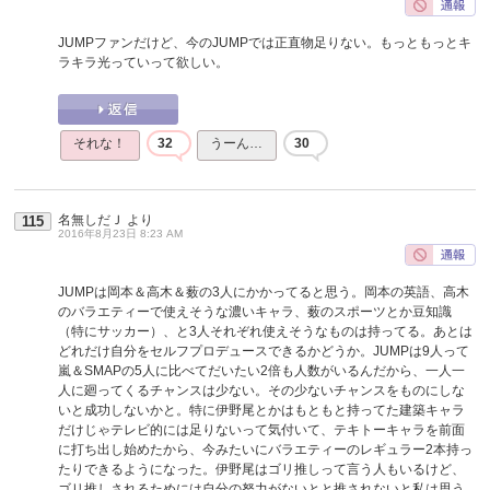
JUMPファンだけど、今のJUMPでは正直物足りない。もっともっとキ
ラキラ光っていって欲しい。
それな！
32
うーん…
30
名無しだＪ
より
115
2016年8月23日 8:23 AM
JUMPは岡本＆高木＆薮の3人にかかってると思う。岡本の英語、高木
のバラエティーで使えそうな濃いキャラ、薮のスポーツとか豆知識
（特にサッカー）、と3人それぞれ使えそうなものは持ってる。あとは
どれだけ自分をセルフプロデュースできるかどうか。JUMPは9人って
嵐＆SMAPの5人に比べてだいたい2倍も人数がいるんだから、一人一
人に廻ってくるチャンスは少ない。その少ないチャンスをものにしな
いと成功しないかと。特に伊野尾とかはもともと持ってた建築キャラ
だけじゃテレビ的には足りないって気付いて、テキトーキャラを前面
に打ち出し始めたから、今みたいにバラエティーのレギュラー2本持っ
たりできるようになった。伊野尾はゴリ推しって言う人もいるけど、
ゴリ推しされるためには自分の努力がないとと推されないと私は思う