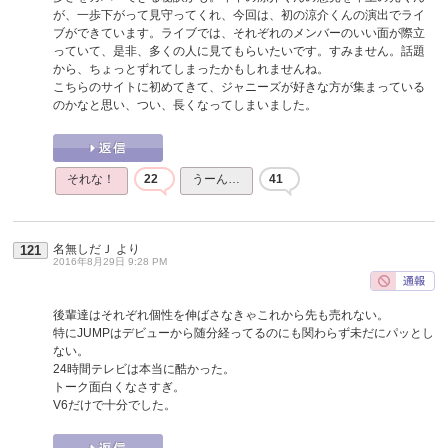
が、一歩下がって見守ってくれ、今回は、初の涼介くんの演出でライ
ブができています。ライブでは、それぞれのメンバーのいい面が際立
っていて、是非、多くの人に見てもらいたいです。すみません。話題
から、ちょっとずれてしまったかもしれませんね。
こちらのサイトに初めてきて、ジャニーズが好きな方が集まっている
のかなと思い、つい、長くなってしまいました。
それな！
22
うーん…
41
名無しだＪ
より
121
2016年8月29日 9:28 PM
後輩達はそれぞれ個性を伸ばさなきゃこれから先も売れない。
特にJUMPはデビューから随分経ってるのにも関わらず未だにパッとし
ない。
24時間テレビは本当に酷かった。
トーク面白くなさすぎ。
V6だけで十分でした。