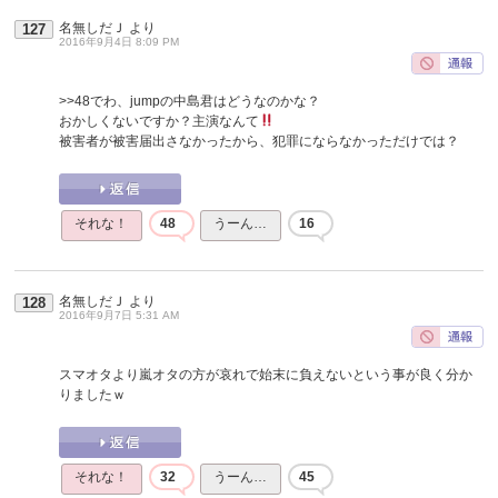
名無しだＪ
より
127
2016年9月4日 8:09 PM
>>48
でわ、jumpの中島君はどうなのかな？
おかしくないですか？主演なんて
被害者が被害届出さなかったから、犯罪にならなかっただけでは？
それな！
48
うーん…
16
名無しだＪ
より
128
2016年9月7日 5:31 AM
スマオタより嵐オタの方が哀れで始末に負えないという事が良く分か
りましたｗ
それな！
32
うーん…
45