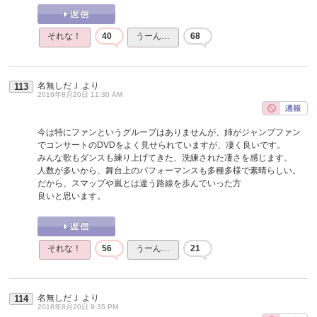
それな！
40
うーん…
68
名無しだＪ
より
113
2016年8月20日 11:30 AM
今は特にファンというグループはありませんが、姉がジャンプファン
でコンサートのDVDをよく見せられていますが、凄く良いです。
みんな歌もダンスも練り上げてきた、洗練された凄さを感じます。
人数が多いから、舞台上のパフォーマンスも多種多様で素晴らしい。
だから、スマップや嵐とは違う路線を歩んでいった方
良いと思います。
それな！
56
うーん…
21
名無しだＪ
より
114
2016年8月20日 9:35 PM