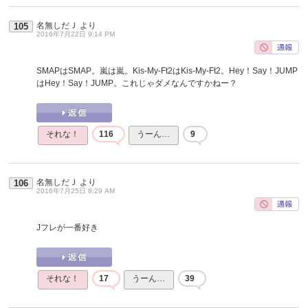
名無しだＪ
より
105
2016年7月22日 9:14 PM
SMAPはSMAP。嵐は嵐。Kis-My-Ft2はKis-My-Ft2。Hey！Say！JUMP
はHey！Say！JUMP。これじゃダメなんですかねー？
それな！
116
うーん…
9
名無しだＪ
より
106
2016年7月25日 8:29 AM
Jフレが一番好き
それな！
17
うーん…
39