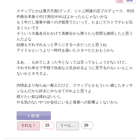
スマップとかは裏方方面(グッズ、ジャニ関連の店プロデュース、作詞
作曲台本振り付け演出)やればよかったんじゃないかな
もう年だし後輩や個々の才能育てたいって、たまにゲストでテレビ出
るくらいでさ
そういう大義名分かかげて表舞台から降りたら世間も納得したと思う
んだよな
結婚もそれぞれもっと早くにするべきだったと思うね
アイドルというより一時代を築いたスターだとおもうから
まあ、、もめてしまった今となっては言ってもしょうがないけど。
それぞれ幸せで平穏で自由な人生歩めるように見守るのもいいんじゃ
ないかとオモタよ。
内情あまり知らぬ一般人だけど、スマップとかもういい歳したオッサ
ンなんだから好きにやらせてやれよと思うよ
残りたい奴は残ればいいし
やる気のないやつが会社にいると後輩への影響よくないから
それな！
15
うーん…
20