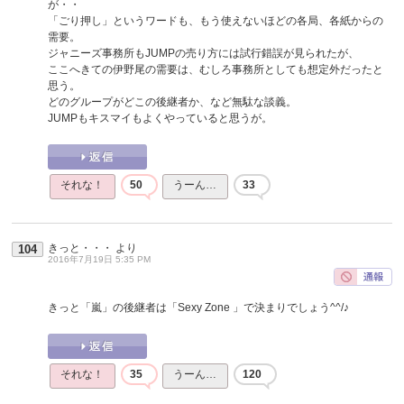
が・・
「ごり押し」というワードも、もう使えないほどの各局、各紙からの
需要。
ジャニーズ事務所もJUMPの売り方には試行錯誤が見られたが、
ここへきての伊野尾の需要は、むしろ事務所としても想定外だったと
思う。
どのグループがどこの後継者か、など無駄な談義。
JUMPもキスマイもよくやっていると思うが。
それな！
50
うーん…
33
きっと・・・
より
104
2016年7月19日 5:35 PM
きっと「嵐」の後継者は「Sexy Zone 」で決まりでしょう^^/♪
それな！
35
うーん…
120