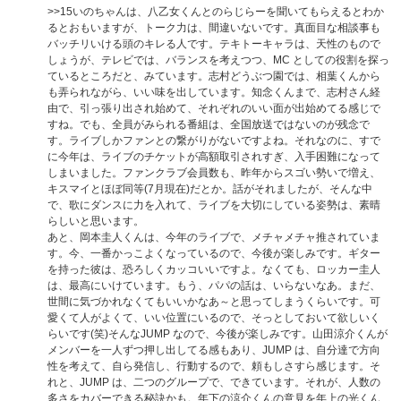
>>15
いのちゃんは、八乙女くんとのらじらーを聞いてもらえるとわか
るとおもいますが、トーク力は、間違いないです。真面目な相談事も
バッチリいける頭のキレる人です。テキトーキャラは、天性のもので
しょうが、テレビでは、バランスを考えつつ、MC としての役割を探っ
ているところだと、みています。志村どうぶつ園では、相葉くんから
も弄られながら、いい味を出しています。知念くんまで、志村さん経
由で、引っ張り出され始めて、それぞれのいい面が出始めてる感じで
すね。でも、全員がみられる番組は、全国放送ではないのが残念で
す。ライブしかファンとの繋がりがないですよね。それなのに、すで
に今年は、ライブのチケットが高額取引されすぎ、入手困難になって
しまいました。ファンクラブ会員数も、昨年からスゴい勢いで増え、
キスマイとほぼ同等(7月現在)だとか。話がそれましたが、そんな中
で、歌にダンスに力を入れて、ライブを大切にしている姿勢は、素晴
らしいと思います。
あと、岡本圭人くんは、今年のライブで、メチャメチャ推されていま
す。今、一番かっこよくなっているので、今後が楽しみです。ギター
を持った彼は、恐ろしくカッコいいですよ。なくても、ロッカー圭人
は、最高にいけています。もう、パパの話は、いらないなあ。まだ、
世間に気づかれなくてもいいかなあ～と思ってしまうくらいです。可
愛くて人がよくて、いい位置にいるので、そっとしておいて欲しいく
らいです(笑)そんなJUMP なので、今後が楽しみです。山田涼介くんが
メンバーを一人ずつ押し出してる感もあり、JUMP は、自分達で方向
性を考えて、自ら発信し、行動するので、頼もしさすら感じます。そ
れと、JUMP は、二つのグループで、できています。それが、人数の
多さをカバーできる秘訣かも。年下の涼介くんの意見を年上の光くん