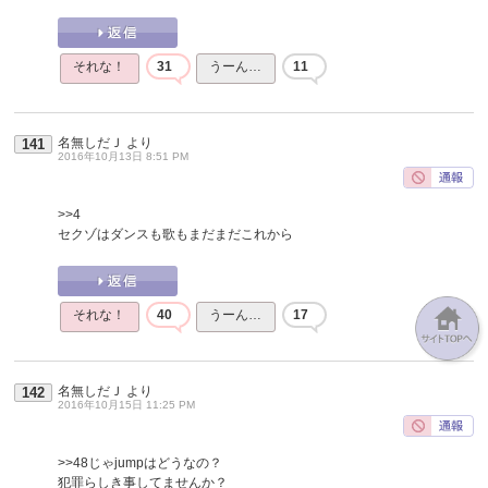
それな！
31
うーん…
11
名無しだＪ
より
141
2016年10月13日 8:51 PM
>>4
セクゾはダンスも歌もまだまだこれから
それな！
40
うーん…
17
名無しだＪ
より
142
2016年10月15日 11:25 PM
>>48
じゃjumpはどうなの？
犯罪らしき事してませんか？