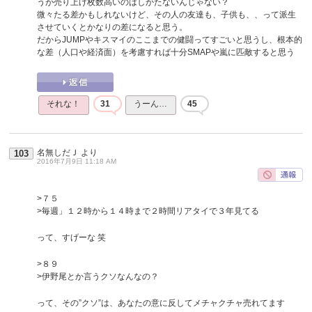
うが売り上げ枚数高いのはしかたないんじゃない？
微々たる差かもしれないけど、その人の友達も、子供も、、って派生
させていくとかなりの差になると思う。
だからJUMPやキスマイのここまでの健闘ってすごいと思うし、根本的
な差（人口や経済面）を考慮すれば十分SMAPや嵐に匹敵すると思う
それな！
31
うーん…
45
名無しだＪ
より
103
2016年7月9日 11:18 AM
>７５
>毎週」１２時から１４時まで２時間リアタイで３年見てる
って、すげーな 笑
>８９
>伊野尾とか言うクソなんなの？
って、その”クソ”は、あなたの意に反してメチャクチャ売れてます