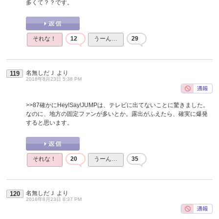
多くて？？です。
それな！
12
うーん…
29
名無しだＪ
より
119
2016年8月23日 5:38 PM
>>87
確かにHey!Say!JUMPは、テレビに出てないことに驚きました。
なのに、地方の固定ファンが多いとか。露出がふえたら、確実に爆発
すると思います。
それな！
20
うーん…
35
名無しだＪ
より
120
2016年8月23日 8:37 PM