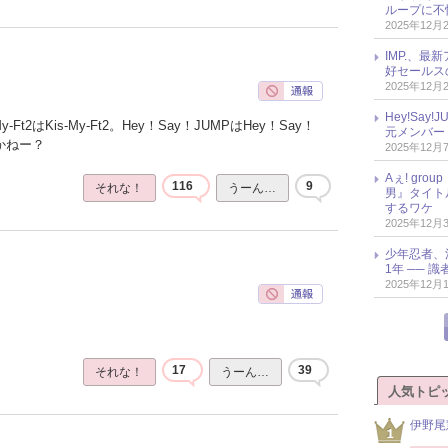
ループに不
2025年12月
IMP.、最
好セールス
2025年12月
Hey!Sa
Ft2はKis-My-Ft2。Hey！Say！JUMPはHey！Say！
元メンバー
かねー？
2025年12月
Aぇ! gr
116
9
それな！
うーん…
男』タイト
するワケ
2025年12月
少年忍者、
1年 ── 
2025年12月
17
39
それな！
うーん…
人気トピ
伊野尾