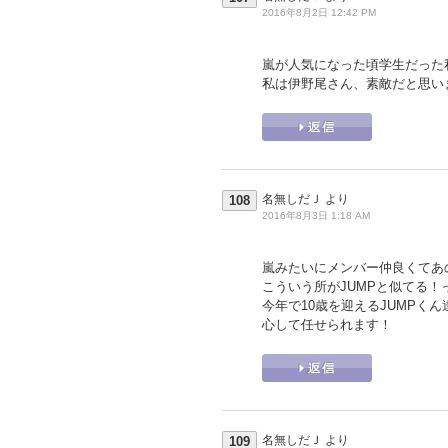
2016年8月2日 12:42 PM
嵐が人気になった頃学生だった
私は伊野尾さん、素敵だと思い
名無しだＪ
より
108
2016年8月3日 1:18 AM
嵐みたいにメンバー仲良くてあの
こういう所がJUMPと似てる！
今年で10歳を迎えるJUMPく
心して任せられます！
名無しだＪ
より
109