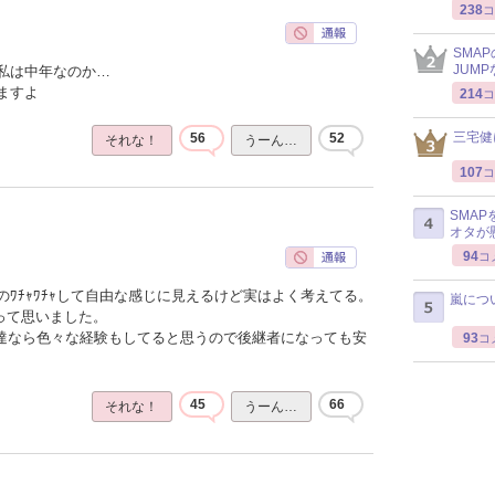
238
コ
SMA
JUM
私は中年なのか…
ますよ
214
コ
三宅健
56
52
それな！
うーん…
107
コ
SMA
オタが
94
コ
ﾜﾁｬﾜﾁｬして自由な感じに見えるけど実はよく考えてる。
嵐につ
って思いました。
ん達なら色々な経験もしてると思うので後継者になっても安
93
コ
45
66
それな！
うーん…