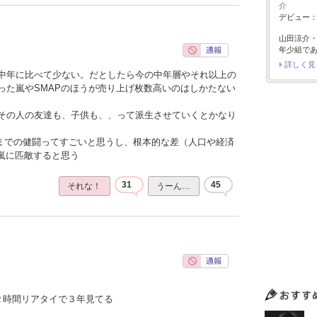
介
デビュー：2
山田涼介
年少組で
詳しく見
中年に比べて少ない。だとしたら今の中年層やそれ以上の
った嵐やSMAPのほうが売り上げ枚数高いのはしかたない
その人の友達も、子供も、、って派生させていくとかなり
こまでの健闘ってすごいと思うし、根本的な差（人口や経済
や嵐に匹敵すると思う
31
45
それな！
うーん…
２時間リアタイで３年見てる