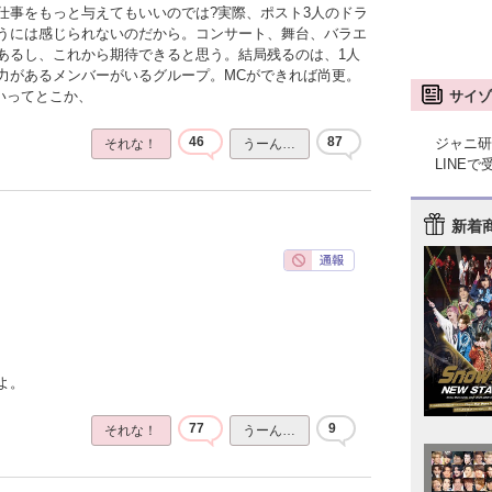
仕事をもっと与えてもいいのでは?実際、ポスト3人のドラ
うには感じられないのだから。コンサート、舞台、バラエ
あるし、これから期待できると思う。結局残るのは、1人
力があるメンバーがいるグループ。MCができれば尚更。
サイゾ
いってとこか、
46
87
ジャニ研
それな！
うーん…
LINE
新着
よ。
77
9
それな！
うーん…