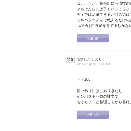
ば。。ただ、舞祭組にも演技の
マもそんなに上手くいってるよ
ティでは活躍できるだけの力は
でもバラエティで戦えるだけの
JUMPは伊野尾を育てるしかな
名無しだＪ
より
110
2016年8月10日 8:46 AM
＞＞108
長いわりには、ありきたり。
インパクトゼロの駄文で、
もうちょっと整理してから書け