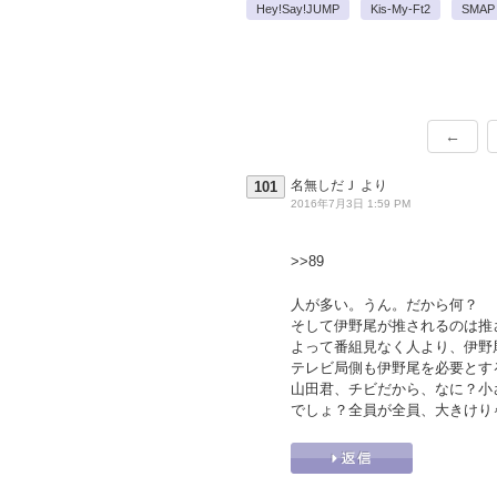
Hey!Say!JUMP
Kis-My-Ft2
SMAP
←
名無しだＪ
より
101
2016年7月3日 1:59 PM
>>89
人が多い。うん。だから何？
そして伊野尾が推されるのは推
よって番組見なく人より、伊野
テレビ局側も伊野尾を必要とす
山田君、チビだから、なに？小
でしょ？全員が全員、大きけり