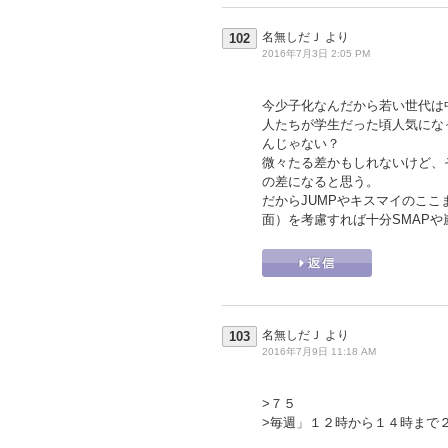
名無しだＪ
より
102
2016年7月3日 2:05 PM
今少子化なんだから若い世代は
人たちが学生だった頃人気にな
んじゃない？
微々たる差かもしれないけど、
の差になると思う。
だからJUMPやキスマイのこ
面）を考慮すれば十分SMAP
名無しだＪ
より
103
2016年7月9日 11:18 AM
>７５
>毎週」１２時から１４時まで