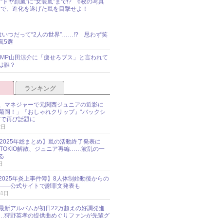
“ドヤ顔嵐”に“女装嵐”まで!? 6枚の写真
で、進化を遂げた嵐を目撃せよ！
idsはいつだって“2人の世界”……!? 思わず笑
真5選
y!JUMP山田涼介に「痩せろブス」と言われて
は誰？
ランキング
、マネジャーで元関西ジュニアの近影に
菊岡！」『おしゃれクリップ』“バックシ
”で再び話題に
2日
O 2025年総まとめ】嵐の活動終了発表に
N、TOKIO解散、ジュニア再編……波乱の一
る
日
esz 2025年炎上事件簿】8人体制始動後からの
――公式サイトで謝罪文発表も
31日
最新アルバムが初日22万超えの好調発進
…狩野英孝の提供曲めぐりファンが先輩グ