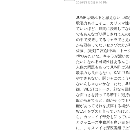
2016年8月5日 6:40 PM
JUMPは売れると思えない…
歌唱力もそこそこ、カリスマ性
ていいほど、世間に浸透してな
でもあんなゴリ押しされてんの
の中で浸透してるキャラでさえ
から冠持ってないセクゾの方が
佐藤、演技(二宮)は中島、トーク
ﾏﾘｳｽみたいな。キャラが濃
たいになれる可能性はあるんじ
人数の問題もあってJUMPはS
歌唱力も良曲もない。KAT-T
やすさもない。関ジャニのよう
ないんじゃないかな…ただ、JU
顔。WESTはトーク。顔なら冠
な面白さを持ってる若手に冠持
般からみてると、顔がそうでも
能があってそれを披露する場が
WESTをブスと言っていたけ
ら。カッコイイ部分も知ってい
とジャニーズ事務所も痛い目を
に、、キスマイは深夜番組で上