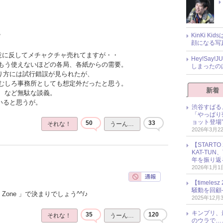
KinKi K
？
顔になる写
の意に反してメチャクチャ売れてますが・・
Hey!Sa
もう使えないほどの各局、各紙からの需要。
しまったの
売り方には試行錯誤が見られたが、
むしろ事務所としても想定外だったと思う。
新着
、など無駄な談義。
いると思うが。
渋谷すばる
「やっぱり
ョット登場
50
33
それな！
うーん…
2026年3月2
【START
KAT-TU
年を振り返
2026年1月1
【timel
騒動を回顧
Zone 」で決まりでしょう^^/♪
2025年12月
キンプリ、
35
120
それな！
うーん…
のウラで…