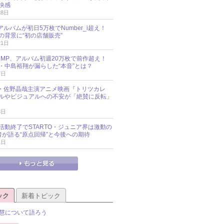
快感
28日
新アルバムが初日5万枚でNumber_i超え！
の背景に“初の店舗販売”
21日
y!JUMP、アルバム初週20万枚で前作超え！
・中島裕翔が漏らした“本音”とは？
7日
oup・佐野晶哉主演アニメ映画『トリツカレ
ルやビジュアルへの不安が「絶賛に反転」
3日
活動終了でSTARTO・ジュニア界は激動の
識者が語る“原点回帰”と今後への期待
1日
ック
新着トピック
慧について語ろう