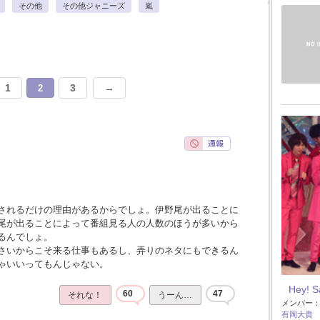
その他
その他ジャニーズ
嵐
1
3
→
2
されるだけの理由があるからでしょ。伊野尾が出ることに
尾が出ることによって番組見る人の人数のほうが多いから
るんでしょ。
さいからこそ来る仕事もあるし、弄りのネタにもできるん
ゃいいってもんじゃない。
Hey! 
60
47
それな！
うーん…
メンバー
有岡大貴