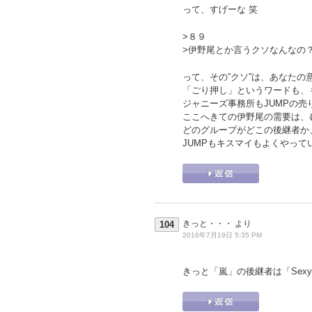
って、すげーな 笑
>８９
>伊野尾とか言うクソなんなの
って、その”クソ”は、あなた
「ごり押し」というワードも、
ジャニーズ事務所もJUMPの
ここへきての伊野尾の需要は、
どのグループがどこの後継者か
JUMPもキスマイもよくやって
きっと・・・
より
104
2016年7月19日 5:35 PM
きっと「嵐」の後継者は「Sexy 