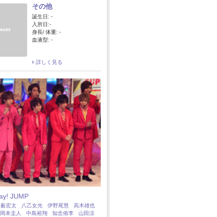
その他
誕生日: -
入所日:-
身長/ 体重: -
血液型: -
詳しく見る
Say! JUMP
：
薮宏太
八乙女光
伊野尾慧
高木雄也
岡本圭人
中島裕翔
知念侑李
山田涼