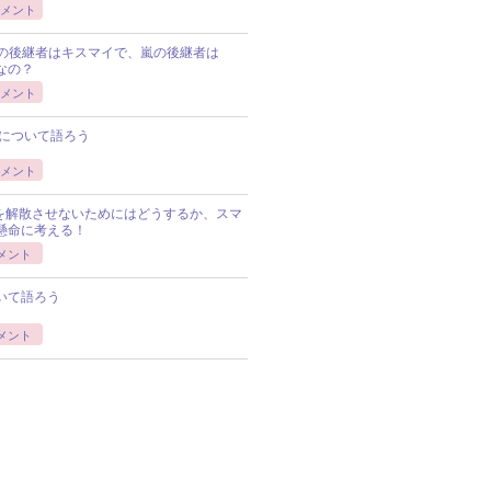
メント
Pの後継者はキスマイで、嵐の後継者は
Pなの？
メント
について語ろう
メント
Pを解散させないためにはどうするか、スマ
懸命に考える！
メント
いて語ろう
メント