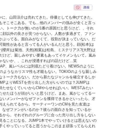
確かに、山田涼介は売れてきた。俳優としても伸びてきた。
もそこそこある。でも…他のメンバーの強みが全くと言っ
い。トーク力が無いのが1番の原因だと思うけど、、それ
に顔以外の良さが見つからない。人数が多過ぎて、ファン
かぶってる。面白みがなくて、役割が決まっていない。だ
可能性があると言ってる人がいるんだと思う。顔(松本)は
(櫻井)は菊池、天然(相葉)は松島、ミステリアス?(大野)は
いめだけど、親しみやすい要素もあってイケメンもいて。嵐み
ゃないか、、これが浸透すればの話だけど…笑
MAP、嵐レベルには到底たどり着けない。NEWSのように
UNのようなカリスマ性も才能もない。TOKIOのような親しみ
なトーク力もない。だから新たなジャンルを確立するしか
MPよりWESTを売り出した方がいいのでは？JUMPは
持たせなくていいからCMやらせればいい。WESTみたい
たせたほうが頭がいいと思うけど。まあ、嵐かじってる一
ないメンバーがなぜファンを獲得できるかといったら、才
与えられてるから。サーティーワンのCMを見た友達は
ど、なぜファンがいるのか？彼らの面白さを知っているか
るから。それぞれのグループに合った売り出し方をしない
見ることになる。JUMP1本でやっていけるとは思えないの
手くやっていってると思うからこのまま頑張ってもらえれ