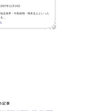
007年11月14日
・知念侑李・中島裕翔・岡本圭人といった
ある…
る