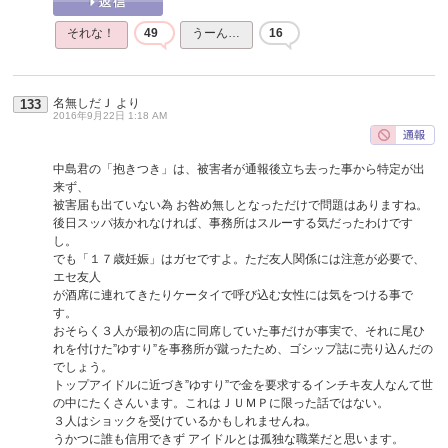
それな！
49
うーん…
16
名無しだＪ
より
133
2016年9月22日 1:18 AM
中島君の「抱きつき」は、被害者が通報後立ち去った事から特定が出
来ず、
被害届も出ていない為 お咎め無しとなっただけで問題はありますね。
後日スッパ抜かれなければ、事務所はスルーする気だったわけです
し。
でも「１７歳妊娠」はガセですよ。ただ友人関係には注意が必要で、
エセ友人
が酒席に連れてきたりケータイで呼び込む女性には気をつける事で
す。
おそらく３人が最初の店に同席していた事だけが事実で、それに尾ひ
れを付けた”ゆすり”を事務所が蹴ったため、ゴシップ誌に売り込んだの
でしょう。
トップアイドルに近づき”ゆすり”で金を要求するインチキ友人なんて世
の中にたくさんいます。これはＪＵＭＰに限った話ではない。
３人はショックを受けているかもしれませんね。
うかつに誰も信用できず アイドルとは孤独な職業だと思います。