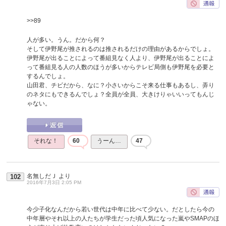
>>89
人が多い。うん。だから何？
そして伊野尾が推されるのは推されるだけの理由があるからでしょ。
伊野尾が出ることによって番組見なく人より、伊野尾が出ることによ
って番組見る人の人数のほうが多いからテレビ局側も伊野尾を必要と
するんでしょ。
山田君、チビだから、なに？小さいからこそ来る仕事もあるし、弄り
のネタにもできるんでしょ？全員が全員、大きけりゃいいってもんじ
ゃない。
それな！
60
うーん…
47
名無しだＪ
より
102
2016年7月3日 2:05 PM
今少子化なんだから若い世代は中年に比べて少ない。だとしたら今の
中年層やそれ以上の人たちが学生だった頃人気になった嵐やSMAPのほ