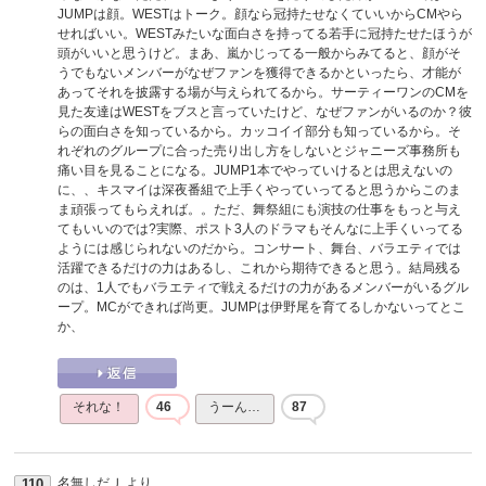
JUMPは顔。WESTはトーク。顔なら冠持たせなくていいからCMやら
せればいい。WESTみたいな面白さを持ってる若手に冠持たせたほうが
頭がいいと思うけど。まあ、嵐かじってる一般からみてると、顔がそ
うでもないメンバーがなぜファンを獲得できるかといったら、才能が
あってそれを披露する場が与えられてるから。サーティーワンのCMを
見た友達はWESTをブスと言っていたけど、なぜファンがいるのか？彼
らの面白さを知っているから。カッコイイ部分も知っているから。そ
れぞれのグループに合った売り出し方をしないとジャニーズ事務所も
痛い目を見ることになる。JUMP1本でやっていけるとは思えないの
に、、キスマイは深夜番組で上手くやっていってると思うからこのま
ま頑張ってもらえれば。。ただ、舞祭組にも演技の仕事をもっと与え
てもいいのでは?実際、ポスト3人のドラマもそんなに上手くいってる
ようには感じられないのだから。コンサート、舞台、バラエティでは
活躍できるだけの力はあるし、これから期待できると思う。結局残る
のは、1人でもバラエティで戦えるだけの力があるメンバーがいるグル
ープ。MCができれば尚更。JUMPは伊野尾を育てるしかないってとこ
か、
それな！
46
うーん…
87
名無しだＪ
より
110