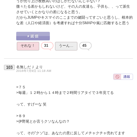
うが売り上げ枚数高いのはしかたないんじゃない？
微々たる差かもしれないけど、その人の友達も、子供も、、って派生
させていくとかなりの差になると思う。
だからJUMPやキスマイのここまでの健闘ってすごいと思うし、根本的
な差（人口や経済面）を考慮すれば十分SMAPや嵐に匹敵すると思う
それな！
31
うーん…
45
名無しだＪ
より
103
2016年7月9日 11:18 AM
>７５
>毎週」１２時から１４時まで２時間リアタイで３年見てる
って、すげーな 笑
>８９
>伊野尾とか言うクソなんなの？
って、その”クソ”は、あなたの意に反してメチャクチャ売れてます