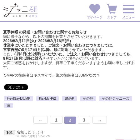
マイページ
ストア
メニュー
夏季休暇 の発送・お問い合わせに関するお知らせ
誠に勝手ながら、以下の期間を休業とさせていただきます。
2026年8月11日(火)~2026年8月16日(日)
休業中にいただきました、ご注文・お問い合わせにつきましては、
営業再開の8月17日(月)以降、順に対応
させていただきます。
また、
8月8日(土)以降にいただいた、ご注文・
お問い合わせにつきましても、
8月17日(月)以降に対応
させていただく場合がございます。
大変ご迷惑をおかけしますが、
何卒ご了承くださいますようお願い申し上げま
す。
SMAPの後継者はキスマイで、嵐の後継者はJUMPなの？
Hey!Say!JUMP
Kis-My-Ft2
SMAP
その他
その他ジャニーズ
嵐
←
1
3
→
2
名無しだＪ
より
101
2016年7月3日 1:59 PM