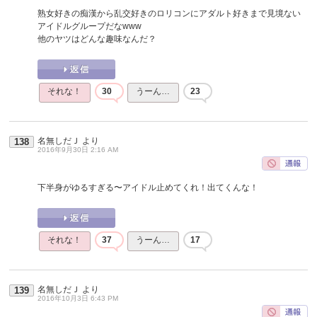
熟女好きの痴漢から乱交好きのロリコンにアダルト好きまで見境ない
アイドルグループだなwww
他のヤツはどんな趣味なんだ？
それな！
30
うーん…
23
名無しだＪ
より
138
2016年9月30日 2:16 AM
下半身がゆるすぎる〜アイドル止めてくれ！出てくんな！
それな！
37
うーん…
17
名無しだＪ
より
139
2016年10月3日 6:43 PM