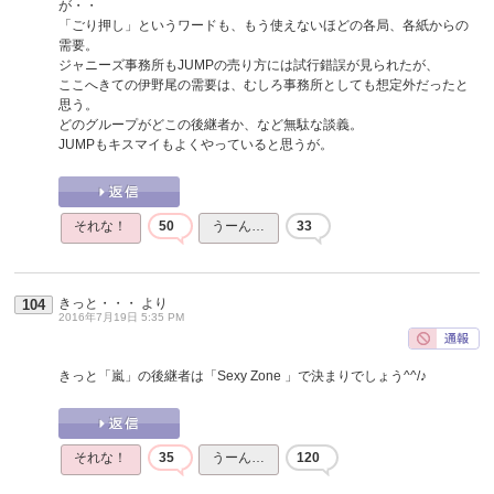
が・・
「ごり押し」というワードも、もう使えないほどの各局、各紙からの
需要。
ジャニーズ事務所もJUMPの売り方には試行錯誤が見られたが、
ここへきての伊野尾の需要は、むしろ事務所としても想定外だったと
思う。
どのグループがどこの後継者か、など無駄な談義。
JUMPもキスマイもよくやっていると思うが。
それな！
50
うーん…
33
きっと・・・
より
104
2016年7月19日 5:35 PM
きっと「嵐」の後継者は「Sexy Zone 」で決まりでしょう^^/♪
それな！
35
うーん…
120