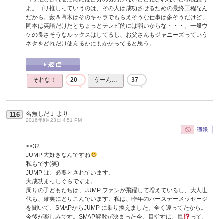
よ。ゴリ推しっていうのは、その人は成功させるための最終工程なん
だから。薮＆高木はそのキャラでもらえそうな仕事は多そうだけど、
岡本は英語だけだとちょっとテレビ的には弱いからな・・・。一般ウ
ケの良さそうなルックスはしてるし、お父さんもジャニーズっていう
ネタをどれだけ使えるかにもかかってると思う。
それな！
20
うーん…
37
名無しだＪ
より
116
2016年8月23日 4:51 PM
>>32
JUMP 大好きなんですね
私もです(笑)
JUMP は、必要とされています。
大成功まっしぐらですよ。
周りの子どもたちは、JUMP ファンが飛躍して増えているし、大人世
代も、確実にとりこんでいます。私は、昨年のバースデーメッセージ
を聞いて、SMAPからJUMP に乗り換えました。全く違ってたから。
今後が楽しみです。SMAP解散が決まった今、目指すは、嵐
って、