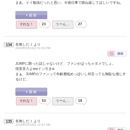
まあ、イイ勉強だったと思い、今後仕事で跳ね返してほしいですね。
それな！
23
うーん…
27
名無しだＪ
より
134
2016年9月24日 11:53 PM
JUMPに限った話じゃないけど、ファンかばっちゃダメでしょ。
現実見ろよwwドン引きw
まぁ、JUMPのファンって年齢層低めっぽいし何言っても無駄な感じす
るけど。
それな！
53
うーん…
19
名無しだＪ
より
135
2016年9月29日 12:22 AM