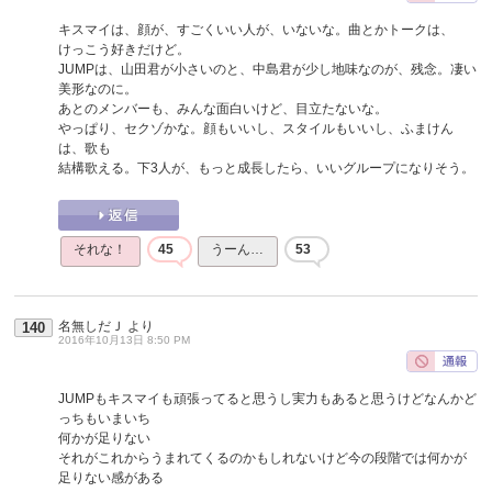
キスマイは、顔が、すごくいい人が、いないな。曲とかトークは、
けっこう好きだけど。
JUMPは、山田君が小さいのと、中島君が少し地味なのが、残念。凄い
美形なのに。
あとのメンバーも、みんな面白いけど、目立たないな。
やっぱり、セクゾかな。顔もいいし、スタイルもいいし、ふまけん
は、歌も
結構歌える。下3人が、もっと成長したら、いいグループになりそう。
それな！
45
うーん…
53
名無しだＪ
より
140
2016年10月13日 8:50 PM
JUMPもキスマイも頑張ってると思うし実力もあると思うけどなんかど
っちもいまいち
何かが足りない
それがこれからうまれてくるのかもしれないけど今の段階では何かが
足りない感がある