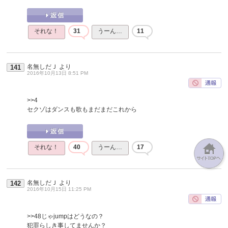
それな！
31
うーん…
11
名無しだＪ
より
141
2016年10月13日 8:51 PM
>>4
セクゾはダンスも歌もまだまだこれから
それな！
40
うーん…
17
名無しだＪ
より
142
2016年10月15日 11:25 PM
>>48
じゃjumpはどうなの？
犯罪らしき事してませんか？