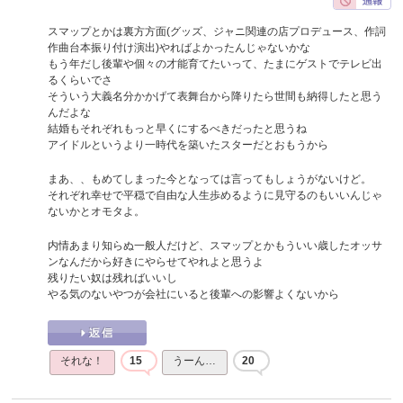
スマップとかは裏方方面(グッズ、ジャニ関連の店プロデュース、作詞
作曲台本振り付け演出)やればよかったんじゃないかな
もう年だし後輩や個々の才能育てたいって、たまにゲストでテレビ出
るくらいでさ
そういう大義名分かかげて表舞台から降りたら世間も納得したと思う
んだよな
結婚もそれぞれもっと早くにするべきだったと思うね
アイドルというより一時代を築いたスターだとおもうから
まあ、、もめてしまった今となっては言ってもしょうがないけど。
それぞれ幸せで平穏で自由な人生歩めるように見守るのもいいんじゃ
ないかとオモタよ。
内情あまり知らぬ一般人だけど、スマップとかもういい歳したオッサ
ンなんだから好きにやらせてやれよと思うよ
残りたい奴は残ればいいし
やる気のないやつが会社にいると後輩への影響よくないから
それな！
15
うーん…
20