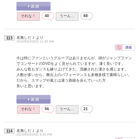
それな！
40
うーん…
68
名無しだＪ
より
113
2016年8月20日 11:30 AM
今は特にファンというグループはありませんが、姉がジャンプファン
でコンサートのDVDをよく見せられていますが、凄く良いです。
みんな歌もダンスも練り上げてきた、洗練された凄さを感じます。
人数が多いから、舞台上のパフォーマンスも多種多様で素晴らしい。
だから、スマップや嵐とは違う路線を歩んでいった方
良いと思います。
それな！
56
うーん…
21
名無しだＪ
より
114
2016年8月20日 9:35 PM