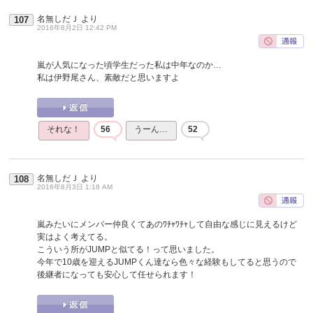
名無しだＪ
より
107
2016年8月2日 12:42 PM
嵐が人気になった頃学生だった私は中年なのか…
私は伊野尾さん、素敵だと思いますよ
それな！
56
うーん…
52
名無しだＪ
より
108
2016年8月3日 1:18 AM
嵐みたいにメンバー仲良くてあのﾜﾁｬﾜﾁｬして自由な感じに見えるけど
実はよく考えてる。
こういう所がJUMPと似てる！って思いました。
今年で10歳を迎えるJUMPくん達なら色々な経験もしてると思うので
後継者になっても安心して任せられます！