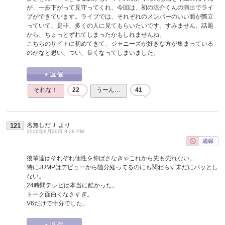
が、一歩下がって見守ってくれ、今回は、初の涼介くんの演出でライ
ブができています。ライブでは、それぞれのメンバーのいい面が際立
っていて、是非、多くの人に見てもらいたいです。すみません。話題
から、ちょっとずれてしまったかもしれませんね。
こちらのサイトに初めてきて、ジャニーズが好きな方が集まっている
のかなと思い、つい、長くなってしまいました。
それな！
22
うーん…
41
名無しだＪ
より
121
2016年8月29日 9:28 PM
後輩達はそれぞれ個性を伸ばさなきゃこれから先も売れない。
特にJUMPはデビューから随分経ってるのにも関わらず未だにパッとし
ない。
24時間テレビは本当に酷かった。
トーク面白くなさすぎ。
V6だけで十分でした。