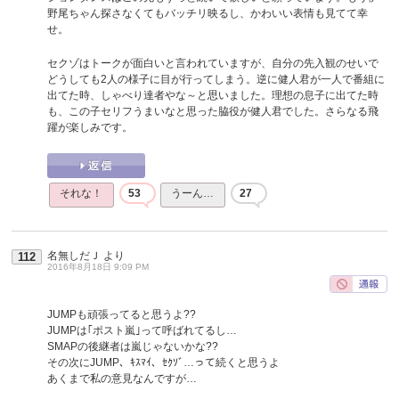
野尾ちゃん探さなくてもバッチリ映るし、かわいい表情も見てて幸
せ。
セクゾはトークが面白いと言われていますが、自分の先入観のせいで
どうしても2人の様子に目が行ってしまう。逆に健人君が一人で番組に
出てた時、しゃべり達者やな～と思いました。理想の息子に出てた時
も、この子セリフうまいなと思った脇役が健人君でした。さらなる飛
躍が楽しみです。
それな！
53
うーん…
27
名無しだＪ
より
112
2016年8月18日 9:09 PM
JUMPも頑張ってると思うよ??
JUMPは｢ポスト嵐｣って呼ばれてるし…
SMAPの後継者は嵐じゃないかな??
その次にJUMP、ｷｽﾏｲ、ｾｸｿﾞ…って続くと思うよ
あくまで私の意見なんですが…