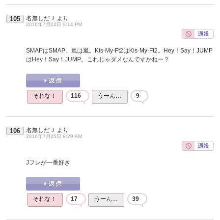
名無しだＪ
より
105
2016年7月22日 9:14 PM
SMAPはSMAP。嵐は嵐。Kis-My-Ft2はKis-My-Ft2。Hey！Say！JUMP
はHey！Say！JUMP。これじゃダメなんですかねー？
それな！
116
うーん…
9
名無しだＪ
より
106
2016年7月25日 8:29 AM
Jフレが一番好き
それな！
17
うーん…
39