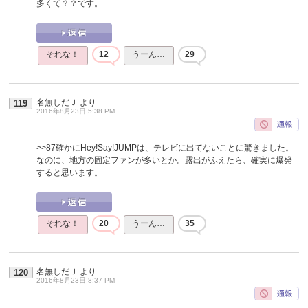
多くて？？です。
それな！
12
うーん…
29
名無しだＪ
より
119
2016年8月23日 5:38 PM
>>87
確かにHey!Say!JUMPは、テレビに出てないことに驚きました。
なのに、地方の固定ファンが多いとか。露出がふえたら、確実に爆発
すると思います。
それな！
20
うーん…
35
名無しだＪ
より
120
2016年8月23日 8:37 PM