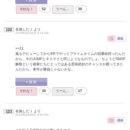
それな！
52
うーん…
30
名無しだＪ
より
122
2016年8月30日 9:14 AM
>>21
嵐もデビューしてから9年でやっとプライムタイムの冠番組持ったんだ
から、今のJUMPとキスマイと同じようなものでしょ。ちょうどSMAP
解散という後輩たちにとってはある意味絶好のチャンスが廻ってきた
んだから、来年が勝負じゃないかな。
それな！
30
うーん…
17
名無しだＪ
より
123
2016年8月30日 9:00 PM