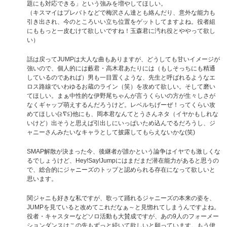
題にも対応できる」という強みを増やしてほしい。
（キスマイはプレバトなどで梅沢さん達とも絡んだり、意外な能力も
引き出され、今のところいい立ち位置をゲットしてますよね。役者組
にももっと一皮むけて欲しいですね！玉森君に汚れ役とややって欲し
い）
話は戻ってJUMPは大人な曲もありますが、どうしても甘いイメージが
強いので、個人的には藪君・高木君あたりには（もしそっちにも精通
しているのであれば）男も一目置くような、先生と呼ばれるようなエ
ロス路線でいわゆるお蔵のライン（笑）を攻めて欲しい。そして磨い
てほしい。まぁ中性的な伊野尾ちゃんが言うくらいの方が生々しさが
なくギャップ萌えするんだろうけど。レベルちげーぜ！ってくらい攻
めてほしい(≧∇≦)他にも、岡本君なんてとうさんネタ（イヤかもしれな
いけど）出そうと思えば引出しにいっぱいため込んでるだろうし、ジ
ャニーさんみたいなキャラとして披露してもらえないかな(笑)
SMAP解散が決まった今、後継者が誰かという論争はイヤでも激しくな
るでしょうけど、Hey!Say!Jumpにはまだまだ潜在能力があると思うの
で、総合的にジャニーズのトップと認められる存在になって欲しいと
思います。
関ジャニも好きな私ですが、歌って踊れるジャニーズの本来の姿を、
JUMPを見ていると改めてこれだなぁ～と見惚れてしまうんですよね。
役者・キャスターなどソロ活動も大賛成ですが、あの9人のフォーメー
ションダンスはこの先もずっと続いて欲しいと願っています。もう伊