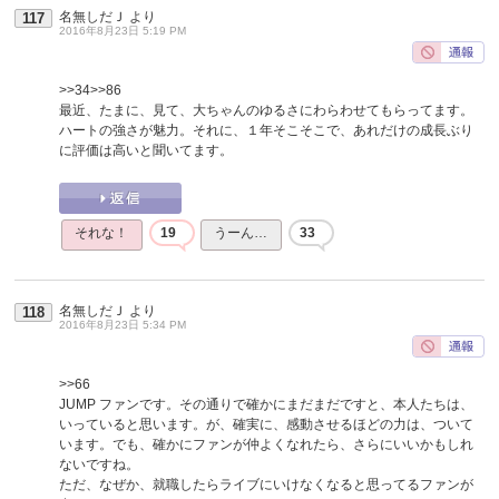
名無しだＪ
より
117
2016年8月23日 5:19 PM
>>34
>>86
最近、たまに、見て、大ちゃんのゆるさにわらわせてもらってます。
ハートの強さが魅力。それに、１年そこそこで、あれだけの成長ぶり
に評価は高いと聞いてます。
それな！
19
うーん…
33
名無しだＪ
より
118
2016年8月23日 5:34 PM
>>66
JUMP ファンです。その通りで確かにまだまだですと、本人たちは、
いっていると思います。が、確実に、感動させるほどの力は、ついて
います。でも、確かにファンが仲よくなれたら、さらにいいかもしれ
ないですね。
ただ、なぜか、就職したらライブにいけなくなると思ってるファンが