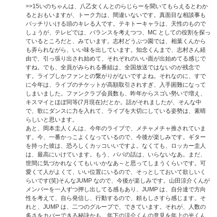
>>15
いのちゃんは、八乙女くんとのらじらーを聞いてもらえるとわか
るとおもいますが、トーク力は、間違いないです。真面目な相談事も
バッチリいける頭のキレる人です。テキトーキャラは、天性のもので
しょうが、テレビでは、バランスを考えつつ、MC としての役割を探っ
ているところだと、みています。志村どうぶつ園では、相葉くんから
も弄られながら、いい味を出しています。知念くんまで、志村さん経
由で、引っ張り出され始めて、それぞれのいい面が出始めてる感じで
すね。でも、全員がみられる番組は、全国放送ではないのが残念で
す。ライブしかファンとの繋がりがないですよね。それなのに、すで
に今年は、ライブのチケットが高額取引されすぎ、入手困難になって
しまいました。ファンクラブ会員数も、昨年からスゴい勢いで増え、
キスマイとほぼ同等(7月現在)だとか。話がそれましたが、そんな中
で、歌にダンスに力を入れて、ライブを大切にしている姿勢は、素晴
らしいと思います。
あと、岡本圭人くんは、今年のライブで、メチャメチャ推されていま
す。今、一番かっこよくなっているので、今後が楽しみです。ギター
を持った彼は、恐ろしくカッコいいですよ。なくても、ロッカー圭人
は、最高にいけています。もう、パパの話は、いらないなあ。まだ、
世間に気づかれなくてもいいかなあ～と思ってしまうくらいです。可
愛くて人がよくて、いい位置にいるので、そっとしておいて欲しいく
らいです(笑)そんなJUMP なので、今後が楽しみです。山田涼介くんが
メンバーを一人ずつ押し出してる感もあり、JUMP は、自分達で方向
性を考えて、自ら発信し、行動するので、頼もしさすら感じます。そ
れと、JUMP は、二つのグループで、できています。それが、人数の
多さをカバーできる秘訣かも。年下の涼介くんの意見を年上の光くん