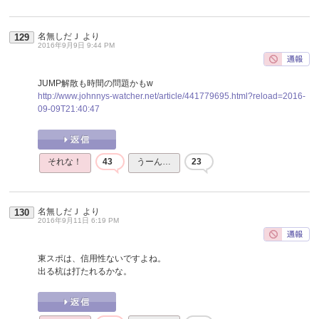
名無しだＪ
より
129
2016年9月9日 9:44 PM
JUMP解散も時間の問題かもw
http://www.johnnys-watcher.net/article/441779695.html?reload=2016-
09-09T21:40:47
それな！
43
うーん…
23
名無しだＪ
より
130
2016年9月11日 6:19 PM
東スポは、信用性ないですよね。
出る杭は打たれるかな。