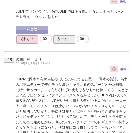
JUMPファンだけど、今のJUMPでは正直物足りない。もっともっとキ
ラキラ光っていって欲しい。
それな！
32
うーん…
30
名無しだＪ
より
115
2016年8月23日 8:23 AM
JUMPは岡本＆高木＆薮の3人にかかってると思う。岡本の英語、高木
のバラエティーで使えそうな濃いキャラ、薮のスポーツとか豆知識
（特にサッカー）、と3人それぞれ使えそうなものは持ってる。あとは
どれだけ自分をセルフプロデュースできるかどうか。JUMPは9人って
嵐＆SMAPの5人に比べてだいたい2倍も人数がいるんだから、一人一
人に廻ってくるチャンスは少ない。その少ないチャンスをものにしな
いと成功しないかと。特に伊野尾とかはもともと持ってた建築キャラ
だけじゃテレビ的には足りないって気付いて、テキトーキャラを前面
に打ち出し始めたから、今みたいにバラエティーのレギュラー2本持っ
たりできるようになった。伊野尾はゴリ推しって言う人もいるけど、
ゴリ推しされるためには自分の努力がないとと推されないと私は思う