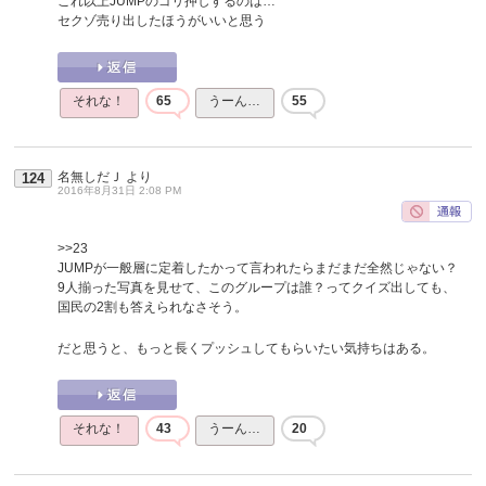
これ以上JUMPのゴリ押しするのは…
セクゾ売り出したほうがいいと思う
それな！
65
うーん…
55
名無しだＪ
より
124
2016年8月31日 2:08 PM
>>23
JUMPが一般層に定着したかって言われたらまだまだ全然じゃない？
9人揃った写真を見せて、このグループは誰？ってクイズ出しても、
国民の2割も答えられなさそう。
だと思うと、もっと長くプッシュしてもらいたい気持ちはある。
それな！
43
うーん…
20