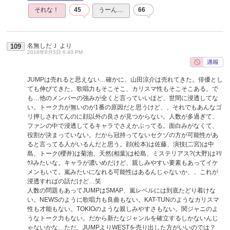
それな！
45
うーん…
66
名無しだＪ
より
109
2016年8月5日 6:40 PM
JUMPは売れると思えない…確かに、山田涼介は売れてきた。俳優とし
ても伸びてきた。歌唱力もそこそこ、カリスマ性もそこそこある。で
も…他のメンバーの強みが全くと言っていいほど、世間に浸透してな
い。トーク力が無いのが1番の原因だと思うけど、、それでもあんなゴ
リ押しされてんのに顔以外の良さが見つからない。人数が多過ぎて、
ファンの中で浸透してるキャラでさえかぶってる。面白みがなくて、
役割が決まっていない。だから冠持ってないセクゾの方が可能性があ
ると言ってる人がいるんだと思う。顔(松本)は佐藤、演技(二宮)は中
島、トーク(櫻井)は菊池、天然(相葉)は松島、ミステリアス?(大野)はﾏﾘ
ｳｽみたいな。キャラが濃いめだけど、親しみやすい要素もあってイケ
メンもいて。嵐みたいになれる可能性はあるんじゃないか、、これが
浸透すればの話だけど…笑
人数の問題もあってJUMPはSMAP、嵐レベルには到底たどり着けな
い。NEWSのように歌唱力も良曲もない。KAT-TUNのようなカリスマ
性も才能もない。TOKIOのような親しみやすさもない。関ジャニのよ
うなトーク力もない。だから新たなジャンルを確立するしかないんじ
ゃないかな…ただ、JUMPよりWESTを売り出した方がいいのでは？