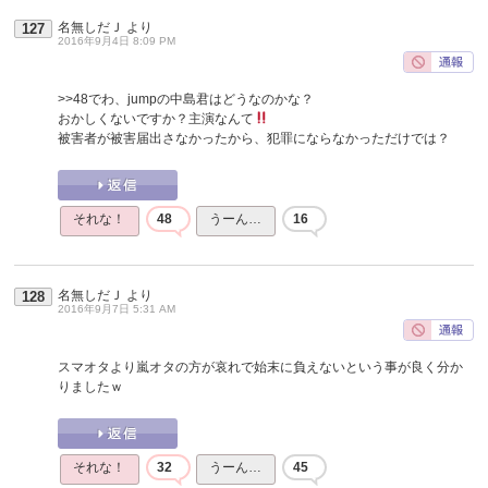
名無しだＪ
より
127
2016年9月4日 8:09 PM
>>48
でわ、jumpの中島君はどうなのかな？
おかしくないですか？主演なんて
被害者が被害届出さなかったから、犯罪にならなかっただけでは？
それな！
48
うーん…
16
名無しだＪ
より
128
2016年9月7日 5:31 AM
スマオタより嵐オタの方が哀れで始末に負えないという事が良く分か
りましたｗ
それな！
32
うーん…
45