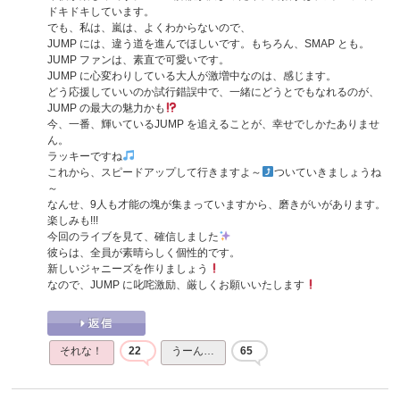
ドキドキしています。
でも、私は、嵐は、よくわからないので、
JUMP には、違う道を進んでほしいです。もちろん、SMAP とも。
JUMP ファンは、素直で可愛いです。
JUMP に心変わりしている大人が激増中なのは、感じます。
どう応援していいのか試行錯誤中で、一緒にどうとでもなれるのが、
JUMP の最大の魅力かも
今、一番、輝いているJUMP を追えることが、幸せでしかたありませ
ん。
ラッキーですね
これから、スピードアップして行きますよ～
ついていきましょうね
～
なんせ、9人も才能の塊が集まっていますから、磨きがいがあります。
楽しみも!!!
今回のライブを見て、確信しました
彼らは、全員が素晴らしく個性的です。
新しいジャニーズを作りましょう
なので、JUMP に叱咤激励、厳しくお願いいたします
それな！
22
うーん…
65