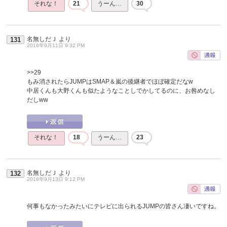
それな！
21
うーん…
30
名無しだＪ
より
131
2016年9月11日 9:32 PM
>>29
もみ消されたらJUMPはSMAP＆嵐の後継者でほぼ確定だなw
中居くんも大野くんも似たようなことしでかしてるのに、お咎めなし
だしww
それな！
18
うーん…
23
名無しだＪ
より
132
2016年9月13日 9:12 PM
何事もなかったみたいにテレビに出られるJUMPの皆さん凄いですね。