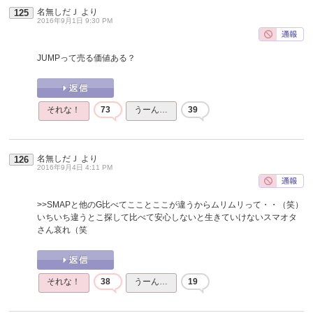
名無しだＪ
より
125
2016年9月1日 9:30 PM
JUMPって売る価値ある？
それな！
73
うーん…
39
名無しだＪ
より
126
2016年9月4日 4:11 PM
>>SMAPと他のG比べてこことここが違うからムリムリって・・（笑）
いちいち違うとこ探して比べて安心しないと生きていけないスマオタ
さん哀れ（笑
それな！
38
うーん…
19