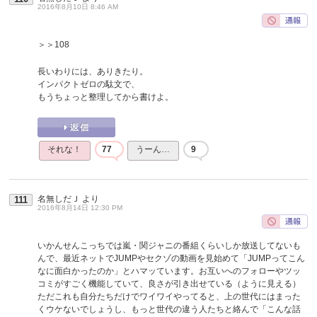
2016年8月10日 8:46 AM
＞＞108
長いわりには、ありきたり。
インパクトゼロの駄文で、
もうちょっと整理してから書けよ。
それな！
77
うーん…
9
名無しだＪ
より
111
2016年8月14日 12:30 PM
いかんせんこっちでは嵐・関ジャニの番組くらいしか放送してないも
んで、最近ネットでJUMPやセクゾの動画を見始めて「JUMPってこん
なに面白かったのか」とハマッています。お互いへのフォローやツッ
コミがすごく機能していて、良さが引き出せている（ように見える）
ただこれも自分たちだけでワイワイやってると、上の世代にはまった
くウケないでしょうし、もっと世代の違う人たちと絡んで「こんな話