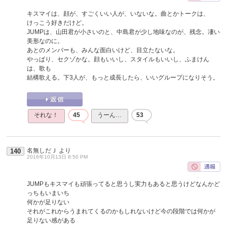
キスマイは、顔が、すごくいい人が、いないな。曲とかトークは、
けっこう好きだけど。
JUMPは、山田君が小さいのと、中島君が少し地味なのが、残念。凄い
美形なのに。
あとのメンバーも、みんな面白いけど、目立たないな。
やっぱり、セクゾかな。顔もいいし、スタイルもいいし、ふまけん
は、歌も
結構歌える。下3人が、もっと成長したら、いいグループになりそう。
それな！
45
うーん…
53
名無しだＪ
より
140
2016年10月13日 8:50 PM
JUMPもキスマイも頑張ってると思うし実力もあると思うけどなんかど
っちもいまいち
何かが足りない
それがこれからうまれてくるのかもしれないけど今の段階では何かが
足りない感がある