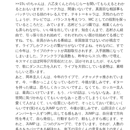
>>15
いのちゃんは、八乙女くんとのらじらーを聞いてもらえるとわか
るとおもいますが、トーク力は、間違いないです。真面目な相談事も
バッチリいける頭のキレる人です。テキトーキャラは、天性のもので
しょうが、テレビでは、バランスを考えつつ、MC としての役割を探っ
ているところだと、みています。志村どうぶつ園では、相葉くんから
も弄られながら、いい味を出しています。知念くんまで、志村さん経
由で、引っ張り出され始めて、それぞれのいい面が出始めてる感じで
すね。でも、全員がみられる番組は、全国放送ではないのが残念で
す。ライブしかファンとの繋がりがないですよね。それなのに、すで
に今年は、ライブのチケットが高額取引されすぎ、入手困難になって
しまいました。ファンクラブ会員数も、昨年からスゴい勢いで増え、
キスマイとほぼ同等(7月現在)だとか。話がそれましたが、そんな中
で、歌にダンスに力を入れて、ライブを大切にしている姿勢は、素晴
らしいと思います。
あと、岡本圭人くんは、今年のライブで、メチャメチャ推されていま
す。今、一番かっこよくなっているので、今後が楽しみです。ギター
を持った彼は、恐ろしくカッコいいですよ。なくても、ロッカー圭人
は、最高にいけています。もう、パパの話は、いらないなあ。まだ、
世間に気づかれなくてもいいかなあ～と思ってしまうくらいです。可
愛くて人がよくて、いい位置にいるので、そっとしておいて欲しいく
らいです(笑)そんなJUMP なので、今後が楽しみです。山田涼介くんが
メンバーを一人ずつ押し出してる感もあり、JUMP は、自分達で方向
性を考えて、自ら発信し、行動するので、頼もしさすら感じます。そ
れと、JUMP は、二つのグループで、できています。それが、人数の
多さをカバーできる秘訣かも。年下の涼介くんの意見を年上の光くん