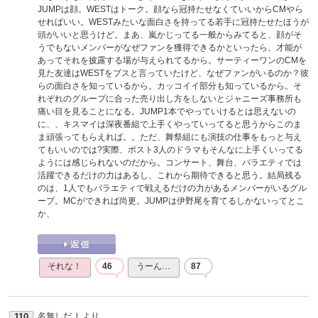
JUMPは顔。WESTはトーク。顔なら冠持たせなくていいからCMやら
せればいい。WESTみたいな面白さを持ってる若手に冠持たせたほうが
頭がいいと思うけど。まあ、嵐かじってる一般からみてると、顔がそ
うでもないメンバーがなぜファンを獲得できるかといったら、才能が
あってそれを披露する場が与えられてるから。サーティーワンのCMを
見た友達はWESTをブスと言っていたけど、なぜファンがいるのか？彼
らの面白さを知っているから。カッコイイ部分も知っているから。そ
れぞれのグループに合った売り出し方をしないとジャニーズ事務所も
痛い目を見ることになる。JUMP1本でやっていけるとは思えないの
に、、キスマイは深夜番組で上手くやっていってると思うからこのま
ま頑張ってもらえれば。。ただ、舞祭組にも演技の仕事をもっと与え
てもいいのでは?実際、ポスト3人のドラマもそんなに上手くいってる
ようには感じられないのだから。コンサート、舞台、バラエティでは
活躍できるだけの力はあるし、これから期待できると思う。結局残る
のは、1人でもバラエティで戦えるだけの力があるメンバーがいるグル
ープ。MCができれば尚更。JUMPは伊野尾を育てるしかないってとこ
か、
それな！
46
うーん…
87
名無しだＪ
より
110