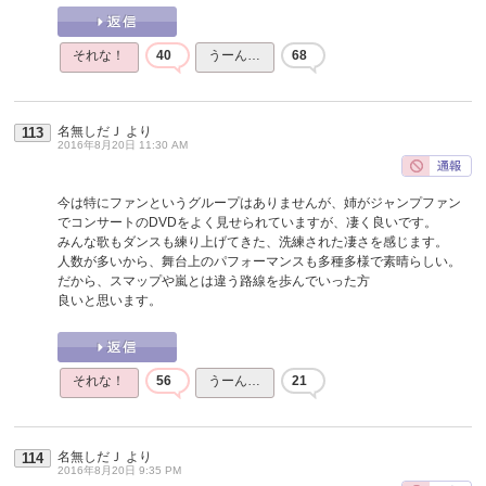
それな！
40
うーん…
68
名無しだＪ
より
113
2016年8月20日 11:30 AM
今は特にファンというグループはありませんが、姉がジャンプファン
でコンサートのDVDをよく見せられていますが、凄く良いです。
みんな歌もダンスも練り上げてきた、洗練された凄さを感じます。
人数が多いから、舞台上のパフォーマンスも多種多様で素晴らしい。
だから、スマップや嵐とは違う路線を歩んでいった方
良いと思います。
それな！
56
うーん…
21
名無しだＪ
より
114
2016年8月20日 9:35 PM