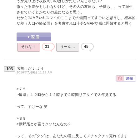
うが売り上げ枚数高いのはしかたないんじゃない？
微々たる差かもしれないけど、その人の友達も、子供も、、って派生
させていくとかなりの差になると思う。
だからJUMPやキスマイのここまでの健闘ってすごいと思うし、根本的
な差（人口や経済面）を考慮すれば十分SMAPや嵐に匹敵すると思う
それな！
31
うーん…
45
名無しだＪ
より
103
2016年7月9日 11:18 AM
>７５
>毎週」１２時から１４時まで２時間リアタイで３年見てる
って、すげーな 笑
>８９
>伊野尾とか言うクソなんなの？
って、その”クソ”は、あなたの意に反してメチャクチャ売れてます