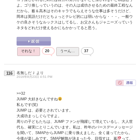
よ。ゴリ推しっていうのは、その人は成功させるための最終工程なん
だから。薮＆高木はそのキャラでもらえそうな仕事は多そうだけど、
岡本は英語だけだとちょっとテレビ的には弱いからな・・・。一般ウ
ケの良さそうなルックスはしてるし、お父さんもジャニーズっていう
ネタをどれだけ使えるかにもかかってると思う。
それな！
20
うーん…
37
名無しだＪ
より
116
2016年8月23日 4:51 PM
>>32
JUMP 大好きなんですね
私もです(笑)
JUMP は、必要とされています。
大成功まっしぐらですよ。
周りの子どもたちは、JUMP ファンが飛躍して増えているし、大人世
代も、確実にとりこんでいます。私は、昨年のバースデーメッセージ
を聞いて、SMAPからJUMP に乗り換えました。全く違ってたから。
今後が楽しみです。SMAP解散が決まった今、目指すは、嵐
って、