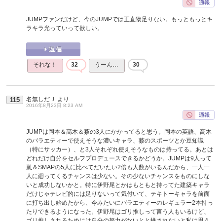
JUMPファンだけど、今のJUMPでは正直物足りない。もっともっとキ
ラキラ光っていって欲しい。
それな！
32
うーん…
30
名無しだＪ
より
115
2016年8月23日 8:23 AM
JUMPは岡本＆高木＆薮の3人にかかってると思う。岡本の英語、高木
のバラエティーで使えそうな濃いキャラ、薮のスポーツとか豆知識
（特にサッカー）、と3人それぞれ使えそうなものは持ってる。あとは
どれだけ自分をセルフプロデュースできるかどうか。JUMPは9人って
嵐＆SMAPの5人に比べてだいたい2倍も人数がいるんだから、一人一
人に廻ってくるチャンスは少ない。その少ないチャンスをものにしな
いと成功しないかと。特に伊野尾とかはもともと持ってた建築キャラ
だけじゃテレビ的には足りないって気付いて、テキトーキャラを前面
に打ち出し始めたから、今みたいにバラエティーのレギュラー2本持っ
たりできるようになった。伊野尾はゴリ推しって言う人もいるけど、
ゴリ推しされるためには自分の努力がないとと推されないと私は思う