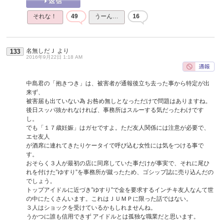
それな！
49
うーん…
16
名無しだＪ
より
133
2016年9月22日 1:18 AM
中島君の「抱きつき」は、被害者が通報後立ち去った事から特定が出
来ず、
被害届も出ていない為 お咎め無しとなっただけで問題はありますね。
後日スッパ抜かれなければ、事務所はスルーする気だったわけです
し。
でも「１７歳妊娠」はガセですよ。ただ友人関係には注意が必要で、
エセ友人
が酒席に連れてきたりケータイで呼び込む女性には気をつける事で
す。
おそらく３人が最初の店に同席していた事だけが事実で、それに尾ひ
れを付けた”ゆすり”を事務所が蹴ったため、ゴシップ誌に売り込んだの
でしょう。
トップアイドルに近づき”ゆすり”で金を要求するインチキ友人なんて世
の中にたくさんいます。これはＪＵＭＰに限った話ではない。
３人はショックを受けているかもしれませんね。
うかつに誰も信用できず アイドルとは孤独な職業だと思います。