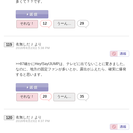
多くて？？です。
それな！
12
うーん…
29
名無しだＪ
より
119
2016年8月23日 5:38 PM
>>87
確かにHey!Say!JUMPは、テレビに出てないことに驚きました。
なのに、地方の固定ファンが多いとか。露出がふえたら、確実に爆発
すると思います。
それな！
20
うーん…
35
名無しだＪ
より
120
2016年8月23日 8:37 PM