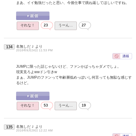
まあ、イイ勉強だったと思い、今後仕事で跳ね返してほしいですね。
それな！
23
うーん…
27
名無しだＪ
より
134
2016年9月24日 11:53 PM
JUMPに限った話じゃないけど、ファンかばっちゃダメでしょ。
現実見ろよwwドン引きw
まぁ、JUMPのファンって年齢層低めっぽいし何言っても無駄な感じす
るけど。
それな！
53
うーん…
19
名無しだＪ
より
135
2016年9月29日 12:22 AM