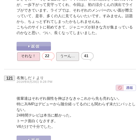
が、一歩下がって見守ってくれ、今回は、初の涼介くんの演出でライ
ブができています。ライブでは、それぞれのメンバーのいい面が際立
っていて、是非、多くの人に見てもらいたいです。すみません。話題
から、ちょっとずれてしまったかもしれませんね。
こちらのサイトに初めてきて、ジャニーズが好きな方が集まっている
のかなと思い、つい、長くなってしまいました。
それな！
22
うーん…
41
名無しだＪ
より
121
2016年8月29日 9:28 PM
後輩達はそれぞれ個性を伸ばさなきゃこれから先も売れない。
特にJUMPはデビューから随分経ってるのにも関わらず未だにパッとし
ない。
24時間テレビは本当に酷かった。
トーク面白くなさすぎ。
V6だけで十分でした。