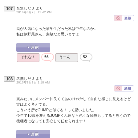
名無しだＪ
より
107
2016年8月2日 12:42 PM
嵐が人気になった頃学生だった私は中年なのか…
私は伊野尾さん、素敵だと思いますよ
それな！
56
うーん…
52
名無しだＪ
より
108
2016年8月3日 1:18 AM
嵐みたいにメンバー仲良くてあのﾜﾁｬﾜﾁｬして自由な感じに見えるけど
実はよく考えてる。
こういう所がJUMPと似てる！って思いました。
今年で10歳を迎えるJUMPくん達なら色々な経験もしてると思うので
後継者になっても安心して任せられます！