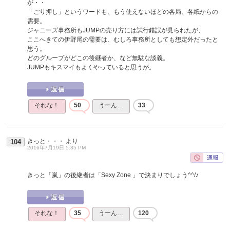
が・・
「ごり押し」というワードも、もう使えないほどの各局、各紙からの
需要。
ジャニーズ事務所もJUMPの売り方には試行錯誤が見られたが、
ここへきての伊野尾の需要は、むしろ事務所としても想定外だったと
思う。
どのグループがどこの後継者か、など無駄な談義。
JUMPもキスマイもよくやっていると思うが。
それな！
50
うーん…
33
きっと・・・
より
104
2016年7月19日 5:35 PM
きっと「嵐」の後継者は「Sexy Zone 」で決まりでしょう^^/♪
それな！
35
うーん…
120