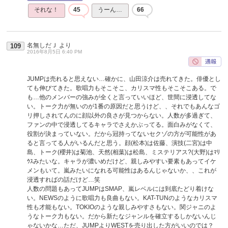
それな！
45
うーん…
66
名無しだＪ
より
109
2016年8月5日 6:40 PM
JUMPは売れると思えない…確かに、山田涼介は売れてきた。俳優とし
ても伸びてきた。歌唱力もそこそこ、カリスマ性もそこそこある。で
も…他のメンバーの強みが全くと言っていいほど、世間に浸透してな
い。トーク力が無いのが1番の原因だと思うけど、、それでもあんなゴ
リ押しされてんのに顔以外の良さが見つからない。人数が多過ぎて、
ファンの中で浸透してるキャラでさえかぶってる。面白みがなくて、
役割が決まっていない。だから冠持ってないセクゾの方が可能性があ
ると言ってる人がいるんだと思う。顔(松本)は佐藤、演技(二宮)は中
島、トーク(櫻井)は菊池、天然(相葉)は松島、ミステリアス?(大野)はﾏﾘ
ｳｽみたいな。キャラが濃いめだけど、親しみやすい要素もあってイケ
メンもいて。嵐みたいになれる可能性はあるんじゃないか、、これが
浸透すればの話だけど…笑
人数の問題もあってJUMPはSMAP、嵐レベルには到底たどり着けな
い。NEWSのように歌唱力も良曲もない。KAT-TUNのようなカリスマ
性も才能もない。TOKIOのような親しみやすさもない。関ジャニのよ
うなトーク力もない。だから新たなジャンルを確立するしかないんじ
ゃないかな…ただ、JUMPよりWESTを売り出した方がいいのでは？