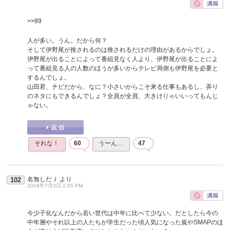
>>89
人が多い。うん。だから何？
そして伊野尾が推されるのは推されるだけの理由があるからでしょ。
伊野尾が出ることによって番組見なく人より、伊野尾が出ることによ
って番組見る人の人数のほうが多いからテレビ局側も伊野尾を必要と
するんでしょ。
山田君、チビだから、なに？小さいからこそ来る仕事もあるし、弄り
のネタにもできるんでしょ？全員が全員、大きけりゃいいってもんじ
ゃない。
それな！
60
うーん…
47
名無しだＪ
より
102
2016年7月3日 2:05 PM
今少子化なんだから若い世代は中年に比べて少ない。だとしたら今の
中年層やそれ以上の人たちが学生だった頃人気になった嵐やSMAPのほ