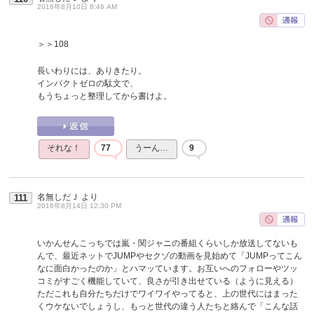
2016年8月10日 8:46 AM
＞＞108
長いわりには、ありきたり。
インパクトゼロの駄文で、
もうちょっと整理してから書けよ。
それな！
77
うーん…
9
名無しだＪ
より
111
2016年8月14日 12:30 PM
いかんせんこっちでは嵐・関ジャニの番組くらいしか放送してないも
んで、最近ネットでJUMPやセクゾの動画を見始めて「JUMPってこん
なに面白かったのか」とハマッています。お互いへのフォローやツッ
コミがすごく機能していて、良さが引き出せている（ように見える）
ただこれも自分たちだけでワイワイやってると、上の世代にはまった
くウケないでしょうし、もっと世代の違う人たちと絡んで「こんな話