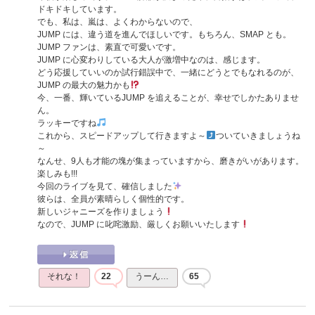
ドキドキしています。
でも、私は、嵐は、よくわからないので、
JUMP には、違う道を進んでほしいです。もちろん、SMAP とも。
JUMP ファンは、素直で可愛いです。
JUMP に心変わりしている大人が激増中なのは、感じます。
どう応援していいのか試行錯誤中で、一緒にどうとでもなれるのが、
JUMP の最大の魅力かも
今、一番、輝いているJUMP を追えることが、幸せでしかたありませ
ん。
ラッキーですね
これから、スピードアップして行きますよ～
ついていきましょうね
～
なんせ、9人も才能の塊が集まっていますから、磨きがいがあります。
楽しみも!!!
今回のライブを見て、確信しました
彼らは、全員が素晴らしく個性的です。
新しいジャニーズを作りましょう
なので、JUMP に叱咤激励、厳しくお願いいたします
それな！
22
うーん…
65