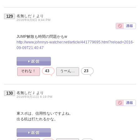
名無しだＪ
より
129
2016年9月9日 9:44 PM
JUMP解散も時間の問題かもw
http://www.johnnys-watcher.net/article/441779695.html?reload=2016-
09-09T21:40:47
それな！
43
うーん…
23
名無しだＪ
より
130
2016年9月11日 6:19 PM
東スポは、信用性ないですよね。
出る杭は打たれるかな。