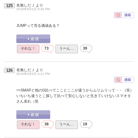
名無しだＪ
より
125
2016年9月1日 9:30 PM
JUMPって売る価値ある？
それな！
73
うーん…
39
名無しだＪ
より
126
2016年9月4日 4:11 PM
>>SMAPと他のG比べてこことここが違うからムリムリって・・（笑）
いちいち違うとこ探して比べて安心しないと生きていけないスマオタ
さん哀れ（笑
それな！
38
うーん…
19