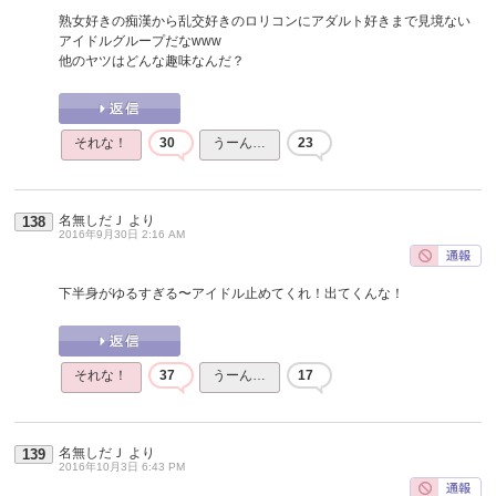
熟女好きの痴漢から乱交好きのロリコンにアダルト好きまで見境ない
アイドルグループだなwww
他のヤツはどんな趣味なんだ？
それな！
30
うーん…
23
名無しだＪ
より
138
2016年9月30日 2:16 AM
下半身がゆるすぎる〜アイドル止めてくれ！出てくんな！
それな！
37
うーん…
17
名無しだＪ
より
139
2016年10月3日 6:43 PM