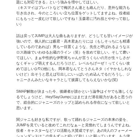
題にも対応できる」という強みを増やしてほしい。
（キスマイはプレバトなどで梅沢さん達とも絡んだり、意外な能力も
引き出され、今のところいい立ち位置をゲットしてますよね。役者組
にももっと一皮むけて欲しいですね！玉森君に汚れ役とややって欲し
い）
話は戻ってJUMPは大人な曲もありますが、どうしても甘いイメージが
強いので、個人的には藪君・高木君あたりには（もしそっちにも精通
しているのであれば）男も一目置くような、先生と呼ばれるようなエ
ロス路線でいわゆるお蔵のライン（笑）を攻めて欲しい。そして磨い
てほしい。まぁ中性的な伊野尾ちゃんが言うくらいの方が生々しさが
なくギャップ萌えするんだろうけど。レベルちげーぜ！ってくらい攻
めてほしい(≧∇≦)他にも、岡本君なんてとうさんネタ（イヤかもしれな
いけど）出そうと思えば引出しにいっぱいため込んでるだろうし、ジ
ャニーさんみたいなキャラとして披露してもらえないかな(笑)
SMAP解散が決まった今、後継者が誰かという論争はイヤでも激しくな
るでしょうけど、Hey!Say!Jumpにはまだまだ潜在能力があると思うの
で、総合的にジャニーズのトップと認められる存在になって欲しいと
思います。
関ジャニも好きな私ですが、歌って踊れるジャニーズの本来の姿を、
JUMPを見ていると改めてこれだなぁ～と見惚れてしまうんですよね。
役者・キャスターなどソロ活動も大賛成ですが、あの9人のフォーメー
ションダンスはこの先もずっと続いて欲しいと願っています。もう伊