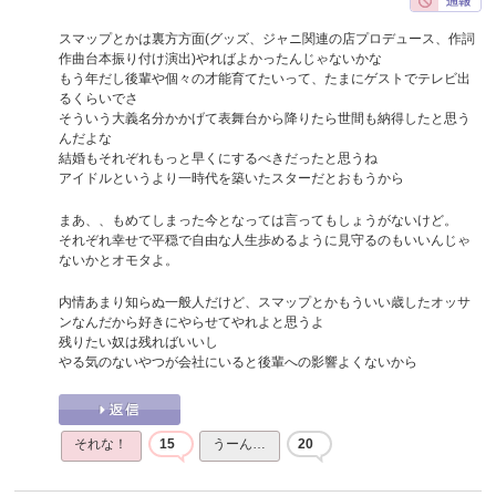
スマップとかは裏方方面(グッズ、ジャニ関連の店プロデュース、作詞
作曲台本振り付け演出)やればよかったんじゃないかな
もう年だし後輩や個々の才能育てたいって、たまにゲストでテレビ出
るくらいでさ
そういう大義名分かかげて表舞台から降りたら世間も納得したと思う
んだよな
結婚もそれぞれもっと早くにするべきだったと思うね
アイドルというより一時代を築いたスターだとおもうから
まあ、、もめてしまった今となっては言ってもしょうがないけど。
それぞれ幸せで平穏で自由な人生歩めるように見守るのもいいんじゃ
ないかとオモタよ。
内情あまり知らぬ一般人だけど、スマップとかもういい歳したオッサ
ンなんだから好きにやらせてやれよと思うよ
残りたい奴は残ればいいし
やる気のないやつが会社にいると後輩への影響よくないから
それな！
15
うーん…
20