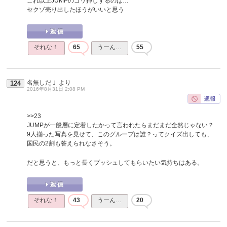
これ以上JUMPのゴリ押しするのは…
セクゾ売り出したほうがいいと思う
それな！
65
うーん…
55
名無しだＪ
より
124
2016年8月31日 2:08 PM
>>23
JUMPが一般層に定着したかって言われたらまだまだ全然じゃない？
9人揃った写真を見せて、このグループは誰？ってクイズ出しても、
国民の2割も答えられなさそう。
だと思うと、もっと長くプッシュしてもらいたい気持ちはある。
それな！
43
うーん…
20