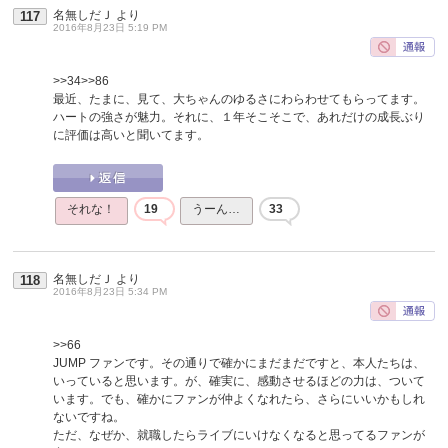
名無しだＪ
より
117
2016年8月23日 5:19 PM
>>34
>>86
最近、たまに、見て、大ちゃんのゆるさにわらわせてもらってます。
ハートの強さが魅力。それに、１年そこそこで、あれだけの成長ぶり
に評価は高いと聞いてます。
それな！
19
うーん…
33
名無しだＪ
より
118
2016年8月23日 5:34 PM
>>66
JUMP ファンです。その通りで確かにまだまだですと、本人たちは、
いっていると思います。が、確実に、感動させるほどの力は、ついて
います。でも、確かにファンが仲よくなれたら、さらにいいかもしれ
ないですね。
ただ、なぜか、就職したらライブにいけなくなると思ってるファンが