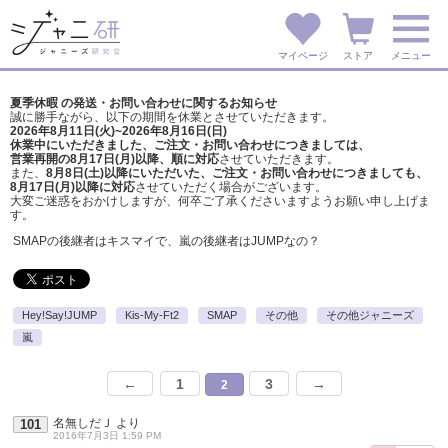
マイページ
ストア
メニュー
夏季休暇 の発送・お問い合わせに関するお知らせ
誠に勝手ながら、以下の期間を休業とさせていただきます。
2026年8月11日(火)~2026年8月16日(日)
休業中にいただきました、ご注文・お問い合わせにつきましては、
営業再開の8月17日(月)以降、順に対応
させていただきます。
また、
8月8日(土)以降にいただいた、ご注文・
お問い合わせにつきましても、
8月17日(月)以降に対応
させていただく場合がございます。
大変ご迷惑をおかけしますが、
何卒ご了承くださいますようお願い申し上げま
す。
SMAPの後継者はキスマイで、嵐の後継者はJUMPなの？
Hey!Say!JUMP
Kis-My-Ft2
SMAP
その他
その他ジャニーズ
嵐
←
1
3
→
2
名無しだＪ
より
101
2016年7月3日 1:59 PM