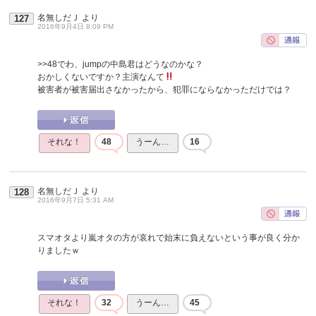
名無しだＪ
より
127
2016年9月4日 8:09 PM
>>48
でわ、jumpの中島君はどうなのかな？
おかしくないですか？主演なんて
被害者が被害届出さなかったから、犯罪にならなかっただけでは？
それな！
48
うーん…
16
名無しだＪ
より
128
2016年9月7日 5:31 AM
スマオタより嵐オタの方が哀れで始末に負えないという事が良く分か
りましたｗ
それな！
32
うーん…
45