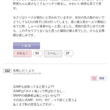
野尾ちゃん探さなくてもバッチリ映るし、かわいい表情も見てて幸
せ。
セクゾはトークが面白いと言われていますが、自分の先入観のせいで
どうしても2人の様子に目が行ってしまう。逆に健人君が一人で番組に
出てた時、しゃべり達者やな～と思いました。理想の息子に出てた時
も、この子セリフうまいなと思った脇役が健人君でした。さらなる飛
躍が楽しみです。
それな！
53
うーん…
27
名無しだＪ
より
112
2016年8月18日 9:09 PM
JUMPも頑張ってると思うよ??
JUMPは｢ポスト嵐｣って呼ばれてるし…
SMAPの後継者は嵐じゃないかな??
その次にJUMP、ｷｽﾏｲ、ｾｸｿﾞ…って続くと思うよ
あくまで私の意見なんですが…