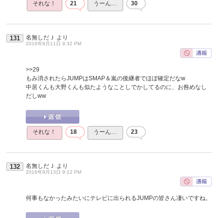
それな！
21
うーん…
30
名無しだＪ
より
131
2016年9月11日 9:32 PM
>>29
もみ消されたらJUMPはSMAP＆嵐の後継者でほぼ確定だなw
中居くんも大野くんも似たようなことしでかしてるのに、お咎めなし
だしww
それな！
18
うーん…
23
名無しだＪ
より
132
2016年9月13日 9:12 PM
何事もなかったみたいにテレビに出られるJUMPの皆さん凄いですね。