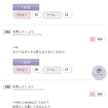
それな！
31
うーん…
11
名無しだＪ
より
141
2016年10月13日 8:51 PM
>>4
セクゾはダンスも歌もまだまだこれから
それな！
40
うーん…
17
名無しだＪ
より
142
2016年10月15日 11:25 PM
>>48
じゃjumpはどうなの？
犯罪らしき事してませんか？