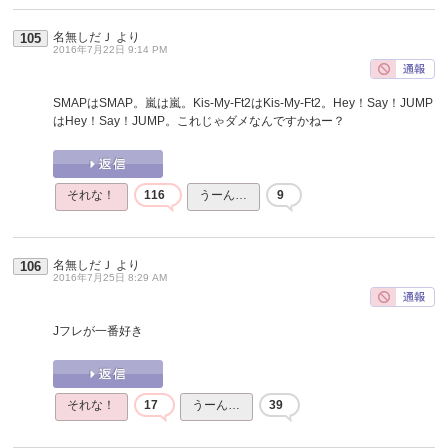
名無しだＪ
より
105
2016年7月22日 9:14 PM
SMAPはSMAP。嵐は嵐。Kis-My-Ft2はKis-My-Ft2。Hey！Say！JUMP
はHey！Say！JUMP。これじゃダメなんですかねー？
それな！
116
うーん…
9
名無しだＪ
より
106
2016年7月25日 8:29 AM
Jフレが一番好き
それな！
17
うーん…
39