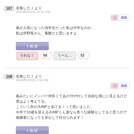
名無しだＪ
より
107
2016年8月2日 12:42 PM
嵐が人気になった頃学生だった私は中年なのか…
私は伊野尾さん、素敵だと思いますよ
それな！
56
うーん…
52
名無しだＪ
より
108
2016年8月3日 1:18 AM
嵐みたいにメンバー仲良くてあのﾜﾁｬﾜﾁｬして自由な感じに見えるけど
実はよく考えてる。
こういう所がJUMPと似てる！って思いました。
今年で10歳を迎えるJUMPくん達なら色々な経験もしてると思うので
後継者になっても安心して任せられます！