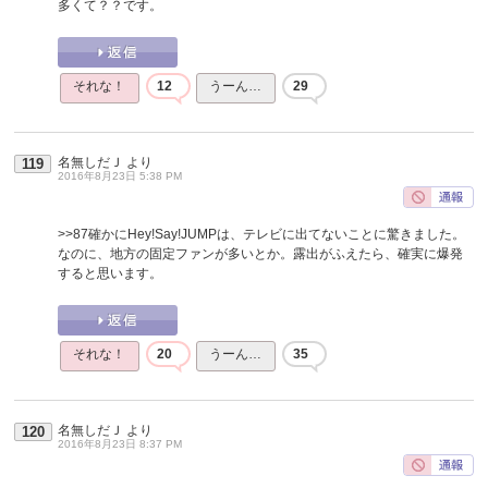
多くて？？です。
それな！
12
うーん…
29
名無しだＪ
より
119
2016年8月23日 5:38 PM
>>87
確かにHey!Say!JUMPは、テレビに出てないことに驚きました。
なのに、地方の固定ファンが多いとか。露出がふえたら、確実に爆発
すると思います。
それな！
20
うーん…
35
名無しだＪ
より
120
2016年8月23日 8:37 PM