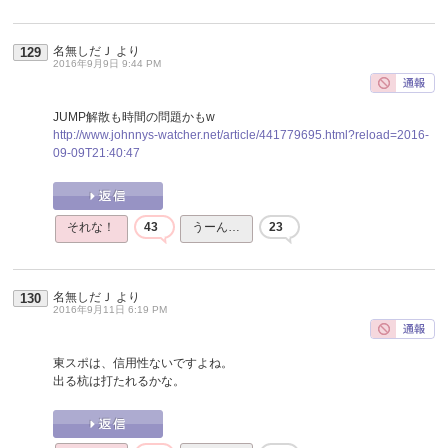
名無しだＪ
より
129
2016年9月9日 9:44 PM
JUMP解散も時間の問題かもw
http://www.johnnys-watcher.net/article/441779695.html?reload=2016-
09-09T21:40:47
それな！
43
うーん…
23
名無しだＪ
より
130
2016年9月11日 6:19 PM
東スポは、信用性ないですよね。
出る杭は打たれるかな。