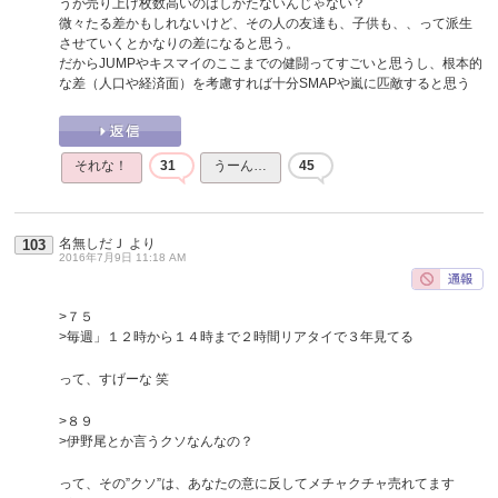
うが売り上げ枚数高いのはしかたないんじゃない？
微々たる差かもしれないけど、その人の友達も、子供も、、って派生
させていくとかなりの差になると思う。
だからJUMPやキスマイのここまでの健闘ってすごいと思うし、根本的
な差（人口や経済面）を考慮すれば十分SMAPや嵐に匹敵すると思う
それな！
31
うーん…
45
名無しだＪ
より
103
2016年7月9日 11:18 AM
>７５
>毎週」１２時から１４時まで２時間リアタイで３年見てる
って、すげーな 笑
>８９
>伊野尾とか言うクソなんなの？
って、その”クソ”は、あなたの意に反してメチャクチャ売れてます