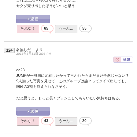
これ以上JUMPのゴリ押しするのは…
セクゾ売り出したほうがいいと思う
それな！
65
うーん…
55
名無しだＪ
より
124
2016年8月31日 2:08 PM
>>23
JUMPが一般層に定着したかって言われたらまだまだ全然じゃない？
9人揃った写真を見せて、このグループは誰？ってクイズ出しても、
国民の2割も答えられなさそう。
だと思うと、もっと長くプッシュしてもらいたい気持ちはある。
それな！
43
うーん…
20