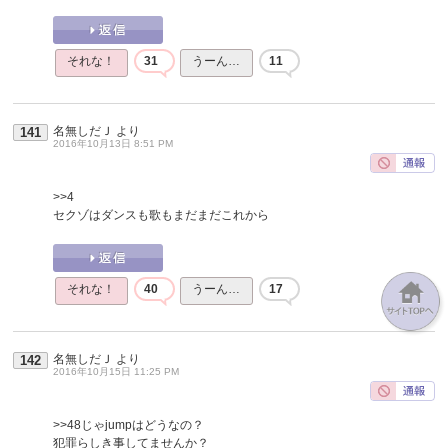
それな！
31
うーん…
11
名無しだＪ
より
141
2016年10月13日 8:51 PM
>>4
セクゾはダンスも歌もまだまだこれから
それな！
40
うーん…
17
名無しだＪ
より
142
2016年10月15日 11:25 PM
>>48
じゃjumpはどうなの？
犯罪らしき事してませんか？