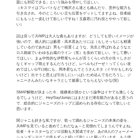
題にも対応できる」という強みを増やしてほしい。
（キスマイはプレバトなどで梅沢さん達とも絡んだり、意外な能力も
引き出され、今のところいい立ち位置をゲットしてますよね。役者組
にももっと一皮むけて欲しいですね！玉森君に汚れ役とややって欲し
い）
話は戻ってJUMPは大人な曲もありますが、どうしても甘いイメージが
強いので、個人的には藪君・高木君あたりには（もしそっちにも精通
しているのであれば）男も一目置くような、先生と呼ばれるようなエ
ロス路線でいわゆるお蔵のライン（笑）を攻めて欲しい。そして磨い
てほしい。まぁ中性的な伊野尾ちゃんが言うくらいの方が生々しさが
なくギャップ萌えするんだろうけど。レベルちげーぜ！ってくらい攻
めてほしい(≧∇≦)他にも、岡本君なんてとうさんネタ（イヤかもしれな
いけど）出そうと思えば引出しにいっぱいため込んでるだろうし、ジ
ャニーさんみたいなキャラとして披露してもらえないかな(笑)
SMAP解散が決まった今、後継者が誰かという論争はイヤでも激しくな
るでしょうけど、Hey!Say!Jumpにはまだまだ潜在能力があると思うの
で、総合的にジャニーズのトップと認められる存在になって欲しいと
思います。
関ジャニも好きな私ですが、歌って踊れるジャニーズの本来の姿を、
JUMPを見ていると改めてこれだなぁ～と見惚れてしまうんですよね。
役者・キャスターなどソロ活動も大賛成ですが、あの9人のフォーメー
ションダンスはこの先もずっと続いて欲しいと願っています。もう伊