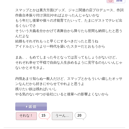
スマップとかは裏方方面(グッズ、ジャニ関連の店プロデュース、作詞
作曲台本振り付け演出)やればよかったんじゃないかな
もう年だし後輩や個々の才能育てたいって、たまにゲストでテレビ出
るくらいでさ
そういう大義名分かかげて表舞台から降りたら世間も納得したと思う
んだよな
結婚もそれぞれもっと早くにするべきだったと思うね
アイドルというより一時代を築いたスターだとおもうから
まあ、、もめてしまった今となっては言ってもしょうがないけど。
それぞれ幸せで平穏で自由な人生歩めるように見守るのもいいんじゃ
ないかとオモタよ。
内情あまり知らぬ一般人だけど、スマップとかもういい歳したオッサ
ンなんだから好きにやらせてやれよと思うよ
残りたい奴は残ればいいし
やる気のないやつが会社にいると後輩への影響よくないから
それな！
15
うーん…
20