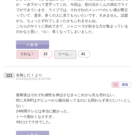
が、一歩下がって見守ってくれ、今回は、初の涼介くんの演出でライ
ブができています。ライブでは、それぞれのメンバーのいい面が際立
っていて、是非、多くの人に見てもらいたいです。すみません。話題
から、ちょっとずれてしまったかもしれませんね。
こちらのサイトに初めてきて、ジャニーズが好きな方が集まっている
のかなと思い、つい、長くなってしまいました。
それな！
22
うーん…
41
名無しだＪ
より
121
2016年8月29日 9:28 PM
後輩達はそれぞれ個性を伸ばさなきゃこれから先も売れない。
特にJUMPはデビューから随分経ってるのにも関わらず未だにパッとし
ない。
24時間テレビは本当に酷かった。
トーク面白くなさすぎ。
V6だけで十分でした。