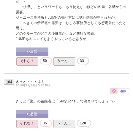
が・・
「ごり押し」というワードも、もう使えないほどの各局、各紙からの
需要。
ジャニーズ事務所もJUMPの売り方には試行錯誤が見られたが、
ここへきての伊野尾の需要は、むしろ事務所としても想定外だったと
思う。
どのグループがどこの後継者か、など無駄な談義。
JUMPもキスマイもよくやっていると思うが。
それな！
50
うーん…
33
きっと・・・
より
104
2016年7月19日 5:35 PM
きっと「嵐」の後継者は「Sexy Zone 」で決まりでしょう^^/♪
それな！
35
うーん…
120