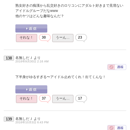
熟女好きの痴漢から乱交好きのロリコンにアダルト好きまで見境ない
アイドルグループだなwww
他のヤツはどんな趣味なんだ？
それな！
30
うーん…
23
名無しだＪ
より
138
2016年9月30日 2:16 AM
下半身がゆるすぎる〜アイドル止めてくれ！出てくんな！
それな！
37
うーん…
17
名無しだＪ
より
139
2016年10月3日 6:43 PM