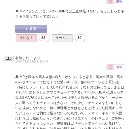
JUMPファンだけど、今のJUMPでは正直物足りない。もっともっとキ
ラキラ光っていって欲しい。
それな！
32
うーん…
30
名無しだＪ
より
115
2016年8月23日 8:23 AM
JUMPは岡本＆高木＆薮の3人にかかってると思う。岡本の英語、高木
のバラエティーで使えそうな濃いキャラ、薮のスポーツとか豆知識
（特にサッカー）、と3人それぞれ使えそうなものは持ってる。あとは
どれだけ自分をセルフプロデュースできるかどうか。JUMPは9人って
嵐＆SMAPの5人に比べてだいたい2倍も人数がいるんだから、一人一
人に廻ってくるチャンスは少ない。その少ないチャンスをものにしな
いと成功しないかと。特に伊野尾とかはもともと持ってた建築キャラ
だけじゃテレビ的には足りないって気付いて、テキトーキャラを前面
に打ち出し始めたから、今みたいにバラエティーのレギュラー2本持っ
たりできるようになった。伊野尾はゴリ推しって言う人もいるけど、
ゴリ推しされるためには自分の努力がないとと推されないと私は思う