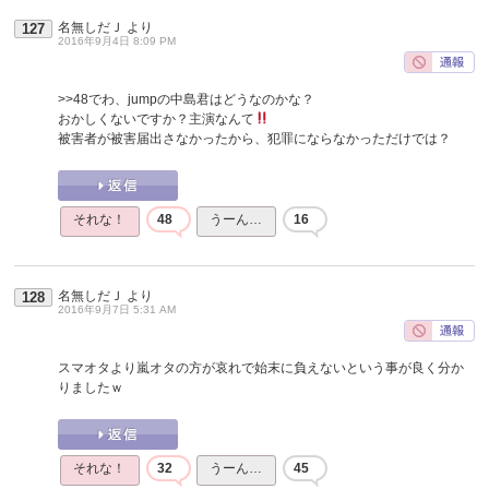
名無しだＪ
より
127
2016年9月4日 8:09 PM
>>48
でわ、jumpの中島君はどうなのかな？
おかしくないですか？主演なんて
被害者が被害届出さなかったから、犯罪にならなかっただけでは？
それな！
48
うーん…
16
名無しだＪ
より
128
2016年9月7日 5:31 AM
スマオタより嵐オタの方が哀れで始末に負えないという事が良く分か
りましたｗ
それな！
32
うーん…
45