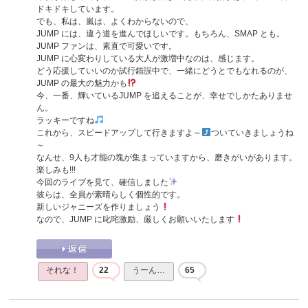
ドキドキしています。
でも、私は、嵐は、よくわからないので、
JUMP には、違う道を進んでほしいです。もちろん、SMAP とも。
JUMP ファンは、素直で可愛いです。
JUMP に心変わりしている大人が激増中なのは、感じます。
どう応援していいのか試行錯誤中で、一緒にどうとでもなれるのが、
JUMP の最大の魅力かも
今、一番、輝いているJUMP を追えることが、幸せでしかたありませ
ん。
ラッキーですね
これから、スピードアップして行きますよ～
ついていきましょうね
～
なんせ、9人も才能の塊が集まっていますから、磨きがいがあります。
楽しみも!!!
今回のライブを見て、確信しました
彼らは、全員が素晴らしく個性的です。
新しいジャニーズを作りましょう
なので、JUMP に叱咤激励、厳しくお願いいたします
それな！
22
うーん…
65