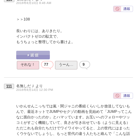
2016年8月10日 8:46 AM
＞＞108
長いわりには、ありきたり。
インパクトゼロの駄文で、
もうちょっと整理してから書けよ。
それな！
77
うーん…
9
名無しだＪ
より
111
2016年8月14日 12:30 PM
いかんせんこっちでは嵐・関ジャニの番組くらいしか放送してないも
んで、最近ネットでJUMPやセクゾの動画を見始めて「JUMPってこん
なに面白かったのか」とハマッています。お互いへのフォローやツッ
コミがすごく機能していて、良さが引き出せている（ように見える）
ただこれも自分たちだけでワイワイやってると、上の世代にはまった
くウケないでしょうし、もっと世代の違う人たちと絡んで「こんな話