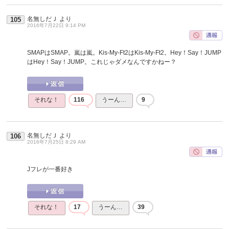
名無しだＪ
より
105
2016年7月22日 9:14 PM
SMAPはSMAP。嵐は嵐。Kis-My-Ft2はKis-My-Ft2。Hey！Say！JUMP
はHey！Say！JUMP。これじゃダメなんですかねー？
それな！
116
うーん…
9
名無しだＪ
より
106
2016年7月25日 8:29 AM
Jフレが一番好き
それな！
17
うーん…
39