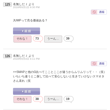
名無しだＪ
より
125
2016年9月1日 9:30 PM
JUMPって売る価値ある？
それな！
73
うーん…
39
名無しだＪ
より
126
2016年9月4日 4:11 PM
>>SMAPと他のG比べてこことここが違うからムリムリって・・（笑）
いちいち違うとこ探して比べて安心しないと生きていけないスマオタ
さん哀れ（笑
それな！
38
うーん…
19