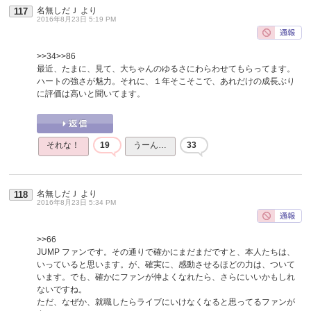
名無しだＪ
より
117
2016年8月23日 5:19 PM
>>34
>>86
最近、たまに、見て、大ちゃんのゆるさにわらわせてもらってます。
ハートの強さが魅力。それに、１年そこそこで、あれだけの成長ぶり
に評価は高いと聞いてます。
それな！
19
うーん…
33
名無しだＪ
より
118
2016年8月23日 5:34 PM
>>66
JUMP ファンです。その通りで確かにまだまだですと、本人たちは、
いっていると思います。が、確実に、感動させるほどの力は、ついて
います。でも、確かにファンが仲よくなれたら、さらにいいかもしれ
ないですね。
ただ、なぜか、就職したらライブにいけなくなると思ってるファンが