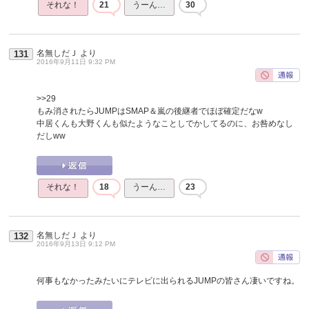
それな！
21
うーん…
30
名無しだＪ
より
131
2016年9月11日 9:32 PM
>>29
もみ消されたらJUMPはSMAP＆嵐の後継者でほぼ確定だなw
中居くんも大野くんも似たようなことしでかしてるのに、お咎めなし
だしww
それな！
18
うーん…
23
名無しだＪ
より
132
2016年9月13日 9:12 PM
何事もなかったみたいにテレビに出られるJUMPの皆さん凄いですね。