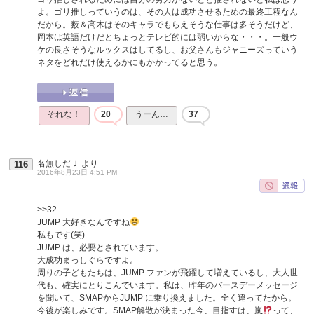
よ。ゴリ推しっていうのは、その人は成功させるための最終工程なん
だから。薮＆高木はそのキャラでもらえそうな仕事は多そうだけど、
岡本は英語だけだとちょっとテレビ的には弱いからな・・・。一般ウ
ケの良さそうなルックスはしてるし、お父さんもジャニーズっていう
ネタをどれだけ使えるかにもかかってると思う。
それな！
20
うーん…
37
名無しだＪ
より
116
2016年8月23日 4:51 PM
>>32
JUMP 大好きなんですね
私もです(笑)
JUMP は、必要とされています。
大成功まっしぐらですよ。
周りの子どもたちは、JUMP ファンが飛躍して増えているし、大人世
代も、確実にとりこんでいます。私は、昨年のバースデーメッセージ
を聞いて、SMAPからJUMP に乗り換えました。全く違ってたから。
今後が楽しみです。SMAP解散が決まった今、目指すは、嵐
って、