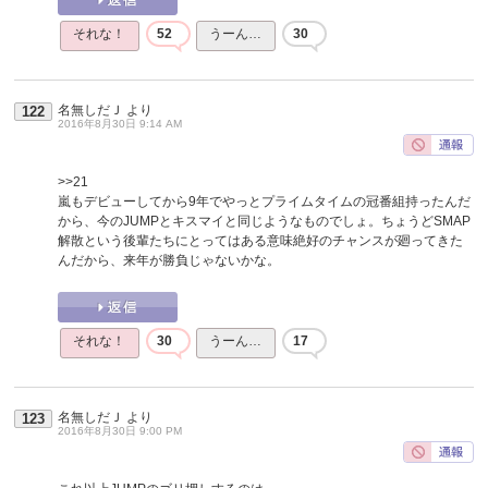
それな！
52
うーん…
30
名無しだＪ
より
122
2016年8月30日 9:14 AM
>>21
嵐もデビューしてから9年でやっとプライムタイムの冠番組持ったんだ
から、今のJUMPとキスマイと同じようなものでしょ。ちょうどSMAP
解散という後輩たちにとってはある意味絶好のチャンスが廻ってきた
んだから、来年が勝負じゃないかな。
それな！
30
うーん…
17
名無しだＪ
より
123
2016年8月30日 9:00 PM