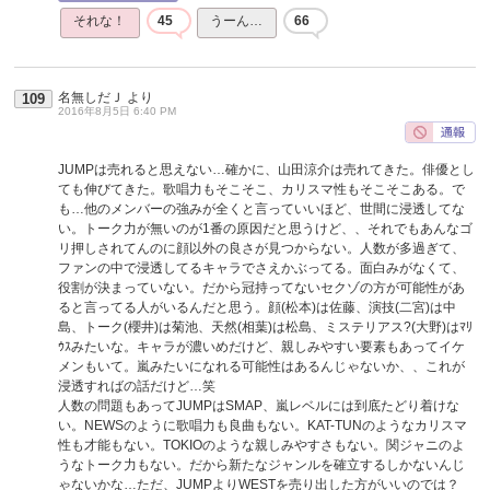
それな！
45
うーん…
66
名無しだＪ
より
109
2016年8月5日 6:40 PM
JUMPは売れると思えない…確かに、山田涼介は売れてきた。俳優とし
ても伸びてきた。歌唱力もそこそこ、カリスマ性もそこそこある。で
も…他のメンバーの強みが全くと言っていいほど、世間に浸透してな
い。トーク力が無いのが1番の原因だと思うけど、、それでもあんなゴ
リ押しされてんのに顔以外の良さが見つからない。人数が多過ぎて、
ファンの中で浸透してるキャラでさえかぶってる。面白みがなくて、
役割が決まっていない。だから冠持ってないセクゾの方が可能性があ
ると言ってる人がいるんだと思う。顔(松本)は佐藤、演技(二宮)は中
島、トーク(櫻井)は菊池、天然(相葉)は松島、ミステリアス?(大野)はﾏﾘ
ｳｽみたいな。キャラが濃いめだけど、親しみやすい要素もあってイケ
メンもいて。嵐みたいになれる可能性はあるんじゃないか、、これが
浸透すればの話だけど…笑
人数の問題もあってJUMPはSMAP、嵐レベルには到底たどり着けな
い。NEWSのように歌唱力も良曲もない。KAT-TUNのようなカリスマ
性も才能もない。TOKIOのような親しみやすさもない。関ジャニのよ
うなトーク力もない。だから新たなジャンルを確立するしかないんじ
ゃないかな…ただ、JUMPよりWESTを売り出した方がいいのでは？