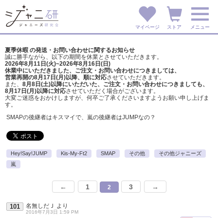
マイページ
ストア
メニュー
夏季休暇 の発送・お問い合わせに関するお知らせ
誠に勝手ながら、以下の期間を休業とさせていただきます。
2026年8月11日(火)~2026年8月16日(日)
休業中にいただきました、ご注文・お問い合わせにつきましては、
営業再開の8月17日(月)以降、順に対応
させていただきます。
また、
8月8日(土)以降にいただいた、ご注文・
お問い合わせにつきましても、
8月17日(月)以降に対応
させていただく場合がございます。
大変ご迷惑をおかけしますが、
何卒ご了承くださいますようお願い申し上げま
す。
SMAPの後継者はキスマイで、嵐の後継者はJUMPなの？
Hey!Say!JUMP
Kis-My-Ft2
SMAP
その他
その他ジャニーズ
嵐
←
1
3
→
2
名無しだＪ
より
101
2016年7月3日 1:59 PM