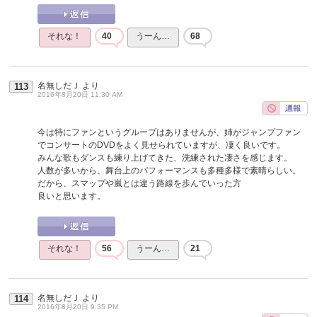
それな！
40
うーん…
68
名無しだＪ
より
113
2016年8月20日 11:30 AM
今は特にファンというグループはありませんが、姉がジャンプファン
でコンサートのDVDをよく見せられていますが、凄く良いです。
みんな歌もダンスも練り上げてきた、洗練された凄さを感じます。
人数が多いから、舞台上のパフォーマンスも多種多様で素晴らしい。
だから、スマップや嵐とは違う路線を歩んでいった方
良いと思います。
それな！
56
うーん…
21
名無しだＪ
より
114
2016年8月20日 9:35 PM