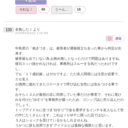
それな！
49
うーん…
16
名無しだＪ
より
133
2016年9月22日 1:18 AM
中島君の「抱きつき」は、被害者が通報後立ち去った事から特定が出
来ず、
被害届も出ていない為 お咎め無しとなっただけで問題はありますね。
後日スッパ抜かれなければ、事務所はスルーする気だったわけです
し。
でも「１７歳妊娠」はガセですよ。ただ友人関係には注意が必要で、
エセ友人
が酒席に連れてきたりケータイで呼び込む女性には気をつける事で
す。
おそらく３人が最初の店に同席していた事だけが事実で、それに尾ひ
れを付けた”ゆすり”を事務所が蹴ったため、ゴシップ誌に売り込んだの
でしょう。
トップアイドルに近づき”ゆすり”で金を要求するインチキ友人なんて世
の中にたくさんいます。これはＪＵＭＰに限った話ではない。
３人はショックを受けているかもしれませんね。
うかつに誰も信用できず アイドルとは孤独な職業だと思います。