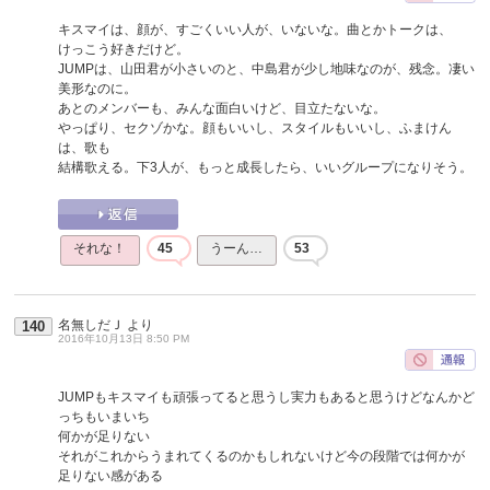
キスマイは、顔が、すごくいい人が、いないな。曲とかトークは、
けっこう好きだけど。
JUMPは、山田君が小さいのと、中島君が少し地味なのが、残念。凄い
美形なのに。
あとのメンバーも、みんな面白いけど、目立たないな。
やっぱり、セクゾかな。顔もいいし、スタイルもいいし、ふまけん
は、歌も
結構歌える。下3人が、もっと成長したら、いいグループになりそう。
それな！
45
うーん…
53
名無しだＪ
より
140
2016年10月13日 8:50 PM
JUMPもキスマイも頑張ってると思うし実力もあると思うけどなんかど
っちもいまいち
何かが足りない
それがこれからうまれてくるのかもしれないけど今の段階では何かが
足りない感がある