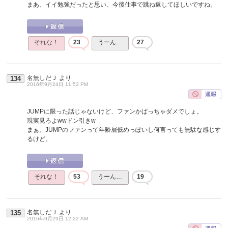
まあ、イイ勉強だったと思い、今後仕事で跳ね返してほしいですね。
それな！
23
うーん…
27
名無しだＪ
より
134
2016年9月24日 11:53 PM
JUMPに限った話じゃないけど、ファンかばっちゃダメでしょ。
現実見ろよwwドン引きw
まぁ、JUMPのファンって年齢層低めっぽいし何言っても無駄な感じす
るけど。
それな！
53
うーん…
19
名無しだＪ
より
135
2016年9月29日 12:22 AM