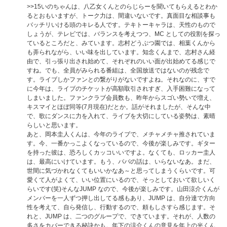
>>15
いのちゃんは、八乙女くんとのらじらーを聞いてもらえるとわか
るとおもいますが、トーク力は、間違いないです。真面目な相談事も
バッチリいける頭のキレる人です。テキトーキャラは、天性のもので
しょうが、テレビでは、バランスを考えつつ、MC としての役割を探っ
ているところだと、みています。志村どうぶつ園では、相葉くんから
も弄られながら、いい味を出しています。知念くんまで、志村さん経
由で、引っ張り出され始めて、それぞれのいい面が出始めてる感じで
すね。でも、全員がみられる番組は、全国放送ではないのが残念で
す。ライブしかファンとの繋がりがないですよね。それなのに、すで
に今年は、ライブのチケットが高額取引されすぎ、入手困難になって
しまいました。ファンクラブ会員数も、昨年からスゴい勢いで増え、
キスマイとほぼ同等(7月現在)だとか。話がそれましたが、そんな中
で、歌にダンスに力を入れて、ライブを大切にしている姿勢は、素晴
らしいと思います。
あと、岡本圭人くんは、今年のライブで、メチャメチャ推されていま
す。今、一番かっこよくなっているので、今後が楽しみです。ギター
を持った彼は、恐ろしくカッコいいですよ。なくても、ロッカー圭人
は、最高にいけています。もう、パパの話は、いらないなあ。まだ、
世間に気づかれなくてもいいかなあ～と思ってしまうくらいです。可
愛くて人がよくて、いい位置にいるので、そっとしておいて欲しいく
らいです(笑)そんなJUMP なので、今後が楽しみです。山田涼介くんが
メンバーを一人ずつ押し出してる感もあり、JUMP は、自分達で方向
性を考えて、自ら発信し、行動するので、頼もしさすら感じます。そ
れと、JUMP は、二つのグループで、できています。それが、人数の
多さをカバーできる秘訣かも。年下の涼介くんの意見を年上の光くん