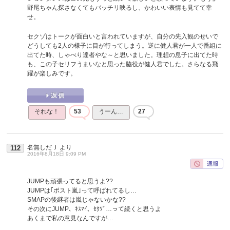
野尾ちゃん探さなくてもバッチリ映るし、かわいい表情も見てて幸
せ。
セクゾはトークが面白いと言われていますが、自分の先入観のせいで
どうしても2人の様子に目が行ってしまう。逆に健人君が一人で番組に
出てた時、しゃべり達者やな～と思いました。理想の息子に出てた時
も、この子セリフうまいなと思った脇役が健人君でした。さらなる飛
躍が楽しみです。
それな！
53
うーん…
27
名無しだＪ
より
112
2016年8月18日 9:09 PM
JUMPも頑張ってると思うよ??
JUMPは｢ポスト嵐｣って呼ばれてるし…
SMAPの後継者は嵐じゃないかな??
その次にJUMP、ｷｽﾏｲ、ｾｸｿﾞ…って続くと思うよ
あくまで私の意見なんですが…