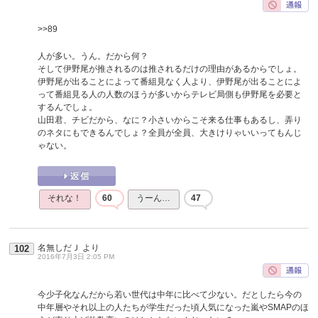
>>89
人が多い。うん。だから何？
そして伊野尾が推されるのは推されるだけの理由があるからでしょ。
伊野尾が出ることによって番組見なく人より、伊野尾が出ることによ
って番組見る人の人数のほうが多いからテレビ局側も伊野尾を必要と
するんでしょ。
山田君、チビだから、なに？小さいからこそ来る仕事もあるし、弄り
のネタにもできるんでしょ？全員が全員、大きけりゃいいってもんじ
ゃない。
それな！
60
うーん…
47
名無しだＪ
より
102
2016年7月3日 2:05 PM
今少子化なんだから若い世代は中年に比べて少ない。だとしたら今の
中年層やそれ以上の人たちが学生だった頃人気になった嵐やSMAPのほ