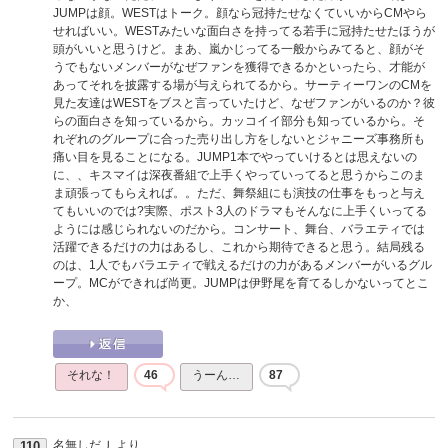
JUMPは顔。WESTはトーク。顔なら冠持たせなくていいからCMやら
せればいい。WESTみたいな面白さを持ってる若手に冠持たせたほうが
頭がいいと思うけど。まあ、嵐かじってる一般からみてると、顔がそ
うでもないメンバーがなぜファンを獲得できるかといったら、才能が
あってそれを披露する場が与えられてるから。サーティーワンのCMを
見た友達はWESTをブスと言っていたけど、なぜファンがいるのか？彼
らの面白さを知っているから。カッコイイ部分も知っているから。そ
れぞれのグループに合った売り出し方をしないとジャニーズ事務所も
痛い目を見ることになる。JUMP1本でやっていけるとは思えないの
に、、キスマイは深夜番組で上手くやっていってると思うからこのま
ま頑張ってもらえれば。。ただ、舞祭組にも演技の仕事をもっと与え
てもいいのでは?実際、ポスト3人のドラマもそんなに上手くいってる
ようには感じられないのだから。コンサート、舞台、バラエティでは
活躍できるだけの力はあるし、これから期待できると思う。結局残る
のは、1人でもバラエティで戦えるだけの力があるメンバーがいるグル
ープ。MCができれば尚更。JUMPは伊野尾を育てるしかないってとこ
か、
それな！
46
うーん…
87
名無しだＪ
より
110