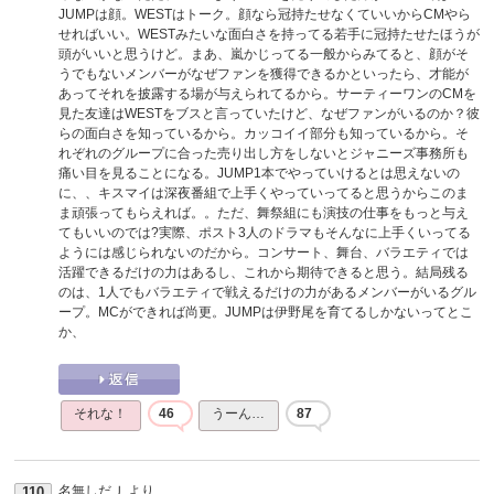
JUMPは顔。WESTはトーク。顔なら冠持たせなくていいからCMやら
せればいい。WESTみたいな面白さを持ってる若手に冠持たせたほうが
頭がいいと思うけど。まあ、嵐かじってる一般からみてると、顔がそ
うでもないメンバーがなぜファンを獲得できるかといったら、才能が
あってそれを披露する場が与えられてるから。サーティーワンのCMを
見た友達はWESTをブスと言っていたけど、なぜファンがいるのか？彼
らの面白さを知っているから。カッコイイ部分も知っているから。そ
れぞれのグループに合った売り出し方をしないとジャニーズ事務所も
痛い目を見ることになる。JUMP1本でやっていけるとは思えないの
に、、キスマイは深夜番組で上手くやっていってると思うからこのま
ま頑張ってもらえれば。。ただ、舞祭組にも演技の仕事をもっと与え
てもいいのでは?実際、ポスト3人のドラマもそんなに上手くいってる
ようには感じられないのだから。コンサート、舞台、バラエティでは
活躍できるだけの力はあるし、これから期待できると思う。結局残る
のは、1人でもバラエティで戦えるだけの力があるメンバーがいるグル
ープ。MCができれば尚更。JUMPは伊野尾を育てるしかないってとこ
か、
それな！
46
うーん…
87
名無しだＪ
より
110