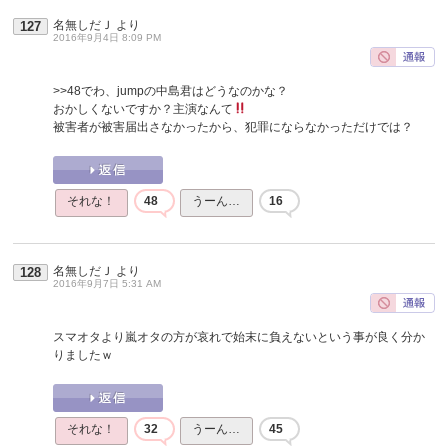
名無しだＪ
より
127
2016年9月4日 8:09 PM
>>48
でわ、jumpの中島君はどうなのかな？
おかしくないですか？主演なんて
被害者が被害届出さなかったから、犯罪にならなかっただけでは？
それな！
48
うーん…
16
名無しだＪ
より
128
2016年9月7日 5:31 AM
スマオタより嵐オタの方が哀れで始末に負えないという事が良く分か
りましたｗ
それな！
32
うーん…
45