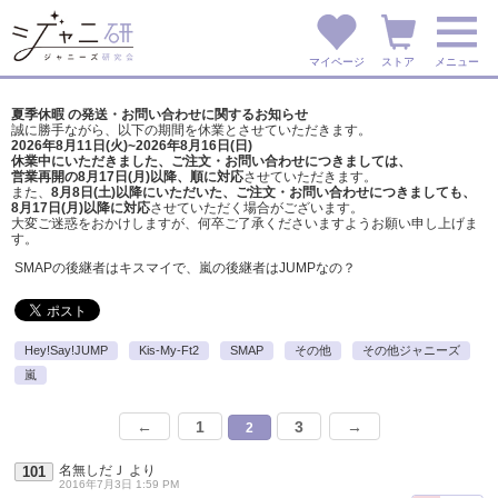
マイページ
ストア
メニュー
夏季休暇 の発送・お問い合わせに関するお知らせ
誠に勝手ながら、以下の期間を休業とさせていただきます。
2026年8月11日(火)~2026年8月16日(日)
休業中にいただきました、ご注文・お問い合わせにつきましては、
営業再開の8月17日(月)以降、順に対応
させていただきます。
また、
8月8日(土)以降にいただいた、ご注文・
お問い合わせにつきましても、
8月17日(月)以降に対応
させていただく場合がございます。
大変ご迷惑をおかけしますが、
何卒ご了承くださいますようお願い申し上げま
す。
SMAPの後継者はキスマイで、嵐の後継者はJUMPなの？
Hey!Say!JUMP
Kis-My-Ft2
SMAP
その他
その他ジャニーズ
嵐
←
1
3
→
2
名無しだＪ
より
101
2016年7月3日 1:59 PM