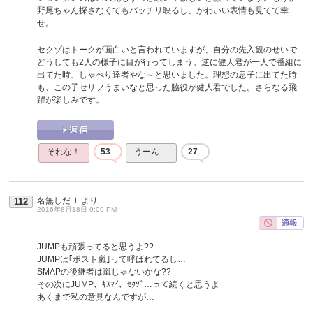
野尾ちゃん探さなくてもバッチリ映るし、かわいい表情も見てて幸
せ。
セクゾはトークが面白いと言われていますが、自分の先入観のせいで
どうしても2人の様子に目が行ってしまう。逆に健人君が一人で番組に
出てた時、しゃべり達者やな～と思いました。理想の息子に出てた時
も、この子セリフうまいなと思った脇役が健人君でした。さらなる飛
躍が楽しみです。
それな！
53
うーん…
27
名無しだＪ
より
112
2016年8月18日 9:09 PM
JUMPも頑張ってると思うよ??
JUMPは｢ポスト嵐｣って呼ばれてるし…
SMAPの後継者は嵐じゃないかな??
その次にJUMP、ｷｽﾏｲ、ｾｸｿﾞ…って続くと思うよ
あくまで私の意見なんですが…