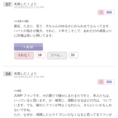
名無しだＪ
より
117
2016年8月23日 5:19 PM
>>34
>>86
最近、たまに、見て、大ちゃんのゆるさにわらわせてもらってます。
ハートの強さが魅力。それに、１年そこそこで、あれだけの成長ぶり
に評価は高いと聞いてます。
それな！
19
うーん…
33
名無しだＪ
より
118
2016年8月23日 5:34 PM
>>66
JUMP ファンです。その通りで確かにまだまだですと、本人たちは、
いっていると思います。が、確実に、感動させるほどの力は、ついて
います。でも、確かにファンが仲よくなれたら、さらにいいかもしれ
ないですね。
ただ、なぜか、就職したらライブにいけなくなると思ってるファンが