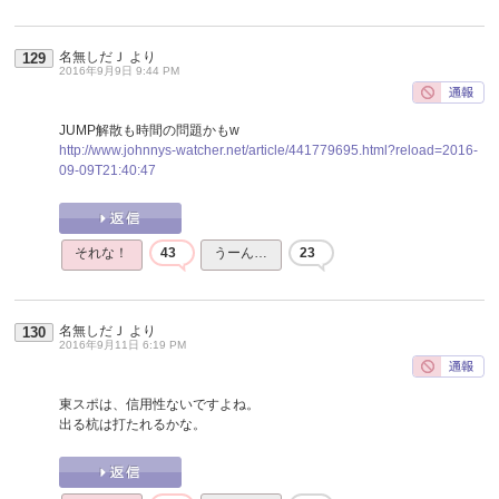
名無しだＪ
より
129
2016年9月9日 9:44 PM
JUMP解散も時間の問題かもw
http://www.johnnys-watcher.net/article/441779695.html?reload=2016-
09-09T21:40:47
それな！
43
うーん…
23
名無しだＪ
より
130
2016年9月11日 6:19 PM
東スポは、信用性ないですよね。
出る杭は打たれるかな。