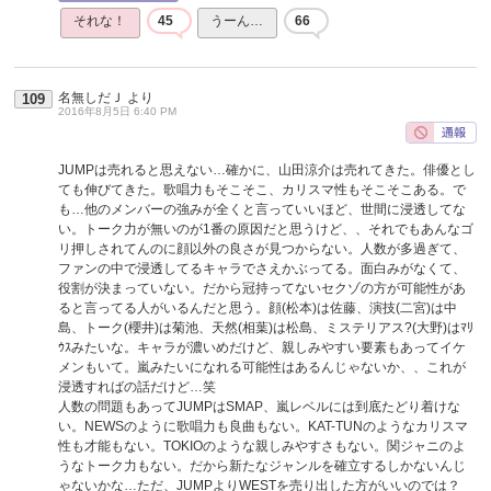
それな！
45
うーん…
66
名無しだＪ
より
109
2016年8月5日 6:40 PM
JUMPは売れると思えない…確かに、山田涼介は売れてきた。俳優とし
ても伸びてきた。歌唱力もそこそこ、カリスマ性もそこそこある。で
も…他のメンバーの強みが全くと言っていいほど、世間に浸透してな
い。トーク力が無いのが1番の原因だと思うけど、、それでもあんなゴ
リ押しされてんのに顔以外の良さが見つからない。人数が多過ぎて、
ファンの中で浸透してるキャラでさえかぶってる。面白みがなくて、
役割が決まっていない。だから冠持ってないセクゾの方が可能性があ
ると言ってる人がいるんだと思う。顔(松本)は佐藤、演技(二宮)は中
島、トーク(櫻井)は菊池、天然(相葉)は松島、ミステリアス?(大野)はﾏﾘ
ｳｽみたいな。キャラが濃いめだけど、親しみやすい要素もあってイケ
メンもいて。嵐みたいになれる可能性はあるんじゃないか、、これが
浸透すればの話だけど…笑
人数の問題もあってJUMPはSMAP、嵐レベルには到底たどり着けな
い。NEWSのように歌唱力も良曲もない。KAT-TUNのようなカリスマ
性も才能もない。TOKIOのような親しみやすさもない。関ジャニのよ
うなトーク力もない。だから新たなジャンルを確立するしかないんじ
ゃないかな…ただ、JUMPよりWESTを売り出した方がいいのでは？