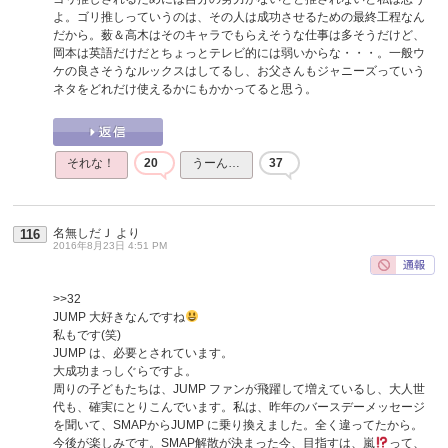
よ。ゴリ推しっていうのは、その人は成功させるための最終工程なん
だから。薮＆高木はそのキャラでもらえそうな仕事は多そうだけど、
岡本は英語だけだとちょっとテレビ的には弱いからな・・・。一般ウ
ケの良さそうなルックスはしてるし、お父さんもジャニーズっていう
ネタをどれだけ使えるかにもかかってると思う。
それな！
20
うーん…
37
名無しだＪ
より
116
2016年8月23日 4:51 PM
>>32
JUMP 大好きなんですね
私もです(笑)
JUMP は、必要とされています。
大成功まっしぐらですよ。
周りの子どもたちは、JUMP ファンが飛躍して増えているし、大人世
代も、確実にとりこんでいます。私は、昨年のバースデーメッセージ
を聞いて、SMAPからJUMP に乗り換えました。全く違ってたから。
今後が楽しみです。SMAP解散が決まった今、目指すは、嵐
って、