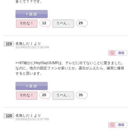
多くて？？です。
それな！
12
うーん…
29
名無しだＪ
より
119
2016年8月23日 5:38 PM
>>87
確かにHey!Say!JUMPは、テレビに出てないことに驚きました。
なのに、地方の固定ファンが多いとか。露出がふえたら、確実に爆発
すると思います。
それな！
20
うーん…
35
名無しだＪ
より
120
2016年8月23日 8:37 PM