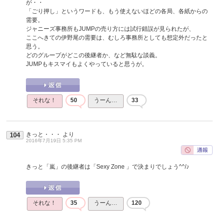
が・・
「ごり押し」というワードも、もう使えないほどの各局、各紙からの
需要。
ジャニーズ事務所もJUMPの売り方には試行錯誤が見られたが、
ここへきての伊野尾の需要は、むしろ事務所としても想定外だったと
思う。
どのグループがどこの後継者か、など無駄な談義。
JUMPもキスマイもよくやっていると思うが。
それな！
50
うーん…
33
きっと・・・
より
104
2016年7月19日 5:35 PM
きっと「嵐」の後継者は「Sexy Zone 」で決まりでしょう^^/♪
それな！
35
うーん…
120