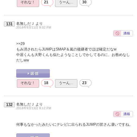
それな！
21
うーん…
30
名無しだＪ
より
131
2016年9月11日 9:32 PM
>>29
もみ消されたらJUMPはSMAP＆嵐の後継者でほぼ確定だなw
中居くんも大野くんも似たようなことしでかしてるのに、お咎めなし
だしww
それな！
18
うーん…
23
名無しだＪ
より
132
2016年9月13日 9:12 PM
何事もなかったみたいにテレビに出られるJUMPの皆さん凄いですね。