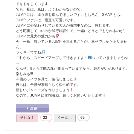
ドキドキしています。
でも、私は、嵐は、よくわからないので、
JUMP には、違う道を進んでほしいです。もちろん、SMAP とも。
JUMP ファンは、素直で可愛いです。
JUMP に心変わりしている大人が激増中なのは、感じます。
どう応援していいのか試行錯誤中で、一緒にどうとでもなれるのが、
JUMP の最大の魅力かも
今、一番、輝いているJUMP を追えることが、幸せでしかたありませ
ん。
ラッキーですね
これから、スピードアップして行きますよ～
ついていきましょうね
～
なんせ、9人も才能の塊が集まっていますから、磨きがいがあります。
楽しみも!!!
今回のライブを見て、確信しました
彼らは、全員が素晴らしく個性的です。
新しいジャニーズを作りましょう
なので、JUMP に叱咤激励、厳しくお願いいたします
それな！
22
うーん…
65