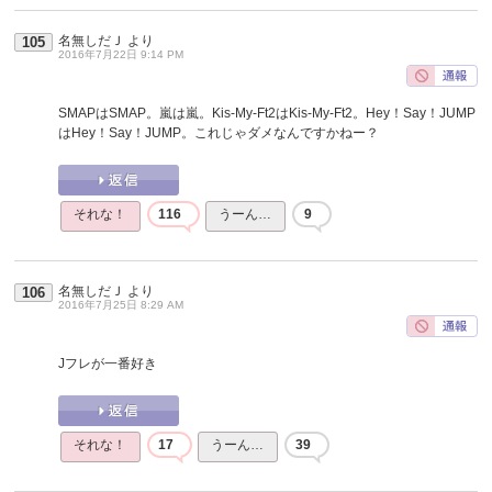
名無しだＪ
より
105
2016年7月22日 9:14 PM
SMAPはSMAP。嵐は嵐。Kis-My-Ft2はKis-My-Ft2。Hey！Say！JUMP
はHey！Say！JUMP。これじゃダメなんですかねー？
それな！
116
うーん…
9
名無しだＪ
より
106
2016年7月25日 8:29 AM
Jフレが一番好き
それな！
17
うーん…
39