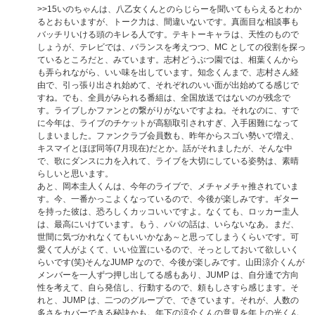
>>15
いのちゃんは、八乙女くんとのらじらーを聞いてもらえるとわか
るとおもいますが、トーク力は、間違いないです。真面目な相談事も
バッチリいける頭のキレる人です。テキトーキャラは、天性のもので
しょうが、テレビでは、バランスを考えつつ、MC としての役割を探っ
ているところだと、みています。志村どうぶつ園では、相葉くんから
も弄られながら、いい味を出しています。知念くんまで、志村さん経
由で、引っ張り出され始めて、それぞれのいい面が出始めてる感じで
すね。でも、全員がみられる番組は、全国放送ではないのが残念で
す。ライブしかファンとの繋がりがないですよね。それなのに、すで
に今年は、ライブのチケットが高額取引されすぎ、入手困難になって
しまいました。ファンクラブ会員数も、昨年からスゴい勢いで増え、
キスマイとほぼ同等(7月現在)だとか。話がそれましたが、そんな中
で、歌にダンスに力を入れて、ライブを大切にしている姿勢は、素晴
らしいと思います。
あと、岡本圭人くんは、今年のライブで、メチャメチャ推されていま
す。今、一番かっこよくなっているので、今後が楽しみです。ギター
を持った彼は、恐ろしくカッコいいですよ。なくても、ロッカー圭人
は、最高にいけています。もう、パパの話は、いらないなあ。まだ、
世間に気づかれなくてもいいかなあ～と思ってしまうくらいです。可
愛くて人がよくて、いい位置にいるので、そっとしておいて欲しいく
らいです(笑)そんなJUMP なので、今後が楽しみです。山田涼介くんが
メンバーを一人ずつ押し出してる感もあり、JUMP は、自分達で方向
性を考えて、自ら発信し、行動するので、頼もしさすら感じます。そ
れと、JUMP は、二つのグループで、できています。それが、人数の
多さをカバーできる秘訣かも。年下の涼介くんの意見を年上の光くん