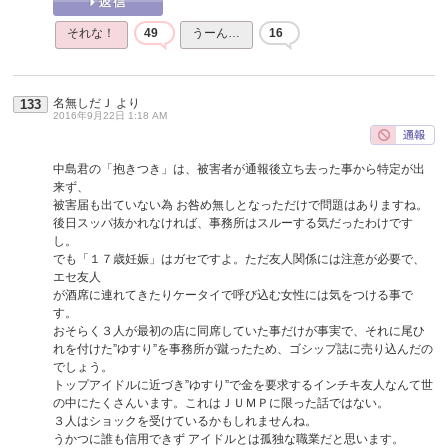
それな！
49
うーん…
16
名無しだＪ
より
133
2016年9月22日 1:18 AM
中島君の「抱きつき」は、被害者が通報後立ち去った事から特定が出
来ず、
被害届も出ていない為 お咎め無しとなっただけで問題はありますね。
後日スッパ抜かれなければ、事務所はスルーする気だったわけです
し。
でも「１７歳妊娠」はガセですよ。ただ友人関係には注意が必要で、
エセ友人
が酒席に連れてきたりケータイで呼び込む女性には気をつける事で
す。
おそらく３人が最初の店に同席していた事だけが事実で、それに尾ひ
れを付けた”ゆすり”を事務所が蹴ったため、ゴシップ誌に売り込んだの
でしょう。
トップアイドルに近づき”ゆすり”で金を要求するインチキ友人なんて世
の中にたくさんいます。これはＪＵＭＰに限った話ではない。
３人はショックを受けているかもしれませんね。
うかつに誰も信用できず アイドルとは孤独な職業だと思います。