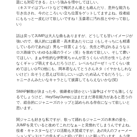
題にも対応できる」という強みを増やしてほしい。
（キスマイはプレバトなどで梅沢さん達とも絡んだり、意外な能力も
引き出され、今のところいい立ち位置をゲットしてますよね。役者組
にももっと一皮むけて欲しいですね！玉森君に汚れ役とややって欲し
い）
話は戻ってJUMPは大人な曲もありますが、どうしても甘いイメージが
強いので、個人的には藪君・高木君あたりには（もしそっちにも精通
しているのであれば）男も一目置くような、先生と呼ばれるようなエ
ロス路線でいわゆるお蔵のライン（笑）を攻めて欲しい。そして磨い
てほしい。まぁ中性的な伊野尾ちゃんが言うくらいの方が生々しさが
なくギャップ萌えするんだろうけど。レベルちげーぜ！ってくらい攻
めてほしい(≧∇≦)他にも、岡本君なんてとうさんネタ（イヤかもしれな
いけど）出そうと思えば引出しにいっぱいため込んでるだろうし、ジ
ャニーさんみたいなキャラとして披露してもらえないかな(笑)
SMAP解散が決まった今、後継者が誰かという論争はイヤでも激しくな
るでしょうけど、Hey!Say!Jumpにはまだまだ潜在能力があると思うの
で、総合的にジャニーズのトップと認められる存在になって欲しいと
思います。
関ジャニも好きな私ですが、歌って踊れるジャニーズの本来の姿を、
JUMPを見ていると改めてこれだなぁ～と見惚れてしまうんですよね。
役者・キャスターなどソロ活動も大賛成ですが、あの9人のフォーメー
ションダンスはこの先もずっと続いて欲しいと願っています。もう伊