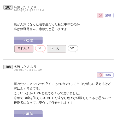
名無しだＪ
より
107
2016年8月2日 12:42 PM
嵐が人気になった頃学生だった私は中年なのか…
私は伊野尾さん、素敵だと思いますよ
それな！
56
うーん…
52
名無しだＪ
より
108
2016年8月3日 1:18 AM
嵐みたいにメンバー仲良くてあのﾜﾁｬﾜﾁｬして自由な感じに見えるけど
実はよく考えてる。
こういう所がJUMPと似てる！って思いました。
今年で10歳を迎えるJUMPくん達なら色々な経験もしてると思うので
後継者になっても安心して任せられます！