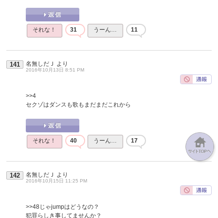
それな！
31
うーん…
11
名無しだＪ
より
141
2016年10月13日 8:51 PM
>>4
セクゾはダンスも歌もまだまだこれから
それな！
40
うーん…
17
名無しだＪ
より
142
2016年10月15日 11:25 PM
>>48
じゃjumpはどうなの？
犯罪らしき事してませんか？