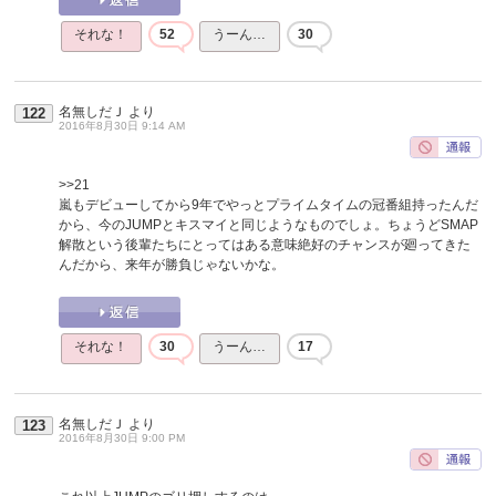
それな！
52
うーん…
30
名無しだＪ
より
122
2016年8月30日 9:14 AM
>>21
嵐もデビューしてから9年でやっとプライムタイムの冠番組持ったんだ
から、今のJUMPとキスマイと同じようなものでしょ。ちょうどSMAP
解散という後輩たちにとってはある意味絶好のチャンスが廻ってきた
んだから、来年が勝負じゃないかな。
それな！
30
うーん…
17
名無しだＪ
より
123
2016年8月30日 9:00 PM