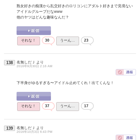
熟女好きの痴漢から乱交好きのロリコンにアダルト好きまで見境ない
アイドルグループだなwww
他のヤツはどんな趣味なんだ？
それな！
30
うーん…
23
名無しだＪ
より
138
2016年9月30日 2:16 AM
下半身がゆるすぎる〜アイドル止めてくれ！出てくんな！
それな！
37
うーん…
17
名無しだＪ
より
139
2016年10月3日 6:43 PM