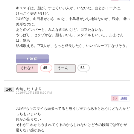
キスマイは、顔が、すごくいい人が、いないな。曲とかトークは、
けっこう好きだけど。
JUMPは、山田君が小さいのと、中島君が少し地味なのが、残念。凄い
美形なのに。
あとのメンバーも、みんな面白いけど、目立たないな。
やっぱり、セクゾかな。顔もいいし、スタイルもいいし、ふまけん
は、歌も
結構歌える。下3人が、もっと成長したら、いいグループになりそう。
それな！
45
うーん…
53
名無しだＪ
より
140
2016年10月13日 8:50 PM
JUMPもキスマイも頑張ってると思うし実力もあると思うけどなんかど
っちもいまいち
何かが足りない
それがこれからうまれてくるのかもしれないけど今の段階では何かが
足りない感がある