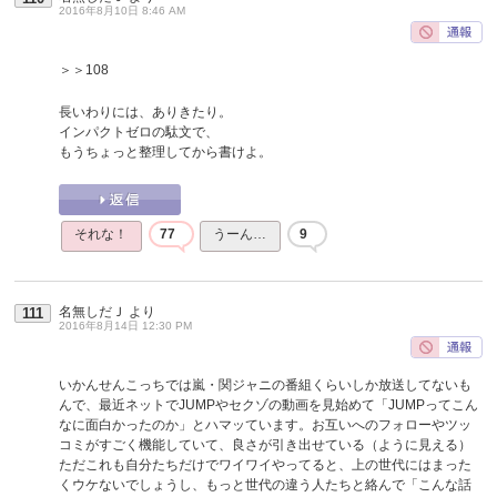
2016年8月10日 8:46 AM
＞＞108
長いわりには、ありきたり。
インパクトゼロの駄文で、
もうちょっと整理してから書けよ。
それな！
77
うーん…
9
名無しだＪ
より
111
2016年8月14日 12:30 PM
いかんせんこっちでは嵐・関ジャニの番組くらいしか放送してないも
んで、最近ネットでJUMPやセクゾの動画を見始めて「JUMPってこん
なに面白かったのか」とハマッています。お互いへのフォローやツッ
コミがすごく機能していて、良さが引き出せている（ように見える）
ただこれも自分たちだけでワイワイやってると、上の世代にはまった
くウケないでしょうし、もっと世代の違う人たちと絡んで「こんな話