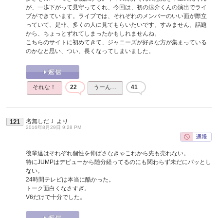
が、一歩下がって見守ってくれ、今回は、初の涼介くんの演出でライ
ブができています。ライブでは、それぞれのメンバーのいい面が際立
っていて、是非、多くの人に見てもらいたいです。すみません。話題
から、ちょっとずれてしまったかもしれませんね。
こちらのサイトに初めてきて、ジャニーズが好きな方が集まっている
のかなと思い、つい、長くなってしまいました。
それな！
22
うーん…
41
名無しだＪ
より
121
2016年8月29日 9:28 PM
後輩達はそれぞれ個性を伸ばさなきゃこれから先も売れない。
特にJUMPはデビューから随分経ってるのにも関わらず未だにパッとし
ない。
24時間テレビは本当に酷かった。
トーク面白くなさすぎ。
V6だけで十分でした。