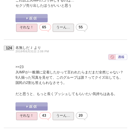
これ以上JUMPのゴリ押しするのは…
セクゾ売り出したほうがいいと思う
それな！
65
うーん…
55
名無しだＪ
より
124
2016年8月31日 2:08 PM
>>23
JUMPが一般層に定着したかって言われたらまだまだ全然じゃない？
9人揃った写真を見せて、このグループは誰？ってクイズ出しても、
国民の2割も答えられなさそう。
だと思うと、もっと長くプッシュしてもらいたい気持ちはある。
それな！
43
うーん…
20