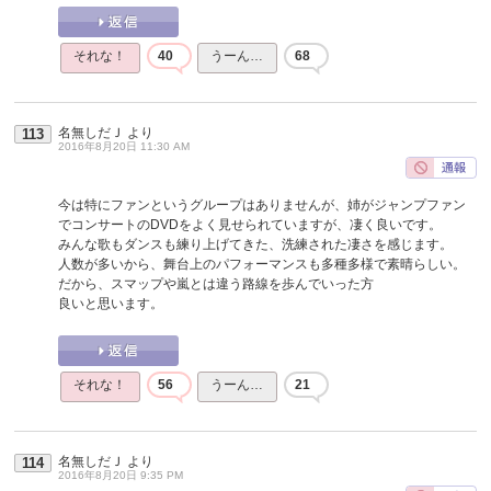
それな！
40
うーん…
68
名無しだＪ
より
113
2016年8月20日 11:30 AM
今は特にファンというグループはありませんが、姉がジャンプファン
でコンサートのDVDをよく見せられていますが、凄く良いです。
みんな歌もダンスも練り上げてきた、洗練された凄さを感じます。
人数が多いから、舞台上のパフォーマンスも多種多様で素晴らしい。
だから、スマップや嵐とは違う路線を歩んでいった方
良いと思います。
それな！
56
うーん…
21
名無しだＪ
より
114
2016年8月20日 9:35 PM