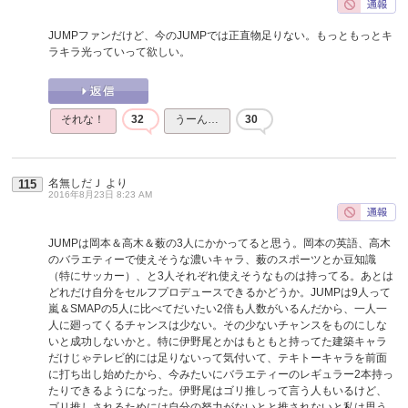
JUMPファンだけど、今のJUMPでは正直物足りない。もっともっとキ
ラキラ光っていって欲しい。
それな！
32
うーん…
30
名無しだＪ
より
115
2016年8月23日 8:23 AM
JUMPは岡本＆高木＆薮の3人にかかってると思う。岡本の英語、高木
のバラエティーで使えそうな濃いキャラ、薮のスポーツとか豆知識
（特にサッカー）、と3人それぞれ使えそうなものは持ってる。あとは
どれだけ自分をセルフプロデュースできるかどうか。JUMPは9人って
嵐＆SMAPの5人に比べてだいたい2倍も人数がいるんだから、一人一
人に廻ってくるチャンスは少ない。その少ないチャンスをものにしな
いと成功しないかと。特に伊野尾とかはもともと持ってた建築キャラ
だけじゃテレビ的には足りないって気付いて、テキトーキャラを前面
に打ち出し始めたから、今みたいにバラエティーのレギュラー2本持っ
たりできるようになった。伊野尾はゴリ推しって言う人もいるけど、
ゴリ推しされるためには自分の努力がないとと推されないと私は思う