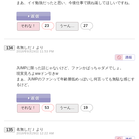
まあ、イイ勉強だったと思い、今後仕事で跳ね返してほしいですね。
それな！
23
うーん…
27
名無しだＪ
より
134
2016年9月24日 11:53 PM
JUMPに限った話じゃないけど、ファンかばっちゃダメでしょ。
現実見ろよwwドン引きw
まぁ、JUMPのファンって年齢層低めっぽいし何言っても無駄な感じす
るけど。
それな！
53
うーん…
19
名無しだＪ
より
135
2016年9月29日 12:22 AM