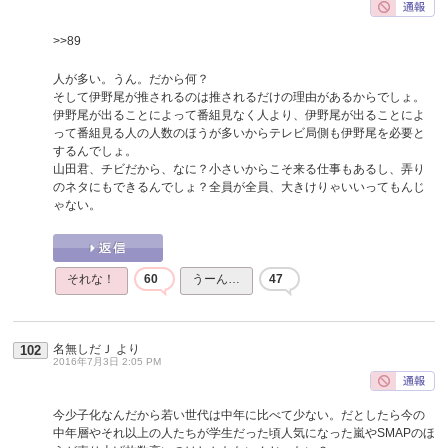
>>89
人が多い。うん。だから何？
そして伊野尾が推されるのは推されるだけの理由があるからでしょ。
伊野尾が出ることによって番組見なく人より、伊野尾が出ることによ
って番組見る人の人数のほうが多いからテレビ局側も伊野尾を必要と
するんでしょ。
山田君、チビだから、なに？小さいからこそ来る仕事もあるし、弄り
のネタにもできるんでしょ？全員が全員、大きけりゃいいってもんじ
ゃない。
それな！
60
うーん…
47
名無しだＪ
より
102
2016年7月3日 2:05 PM
今少子化なんだから若い世代は中年に比べて少ない。だとしたら今の
中年層やそれ以上の人たちが学生だった頃人気になった嵐やSMAPのほ