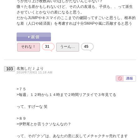
うが売り上げ枚数高いのはしかたないんじゃない？
微々たる差かもしれないけど、その人の友達も、子供も、、って派生
させていくとかなりの差になると思う。
だからJUMPやキスマイのここまでの健闘ってすごいと思うし、根本的
な差（人口や経済面）を考慮すれば十分SMAPや嵐に匹敵すると思う
それな！
31
うーん…
45
名無しだＪ
より
103
2016年7月9日 11:18 AM
>７５
>毎週」１２時から１４時まで２時間リアタイで３年見てる
って、すげーな 笑
>８９
>伊野尾とか言うクソなんなの？
って、その”クソ”は、あなたの意に反してメチャクチャ売れてます