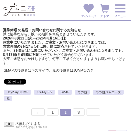
マイページ
ストア
メニュー
夏季休暇 の発送・お問い合わせに関するお知らせ
誠に勝手ながら、以下の期間を休業とさせていただきます。
2026年8月11日(火)~2026年8月16日(日)
休業中にいただきました、ご注文・お問い合わせにつきましては、
営業再開の8月17日(月)以降、順に対応
させていただきます。
また、
8月8日(土)以降にいただいた、ご注文・
お問い合わせにつきましても、
8月17日(月)以降に対応
させていただく場合がございます。
大変ご迷惑をおかけしますが、
何卒ご了承くださいますようお願い申し上げま
す。
SMAPの後継者はキスマイで、嵐の後継者はJUMPなの？
Hey!Say!JUMP
Kis-My-Ft2
SMAP
その他
その他ジャニーズ
嵐
←
1
3
→
2
名無しだＪ
より
101
2016年7月3日 1:59 PM