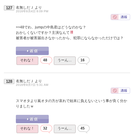
名無しだＪ
より
127
2016年9月4日 8:09 PM
>>48
でわ、jumpの中島君はどうなのかな？
おかしくないですか？主演なんて
被害者が被害届出さなかったから、犯罪にならなかっただけでは？
それな！
48
うーん…
16
名無しだＪ
より
128
2016年9月7日 5:31 AM
スマオタより嵐オタの方が哀れで始末に負えないという事が良く分か
りましたｗ
それな！
32
うーん…
45