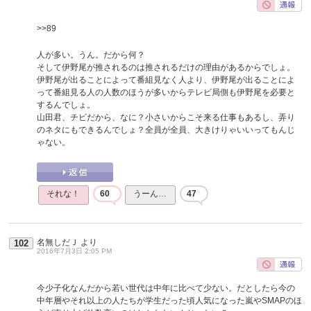
>>89
人が多い。うん。だから何？
そして伊野尾が推されるのは推されるだけの理由があるからでしょ。
伊野尾が出ることによって番組見なく人より、伊野尾が出ることによ
って番組見る人の人数のほうが多いからテレビ局側も伊野尾を必要と
するんでしょ。
山田君、チビだから、なに？小さいからこそ来る仕事もあるし、弄り
のネタにもできるんでしょ？全員が全員、大きけりゃいいってもんじ
ゃない。
それな！
60
うーん…
47
名無しだＪ
より
102
2016年7月3日 2:05 PM
今少子化なんだから若い世代は中年に比べて少ない。だとしたら今の
中年層やそれ以上の人たちが学生だった頃人気になった嵐やSMAPのほ