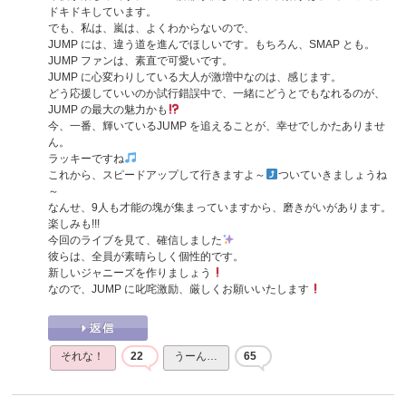
ドキドキしています。
でも、私は、嵐は、よくわからないので、
JUMP には、違う道を進んでほしいです。もちろん、SMAP とも。
JUMP ファンは、素直で可愛いです。
JUMP に心変わりしている大人が激増中なのは、感じます。
どう応援していいのか試行錯誤中で、一緒にどうとでもなれるのが、
JUMP の最大の魅力かも
今、一番、輝いているJUMP を追えることが、幸せでしかたありませ
ん。
ラッキーですね
これから、スピードアップして行きますよ～
ついていきましょうね
～
なんせ、9人も才能の塊が集まっていますから、磨きがいがあります。
楽しみも!!!
今回のライブを見て、確信しました
彼らは、全員が素晴らしく個性的です。
新しいジャニーズを作りましょう
なので、JUMP に叱咤激励、厳しくお願いいたします
それな！
22
うーん…
65