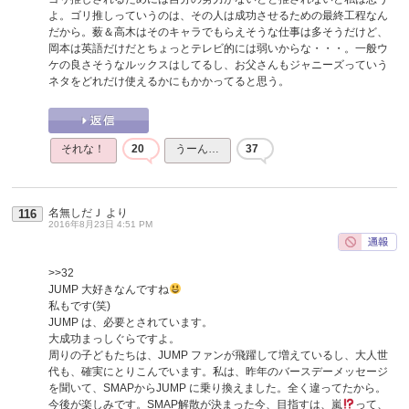
よ。ゴリ推しっていうのは、その人は成功させるための最終工程なん
だから。薮＆高木はそのキャラでもらえそうな仕事は多そうだけど、
岡本は英語だけだとちょっとテレビ的には弱いからな・・・。一般ウ
ケの良さそうなルックスはしてるし、お父さんもジャニーズっていう
ネタをどれだけ使えるかにもかかってると思う。
それな！
20
うーん…
37
名無しだＪ
より
116
2016年8月23日 4:51 PM
>>32
JUMP 大好きなんですね
私もです(笑)
JUMP は、必要とされています。
大成功まっしぐらですよ。
周りの子どもたちは、JUMP ファンが飛躍して増えているし、大人世
代も、確実にとりこんでいます。私は、昨年のバースデーメッセージ
を聞いて、SMAPからJUMP に乗り換えました。全く違ってたから。
今後が楽しみです。SMAP解散が決まった今、目指すは、嵐
って、