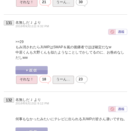
それな！
21
うーん…
30
名無しだＪ
より
131
2016年9月11日 9:32 PM
>>29
もみ消されたらJUMPはSMAP＆嵐の後継者でほぼ確定だなw
中居くんも大野くんも似たようなことしでかしてるのに、お咎めなし
だしww
それな！
18
うーん…
23
名無しだＪ
より
132
2016年9月13日 9:12 PM
何事もなかったみたいにテレビに出られるJUMPの皆さん凄いですね。