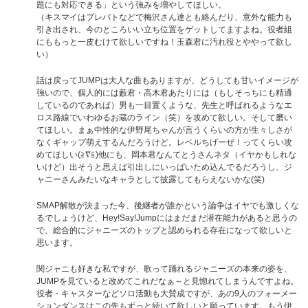
題にも対応できる」という強みを増やしてほしい。
（キスマイはプレバトなどで梅沢さん達とも絡んだり、意外な能力も
引き出され、今のところいい立ち位置をゲットしてますよね。役者組
にももっと一皮むけて欲しいですね！玉森君に汚れ役とややって欲し
い）
話は戻ってJUMPは大人な曲もありますが、どうしても甘いイメージが
強いので、個人的には藪君・高木君あたりには（もしそっちにも精通
しているのであれば）男も一目置くような、先生と呼ばれるようなエ
ロス路線でいわゆるお蔵のライン（笑）を攻めて欲しい。そして磨い
てほしい。まぁ中性的な伊野尾ちゃんが言うくらいの方が生々しさが
なくギャップ萌えするんだろうけど。レベルちげーぜ！ってくらい攻
めてほしい(≧∇≦)他にも、岡本君なんてとうさんネタ（イヤかもしれな
いけど）出そうと思えば引出しにいっぱいため込んでるだろうし、ジ
ャニーさんみたいなキャラとして披露してもらえないかな(笑)
SMAP解散が決まった今、後継者が誰かという論争はイヤでも激しくな
るでしょうけど、Hey!Say!Jumpにはまだまだ潜在能力があると思うの
で、総合的にジャニーズのトップと認められる存在になって欲しいと
思います。
関ジャニも好きな私ですが、歌って踊れるジャニーズの本来の姿を、
JUMPを見ていると改めてこれだなぁ～と見惚れてしまうんですよね。
役者・キャスターなどソロ活動も大賛成ですが、あの9人のフォーメー
ションダンスはこの先もずっと続いて欲しいと願っています。もう伊