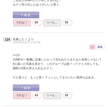
これ以上JUMPのゴリ押しするのは…
セクゾ売り出したほうがいいと思う
それな！
65
うーん…
55
名無しだＪ
より
124
2016年8月31日 2:08 PM
>>23
JUMPが一般層に定着したかって言われたらまだまだ全然じゃない？
9人揃った写真を見せて、このグループは誰？ってクイズ出しても、
国民の2割も答えられなさそう。
だと思うと、もっと長くプッシュしてもらいたい気持ちはある。
それな！
43
うーん…
20