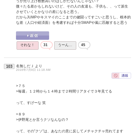
うが売り上げ枚数高いのはしかたないんじゃない？
微々たる差かもしれないけど、その人の友達も、子供も、、って派生
させていくとかなりの差になると思う。
だからJUMPやキスマイのここまでの健闘ってすごいと思うし、根本的
な差（人口や経済面）を考慮すれば十分SMAPや嵐に匹敵すると思う
それな！
31
うーん…
45
名無しだＪ
より
103
2016年7月9日 11:18 AM
>７５
>毎週」１２時から１４時まで２時間リアタイで３年見てる
って、すげーな 笑
>８９
>伊野尾とか言うクソなんなの？
って、その”クソ”は、あなたの意に反してメチャクチャ売れてます