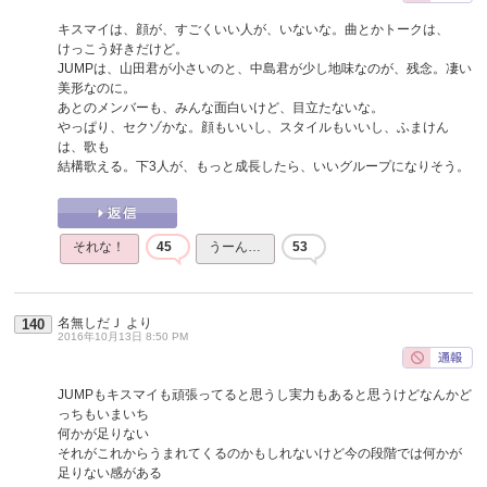
キスマイは、顔が、すごくいい人が、いないな。曲とかトークは、
けっこう好きだけど。
JUMPは、山田君が小さいのと、中島君が少し地味なのが、残念。凄い
美形なのに。
あとのメンバーも、みんな面白いけど、目立たないな。
やっぱり、セクゾかな。顔もいいし、スタイルもいいし、ふまけん
は、歌も
結構歌える。下3人が、もっと成長したら、いいグループになりそう。
それな！
45
うーん…
53
名無しだＪ
より
140
2016年10月13日 8:50 PM
JUMPもキスマイも頑張ってると思うし実力もあると思うけどなんかど
っちもいまいち
何かが足りない
それがこれからうまれてくるのかもしれないけど今の段階では何かが
足りない感がある