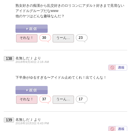
熟女好きの痴漢から乱交好きのロリコンにアダルト好きまで見境ない
アイドルグループだなwww
他のヤツはどんな趣味なんだ？
それな！
30
うーん…
23
名無しだＪ
より
138
2016年9月30日 2:16 AM
下半身がゆるすぎる〜アイドル止めてくれ！出てくんな！
それな！
37
うーん…
17
名無しだＪ
より
139
2016年10月3日 6:43 PM