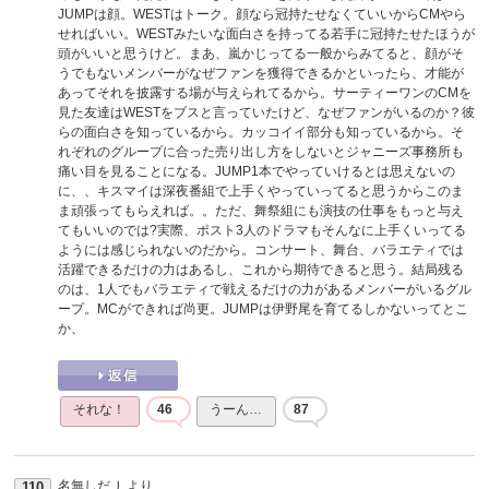
JUMPは顔。WESTはトーク。顔なら冠持たせなくていいからCMやら
せればいい。WESTみたいな面白さを持ってる若手に冠持たせたほうが
頭がいいと思うけど。まあ、嵐かじってる一般からみてると、顔がそ
うでもないメンバーがなぜファンを獲得できるかといったら、才能が
あってそれを披露する場が与えられてるから。サーティーワンのCMを
見た友達はWESTをブスと言っていたけど、なぜファンがいるのか？彼
らの面白さを知っているから。カッコイイ部分も知っているから。そ
れぞれのグループに合った売り出し方をしないとジャニーズ事務所も
痛い目を見ることになる。JUMP1本でやっていけるとは思えないの
に、、キスマイは深夜番組で上手くやっていってると思うからこのま
ま頑張ってもらえれば。。ただ、舞祭組にも演技の仕事をもっと与え
てもいいのでは?実際、ポスト3人のドラマもそんなに上手くいってる
ようには感じられないのだから。コンサート、舞台、バラエティでは
活躍できるだけの力はあるし、これから期待できると思う。結局残る
のは、1人でもバラエティで戦えるだけの力があるメンバーがいるグル
ープ。MCができれば尚更。JUMPは伊野尾を育てるしかないってとこ
か、
それな！
46
うーん…
87
名無しだＪ
より
110