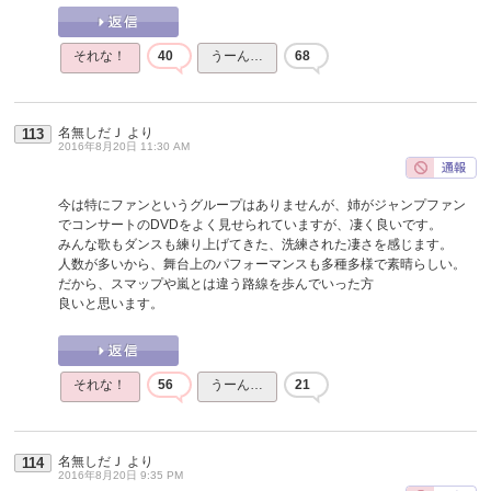
それな！
40
うーん…
68
名無しだＪ
より
113
2016年8月20日 11:30 AM
今は特にファンというグループはありませんが、姉がジャンプファン
でコンサートのDVDをよく見せられていますが、凄く良いです。
みんな歌もダンスも練り上げてきた、洗練された凄さを感じます。
人数が多いから、舞台上のパフォーマンスも多種多様で素晴らしい。
だから、スマップや嵐とは違う路線を歩んでいった方
良いと思います。
それな！
56
うーん…
21
名無しだＪ
より
114
2016年8月20日 9:35 PM