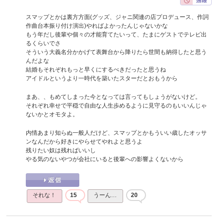
スマップとかは裏方方面(グッズ、ジャニ関連の店プロデュース、作詞
作曲台本振り付け演出)やればよかったんじゃないかな
もう年だし後輩や個々の才能育てたいって、たまにゲストでテレビ出
るくらいでさ
そういう大義名分かかげて表舞台から降りたら世間も納得したと思う
んだよな
結婚もそれぞれもっと早くにするべきだったと思うね
アイドルというより一時代を築いたスターだとおもうから
まあ、、もめてしまった今となっては言ってもしょうがないけど。
それぞれ幸せで平穏で自由な人生歩めるように見守るのもいいんじゃ
ないかとオモタよ。
内情あまり知らぬ一般人だけど、スマップとかもういい歳したオッサ
ンなんだから好きにやらせてやれよと思うよ
残りたい奴は残ればいいし
やる気のないやつが会社にいると後輩への影響よくないから
それな！
15
うーん…
20