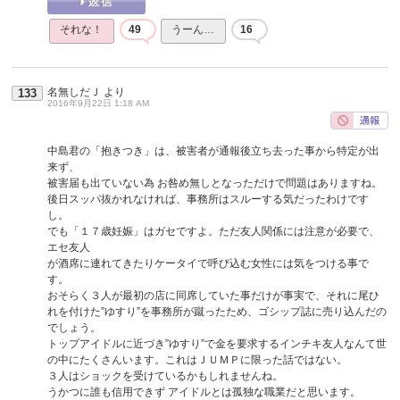
それな！
49
うーん…
16
名無しだＪ
より
133
2016年9月22日 1:18 AM
中島君の「抱きつき」は、被害者が通報後立ち去った事から特定が出
来ず、
被害届も出ていない為 お咎め無しとなっただけで問題はありますね。
後日スッパ抜かれなければ、事務所はスルーする気だったわけです
し。
でも「１７歳妊娠」はガセですよ。ただ友人関係には注意が必要で、
エセ友人
が酒席に連れてきたりケータイで呼び込む女性には気をつける事で
す。
おそらく３人が最初の店に同席していた事だけが事実で、それに尾ひ
れを付けた”ゆすり”を事務所が蹴ったため、ゴシップ誌に売り込んだの
でしょう。
トップアイドルに近づき”ゆすり”で金を要求するインチキ友人なんて世
の中にたくさんいます。これはＪＵＭＰに限った話ではない。
３人はショックを受けているかもしれませんね。
うかつに誰も信用できず アイドルとは孤独な職業だと思います。