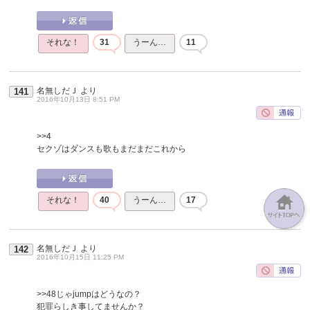
それな！
31
うーん…
11
名無しだＪ
より
141
2016年10月13日 8:51 PM
>>4
セクゾはダンスも歌もまだまだこれから
それな！
40
うーん…
17
名無しだＪ
より
142
2016年10月15日 11:25 PM
>>48
じゃjumpはどうなの？
犯罪らしき事してませんか？