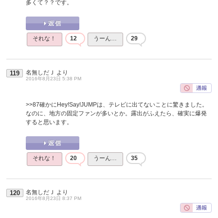
多くて？？です。
それな！
12
うーん…
29
名無しだＪ
より
119
2016年8月23日 5:38 PM
>>87
確かにHey!Say!JUMPは、テレビに出てないことに驚きました。
なのに、地方の固定ファンが多いとか。露出がふえたら、確実に爆発
すると思います。
それな！
20
うーん…
35
名無しだＪ
より
120
2016年8月23日 8:37 PM