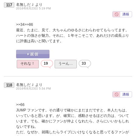
名無しだＪ
より
117
2016年8月23日 5:19 PM
>>34
>>86
最近、たまに、見て、大ちゃんのゆるさにわらわせてもらってます。
ハートの強さが魅力。それに、１年そこそこで、あれだけの成長ぶり
に評価は高いと聞いてます。
それな！
19
うーん…
33
名無しだＪ
より
118
2016年8月23日 5:34 PM
>>66
JUMP ファンです。その通りで確かにまだまだですと、本人たちは、
いっていると思います。が、確実に、感動させるほどの力は、ついて
います。でも、確かにファンが仲よくなれたら、さらにいいかもしれ
ないですね。
ただ、なぜか、就職したらライブにいけなくなると思ってるファンが