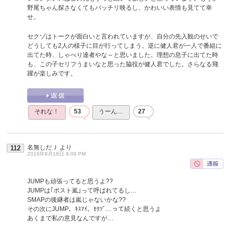
野尾ちゃん探さなくてもバッチリ映るし、かわいい表情も見てて幸
せ。
セクゾはトークが面白いと言われていますが、自分の先入観のせいで
どうしても2人の様子に目が行ってしまう。逆に健人君が一人で番組に
出てた時、しゃべり達者やな～と思いました。理想の息子に出てた時
も、この子セリフうまいなと思った脇役が健人君でした。さらなる飛
躍が楽しみです。
それな！
53
うーん…
27
名無しだＪ
より
112
2016年8月18日 9:09 PM
JUMPも頑張ってると思うよ??
JUMPは｢ポスト嵐｣って呼ばれてるし…
SMAPの後継者は嵐じゃないかな??
その次にJUMP、ｷｽﾏｲ、ｾｸｿﾞ…って続くと思うよ
あくまで私の意見なんですが…