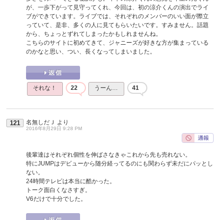
が、一歩下がって見守ってくれ、今回は、初の涼介くんの演出でライ
ブができています。ライブでは、それぞれのメンバーのいい面が際立
っていて、是非、多くの人に見てもらいたいです。すみません。話題
から、ちょっとずれてしまったかもしれませんね。
こちらのサイトに初めてきて、ジャニーズが好きな方が集まっている
のかなと思い、つい、長くなってしまいました。
それな！
22
うーん…
41
名無しだＪ
より
121
2016年8月29日 9:28 PM
後輩達はそれぞれ個性を伸ばさなきゃこれから先も売れない。
特にJUMPはデビューから随分経ってるのにも関わらず未だにパッとし
ない。
24時間テレビは本当に酷かった。
トーク面白くなさすぎ。
V6だけで十分でした。