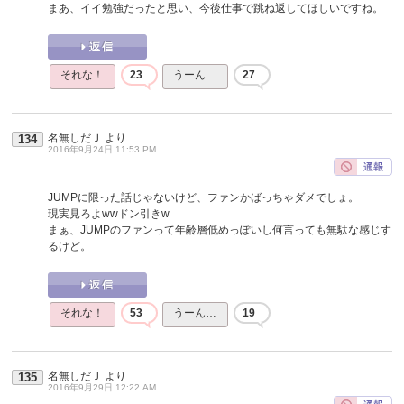
まあ、イイ勉強だったと思い、今後仕事で跳ね返してほしいですね。
それな！
23
うーん…
27
名無しだＪ
より
134
2016年9月24日 11:53 PM
JUMPに限った話じゃないけど、ファンかばっちゃダメでしょ。
現実見ろよwwドン引きw
まぁ、JUMPのファンって年齢層低めっぽいし何言っても無駄な感じす
るけど。
それな！
53
うーん…
19
名無しだＪ
より
135
2016年9月29日 12:22 AM