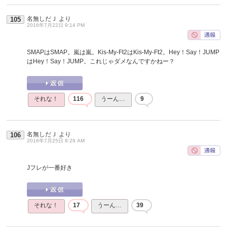
名無しだＪ
より
105
2016年7月22日 9:14 PM
SMAPはSMAP。嵐は嵐。Kis-My-Ft2はKis-My-Ft2。Hey！Say！JUMP
はHey！Say！JUMP。これじゃダメなんですかねー？
それな！
116
うーん…
9
名無しだＪ
より
106
2016年7月25日 8:29 AM
Jフレが一番好き
それな！
17
うーん…
39