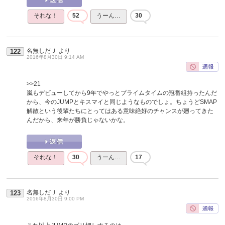
それな！
52
うーん…
30
名無しだＪ
より
122
2016年8月30日 9:14 AM
>>21
嵐もデビューしてから9年でやっとプライムタイムの冠番組持ったんだ
から、今のJUMPとキスマイと同じようなものでしょ。ちょうどSMAP
解散という後輩たちにとってはある意味絶好のチャンスが廻ってきた
んだから、来年が勝負じゃないかな。
それな！
30
うーん…
17
名無しだＪ
より
123
2016年8月30日 9:00 PM