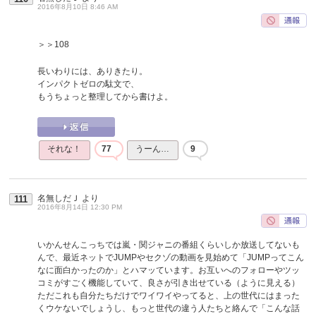
2016年8月10日 8:46 AM
＞＞108
長いわりには、ありきたり。
インパクトゼロの駄文で、
もうちょっと整理してから書けよ。
それな！
77
うーん…
9
名無しだＪ
より
111
2016年8月14日 12:30 PM
いかんせんこっちでは嵐・関ジャニの番組くらいしか放送してないも
んで、最近ネットでJUMPやセクゾの動画を見始めて「JUMPってこん
なに面白かったのか」とハマッています。お互いへのフォローやツッ
コミがすごく機能していて、良さが引き出せている（ように見える）
ただこれも自分たちだけでワイワイやってると、上の世代にはまった
くウケないでしょうし、もっと世代の違う人たちと絡んで「こんな話