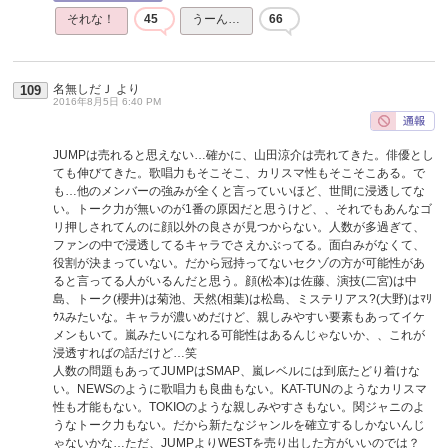
それな！
45
うーん…
66
名無しだＪ
より
109
2016年8月5日 6:40 PM
JUMPは売れると思えない…確かに、山田涼介は売れてきた。俳優とし
ても伸びてきた。歌唱力もそこそこ、カリスマ性もそこそこある。で
も…他のメンバーの強みが全くと言っていいほど、世間に浸透してな
い。トーク力が無いのが1番の原因だと思うけど、、それでもあんなゴ
リ押しされてんのに顔以外の良さが見つからない。人数が多過ぎて、
ファンの中で浸透してるキャラでさえかぶってる。面白みがなくて、
役割が決まっていない。だから冠持ってないセクゾの方が可能性があ
ると言ってる人がいるんだと思う。顔(松本)は佐藤、演技(二宮)は中
島、トーク(櫻井)は菊池、天然(相葉)は松島、ミステリアス?(大野)はﾏﾘ
ｳｽみたいな。キャラが濃いめだけど、親しみやすい要素もあってイケ
メンもいて。嵐みたいになれる可能性はあるんじゃないか、、これが
浸透すればの話だけど…笑
人数の問題もあってJUMPはSMAP、嵐レベルには到底たどり着けな
い。NEWSのように歌唱力も良曲もない。KAT-TUNのようなカリスマ
性も才能もない。TOKIOのような親しみやすさもない。関ジャニのよ
うなトーク力もない。だから新たなジャンルを確立するしかないんじ
ゃないかな…ただ、JUMPよりWESTを売り出した方がいいのでは？