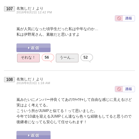
名無しだＪ
より
107
2016年8月2日 12:42 PM
嵐が人気になった頃学生だった私は中年なのか…
私は伊野尾さん、素敵だと思いますよ
それな！
56
うーん…
52
名無しだＪ
より
108
2016年8月3日 1:18 AM
嵐みたいにメンバー仲良くてあのﾜﾁｬﾜﾁｬして自由な感じに見えるけど
実はよく考えてる。
こういう所がJUMPと似てる！って思いました。
今年で10歳を迎えるJUMPくん達なら色々な経験もしてると思うので
後継者になっても安心して任せられます！