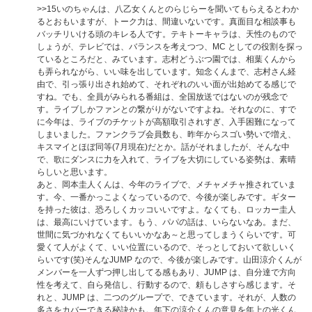
>>15
いのちゃんは、八乙女くんとのらじらーを聞いてもらえるとわか
るとおもいますが、トーク力は、間違いないです。真面目な相談事も
バッチリいける頭のキレる人です。テキトーキャラは、天性のもので
しょうが、テレビでは、バランスを考えつつ、MC としての役割を探っ
ているところだと、みています。志村どうぶつ園では、相葉くんから
も弄られながら、いい味を出しています。知念くんまで、志村さん経
由で、引っ張り出され始めて、それぞれのいい面が出始めてる感じで
すね。でも、全員がみられる番組は、全国放送ではないのが残念で
す。ライブしかファンとの繋がりがないですよね。それなのに、すで
に今年は、ライブのチケットが高額取引されすぎ、入手困難になって
しまいました。ファンクラブ会員数も、昨年からスゴい勢いで増え、
キスマイとほぼ同等(7月現在)だとか。話がそれましたが、そんな中
で、歌にダンスに力を入れて、ライブを大切にしている姿勢は、素晴
らしいと思います。
あと、岡本圭人くんは、今年のライブで、メチャメチャ推されていま
す。今、一番かっこよくなっているので、今後が楽しみです。ギター
を持った彼は、恐ろしくカッコいいですよ。なくても、ロッカー圭人
は、最高にいけています。もう、パパの話は、いらないなあ。まだ、
世間に気づかれなくてもいいかなあ～と思ってしまうくらいです。可
愛くて人がよくて、いい位置にいるので、そっとしておいて欲しいく
らいです(笑)そんなJUMP なので、今後が楽しみです。山田涼介くんが
メンバーを一人ずつ押し出してる感もあり、JUMP は、自分達で方向
性を考えて、自ら発信し、行動するので、頼もしさすら感じます。そ
れと、JUMP は、二つのグループで、できています。それが、人数の
多さをカバーできる秘訣かも。年下の涼介くんの意見を年上の光くん