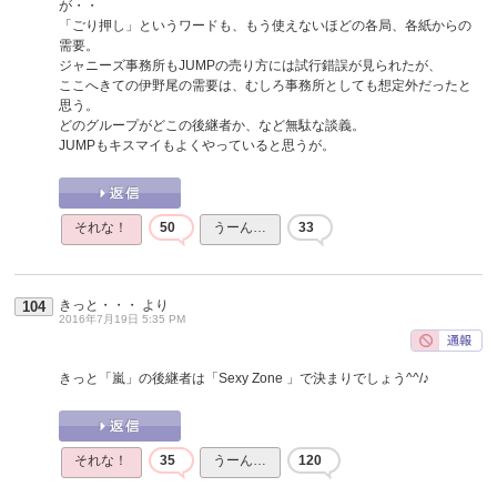
が・・
「ごり押し」というワードも、もう使えないほどの各局、各紙からの
需要。
ジャニーズ事務所もJUMPの売り方には試行錯誤が見られたが、
ここへきての伊野尾の需要は、むしろ事務所としても想定外だったと
思う。
どのグループがどこの後継者か、など無駄な談義。
JUMPもキスマイもよくやっていると思うが。
それな！
50
うーん…
33
きっと・・・
より
104
2016年7月19日 5:35 PM
きっと「嵐」の後継者は「Sexy Zone 」で決まりでしょう^^/♪
それな！
35
うーん…
120