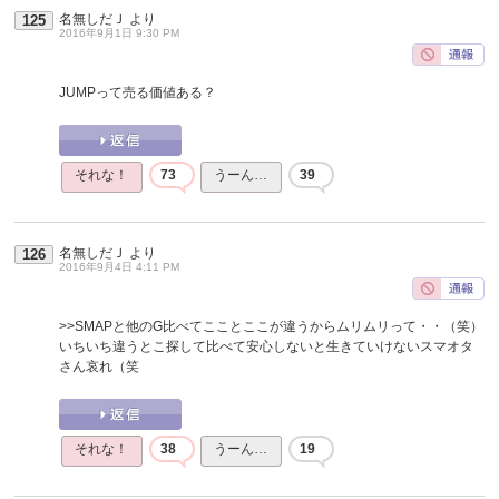
名無しだＪ
より
125
2016年9月1日 9:30 PM
JUMPって売る価値ある？
それな！
73
うーん…
39
名無しだＪ
より
126
2016年9月4日 4:11 PM
>>SMAPと他のG比べてこことここが違うからムリムリって・・（笑）
いちいち違うとこ探して比べて安心しないと生きていけないスマオタ
さん哀れ（笑
それな！
38
うーん…
19