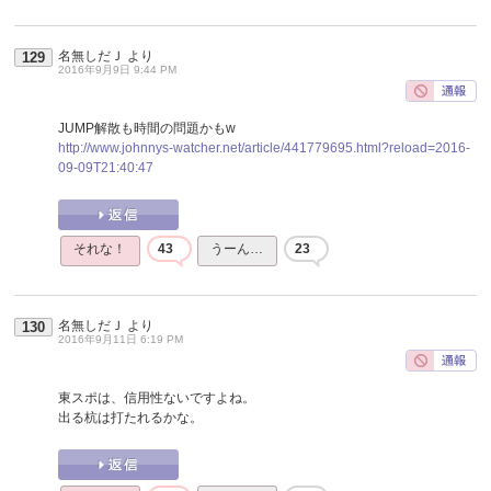
名無しだＪ
より
129
2016年9月9日 9:44 PM
JUMP解散も時間の問題かもw
http://www.johnnys-watcher.net/article/441779695.html?reload=2016-
09-09T21:40:47
それな！
43
うーん…
23
名無しだＪ
より
130
2016年9月11日 6:19 PM
東スポは、信用性ないですよね。
出る杭は打たれるかな。