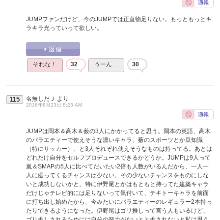
JUMPファンだけど、今のJUMPでは正直物足りない。もっともっとキ
ラキラ光っていって欲しい。
それな！
32
うーん…
30
名無しだＪ
より
115
2016年8月23日 8:23 AM
JUMPは岡本＆高木＆薮の3人にかかってると思う。岡本の英語、高木
のバラエティーで使えそうな濃いキャラ、薮のスポーツとか豆知識
（特にサッカー）、と3人それぞれ使えそうなものは持ってる。あとは
どれだけ自分をセルフプロデュースできるかどうか。JUMPは9人って
嵐＆SMAPの5人に比べてだいたい2倍も人数がいるんだから、一人一
人に廻ってくるチャンスは少ない。その少ないチャンスをものにしな
いと成功しないかと。特に伊野尾とかはもともと持ってた建築キャラ
だけじゃテレビ的には足りないって気付いて、テキトーキャラを前面
に打ち出し始めたから、今みたいにバラエティーのレギュラー2本持っ
たりできるようになった。伊野尾はゴリ推しって言う人もいるけど、
ゴリ推しされるためには自分の努力がないとと推されないと私は思う