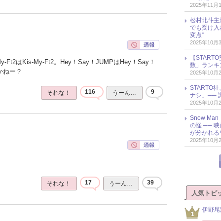
2025年11月
松村北斗主
でも受け入
変点”
2025年10月
【START
Ft2はKis-My-Ft2。Hey！Say！JUMPはHey！Say！
数」ランキン
かねー？
2025年10月
START
116
9
それな！
うーん…
ナシ」── 
2025年10月
Snow M
の怪 ──
が分かれる
2025年10月
17
39
それな！
うーん…
人気トピ
伊野尾