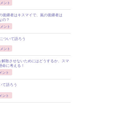
メント
Pの後継者はキスマイで、嵐の後継者は
Pなの？
メント
について語ろう
メント
Pを解散させないためにはどうするか、スマ
懸命に考える！
メント
いて語ろう
メント