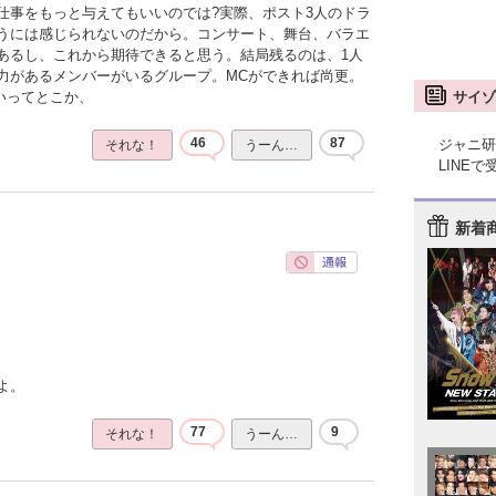
仕事をもっと与えてもいいのでは?実際、ポスト3人のドラ
うには感じられないのだから。コンサート、舞台、バラエ
あるし、これから期待できると思う。結局残るのは、1人
力があるメンバーがいるグループ。MCができれば尚更。
サイゾ
いってとこか、
46
87
ジャニ研
それな！
うーん…
LINE
新着
よ。
77
9
それな！
うーん…