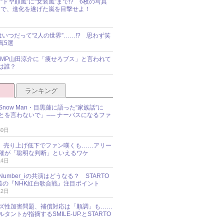
“ドヤ顔嵐”に“女装嵐”まで!? 6枚の写真
で、進化を遂げた嵐を目撃せよ！
idsはいつだって“2人の世界”……!? 思わず笑
真5選
y!JUMP山田涼介に「痩せろブス」と言われて
は誰？
ランキング
now Man・目黒蓮に語った“家族話”に
とを言わないで」── ナーバスになるファ
30日
NES、売り上げ低下でファン嘆くも……アリー
催が「聡明な判断」といえるワケ
14日
umber_iの共演はどうなる？ STARTO
報道の『NHK紅白歌合戦』注目ポイント
12日
ズ性加害問題、補償対応は「順調」も……
タントが指摘するSMILE-UP.とSTARTO