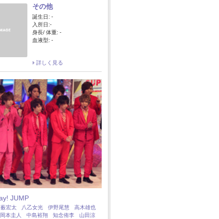
その他
誕生日: -
入所日:-
身長/ 体重: -
血液型: -
詳しく見る
Say! JUMP
：
薮宏太
八乙女光
伊野尾慧
高木雄也
岡本圭人
中島裕翔
知念侑李
山田涼