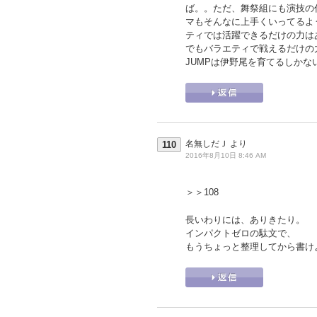
ば。。ただ、舞祭組にも演技の
マもそんなに上手くいってるよ
ティでは活躍できるだけの力は
でもバラエティで戦えるだけの
JUMPは伊野尾を育てるしかな
名無しだＪ
より
110
2016年8月10日 8:46 AM
＞＞108
長いわりには、ありきたり。
インパクトゼロの駄文で、
もうちょっと整理してから書け