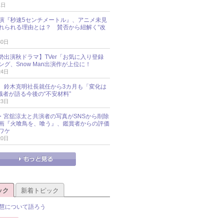
1日
演『秒速5センチメートル』、アニメ未見
れられる理由とは？ 賛否から紐解く“改
30日
O勢出演秋ドラマ】TVer「お気に入り登録
グ、Snow Man出演作が上位に！
24日
O社、鈴木克明社長就任から3カ月も「変化は
識者が語る今後の“不安材料”
23日
an・宮舘涼太と共演者の写真がSNSから削除
 映画『火喰鳥を、喰う』、鑑賞者からの評価
ワケ
20日
ック
新着トピック
慧について語ろう