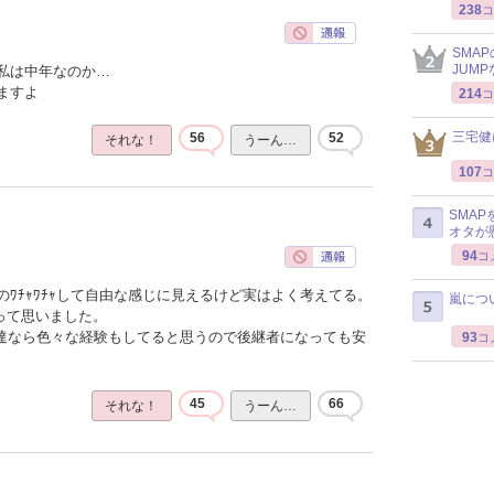
238
コ
SMA
JUM
私は中年なのか…
ますよ
214
コ
三宅健
56
52
それな！
うーん…
107
コ
SMA
オタが
94
コ
ﾜﾁｬﾜﾁｬして自由な感じに見えるけど実はよく考えてる。
嵐につ
って思いました。
ん達なら色々な経験もしてると思うので後継者になっても安
93
コ
45
66
それな！
うーん…