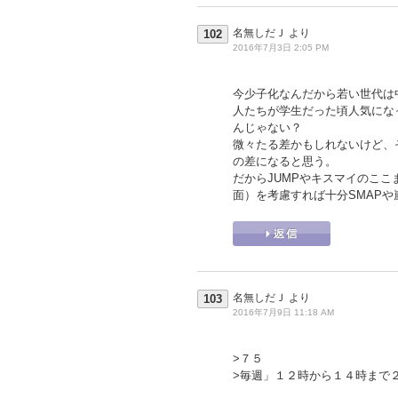
名無しだＪ
より
102
2016年7月3日 2:05 PM
今少子化なんだから若い世代は
人たちが学生だった頃人気にな
んじゃない？
微々たる差かもしれないけど、
の差になると思う。
だからJUMPやキスマイのこ
面）を考慮すれば十分SMAP
名無しだＪ
より
103
2016年7月9日 11:18 AM
>７５
>毎週」１２時から１４時まで