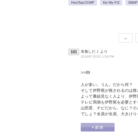
Hey!Say!JUMP
Kis-My-Ft2
SMAP
←
名無しだＪ
より
101
2016年7月3日 1:59 PM
>>89
人が多い。うん。だから何？
そして伊野尾が推されるのは推
よって番組見なく人より、伊野
テレビ局側も伊野尾を必要とす
山田君、チビだから、なに？小
でしょ？全員が全員、大きけり