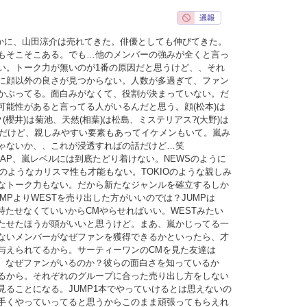
確かに、山田涼介は売れてきた。俳優としても伸びてきた。
もそこそこある。でも…他のメンバーの強みが全くと言っ
い。トーク力が無いのが1番の原因だと思うけど、、それ
に顔以外の良さが見つからない。人数が多過ぎて、ファン
かぶってる。面白みがなくて、役割が決まっていない。だ
可能性があると言ってる人がいるんだと思う。顔(松本)は
(櫻井)は菊池、天然(相葉)は松島、ミステリアス?(大野)は
いめだけど、親しみやすい要素もあってイケメンもいて。嵐み
ゃないか、、これが浸透すればの話だけど…笑
MAP、嵐レベルには到底たどり着けない。NEWSのように
UNのようなカリスマ性も才能もない。TOKIOのような親しみ
なトーク力もない。だから新たなジャンルを確立するしか
MPよりWESTを売り出した方がいいのでは？JUMPは
持たせなくていいからCMやらせればいい。WESTみたい
たせたほうが頭がいいと思うけど。まあ、嵐かじってる一
ないメンバーがなぜファンを獲得できるかといったら、才
与えられてるから。サーティーワンのCMを見た友達は
ど、なぜファンがいるのか？彼らの面白さを知っているか
るから。それぞれのグループに合った売り出し方をしない
見ることになる。JUMP1本でやっていけるとは思えないの
手くやっていってると思うからこのまま頑張ってもらえれ