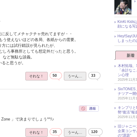
KinKi K
？
顔になる写
の意に反してメチャクチャ売れてますが・・
Hey!Sa
もう使えないほどの各局、各紙からの需要。
しまったの
売り方には試行錯誤が見られたが、
むしろ事務所としても想定外だったと思う。
新着
、など無駄な談義。
いると思うが。
木村拓哉、S
「余計なこ
ン心理
50
33
それな！
うーん…
2025年11月
SixTO
ナツアー開
2025年11月
キンプリとN
勢“復活”
2025年11月
Zone 」で決まりでしょう^^/♪
旧ジャニー
企業コンサル
35
120
それな！
うーん…
の“課題”