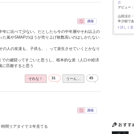
介
デビュー：2
山田涼介
年少組で
詳しく見
中年に比べて少ない。だとしたら今の中年層やそれ以上の
った嵐やSMAPのほうが売り上げ枚数高いのはしかたない
その人の友達も、子供も、、って派生させていくとかなり
こまでの健闘ってすごいと思うし、根本的な差（人口や経済
や嵐に匹敵すると思う
31
45
それな！
うーん…
２時間リアタイで３年見てる