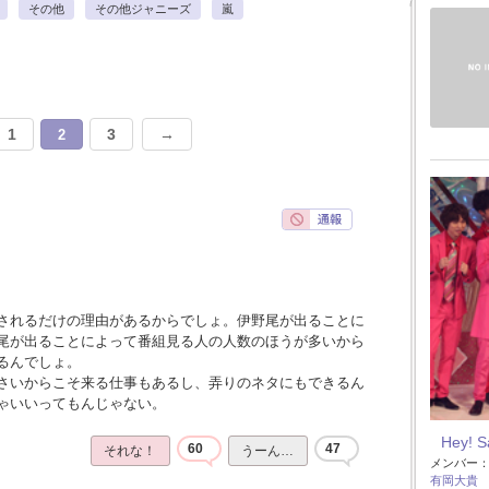
その他
その他ジャニーズ
嵐
1
3
→
2
されるだけの理由があるからでしょ。伊野尾が出ることに
尾が出ることによって番組見る人の人数のほうが多いから
るんでしょ。
さいからこそ来る仕事もあるし、弄りのネタにもできるん
ゃいいってもんじゃない。
Hey! 
60
47
それな！
うーん…
メンバー
有岡大貴