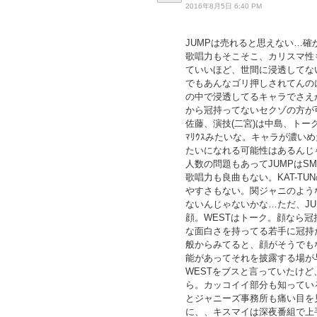
2016年8月5日 6:40 PM
JUMPは売れると思えない…
歌唱力もそこそこ、カリスマ性
ていいほど、世間に浸透してな
でもあんなゴリ押しされてんの
の中で浸透してるキャラでさえ
から冠持ってないセクゾの方が
佐藤、演技(二宮)は中島、トーク
ﾏﾘｳｽみたいな。キャラが濃
たいになれる可能性はあるんじ
人数の問題もあってJUMPはS
歌唱力も良曲もない。KAT-T
やすさもない。関ジャニのよう
ないんじゃないかな…ただ、JU
顔。WESTはトーク。顔なら冠
な面白さを持ってる若手に冠持
般からみてると、顔がそうでも
能があってそれを披露する場が
WESTをブスと言っていたけ
ら。カッコイイ部分も知ってい
とジャニーズ事務所も痛い目を
に、、キスマイは深夜番組で上