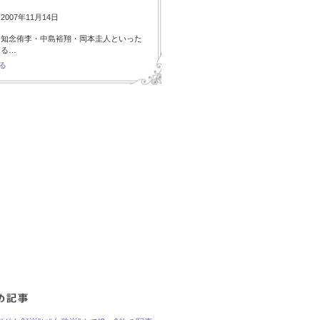
007年11月14日
・知念侑李・中島裕翔・岡本圭人といった
ある…
る