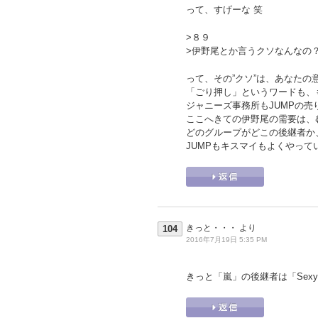
って、すげーな 笑
>８９
>伊野尾とか言うクソなんなの
って、その”クソ”は、あなた
「ごり押し」というワードも、
ジャニーズ事務所もJUMPの
ここへきての伊野尾の需要は、
どのグループがどこの後継者か
JUMPもキスマイもよくやって
きっと・・・
より
104
2016年7月19日 5:35 PM
きっと「嵐」の後継者は「Sexy 