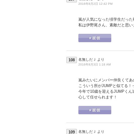
2016年8月2日 12:42 PM
嵐が人気になった頃学生だった
私は伊野尾さん、素敵だと思い
名無しだＪ
より
108
2016年8月3日 1:18 AM
嵐みたいにメンバー仲良くてあの
こういう所がJUMPと似てる！
今年で10歳を迎えるJUMPく
心して任せられます！
名無しだＪ
より
109