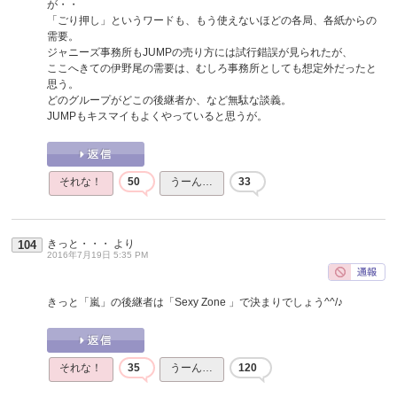
が・・
「ごり押し」というワードも、もう使えないほどの各局、各紙からの
需要。
ジャニーズ事務所もJUMPの売り方には試行錯誤が見られたが、
ここへきての伊野尾の需要は、むしろ事務所としても想定外だったと
思う。
どのグループがどこの後継者か、など無駄な談義。
JUMPもキスマイもよくやっていると思うが。
それな！
50
うーん…
33
きっと・・・
より
104
2016年7月19日 5:35 PM
きっと「嵐」の後継者は「Sexy Zone 」で決まりでしょう^^/♪
それな！
35
うーん…
120