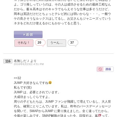
よ。ゴリ推しっていうのは、その人は成功させるための最終工程なん
だから。薮＆高木はそのキャラでもらえそうな仕事は多そうだけど、
岡本は英語だけだとちょっとテレビ的には弱いからな・・・。一般ウ
ケの良さそうなルックスはしてるし、お父さんもジャニーズっていう
ネタをどれだけ使えるかにもかかってると思う。
それな！
20
うーん…
37
名無しだＪ
より
116
2016年8月23日 4:51 PM
>>32
JUMP 大好きなんですね
私もです(笑)
JUMP は、必要とされています。
大成功まっしぐらですよ。
周りの子どもたちは、JUMP ファンが飛躍して増えているし、大人世
代も、確実にとりこんでいます。私は、昨年のバースデーメッセージ
を聞いて、SMAPからJUMP に乗り換えました。全く違ってたから。
今後が楽しみです。SMAP解散が決まった今、目指すは、嵐
って、