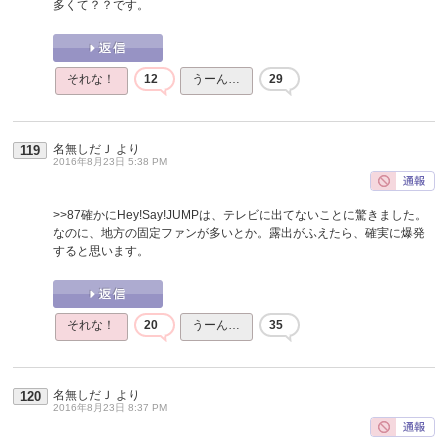
多くて？？です。
それな！
12
うーん…
29
名無しだＪ
より
119
2016年8月23日 5:38 PM
>>87
確かにHey!Say!JUMPは、テレビに出てないことに驚きました。
なのに、地方の固定ファンが多いとか。露出がふえたら、確実に爆発
すると思います。
それな！
20
うーん…
35
名無しだＪ
より
120
2016年8月23日 8:37 PM