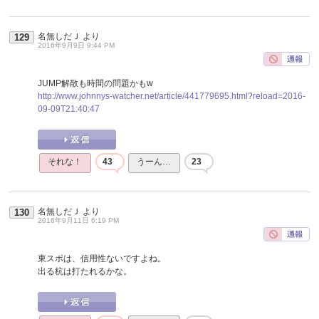
名無しだＪ
より
129
2016年9月9日 9:44 PM
JUMP解散も時間の問題かもw
http://www.johnnys-watcher.net/article/441779695.html?reload=2016-
09-09T21:40:47
それな！
43
うーん…
23
名無しだＪ
より
130
2016年9月11日 6:19 PM
東スポは、信用性ないですよね。
出る杭は打たれるかな。