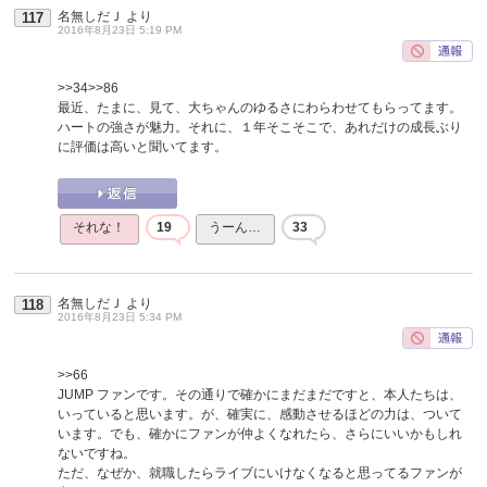
名無しだＪ
より
117
2016年8月23日 5:19 PM
>>34
>>86
最近、たまに、見て、大ちゃんのゆるさにわらわせてもらってます。
ハートの強さが魅力。それに、１年そこそこで、あれだけの成長ぶり
に評価は高いと聞いてます。
それな！
19
うーん…
33
名無しだＪ
より
118
2016年8月23日 5:34 PM
>>66
JUMP ファンです。その通りで確かにまだまだですと、本人たちは、
いっていると思います。が、確実に、感動させるほどの力は、ついて
います。でも、確かにファンが仲よくなれたら、さらにいいかもしれ
ないですね。
ただ、なぜか、就職したらライブにいけなくなると思ってるファンが