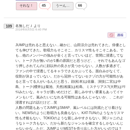
それな！
45
うーん…
66
名無しだＪ
より
109
2016年8月5日 6:40 PM
JUMPは売れると思えない…確かに、山田涼介は売れてきた。俳優とし
ても伸びてきた。歌唱力もそこそこ、カリスマ性もそこそこある。で
も…他のメンバーの強みが全くと言っていいほど、世間に浸透してな
い。トーク力が無いのが1番の原因だと思うけど、、それでもあんなゴ
リ押しされてんのに顔以外の良さが見つからない。人数が多過ぎて、
ファンの中で浸透してるキャラでさえかぶってる。面白みがなくて、
役割が決まっていない。だから冠持ってないセクゾの方が可能性があ
ると言ってる人がいるんだと思う。顔(松本)は佐藤、演技(二宮)は中
島、トーク(櫻井)は菊池、天然(相葉)は松島、ミステリアス?(大野)はﾏﾘ
ｳｽみたいな。キャラが濃いめだけど、親しみやすい要素もあってイケ
メンもいて。嵐みたいになれる可能性はあるんじゃないか、、これが
浸透すればの話だけど…笑
人数の問題もあってJUMPはSMAP、嵐レベルには到底たどり着けな
い。NEWSのように歌唱力も良曲もない。KAT-TUNのようなカリスマ
性も才能もない。TOKIOのような親しみやすさもない。関ジャニのよ
うなトーク力もない。だから新たなジャンルを確立するしかないんじ
ゃないかな…ただ、JUMPよりWESTを売り出した方がいいのでは？