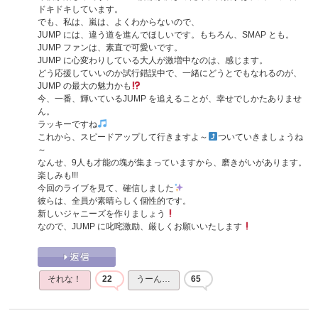
ドキドキしています。
でも、私は、嵐は、よくわからないので、
JUMP には、違う道を進んでほしいです。もちろん、SMAP とも。
JUMP ファンは、素直で可愛いです。
JUMP に心変わりしている大人が激増中なのは、感じます。
どう応援していいのか試行錯誤中で、一緒にどうとでもなれるのが、
JUMP の最大の魅力かも
今、一番、輝いているJUMP を追えることが、幸せでしかたありませ
ん。
ラッキーですね
これから、スピードアップして行きますよ～
ついていきましょうね
～
なんせ、9人も才能の塊が集まっていますから、磨きがいがあります。
楽しみも!!!
今回のライブを見て、確信しました
彼らは、全員が素晴らしく個性的です。
新しいジャニーズを作りましょう
なので、JUMP に叱咤激励、厳しくお願いいたします
それな！
22
うーん…
65