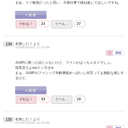
まあ、イイ勉強だったと思い、今後仕事で跳ね返してほしいですね。
それな！
23
うーん…
27
名無しだＪ
より
134
2016年9月24日 11:53 PM
JUMPに限った話じゃないけど、ファンかばっちゃダメでしょ。
現実見ろよwwドン引きw
まぁ、JUMPのファンって年齢層低めっぽいし何言っても無駄な感じす
るけど。
それな！
53
うーん…
19
名無しだＪ
より
135
2016年9月29日 12:22 AM