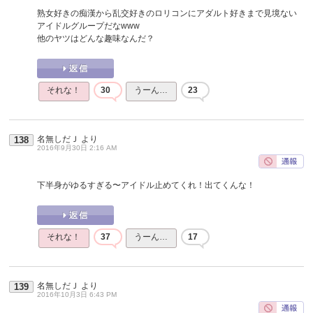
熟女好きの痴漢から乱交好きのロリコンにアダルト好きまで見境ない
アイドルグループだなwww
他のヤツはどんな趣味なんだ？
それな！
30
うーん…
23
名無しだＪ
より
138
2016年9月30日 2:16 AM
下半身がゆるすぎる〜アイドル止めてくれ！出てくんな！
それな！
37
うーん…
17
名無しだＪ
より
139
2016年10月3日 6:43 PM