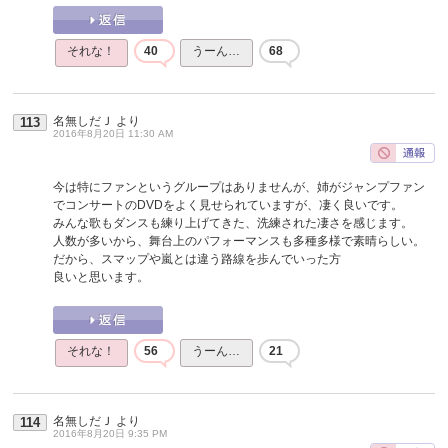
それな！
40
うーん…
68
名無しだＪ
より
113
2016年8月20日 11:30 AM
今は特にファンというグループはありませんが、姉がジャンプファン
でコンサートのDVDをよく見せられていますが、凄く良いです。
みんな歌もダンスも練り上げてきた、洗練された凄さを感じます。
人数が多いから、舞台上のパフォーマンスも多種多様で素晴らしい。
だから、スマップや嵐とは違う路線を歩んでいった方
良いと思います。
それな！
56
うーん…
21
名無しだＪ
より
114
2016年8月20日 9:35 PM