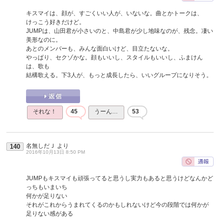
キスマイは、顔が、すごくいい人が、いないな。曲とかトークは、
けっこう好きだけど。
JUMPは、山田君が小さいのと、中島君が少し地味なのが、残念。凄い
美形なのに。
あとのメンバーも、みんな面白いけど、目立たないな。
やっぱり、セクゾかな。顔もいいし、スタイルもいいし、ふまけん
は、歌も
結構歌える。下3人が、もっと成長したら、いいグループになりそう。
それな！
45
うーん…
53
名無しだＪ
より
140
2016年10月13日 8:50 PM
JUMPもキスマイも頑張ってると思うし実力もあると思うけどなんかど
っちもいまいち
何かが足りない
それがこれからうまれてくるのかもしれないけど今の段階では何かが
足りない感がある