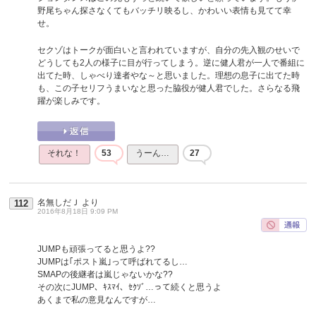
野尾ちゃん探さなくてもバッチリ映るし、かわいい表情も見てて幸
せ。
セクゾはトークが面白いと言われていますが、自分の先入観のせいで
どうしても2人の様子に目が行ってしまう。逆に健人君が一人で番組に
出てた時、しゃべり達者やな～と思いました。理想の息子に出てた時
も、この子セリフうまいなと思った脇役が健人君でした。さらなる飛
躍が楽しみです。
それな！
53
うーん…
27
名無しだＪ
より
112
2016年8月18日 9:09 PM
JUMPも頑張ってると思うよ??
JUMPは｢ポスト嵐｣って呼ばれてるし…
SMAPの後継者は嵐じゃないかな??
その次にJUMP、ｷｽﾏｲ、ｾｸｿﾞ…って続くと思うよ
あくまで私の意見なんですが…