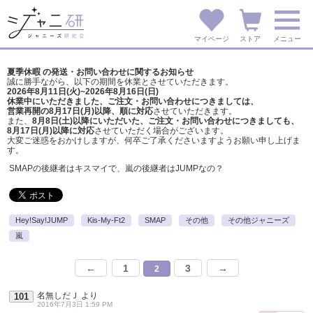
マイページ
ストア
メニュー
夏季休暇 の発送・お問い合わせに関するお知らせ
誠に勝手ながら、以下の期間を休業とさせていただきます。
2026年8月11日(火)~2026年8月16日(日)
休業中にいただきました、ご注文・お問い合わせにつきましては、
営業再開の8月17日(月)以降、順に対応
させていただきます。
また、
8月8日(土)以降にいただいた、ご注文・
お問い合わせにつきましても、
8月17日(月)以降に対応
させていただく場合がございます。
大変ご迷惑をおかけしますが、
何卒ご了承くださいますようお願い申し上げま
す。
SMAPの後継者はキスマイで、嵐の後継者はJUMPなの？
Hey!Say!JUMP
Kis-My-Ft2
SMAP
その他
その他ジャニーズ
嵐
←
1
3
→
2
名無しだＪ
より
101
2016年7月3日 1:59 PM