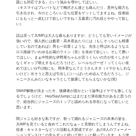
題にも対応できる」という強みを増やしてほしい。
（キスマイはプレバトなどで梅沢さん達とも絡んだり、意外な能力も
引き出され、今のところいい立ち位置をゲットしてますよね。役者組
にももっと一皮むけて欲しいですね！玉森君に汚れ役とややって欲し
い）
話は戻ってJUMPは大人な曲もありますが、どうしても甘いイメージが
強いので、個人的には藪君・高木君あたりには（もしそっちにも精通
しているのであれば）男も一目置くような、先生と呼ばれるようなエ
ロス路線でいわゆるお蔵のライン（笑）を攻めて欲しい。そして磨い
てほしい。まぁ中性的な伊野尾ちゃんが言うくらいの方が生々しさが
なくギャップ萌えするんだろうけど。レベルちげーぜ！ってくらい攻
めてほしい(≧∇≦)他にも、岡本君なんてとうさんネタ（イヤかもしれな
いけど）出そうと思えば引出しにいっぱいため込んでるだろうし、ジ
ャニーさんみたいなキャラとして披露してもらえないかな(笑)
SMAP解散が決まった今、後継者が誰かという論争はイヤでも激しくな
るでしょうけど、Hey!Say!Jumpにはまだまだ潜在能力があると思うの
で、総合的にジャニーズのトップと認められる存在になって欲しいと
思います。
関ジャニも好きな私ですが、歌って踊れるジャニーズの本来の姿を、
JUMPを見ていると改めてこれだなぁ～と見惚れてしまうんですよね。
役者・キャスターなどソロ活動も大賛成ですが、あの9人のフォーメー
ションダンスはこの先もずっと続いて欲しいと願っています。もう伊