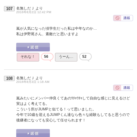
名無しだＪ
より
107
2016年8月2日 12:42 PM
嵐が人気になった頃学生だった私は中年なのか…
私は伊野尾さん、素敵だと思いますよ
それな！
56
うーん…
52
名無しだＪ
より
108
2016年8月3日 1:18 AM
嵐みたいにメンバー仲良くてあのﾜﾁｬﾜﾁｬして自由な感じに見えるけど
実はよく考えてる。
こういう所がJUMPと似てる！って思いました。
今年で10歳を迎えるJUMPくん達なら色々な経験もしてると思うので
後継者になっても安心して任せられます！