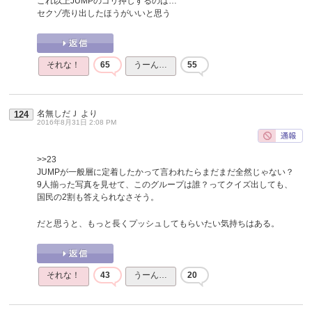
これ以上JUMPのゴリ押しするのは…
セクゾ売り出したほうがいいと思う
それな！
65
うーん…
55
名無しだＪ
より
124
2016年8月31日 2:08 PM
>>23
JUMPが一般層に定着したかって言われたらまだまだ全然じゃない？
9人揃った写真を見せて、このグループは誰？ってクイズ出しても、
国民の2割も答えられなさそう。
だと思うと、もっと長くプッシュしてもらいたい気持ちはある。
それな！
43
うーん…
20