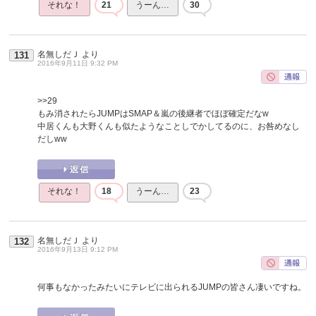
それな！
21
うーん…
30
名無しだＪ
より
131
2016年9月11日 9:32 PM
>>29
もみ消されたらJUMPはSMAP＆嵐の後継者でほぼ確定だなw
中居くんも大野くんも似たようなことしでかしてるのに、お咎めなし
だしww
それな！
18
うーん…
23
名無しだＪ
より
132
2016年9月13日 9:12 PM
何事もなかったみたいにテレビに出られるJUMPの皆さん凄いですね。