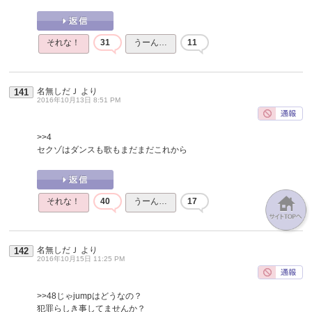
それな！
31
うーん…
11
名無しだＪ
より
141
2016年10月13日 8:51 PM
>>4
セクゾはダンスも歌もまだまだこれから
それな！
40
うーん…
17
名無しだＪ
より
142
2016年10月15日 11:25 PM
>>48
じゃjumpはどうなの？
犯罪らしき事してませんか？