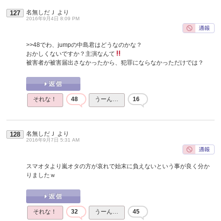
名無しだＪ
より
127
2016年9月4日 8:09 PM
>>48
でわ、jumpの中島君はどうなのかな？
おかしくないですか？主演なんて
被害者が被害届出さなかったから、犯罪にならなかっただけでは？
それな！
48
うーん…
16
名無しだＪ
より
128
2016年9月7日 5:31 AM
スマオタより嵐オタの方が哀れで始末に負えないという事が良く分か
りましたｗ
それな！
32
うーん…
45