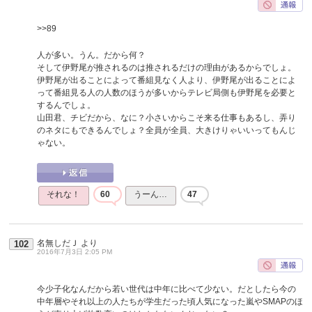
>>89
人が多い。うん。だから何？
そして伊野尾が推されるのは推されるだけの理由があるからでしょ。
伊野尾が出ることによって番組見なく人より、伊野尾が出ることによ
って番組見る人の人数のほうが多いからテレビ局側も伊野尾を必要と
するんでしょ。
山田君、チビだから、なに？小さいからこそ来る仕事もあるし、弄り
のネタにもできるんでしょ？全員が全員、大きけりゃいいってもんじ
ゃない。
それな！
60
うーん…
47
名無しだＪ
より
102
2016年7月3日 2:05 PM
今少子化なんだから若い世代は中年に比べて少ない。だとしたら今の
中年層やそれ以上の人たちが学生だった頃人気になった嵐やSMAPのほ