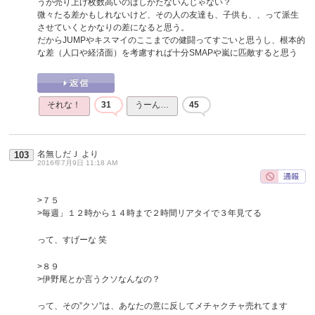
うが売り上げ枚数高いのはしかたないんじゃない？
微々たる差かもしれないけど、その人の友達も、子供も、、って派生
させていくとかなりの差になると思う。
だからJUMPやキスマイのここまでの健闘ってすごいと思うし、根本的
な差（人口や経済面）を考慮すれば十分SMAPや嵐に匹敵すると思う
それな！
31
うーん…
45
名無しだＪ
より
103
2016年7月9日 11:18 AM
>７５
>毎週」１２時から１４時まで２時間リアタイで３年見てる
って、すげーな 笑
>８９
>伊野尾とか言うクソなんなの？
って、その”クソ”は、あなたの意に反してメチャクチャ売れてます