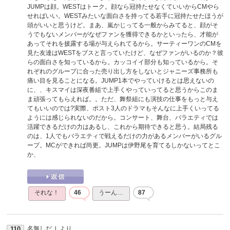
JUMPは顔。WESTはトーク。顔なら冠持たせなくていいからCMやら
せればいい。WESTみたいな面白さを持ってる若手に冠持たせたほうが
頭がいいと思うけど。まあ、嵐かじってる一般からみてると、顔がそ
うでもないメンバーがなぜファンを獲得できるかといったら、才能が
あってそれを披露する場が与えられてるから。サーティーワンのCMを
見た友達はWESTをブスと言っていたけど、なぜファンがいるのか？彼
らの面白さを知っているから。カッコイイ部分も知っているから。そ
れぞれのグループに合った売り出し方をしないとジャニーズ事務所も
痛い目を見ることになる。JUMP1本でやっていけるとは思えないの
に、、キスマイは深夜番組で上手くやっていってると思うからこのま
ま頑張ってもらえれば。。ただ、舞祭組にも演技の仕事をもっと与え
てもいいのでは?実際、ポスト3人のドラマもそんなに上手くいってる
ようには感じられないのだから。コンサート、舞台、バラエティでは
活躍できるだけの力はあるし、これから期待できると思う。結局残る
のは、1人でもバラエティで戦えるだけの力があるメンバーがいるグル
ープ。MCができれば尚更。JUMPは伊野尾を育てるしかないってとこ
か、
それな！
46
うーん…
87
名無しだＪ
より
110