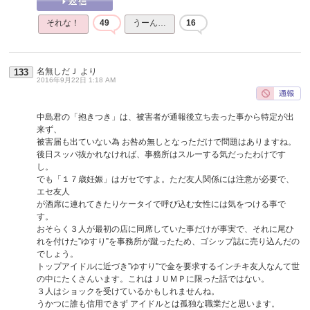
それな！
49
うーん…
16
名無しだＪ
より
133
2016年9月22日 1:18 AM
中島君の「抱きつき」は、被害者が通報後立ち去った事から特定が出
来ず、
被害届も出ていない為 お咎め無しとなっただけで問題はありますね。
後日スッパ抜かれなければ、事務所はスルーする気だったわけです
し。
でも「１７歳妊娠」はガセですよ。ただ友人関係には注意が必要で、
エセ友人
が酒席に連れてきたりケータイで呼び込む女性には気をつける事で
す。
おそらく３人が最初の店に同席していた事だけが事実で、それに尾ひ
れを付けた”ゆすり”を事務所が蹴ったため、ゴシップ誌に売り込んだの
でしょう。
トップアイドルに近づき”ゆすり”で金を要求するインチキ友人なんて世
の中にたくさんいます。これはＪＵＭＰに限った話ではない。
３人はショックを受けているかもしれませんね。
うかつに誰も信用できず アイドルとは孤独な職業だと思います。