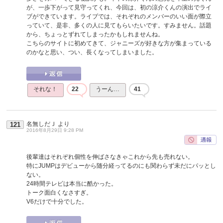
が、一歩下がって見守ってくれ、今回は、初の涼介くんの演出でライ
ブができています。ライブでは、それぞれのメンバーのいい面が際立
っていて、是非、多くの人に見てもらいたいです。すみません。話題
から、ちょっとずれてしまったかもしれませんね。
こちらのサイトに初めてきて、ジャニーズが好きな方が集まっている
のかなと思い、つい、長くなってしまいました。
それな！
22
うーん…
41
名無しだＪ
より
121
2016年8月29日 9:28 PM
後輩達はそれぞれ個性を伸ばさなきゃこれから先も売れない。
特にJUMPはデビューから随分経ってるのにも関わらず未だにパッとし
ない。
24時間テレビは本当に酷かった。
トーク面白くなさすぎ。
V6だけで十分でした。