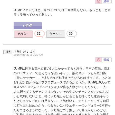
JUMPファンだけど、今のJUMPでは正直物足りない。もっともっとキ
ラキラ光っていって欲しい。
それな！
32
うーん…
30
名無しだＪ
より
115
2016年8月23日 8:23 AM
JUMPは岡本＆高木＆薮の3人にかかってると思う。岡本の英語、高木
のバラエティーで使えそうな濃いキャラ、薮のスポーツとか豆知識
（特にサッカー）、と3人それぞれ使えそうなものは持ってる。あとは
どれだけ自分をセルフプロデュースできるかどうか。JUMPは9人って
嵐＆SMAPの5人に比べてだいたい2倍も人数がいるんだから、一人一
人に廻ってくるチャンスは少ない。その少ないチャンスをものにしな
いと成功しないかと。特に伊野尾とかはもともと持ってた建築キャラ
だけじゃテレビ的には足りないって気付いて、テキトーキャラを前面
に打ち出し始めたから、今みたいにバラエティーのレギュラー2本持っ
たりできるようになった。伊野尾はゴリ推しって言う人もいるけど、
ゴリ推しされるためには自分の努力がないとと推されないと私は思う