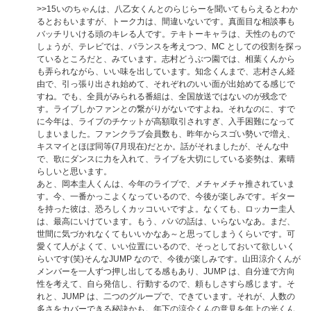
>>15
いのちゃんは、八乙女くんとのらじらーを聞いてもらえるとわか
るとおもいますが、トーク力は、間違いないです。真面目な相談事も
バッチリいける頭のキレる人です。テキトーキャラは、天性のもので
しょうが、テレビでは、バランスを考えつつ、MC としての役割を探っ
ているところだと、みています。志村どうぶつ園では、相葉くんから
も弄られながら、いい味を出しています。知念くんまで、志村さん経
由で、引っ張り出され始めて、それぞれのいい面が出始めてる感じで
すね。でも、全員がみられる番組は、全国放送ではないのが残念で
す。ライブしかファンとの繋がりがないですよね。それなのに、すで
に今年は、ライブのチケットが高額取引されすぎ、入手困難になって
しまいました。ファンクラブ会員数も、昨年からスゴい勢いで増え、
キスマイとほぼ同等(7月現在)だとか。話がそれましたが、そんな中
で、歌にダンスに力を入れて、ライブを大切にしている姿勢は、素晴
らしいと思います。
あと、岡本圭人くんは、今年のライブで、メチャメチャ推されていま
す。今、一番かっこよくなっているので、今後が楽しみです。ギター
を持った彼は、恐ろしくカッコいいですよ。なくても、ロッカー圭人
は、最高にいけています。もう、パパの話は、いらないなあ。まだ、
世間に気づかれなくてもいいかなあ～と思ってしまうくらいです。可
愛くて人がよくて、いい位置にいるので、そっとしておいて欲しいく
らいです(笑)そんなJUMP なので、今後が楽しみです。山田涼介くんが
メンバーを一人ずつ押し出してる感もあり、JUMP は、自分達で方向
性を考えて、自ら発信し、行動するので、頼もしさすら感じます。そ
れと、JUMP は、二つのグループで、できています。それが、人数の
多さをカバーできる秘訣かも。年下の涼介くんの意見を年上の光くん