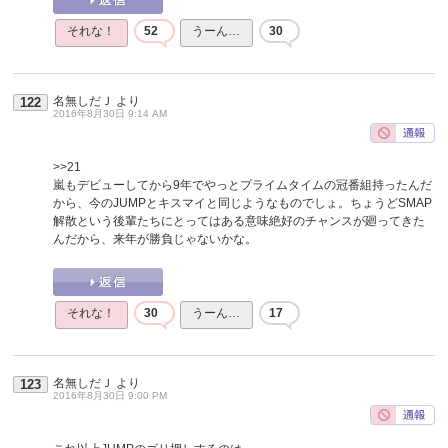
それな！
52
うーん…
30
名無しだＪ
より
122
2016年8月30日 9:14 AM
>>21
嵐もデビューしてから9年でやっとプライムタイムの冠番組持ったんだ
から、今のJUMPとキスマイと同じようなものでしょ。ちょうどSMAP
解散という後輩たちにとってはある意味絶好のチャンスが廻ってきた
んだから、来年が勝負じゃないかな。
それな！
30
うーん…
17
名無しだＪ
より
123
2016年8月30日 9:00 PM