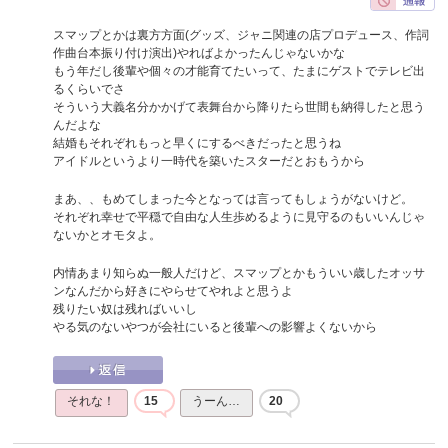
スマップとかは裏方方面(グッズ、ジャニ関連の店プロデュース、作詞
作曲台本振り付け演出)やればよかったんじゃないかな
もう年だし後輩や個々の才能育てたいって、たまにゲストでテレビ出
るくらいでさ
そういう大義名分かかげて表舞台から降りたら世間も納得したと思う
んだよな
結婚もそれぞれもっと早くにするべきだったと思うね
アイドルというより一時代を築いたスターだとおもうから
まあ、、もめてしまった今となっては言ってもしょうがないけど。
それぞれ幸せで平穏で自由な人生歩めるように見守るのもいいんじゃ
ないかとオモタよ。
内情あまり知らぬ一般人だけど、スマップとかもういい歳したオッサ
ンなんだから好きにやらせてやれよと思うよ
残りたい奴は残ればいいし
やる気のないやつが会社にいると後輩への影響よくないから
それな！
15
うーん…
20