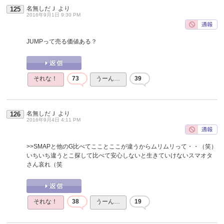
名無しだＪ
より
125
2016年9月1日 9:30 PM
JUMPって売る価値ある？
それな！
73
うーん…
39
名無しだＪ
より
126
2016年9月4日 4:11 PM
>>SMAPと他のG比べてこことここが違うからムリムリって・・（笑）
いちいち違うとこ探して比べて安心しないと生きていけないスマオタ
さん哀れ（笑
それな！
38
うーん…
19