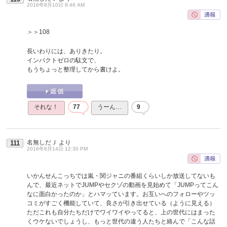
2016年8月10日 8:46 AM
＞＞108
長いわりには、ありきたり。
インパクトゼロの駄文で、
もうちょっと整理してから書けよ。
それな！
77
うーん…
9
名無しだＪ
より
111
2016年8月14日 12:30 PM
いかんせんこっちでは嵐・関ジャニの番組くらいしか放送してないも
んで、最近ネットでJUMPやセクゾの動画を見始めて「JUMPってこん
なに面白かったのか」とハマッています。お互いへのフォローやツッ
コミがすごく機能していて、良さが引き出せている（ように見える）
ただこれも自分たちだけでワイワイやってると、上の世代にはまった
くウケないでしょうし、もっと世代の違う人たちと絡んで「こんな話