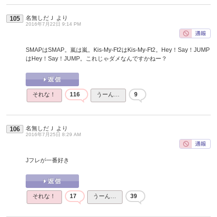
名無しだＪ
より
105
2016年7月22日 9:14 PM
SMAPはSMAP。嵐は嵐。Kis-My-Ft2はKis-My-Ft2。Hey！Say！JUMP
はHey！Say！JUMP。これじゃダメなんですかねー？
それな！
116
うーん…
9
名無しだＪ
より
106
2016年7月25日 8:29 AM
Jフレが一番好き
それな！
17
うーん…
39