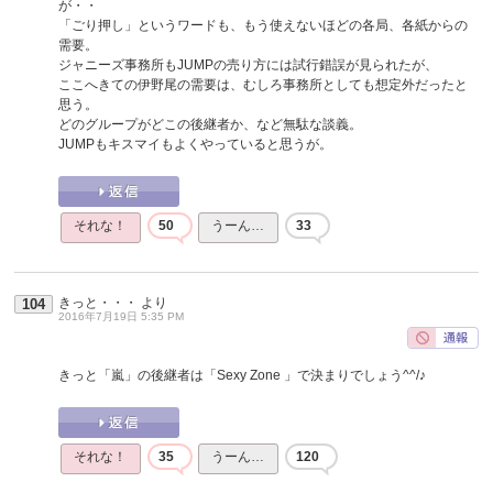
が・・
「ごり押し」というワードも、もう使えないほどの各局、各紙からの
需要。
ジャニーズ事務所もJUMPの売り方には試行錯誤が見られたが、
ここへきての伊野尾の需要は、むしろ事務所としても想定外だったと
思う。
どのグループがどこの後継者か、など無駄な談義。
JUMPもキスマイもよくやっていると思うが。
それな！
50
うーん…
33
きっと・・・
より
104
2016年7月19日 5:35 PM
きっと「嵐」の後継者は「Sexy Zone 」で決まりでしょう^^/♪
それな！
35
うーん…
120