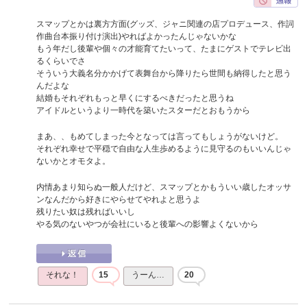
スマップとかは裏方方面(グッズ、ジャニ関連の店プロデュース、作詞
作曲台本振り付け演出)やればよかったんじゃないかな
もう年だし後輩や個々の才能育てたいって、たまにゲストでテレビ出
るくらいでさ
そういう大義名分かかげて表舞台から降りたら世間も納得したと思う
んだよな
結婚もそれぞれもっと早くにするべきだったと思うね
アイドルというより一時代を築いたスターだとおもうから
まあ、、もめてしまった今となっては言ってもしょうがないけど。
それぞれ幸せで平穏で自由な人生歩めるように見守るのもいいんじゃ
ないかとオモタよ。
内情あまり知らぬ一般人だけど、スマップとかもういい歳したオッサ
ンなんだから好きにやらせてやれよと思うよ
残りたい奴は残ればいいし
やる気のないやつが会社にいると後輩への影響よくないから
それな！
15
うーん…
20