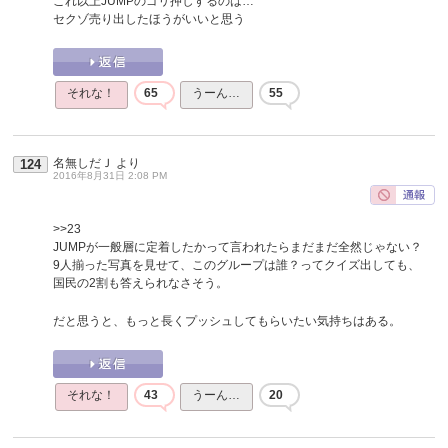
これ以上JUMPのゴリ押しするのは…
セクゾ売り出したほうがいいと思う
それな！
65
うーん…
55
名無しだＪ
より
124
2016年8月31日 2:08 PM
>>23
JUMPが一般層に定着したかって言われたらまだまだ全然じゃない？
9人揃った写真を見せて、このグループは誰？ってクイズ出しても、
国民の2割も答えられなさそう。
だと思うと、もっと長くプッシュしてもらいたい気持ちはある。
それな！
43
うーん…
20