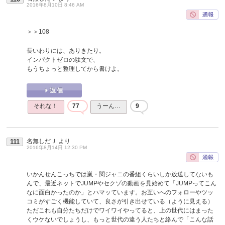
2016年8月10日 8:46 AM
＞＞108
長いわりには、ありきたり。
インパクトゼロの駄文で、
もうちょっと整理してから書けよ。
それな！
77
うーん…
9
名無しだＪ
より
111
2016年8月14日 12:30 PM
いかんせんこっちでは嵐・関ジャニの番組くらいしか放送してないも
んで、最近ネットでJUMPやセクゾの動画を見始めて「JUMPってこん
なに面白かったのか」とハマッています。お互いへのフォローやツッ
コミがすごく機能していて、良さが引き出せている（ように見える）
ただこれも自分たちだけでワイワイやってると、上の世代にはまった
くウケないでしょうし、もっと世代の違う人たちと絡んで「こんな話