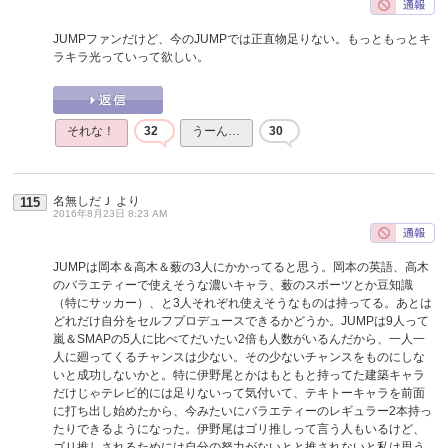
JUMPファンだけど、今のJUMPでは正直物足りない。もっともっとキ
ラキラ光っていって欲しい。
それな！
32
うーん…
30
名無しだＪ
より
115
2016年8月23日 8:23 AM
JUMPは岡本＆高木＆薮の3人にかかってると思う。岡本の英語、高木
のバラエティーで使えそうな濃いキャラ、薮のスポーツとか豆知識
（特にサッカー）、と3人それぞれ使えそうなものは持ってる。あとは
どれだけ自分をセルフプロデュースできるかどうか。JUMPは9人って
嵐＆SMAPの5人に比べてだいたい2倍も人数がいるんだから、一人一
人に廻ってくるチャンスは少ない。その少ないチャンスをものにしな
いと成功しないかと。特に伊野尾とかはもともと持ってた建築キャラ
だけじゃテレビ的には足りないって気付いて、テキトーキャラを前面
に打ち出し始めたから、今みたいにバラエティーのレギュラー2本持っ
たりできるようになった。伊野尾はゴリ推しって言う人もいるけど、
ゴリ推しされるためには自分の努力がないとと推されないと私は思う