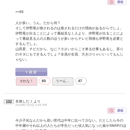
>>89
人が多い。うん。だから何？
そして伊野尾が推されるのは推されるだけの理由があるからでしょ。
伊野尾が出ることによって番組見なく人より、伊野尾が出ることによ
って番組見る人の人数のほうが多いからテレビ局側も伊野尾を必要と
するんでしょ。
山田君、チビだから、なに？小さいからこそ来る仕事もあるし、弄り
のネタにもできるんでしょ？全員が全員、大きけりゃいいってもんじ
ゃない。
それな！
60
うーん…
47
名無しだＪ
より
102
2016年7月3日 2:05 PM
今少子化なんだから若い世代は中年に比べて少ない。だとしたら今の
中年層やそれ以上の人たちが学生だった頃人気になった嵐やSMAPのほ