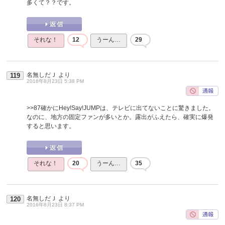
多くて？？です。
それな！
12
うーん…
29
名無しだＪ
より
119
2016年8月23日 5:38 PM
>>87
確かにHey!Say!JUMPは、テレビに出てないことに驚きました。
なのに、地方の固定ファンが多いとか。露出がふえたら、確実に爆発
すると思います。
それな！
20
うーん…
35
名無しだＪ
より
120
2016年8月23日 8:37 PM