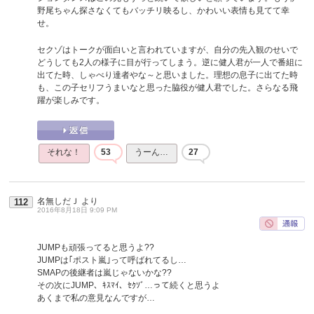
野尾ちゃん探さなくてもバッチリ映るし、かわいい表情も見てて幸
せ。
セクゾはトークが面白いと言われていますが、自分の先入観のせいで
どうしても2人の様子に目が行ってしまう。逆に健人君が一人で番組に
出てた時、しゃべり達者やな～と思いました。理想の息子に出てた時
も、この子セリフうまいなと思った脇役が健人君でした。さらなる飛
躍が楽しみです。
それな！
53
うーん…
27
名無しだＪ
より
112
2016年8月18日 9:09 PM
JUMPも頑張ってると思うよ??
JUMPは｢ポスト嵐｣って呼ばれてるし…
SMAPの後継者は嵐じゃないかな??
その次にJUMP、ｷｽﾏｲ、ｾｸｿﾞ…って続くと思うよ
あくまで私の意見なんですが…