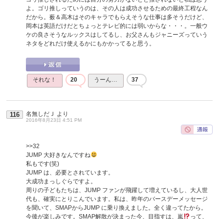
よ。ゴリ推しっていうのは、その人は成功させるための最終工程なん
だから。薮＆高木はそのキャラでもらえそうな仕事は多そうだけど、
岡本は英語だけだとちょっとテレビ的には弱いからな・・・。一般ウ
ケの良さそうなルックスはしてるし、お父さんもジャニーズっていう
ネタをどれだけ使えるかにもかかってると思う。
それな！
20
うーん…
37
名無しだＪ
より
116
2016年8月23日 4:51 PM
>>32
JUMP 大好きなんですね
私もです(笑)
JUMP は、必要とされています。
大成功まっしぐらですよ。
周りの子どもたちは、JUMP ファンが飛躍して増えているし、大人世
代も、確実にとりこんでいます。私は、昨年のバースデーメッセージ
を聞いて、SMAPからJUMP に乗り換えました。全く違ってたから。
今後が楽しみです。SMAP解散が決まった今、目指すは、嵐
って、