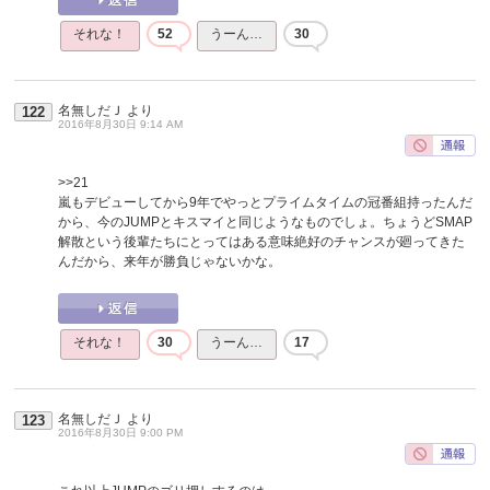
それな！
52
うーん…
30
名無しだＪ
より
122
2016年8月30日 9:14 AM
>>21
嵐もデビューしてから9年でやっとプライムタイムの冠番組持ったんだ
から、今のJUMPとキスマイと同じようなものでしょ。ちょうどSMAP
解散という後輩たちにとってはある意味絶好のチャンスが廻ってきた
んだから、来年が勝負じゃないかな。
それな！
30
うーん…
17
名無しだＪ
より
123
2016年8月30日 9:00 PM