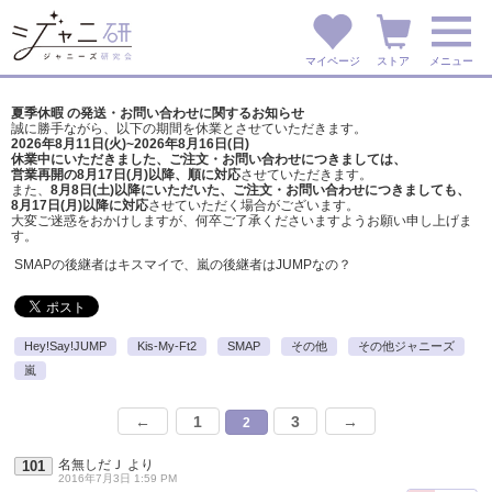
マイページ
ストア
メニュー
夏季休暇 の発送・お問い合わせに関するお知らせ
誠に勝手ながら、以下の期間を休業とさせていただきます。
2026年8月11日(火)~2026年8月16日(日)
休業中にいただきました、ご注文・お問い合わせにつきましては、
営業再開の8月17日(月)以降、順に対応
させていただきます。
また、
8月8日(土)以降にいただいた、ご注文・
お問い合わせにつきましても、
8月17日(月)以降に対応
させていただく場合がございます。
大変ご迷惑をおかけしますが、
何卒ご了承くださいますようお願い申し上げま
す。
SMAPの後継者はキスマイで、嵐の後継者はJUMPなの？
Hey!Say!JUMP
Kis-My-Ft2
SMAP
その他
その他ジャニーズ
嵐
←
1
3
→
2
名無しだＪ
より
101
2016年7月3日 1:59 PM