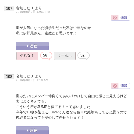
名無しだＪ
より
107
2016年8月2日 12:42 PM
嵐が人気になった頃学生だった私は中年なのか…
私は伊野尾さん、素敵だと思いますよ
それな！
56
うーん…
52
名無しだＪ
より
108
2016年8月3日 1:18 AM
嵐みたいにメンバー仲良くてあのﾜﾁｬﾜﾁｬして自由な感じに見えるけど
実はよく考えてる。
こういう所がJUMPと似てる！って思いました。
今年で10歳を迎えるJUMPくん達なら色々な経験もしてると思うので
後継者になっても安心して任せられます！