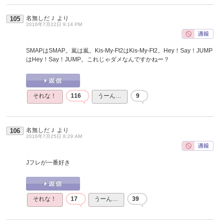
名無しだＪ
より
105
2016年7月22日 9:14 PM
SMAPはSMAP。嵐は嵐。Kis-My-Ft2はKis-My-Ft2。Hey！Say！JUMP
はHey！Say！JUMP。これじゃダメなんですかねー？
それな！
116
うーん…
9
名無しだＪ
より
106
2016年7月25日 8:29 AM
Jフレが一番好き
それな！
17
うーん…
39