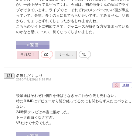
が、一歩下がって見守ってくれ、今回は、初の涼介くんの演出でライ
ブができています。ライブでは、それぞれのメンバーのいい面が際立
っていて、是非、多くの人に見てもらいたいです。すみません。話題
から、ちょっとずれてしまったかもしれませんね。
こちらのサイトに初めてきて、ジャニーズが好きな方が集まっている
のかなと思い、つい、長くなってしまいました。
それな！
22
うーん…
41
名無しだＪ
より
121
2016年8月29日 9:28 PM
後輩達はそれぞれ個性を伸ばさなきゃこれから先も売れない。
特にJUMPはデビューから随分経ってるのにも関わらず未だにパッとし
ない。
24時間テレビは本当に酷かった。
トーク面白くなさすぎ。
V6だけで十分でした。