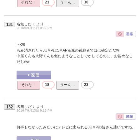
それな！
21
うーん…
30
名無しだＪ
より
131
2016年9月11日 9:32 PM
>>29
もみ消されたらJUMPはSMAP＆嵐の後継者でほぼ確定だなw
中居くんも大野くんも似たようなことしでかしてるのに、お咎めなし
だしww
それな！
18
うーん…
23
名無しだＪ
より
132
2016年9月13日 9:12 PM
何事もなかったみたいにテレビに出られるJUMPの皆さん凄いですね。