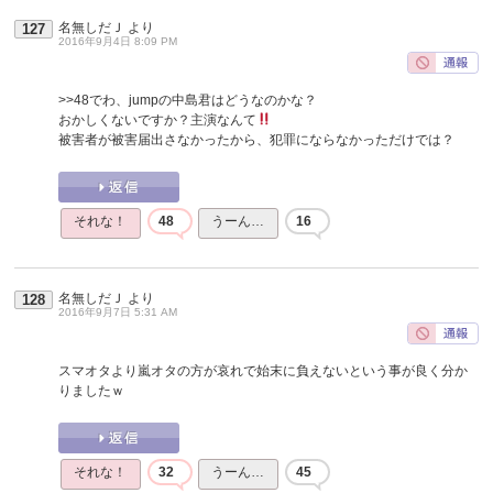
名無しだＪ
より
127
2016年9月4日 8:09 PM
>>48
でわ、jumpの中島君はどうなのかな？
おかしくないですか？主演なんて
被害者が被害届出さなかったから、犯罪にならなかっただけでは？
それな！
48
うーん…
16
名無しだＪ
より
128
2016年9月7日 5:31 AM
スマオタより嵐オタの方が哀れで始末に負えないという事が良く分か
りましたｗ
それな！
32
うーん…
45