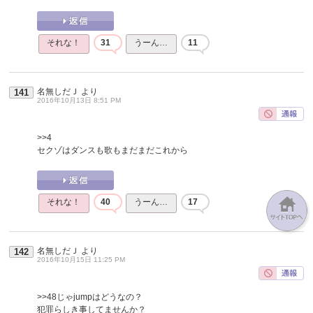
それな！
31
うーん…
11
名無しだＪ
より
141
2016年10月13日 8:51 PM
>>4
セクゾはダンスも歌もまだまだこれから
それな！
40
うーん…
17
名無しだＪ
より
142
2016年10月15日 11:25 PM
>>48
じゃjumpはどうなの？
犯罪らしき事してませんか？