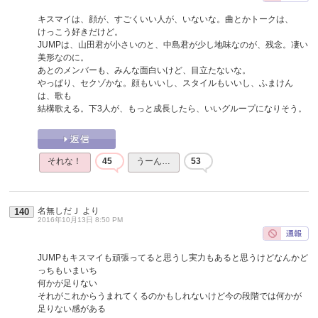
キスマイは、顔が、すごくいい人が、いないな。曲とかトークは、
けっこう好きだけど。
JUMPは、山田君が小さいのと、中島君が少し地味なのが、残念。凄い
美形なのに。
あとのメンバーも、みんな面白いけど、目立たないな。
やっぱり、セクゾかな。顔もいいし、スタイルもいいし、ふまけん
は、歌も
結構歌える。下3人が、もっと成長したら、いいグループになりそう。
それな！
45
うーん…
53
名無しだＪ
より
140
2016年10月13日 8:50 PM
JUMPもキスマイも頑張ってると思うし実力もあると思うけどなんかど
っちもいまいち
何かが足りない
それがこれからうまれてくるのかもしれないけど今の段階では何かが
足りない感がある