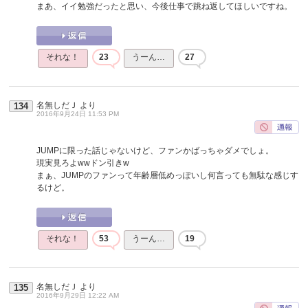
まあ、イイ勉強だったと思い、今後仕事で跳ね返してほしいですね。
それな！
23
うーん…
27
名無しだＪ
より
134
2016年9月24日 11:53 PM
JUMPに限った話じゃないけど、ファンかばっちゃダメでしょ。
現実見ろよwwドン引きw
まぁ、JUMPのファンって年齢層低めっぽいし何言っても無駄な感じす
るけど。
それな！
53
うーん…
19
名無しだＪ
より
135
2016年9月29日 12:22 AM