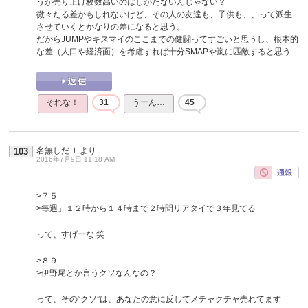
うが売り上げ枚数高いのはしかたないんじゃない？
微々たる差かもしれないけど、その人の友達も、子供も、、って派生
させていくとかなりの差になると思う。
だからJUMPやキスマイのここまでの健闘ってすごいと思うし、根本的
な差（人口や経済面）を考慮すれば十分SMAPや嵐に匹敵すると思う
それな！
31
うーん…
45
名無しだＪ
より
103
2016年7月9日 11:18 AM
>７５
>毎週」１２時から１４時まで２時間リアタイで３年見てる
って、すげーな 笑
>８９
>伊野尾とか言うクソなんなの？
って、その”クソ”は、あなたの意に反してメチャクチャ売れてます