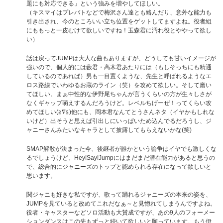
題にも対応できる」という強みを増やしてほしい。
（キスマイはプレバトなどで梅沢さん達とも絡んだり、意外な能力も
引き出され、今のところいい立ち位置をゲットしてますよね。役者組
にももっと一皮むけて欲しいですね！玉森君に汚れ役とややって欲し
い）
話は戻ってJUMPは大人な曲もありますが、どうしても甘いイメージが
強いので、個人的には藪君・高木君あたりには（もしそっちにも精通
しているのであれば）男も一目置くような、先生と呼ばれるようなエ
ロス路線でいわゆるお蔵のライン（笑）を攻めて欲しい。そして磨い
てほしい。まぁ中性的な伊野尾ちゃんが言うくらいの方が生々しさが
なくギャップ萌えするんだろうけど。レベルちげーぜ！ってくらい攻
めてほしい(≧∇≦)他にも、岡本君なんてとうさんネタ（イヤかもしれな
いけど）出そうと思えば引出しにいっぱいため込んでるだろうし、ジ
ャニーさんみたいなキャラとして披露してもらえないかな(笑)
SMAP解散が決まった今、後継者が誰かという論争はイヤでも激しくな
るでしょうけど、Hey!Say!Jumpにはまだまだ潜在能力があると思うの
で、総合的にジャニーズのトップと認められる存在になって欲しいと
思います。
関ジャニも好きな私ですが、歌って踊れるジャニーズの本来の姿を、
JUMPを見ていると改めてこれだなぁ～と見惚れてしまうんですよね。
役者・キャスターなどソロ活動も大賛成ですが、あの9人のフォーメー
ションダンスはこの先もずっと続いて欲しいと願っています。もう伊