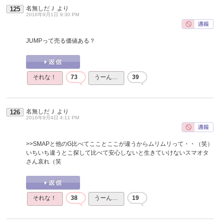
名無しだＪ
より
125
2016年9月1日 9:30 PM
JUMPって売る価値ある？
それな！
73
うーん…
39
名無しだＪ
より
126
2016年9月4日 4:11 PM
>>SMAPと他のG比べてこことここが違うからムリムリって・・（笑）
いちいち違うとこ探して比べて安心しないと生きていけないスマオタ
さん哀れ（笑
それな！
38
うーん…
19