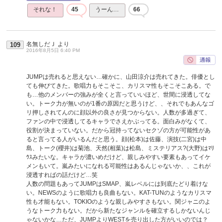
それな！
45
うーん…
66
名無しだＪ
より
109
2016年8月5日 6:40 PM
JUMPは売れると思えない…確かに、山田涼介は売れてきた。俳優とし
ても伸びてきた。歌唱力もそこそこ、カリスマ性もそこそこある。で
も…他のメンバーの強みが全くと言っていいほど、世間に浸透してな
い。トーク力が無いのが1番の原因だと思うけど、、それでもあんなゴ
リ押しされてんのに顔以外の良さが見つからない。人数が多過ぎて、
ファンの中で浸透してるキャラでさえかぶってる。面白みがなくて、
役割が決まっていない。だから冠持ってないセクゾの方が可能性があ
ると言ってる人がいるんだと思う。顔(松本)は佐藤、演技(二宮)は中
島、トーク(櫻井)は菊池、天然(相葉)は松島、ミステリアス?(大野)はﾏﾘ
ｳｽみたいな。キャラが濃いめだけど、親しみやすい要素もあってイケ
メンもいて。嵐みたいになれる可能性はあるんじゃないか、、これが
浸透すればの話だけど…笑
人数の問題もあってJUMPはSMAP、嵐レベルには到底たどり着けな
い。NEWSのように歌唱力も良曲もない。KAT-TUNのようなカリスマ
性も才能もない。TOKIOのような親しみやすさもない。関ジャニのよ
うなトーク力もない。だから新たなジャンルを確立するしかないんじ
ゃないかな…ただ、JUMPよりWESTを売り出した方がいいのでは？