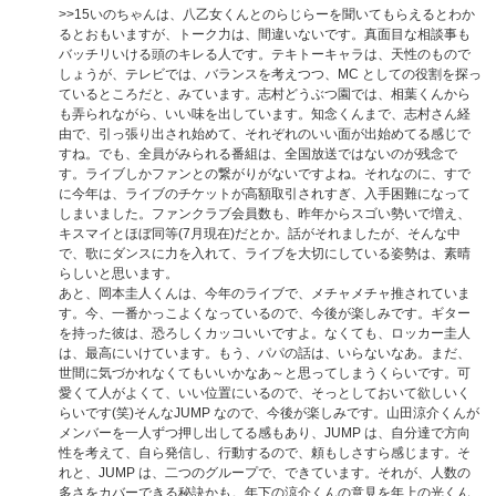
>>15
いのちゃんは、八乙女くんとのらじらーを聞いてもらえるとわか
るとおもいますが、トーク力は、間違いないです。真面目な相談事も
バッチリいける頭のキレる人です。テキトーキャラは、天性のもので
しょうが、テレビでは、バランスを考えつつ、MC としての役割を探っ
ているところだと、みています。志村どうぶつ園では、相葉くんから
も弄られながら、いい味を出しています。知念くんまで、志村さん経
由で、引っ張り出され始めて、それぞれのいい面が出始めてる感じで
すね。でも、全員がみられる番組は、全国放送ではないのが残念で
す。ライブしかファンとの繋がりがないですよね。それなのに、すで
に今年は、ライブのチケットが高額取引されすぎ、入手困難になって
しまいました。ファンクラブ会員数も、昨年からスゴい勢いで増え、
キスマイとほぼ同等(7月現在)だとか。話がそれましたが、そんな中
で、歌にダンスに力を入れて、ライブを大切にしている姿勢は、素晴
らしいと思います。
あと、岡本圭人くんは、今年のライブで、メチャメチャ推されていま
す。今、一番かっこよくなっているので、今後が楽しみです。ギター
を持った彼は、恐ろしくカッコいいですよ。なくても、ロッカー圭人
は、最高にいけています。もう、パパの話は、いらないなあ。まだ、
世間に気づかれなくてもいいかなあ～と思ってしまうくらいです。可
愛くて人がよくて、いい位置にいるので、そっとしておいて欲しいく
らいです(笑)そんなJUMP なので、今後が楽しみです。山田涼介くんが
メンバーを一人ずつ押し出してる感もあり、JUMP は、自分達で方向
性を考えて、自ら発信し、行動するので、頼もしさすら感じます。そ
れと、JUMP は、二つのグループで、できています。それが、人数の
多さをカバーできる秘訣かも。年下の涼介くんの意見を年上の光くん