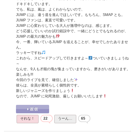
ドキドキしています。
でも、私は、嵐は、よくわからないので、
JUMP には、違う道を進んでほしいです。もちろん、SMAP とも。
JUMP ファンは、素直で可愛いです。
JUMP に心変わりしている大人が激増中なのは、感じます。
どう応援していいのか試行錯誤中で、一緒にどうとでもなれるのが、
JUMP の最大の魅力かも
今、一番、輝いているJUMP を追えることが、幸せでしかたありませ
ん。
ラッキーですね
これから、スピードアップして行きますよ～
ついていきましょうね
～
なんせ、9人も才能の塊が集まっていますから、磨きがいがあります。
楽しみも!!!
今回のライブを見て、確信しました
彼らは、全員が素晴らしく個性的です。
新しいジャニーズを作りましょう
なので、JUMP に叱咤激励、厳しくお願いいたします
それな！
22
うーん…
65