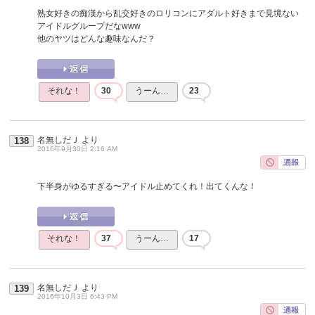
熟女好きの痴漢から乱交好きのロリコンにアダルト好きまで見境ない
アイドルグループだなwww
他のヤツはどんな趣味なんだ？
それな！
30
うーん…
23
名無しだＪ
より
138
2016年9月30日 2:16 AM
下半身がゆるすぎる〜アイドル止めてくれ！出てくんな！
それな！
37
うーん…
17
名無しだＪ
より
139
2016年10月3日 6:43 PM