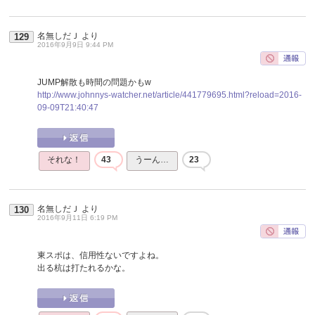
名無しだＪ
より
129
2016年9月9日 9:44 PM
JUMP解散も時間の問題かもw
http://www.johnnys-watcher.net/article/441779695.html?reload=2016-
09-09T21:40:47
それな！
43
うーん…
23
名無しだＪ
より
130
2016年9月11日 6:19 PM
東スポは、信用性ないですよね。
出る杭は打たれるかな。