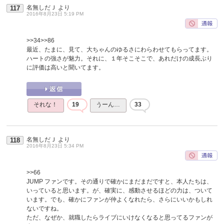
名無しだＪ
より
117
2016年8月23日 5:19 PM
>>34
>>86
最近、たまに、見て、大ちゃんのゆるさにわらわせてもらってます。
ハートの強さが魅力。それに、１年そこそこで、あれだけの成長ぶり
に評価は高いと聞いてます。
それな！
19
うーん…
33
名無しだＪ
より
118
2016年8月23日 5:34 PM
>>66
JUMP ファンです。その通りで確かにまだまだですと、本人たちは、
いっていると思います。が、確実に、感動させるほどの力は、ついて
います。でも、確かにファンが仲よくなれたら、さらにいいかもしれ
ないですね。
ただ、なぜか、就職したらライブにいけなくなると思ってるファンが