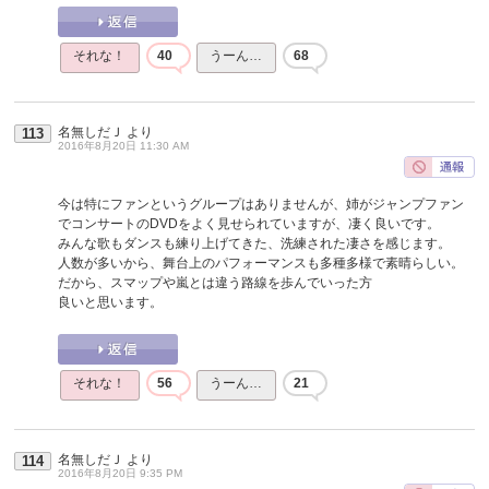
それな！
40
うーん…
68
名無しだＪ
より
113
2016年8月20日 11:30 AM
今は特にファンというグループはありませんが、姉がジャンプファン
でコンサートのDVDをよく見せられていますが、凄く良いです。
みんな歌もダンスも練り上げてきた、洗練された凄さを感じます。
人数が多いから、舞台上のパフォーマンスも多種多様で素晴らしい。
だから、スマップや嵐とは違う路線を歩んでいった方
良いと思います。
それな！
56
うーん…
21
名無しだＪ
より
114
2016年8月20日 9:35 PM