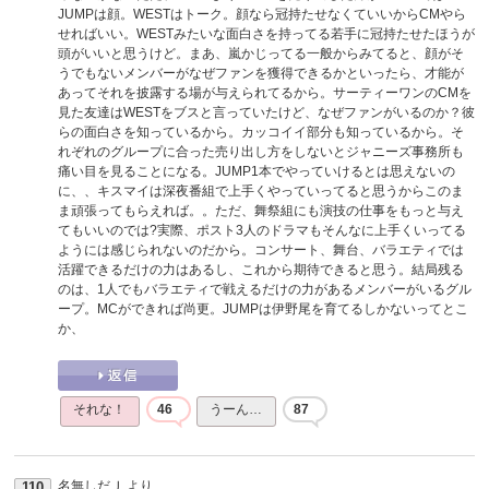
JUMPは顔。WESTはトーク。顔なら冠持たせなくていいからCMやら
せればいい。WESTみたいな面白さを持ってる若手に冠持たせたほうが
頭がいいと思うけど。まあ、嵐かじってる一般からみてると、顔がそ
うでもないメンバーがなぜファンを獲得できるかといったら、才能が
あってそれを披露する場が与えられてるから。サーティーワンのCMを
見た友達はWESTをブスと言っていたけど、なぜファンがいるのか？彼
らの面白さを知っているから。カッコイイ部分も知っているから。そ
れぞれのグループに合った売り出し方をしないとジャニーズ事務所も
痛い目を見ることになる。JUMP1本でやっていけるとは思えないの
に、、キスマイは深夜番組で上手くやっていってると思うからこのま
ま頑張ってもらえれば。。ただ、舞祭組にも演技の仕事をもっと与え
てもいいのでは?実際、ポスト3人のドラマもそんなに上手くいってる
ようには感じられないのだから。コンサート、舞台、バラエティでは
活躍できるだけの力はあるし、これから期待できると思う。結局残る
のは、1人でもバラエティで戦えるだけの力があるメンバーがいるグル
ープ。MCができれば尚更。JUMPは伊野尾を育てるしかないってとこ
か、
それな！
46
うーん…
87
名無しだＪ
より
110