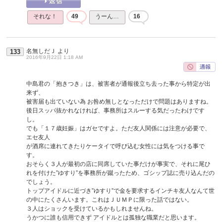
それな！
49
うーん…
16
名無しだＪ
より
133
2016年9月22日 1:18 AM
中島君の「抱きつき」は、被害者が通報後立ち去った事から特定が出
来ず、
被害届も出ていない為 お咎め無しとなっただけで問題はありますね。
後日スッパ抜かれなければ、事務所はスルーする気だったわけです
し。
でも「１７歳妊娠」はガセですよ。ただ友人関係には注意が必要で、
エセ友人
が酒席に連れてきたりケータイで呼び込む女性には気をつける事で
す。
おそらく３人が最初の店に同席していた事だけが事実で、それに尾ひ
れを付けた”ゆすり”を事務所が蹴ったため、ゴシップ誌に売り込んだの
でしょう。
トップアイドルに近づき”ゆすり”で金を要求するインチキ友人なんて世
の中にたくさんいます。これはＪＵＭＰに限った話ではない。
３人はショックを受けているかもしれませんね。
うかつに誰も信用できず アイドルとは孤独な職業だと思います。