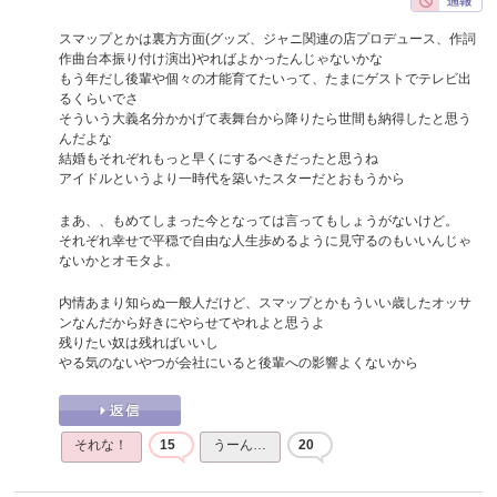
スマップとかは裏方方面(グッズ、ジャニ関連の店プロデュース、作詞
作曲台本振り付け演出)やればよかったんじゃないかな
もう年だし後輩や個々の才能育てたいって、たまにゲストでテレビ出
るくらいでさ
そういう大義名分かかげて表舞台から降りたら世間も納得したと思う
んだよな
結婚もそれぞれもっと早くにするべきだったと思うね
アイドルというより一時代を築いたスターだとおもうから
まあ、、もめてしまった今となっては言ってもしょうがないけど。
それぞれ幸せで平穏で自由な人生歩めるように見守るのもいいんじゃ
ないかとオモタよ。
内情あまり知らぬ一般人だけど、スマップとかもういい歳したオッサ
ンなんだから好きにやらせてやれよと思うよ
残りたい奴は残ればいいし
やる気のないやつが会社にいると後輩への影響よくないから
それな！
15
うーん…
20