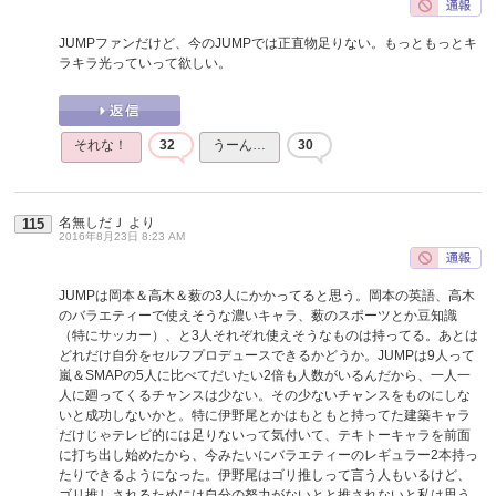
JUMPファンだけど、今のJUMPでは正直物足りない。もっともっとキ
ラキラ光っていって欲しい。
それな！
32
うーん…
30
名無しだＪ
より
115
2016年8月23日 8:23 AM
JUMPは岡本＆高木＆薮の3人にかかってると思う。岡本の英語、高木
のバラエティーで使えそうな濃いキャラ、薮のスポーツとか豆知識
（特にサッカー）、と3人それぞれ使えそうなものは持ってる。あとは
どれだけ自分をセルフプロデュースできるかどうか。JUMPは9人って
嵐＆SMAPの5人に比べてだいたい2倍も人数がいるんだから、一人一
人に廻ってくるチャンスは少ない。その少ないチャンスをものにしな
いと成功しないかと。特に伊野尾とかはもともと持ってた建築キャラ
だけじゃテレビ的には足りないって気付いて、テキトーキャラを前面
に打ち出し始めたから、今みたいにバラエティーのレギュラー2本持っ
たりできるようになった。伊野尾はゴリ推しって言う人もいるけど、
ゴリ推しされるためには自分の努力がないとと推されないと私は思う