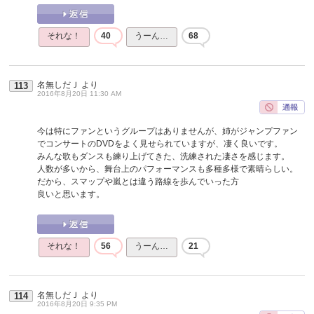
それな！
40
うーん…
68
名無しだＪ
より
113
2016年8月20日 11:30 AM
今は特にファンというグループはありませんが、姉がジャンプファン
でコンサートのDVDをよく見せられていますが、凄く良いです。
みんな歌もダンスも練り上げてきた、洗練された凄さを感じます。
人数が多いから、舞台上のパフォーマンスも多種多様で素晴らしい。
だから、スマップや嵐とは違う路線を歩んでいった方
良いと思います。
それな！
56
うーん…
21
名無しだＪ
より
114
2016年8月20日 9:35 PM