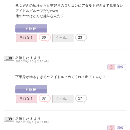
熟女好きの痴漢から乱交好きのロリコンにアダルト好きまで見境ない
アイドルグループだなwww
他のヤツはどんな趣味なんだ？
それな！
30
うーん…
23
名無しだＪ
より
138
2016年9月30日 2:16 AM
下半身がゆるすぎる〜アイドル止めてくれ！出てくんな！
それな！
37
うーん…
17
名無しだＪ
より
139
2016年10月3日 6:43 PM