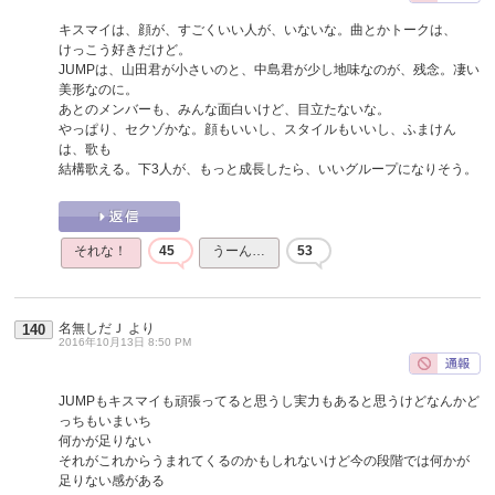
キスマイは、顔が、すごくいい人が、いないな。曲とかトークは、
けっこう好きだけど。
JUMPは、山田君が小さいのと、中島君が少し地味なのが、残念。凄い
美形なのに。
あとのメンバーも、みんな面白いけど、目立たないな。
やっぱり、セクゾかな。顔もいいし、スタイルもいいし、ふまけん
は、歌も
結構歌える。下3人が、もっと成長したら、いいグループになりそう。
それな！
45
うーん…
53
名無しだＪ
より
140
2016年10月13日 8:50 PM
JUMPもキスマイも頑張ってると思うし実力もあると思うけどなんかど
っちもいまいち
何かが足りない
それがこれからうまれてくるのかもしれないけど今の段階では何かが
足りない感がある