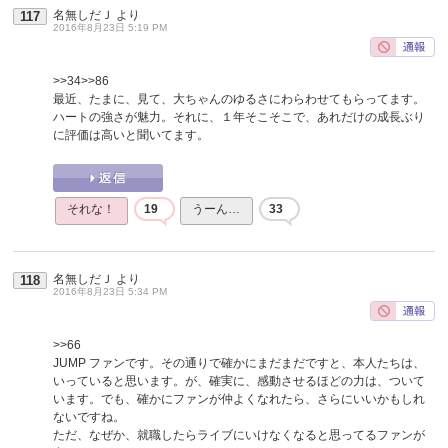
名無しだＪ
より
117
2016年8月23日 5:19 PM
>>34
>>86
最近、たまに、見て、大ちゃんのゆるさにわらわせてもらってます。
ハートの強さが魅力。それに、１年そこそこで、あれだけの成長ぶり
に評価は高いと聞いてます。
それな！
19
うーん…
33
名無しだＪ
より
118
2016年8月23日 5:34 PM
>>66
JUMP ファンです。その通りで確かにまだまだですと、本人たちは、
いっていると思います。が、確実に、感動させるほどの力は、ついて
います。でも、確かにファンが仲よくなれたら、さらにいいかもしれ
ないですね。
ただ、なぜか、就職したらライブにいけなくなると思ってるファンが