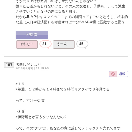
うが売り上げ枚数高いのはしかたないんじゃない？
微々たる差かもしれないけど、その人の友達も、子供も、、って派生
させていくとかなりの差になると思う。
だからJUMPやキスマイのここまでの健闘ってすごいと思うし、根本的
な差（人口や経済面）を考慮すれば十分SMAPや嵐に匹敵すると思う
それな！
31
うーん…
45
名無しだＪ
より
103
2016年7月9日 11:18 AM
>７５
>毎週」１２時から１４時まで２時間リアタイで３年見てる
って、すげーな 笑
>８９
>伊野尾とか言うクソなんなの？
って、その”クソ”は、あなたの意に反してメチャクチャ売れてます