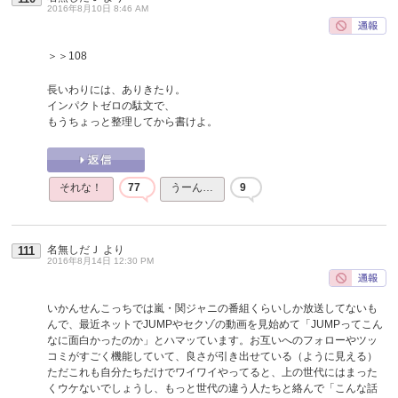
2016年8月10日 8:46 AM
＞＞108
長いわりには、ありきたり。
インパクトゼロの駄文で、
もうちょっと整理してから書けよ。
それな！
77
うーん…
9
名無しだＪ
より
111
2016年8月14日 12:30 PM
いかんせんこっちでは嵐・関ジャニの番組くらいしか放送してないも
んで、最近ネットでJUMPやセクゾの動画を見始めて「JUMPってこん
なに面白かったのか」とハマッています。お互いへのフォローやツッ
コミがすごく機能していて、良さが引き出せている（ように見える）
ただこれも自分たちだけでワイワイやってると、上の世代にはまった
くウケないでしょうし、もっと世代の違う人たちと絡んで「こんな話