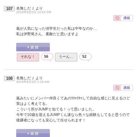
名無しだＪ
より
107
2016年8月2日 12:42 PM
嵐が人気になった頃学生だった私は中年なのか…
私は伊野尾さん、素敵だと思いますよ
それな！
56
うーん…
52
名無しだＪ
より
108
2016年8月3日 1:18 AM
嵐みたいにメンバー仲良くてあのﾜﾁｬﾜﾁｬして自由な感じに見えるけど
実はよく考えてる。
こういう所がJUMPと似てる！って思いました。
今年で10歳を迎えるJUMPくん達なら色々な経験もしてると思うので
後継者になっても安心して任せられます！