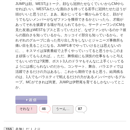
JUMPは顔。WESTはトーク。顔なら冠持たせなくていいからCMやら
せればいい。WESTみたいな面白さを持ってる若手に冠持たせたほうが
頭がいいと思うけど。まあ、嵐かじってる一般からみてると、顔がそ
うでもないメンバーがなぜファンを獲得できるかといったら、才能が
あってそれを披露する場が与えられてるから。サーティーワンのCMを
見た友達はWESTをブスと言っていたけど、なぜファンがいるのか？彼
らの面白さを知っているから。カッコイイ部分も知っているから。そ
れぞれのグループに合った売り出し方をしないとジャニーズ事務所も
痛い目を見ることになる。JUMP1本でやっていけるとは思えないの
に、、キスマイは深夜番組で上手くやっていってると思うからこのま
ま頑張ってもらえれば。。ただ、舞祭組にも演技の仕事をもっと与え
てもいいのでは?実際、ポスト3人のドラマもそんなに上手くいってる
ようには感じられないのだから。コンサート、舞台、バラエティでは
活躍できるだけの力はあるし、これから期待できると思う。結局残る
のは、1人でもバラエティで戦えるだけの力があるメンバーがいるグル
ープ。MCができれば尚更。JUMPは伊野尾を育てるしかないってとこ
か、
それな！
46
うーん…
87
名無しだＪ
より
110