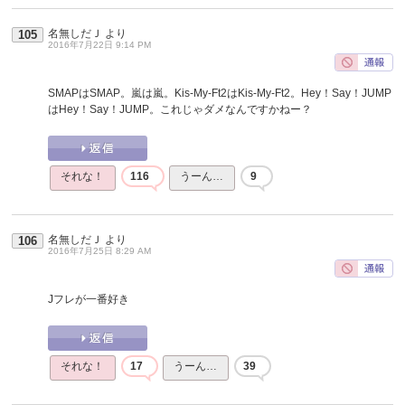
名無しだＪ
より
105
2016年7月22日 9:14 PM
SMAPはSMAP。嵐は嵐。Kis-My-Ft2はKis-My-Ft2。Hey！Say！JUMP
はHey！Say！JUMP。これじゃダメなんですかねー？
それな！
116
うーん…
9
名無しだＪ
より
106
2016年7月25日 8:29 AM
Jフレが一番好き
それな！
17
うーん…
39