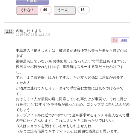
それな！
49
うーん…
16
名無しだＪ
より
133
2016年9月22日 1:18 AM
中島君の「抱きつき」は、被害者が通報後立ち去った事から特定が出
来ず、
被害届も出ていない為 お咎め無しとなっただけで問題はありますね。
後日スッパ抜かれなければ、事務所はスルーする気だったわけです
し。
でも「１７歳妊娠」はガセですよ。ただ友人関係には注意が必要で、
エセ友人
が酒席に連れてきたりケータイで呼び込む女性には気をつける事で
す。
おそらく３人が最初の店に同席していた事だけが事実で、それに尾ひ
れを付けた”ゆすり”を事務所が蹴ったため、ゴシップ誌に売り込んだの
でしょう。
トップアイドルに近づき”ゆすり”で金を要求するインチキ友人なんて世
の中にたくさんいます。これはＪＵＭＰに限った話ではない。
３人はショックを受けているかもしれませんね。
うかつに誰も信用できず アイドルとは孤独な職業だと思います。