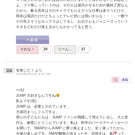
よ。ゴリ推しっていうのは、その人は成功させるための最終工程なん
だから。薮＆高木はそのキャラでもらえそうな仕事は多そうだけど、
岡本は英語だけだとちょっとテレビ的には弱いからな・・・。一般ウ
ケの良さそうなルックスはしてるし、お父さんもジャニーズっていう
ネタをどれだけ使えるかにもかかってると思う。
それな！
20
うーん…
37
名無しだＪ
より
116
2016年8月23日 4:51 PM
>>32
JUMP 大好きなんですね
私もです(笑)
JUMP は、必要とされています。
大成功まっしぐらですよ。
周りの子どもたちは、JUMP ファンが飛躍して増えているし、大人世
代も、確実にとりこんでいます。私は、昨年のバースデーメッセージ
を聞いて、SMAPからJUMP に乗り換えました。全く違ってたから。
今後が楽しみです。SMAP解散が決まった今、目指すは、嵐
って、