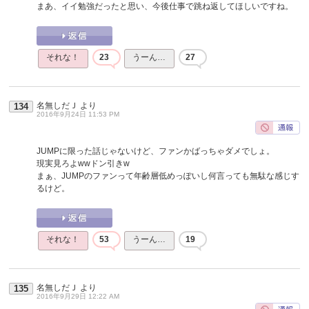
まあ、イイ勉強だったと思い、今後仕事で跳ね返してほしいですね。
それな！
23
うーん…
27
名無しだＪ
より
134
2016年9月24日 11:53 PM
JUMPに限った話じゃないけど、ファンかばっちゃダメでしょ。
現実見ろよwwドン引きw
まぁ、JUMPのファンって年齢層低めっぽいし何言っても無駄な感じす
るけど。
それな！
53
うーん…
19
名無しだＪ
より
135
2016年9月29日 12:22 AM