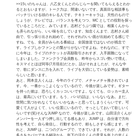
>>15
いのちゃんは、八乙女くんとのらじらーを聞いてもらえるとわか
るとおもいますが、トーク力は、間違いないです。真面目な相談事も
バッチリいける頭のキレる人です。テキトーキャラは、天性のもので
しょうが、テレビでは、バランスを考えつつ、MC としての役割を探っ
ているところだと、みています。志村どうぶつ園では、相葉くんから
も弄られながら、いい味を出しています。知念くんまで、志村さん経
由で、引っ張り出され始めて、それぞれのいい面が出始めてる感じで
すね。でも、全員がみられる番組は、全国放送ではないのが残念で
す。ライブしかファンとの繋がりがないですよね。それなのに、すで
に今年は、ライブのチケットが高額取引されすぎ、入手困難になって
しまいました。ファンクラブ会員数も、昨年からスゴい勢いで増え、
キスマイとほぼ同等(7月現在)だとか。話がそれましたが、そんな中
で、歌にダンスに力を入れて、ライブを大切にしている姿勢は、素晴
らしいと思います。
あと、岡本圭人くんは、今年のライブで、メチャメチャ推されていま
す。今、一番かっこよくなっているので、今後が楽しみです。ギター
を持った彼は、恐ろしくカッコいいですよ。なくても、ロッカー圭人
は、最高にいけています。もう、パパの話は、いらないなあ。まだ、
世間に気づかれなくてもいいかなあ～と思ってしまうくらいです。可
愛くて人がよくて、いい位置にいるので、そっとしておいて欲しいく
らいです(笑)そんなJUMP なので、今後が楽しみです。山田涼介くんが
メンバーを一人ずつ押し出してる感もあり、JUMP は、自分達で方向
性を考えて、自ら発信し、行動するので、頼もしさすら感じます。そ
れと、JUMP は、二つのグループで、できています。それが、人数の
多さをカバーできる秘訣かも。年下の涼介くんの意見を年上の光くん