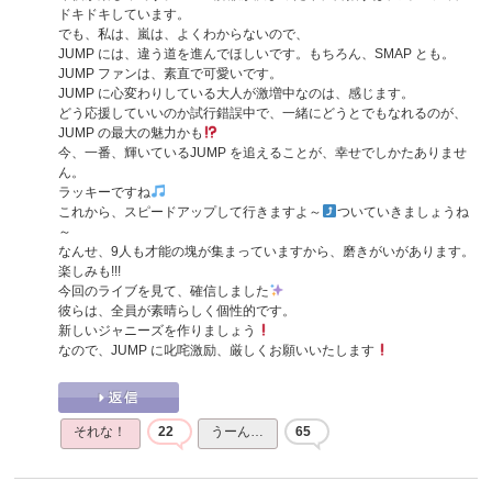
ドキドキしています。
でも、私は、嵐は、よくわからないので、
JUMP には、違う道を進んでほしいです。もちろん、SMAP とも。
JUMP ファンは、素直で可愛いです。
JUMP に心変わりしている大人が激増中なのは、感じます。
どう応援していいのか試行錯誤中で、一緒にどうとでもなれるのが、
JUMP の最大の魅力かも
今、一番、輝いているJUMP を追えることが、幸せでしかたありませ
ん。
ラッキーですね
これから、スピードアップして行きますよ～
ついていきましょうね
～
なんせ、9人も才能の塊が集まっていますから、磨きがいがあります。
楽しみも!!!
今回のライブを見て、確信しました
彼らは、全員が素晴らしく個性的です。
新しいジャニーズを作りましょう
なので、JUMP に叱咤激励、厳しくお願いいたします
それな！
22
うーん…
65