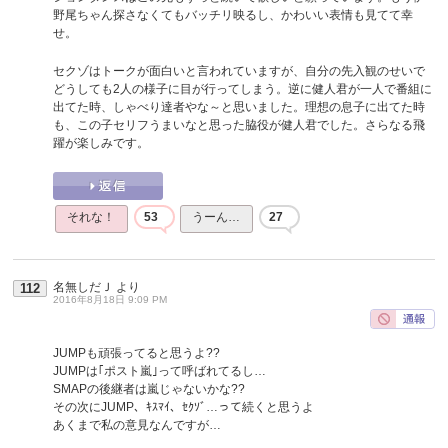
野尾ちゃん探さなくてもバッチリ映るし、かわいい表情も見てて幸
せ。
セクゾはトークが面白いと言われていますが、自分の先入観のせいで
どうしても2人の様子に目が行ってしまう。逆に健人君が一人で番組に
出てた時、しゃべり達者やな～と思いました。理想の息子に出てた時
も、この子セリフうまいなと思った脇役が健人君でした。さらなる飛
躍が楽しみです。
それな！
53
うーん…
27
名無しだＪ
より
112
2016年8月18日 9:09 PM
JUMPも頑張ってると思うよ??
JUMPは｢ポスト嵐｣って呼ばれてるし…
SMAPの後継者は嵐じゃないかな??
その次にJUMP、ｷｽﾏｲ、ｾｸｿﾞ…って続くと思うよ
あくまで私の意見なんですが…