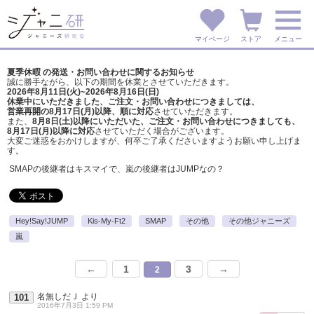
マイページ
ストア
メニュー
夏季休暇 の発送・お問い合わせに関するお知らせ
誠に勝手ながら、以下の期間を休業とさせていただきます。
2026年8月11日(火)~2026年8月16日(日)
休業中にいただきました、ご注文・お問い合わせにつきましては、
営業再開の8月17日(月)以降、順に対応
させていただきます。
また、
8月8日(土)以降にいただいた、ご注文・
お問い合わせにつきましても、
8月17日(月)以降に対応
させていただく場合がございます。
大変ご迷惑をおかけしますが、
何卒ご了承くださいますようお願い申し上げま
す。
SMAPの後継者はキスマイで、嵐の後継者はJUMPなの？
Hey!Say!JUMP
Kis-My-Ft2
SMAP
その他
その他ジャニーズ
嵐
←
1
3
→
2
名無しだＪ
より
101
2016年7月3日 1:59 PM