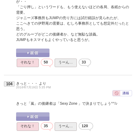
が・・
「ごり押し」というワードも、もう使えないほどの各局、各紙からの
需要。
ジャニーズ事務所もJUMPの売り方には試行錯誤が見られたが、
ここへきての伊野尾の需要は、むしろ事務所としても想定外だったと
思う。
どのグループがどこの後継者か、など無駄な談義。
JUMPもキスマイもよくやっていると思うが。
それな！
50
うーん…
33
きっと・・・
より
104
2016年7月19日 5:35 PM
きっと「嵐」の後継者は「Sexy Zone 」で決まりでしょう^^/♪
それな！
35
うーん…
120