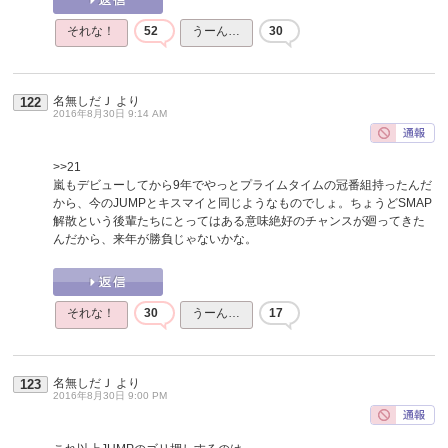
それな！
52
うーん…
30
名無しだＪ
より
122
2016年8月30日 9:14 AM
>>21
嵐もデビューしてから9年でやっとプライムタイムの冠番組持ったんだ
から、今のJUMPとキスマイと同じようなものでしょ。ちょうどSMAP
解散という後輩たちにとってはある意味絶好のチャンスが廻ってきた
んだから、来年が勝負じゃないかな。
それな！
30
うーん…
17
名無しだＪ
より
123
2016年8月30日 9:00 PM