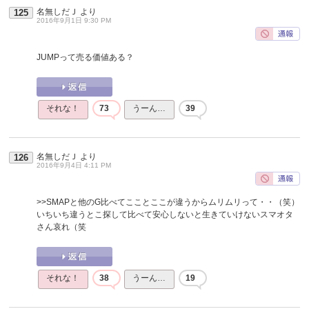
名無しだＪ
より
125
2016年9月1日 9:30 PM
JUMPって売る価値ある？
それな！
73
うーん…
39
名無しだＪ
より
126
2016年9月4日 4:11 PM
>>SMAPと他のG比べてこことここが違うからムリムリって・・（笑）
いちいち違うとこ探して比べて安心しないと生きていけないスマオタ
さん哀れ（笑
それな！
38
うーん…
19