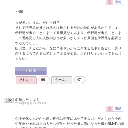
>>89
人が多い。うん。だから何？
そして伊野尾が推されるのは推されるだけの理由があるからでしょ。
伊野尾が出ることによって番組見なく人より、伊野尾が出ることによ
って番組見る人の人数のほうが多いからテレビ局側も伊野尾を必要と
するんでしょ。
山田君、チビだから、なに？小さいからこそ来る仕事もあるし、弄り
のネタにもできるんでしょ？全員が全員、大きけりゃいいってもんじ
ゃない。
それな！
60
うーん…
47
名無しだＪ
より
102
2016年7月3日 2:05 PM
今少子化なんだから若い世代は中年に比べて少ない。だとしたら今の
中年層やそれ以上の人たちが学生だった頃人気になった嵐やSMAPのほ