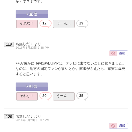
多くて？？です。
それな！
12
うーん…
29
名無しだＪ
より
119
2016年8月23日 5:38 PM
>>87
確かにHey!Say!JUMPは、テレビに出てないことに驚きました。
なのに、地方の固定ファンが多いとか。露出がふえたら、確実に爆発
すると思います。
それな！
20
うーん…
35
名無しだＪ
より
120
2016年8月23日 8:37 PM