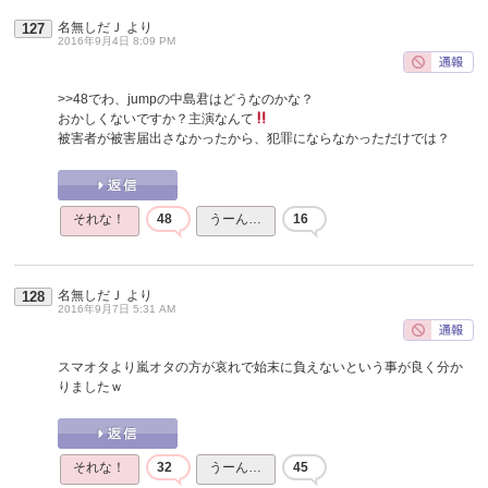
名無しだＪ
より
127
2016年9月4日 8:09 PM
>>48
でわ、jumpの中島君はどうなのかな？
おかしくないですか？主演なんて
被害者が被害届出さなかったから、犯罪にならなかっただけでは？
それな！
48
うーん…
16
名無しだＪ
より
128
2016年9月7日 5:31 AM
スマオタより嵐オタの方が哀れで始末に負えないという事が良く分か
りましたｗ
それな！
32
うーん…
45