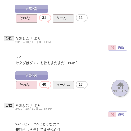
それな！
31
うーん…
11
名無しだＪ
より
141
2016年10月13日 8:51 PM
>>4
セクゾはダンスも歌もまだまだこれから
それな！
40
うーん…
17
名無しだＪ
より
142
2016年10月15日 11:25 PM
>>48
じゃjumpはどうなの？
犯罪らしき事してませんか？