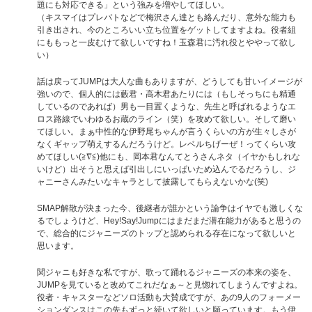
題にも対応できる」という強みを増やしてほしい。
（キスマイはプレバトなどで梅沢さん達とも絡んだり、意外な能力も
引き出され、今のところいい立ち位置をゲットしてますよね。役者組
にももっと一皮むけて欲しいですね！玉森君に汚れ役とややって欲し
い）
話は戻ってJUMPは大人な曲もありますが、どうしても甘いイメージが
強いので、個人的には藪君・高木君あたりには（もしそっちにも精通
しているのであれば）男も一目置くような、先生と呼ばれるようなエ
ロス路線でいわゆるお蔵のライン（笑）を攻めて欲しい。そして磨い
てほしい。まぁ中性的な伊野尾ちゃんが言うくらいの方が生々しさが
なくギャップ萌えするんだろうけど。レベルちげーぜ！ってくらい攻
めてほしい(≧∇≦)他にも、岡本君なんてとうさんネタ（イヤかもしれな
いけど）出そうと思えば引出しにいっぱいため込んでるだろうし、ジ
ャニーさんみたいなキャラとして披露してもらえないかな(笑)
SMAP解散が決まった今、後継者が誰かという論争はイヤでも激しくな
るでしょうけど、Hey!Say!Jumpにはまだまだ潜在能力があると思うの
で、総合的にジャニーズのトップと認められる存在になって欲しいと
思います。
関ジャニも好きな私ですが、歌って踊れるジャニーズの本来の姿を、
JUMPを見ていると改めてこれだなぁ～と見惚れてしまうんですよね。
役者・キャスターなどソロ活動も大賛成ですが、あの9人のフォーメー
ションダンスはこの先もずっと続いて欲しいと願っています。もう伊