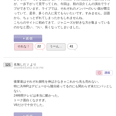
が、一歩下がって見守ってくれ、今回は、初の涼介くんの演出でライ
ブができています。ライブでは、それぞれのメンバーのいい面が際立
っていて、是非、多くの人に見てもらいたいです。すみません。話題
から、ちょっとずれてしまったかもしれませんね。
こちらのサイトに初めてきて、ジャニーズが好きな方が集まっている
のかなと思い、つい、長くなってしまいました。
それな！
22
うーん…
41
名無しだＪ
より
121
2016年8月29日 9:28 PM
後輩達はそれぞれ個性を伸ばさなきゃこれから先も売れない。
特にJUMPはデビューから随分経ってるのにも関わらず未だにパッとし
ない。
24時間テレビは本当に酷かった。
トーク面白くなさすぎ。
V6だけで十分でした。