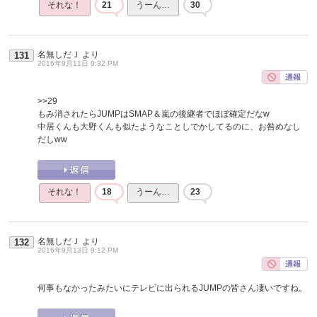
それな！
21
うーん…
30
名無しだＪ
より
131
2016年9月11日 9:32 PM
>>29
もみ消されたらJUMPはSMAP＆嵐の後継者でほぼ確定だなw
中居くんも大野くんも似たようなことしでかしてるのに、お咎めなし
だしww
それな！
18
うーん…
23
名無しだＪ
より
132
2016年9月13日 9:12 PM
何事もなかったみたいにテレビに出られるJUMPの皆さん凄いですね。