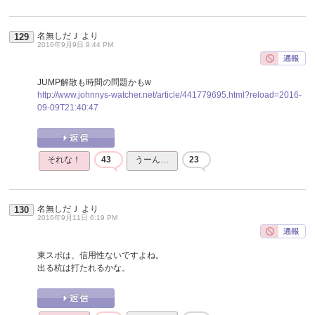
名無しだＪ
より
129
2016年9月9日 9:44 PM
JUMP解散も時間の問題かもw
http://www.johnnys-watcher.net/article/441779695.html?reload=2016-
09-09T21:40:47
それな！
43
うーん…
23
名無しだＪ
より
130
2016年9月11日 6:19 PM
東スポは、信用性ないですよね。
出る杭は打たれるかな。