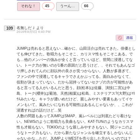
それな！
45
うーん…
66
名無しだＪ
より
109
2016年8月5日 6:40 PM
JUMPは売れると思えない…確かに、山田涼介は売れてきた。俳優とし
ても伸びてきた。歌唱力もそこそこ、カリスマ性もそこそこある。で
も…他のメンバーの強みが全くと言っていいほど、世間に浸透してな
い。トーク力が無いのが1番の原因だと思うけど、、それでもあんなゴ
リ押しされてんのに顔以外の良さが見つからない。人数が多過ぎて、
ファンの中で浸透してるキャラでさえかぶってる。面白みがなくて、
役割が決まっていない。だから冠持ってないセクゾの方が可能性があ
ると言ってる人がいるんだと思う。顔(松本)は佐藤、演技(二宮)は中
島、トーク(櫻井)は菊池、天然(相葉)は松島、ミステリアス?(大野)はﾏﾘ
ｳｽみたいな。キャラが濃いめだけど、親しみやすい要素もあってイケ
メンもいて。嵐みたいになれる可能性はあるんじゃないか、、これが
浸透すればの話だけど…笑
人数の問題もあってJUMPはSMAP、嵐レベルには到底たどり着けな
い。NEWSのように歌唱力も良曲もない。KAT-TUNのようなカリスマ
性も才能もない。TOKIOのような親しみやすさもない。関ジャニのよ
うなトーク力もない。だから新たなジャンルを確立するしかないんじ
ゃないかな…ただ、JUMPよりWESTを売り出した方がいいのでは？