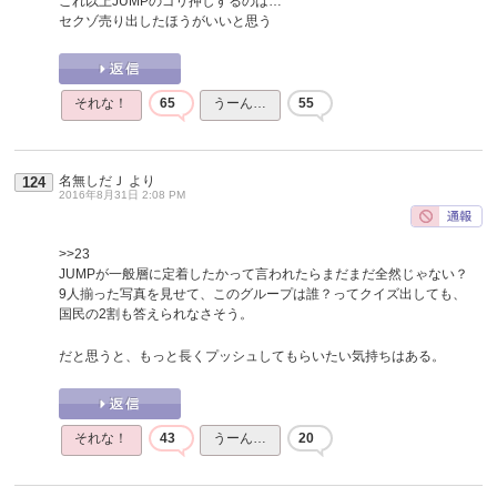
これ以上JUMPのゴリ押しするのは…
セクゾ売り出したほうがいいと思う
それな！
65
うーん…
55
名無しだＪ
より
124
2016年8月31日 2:08 PM
>>23
JUMPが一般層に定着したかって言われたらまだまだ全然じゃない？
9人揃った写真を見せて、このグループは誰？ってクイズ出しても、
国民の2割も答えられなさそう。
だと思うと、もっと長くプッシュしてもらいたい気持ちはある。
それな！
43
うーん…
20