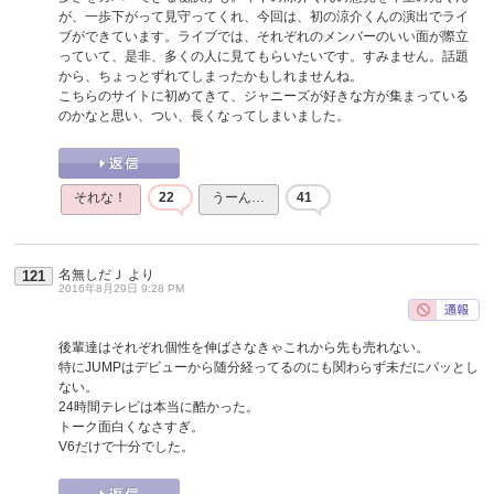
が、一歩下がって見守ってくれ、今回は、初の涼介くんの演出でライ
ブができています。ライブでは、それぞれのメンバーのいい面が際立
っていて、是非、多くの人に見てもらいたいです。すみません。話題
から、ちょっとずれてしまったかもしれませんね。
こちらのサイトに初めてきて、ジャニーズが好きな方が集まっている
のかなと思い、つい、長くなってしまいました。
それな！
22
うーん…
41
名無しだＪ
より
121
2016年8月29日 9:28 PM
後輩達はそれぞれ個性を伸ばさなきゃこれから先も売れない。
特にJUMPはデビューから随分経ってるのにも関わらず未だにパッとし
ない。
24時間テレビは本当に酷かった。
トーク面白くなさすぎ。
V6だけで十分でした。