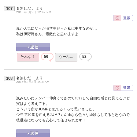
名無しだＪ
より
107
2016年8月2日 12:42 PM
嵐が人気になった頃学生だった私は中年なのか…
私は伊野尾さん、素敵だと思いますよ
それな！
56
うーん…
52
名無しだＪ
より
108
2016年8月3日 1:18 AM
嵐みたいにメンバー仲良くてあのﾜﾁｬﾜﾁｬして自由な感じに見えるけど
実はよく考えてる。
こういう所がJUMPと似てる！って思いました。
今年で10歳を迎えるJUMPくん達なら色々な経験もしてると思うので
後継者になっても安心して任せられます！