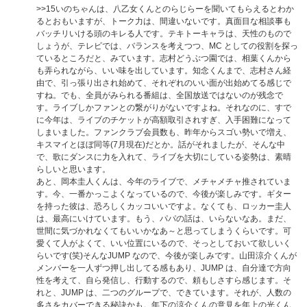
>>15
いのちゃんは、八乙女くんとのらじらーを聞いてもらえるとわか
るとおもいますが、トーク力は、間違いないです。真面目な相談事も
バッチリいける頭のキレる人です。テキトーキャラは、天性のもので
しょうが、テレビでは、バランスを考えつつ、MC としての役割を探っ
ているところだと、みています。志村どうぶつ園では、相葉くんから
も弄られながら、いい味を出しています。知念くんまで、志村さん経
由で、引っ張り出され始めて、それぞれのいい面が出始めてる感じで
すね。でも、全員がみられる番組は、全国放送ではないのが残念で
す。ライブしかファンとの繋がりがないですよね。それなのに、すで
に今年は、ライブのチケットが高額取引されすぎ、入手困難になって
しまいました。ファンクラブ会員数も、昨年からスゴい勢いで増え、
キスマイとほぼ同等(7月現在)だとか。話がそれましたが、そんな中
で、歌にダンスに力を入れて、ライブを大切にしている姿勢は、素晴
らしいと思います。
あと、岡本圭人くんは、今年のライブで、メチャメチャ推されていま
す。今、一番かっこよくなっているので、今後が楽しみです。ギター
を持った彼は、恐ろしくカッコいいですよ。なくても、ロッカー圭人
は、最高にいけています。もう、パパの話は、いらないなあ。まだ、
世間に気づかれなくてもいいかなあ～と思ってしまうくらいです。可
愛くて人がよくて、いい位置にいるので、そっとしておいて欲しいく
らいです(笑)そんなJUMP なので、今後が楽しみです。山田涼介くんが
メンバーを一人ずつ押し出してる感もあり、JUMP は、自分達で方向
性を考えて、自ら発信し、行動するので、頼もしさすら感じます。そ
れと、JUMP は、二つのグループで、できています。それが、人数の
多さをカバーできる秘訣かも。年下の涼介くんの意見を年上の光くん