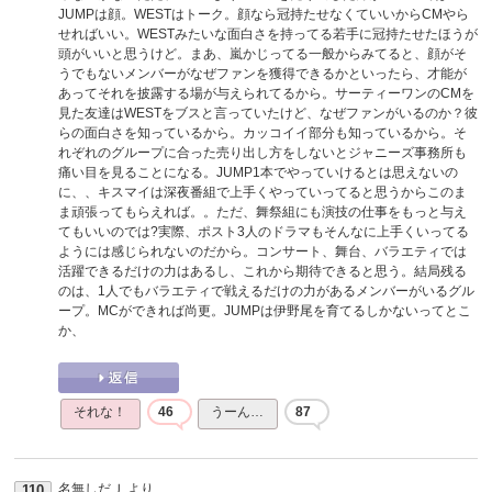
JUMPは顔。WESTはトーク。顔なら冠持たせなくていいからCMやら
せればいい。WESTみたいな面白さを持ってる若手に冠持たせたほうが
頭がいいと思うけど。まあ、嵐かじってる一般からみてると、顔がそ
うでもないメンバーがなぜファンを獲得できるかといったら、才能が
あってそれを披露する場が与えられてるから。サーティーワンのCMを
見た友達はWESTをブスと言っていたけど、なぜファンがいるのか？彼
らの面白さを知っているから。カッコイイ部分も知っているから。そ
れぞれのグループに合った売り出し方をしないとジャニーズ事務所も
痛い目を見ることになる。JUMP1本でやっていけるとは思えないの
に、、キスマイは深夜番組で上手くやっていってると思うからこのま
ま頑張ってもらえれば。。ただ、舞祭組にも演技の仕事をもっと与え
てもいいのでは?実際、ポスト3人のドラマもそんなに上手くいってる
ようには感じられないのだから。コンサート、舞台、バラエティでは
活躍できるだけの力はあるし、これから期待できると思う。結局残る
のは、1人でもバラエティで戦えるだけの力があるメンバーがいるグル
ープ。MCができれば尚更。JUMPは伊野尾を育てるしかないってとこ
か、
それな！
46
うーん…
87
名無しだＪ
より
110