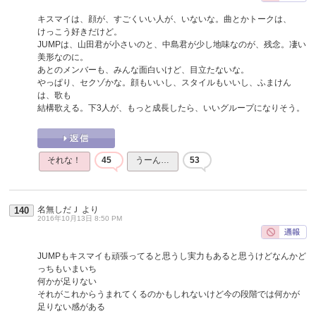
キスマイは、顔が、すごくいい人が、いないな。曲とかトークは、
けっこう好きだけど。
JUMPは、山田君が小さいのと、中島君が少し地味なのが、残念。凄い
美形なのに。
あとのメンバーも、みんな面白いけど、目立たないな。
やっぱり、セクゾかな。顔もいいし、スタイルもいいし、ふまけん
は、歌も
結構歌える。下3人が、もっと成長したら、いいグループになりそう。
それな！
45
うーん…
53
名無しだＪ
より
140
2016年10月13日 8:50 PM
JUMPもキスマイも頑張ってると思うし実力もあると思うけどなんかど
っちもいまいち
何かが足りない
それがこれからうまれてくるのかもしれないけど今の段階では何かが
足りない感がある