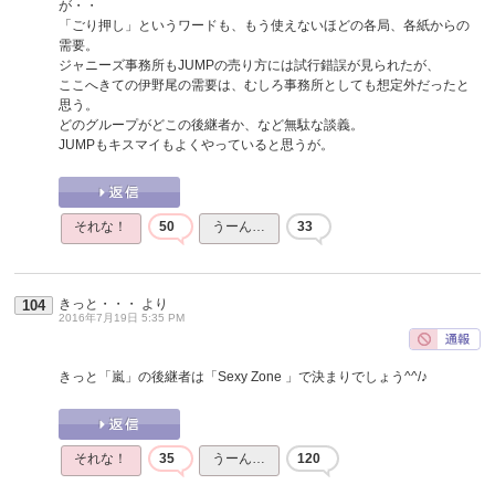
が・・
「ごり押し」というワードも、もう使えないほどの各局、各紙からの
需要。
ジャニーズ事務所もJUMPの売り方には試行錯誤が見られたが、
ここへきての伊野尾の需要は、むしろ事務所としても想定外だったと
思う。
どのグループがどこの後継者か、など無駄な談義。
JUMPもキスマイもよくやっていると思うが。
それな！
50
うーん…
33
きっと・・・
より
104
2016年7月19日 5:35 PM
きっと「嵐」の後継者は「Sexy Zone 」で決まりでしょう^^/♪
それな！
35
うーん…
120