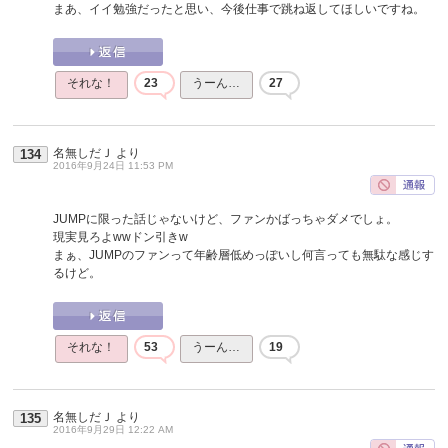
まあ、イイ勉強だったと思い、今後仕事で跳ね返してほしいですね。
それな！
23
うーん…
27
名無しだＪ
より
134
2016年9月24日 11:53 PM
JUMPに限った話じゃないけど、ファンかばっちゃダメでしょ。
現実見ろよwwドン引きw
まぁ、JUMPのファンって年齢層低めっぽいし何言っても無駄な感じす
るけど。
それな！
53
うーん…
19
名無しだＪ
より
135
2016年9月29日 12:22 AM