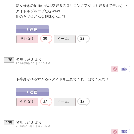
熟女好きの痴漢から乱交好きのロリコンにアダルト好きまで見境ない
アイドルグループだなwww
他のヤツはどんな趣味なんだ？
それな！
30
うーん…
23
名無しだＪ
より
138
2016年9月30日 2:16 AM
下半身がゆるすぎる〜アイドル止めてくれ！出てくんな！
それな！
37
うーん…
17
名無しだＪ
より
139
2016年10月3日 6:43 PM