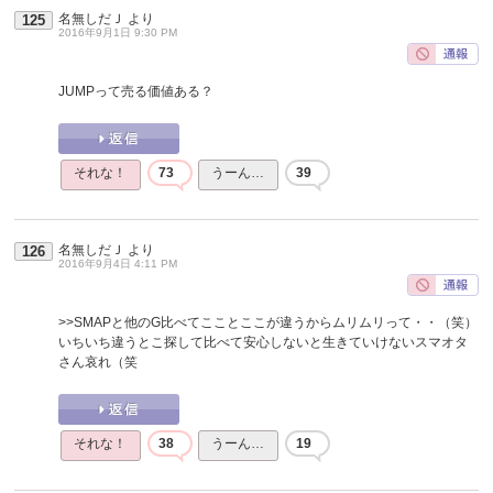
名無しだＪ
より
125
2016年9月1日 9:30 PM
JUMPって売る価値ある？
それな！
73
うーん…
39
名無しだＪ
より
126
2016年9月4日 4:11 PM
>>SMAPと他のG比べてこことここが違うからムリムリって・・（笑）
いちいち違うとこ探して比べて安心しないと生きていけないスマオタ
さん哀れ（笑
それな！
38
うーん…
19