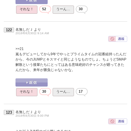
それな！
52
うーん…
30
名無しだＪ
より
122
2016年8月30日 9:14 AM
>>21
嵐もデビューしてから9年でやっとプライムタイムの冠番組持ったんだ
から、今のJUMPとキスマイと同じようなものでしょ。ちょうどSMAP
解散という後輩たちにとってはある意味絶好のチャンスが廻ってきた
んだから、来年が勝負じゃないかな。
それな！
30
うーん…
17
名無しだＪ
より
123
2016年8月30日 9:00 PM