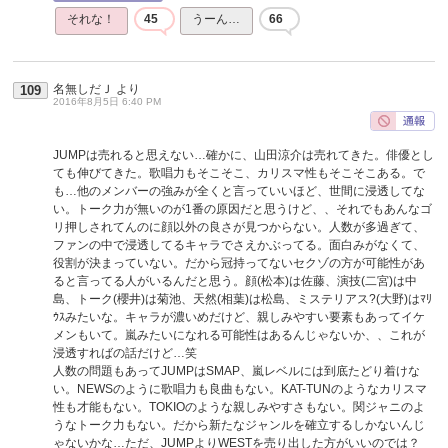
それな！
45
うーん…
66
名無しだＪ
より
109
2016年8月5日 6:40 PM
JUMPは売れると思えない…確かに、山田涼介は売れてきた。俳優とし
ても伸びてきた。歌唱力もそこそこ、カリスマ性もそこそこある。で
も…他のメンバーの強みが全くと言っていいほど、世間に浸透してな
い。トーク力が無いのが1番の原因だと思うけど、、それでもあんなゴ
リ押しされてんのに顔以外の良さが見つからない。人数が多過ぎて、
ファンの中で浸透してるキャラでさえかぶってる。面白みがなくて、
役割が決まっていない。だから冠持ってないセクゾの方が可能性があ
ると言ってる人がいるんだと思う。顔(松本)は佐藤、演技(二宮)は中
島、トーク(櫻井)は菊池、天然(相葉)は松島、ミステリアス?(大野)はﾏﾘ
ｳｽみたいな。キャラが濃いめだけど、親しみやすい要素もあってイケ
メンもいて。嵐みたいになれる可能性はあるんじゃないか、、これが
浸透すればの話だけど…笑
人数の問題もあってJUMPはSMAP、嵐レベルには到底たどり着けな
い。NEWSのように歌唱力も良曲もない。KAT-TUNのようなカリスマ
性も才能もない。TOKIOのような親しみやすさもない。関ジャニのよ
うなトーク力もない。だから新たなジャンルを確立するしかないんじ
ゃないかな…ただ、JUMPよりWESTを売り出した方がいいのでは？