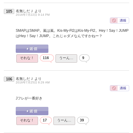
名無しだＪ
より
105
2016年7月22日 9:14 PM
SMAPはSMAP。嵐は嵐。Kis-My-Ft2はKis-My-Ft2。Hey！Say！JUMP
はHey！Say！JUMP。これじゃダメなんですかねー？
それな！
116
うーん…
9
名無しだＪ
より
106
2016年7月25日 8:29 AM
Jフレが一番好き
それな！
17
うーん…
39