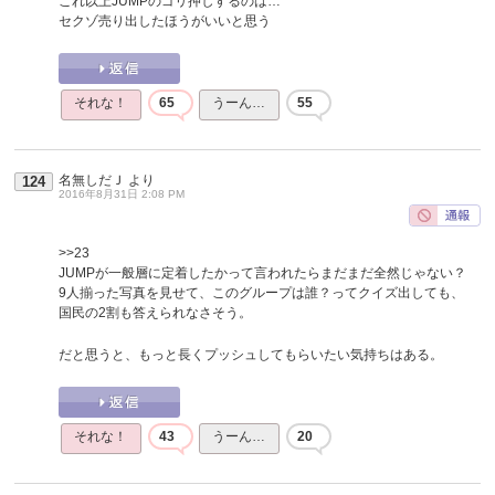
これ以上JUMPのゴリ押しするのは…
セクゾ売り出したほうがいいと思う
それな！
65
うーん…
55
名無しだＪ
より
124
2016年8月31日 2:08 PM
>>23
JUMPが一般層に定着したかって言われたらまだまだ全然じゃない？
9人揃った写真を見せて、このグループは誰？ってクイズ出しても、
国民の2割も答えられなさそう。
だと思うと、もっと長くプッシュしてもらいたい気持ちはある。
それな！
43
うーん…
20