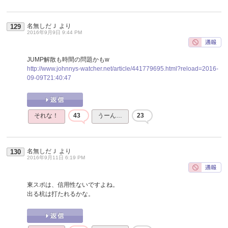
名無しだＪ
より
129
2016年9月9日 9:44 PM
JUMP解散も時間の問題かもw
http://www.johnnys-watcher.net/article/441779695.html?reload=2016-
09-09T21:40:47
それな！
43
うーん…
23
名無しだＪ
より
130
2016年9月11日 6:19 PM
東スポは、信用性ないですよね。
出る杭は打たれるかな。