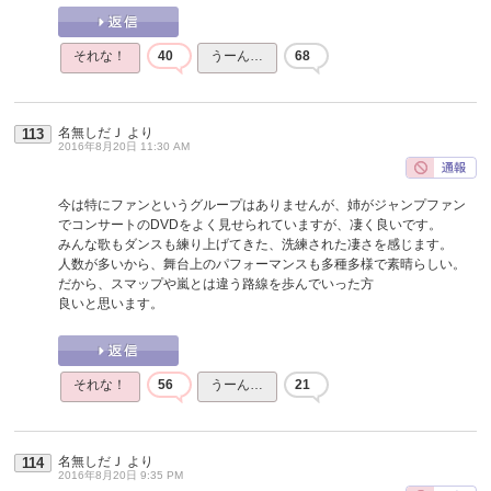
それな！
40
うーん…
68
名無しだＪ
より
113
2016年8月20日 11:30 AM
今は特にファンというグループはありませんが、姉がジャンプファン
でコンサートのDVDをよく見せられていますが、凄く良いです。
みんな歌もダンスも練り上げてきた、洗練された凄さを感じます。
人数が多いから、舞台上のパフォーマンスも多種多様で素晴らしい。
だから、スマップや嵐とは違う路線を歩んでいった方
良いと思います。
それな！
56
うーん…
21
名無しだＪ
より
114
2016年8月20日 9:35 PM