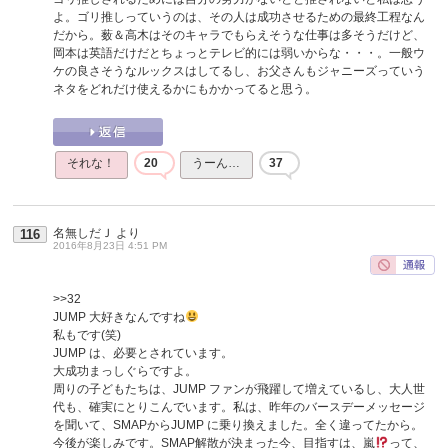
よ。ゴリ推しっていうのは、その人は成功させるための最終工程なん
だから。薮＆高木はそのキャラでもらえそうな仕事は多そうだけど、
岡本は英語だけだとちょっとテレビ的には弱いからな・・・。一般ウ
ケの良さそうなルックスはしてるし、お父さんもジャニーズっていう
ネタをどれだけ使えるかにもかかってると思う。
それな！
20
うーん…
37
名無しだＪ
より
116
2016年8月23日 4:51 PM
>>32
JUMP 大好きなんですね
私もです(笑)
JUMP は、必要とされています。
大成功まっしぐらですよ。
周りの子どもたちは、JUMP ファンが飛躍して増えているし、大人世
代も、確実にとりこんでいます。私は、昨年のバースデーメッセージ
を聞いて、SMAPからJUMP に乗り換えました。全く違ってたから。
今後が楽しみです。SMAP解散が決まった今、目指すは、嵐
って、