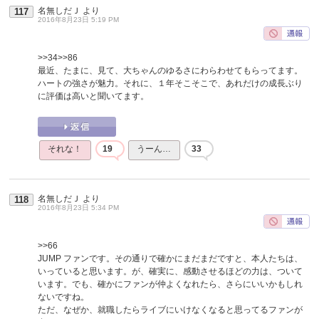
名無しだＪ
より
117
2016年8月23日 5:19 PM
>>34
>>86
最近、たまに、見て、大ちゃんのゆるさにわらわせてもらってます。
ハートの強さが魅力。それに、１年そこそこで、あれだけの成長ぶり
に評価は高いと聞いてます。
それな！
19
うーん…
33
名無しだＪ
より
118
2016年8月23日 5:34 PM
>>66
JUMP ファンです。その通りで確かにまだまだですと、本人たちは、
いっていると思います。が、確実に、感動させるほどの力は、ついて
います。でも、確かにファンが仲よくなれたら、さらにいいかもしれ
ないですね。
ただ、なぜか、就職したらライブにいけなくなると思ってるファンが