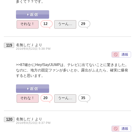
多くて？？です。
それな！
12
うーん…
29
名無しだＪ
より
119
2016年8月23日 5:38 PM
>>87
確かにHey!Say!JUMPは、テレビに出てないことに驚きました。
なのに、地方の固定ファンが多いとか。露出がふえたら、確実に爆発
すると思います。
それな！
20
うーん…
35
名無しだＪ
より
120
2016年8月23日 8:37 PM