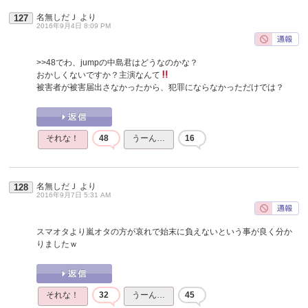
名無しだＪ
より
127
2016年9月4日 8:09 PM
>>48
でわ、jumpの中島君はどうなのかな？
おかしくないですか？主演なんて
被害者が被害届出さなかったから、犯罪にならなかっただけでは？
それな！
48
うーん…
16
名無しだＪ
より
128
2016年9月7日 5:31 AM
スマオタより嵐オタの方が哀れで始末に負えないという事が良く分か
りましたｗ
それな！
32
うーん…
45