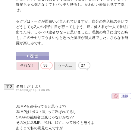
野尾ちゃん探さなくてもバッチリ映るし、かわいい表情も見てて幸
せ。
セクゾはトークが面白いと言われていますが、自分の先入観のせいで
どうしても2人の様子に目が行ってしまう。逆に健人君が一人で番組に
出てた時、しゃべり達者やな～と思いました。理想の息子に出てた時
も、この子セリフうまいなと思った脇役が健人君でした。さらなる飛
躍が楽しみです。
それな！
53
うーん…
27
名無しだＪ
より
112
2016年8月18日 9:09 PM
JUMPも頑張ってると思うよ??
JUMPは｢ポスト嵐｣って呼ばれてるし…
SMAPの後継者は嵐じゃないかな??
その次にJUMP、ｷｽﾏｲ、ｾｸｿﾞ…って続くと思うよ
あくまで私の意見なんですが…