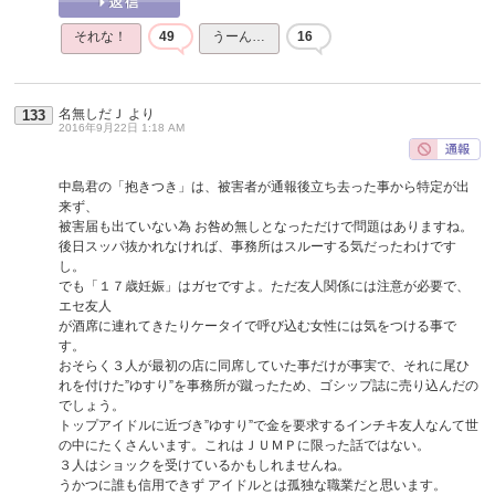
それな！
49
うーん…
16
名無しだＪ
より
133
2016年9月22日 1:18 AM
中島君の「抱きつき」は、被害者が通報後立ち去った事から特定が出
来ず、
被害届も出ていない為 お咎め無しとなっただけで問題はありますね。
後日スッパ抜かれなければ、事務所はスルーする気だったわけです
し。
でも「１７歳妊娠」はガセですよ。ただ友人関係には注意が必要で、
エセ友人
が酒席に連れてきたりケータイで呼び込む女性には気をつける事で
す。
おそらく３人が最初の店に同席していた事だけが事実で、それに尾ひ
れを付けた”ゆすり”を事務所が蹴ったため、ゴシップ誌に売り込んだの
でしょう。
トップアイドルに近づき”ゆすり”で金を要求するインチキ友人なんて世
の中にたくさんいます。これはＪＵＭＰに限った話ではない。
３人はショックを受けているかもしれませんね。
うかつに誰も信用できず アイドルとは孤独な職業だと思います。