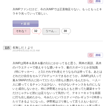
JUMPファンだけど、今のJUMPでは正直物足りない。もっともっとキ
ラキラ光っていって欲しい。
それな！
32
うーん…
30
名無しだＪ
より
115
2016年8月23日 8:23 AM
JUMPは岡本＆高木＆薮の3人にかかってると思う。岡本の英語、高木
のバラエティーで使えそうな濃いキャラ、薮のスポーツとか豆知識
（特にサッカー）、と3人それぞれ使えそうなものは持ってる。あとは
どれだけ自分をセルフプロデュースできるかどうか。JUMPは9人って
嵐＆SMAPの5人に比べてだいたい2倍も人数がいるんだから、一人一
人に廻ってくるチャンスは少ない。その少ないチャンスをものにしな
いと成功しないかと。特に伊野尾とかはもともと持ってた建築キャラ
だけじゃテレビ的には足りないって気付いて、テキトーキャラを前面
に打ち出し始めたから、今みたいにバラエティーのレギュラー2本持っ
たりできるようになった。伊野尾はゴリ推しって言う人もいるけど、
ゴリ推しされるためには自分の努力がないとと推されないと私は思う