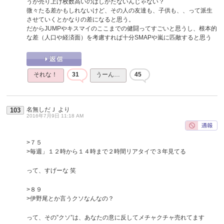
うが売り上げ枚数高いのはしかたないんじゃない？
微々たる差かもしれないけど、その人の友達も、子供も、、って派生
させていくとかなりの差になると思う。
だからJUMPやキスマイのここまでの健闘ってすごいと思うし、根本的
な差（人口や経済面）を考慮すれば十分SMAPや嵐に匹敵すると思う
それな！
31
うーん…
45
名無しだＪ
より
103
2016年7月9日 11:18 AM
>７５
>毎週」１２時から１４時まで２時間リアタイで３年見てる
って、すげーな 笑
>８９
>伊野尾とか言うクソなんなの？
って、その”クソ”は、あなたの意に反してメチャクチャ売れてます