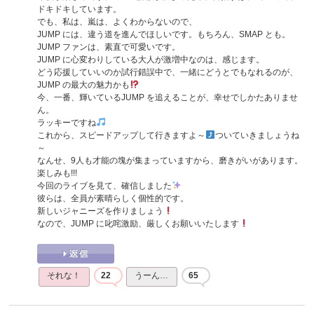
ドキドキしています。
でも、私は、嵐は、よくわからないので、
JUMP には、違う道を進んでほしいです。もちろん、SMAP とも。
JUMP ファンは、素直で可愛いです。
JUMP に心変わりしている大人が激増中なのは、感じます。
どう応援していいのか試行錯誤中で、一緒にどうとでもなれるのが、
JUMP の最大の魅力かも
今、一番、輝いているJUMP を追えることが、幸せでしかたありませ
ん。
ラッキーですね
これから、スピードアップして行きますよ～
ついていきましょうね
～
なんせ、9人も才能の塊が集まっていますから、磨きがいがあります。
楽しみも!!!
今回のライブを見て、確信しました
彼らは、全員が素晴らしく個性的です。
新しいジャニーズを作りましょう
なので、JUMP に叱咤激励、厳しくお願いいたします
それな！
22
うーん…
65