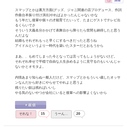
スマップとかは裏方方面(グッズ、ジャニ関連の店プロデュース、作詞
作曲台本振り付け演出)やればよかったんじゃないかな
もう年だし後輩や個々の才能育てたいって、たまにゲストでテレビ出
るくらいでさ
そういう大義名分かかげて表舞台から降りたら世間も納得したと思う
んだよな
結婚もそれぞれもっと早くにするべきだったと思うね
アイドルというより一時代を築いたスターだとおもうから
まあ、、もめてしまった今となっては言ってもしょうがないけど。
それぞれ幸せで平穏で自由な人生歩めるように見守るのもいいんじゃ
ないかとオモタよ。
内情あまり知らぬ一般人だけど、スマップとかもういい歳したオッサ
ンなんだから好きにやらせてやれよと思うよ
残りたい奴は残ればいいし
やる気のないやつが会社にいると後輩への影響よくないから
それな！
15
うーん…
20