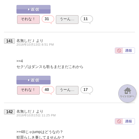
それな！
31
うーん…
11
名無しだＪ
より
141
2016年10月13日 8:51 PM
>>4
セクゾはダンスも歌もまだまだこれから
それな！
40
うーん…
17
名無しだＪ
より
142
2016年10月15日 11:25 PM
>>48
じゃjumpはどうなの？
犯罪らしき事してませんか？