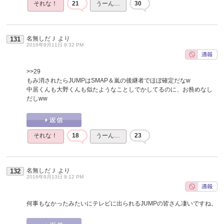
それな！
21
うーん…
30
名無しだＪ
より
131
2016年9月11日 9:32 PM
>>29
もみ消されたらJUMPはSMAP＆嵐の後継者でほぼ確定だなw
中居くんも大野くんも似たようなことしでかしてるのに、お咎めなし
だしww
それな！
18
うーん…
23
名無しだＪ
より
132
2016年9月13日 9:12 PM
何事もなかったみたいにテレビに出られるJUMPの皆さん凄いですね。