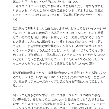
題にも対応できる」という強みを増やしてほしい。
（キスマイはプレバトなどで梅沢さん達とも絡んだり、意外な能力も
引き出され、今のところいい立ち位置をゲットしてますよね。役者組
にももっと一皮むけて欲しいですね！玉森君に汚れ役とややって欲し
い）
話は戻ってJUMPは大人な曲もありますが、どうしても甘いイメージが
強いので、個人的には藪君・高木君あたりには（もしそっちにも精通
しているのであれば）男も一目置くような、先生と呼ばれるようなエ
ロス路線でいわゆるお蔵のライン（笑）を攻めて欲しい。そして磨い
てほしい。まぁ中性的な伊野尾ちゃんが言うくらいの方が生々しさが
なくギャップ萌えするんだろうけど。レベルちげーぜ！ってくらい攻
めてほしい(≧∇≦)他にも、岡本君なんてとうさんネタ（イヤかもしれな
いけど）出そうと思えば引出しにいっぱいため込んでるだろうし、ジ
ャニーさんみたいなキャラとして披露してもらえないかな(笑)
SMAP解散が決まった今、後継者が誰かという論争はイヤでも激しくな
るでしょうけど、Hey!Say!Jumpにはまだまだ潜在能力があると思うの
で、総合的にジャニーズのトップと認められる存在になって欲しいと
思います。
関ジャニも好きな私ですが、歌って踊れるジャニーズの本来の姿を、
JUMPを見ていると改めてこれだなぁ～と見惚れてしまうんですよね。
役者・キャスターなどソロ活動も大賛成ですが、あの9人のフォーメー
ションダンスはこの先もずっと続いて欲しいと願っています。もう伊