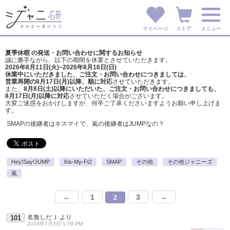
マイページ
ストア
メニュー
夏季休暇 の発送・お問い合わせに関するお知らせ
誠に勝手ながら、以下の期間を休業とさせていただきます。
2026年8月11日(火)~2026年8月16日(日)
休業中にいただきました、ご注文・お問い合わせにつきましては、
営業再開の8月17日(月)以降、順に対応
させていただきます。
また、
8月8日(土)以降にいただいた、ご注文・
お問い合わせにつきましても、
8月17日(月)以降に対応
させていただく場合がございます。
大変ご迷惑をおかけしますが、
何卒ご了承くださいますようお願い申し上げま
す。
SMAPの後継者はキスマイで、嵐の後継者はJUMPなの？
Hey!Say!JUMP
Kis-My-Ft2
SMAP
その他
その他ジャニーズ
嵐
←
1
3
→
2
名無しだＪ
より
101
2016年7月3日 1:59 PM