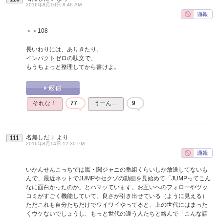
2016年8月10日 8:46 AM
＞＞108
長いわりには、ありきたり。
インパクトゼロの駄文で、
もうちょっと整理してから書けよ。
それな！
77
うーん…
9
名無しだＪ
より
111
2016年8月14日 12:30 PM
いかんせんこっちでは嵐・関ジャニの番組くらいしか放送してないも
んで、最近ネットでJUMPやセクゾの動画を見始めて「JUMPってこん
なに面白かったのか」とハマッています。お互いへのフォローやツッ
コミがすごく機能していて、良さが引き出せている（ように見える）
ただこれも自分たちだけでワイワイやってると、上の世代にはまった
くウケないでしょうし、もっと世代の違う人たちと絡んで「こんな話