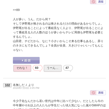
>>89
人が多い。うん。だから何？
そして伊野尾が推されるのは推されるだけの理由があるからでしょ。
伊野尾が出ることによって番組見なく人より、伊野尾が出ることによ
って番組見る人の人数のほうが多いからテレビ局側も伊野尾を必要と
するんでしょ。
山田君、チビだから、なに？小さいからこそ来る仕事もあるし、弄り
のネタにもできるんでしょ？全員が全員、大きけりゃいいってもんじ
ゃない。
それな！
60
うーん…
47
名無しだＪ
より
102
2016年7月3日 2:05 PM
今少子化なんだから若い世代は中年に比べて少ない。だとしたら今の
中年層やそれ以上の人たちが学生だった頃人気になった嵐やSMAPのほ