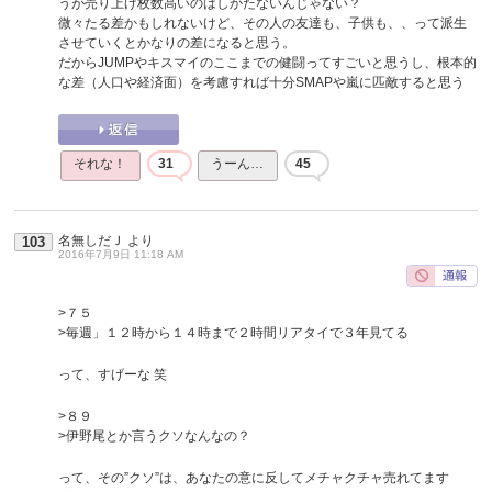
うが売り上げ枚数高いのはしかたないんじゃない？
微々たる差かもしれないけど、その人の友達も、子供も、、って派生
させていくとかなりの差になると思う。
だからJUMPやキスマイのここまでの健闘ってすごいと思うし、根本的
な差（人口や経済面）を考慮すれば十分SMAPや嵐に匹敵すると思う
それな！
31
うーん…
45
名無しだＪ
より
103
2016年7月9日 11:18 AM
>７５
>毎週」１２時から１４時まで２時間リアタイで３年見てる
って、すげーな 笑
>８９
>伊野尾とか言うクソなんなの？
って、その”クソ”は、あなたの意に反してメチャクチャ売れてます