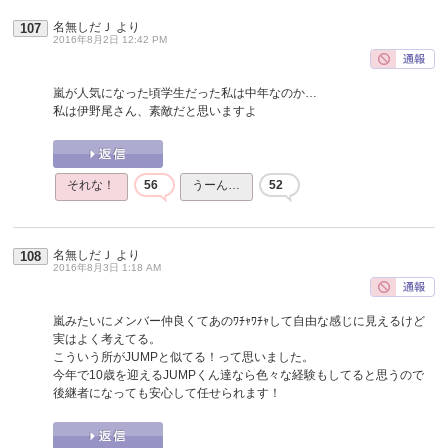
名無しだＪ
より
107
2016年8月2日 12:42 PM
嵐が人気になった頃学生だった私は中年なのか…
私は伊野尾さん、素敵だと思いますよ
それな！
56
うーん…
52
名無しだＪ
より
108
2016年8月3日 1:18 AM
嵐みたいにメンバー仲良くてあのﾜﾁｬﾜﾁｬして自由な感じに見えるけど
実はよく考えてる。
こういう所がJUMPと似てる！って思いました。
今年で10歳を迎えるJUMPくん達なら色々な経験もしてると思うので
後継者になっても安心して任せられます！