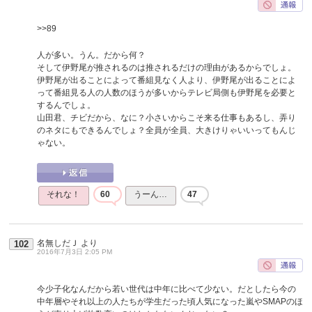
>>89
人が多い。うん。だから何？
そして伊野尾が推されるのは推されるだけの理由があるからでしょ。
伊野尾が出ることによって番組見なく人より、伊野尾が出ることによ
って番組見る人の人数のほうが多いからテレビ局側も伊野尾を必要と
するんでしょ。
山田君、チビだから、なに？小さいからこそ来る仕事もあるし、弄り
のネタにもできるんでしょ？全員が全員、大きけりゃいいってもんじ
ゃない。
それな！
60
うーん…
47
名無しだＪ
より
102
2016年7月3日 2:05 PM
今少子化なんだから若い世代は中年に比べて少ない。だとしたら今の
中年層やそれ以上の人たちが学生だった頃人気になった嵐やSMAPのほ