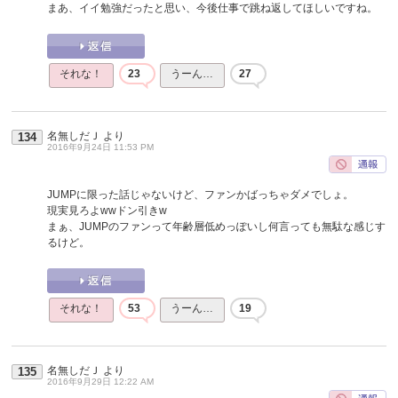
まあ、イイ勉強だったと思い、今後仕事で跳ね返してほしいですね。
それな！
23
うーん…
27
名無しだＪ
より
134
2016年9月24日 11:53 PM
JUMPに限った話じゃないけど、ファンかばっちゃダメでしょ。
現実見ろよwwドン引きw
まぁ、JUMPのファンって年齢層低めっぽいし何言っても無駄な感じす
るけど。
それな！
53
うーん…
19
名無しだＪ
より
135
2016年9月29日 12:22 AM