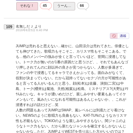
それな！
45
うーん…
66
名無しだＪ
より
109
2016年8月5日 6:40 PM
JUMPは売れると思えない…確かに、山田涼介は売れてきた。俳優とし
ても伸びてきた。歌唱力もそこそこ、カリスマ性もそこそこある。で
も…他のメンバーの強みが全くと言っていいほど、世間に浸透してな
い。トーク力が無いのが1番の原因だと思うけど、、それでもあんなゴ
リ押しされてんのに顔以外の良さが見つからない。人数が多過ぎて、
ファンの中で浸透してるキャラでさえかぶってる。面白みがなくて、
役割が決まっていない。だから冠持ってないセクゾの方が可能性があ
ると言ってる人がいるんだと思う。顔(松本)は佐藤、演技(二宮)は中
島、トーク(櫻井)は菊池、天然(相葉)は松島、ミステリアス?(大野)はﾏﾘ
ｳｽみたいな。キャラが濃いめだけど、親しみやすい要素もあってイケ
メンもいて。嵐みたいになれる可能性はあるんじゃないか、、これが
浸透すればの話だけど…笑
人数の問題もあってJUMPはSMAP、嵐レベルには到底たどり着けな
い。NEWSのように歌唱力も良曲もない。KAT-TUNのようなカリスマ
性も才能もない。TOKIOのような親しみやすさもない。関ジャニのよ
うなトーク力もない。だから新たなジャンルを確立するしかないんじ
ゃないかな…ただ、JUMPよりWESTを売り出した方がいいのでは？