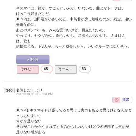
キスマイは、顔が、すごくいい人が、いないな。曲とかトークは、
けっこう好きだけど。
JUMPは、山田君が小さいのと、中島君が少し地味なのが、残念。凄い
美形なのに。
あとのメンバーも、みんな面白いけど、目立たないな。
やっぱり、セクゾかな。顔もいいし、スタイルもいいし、ふまけん
は、歌も
結構歌える。下3人が、もっと成長したら、いいグループになりそう。
それな！
45
うーん…
53
名無しだＪ
より
140
2016年10月13日 8:50 PM
JUMPもキスマイも頑張ってると思うし実力もあると思うけどなんかど
っちもいまいち
何かが足りない
それがこれからうまれてくるのかもしれないけど今の段階では何かが
足りない感がある