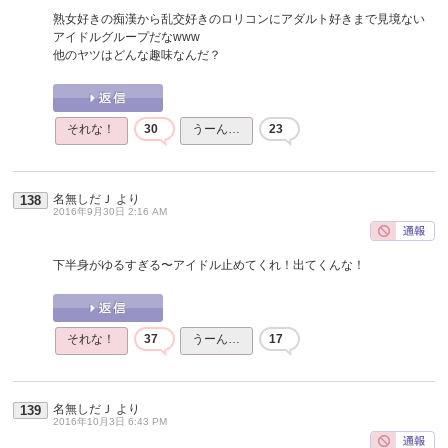
熟女好きの痴漢から乱交好きのロリコンにアダルト好きまで見境ない
アイドルグループだなwww
他のヤツはどんな趣味なんだ？
それな！
30
うーん…
23
名無しだＪ
より
138
2016年9月30日 2:16 AM
下半身がゆるすぎる〜アイドル止めてくれ！出てくんな！
それな！
37
うーん…
17
名無しだＪ
より
139
2016年10月3日 6:43 PM