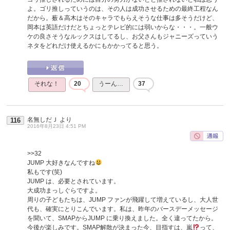
よ。ゴリ推しっていうのは、その人は成功させるための最終工程なん
だから。薮＆高木はそのキャラでもらえそうな仕事は多そうだけど、
岡本は英語だけだとちょっとテレビ的には弱いからな・・・。一般ウ
ケの良さそうなルックスはしてるし、お父さんもジャニーズっていう
ネタをどれだけ使えるかにもかかってると思う。
それな！
20
うーん…
37
名無しだＪ
より
116
2016年8月23日 4:51 PM
>>32
JUMP 大好きなんですね
私もです(笑)
JUMP は、必要とされています。
大成功まっしぐらですよ。
周りの子どもたちは、JUMP ファンが飛躍して増えているし、大人世
代も、確実にとりこんでいます。私は、昨年のバースデーメッセージ
を聞いて、SMAPからJUMP に乗り換えました。全く違ってたから。
今後が楽しみです。SMAP解散が決まった今、目指すは、嵐
って、