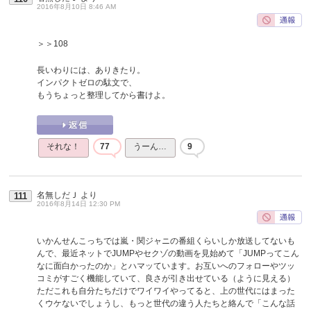
2016年8月10日 8:46 AM
＞＞108
長いわりには、ありきたり。
インパクトゼロの駄文で、
もうちょっと整理してから書けよ。
それな！
77
うーん…
9
名無しだＪ
より
111
2016年8月14日 12:30 PM
いかんせんこっちでは嵐・関ジャニの番組くらいしか放送してないも
んで、最近ネットでJUMPやセクゾの動画を見始めて「JUMPってこん
なに面白かったのか」とハマッています。お互いへのフォローやツッ
コミがすごく機能していて、良さが引き出せている（ように見える）
ただこれも自分たちだけでワイワイやってると、上の世代にはまった
くウケないでしょうし、もっと世代の違う人たちと絡んで「こんな話