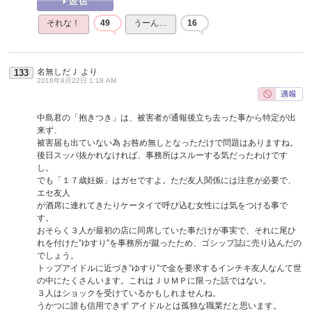
それな！
49
うーん…
16
名無しだＪ
より
133
2016年9月22日 1:18 AM
中島君の「抱きつき」は、被害者が通報後立ち去った事から特定が出
来ず、
被害届も出ていない為 お咎め無しとなっただけで問題はありますね。
後日スッパ抜かれなければ、事務所はスルーする気だったわけです
し。
でも「１７歳妊娠」はガセですよ。ただ友人関係には注意が必要で、
エセ友人
が酒席に連れてきたりケータイで呼び込む女性には気をつける事で
す。
おそらく３人が最初の店に同席していた事だけが事実で、それに尾ひ
れを付けた”ゆすり”を事務所が蹴ったため、ゴシップ誌に売り込んだの
でしょう。
トップアイドルに近づき”ゆすり”で金を要求するインチキ友人なんて世
の中にたくさんいます。これはＪＵＭＰに限った話ではない。
３人はショックを受けているかもしれませんね。
うかつに誰も信用できず アイドルとは孤独な職業だと思います。