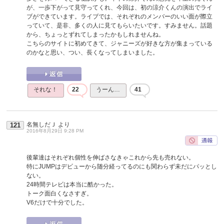
が、一歩下がって見守ってくれ、今回は、初の涼介くんの演出でライ
ブができています。ライブでは、それぞれのメンバーのいい面が際立
っていて、是非、多くの人に見てもらいたいです。すみません。話題
から、ちょっとずれてしまったかもしれませんね。
こちらのサイトに初めてきて、ジャニーズが好きな方が集まっている
のかなと思い、つい、長くなってしまいました。
それな！
22
うーん…
41
名無しだＪ
より
121
2016年8月29日 9:28 PM
後輩達はそれぞれ個性を伸ばさなきゃこれから先も売れない。
特にJUMPはデビューから随分経ってるのにも関わらず未だにパッとし
ない。
24時間テレビは本当に酷かった。
トーク面白くなさすぎ。
V6だけで十分でした。