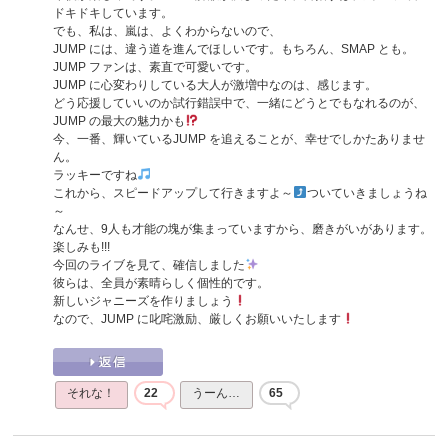
ドキドキしています。
でも、私は、嵐は、よくわからないので、
JUMP には、違う道を進んでほしいです。もちろん、SMAP とも。
JUMP ファンは、素直で可愛いです。
JUMP に心変わりしている大人が激増中なのは、感じます。
どう応援していいのか試行錯誤中で、一緒にどうとでもなれるのが、
JUMP の最大の魅力かも
今、一番、輝いているJUMP を追えることが、幸せでしかたありませ
ん。
ラッキーですね
これから、スピードアップして行きますよ～
ついていきましょうね
～
なんせ、9人も才能の塊が集まっていますから、磨きがいがあります。
楽しみも!!!
今回のライブを見て、確信しました
彼らは、全員が素晴らしく個性的です。
新しいジャニーズを作りましょう
なので、JUMP に叱咤激励、厳しくお願いいたします
それな！
22
うーん…
65