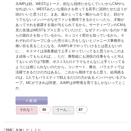
JUMPは顔。WESTはトーク。顔なら冠持たせなくていいからCMやら
せればいい。WESTみたいな面白さを持ってる若手に冠持たせたほうが
頭がいいと思うけど。まあ、嵐かじってる一般からみてると、顔がそ
うでもないメンバーがなぜファンを獲得できるかといったら、才能が
あってそれを披露する場が与えられてるから。サーティーワンのCMを
見た友達はWESTをブスと言っていたけど、なぜファンがいるのか？彼
らの面白さを知っているから。カッコイイ部分も知っているから。そ
れぞれのグループに合った売り出し方をしないとジャニーズ事務所も
痛い目を見ることになる。JUMP1本でやっていけるとは思えないの
に、、キスマイは深夜番組で上手くやっていってると思うからこのま
ま頑張ってもらえれば。。ただ、舞祭組にも演技の仕事をもっと与え
てもいいのでは?実際、ポスト3人のドラマもそんなに上手くいってる
ようには感じられないのだから。コンサート、舞台、バラエティでは
活躍できるだけの力はあるし、これから期待できると思う。結局残る
のは、1人でもバラエティで戦えるだけの力があるメンバーがいるグル
ープ。MCができれば尚更。JUMPは伊野尾を育てるしかないってとこ
か、
それな！
46
うーん…
87
名無しだＪ
より
110