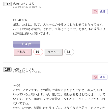
名無しだＪ
より
117
2016年8月23日 5:19 PM
>>34
>>86
最近、たまに、見て、大ちゃんのゆるさにわらわせてもらってます。
ハートの強さが魅力。それに、１年そこそこで、あれだけの成長ぶり
に評価は高いと聞いてます。
それな！
19
うーん…
33
名無しだＪ
より
118
2016年8月23日 5:34 PM
>>66
JUMP ファンです。その通りで確かにまだまだですと、本人たちは、
いっていると思います。が、確実に、感動させるほどの力は、ついて
います。でも、確かにファンが仲よくなれたら、さらにいいかもしれ
ないですね。
ただ、なぜか、就職したらライブにいけなくなると思ってるファンが