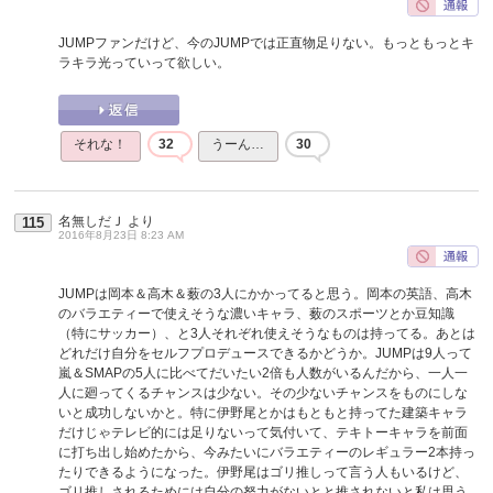
JUMPファンだけど、今のJUMPでは正直物足りない。もっともっとキ
ラキラ光っていって欲しい。
それな！
32
うーん…
30
名無しだＪ
より
115
2016年8月23日 8:23 AM
JUMPは岡本＆高木＆薮の3人にかかってると思う。岡本の英語、高木
のバラエティーで使えそうな濃いキャラ、薮のスポーツとか豆知識
（特にサッカー）、と3人それぞれ使えそうなものは持ってる。あとは
どれだけ自分をセルフプロデュースできるかどうか。JUMPは9人って
嵐＆SMAPの5人に比べてだいたい2倍も人数がいるんだから、一人一
人に廻ってくるチャンスは少ない。その少ないチャンスをものにしな
いと成功しないかと。特に伊野尾とかはもともと持ってた建築キャラ
だけじゃテレビ的には足りないって気付いて、テキトーキャラを前面
に打ち出し始めたから、今みたいにバラエティーのレギュラー2本持っ
たりできるようになった。伊野尾はゴリ推しって言う人もいるけど、
ゴリ推しされるためには自分の努力がないとと推されないと私は思う