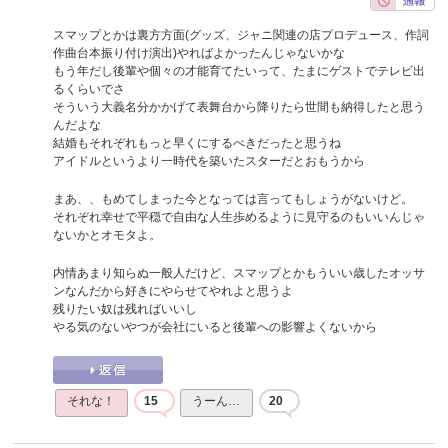
スマップとかは裏方方面(グッズ、ジャニ関連の店プロデュース、作詞
作曲台本振り付け演出)やればよかったんじゃないかな
もう年だし後輩や個々の才能育てたいって、たまにゲストでテレビ出
るくらいでさ
そういう大義名分かかげて表舞台から降りたら世間も納得したと思う
んだよな
結婚もそれぞれもっと早くにするべきだったと思うね
アイドルというより一時代を築いたスターだとおもうから
まあ、、もめてしまった今となっては言ってもしょうがないけど。
それぞれ幸せで平穏で自由な人生歩めるように見守るのもいいんじゃ
ないかとオモタよ。
内情あまり知らぬ一般人だけど、スマップとかもういい歳したオッサ
ンなんだから好きにやらせてやれよと思うよ
残りたい奴は残ればいいし
やる気のないやつが会社にいると後輩への影響よくないから
それな！
15
うーん…
20