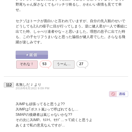
野尾ちゃん探さなくてもバッチリ映るし、かわいい表情も見てて幸
せ。
セクゾはトークが面白いと言われていますが、自分の先入観のせいで
どうしても2人の様子に目が行ってしまう。逆に健人君が一人で番組に
出てた時、しゃべり達者やな～と思いました。理想の息子に出てた時
も、この子セリフうまいなと思った脇役が健人君でした。さらなる飛
躍が楽しみです。
それな！
53
うーん…
27
名無しだＪ
より
112
2016年8月18日 9:09 PM
JUMPも頑張ってると思うよ??
JUMPは｢ポスト嵐｣って呼ばれてるし…
SMAPの後継者は嵐じゃないかな??
その次にJUMP、ｷｽﾏｲ、ｾｸｿﾞ…って続くと思うよ
あくまで私の意見なんですが…