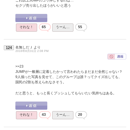
これ以上JUMPのゴリ押しするのは…
セクゾ売り出したほうがいいと思う
それな！
65
うーん…
55
名無しだＪ
より
124
2016年8月31日 2:08 PM
>>23
JUMPが一般層に定着したかって言われたらまだまだ全然じゃない？
9人揃った写真を見せて、このグループは誰？ってクイズ出しても、
国民の2割も答えられなさそう。
だと思うと、もっと長くプッシュしてもらいたい気持ちはある。
それな！
43
うーん…
20