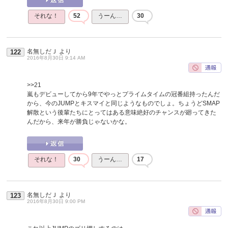
それな！
52
うーん…
30
名無しだＪ
より
122
2016年8月30日 9:14 AM
>>21
嵐もデビューしてから9年でやっとプライムタイムの冠番組持ったんだ
から、今のJUMPとキスマイと同じようなものでしょ。ちょうどSMAP
解散という後輩たちにとってはある意味絶好のチャンスが廻ってきた
んだから、来年が勝負じゃないかな。
それな！
30
うーん…
17
名無しだＪ
より
123
2016年8月30日 9:00 PM