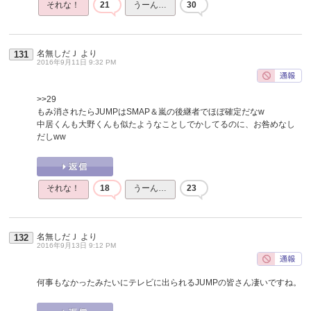
それな！
21
うーん…
30
名無しだＪ
より
131
2016年9月11日 9:32 PM
>>29
もみ消されたらJUMPはSMAP＆嵐の後継者でほぼ確定だなw
中居くんも大野くんも似たようなことしでかしてるのに、お咎めなし
だしww
それな！
18
うーん…
23
名無しだＪ
より
132
2016年9月13日 9:12 PM
何事もなかったみたいにテレビに出られるJUMPの皆さん凄いですね。