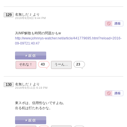
名無しだＪ
より
129
2016年9月9日 9:44 PM
JUMP解散も時間の問題かもw
http://www.johnnys-watcher.net/article/441779695.html?reload=2016-
09-09T21:40:47
それな！
43
うーん…
23
名無しだＪ
より
130
2016年9月11日 6:19 PM
東スポは、信用性ないですよね。
出る杭は打たれるかな。