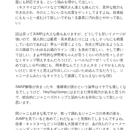
題にも対応できる」という強みを増やしてほしい。
（キスマイはプレバトなどで梅沢さん達とも絡んだり、意外な能力も
引き出され、今のところいい立ち位置をゲットしてますよね。役者組
にももっと一皮むけて欲しいですね！玉森君に汚れ役とややって欲し
い）
話は戻ってJUMPは大人な曲もありますが、どうしても甘いイメージが
強いので、個人的には藪君・高木君あたりには（もしそっちにも精通
しているのであれば）男も一目置くような、先生と呼ばれるようなエ
ロス路線でいわゆるお蔵のライン（笑）を攻めて欲しい。そして磨い
てほしい。まぁ中性的な伊野尾ちゃんが言うくらいの方が生々しさが
なくギャップ萌えするんだろうけど。レベルちげーぜ！ってくらい攻
めてほしい(≧∇≦)他にも、岡本君なんてとうさんネタ（イヤかもしれな
いけど）出そうと思えば引出しにいっぱいため込んでるだろうし、ジ
ャニーさんみたいなキャラとして披露してもらえないかな(笑)
SMAP解散が決まった今、後継者が誰かという論争はイヤでも激しくな
るでしょうけど、Hey!Say!Jumpにはまだまだ潜在能力があると思うの
で、総合的にジャニーズのトップと認められる存在になって欲しいと
思います。
関ジャニも好きな私ですが、歌って踊れるジャニーズの本来の姿を、
JUMPを見ていると改めてこれだなぁ～と見惚れてしまうんですよね。
役者・キャスターなどソロ活動も大賛成ですが、あの9人のフォーメー
ションダンスはこの先もずっと続いて欲しいと願っています。もう伊