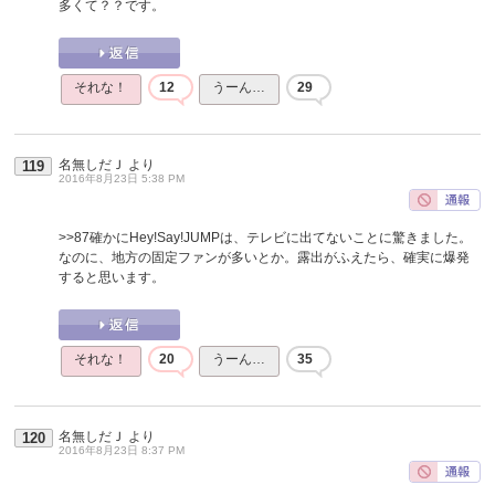
多くて？？です。
それな！
12
うーん…
29
名無しだＪ
より
119
2016年8月23日 5:38 PM
>>87
確かにHey!Say!JUMPは、テレビに出てないことに驚きました。
なのに、地方の固定ファンが多いとか。露出がふえたら、確実に爆発
すると思います。
それな！
20
うーん…
35
名無しだＪ
より
120
2016年8月23日 8:37 PM