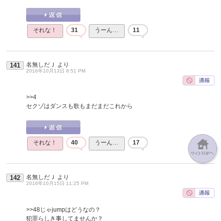
それな！
31
うーん…
11
名無しだＪ
より
141
2016年10月13日 8:51 PM
>>4
セクゾはダンスも歌もまだまだこれから
それな！
40
うーん…
17
名無しだＪ
より
142
2016年10月15日 11:25 PM
>>48
じゃjumpはどうなの？
犯罪らしき事してませんか？