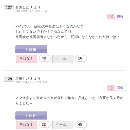
名無しだＪ
より
127
2016年9月4日 8:09 PM
>>48
でわ、jumpの中島君はどうなのかな？
おかしくないですか？主演なんて
被害者が被害届出さなかったから、犯罪にならなかっただけでは？
それな！
48
うーん…
16
名無しだＪ
より
128
2016年9月7日 5:31 AM
スマオタより嵐オタの方が哀れで始末に負えないという事が良く分か
りましたｗ
それな！
32
うーん…
45