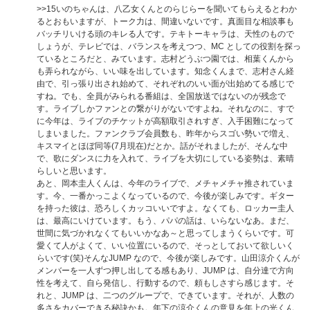
>>15
いのちゃんは、八乙女くんとのらじらーを聞いてもらえるとわか
るとおもいますが、トーク力は、間違いないです。真面目な相談事も
バッチリいける頭のキレる人です。テキトーキャラは、天性のもので
しょうが、テレビでは、バランスを考えつつ、MC としての役割を探っ
ているところだと、みています。志村どうぶつ園では、相葉くんから
も弄られながら、いい味を出しています。知念くんまで、志村さん経
由で、引っ張り出され始めて、それぞれのいい面が出始めてる感じで
すね。でも、全員がみられる番組は、全国放送ではないのが残念で
す。ライブしかファンとの繋がりがないですよね。それなのに、すで
に今年は、ライブのチケットが高額取引されすぎ、入手困難になって
しまいました。ファンクラブ会員数も、昨年からスゴい勢いで増え、
キスマイとほぼ同等(7月現在)だとか。話がそれましたが、そんな中
で、歌にダンスに力を入れて、ライブを大切にしている姿勢は、素晴
らしいと思います。
あと、岡本圭人くんは、今年のライブで、メチャメチャ推されていま
す。今、一番かっこよくなっているので、今後が楽しみです。ギター
を持った彼は、恐ろしくカッコいいですよ。なくても、ロッカー圭人
は、最高にいけています。もう、パパの話は、いらないなあ。まだ、
世間に気づかれなくてもいいかなあ～と思ってしまうくらいです。可
愛くて人がよくて、いい位置にいるので、そっとしておいて欲しいく
らいです(笑)そんなJUMP なので、今後が楽しみです。山田涼介くんが
メンバーを一人ずつ押し出してる感もあり、JUMP は、自分達で方向
性を考えて、自ら発信し、行動するので、頼もしさすら感じます。そ
れと、JUMP は、二つのグループで、できています。それが、人数の
多さをカバーできる秘訣かも。年下の涼介くんの意見を年上の光くん