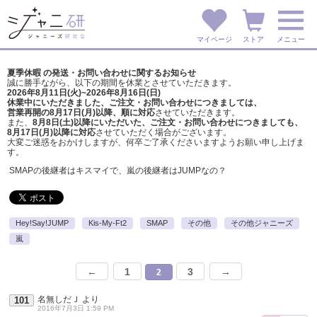
マイページ
ストア
メニュー
夏季休暇 の発送・お問い合わせに関するお知らせ
誠に勝手ながら、以下の期間を休業とさせていただきます。
2026年8月11日(火)~2026年8月16日(日)
休業中にいただきました、ご注文・お問い合わせにつきましては、
営業再開の8月17日(月)以降、順に対応
させていただきます。
また、
8月8日(土)以降にいただいた、ご注文・
お問い合わせにつきましても、
8月17日(月)以降に対応
させていただく場合がございます。
大変ご迷惑をおかけしますが、
何卒ご了承くださいますようお願い申し上げま
す。
SMAPの後継者はキスマイで、嵐の後継者はJUMPなの？
Hey!Say!JUMP
Kis-My-Ft2
SMAP
その他
その他ジャニーズ
嵐
←
1
3
→
2
名無しだＪ
より
101
2016年7月3日 1:59 PM