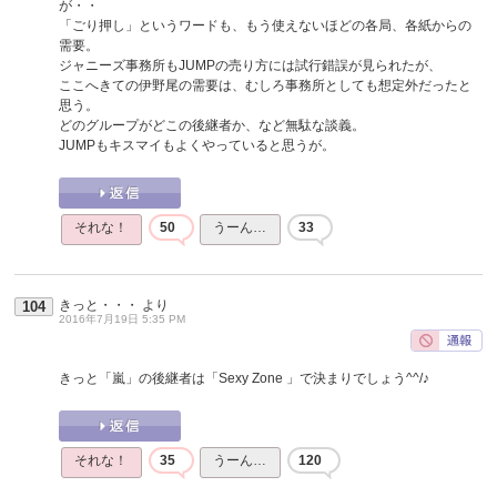
が・・
「ごり押し」というワードも、もう使えないほどの各局、各紙からの
需要。
ジャニーズ事務所もJUMPの売り方には試行錯誤が見られたが、
ここへきての伊野尾の需要は、むしろ事務所としても想定外だったと
思う。
どのグループがどこの後継者か、など無駄な談義。
JUMPもキスマイもよくやっていると思うが。
それな！
50
うーん…
33
きっと・・・
より
104
2016年7月19日 5:35 PM
きっと「嵐」の後継者は「Sexy Zone 」で決まりでしょう^^/♪
それな！
35
うーん…
120