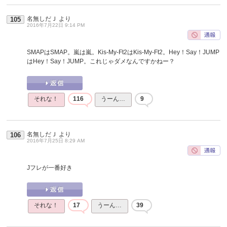
名無しだＪ
より
105
2016年7月22日 9:14 PM
SMAPはSMAP。嵐は嵐。Kis-My-Ft2はKis-My-Ft2。Hey！Say！JUMP
はHey！Say！JUMP。これじゃダメなんですかねー？
それな！
116
うーん…
9
名無しだＪ
より
106
2016年7月25日 8:29 AM
Jフレが一番好き
それな！
17
うーん…
39