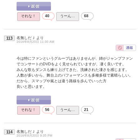
それな！
40
うーん…
68
名無しだＪ
より
113
2016年8月20日 11:30 AM
今は特にファンというグループはありませんが、姉がジャンプファン
でコンサートのDVDをよく見せられていますが、凄く良いです。
みんな歌もダンスも練り上げてきた、洗練された凄さを感じます。
人数が多いから、舞台上のパフォーマンスも多種多様で素晴らしい。
だから、スマップや嵐とは違う路線を歩んでいった方
良いと思います。
それな！
56
うーん…
21
名無しだＪ
より
114
2016年8月20日 9:35 PM