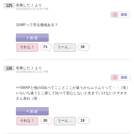
名無しだＪ
より
125
2016年9月1日 9:30 PM
JUMPって売る価値ある？
それな！
73
うーん…
39
名無しだＪ
より
126
2016年9月4日 4:11 PM
>>SMAPと他のG比べてこことここが違うからムリムリって・・（笑）
いちいち違うとこ探して比べて安心しないと生きていけないスマオタ
さん哀れ（笑
それな！
38
うーん…
19