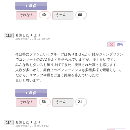
それな！
40
うーん…
68
名無しだＪ
より
113
2016年8月20日 11:30 AM
今は特にファンというグループはありませんが、姉がジャンプファン
でコンサートのDVDをよく見せられていますが、凄く良いです。
みんな歌もダンスも練り上げてきた、洗練された凄さを感じます。
人数が多いから、舞台上のパフォーマンスも多種多様で素晴らしい。
だから、スマップや嵐とは違う路線を歩んでいった方
良いと思います。
それな！
56
うーん…
21
名無しだＪ
より
114
2016年8月20日 9:35 PM