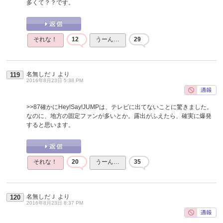
多くて？？です。
それな！
12
うーん…
29
名無しだＪ
より
119
2016年8月23日 5:38 PM
>>87
確かにHey!Say!JUMPは、テレビに出てないことに驚きました。
なのに、地方の固定ファンが多いとか。露出がふえたら、確実に爆発
すると思います。
それな！
20
うーん…
35
名無しだＪ
より
120
2016年8月23日 8:37 PM