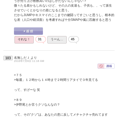
うが売り上げ枚数高いのはしかたないんじゃない？
微々たる差かもしれないけど、その人の友達も、子供も、、って派生
させていくとかなりの差になると思う。
だからJUMPやキスマイのここまでの健闘ってすごいと思うし、根本的
な差（人口や経済面）を考慮すれば十分SMAPや嵐に匹敵すると思う
それな！
31
うーん…
45
名無しだＪ
より
103
2016年7月9日 11:18 AM
>７５
>毎週」１２時から１４時まで２時間リアタイで３年見てる
って、すげーな 笑
>８９
>伊野尾とか言うクソなんなの？
って、その”クソ”は、あなたの意に反してメチャクチャ売れてます