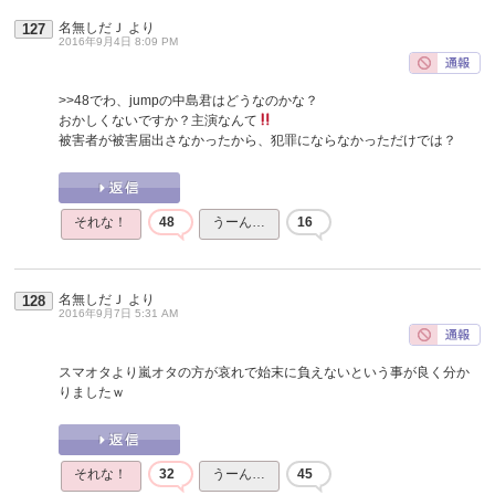
名無しだＪ
より
127
2016年9月4日 8:09 PM
>>48
でわ、jumpの中島君はどうなのかな？
おかしくないですか？主演なんて
被害者が被害届出さなかったから、犯罪にならなかっただけでは？
それな！
48
うーん…
16
名無しだＪ
より
128
2016年9月7日 5:31 AM
スマオタより嵐オタの方が哀れで始末に負えないという事が良く分か
りましたｗ
それな！
32
うーん…
45