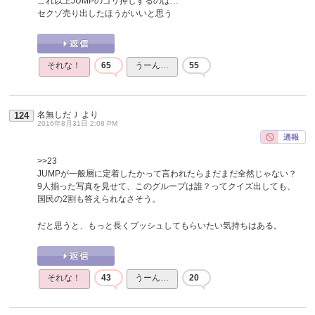
これ以上JUMPのゴリ押しするのは…
セクゾ売り出したほうがいいと思う
それな！
65
うーん…
55
名無しだＪ
より
124
2016年8月31日 2:08 PM
>>23
JUMPが一般層に定着したかって言われたらまだまだ全然じゃない？
9人揃った写真を見せて、このグループは誰？ってクイズ出しても、
国民の2割も答えられなさそう。
だと思うと、もっと長くプッシュしてもらいたい気持ちはある。
それな！
43
うーん…
20