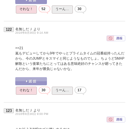
それな！
52
うーん…
30
名無しだＪ
より
122
2016年8月30日 9:14 AM
>>21
嵐もデビューしてから9年でやっとプライムタイムの冠番組持ったんだ
から、今のJUMPとキスマイと同じようなものでしょ。ちょうどSMAP
解散という後輩たちにとってはある意味絶好のチャンスが廻ってきた
んだから、来年が勝負じゃないかな。
それな！
30
うーん…
17
名無しだＪ
より
123
2016年8月30日 9:00 PM