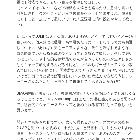
題にも対応できる」という強みを増やしてほしい。
（キスマイはプレバトなどで梅沢さん達とも絡んだり、意外な能力も
引き出され、今のところいい立ち位置をゲットしてますよね。役者組
にももっと一皮むけて欲しいですね！玉森君に汚れ役とややって欲し
い）
話は戻ってJUMPは大人な曲もありますが、どうしても甘いイメージが
強いので、個人的には藪君・高木君あたりには（もしそっちにも精通
しているのであれば）男も一目置くような、先生と呼ばれるようなエ
ロス路線でいわゆるお蔵のライン（笑）を攻めて欲しい。そして磨い
てほしい。まぁ中性的な伊野尾ちゃんが言うくらいの方が生々しさが
なくギャップ萌えするんだろうけど。レベルちげーぜ！ってくらい攻
めてほしい(≧∇≦)他にも、岡本君なんてとうさんネタ（イヤかもしれな
いけど）出そうと思えば引出しにいっぱいため込んでるだろうし、ジ
ャニーさんみたいなキャラとして披露してもらえないかな(笑)
SMAP解散が決まった今、後継者が誰かという論争はイヤでも激しくな
るでしょうけど、Hey!Say!Jumpにはまだまだ潜在能力があると思うの
で、総合的にジャニーズのトップと認められる存在になって欲しいと
思います。
関ジャニも好きな私ですが、歌って踊れるジャニーズの本来の姿を、
JUMPを見ていると改めてこれだなぁ～と見惚れてしまうんですよね。
役者・キャスターなどソロ活動も大賛成ですが、あの9人のフォーメー
ションダンスはこの先もずっと続いて欲しいと願っています。もう伊