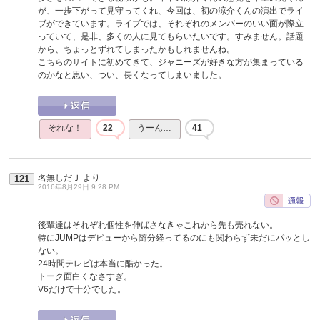
が、一歩下がって見守ってくれ、今回は、初の涼介くんの演出でライ
ブができています。ライブでは、それぞれのメンバーのいい面が際立
っていて、是非、多くの人に見てもらいたいです。すみません。話題
から、ちょっとずれてしまったかもしれませんね。
こちらのサイトに初めてきて、ジャニーズが好きな方が集まっている
のかなと思い、つい、長くなってしまいました。
それな！
22
うーん…
41
名無しだＪ
より
121
2016年8月29日 9:28 PM
後輩達はそれぞれ個性を伸ばさなきゃこれから先も売れない。
特にJUMPはデビューから随分経ってるのにも関わらず未だにパッとし
ない。
24時間テレビは本当に酷かった。
トーク面白くなさすぎ。
V6だけで十分でした。