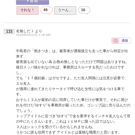
それな！
49
うーん…
16
名無しだＪ
より
133
2016年9月22日 1:18 AM
中島君の「抱きつき」は、被害者が通報後立ち去った事から特定が出
来ず、
被害届も出ていない為 お咎め無しとなっただけで問題はありますね。
後日スッパ抜かれなければ、事務所はスルーする気だったわけです
し。
でも「１７歳妊娠」はガセですよ。ただ友人関係には注意が必要で、
エセ友人
が酒席に連れてきたりケータイで呼び込む女性には気をつける事で
す。
おそらく３人が最初の店に同席していた事だけが事実で、それに尾ひ
れを付けた”ゆすり”を事務所が蹴ったため、ゴシップ誌に売り込んだの
でしょう。
トップアイドルに近づき”ゆすり”で金を要求するインチキ友人なんて世
の中にたくさんいます。これはＪＵＭＰに限った話ではない。
３人はショックを受けているかもしれませんね。
うかつに誰も信用できず アイドルとは孤独な職業だと思います。