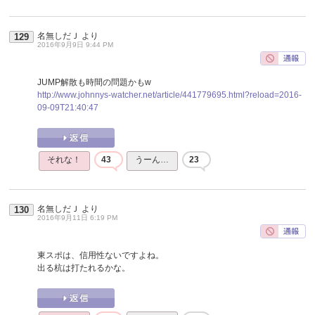
名無しだＪ
より
129
2016年9月9日 9:44 PM
JUMP解散も時間の問題かもw
http://www.johnnys-watcher.net/article/441779695.html?reload=2016-
09-09T21:40:47
それな！
43
うーん…
23
名無しだＪ
より
130
2016年9月11日 6:19 PM
東スポは、信用性ないですよね。
出る杭は打たれるかな。