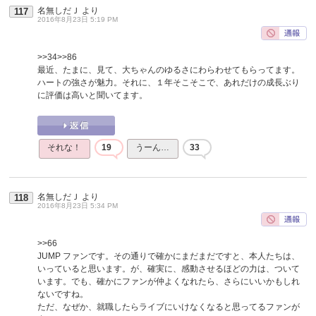
名無しだＪ
より
117
2016年8月23日 5:19 PM
>>34
>>86
最近、たまに、見て、大ちゃんのゆるさにわらわせてもらってます。
ハートの強さが魅力。それに、１年そこそこで、あれだけの成長ぶり
に評価は高いと聞いてます。
それな！
19
うーん…
33
名無しだＪ
より
118
2016年8月23日 5:34 PM
>>66
JUMP ファンです。その通りで確かにまだまだですと、本人たちは、
いっていると思います。が、確実に、感動させるほどの力は、ついて
います。でも、確かにファンが仲よくなれたら、さらにいいかもしれ
ないですね。
ただ、なぜか、就職したらライブにいけなくなると思ってるファンが