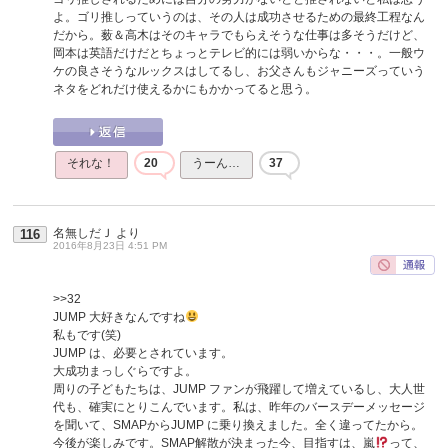
よ。ゴリ推しっていうのは、その人は成功させるための最終工程なん
だから。薮＆高木はそのキャラでもらえそうな仕事は多そうだけど、
岡本は英語だけだとちょっとテレビ的には弱いからな・・・。一般ウ
ケの良さそうなルックスはしてるし、お父さんもジャニーズっていう
ネタをどれだけ使えるかにもかかってると思う。
それな！
20
うーん…
37
名無しだＪ
より
116
2016年8月23日 4:51 PM
>>32
JUMP 大好きなんですね
私もです(笑)
JUMP は、必要とされています。
大成功まっしぐらですよ。
周りの子どもたちは、JUMP ファンが飛躍して増えているし、大人世
代も、確実にとりこんでいます。私は、昨年のバースデーメッセージ
を聞いて、SMAPからJUMP に乗り換えました。全く違ってたから。
今後が楽しみです。SMAP解散が決まった今、目指すは、嵐
って、