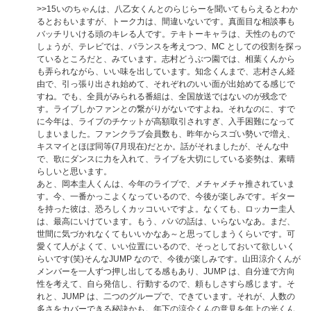
>>15
いのちゃんは、八乙女くんとのらじらーを聞いてもらえるとわか
るとおもいますが、トーク力は、間違いないです。真面目な相談事も
バッチリいける頭のキレる人です。テキトーキャラは、天性のもので
しょうが、テレビでは、バランスを考えつつ、MC としての役割を探っ
ているところだと、みています。志村どうぶつ園では、相葉くんから
も弄られながら、いい味を出しています。知念くんまで、志村さん経
由で、引っ張り出され始めて、それぞれのいい面が出始めてる感じで
すね。でも、全員がみられる番組は、全国放送ではないのが残念で
す。ライブしかファンとの繋がりがないですよね。それなのに、すで
に今年は、ライブのチケットが高額取引されすぎ、入手困難になって
しまいました。ファンクラブ会員数も、昨年からスゴい勢いで増え、
キスマイとほぼ同等(7月現在)だとか。話がそれましたが、そんな中
で、歌にダンスに力を入れて、ライブを大切にしている姿勢は、素晴
らしいと思います。
あと、岡本圭人くんは、今年のライブで、メチャメチャ推されていま
す。今、一番かっこよくなっているので、今後が楽しみです。ギター
を持った彼は、恐ろしくカッコいいですよ。なくても、ロッカー圭人
は、最高にいけています。もう、パパの話は、いらないなあ。まだ、
世間に気づかれなくてもいいかなあ～と思ってしまうくらいです。可
愛くて人がよくて、いい位置にいるので、そっとしておいて欲しいく
らいです(笑)そんなJUMP なので、今後が楽しみです。山田涼介くんが
メンバーを一人ずつ押し出してる感もあり、JUMP は、自分達で方向
性を考えて、自ら発信し、行動するので、頼もしさすら感じます。そ
れと、JUMP は、二つのグループで、できています。それが、人数の
多さをカバーできる秘訣かも。年下の涼介くんの意見を年上の光くん