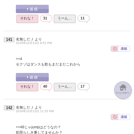
それな！
31
うーん…
11
名無しだＪ
より
141
2016年10月13日 8:51 PM
>>4
セクゾはダンスも歌もまだまだこれから
それな！
40
うーん…
17
名無しだＪ
より
142
2016年10月15日 11:25 PM
>>48
じゃjumpはどうなの？
犯罪らしき事してませんか？