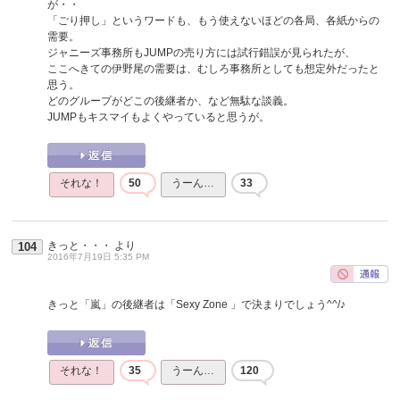
が・・
「ごり押し」というワードも、もう使えないほどの各局、各紙からの
需要。
ジャニーズ事務所もJUMPの売り方には試行錯誤が見られたが、
ここへきての伊野尾の需要は、むしろ事務所としても想定外だったと
思う。
どのグループがどこの後継者か、など無駄な談義。
JUMPもキスマイもよくやっていると思うが。
それな！
50
うーん…
33
きっと・・・
より
104
2016年7月19日 5:35 PM
きっと「嵐」の後継者は「Sexy Zone 」で決まりでしょう^^/♪
それな！
35
うーん…
120