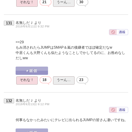
それな！
21
うーん…
30
名無しだＪ
より
131
2016年9月11日 9:32 PM
>>29
もみ消されたらJUMPはSMAP＆嵐の後継者でほぼ確定だなw
中居くんも大野くんも似たようなことしでかしてるのに、お咎めなし
だしww
それな！
18
うーん…
23
名無しだＪ
より
132
2016年9月13日 9:12 PM
何事もなかったみたいにテレビに出られるJUMPの皆さん凄いですね。