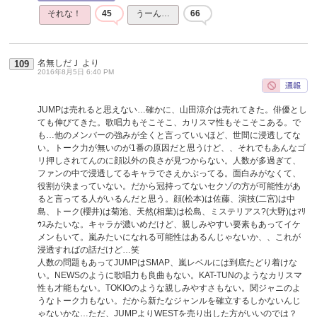
それな！
45
うーん…
66
名無しだＪ
より
109
2016年8月5日 6:40 PM
JUMPは売れると思えない…確かに、山田涼介は売れてきた。俳優とし
ても伸びてきた。歌唱力もそこそこ、カリスマ性もそこそこある。で
も…他のメンバーの強みが全くと言っていいほど、世間に浸透してな
い。トーク力が無いのが1番の原因だと思うけど、、それでもあんなゴ
リ押しされてんのに顔以外の良さが見つからない。人数が多過ぎて、
ファンの中で浸透してるキャラでさえかぶってる。面白みがなくて、
役割が決まっていない。だから冠持ってないセクゾの方が可能性があ
ると言ってる人がいるんだと思う。顔(松本)は佐藤、演技(二宮)は中
島、トーク(櫻井)は菊池、天然(相葉)は松島、ミステリアス?(大野)はﾏﾘ
ｳｽみたいな。キャラが濃いめだけど、親しみやすい要素もあってイケ
メンもいて。嵐みたいになれる可能性はあるんじゃないか、、これが
浸透すればの話だけど…笑
人数の問題もあってJUMPはSMAP、嵐レベルには到底たどり着けな
い。NEWSのように歌唱力も良曲もない。KAT-TUNのようなカリスマ
性も才能もない。TOKIOのような親しみやすさもない。関ジャニのよ
うなトーク力もない。だから新たなジャンルを確立するしかないんじ
ゃないかな…ただ、JUMPよりWESTを売り出した方がいいのでは？