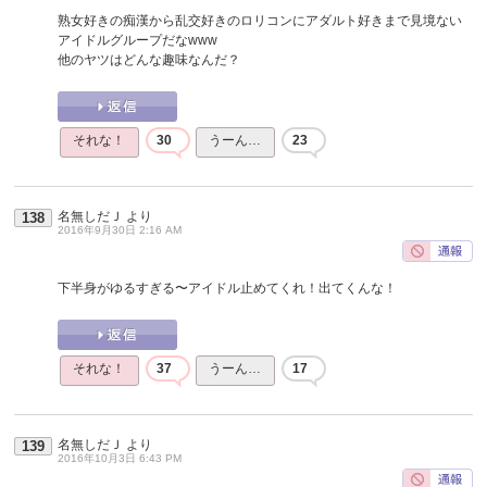
熟女好きの痴漢から乱交好きのロリコンにアダルト好きまで見境ない
アイドルグループだなwww
他のヤツはどんな趣味なんだ？
それな！
30
うーん…
23
名無しだＪ
より
138
2016年9月30日 2:16 AM
下半身がゆるすぎる〜アイドル止めてくれ！出てくんな！
それな！
37
うーん…
17
名無しだＪ
より
139
2016年10月3日 6:43 PM