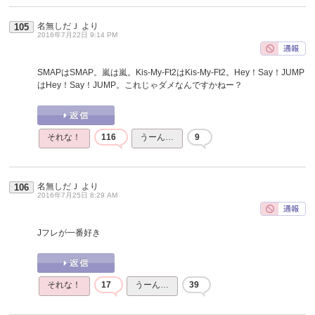
名無しだＪ
より
105
2016年7月22日 9:14 PM
SMAPはSMAP。嵐は嵐。Kis-My-Ft2はKis-My-Ft2。Hey！Say！JUMP
はHey！Say！JUMP。これじゃダメなんですかねー？
それな！
116
うーん…
9
名無しだＪ
より
106
2016年7月25日 8:29 AM
Jフレが一番好き
それな！
17
うーん…
39