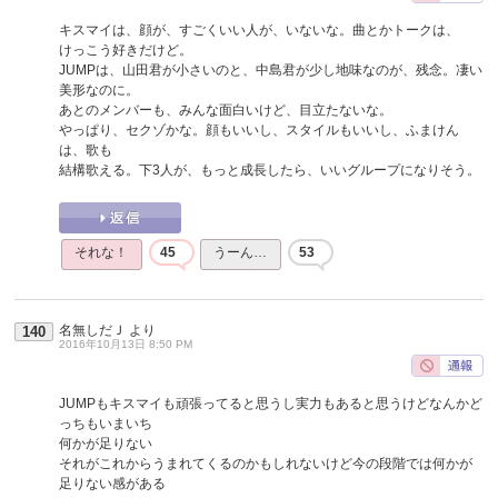
キスマイは、顔が、すごくいい人が、いないな。曲とかトークは、
けっこう好きだけど。
JUMPは、山田君が小さいのと、中島君が少し地味なのが、残念。凄い
美形なのに。
あとのメンバーも、みんな面白いけど、目立たないな。
やっぱり、セクゾかな。顔もいいし、スタイルもいいし、ふまけん
は、歌も
結構歌える。下3人が、もっと成長したら、いいグループになりそう。
それな！
45
うーん…
53
名無しだＪ
より
140
2016年10月13日 8:50 PM
JUMPもキスマイも頑張ってると思うし実力もあると思うけどなんかど
っちもいまいち
何かが足りない
それがこれからうまれてくるのかもしれないけど今の段階では何かが
足りない感がある