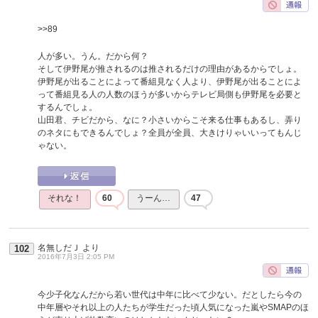
>>89
人が多い。うん。だから何？
そして伊野尾が推されるのは推されるだけの理由があるからでしょ。
伊野尾が出ることによって番組見なく人より、伊野尾が出ることによ
って番組見る人の人数のほうが多いからテレビ局側も伊野尾を必要と
するんでしょ。
山田君、チビだから、なに？小さいからこそ来る仕事もあるし、弄り
のネタにもできるんでしょ？全員が全員、大きけりゃいいってもんじ
ゃない。
それな！
60
うーん…
47
名無しだＪ
より
102
2016年7月3日 2:05 PM
今少子化なんだから若い世代は中年に比べて少ない。だとしたら今の
中年層やそれ以上の人たちが学生だった頃人気になった嵐やSMAPのほ