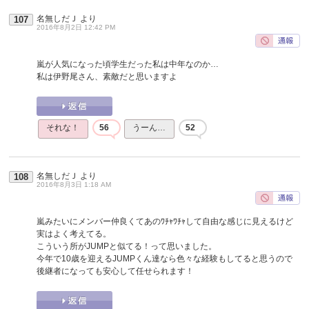
名無しだＪ
より
107
2016年8月2日 12:42 PM
嵐が人気になった頃学生だった私は中年なのか…
私は伊野尾さん、素敵だと思いますよ
それな！
56
うーん…
52
名無しだＪ
より
108
2016年8月3日 1:18 AM
嵐みたいにメンバー仲良くてあのﾜﾁｬﾜﾁｬして自由な感じに見えるけど
実はよく考えてる。
こういう所がJUMPと似てる！って思いました。
今年で10歳を迎えるJUMPくん達なら色々な経験もしてると思うので
後継者になっても安心して任せられます！