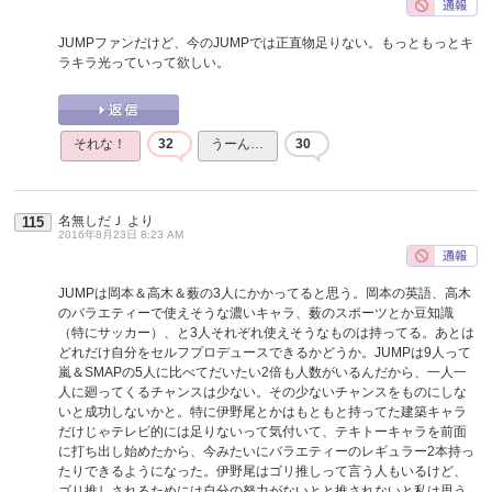
JUMPファンだけど、今のJUMPでは正直物足りない。もっともっとキ
ラキラ光っていって欲しい。
それな！
32
うーん…
30
名無しだＪ
より
115
2016年8月23日 8:23 AM
JUMPは岡本＆高木＆薮の3人にかかってると思う。岡本の英語、高木
のバラエティーで使えそうな濃いキャラ、薮のスポーツとか豆知識
（特にサッカー）、と3人それぞれ使えそうなものは持ってる。あとは
どれだけ自分をセルフプロデュースできるかどうか。JUMPは9人って
嵐＆SMAPの5人に比べてだいたい2倍も人数がいるんだから、一人一
人に廻ってくるチャンスは少ない。その少ないチャンスをものにしな
いと成功しないかと。特に伊野尾とかはもともと持ってた建築キャラ
だけじゃテレビ的には足りないって気付いて、テキトーキャラを前面
に打ち出し始めたから、今みたいにバラエティーのレギュラー2本持っ
たりできるようになった。伊野尾はゴリ推しって言う人もいるけど、
ゴリ推しされるためには自分の努力がないとと推されないと私は思う