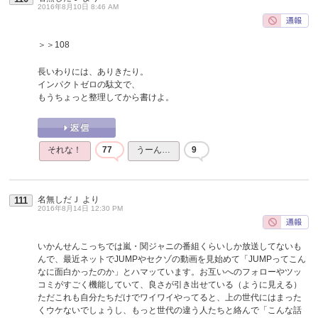
2016年8月10日 8:46 AM
＞＞108
長いわりには、ありきたり。
インパクトゼロの駄文で、
もうちょっと整理してから書けよ。
それな！
77
うーん…
9
名無しだＪ
より
111
2016年8月14日 12:30 PM
いかんせんこっちでは嵐・関ジャニの番組くらいしか放送してないも
んで、最近ネットでJUMPやセクゾの動画を見始めて「JUMPってこん
なに面白かったのか」とハマッています。お互いへのフォローやツッ
コミがすごく機能していて、良さが引き出せている（ように見える）
ただこれも自分たちだけでワイワイやってると、上の世代にはまった
くウケないでしょうし、もっと世代の違う人たちと絡んで「こんな話