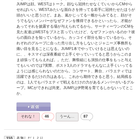
JUMPは顔。WESTはトーク。顔なら冠持たせなくていいからCMやら
せればいい。WESTみたいな面白さを持ってる若手に冠持たせたほうが
頭がいいと思うけど。まあ、嵐かじってる一般からみてると、顔がそ
うでもないメンバーがなぜファンを獲得できるかといったら、才能が
あってそれを披露する場が与えられてるから。サーティーワンのCMを
見た友達はWESTをブスと言っていたけど、なぜファンがいるのか？彼
らの面白さを知っているから。カッコイイ部分も知っているから。そ
れぞれのグループに合った売り出し方をしないとジャニーズ事務所も
痛い目を見ることになる。JUMP1本でやっていけるとは思えないの
に、、キスマイは深夜番組で上手くやっていってると思うからこのま
ま頑張ってもらえれば。。ただ、舞祭組にも演技の仕事をもっと与え
てもいいのでは?実際、ポスト3人のドラマもそんなに上手くいってる
ようには感じられないのだから。コンサート、舞台、バラエティでは
活躍できるだけの力はあるし、これから期待できると思う。結局残る
のは、1人でもバラエティで戦えるだけの力があるメンバーがいるグル
ープ。MCができれば尚更。JUMPは伊野尾を育てるしかないってとこ
か、
それな！
46
うーん…
87
名無しだＪ
より
110