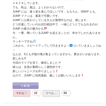
ドキドキしています。
でも、私は、嵐は、よくわからないので、
JUMP には、違う道を進んでほしいです。もちろん、SMAP とも。
JUMP ファンは、素直で可愛いです。
JUMP に心変わりしている大人が激増中なのは、感じます。
どう応援していいのか試行錯誤中で、一緒にどうとでもなれるのが、
JUMP の最大の魅力かも
今、一番、輝いているJUMP を追えることが、幸せでしかたありませ
ん。
ラッキーですね
これから、スピードアップして行きますよ～
ついていきましょうね
～
なんせ、9人も才能の塊が集まっていますから、磨きがいがあります。
楽しみも!!!
今回のライブを見て、確信しました
彼らは、全員が素晴らしく個性的です。
新しいジャニーズを作りましょう
なので、JUMP に叱咤激励、厳しくお願いいたします
それな！
22
うーん…
65