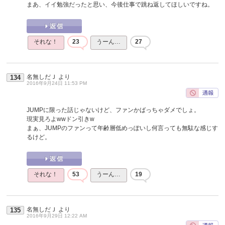
まあ、イイ勉強だったと思い、今後仕事で跳ね返してほしいですね。
それな！
23
うーん…
27
名無しだＪ
より
134
2016年9月24日 11:53 PM
JUMPに限った話じゃないけど、ファンかばっちゃダメでしょ。
現実見ろよwwドン引きw
まぁ、JUMPのファンって年齢層低めっぽいし何言っても無駄な感じす
るけど。
それな！
53
うーん…
19
名無しだＪ
より
135
2016年9月29日 12:22 AM