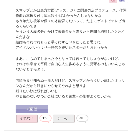
スマップとかは裏方方面(グッズ、ジャニ関連の店プロデュース、作詞
作曲台本振り付け演出)やればよかったんじゃないかな
もう年だし後輩や個々の才能育てたいって、たまにゲストでテレビ出
るくらいでさ
そういう大義名分かかげて表舞台から降りたら世間も納得したと思う
んだよな
結婚もそれぞれもっと早くにするべきだったと思うね
アイドルというより一時代を築いたスターだとおもうから
まあ、、もめてしまった今となっては言ってもしょうがないけど。
それぞれ幸せで平穏で自由な人生歩めるように見守るのもいいんじゃ
ないかとオモタよ。
内情あまり知らぬ一般人だけど、スマップとかもういい歳したオッサ
ンなんだから好きにやらせてやれよと思うよ
残りたい奴は残ればいいし
やる気のないやつが会社にいると後輩への影響よくないから
それな！
15
うーん…
20