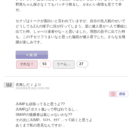
野尾ちゃん探さなくてもバッチリ映るし、かわいい表情も見てて幸
せ。
セクゾはトークが面白いと言われていますが、自分の先入観のせいで
どうしても2人の様子に目が行ってしまう。逆に健人君が一人で番組に
出てた時、しゃべり達者やな～と思いました。理想の息子に出てた時
も、この子セリフうまいなと思った脇役が健人君でした。さらなる飛
躍が楽しみです。
それな！
53
うーん…
27
名無しだＪ
より
112
2016年8月18日 9:09 PM
JUMPも頑張ってると思うよ??
JUMPは｢ポスト嵐｣って呼ばれてるし…
SMAPの後継者は嵐じゃないかな??
その次にJUMP、ｷｽﾏｲ、ｾｸｿﾞ…って続くと思うよ
あくまで私の意見なんですが…