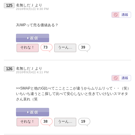
名無しだＪ
より
125
2016年9月1日 9:30 PM
JUMPって売る価値ある？
それな！
73
うーん…
39
名無しだＪ
より
126
2016年9月4日 4:11 PM
>>SMAPと他のG比べてこことここが違うからムリムリって・・（笑）
いちいち違うとこ探して比べて安心しないと生きていけないスマオタ
さん哀れ（笑
それな！
38
うーん…
19