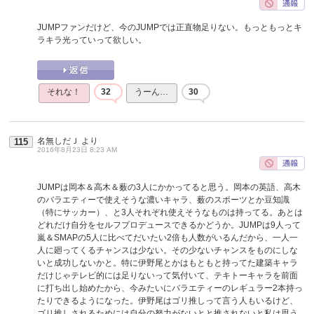
JUMPファンだけど、今のJUMPでは正直物足りない。もっともっとキ
ラキラ光っていって欲しい。
それな！
32
うーん…
30
名無しだＪ
より
115
2016年8月23日 8:23 AM
JUMPは岡本＆高木＆薮の3人にかかってると思う。岡本の英語、高木
のバラエティーで使えそうな濃いキャラ、薮のスポーツとか豆知識
（特にサッカー）、と3人それぞれ使えそうなものは持ってる。あとは
どれだけ自分をセルフプロデュースできるかどうか。JUMPは9人って
嵐＆SMAPの5人に比べてだいたい2倍も人数がいるんだから、一人一
人に廻ってくるチャンスは少ない。その少ないチャンスをものにしな
いと成功しないかと。特に伊野尾とかはもともと持ってた建築キャラ
だけじゃテレビ的には足りないって気付いて、テキトーキャラを前面
に打ち出し始めたから、今みたいにバラエティーのレギュラー2本持っ
たりできるようになった。伊野尾はゴリ推しって言う人もいるけど、
ゴリ推しされるためには自分の努力がないとと推されないと私は思う