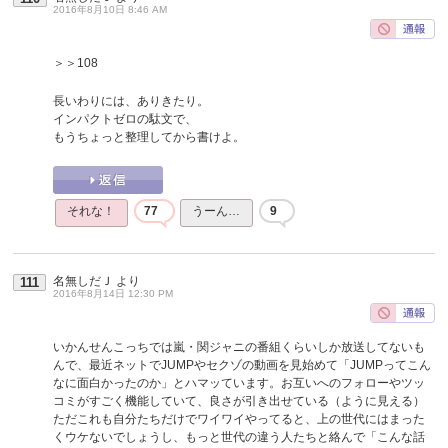
2016年8月10日 8:46 AM
＞＞108
長いわりには、ありきたり。
インパクトゼロの駄文で、
もうちょっと整理してから書けよ。
それな！
77
うーん…
9
名無しだＪ
より
111
2016年8月14日 12:30 PM
いかんせんこっちでは嵐・関ジャニの番組くらいしか放送してないも
んで、最近ネットでJUMPやセクゾの動画を見始めて「JUMPってこん
なに面白かったのか」とハマッています。お互いへのフォローやツッ
コミがすごく機能していて、良さが引き出せている（ように見える）
ただこれも自分たちだけでワイワイやってると、上の世代にはまった
くウケないでしょうし、もっと世代の違う人たちと絡んで「こんな話