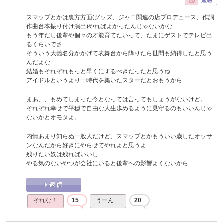
スマップとかは裏方方面(グッズ、ジャニ関連の店プロデュース、作詞
作曲台本振り付け演出)やればよかったんじゃないかな
もう年だし後輩や個々の才能育てたいって、たまにゲストでテレビ出
るくらいでさ
そういう大義名分かかげて表舞台から降りたら世間も納得したと思う
んだよな
結婚もそれぞれもっと早くにするべきだったと思うね
アイドルというより一時代を築いたスターだとおもうから
まあ、、もめてしまった今となっては言ってもしょうがないけど。
それぞれ幸せで平穏で自由な人生歩めるように見守るのもいいんじゃ
ないかとオモタよ。
内情あまり知らぬ一般人だけど、スマップとかもういい歳したオッサ
ンなんだから好きにやらせてやれよと思うよ
残りたい奴は残ればいいし
やる気のないやつが会社にいると後輩への影響よくないから
それな！
15
うーん…
20