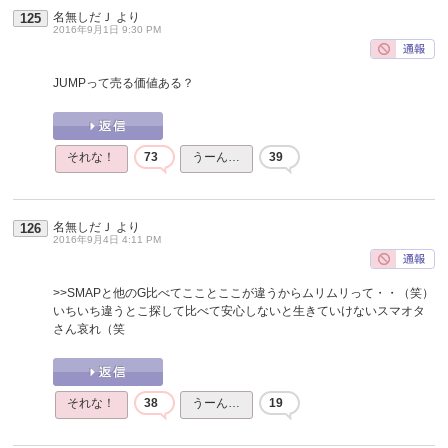
名無しだＪ
より
125
2016年9月1日 9:30 PM
JUMPって売る価値ある？
それな！
73
うーん…
39
名無しだＪ
より
126
2016年9月4日 4:11 PM
>>SMAPと他のG比べてこことここが違うからムリムリって・・（笑）
いちいち違うとこ探して比べて安心しないと生きていけないスマオタ
さん哀れ（笑
それな！
38
うーん…
19