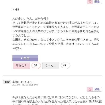
>>89
人が多い。うん。だから何？
そして伊野尾が推されるのは推されるだけの理由があるからでしょ。
伊野尾が出ることによって番組見なく人より、伊野尾が出ることによ
って番組見る人の人数のほうが多いからテレビ局側も伊野尾を必要と
するんでしょ。
山田君、チビだから、なに？小さいからこそ来る仕事もあるし、弄り
のネタにもできるんでしょ？全員が全員、大きけりゃいいってもんじ
ゃない。
それな！
60
うーん…
47
名無しだＪ
より
102
2016年7月3日 2:05 PM
今少子化なんだから若い世代は中年に比べて少ない。だとしたら今の
中年層やそれ以上の人たちが学生だった頃人気になった嵐やSMAPのほ