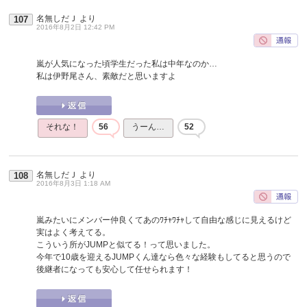
名無しだＪ
より
107
2016年8月2日 12:42 PM
嵐が人気になった頃学生だった私は中年なのか…
私は伊野尾さん、素敵だと思いますよ
それな！
56
うーん…
52
名無しだＪ
より
108
2016年8月3日 1:18 AM
嵐みたいにメンバー仲良くてあのﾜﾁｬﾜﾁｬして自由な感じに見えるけど
実はよく考えてる。
こういう所がJUMPと似てる！って思いました。
今年で10歳を迎えるJUMPくん達なら色々な経験もしてると思うので
後継者になっても安心して任せられます！