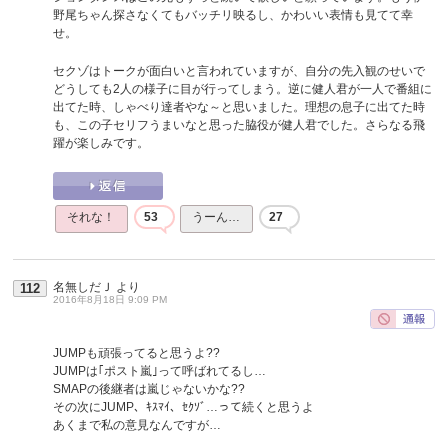
野尾ちゃん探さなくてもバッチリ映るし、かわいい表情も見てて幸
せ。
セクゾはトークが面白いと言われていますが、自分の先入観のせいで
どうしても2人の様子に目が行ってしまう。逆に健人君が一人で番組に
出てた時、しゃべり達者やな～と思いました。理想の息子に出てた時
も、この子セリフうまいなと思った脇役が健人君でした。さらなる飛
躍が楽しみです。
それな！
53
うーん…
27
名無しだＪ
より
112
2016年8月18日 9:09 PM
JUMPも頑張ってると思うよ??
JUMPは｢ポスト嵐｣って呼ばれてるし…
SMAPの後継者は嵐じゃないかな??
その次にJUMP、ｷｽﾏｲ、ｾｸｿﾞ…って続くと思うよ
あくまで私の意見なんですが…