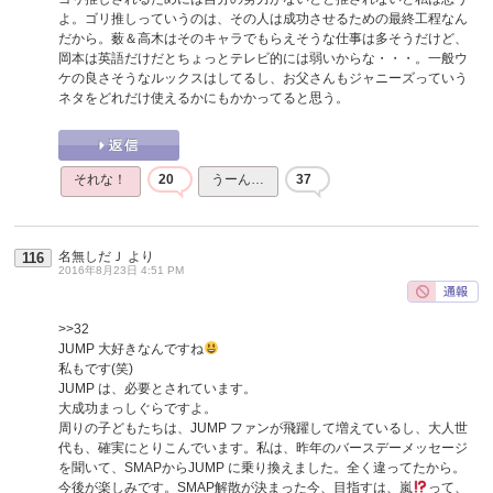
よ。ゴリ推しっていうのは、その人は成功させるための最終工程なん
だから。薮＆高木はそのキャラでもらえそうな仕事は多そうだけど、
岡本は英語だけだとちょっとテレビ的には弱いからな・・・。一般ウ
ケの良さそうなルックスはしてるし、お父さんもジャニーズっていう
ネタをどれだけ使えるかにもかかってると思う。
それな！
20
うーん…
37
名無しだＪ
より
116
2016年8月23日 4:51 PM
>>32
JUMP 大好きなんですね
私もです(笑)
JUMP は、必要とされています。
大成功まっしぐらですよ。
周りの子どもたちは、JUMP ファンが飛躍して増えているし、大人世
代も、確実にとりこんでいます。私は、昨年のバースデーメッセージ
を聞いて、SMAPからJUMP に乗り換えました。全く違ってたから。
今後が楽しみです。SMAP解散が決まった今、目指すは、嵐
って、