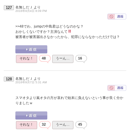
名無しだＪ
より
127
2016年9月4日 8:09 PM
>>48
でわ、jumpの中島君はどうなのかな？
おかしくないですか？主演なんて
被害者が被害届出さなかったから、犯罪にならなかっただけでは？
それな！
48
うーん…
16
名無しだＪ
より
128
2016年9月7日 5:31 AM
スマオタより嵐オタの方が哀れで始末に負えないという事が良く分か
りましたｗ
それな！
32
うーん…
45