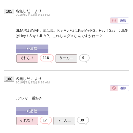
名無しだＪ
より
105
2016年7月22日 9:14 PM
SMAPはSMAP。嵐は嵐。Kis-My-Ft2はKis-My-Ft2。Hey！Say！JUMP
はHey！Say！JUMP。これじゃダメなんですかねー？
それな！
116
うーん…
9
名無しだＪ
より
106
2016年7月25日 8:29 AM
Jフレが一番好き
それな！
17
うーん…
39