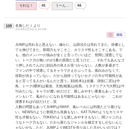
それな！
45
うーん…
66
名無しだＪ
より
109
2016年8月5日 6:40 PM
JUMPは売れると思えない…確かに、山田涼介は売れてきた。俳優とし
ても伸びてきた。歌唱力もそこそこ、カリスマ性もそこそこある。で
も…他のメンバーの強みが全くと言っていいほど、世間に浸透してな
い。トーク力が無いのが1番の原因だと思うけど、、それでもあんなゴ
リ押しされてんのに顔以外の良さが見つからない。人数が多過ぎて、
ファンの中で浸透してるキャラでさえかぶってる。面白みがなくて、
役割が決まっていない。だから冠持ってないセクゾの方が可能性があ
ると言ってる人がいるんだと思う。顔(松本)は佐藤、演技(二宮)は中
島、トーク(櫻井)は菊池、天然(相葉)は松島、ミステリアス?(大野)はﾏﾘ
ｳｽみたいな。キャラが濃いめだけど、親しみやすい要素もあってイケ
メンもいて。嵐みたいになれる可能性はあるんじゃないか、、これが
浸透すればの話だけど…笑
人数の問題もあってJUMPはSMAP、嵐レベルには到底たどり着けな
い。NEWSのように歌唱力も良曲もない。KAT-TUNのようなカリスマ
性も才能もない。TOKIOのような親しみやすさもない。関ジャニのよ
うなトーク力もない。だから新たなジャンルを確立するしかないんじ
ゃないかな…ただ、JUMPよりWESTを売り出した方がいいのでは？