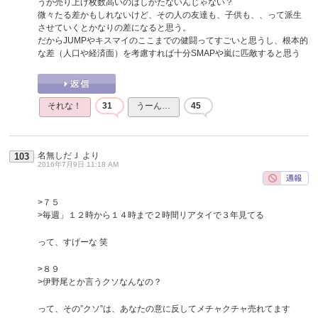
うが売り上げ枚数高いのはしかたないんじゃない？
微々たる差かもしれないけど、その人の友達も、子供も、、って派生
させていくとかなりの差になると思う。
だからJUMPやキスマイのここまでの健闘ってすごいと思うし、根本的
な差（人口や経済面）を考慮すれば十分SMAPや嵐に匹敵すると思う
それな！
31
うーん…
45
名無しだＪ
より
103
2016年7月9日 11:18 AM
>７５
>毎週」１２時から１４時まで２時間リアタイで３年見てる
って、すげーな 笑
>８９
>伊野尾とか言うクソなんなの？
って、その”クソ”は、あなたの意に反してメチャクチャ売れてます