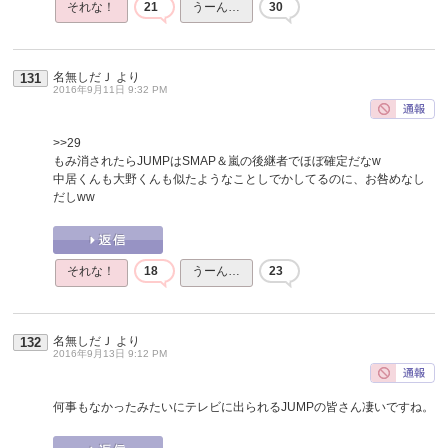
それな！
21
うーん…
30
名無しだＪ
より
131
2016年9月11日 9:32 PM
>>29
もみ消されたらJUMPはSMAP＆嵐の後継者でほぼ確定だなw
中居くんも大野くんも似たようなことしでかしてるのに、お咎めなし
だしww
それな！
18
うーん…
23
名無しだＪ
より
132
2016年9月13日 9:12 PM
何事もなかったみたいにテレビに出られるJUMPの皆さん凄いですね。