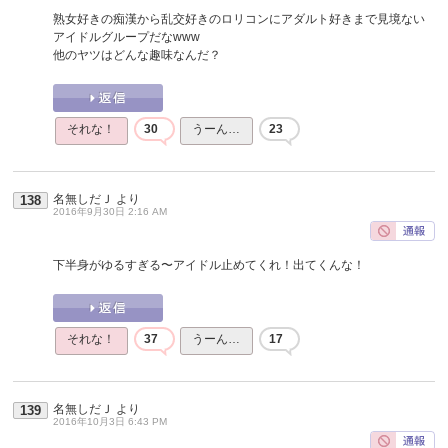
熟女好きの痴漢から乱交好きのロリコンにアダルト好きまで見境ない
アイドルグループだなwww
他のヤツはどんな趣味なんだ？
それな！
30
うーん…
23
名無しだＪ
より
138
2016年9月30日 2:16 AM
下半身がゆるすぎる〜アイドル止めてくれ！出てくんな！
それな！
37
うーん…
17
名無しだＪ
より
139
2016年10月3日 6:43 PM