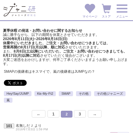
マイページ
ストア
メニュー
夏季休暇 の発送・お問い合わせに関するお知らせ
誠に勝手ながら、以下の期間を休業とさせていただきます。
2026年8月11日(火)~2026年8月16日(日)
休業中にいただきました、ご注文・お問い合わせにつきましては、
営業再開の8月17日(月)以降、順に対応
させていただきます。
また、
8月8日(土)以降にいただいた、ご注文・
お問い合わせにつきましても、
8月17日(月)以降に対応
させていただく場合がございます。
大変ご迷惑をおかけしますが、
何卒ご了承くださいますようお願い申し上げま
す。
SMAPの後継者はキスマイで、嵐の後継者はJUMPなの？
Hey!Say!JUMP
Kis-My-Ft2
SMAP
その他
その他ジャニーズ
嵐
←
1
3
→
2
名無しだＪ
より
101
2016年7月3日 1:59 PM