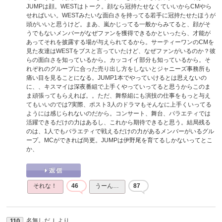
JUMPは顔。WESTはトーク。顔なら冠持たせなくていいからCMやら
せればいい。WESTみたいな面白さを持ってる若手に冠持たせたほうが
頭がいいと思うけど。まあ、嵐かじってる一般からみてると、顔がそ
うでもないメンバーがなぜファンを獲得できるかといったら、才能が
あってそれを披露する場が与えられてるから。サーティーワンのCMを
見た友達はWESTをブスと言っていたけど、なぜファンがいるのか？彼
らの面白さを知っているから。カッコイイ部分も知っているから。そ
れぞれのグループに合った売り出し方をしないとジャニーズ事務所も
痛い目を見ることになる。JUMP1本でやっていけるとは思えないの
に、、キスマイは深夜番組で上手くやっていってると思うからこのま
ま頑張ってもらえれば。。ただ、舞祭組にも演技の仕事をもっと与え
てもいいのでは?実際、ポスト3人のドラマもそんなに上手くいってる
ようには感じられないのだから。コンサート、舞台、バラエティでは
活躍できるだけの力はあるし、これから期待できると思う。結局残る
のは、1人でもバラエティで戦えるだけの力があるメンバーがいるグル
ープ。MCができれば尚更。JUMPは伊野尾を育てるしかないってとこ
か、
それな！
46
うーん…
87
名無しだＪ
より
110