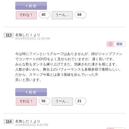
それな！
40
うーん…
68
名無しだＪ
より
113
2016年8月20日 11:30 AM
今は特にファンというグループはありませんが、姉がジャンプファン
でコンサートのDVDをよく見せられていますが、凄く良いです。
みんな歌もダンスも練り上げてきた、洗練された凄さを感じます。
人数が多いから、舞台上のパフォーマンスも多種多様で素晴らしい。
だから、スマップや嵐とは違う路線を歩んでいった方
良いと思います。
それな！
56
うーん…
21
名無しだＪ
より
114
2016年8月20日 9:35 PM