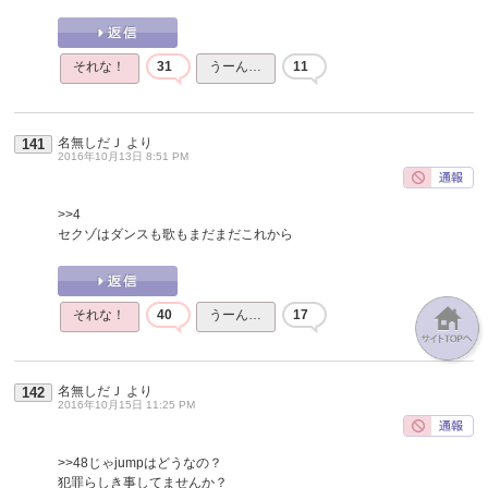
それな！
31
うーん…
11
名無しだＪ
より
141
2016年10月13日 8:51 PM
>>4
セクゾはダンスも歌もまだまだこれから
それな！
40
うーん…
17
名無しだＪ
より
142
2016年10月15日 11:25 PM
>>48
じゃjumpはどうなの？
犯罪らしき事してませんか？