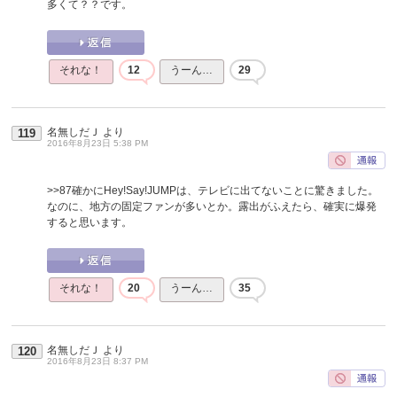
多くて？？です。
それな！
12
うーん…
29
名無しだＪ
より
119
2016年8月23日 5:38 PM
>>87
確かにHey!Say!JUMPは、テレビに出てないことに驚きました。
なのに、地方の固定ファンが多いとか。露出がふえたら、確実に爆発
すると思います。
それな！
20
うーん…
35
名無しだＪ
より
120
2016年8月23日 8:37 PM