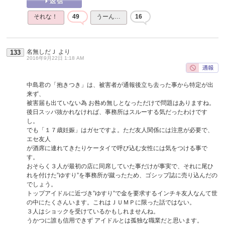
それな！
49
うーん…
16
名無しだＪ
より
133
2016年9月22日 1:18 AM
中島君の「抱きつき」は、被害者が通報後立ち去った事から特定が出
来ず、
被害届も出ていない為 お咎め無しとなっただけで問題はありますね。
後日スッパ抜かれなければ、事務所はスルーする気だったわけです
し。
でも「１７歳妊娠」はガセですよ。ただ友人関係には注意が必要で、
エセ友人
が酒席に連れてきたりケータイで呼び込む女性には気をつける事で
す。
おそらく３人が最初の店に同席していた事だけが事実で、それに尾ひ
れを付けた”ゆすり”を事務所が蹴ったため、ゴシップ誌に売り込んだの
でしょう。
トップアイドルに近づき”ゆすり”で金を要求するインチキ友人なんて世
の中にたくさんいます。これはＪＵＭＰに限った話ではない。
３人はショックを受けているかもしれませんね。
うかつに誰も信用できず アイドルとは孤独な職業だと思います。