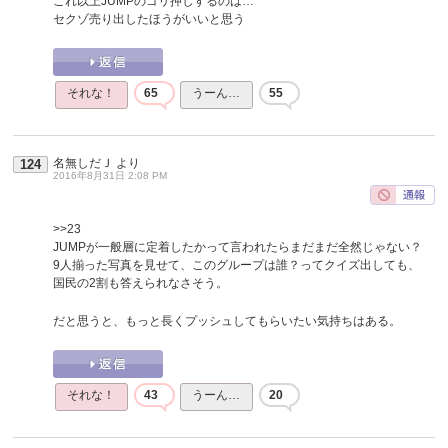
これ以上JUMPのゴリ押しするのは…
セクゾ売り出したほうがいいと思う
それな！
65
うーん…
55
名無しだＪ
より
124
2016年8月31日 2:08 PM
>>23
JUMPが一般層に定着したかって言われたらまだまだ全然じゃない？
9人揃った写真を見せて、このグループは誰？ってクイズ出しても、
国民の2割も答えられなさそう。
だと思うと、もっと長くプッシュしてもらいたい気持ちはある。
それな！
43
うーん…
20