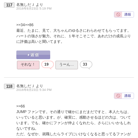
名無しだＪ
より
117
2016年8月23日 5:19 PM
>>34
>>86
最近、たまに、見て、大ちゃんのゆるさにわらわせてもらってます。
ハートの強さが魅力。それに、１年そこそこで、あれだけの成長ぶり
に評価は高いと聞いてます。
それな！
19
うーん…
33
名無しだＪ
より
118
2016年8月23日 5:34 PM
>>66
JUMP ファンです。その通りで確かにまだまだですと、本人たちは、
いっていると思います。が、確実に、感動させるほどの力は、ついて
います。でも、確かにファンが仲よくなれたら、さらにいいかもしれ
ないですね。
ただ、なぜか、就職したらライブにいけなくなると思ってるファンが