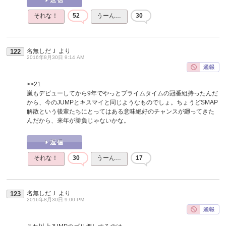
それな！
52
うーん…
30
名無しだＪ
より
122
2016年8月30日 9:14 AM
>>21
嵐もデビューしてから9年でやっとプライムタイムの冠番組持ったんだ
から、今のJUMPとキスマイと同じようなものでしょ。ちょうどSMAP
解散という後輩たちにとってはある意味絶好のチャンスが廻ってきた
んだから、来年が勝負じゃないかな。
それな！
30
うーん…
17
名無しだＪ
より
123
2016年8月30日 9:00 PM