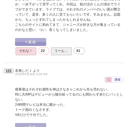
が、一歩下がって見守ってくれ、今回は、初の涼介くんの演出でライ
ブができています。ライブでは、それぞれのメンバーのいい面が際立
っていて、是非、多くの人に見てもらいたいです。すみません。話題
から、ちょっとずれてしまったかもしれませんね。
こちらのサイトに初めてきて、ジャニーズが好きな方が集まっている
のかなと思い、つい、長くなってしまいました。
それな！
22
うーん…
41
名無しだＪ
より
121
2016年8月29日 9:28 PM
後輩達はそれぞれ個性を伸ばさなきゃこれから先も売れない。
特にJUMPはデビューから随分経ってるのにも関わらず未だにパッとし
ない。
24時間テレビは本当に酷かった。
トーク面白くなさすぎ。
V6だけで十分でした。