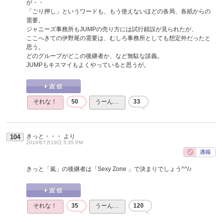
が・・
「ごり押し」というワードも、もう使えないほどの各局、各紙からの
需要。
ジャニーズ事務所もJUMPの売り方には試行錯誤が見られたが、
ここへきての伊野尾の需要は、むしろ事務所としても想定外だったと
思う。
どのグループがどこの後継者か、など無駄な談義。
JUMPもキスマイもよくやっていると思うが。
それな！
50
うーん…
33
きっと・・・
より
104
2016年7月19日 5:35 PM
きっと「嵐」の後継者は「Sexy Zone 」で決まりでしょう^^/♪
それな！
35
うーん…
120