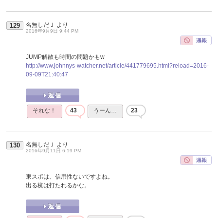
名無しだＪ
より
129
2016年9月9日 9:44 PM
JUMP解散も時間の問題かもw
http://www.johnnys-watcher.net/article/441779695.html?reload=2016-
09-09T21:40:47
それな！
43
うーん…
23
名無しだＪ
より
130
2016年9月11日 6:19 PM
東スポは、信用性ないですよね。
出る杭は打たれるかな。