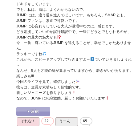
ドキドキしています。
でも、私は、嵐は、よくわからないので、
JUMP には、違う道を進んでほしいです。もちろん、SMAP とも。
JUMP ファンは、素直で可愛いです。
JUMP に心変わりしている大人が激増中なのは、感じます。
どう応援していいのか試行錯誤中で、一緒にどうとでもなれるのが、
JUMP の最大の魅力かも
今、一番、輝いているJUMP を追えることが、幸せでしかたありませ
ん。
ラッキーですね
これから、スピードアップして行きますよ～
ついていきましょうね
～
なんせ、9人も才能の塊が集まっていますから、磨きがいがあります。
楽しみも!!!
今回のライブを見て、確信しました
彼らは、全員が素晴らしく個性的です。
新しいジャニーズを作りましょう
なので、JUMP に叱咤激励、厳しくお願いいたします
それな！
22
うーん…
65