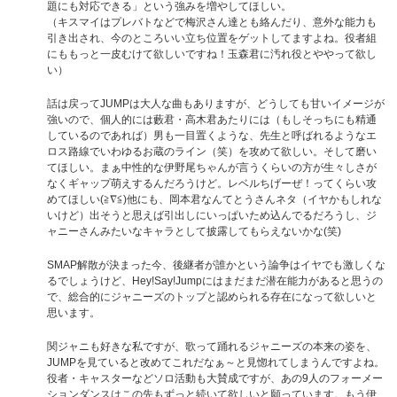
題にも対応できる」という強みを増やしてほしい。
（キスマイはプレバトなどで梅沢さん達とも絡んだり、意外な能力も
引き出され、今のところいい立ち位置をゲットしてますよね。役者組
にももっと一皮むけて欲しいですね！玉森君に汚れ役とややって欲し
い）
話は戻ってJUMPは大人な曲もありますが、どうしても甘いイメージが
強いので、個人的には藪君・高木君あたりには（もしそっちにも精通
しているのであれば）男も一目置くような、先生と呼ばれるようなエ
ロス路線でいわゆるお蔵のライン（笑）を攻めて欲しい。そして磨い
てほしい。まぁ中性的な伊野尾ちゃんが言うくらいの方が生々しさが
なくギャップ萌えするんだろうけど。レベルちげーぜ！ってくらい攻
めてほしい(≧∇≦)他にも、岡本君なんてとうさんネタ（イヤかもしれな
いけど）出そうと思えば引出しにいっぱいため込んでるだろうし、ジ
ャニーさんみたいなキャラとして披露してもらえないかな(笑)
SMAP解散が決まった今、後継者が誰かという論争はイヤでも激しくな
るでしょうけど、Hey!Say!Jumpにはまだまだ潜在能力があると思うの
で、総合的にジャニーズのトップと認められる存在になって欲しいと
思います。
関ジャニも好きな私ですが、歌って踊れるジャニーズの本来の姿を、
JUMPを見ていると改めてこれだなぁ～と見惚れてしまうんですよね。
役者・キャスターなどソロ活動も大賛成ですが、あの9人のフォーメー
ションダンスはこの先もずっと続いて欲しいと願っています。もう伊