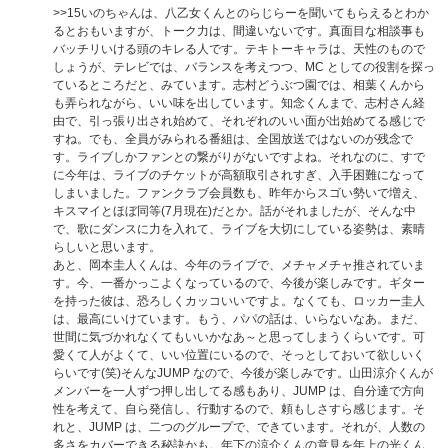
>>15
いのちゃんは、八乙女くんとのらじらーを聞いてもらえるとわか
るとおもいますが、トーク力は、間違いないです。真面目な相談事も
バッチリいける頭のキレる人です。テキトーキャラは、天性のもので
しょうが、テレビでは、バランスを考えつつ、MC としての役割を探っ
ているところだと、みています。志村どうぶつ園では、相葉くんから
も弄られながら、いい味を出しています。知念くんまで、志村さん経
由で、引っ張り出され始めて、それぞれのいい面が出始めてる感じで
すね。でも、全員がみられる番組は、全国放送ではないのが残念で
す。ライブしかファンとの繋がりがないですよね。それなのに、すで
に今年は、ライブのチケットが高額取引されすぎ、入手困難になって
しまいました。ファンクラブ会員数も、昨年からスゴい勢いで増え、
キスマイとほぼ同等(7月現在)だとか。話がそれましたが、そんな中
で、歌にダンスに力を入れて、ライブを大切にしている姿勢は、素晴
らしいと思います。
あと、岡本圭人くんは、今年のライブで、メチャメチャ推されていま
す。今、一番かっこよくなっているので、今後が楽しみです。ギター
を持った彼は、恐ろしくカッコいいですよ。なくても、ロッカー圭人
は、最高にいけています。もう、パパの話は、いらないなあ。まだ、
世間に気づかれなくてもいいかなあ～と思ってしまうくらいです。可
愛くて人がよくて、いい位置にいるので、そっとしておいて欲しいく
らいです(笑)そんなJUMP なので、今後が楽しみです。山田涼介くんが
メンバーを一人ずつ押し出してる感もあり、JUMP は、自分達で方向
性を考えて、自ら発信し、行動するので、頼もしさすら感じます。そ
れと、JUMP は、二つのグループで、できています。それが、人数の
多さをカバーできる秘訣かも。年下の涼介くんの意見を年上の光くん