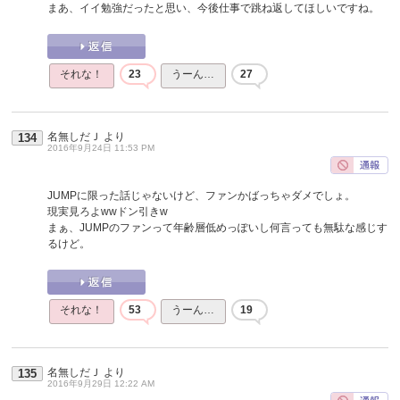
まあ、イイ勉強だったと思い、今後仕事で跳ね返してほしいですね。
それな！
23
うーん…
27
名無しだＪ
より
134
2016年9月24日 11:53 PM
JUMPに限った話じゃないけど、ファンかばっちゃダメでしょ。
現実見ろよwwドン引きw
まぁ、JUMPのファンって年齢層低めっぽいし何言っても無駄な感じす
るけど。
それな！
53
うーん…
19
名無しだＪ
より
135
2016年9月29日 12:22 AM