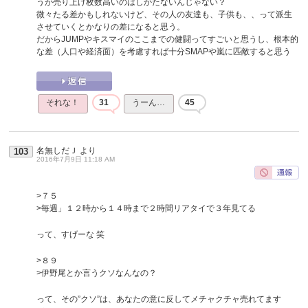
うが売り上げ枚数高いのはしかたないんじゃない？
微々たる差かもしれないけど、その人の友達も、子供も、、って派生
させていくとかなりの差になると思う。
だからJUMPやキスマイのここまでの健闘ってすごいと思うし、根本的
な差（人口や経済面）を考慮すれば十分SMAPや嵐に匹敵すると思う
それな！
31
うーん…
45
名無しだＪ
より
103
2016年7月9日 11:18 AM
>７５
>毎週」１２時から１４時まで２時間リアタイで３年見てる
って、すげーな 笑
>８９
>伊野尾とか言うクソなんなの？
って、その”クソ”は、あなたの意に反してメチャクチャ売れてます