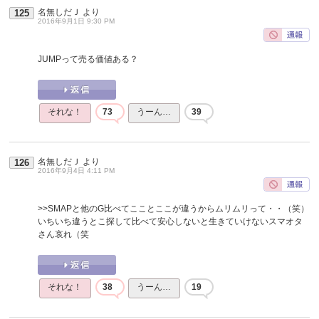
名無しだＪ
より
125
2016年9月1日 9:30 PM
JUMPって売る価値ある？
それな！
73
うーん…
39
名無しだＪ
より
126
2016年9月4日 4:11 PM
>>SMAPと他のG比べてこことここが違うからムリムリって・・（笑）
いちいち違うとこ探して比べて安心しないと生きていけないスマオタ
さん哀れ（笑
それな！
38
うーん…
19