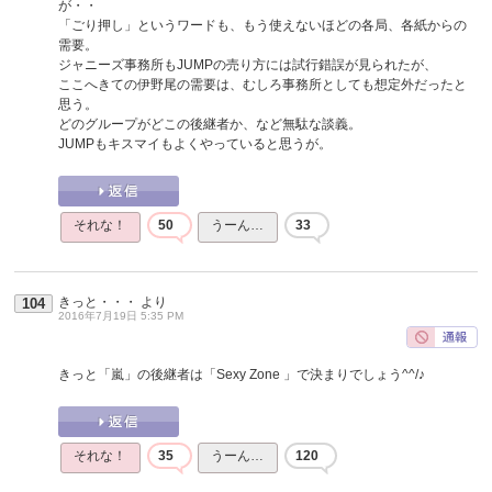
が・・
「ごり押し」というワードも、もう使えないほどの各局、各紙からの
需要。
ジャニーズ事務所もJUMPの売り方には試行錯誤が見られたが、
ここへきての伊野尾の需要は、むしろ事務所としても想定外だったと
思う。
どのグループがどこの後継者か、など無駄な談義。
JUMPもキスマイもよくやっていると思うが。
それな！
50
うーん…
33
きっと・・・
より
104
2016年7月19日 5:35 PM
きっと「嵐」の後継者は「Sexy Zone 」で決まりでしょう^^/♪
それな！
35
うーん…
120