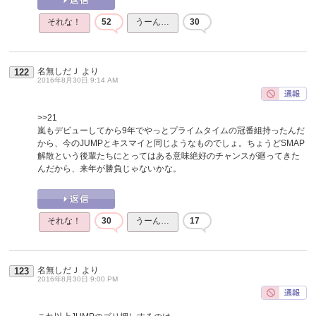
それな！
52
うーん…
30
名無しだＪ
より
122
2016年8月30日 9:14 AM
>>21
嵐もデビューしてから9年でやっとプライムタイムの冠番組持ったんだ
から、今のJUMPとキスマイと同じようなものでしょ。ちょうどSMAP
解散という後輩たちにとってはある意味絶好のチャンスが廻ってきた
んだから、来年が勝負じゃないかな。
それな！
30
うーん…
17
名無しだＪ
より
123
2016年8月30日 9:00 PM