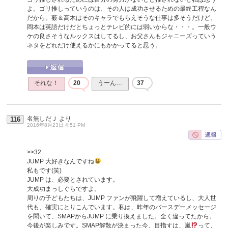
よ。ゴリ推しっていうのは、その人は成功させるための最終工程なん
だから。薮＆高木はそのキャラでもらえそうな仕事は多そうだけど、
岡本は英語だけだとちょっとテレビ的には弱いからな・・・。一般ウ
ケの良さそうなルックスはしてるし、お父さんもジャニーズっていう
ネタをどれだけ使えるかにもかかってると思う。
それな！
20
うーん…
37
名無しだＪ
より
116
2016年8月23日 4:51 PM
>>32
JUMP 大好きなんですね
私もです(笑)
JUMP は、必要とされています。
大成功まっしぐらですよ。
周りの子どもたちは、JUMP ファンが飛躍して増えているし、大人世
代も、確実にとりこんでいます。私は、昨年のバースデーメッセージ
を聞いて、SMAPからJUMP に乗り換えました。全く違ってたから。
今後が楽しみです。SMAP解散が決まった今、目指すは、嵐
って、