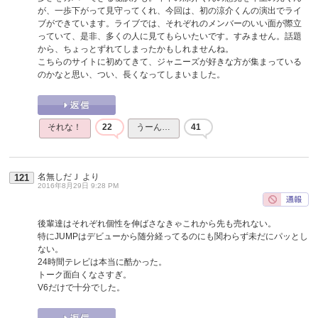
が、一歩下がって見守ってくれ、今回は、初の涼介くんの演出でライ
ブができています。ライブでは、それぞれのメンバーのいい面が際立
っていて、是非、多くの人に見てもらいたいです。すみません。話題
から、ちょっとずれてしまったかもしれませんね。
こちらのサイトに初めてきて、ジャニーズが好きな方が集まっている
のかなと思い、つい、長くなってしまいました。
それな！
22
うーん…
41
名無しだＪ
より
121
2016年8月29日 9:28 PM
後輩達はそれぞれ個性を伸ばさなきゃこれから先も売れない。
特にJUMPはデビューから随分経ってるのにも関わらず未だにパッとし
ない。
24時間テレビは本当に酷かった。
トーク面白くなさすぎ。
V6だけで十分でした。