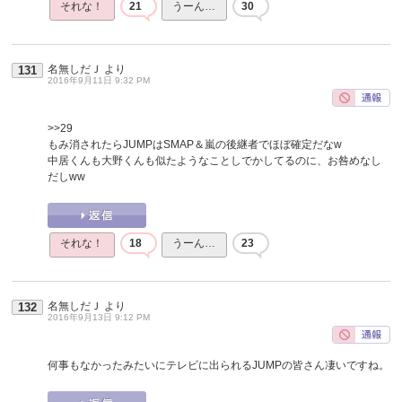
それな！
21
うーん…
30
名無しだＪ
より
131
2016年9月11日 9:32 PM
>>29
もみ消されたらJUMPはSMAP＆嵐の後継者でほぼ確定だなw
中居くんも大野くんも似たようなことしでかしてるのに、お咎めなし
だしww
それな！
18
うーん…
23
名無しだＪ
より
132
2016年9月13日 9:12 PM
何事もなかったみたいにテレビに出られるJUMPの皆さん凄いですね。