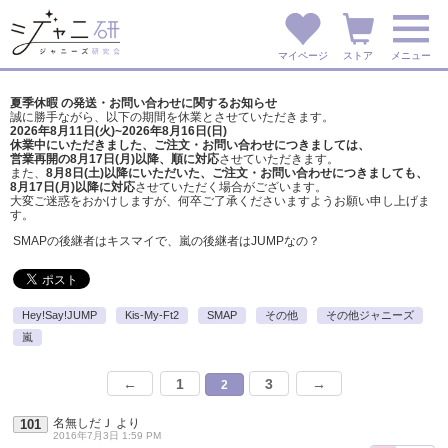
マイページ
ストア
メニュー
夏季休暇 の発送・お問い合わせに関するお知らせ
誠に勝手ながら、以下の期間を休業とさせていただきます。
2026年8月11日(火)~2026年8月16日(日)
休業中にいただきました、ご注文・お問い合わせにつきましては、
営業再開の8月17日(月)以降、順に対応
させていただきます。
また、
8月8日(土)以降にいただいた、ご注文・
お問い合わせにつきましても、
8月17日(月)以降に対応
させていただく場合がございます。
大変ご迷惑をおかけしますが、
何卒ご了承くださいますようお願い申し上げま
す。
SMAPの後継者はキスマイで、嵐の後継者はJUMPなの？
Hey!Say!JUMP
Kis-My-Ft2
SMAP
その他
その他ジャニーズ
嵐
←
1
3
→
2
名無しだＪ
より
101
2016年7月3日 1:59 PM