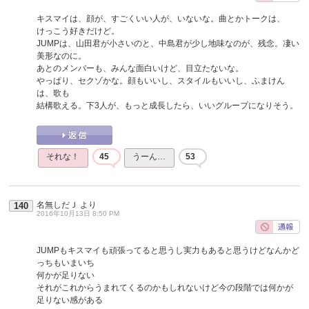
キスマイは、顔が、すごくいい人が、いないな。曲とかトークは、
けっこう好きだけど。
JUMPは、山田君が小さいのと、中島君が少し地味なのが、残念。凄い
美形なのに。
あとのメンバーも、みんな面白いけど、目立たないな。
やっぱり、セクゾかな。顔もいいし、スタイルもいいし、ふまけん
は、歌も
結構歌える。下3人が、もっと成長したら、いいグループになりそう。
それな！
45
うーん…
53
名無しだＪ
より
140
2016年10月13日 8:50 PM
JUMPもキスマイも頑張ってると思うし実力もあると思うけどなんかど
っちもいまいち
何かが足りない
それがこれからうまれてくるのかもしれないけど今の段階では何かが
足りない感がある