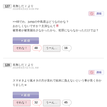
名無しだＪ
より
127
2016年9月4日 8:09 PM
>>48
でわ、jumpの中島君はどうなのかな？
おかしくないですか？主演なんて
被害者が被害届出さなかったから、犯罪にならなかっただけでは？
それな！
48
うーん…
16
名無しだＪ
より
128
2016年9月7日 5:31 AM
スマオタより嵐オタの方が哀れで始末に負えないという事が良く分か
りましたｗ
それな！
32
うーん…
45