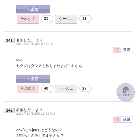
それな！
31
うーん…
11
名無しだＪ
より
141
2016年10月13日 8:51 PM
>>4
セクゾはダンスも歌もまだまだこれから
それな！
40
うーん…
17
名無しだＪ
より
142
2016年10月15日 11:25 PM
>>48
じゃjumpはどうなの？
犯罪らしき事してませんか？