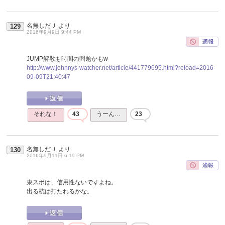
名無しだＪ
より
129
2016年9月9日 9:44 PM
JUMP解散も時間の問題かもw
http://www.johnnys-watcher.net/article/441779695.html?reload=2016-
09-09T21:40:47
それな！
43
うーん…
23
名無しだＪ
より
130
2016年9月11日 6:19 PM
東スポは、信用性ないですよね。
出る杭は打たれるかな。