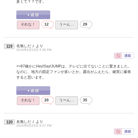
多くて？？です。
それな！
12
うーん…
29
名無しだＪ
より
119
2016年8月23日 5:38 PM
>>87
確かにHey!Say!JUMPは、テレビに出てないことに驚きました。
なのに、地方の固定ファンが多いとか。露出がふえたら、確実に爆発
すると思います。
それな！
20
うーん…
35
名無しだＪ
より
120
2016年8月23日 8:37 PM