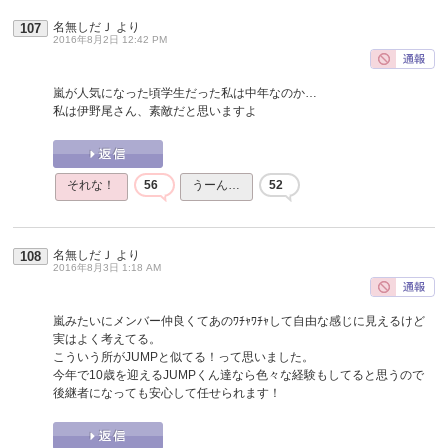
名無しだＪ
より
107
2016年8月2日 12:42 PM
嵐が人気になった頃学生だった私は中年なのか…
私は伊野尾さん、素敵だと思いますよ
それな！
56
うーん…
52
名無しだＪ
より
108
2016年8月3日 1:18 AM
嵐みたいにメンバー仲良くてあのﾜﾁｬﾜﾁｬして自由な感じに見えるけど
実はよく考えてる。
こういう所がJUMPと似てる！って思いました。
今年で10歳を迎えるJUMPくん達なら色々な経験もしてると思うので
後継者になっても安心して任せられます！