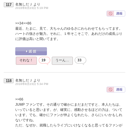
名無しだＪ
より
117
2016年8月23日 5:19 PM
>>34
>>86
最近、たまに、見て、大ちゃんのゆるさにわらわせてもらってます。
ハートの強さが魅力。それに、１年そこそこで、あれだけの成長ぶり
に評価は高いと聞いてます。
それな！
19
うーん…
33
名無しだＪ
より
118
2016年8月23日 5:34 PM
>>66
JUMP ファンです。その通りで確かにまだまだですと、本人たちは、
いっていると思います。が、確実に、感動させるほどの力は、ついて
います。でも、確かにファンが仲よくなれたら、さらにいいかもしれ
ないですね。
ただ、なぜか、就職したらライブにいけなくなると思ってるファンが