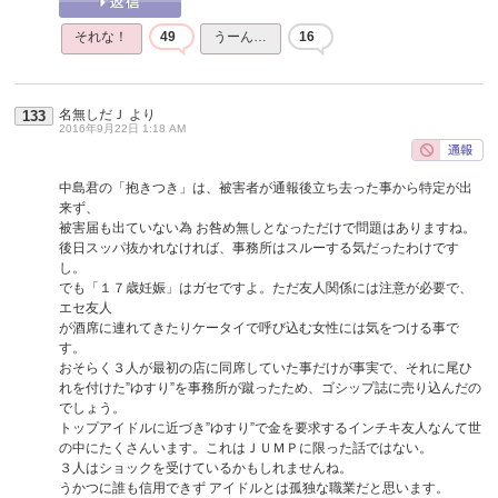
それな！
49
うーん…
16
名無しだＪ
より
133
2016年9月22日 1:18 AM
中島君の「抱きつき」は、被害者が通報後立ち去った事から特定が出
来ず、
被害届も出ていない為 お咎め無しとなっただけで問題はありますね。
後日スッパ抜かれなければ、事務所はスルーする気だったわけです
し。
でも「１７歳妊娠」はガセですよ。ただ友人関係には注意が必要で、
エセ友人
が酒席に連れてきたりケータイで呼び込む女性には気をつける事で
す。
おそらく３人が最初の店に同席していた事だけが事実で、それに尾ひ
れを付けた”ゆすり”を事務所が蹴ったため、ゴシップ誌に売り込んだの
でしょう。
トップアイドルに近づき”ゆすり”で金を要求するインチキ友人なんて世
の中にたくさんいます。これはＪＵＭＰに限った話ではない。
３人はショックを受けているかもしれませんね。
うかつに誰も信用できず アイドルとは孤独な職業だと思います。