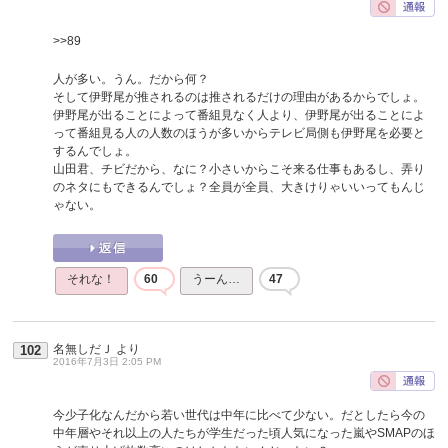
>>89
人が多い。うん。だから何？
そして伊野尾が推されるのは推されるだけの理由があるからでしょ。
伊野尾が出ることによって番組見なく人より、伊野尾が出ることによ
って番組見る人の人数のほうが多いからテレビ局側も伊野尾を必要と
するんでしょ。
山田君、チビだから、なに？小さいからこそ来る仕事もあるし、弄り
のネタにもできるんでしょ？全員が全員、大きけりゃいいってもんじ
ゃない。
それな！
60
うーん…
47
名無しだＪ
より
102
2016年7月3日 2:05 PM
今少子化なんだから若い世代は中年に比べて少ない。だとしたら今の
中年層やそれ以上の人たちが学生だった頃人気になった嵐やSMAPのほ