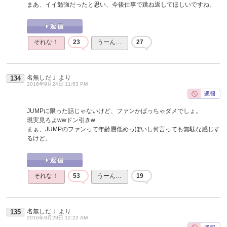
まあ、イイ勉強だったと思い、今後仕事で跳ね返してほしいですね。
それな！
23
うーん…
27
名無しだＪ
より
134
2016年9月24日 11:53 PM
JUMPに限った話じゃないけど、ファンかばっちゃダメでしょ。
現実見ろよwwドン引きw
まぁ、JUMPのファンって年齢層低めっぽいし何言っても無駄な感じす
るけど。
それな！
53
うーん…
19
名無しだＪ
より
135
2016年9月29日 12:22 AM