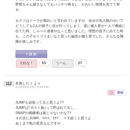
野尾ちゃん探さなくてもバッチリ映るし、かわいい表情も見てて幸
せ。
セクゾはトークが面白いと言われていますが、自分の先入観のせいで
どうしても2人の様子に目が行ってしまう。逆に健人君が一人で番組に
出てた時、しゃべり達者やな～と思いました。理想の息子に出てた時
も、この子セリフうまいなと思った脇役が健人君でした。さらなる飛
躍が楽しみです。
それな！
53
うーん…
27
名無しだＪ
より
112
2016年8月18日 9:09 PM
JUMPも頑張ってると思うよ??
JUMPは｢ポスト嵐｣って呼ばれてるし…
SMAPの後継者は嵐じゃないかな??
その次にJUMP、ｷｽﾏｲ、ｾｸｿﾞ…って続くと思うよ
あくまで私の意見なんですが…