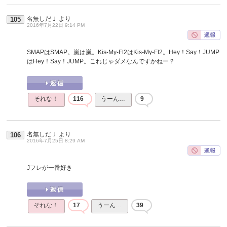
名無しだＪ
より
105
2016年7月22日 9:14 PM
SMAPはSMAP。嵐は嵐。Kis-My-Ft2はKis-My-Ft2。Hey！Say！JUMP
はHey！Say！JUMP。これじゃダメなんですかねー？
それな！
116
うーん…
9
名無しだＪ
より
106
2016年7月25日 8:29 AM
Jフレが一番好き
それな！
17
うーん…
39