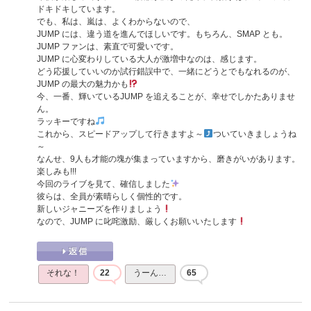
ドキドキしています。
でも、私は、嵐は、よくわからないので、
JUMP には、違う道を進んでほしいです。もちろん、SMAP とも。
JUMP ファンは、素直で可愛いです。
JUMP に心変わりしている大人が激増中なのは、感じます。
どう応援していいのか試行錯誤中で、一緒にどうとでもなれるのが、
JUMP の最大の魅力かも
今、一番、輝いているJUMP を追えることが、幸せでしかたありませ
ん。
ラッキーですね
これから、スピードアップして行きますよ～
ついていきましょうね
～
なんせ、9人も才能の塊が集まっていますから、磨きがいがあります。
楽しみも!!!
今回のライブを見て、確信しました
彼らは、全員が素晴らしく個性的です。
新しいジャニーズを作りましょう
なので、JUMP に叱咤激励、厳しくお願いいたします
それな！
22
うーん…
65