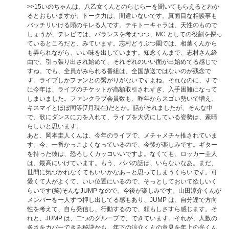
>>15
いのちゃんは、八乙女くんとのらじらーを聞いてもらえるとわか
るとおもいますが、トーク力は、間違いないです。真面目な相談事も
バッチリいける頭のキレる人です。テキトーキャラは、天性のもので
しょうが、テレビでは、バランスを考えつつ、MC としての役割を探っ
ているところだと、みています。志村どうぶつ園では、相葉くんから
も弄られながら、いい味を出しています。知念くんまで、志村さん経
由で、引っ張り出され始めて、それぞれのいい面が出始めてる感じで
すね。でも、全員がみられる番組は、全国放送ではないのが残念で
す。ライブしかファンとの繋がりがないですよね。それなのに、すで
に今年は、ライブのチケットが高額取引されすぎ、入手困難になって
しまいました。ファンクラブ会員数も、昨年からスゴい勢いで増え、
キスマイとほぼ同等(7月現在)だとか。話がそれましたが、そんな中
で、歌にダンスに力を入れて、ライブを大切にしている姿勢は、素晴
らしいと思います。
あと、岡本圭人くんは、今年のライブで、メチャメチャ推されていま
す。今、一番かっこよくなっているので、今後が楽しみです。ギター
を持った彼は、恐ろしくカッコいいですよ。なくても、ロッカー圭人
は、最高にいけています。もう、パパの話は、いらないなあ。まだ、
世間に気づかれなくてもいいかなあ～と思ってしまうくらいです。可
愛くて人がよくて、いい位置にいるので、そっとしておいて欲しいく
らいです(笑)そんなJUMP なので、今後が楽しみです。山田涼介くんが
メンバーを一人ずつ押し出してる感もあり、JUMP は、自分達で方向
性を考えて、自ら発信し、行動するので、頼もしさすら感じます。そ
れと、JUMP は、二つのグループで、できています。それが、人数の
多さをカバーできる秘訣かも。年下の涼介くんの意見を年上の光くん