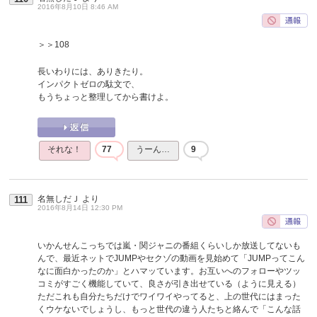
2016年8月10日 8:46 AM
＞＞108
長いわりには、ありきたり。
インパクトゼロの駄文で、
もうちょっと整理してから書けよ。
それな！
77
うーん…
9
名無しだＪ
より
111
2016年8月14日 12:30 PM
いかんせんこっちでは嵐・関ジャニの番組くらいしか放送してないも
んで、最近ネットでJUMPやセクゾの動画を見始めて「JUMPってこん
なに面白かったのか」とハマッています。お互いへのフォローやツッ
コミがすごく機能していて、良さが引き出せている（ように見える）
ただこれも自分たちだけでワイワイやってると、上の世代にはまった
くウケないでしょうし、もっと世代の違う人たちと絡んで「こんな話