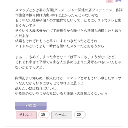
スマップとかは裏方方面(グッズ、ジャニ関連の店プロデュース、作詞
作曲台本振り付け演出)やればよかったんじゃないかな
もう年だし後輩や個々の才能育てたいって、たまにゲストでテレビ出
るくらいでさ
そういう大義名分かかげて表舞台から降りたら世間も納得したと思う
んだよな
結婚もそれぞれもっと早くにするべきだったと思うね
アイドルというより一時代を築いたスターだとおもうから
まあ、、もめてしまった今となっては言ってもしょうがないけど。
それぞれ幸せで平穏で自由な人生歩めるように見守るのもいいんじゃ
ないかとオモタよ。
内情あまり知らぬ一般人だけど、スマップとかもういい歳したオッサ
ンなんだから好きにやらせてやれよと思うよ
残りたい奴は残ればいいし
やる気のないやつが会社にいると後輩への影響よくないから
それな！
15
うーん…
20