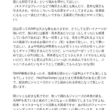
題にも対応できる」という強みを増やしてほしい。
（キスマイはプレバトなどで梅沢さん達とも絡んだり、意外な能力も
引き出され、今のところいい立ち位置をゲットしてますよね。役者組
にももっと一皮むけて欲しいですね！玉森君に汚れ役とややって欲し
い）
話は戻ってJUMPは大人な曲もありますが、どうしても甘いイメージが
強いので、個人的には藪君・高木君あたりには（もしそっちにも精通
しているのであれば）男も一目置くような、先生と呼ばれるようなエ
ロス路線でいわゆるお蔵のライン（笑）を攻めて欲しい。そして磨い
てほしい。まぁ中性的な伊野尾ちゃんが言うくらいの方が生々しさが
なくギャップ萌えするんだろうけど。レベルちげーぜ！ってくらい攻
めてほしい(≧∇≦)他にも、岡本君なんてとうさんネタ（イヤかもしれな
いけど）出そうと思えば引出しにいっぱいため込んでるだろうし、ジ
ャニーさんみたいなキャラとして披露してもらえないかな(笑)
SMAP解散が決まった今、後継者が誰かという論争はイヤでも激しくな
るでしょうけど、Hey!Say!Jumpにはまだまだ潜在能力があると思うの
で、総合的にジャニーズのトップと認められる存在になって欲しいと
思います。
関ジャニも好きな私ですが、歌って踊れるジャニーズの本来の姿を、
JUMPを見ていると改めてこれだなぁ～と見惚れてしまうんですよね。
役者・キャスターなどソロ活動も大賛成ですが、あの9人のフォーメー
ションダンスはこの先もずっと続いて欲しいと願っています。もう伊