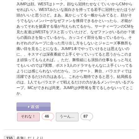
JUMPは顔。WESTはトーク。顔なら冠持たせなくていいからCMやら
せればいい。WESTみたいな面白さを持ってる若手に冠持たせたほうが
頭がいいと思うけど。まあ、嵐かじってる一般からみてると、顔がそ
うでもないメンバーがなぜファンを獲得できるかといったら、才能が
あってそれを披露する場が与えられてるから。サーティーワンのCMを
見た友達はWESTをブスと言っていたけど、なぜファンがいるのか？彼
らの面白さを知っているから。カッコイイ部分も知っているから。そ
れぞれのグループに合った売り出し方をしないとジャニーズ事務所も
痛い目を見ることになる。JUMP1本でやっていけるとは思えないの
に、、キスマイは深夜番組で上手くやっていってると思うからこのま
ま頑張ってもらえれば。。ただ、舞祭組にも演技の仕事をもっと与え
てもいいのでは?実際、ポスト3人のドラマもそんなに上手くいってる
ようには感じられないのだから。コンサート、舞台、バラエティでは
活躍できるだけの力はあるし、これから期待できると思う。結局残る
のは、1人でもバラエティで戦えるだけの力があるメンバーがいるグル
ープ。MCができれば尚更。JUMPは伊野尾を育てるしかないってとこ
か、
それな！
46
うーん…
87
名無しだＪ
より
110