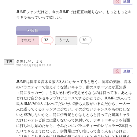
JUMPファンだけど、今のJUMPでは正直物足りない。もっともっとキ
ラキラ光っていって欲しい。
それな！
32
うーん…
30
名無しだＪ
より
115
2016年8月23日 8:23 AM
JUMPは岡本＆高木＆薮の3人にかかってると思う。岡本の英語、高木
のバラエティーで使えそうな濃いキャラ、薮のスポーツとか豆知識
（特にサッカー）、と3人それぞれ使えそうなものは持ってる。あとは
どれだけ自分をセルフプロデュースできるかどうか。JUMPは9人って
嵐＆SMAPの5人に比べてだいたい2倍も人数がいるんだから、一人一
人に廻ってくるチャンスは少ない。その少ないチャンスをものにしな
いと成功しないかと。特に伊野尾とかはもともと持ってた建築キャラ
だけじゃテレビ的には足りないって気付いて、テキトーキャラを前面
に打ち出し始めたから、今みたいにバラエティーのレギュラー2本持っ
たりできるようになった。伊野尾はゴリ推しって言う人もいるけど、
ゴリ推しされるためには自分の努力がないとと推されないと私は思う