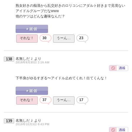
熟女好きの痴漢から乱交好きのロリコンにアダルト好きまで見境ない
アイドルグループだなwww
他のヤツはどんな趣味なんだ？
それな！
30
うーん…
23
名無しだＪ
より
138
2016年9月30日 2:16 AM
下半身がゆるすぎる〜アイドル止めてくれ！出てくんな！
それな！
37
うーん…
17
名無しだＪ
より
139
2016年10月3日 6:43 PM