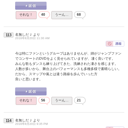
それな！
40
うーん…
68
名無しだＪ
より
113
2016年8月20日 11:30 AM
今は特にファンというグループはありませんが、姉がジャンプファン
でコンサートのDVDをよく見せられていますが、凄く良いです。
みんな歌もダンスも練り上げてきた、洗練された凄さを感じます。
人数が多いから、舞台上のパフォーマンスも多種多様で素晴らしい。
だから、スマップや嵐とは違う路線を歩んでいった方
良いと思います。
それな！
56
うーん…
21
名無しだＪ
より
114
2016年8月20日 9:35 PM