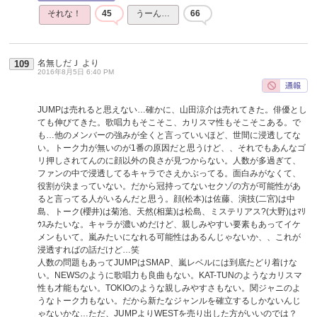
それな！
45
うーん…
66
名無しだＪ
より
109
2016年8月5日 6:40 PM
JUMPは売れると思えない…確かに、山田涼介は売れてきた。俳優とし
ても伸びてきた。歌唱力もそこそこ、カリスマ性もそこそこある。で
も…他のメンバーの強みが全くと言っていいほど、世間に浸透してな
い。トーク力が無いのが1番の原因だと思うけど、、それでもあんなゴ
リ押しされてんのに顔以外の良さが見つからない。人数が多過ぎて、
ファンの中で浸透してるキャラでさえかぶってる。面白みがなくて、
役割が決まっていない。だから冠持ってないセクゾの方が可能性があ
ると言ってる人がいるんだと思う。顔(松本)は佐藤、演技(二宮)は中
島、トーク(櫻井)は菊池、天然(相葉)は松島、ミステリアス?(大野)はﾏﾘ
ｳｽみたいな。キャラが濃いめだけど、親しみやすい要素もあってイケ
メンもいて。嵐みたいになれる可能性はあるんじゃないか、、これが
浸透すればの話だけど…笑
人数の問題もあってJUMPはSMAP、嵐レベルには到底たどり着けな
い。NEWSのように歌唱力も良曲もない。KAT-TUNのようなカリスマ
性も才能もない。TOKIOのような親しみやすさもない。関ジャニのよ
うなトーク力もない。だから新たなジャンルを確立するしかないんじ
ゃないかな…ただ、JUMPよりWESTを売り出した方がいいのでは？