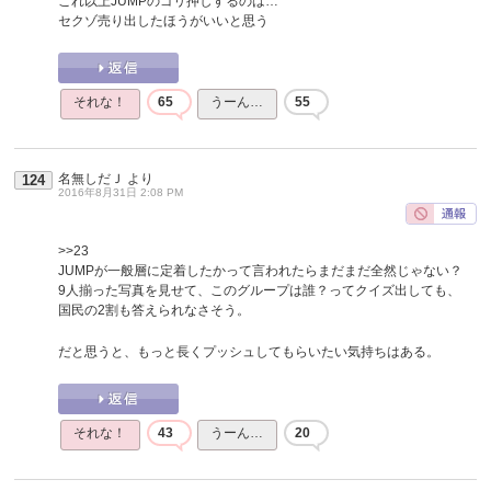
これ以上JUMPのゴリ押しするのは…
セクゾ売り出したほうがいいと思う
それな！
65
うーん…
55
名無しだＪ
より
124
2016年8月31日 2:08 PM
>>23
JUMPが一般層に定着したかって言われたらまだまだ全然じゃない？
9人揃った写真を見せて、このグループは誰？ってクイズ出しても、
国民の2割も答えられなさそう。
だと思うと、もっと長くプッシュしてもらいたい気持ちはある。
それな！
43
うーん…
20