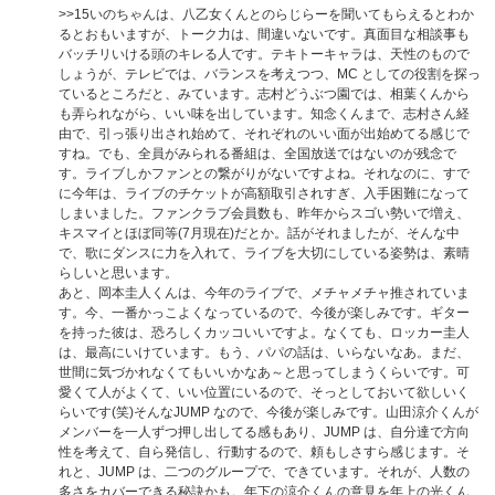
>>15
いのちゃんは、八乙女くんとのらじらーを聞いてもらえるとわか
るとおもいますが、トーク力は、間違いないです。真面目な相談事も
バッチリいける頭のキレる人です。テキトーキャラは、天性のもので
しょうが、テレビでは、バランスを考えつつ、MC としての役割を探っ
ているところだと、みています。志村どうぶつ園では、相葉くんから
も弄られながら、いい味を出しています。知念くんまで、志村さん経
由で、引っ張り出され始めて、それぞれのいい面が出始めてる感じで
すね。でも、全員がみられる番組は、全国放送ではないのが残念で
す。ライブしかファンとの繋がりがないですよね。それなのに、すで
に今年は、ライブのチケットが高額取引されすぎ、入手困難になって
しまいました。ファンクラブ会員数も、昨年からスゴい勢いで増え、
キスマイとほぼ同等(7月現在)だとか。話がそれましたが、そんな中
で、歌にダンスに力を入れて、ライブを大切にしている姿勢は、素晴
らしいと思います。
あと、岡本圭人くんは、今年のライブで、メチャメチャ推されていま
す。今、一番かっこよくなっているので、今後が楽しみです。ギター
を持った彼は、恐ろしくカッコいいですよ。なくても、ロッカー圭人
は、最高にいけています。もう、パパの話は、いらないなあ。まだ、
世間に気づかれなくてもいいかなあ～と思ってしまうくらいです。可
愛くて人がよくて、いい位置にいるので、そっとしておいて欲しいく
らいです(笑)そんなJUMP なので、今後が楽しみです。山田涼介くんが
メンバーを一人ずつ押し出してる感もあり、JUMP は、自分達で方向
性を考えて、自ら発信し、行動するので、頼もしさすら感じます。そ
れと、JUMP は、二つのグループで、できています。それが、人数の
多さをカバーできる秘訣かも。年下の涼介くんの意見を年上の光くん