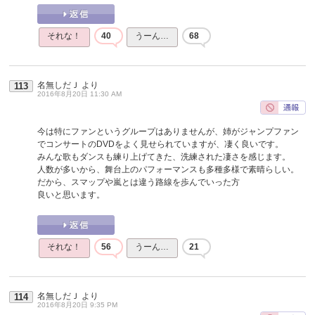
それな！
40
うーん…
68
名無しだＪ
より
113
2016年8月20日 11:30 AM
今は特にファンというグループはありませんが、姉がジャンプファン
でコンサートのDVDをよく見せられていますが、凄く良いです。
みんな歌もダンスも練り上げてきた、洗練された凄さを感じます。
人数が多いから、舞台上のパフォーマンスも多種多様で素晴らしい。
だから、スマップや嵐とは違う路線を歩んでいった方
良いと思います。
それな！
56
うーん…
21
名無しだＪ
より
114
2016年8月20日 9:35 PM