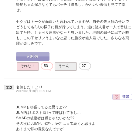
野尾ちゃん探さなくてもバッチリ映るし、かわいい表情も見てて幸
せ。
セクゾはトークが面白いと言われていますが、自分の先入観のせいで
どうしても2人の様子に目が行ってしまう。逆に健人君が一人で番組に
出てた時、しゃべり達者やな～と思いました。理想の息子に出てた時
も、この子セリフうまいなと思った脇役が健人君でした。さらなる飛
躍が楽しみです。
それな！
53
うーん…
27
名無しだＪ
より
112
2016年8月18日 9:09 PM
JUMPも頑張ってると思うよ??
JUMPは｢ポスト嵐｣って呼ばれてるし…
SMAPの後継者は嵐じゃないかな??
その次にJUMP、ｷｽﾏｲ、ｾｸｿﾞ…って続くと思うよ
あくまで私の意見なんですが…