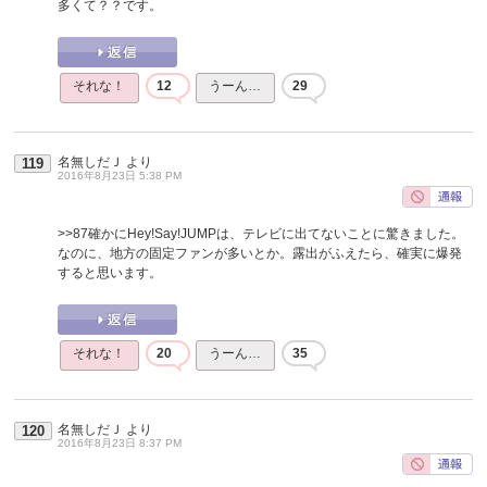
多くて？？です。
それな！
12
うーん…
29
名無しだＪ
より
119
2016年8月23日 5:38 PM
>>87
確かにHey!Say!JUMPは、テレビに出てないことに驚きました。
なのに、地方の固定ファンが多いとか。露出がふえたら、確実に爆発
すると思います。
それな！
20
うーん…
35
名無しだＪ
より
120
2016年8月23日 8:37 PM