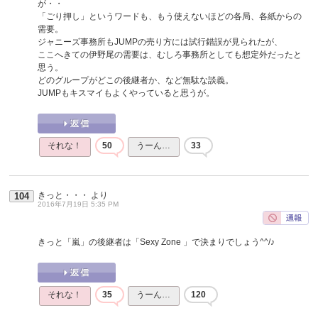
が・・
「ごり押し」というワードも、もう使えないほどの各局、各紙からの
需要。
ジャニーズ事務所もJUMPの売り方には試行錯誤が見られたが、
ここへきての伊野尾の需要は、むしろ事務所としても想定外だったと
思う。
どのグループがどこの後継者か、など無駄な談義。
JUMPもキスマイもよくやっていると思うが。
それな！
50
うーん…
33
きっと・・・
より
104
2016年7月19日 5:35 PM
きっと「嵐」の後継者は「Sexy Zone 」で決まりでしょう^^/♪
それな！
35
うーん…
120