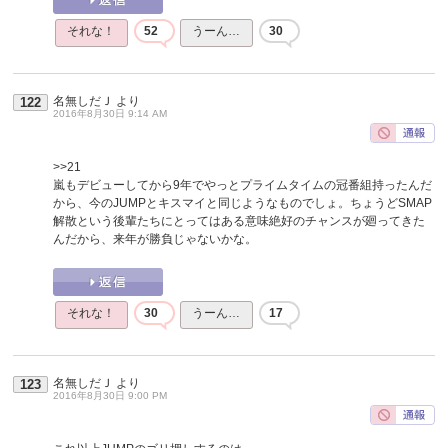
それな！
52
うーん…
30
名無しだＪ
より
122
2016年8月30日 9:14 AM
>>21
嵐もデビューしてから9年でやっとプライムタイムの冠番組持ったんだ
から、今のJUMPとキスマイと同じようなものでしょ。ちょうどSMAP
解散という後輩たちにとってはある意味絶好のチャンスが廻ってきた
んだから、来年が勝負じゃないかな。
それな！
30
うーん…
17
名無しだＪ
より
123
2016年8月30日 9:00 PM