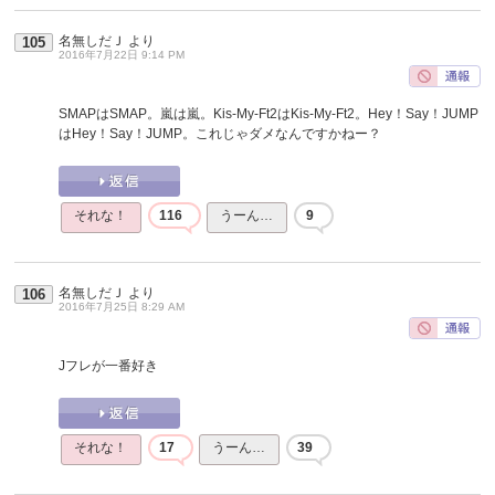
名無しだＪ
より
105
2016年7月22日 9:14 PM
SMAPはSMAP。嵐は嵐。Kis-My-Ft2はKis-My-Ft2。Hey！Say！JUMP
はHey！Say！JUMP。これじゃダメなんですかねー？
それな！
116
うーん…
9
名無しだＪ
より
106
2016年7月25日 8:29 AM
Jフレが一番好き
それな！
17
うーん…
39