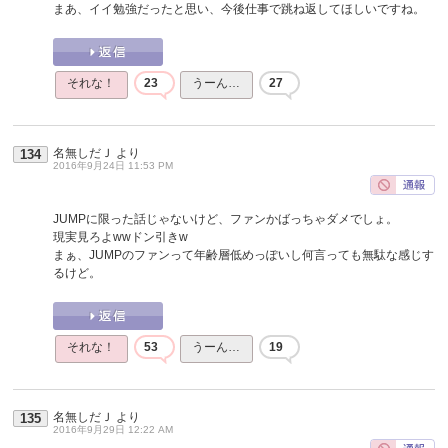
まあ、イイ勉強だったと思い、今後仕事で跳ね返してほしいですね。
それな！
23
うーん…
27
名無しだＪ
より
134
2016年9月24日 11:53 PM
JUMPに限った話じゃないけど、ファンかばっちゃダメでしょ。
現実見ろよwwドン引きw
まぁ、JUMPのファンって年齢層低めっぽいし何言っても無駄な感じす
るけど。
それな！
53
うーん…
19
名無しだＪ
より
135
2016年9月29日 12:22 AM