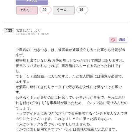
それな！
49
うーん…
16
名無しだＪ
より
133
2016年9月22日 1:18 AM
中島君の「抱きつき」は、被害者が通報後立ち去った事から特定が出
来ず、
被害届も出ていない為 お咎め無しとなっただけで問題はありますね。
後日スッパ抜かれなければ、事務所はスルーする気だったわけです
し。
でも「１７歳妊娠」はガセですよ。ただ友人関係には注意が必要で、
エセ友人
が酒席に連れてきたりケータイで呼び込む女性には気をつける事で
す。
おそらく３人が最初の店に同席していた事だけが事実で、それに尾ひ
れを付けた”ゆすり”を事務所が蹴ったため、ゴシップ誌に売り込んだの
でしょう。
トップアイドルに近づき”ゆすり”で金を要求するインチキ友人なんて世
の中にたくさんいます。これはＪＵＭＰに限った話ではない。
３人はショックを受けているかもしれませんね。
うかつに誰も信用できず アイドルとは孤独な職業だと思います。