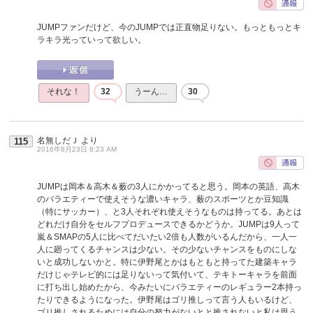
JUMPファンだけど、今のJUMPでは正直物足りない。もっともっとキ
ラキラ光っていって欲しい。
それな！
32
うーん…
30
名無しだＪ
より
115
2016年8月23日 8:23 AM
JUMPは岡本＆高木＆薮の3人にかかってると思う。岡本の英語、高木
のバラエティーで使えそうな濃いキャラ、薮のスポーツとか豆知識
（特にサッカー）、と3人それぞれ使えそうなものは持ってる。あとは
どれだけ自分をセルフプロデュースできるかどうか。JUMPは9人って
嵐＆SMAPの5人に比べてだいたい2倍も人数がいるんだから、一人一
人に廻ってくるチャンスは少ない。その少ないチャンスをものにしな
いと成功しないかと。特に伊野尾とかはもともと持ってた建築キャラ
だけじゃテレビ的には足りないって気付いて、テキトーキャラを前面
に打ち出し始めたから、今みたいにバラエティーのレギュラー2本持っ
たりできるようになった。伊野尾はゴリ推しって言う人もいるけど、
ゴリ推しされるためには自分の努力がないとと推されないと私は思う