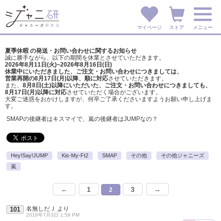
マイページ
ストア
メニュー
夏季休暇 の発送・お問い合わせに関するお知らせ
誠に勝手ながら、以下の期間を休業とさせていただきます。
2026年8月11日(火)~2026年8月16日(日)
休業中にいただきました、ご注文・お問い合わせにつきましては、
営業再開の8月17日(月)以降、順に対応
させていただきます。
また、
8月8日(土)以降にいただいた、ご注文・
お問い合わせにつきましても、
8月17日(月)以降に対応
させていただく場合がございます。
大変ご迷惑をおかけしますが、
何卒ご了承くださいますようお願い申し上げま
す。
SMAPの後継者はキスマイで、嵐の後継者はJUMPなの？
Hey!Say!JUMP
Kis-My-Ft2
SMAP
その他
その他ジャニーズ
嵐
←
1
3
→
2
名無しだＪ
より
101
2016年7月3日 1:59 PM