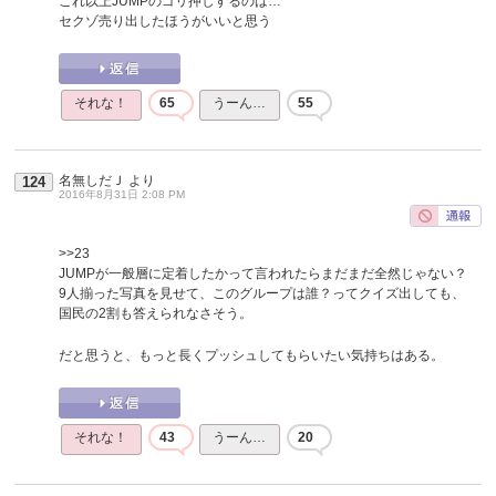
これ以上JUMPのゴリ押しするのは…
セクゾ売り出したほうがいいと思う
それな！
65
うーん…
55
名無しだＪ
より
124
2016年8月31日 2:08 PM
>>23
JUMPが一般層に定着したかって言われたらまだまだ全然じゃない？
9人揃った写真を見せて、このグループは誰？ってクイズ出しても、
国民の2割も答えられなさそう。
だと思うと、もっと長くプッシュしてもらいたい気持ちはある。
それな！
43
うーん…
20