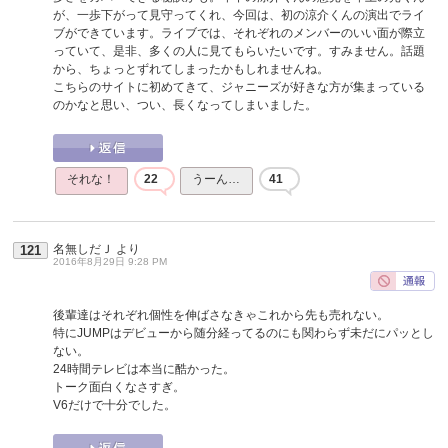
が、一歩下がって見守ってくれ、今回は、初の涼介くんの演出でライ
ブができています。ライブでは、それぞれのメンバーのいい面が際立
っていて、是非、多くの人に見てもらいたいです。すみません。話題
から、ちょっとずれてしまったかもしれませんね。
こちらのサイトに初めてきて、ジャニーズが好きな方が集まっている
のかなと思い、つい、長くなってしまいました。
それな！
22
うーん…
41
名無しだＪ
より
121
2016年8月29日 9:28 PM
後輩達はそれぞれ個性を伸ばさなきゃこれから先も売れない。
特にJUMPはデビューから随分経ってるのにも関わらず未だにパッとし
ない。
24時間テレビは本当に酷かった。
トーク面白くなさすぎ。
V6だけで十分でした。