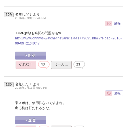
名無しだＪ
より
129
2016年9月9日 9:44 PM
JUMP解散も時間の問題かもw
http://www.johnnys-watcher.net/article/441779695.html?reload=2016-
09-09T21:40:47
それな！
43
うーん…
23
名無しだＪ
より
130
2016年9月11日 6:19 PM
東スポは、信用性ないですよね。
出る杭は打たれるかな。