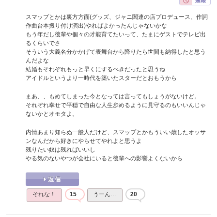
スマップとかは裏方方面(グッズ、ジャニ関連の店プロデュース、作詞
作曲台本振り付け演出)やればよかったんじゃないかな
もう年だし後輩や個々の才能育てたいって、たまにゲストでテレビ出
るくらいでさ
そういう大義名分かかげて表舞台から降りたら世間も納得したと思う
んだよな
結婚もそれぞれもっと早くにするべきだったと思うね
アイドルというより一時代を築いたスターだとおもうから
まあ、、もめてしまった今となっては言ってもしょうがないけど。
それぞれ幸せで平穏で自由な人生歩めるように見守るのもいいんじゃ
ないかとオモタよ。
内情あまり知らぬ一般人だけど、スマップとかもういい歳したオッサ
ンなんだから好きにやらせてやれよと思うよ
残りたい奴は残ればいいし
やる気のないやつが会社にいると後輩への影響よくないから
それな！
15
うーん…
20