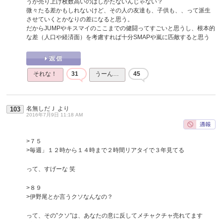
うが売り上げ枚数高いのはしかたないんじゃない？
微々たる差かもしれないけど、その人の友達も、子供も、、って派生
させていくとかなりの差になると思う。
だからJUMPやキスマイのここまでの健闘ってすごいと思うし、根本的
な差（人口や経済面）を考慮すれば十分SMAPや嵐に匹敵すると思う
それな！
31
うーん…
45
名無しだＪ
より
103
2016年7月9日 11:18 AM
>７５
>毎週」１２時から１４時まで２時間リアタイで３年見てる
って、すげーな 笑
>８９
>伊野尾とか言うクソなんなの？
って、その”クソ”は、あなたの意に反してメチャクチャ売れてます