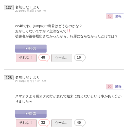
名無しだＪ
より
127
2016年9月4日 8:09 PM
>>48
でわ、jumpの中島君はどうなのかな？
おかしくないですか？主演なんて
被害者が被害届出さなかったから、犯罪にならなかっただけでは？
それな！
48
うーん…
16
名無しだＪ
より
128
2016年9月7日 5:31 AM
スマオタより嵐オタの方が哀れで始末に負えないという事が良く分か
りましたｗ
それな！
32
うーん…
45