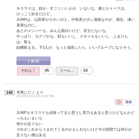
キスマイは、顔が、すごくいい人が、いないな。曲とかトークは、
けっこう好きだけど。
JUMPは、山田君が小さいのと、中島君が少し地味なのが、残念。凄い
美形なのに。
あとのメンバーも、みんな面白いけど、目立たないな。
やっぱり、セクゾかな。顔もいいし、スタイルもいいし、ふまけん
は、歌も
結構歌える。下3人が、もっと成長したら、いいグループになりそう。
それな！
45
うーん…
53
名無しだＪ
より
140
2016年10月13日 8:50 PM
JUMPもキスマイも頑張ってると思うし実力もあると思うけどなんかど
っちもいまいち
何かが足りない
それがこれからうまれてくるのかもしれないけど今の段階では何かが
足りない感がある