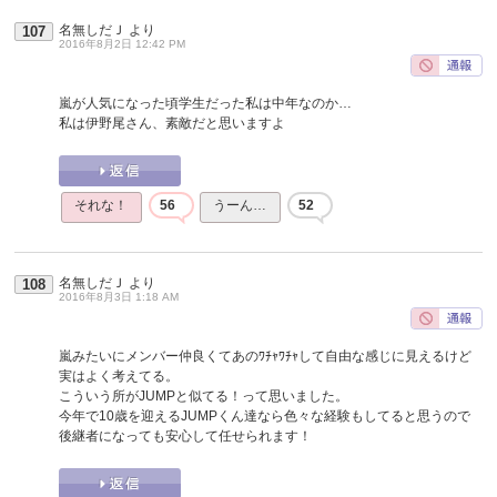
名無しだＪ
より
107
2016年8月2日 12:42 PM
嵐が人気になった頃学生だった私は中年なのか…
私は伊野尾さん、素敵だと思いますよ
それな！
56
うーん…
52
名無しだＪ
より
108
2016年8月3日 1:18 AM
嵐みたいにメンバー仲良くてあのﾜﾁｬﾜﾁｬして自由な感じに見えるけど
実はよく考えてる。
こういう所がJUMPと似てる！って思いました。
今年で10歳を迎えるJUMPくん達なら色々な経験もしてると思うので
後継者になっても安心して任せられます！