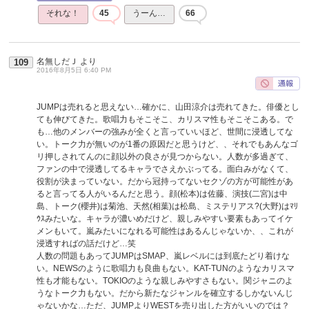
それな！
45
うーん…
66
名無しだＪ
より
109
2016年8月5日 6:40 PM
JUMPは売れると思えない…確かに、山田涼介は売れてきた。俳優とし
ても伸びてきた。歌唱力もそこそこ、カリスマ性もそこそこある。で
も…他のメンバーの強みが全くと言っていいほど、世間に浸透してな
い。トーク力が無いのが1番の原因だと思うけど、、それでもあんなゴ
リ押しされてんのに顔以外の良さが見つからない。人数が多過ぎて、
ファンの中で浸透してるキャラでさえかぶってる。面白みがなくて、
役割が決まっていない。だから冠持ってないセクゾの方が可能性があ
ると言ってる人がいるんだと思う。顔(松本)は佐藤、演技(二宮)は中
島、トーク(櫻井)は菊池、天然(相葉)は松島、ミステリアス?(大野)はﾏﾘ
ｳｽみたいな。キャラが濃いめだけど、親しみやすい要素もあってイケ
メンもいて。嵐みたいになれる可能性はあるんじゃないか、、これが
浸透すればの話だけど…笑
人数の問題もあってJUMPはSMAP、嵐レベルには到底たどり着けな
い。NEWSのように歌唱力も良曲もない。KAT-TUNのようなカリスマ
性も才能もない。TOKIOのような親しみやすさもない。関ジャニのよ
うなトーク力もない。だから新たなジャンルを確立するしかないんじ
ゃないかな…ただ、JUMPよりWESTを売り出した方がいいのでは？