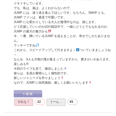
ドキドキしています。
でも、私は、嵐は、よくわからないので、
JUMP には、違う道を進んでほしいです。もちろん、SMAP とも。
JUMP ファンは、素直で可愛いです。
JUMP に心変わりしている大人が激増中なのは、感じます。
どう応援していいのか試行錯誤中で、一緒にどうとでもなれるのが、
JUMP の最大の魅力かも
今、一番、輝いているJUMP を追えることが、幸せでしかたありませ
ん。
ラッキーですね
これから、スピードアップして行きますよ～
ついていきましょうね
～
なんせ、9人も才能の塊が集まっていますから、磨きがいがあります。
楽しみも!!!
今回のライブを見て、確信しました
彼らは、全員が素晴らしく個性的です。
新しいジャニーズを作りましょう
なので、JUMP に叱咤激励、厳しくお願いいたします
それな！
22
うーん…
65