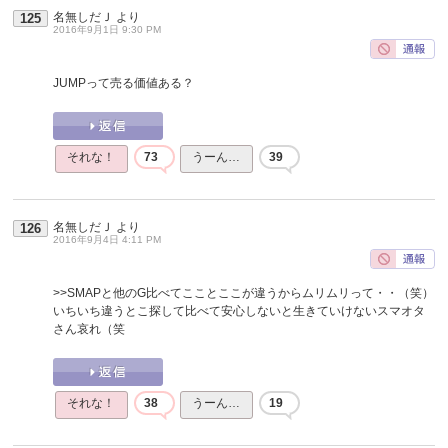
名無しだＪ
より
125
2016年9月1日 9:30 PM
JUMPって売る価値ある？
それな！
73
うーん…
39
名無しだＪ
より
126
2016年9月4日 4:11 PM
>>SMAPと他のG比べてこことここが違うからムリムリって・・（笑）
いちいち違うとこ探して比べて安心しないと生きていけないスマオタ
さん哀れ（笑
それな！
38
うーん…
19