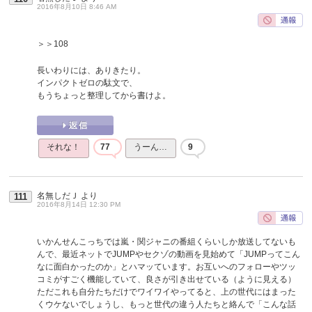
2016年8月10日 8:46 AM
＞＞108
長いわりには、ありきたり。
インパクトゼロの駄文で、
もうちょっと整理してから書けよ。
それな！
77
うーん…
9
名無しだＪ
より
111
2016年8月14日 12:30 PM
いかんせんこっちでは嵐・関ジャニの番組くらいしか放送してないも
んで、最近ネットでJUMPやセクゾの動画を見始めて「JUMPってこん
なに面白かったのか」とハマッています。お互いへのフォローやツッ
コミがすごく機能していて、良さが引き出せている（ように見える）
ただこれも自分たちだけでワイワイやってると、上の世代にはまった
くウケないでしょうし、もっと世代の違う人たちと絡んで「こんな話