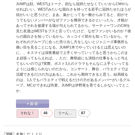
JUMPは顔。WESTはトーク。顔なら冠持たせなくていいからCMやら
せればいい。WESTみたいな面白さを持ってる若手に冠持たせたほうが
頭がいいと思うけど。まあ、嵐かじってる一般からみてると、顔がそ
うでもないメンバーがなぜファンを獲得できるかといったら、才能が
あってそれを披露する場が与えられてるから。サーティーワンのCMを
見た友達はWESTをブスと言っていたけど、なぜファンがいるのか？彼
らの面白さを知っているから。カッコイイ部分も知っているから。そ
れぞれのグループに合った売り出し方をしないとジャニーズ事務所も
痛い目を見ることになる。JUMP1本でやっていけるとは思えないの
に、、キスマイは深夜番組で上手くやっていってると思うからこのま
ま頑張ってもらえれば。。ただ、舞祭組にも演技の仕事をもっと与え
てもいいのでは?実際、ポスト3人のドラマもそんなに上手くいってる
ようには感じられないのだから。コンサート、舞台、バラエティでは
活躍できるだけの力はあるし、これから期待できると思う。結局残る
のは、1人でもバラエティで戦えるだけの力があるメンバーがいるグル
ープ。MCができれば尚更。JUMPは伊野尾を育てるしかないってとこ
か、
それな！
46
うーん…
87
名無しだＪ
より
110