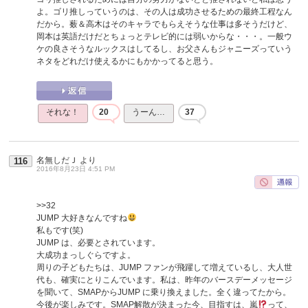
よ。ゴリ推しっていうのは、その人は成功させるための最終工程なん
だから。薮＆高木はそのキャラでもらえそうな仕事は多そうだけど、
岡本は英語だけだとちょっとテレビ的には弱いからな・・・。一般ウ
ケの良さそうなルックスはしてるし、お父さんもジャニーズっていう
ネタをどれだけ使えるかにもかかってると思う。
それな！
20
うーん…
37
名無しだＪ
より
116
2016年8月23日 4:51 PM
>>32
JUMP 大好きなんですね
私もです(笑)
JUMP は、必要とされています。
大成功まっしぐらですよ。
周りの子どもたちは、JUMP ファンが飛躍して増えているし、大人世
代も、確実にとりこんでいます。私は、昨年のバースデーメッセージ
を聞いて、SMAPからJUMP に乗り換えました。全く違ってたから。
今後が楽しみです。SMAP解散が決まった今、目指すは、嵐
って、