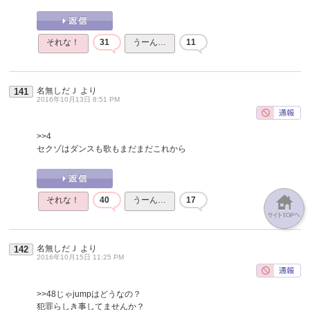
それな！
31
うーん…
11
名無しだＪ
より
141
2016年10月13日 8:51 PM
>>4
セクゾはダンスも歌もまだまだこれから
それな！
40
うーん…
17
名無しだＪ
より
142
2016年10月15日 11:25 PM
>>48
じゃjumpはどうなの？
犯罪らしき事してませんか？