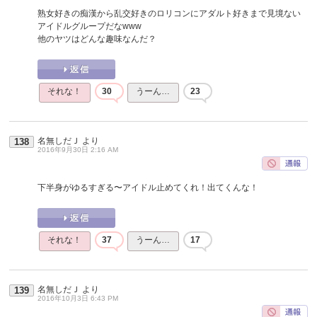
熟女好きの痴漢から乱交好きのロリコンにアダルト好きまで見境ない
アイドルグループだなwww
他のヤツはどんな趣味なんだ？
それな！
30
うーん…
23
名無しだＪ
より
138
2016年9月30日 2:16 AM
下半身がゆるすぎる〜アイドル止めてくれ！出てくんな！
それな！
37
うーん…
17
名無しだＪ
より
139
2016年10月3日 6:43 PM