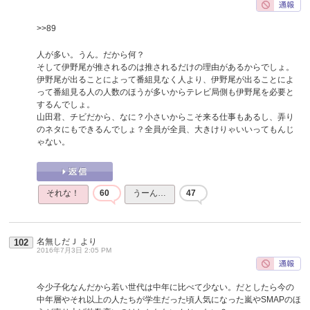
>>89
人が多い。うん。だから何？
そして伊野尾が推されるのは推されるだけの理由があるからでしょ。
伊野尾が出ることによって番組見なく人より、伊野尾が出ることによ
って番組見る人の人数のほうが多いからテレビ局側も伊野尾を必要と
するんでしょ。
山田君、チビだから、なに？小さいからこそ来る仕事もあるし、弄り
のネタにもできるんでしょ？全員が全員、大きけりゃいいってもんじ
ゃない。
それな！
60
うーん…
47
名無しだＪ
より
102
2016年7月3日 2:05 PM
今少子化なんだから若い世代は中年に比べて少ない。だとしたら今の
中年層やそれ以上の人たちが学生だった頃人気になった嵐やSMAPのほ