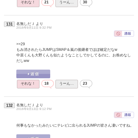
それな！
21
うーん…
30
名無しだＪ
より
131
2016年9月11日 9:32 PM
>>29
もみ消されたらJUMPはSMAP＆嵐の後継者でほぼ確定だなw
中居くんも大野くんも似たようなことしでかしてるのに、お咎めなし
だしww
それな！
18
うーん…
23
名無しだＪ
より
132
2016年9月13日 9:12 PM
何事もなかったみたいにテレビに出られるJUMPの皆さん凄いですね。