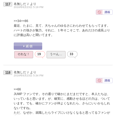
名無しだＪ
より
117
2016年8月23日 5:19 PM
>>34
>>86
最近、たまに、見て、大ちゃんのゆるさにわらわせてもらってます。
ハートの強さが魅力。それに、１年そこそこで、あれだけの成長ぶり
に評価は高いと聞いてます。
それな！
19
うーん…
33
名無しだＪ
より
118
2016年8月23日 5:34 PM
>>66
JUMP ファンです。その通りで確かにまだまだですと、本人たちは、
いっていると思います。が、確実に、感動させるほどの力は、ついて
います。でも、確かにファンが仲よくなれたら、さらにいいかもしれ
ないですね。
ただ、なぜか、就職したらライブにいけなくなると思ってるファンが