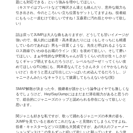
題にも対応できる」という強みを増やしてほしい。
（キスマイはプレバトなどで梅沢さん達とも絡んだり、意外な能力も
引き出され、今のところいい立ち位置をゲットしてますよね。役者組
にももっと一皮むけて欲しいですね！玉森君に汚れ役とややって欲し
い）
話は戻ってJUMPは大人な曲もありますが、どうしても甘いイメージが
強いので、個人的には藪君・高木君あたりには（もしそっちにも精通
しているのであれば）男も一目置くような、先生と呼ばれるようなエ
ロス路線でいわゆるお蔵のライン（笑）を攻めて欲しい。そして磨い
てほしい。まぁ中性的な伊野尾ちゃんが言うくらいの方が生々しさが
なくギャップ萌えするんだろうけど。レベルちげーぜ！ってくらい攻
めてほしい(≧∇≦)他にも、岡本君なんてとうさんネタ（イヤかもしれな
いけど）出そうと思えば引出しにいっぱいため込んでるだろうし、ジ
ャニーさんみたいなキャラとして披露してもらえないかな(笑)
SMAP解散が決まった今、後継者が誰かという論争はイヤでも激しくな
るでしょうけど、Hey!Say!Jumpにはまだまだ潜在能力があると思うの
で、総合的にジャニーズのトップと認められる存在になって欲しいと
思います。
関ジャニも好きな私ですが、歌って踊れるジャニーズの本来の姿を、
JUMPを見ていると改めてこれだなぁ～と見惚れてしまうんですよね。
役者・キャスターなどソロ活動も大賛成ですが、あの9人のフォーメー
ションダンスはこの先もずっと続いて欲しいと願っています。もう伊