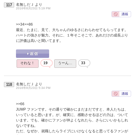
名無しだＪ
より
117
2016年8月23日 5:19 PM
>>34
>>86
最近、たまに、見て、大ちゃんのゆるさにわらわせてもらってます。
ハートの強さが魅力。それに、１年そこそこで、あれだけの成長ぶり
に評価は高いと聞いてます。
それな！
19
うーん…
33
名無しだＪ
より
118
2016年8月23日 5:34 PM
>>66
JUMP ファンです。その通りで確かにまだまだですと、本人たちは、
いっていると思います。が、確実に、感動させるほどの力は、ついて
います。でも、確かにファンが仲よくなれたら、さらにいいかもしれ
ないですね。
ただ、なぜか、就職したらライブにいけなくなると思ってるファンが