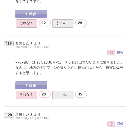
多くて？？です。
それな！
12
うーん…
29
名無しだＪ
より
119
2016年8月23日 5:38 PM
>>87
確かにHey!Say!JUMPは、テレビに出てないことに驚きました。
なのに、地方の固定ファンが多いとか。露出がふえたら、確実に爆発
すると思います。
それな！
20
うーん…
35
名無しだＪ
より
120
2016年8月23日 8:37 PM