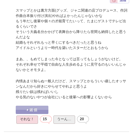
スマップとかは裏方方面(グッズ、ジャニ関連の店プロデュース、作詞
作曲台本振り付け演出)やればよかったんじゃないかな
もう年だし後輩や個々の才能育てたいって、たまにゲストでテレビ出
るくらいでさ
そういう大義名分かかげて表舞台から降りたら世間も納得したと思う
んだよな
結婚もそれぞれもっと早くにするべきだったと思うね
アイドルというより一時代を築いたスターだとおもうから
まあ、、もめてしまった今となっては言ってもしょうがないけど。
それぞれ幸せで平穏で自由な人生歩めるように見守るのもいいんじゃ
ないかとオモタよ。
内情あまり知らぬ一般人だけど、スマップとかもういい歳したオッサ
ンなんだから好きにやらせてやれよと思うよ
残りたい奴は残ればいいし
やる気のないやつが会社にいると後輩への影響よくないから
それな！
15
うーん…
20