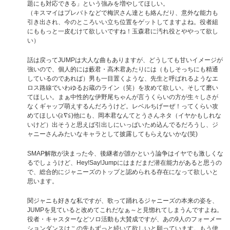
題にも対応できる」という強みを増やしてほしい。
（キスマイはプレバトなどで梅沢さん達とも絡んだり、意外な能力も
引き出され、今のところいい立ち位置をゲットしてますよね。役者組
にももっと一皮むけて欲しいですね！玉森君に汚れ役とややって欲し
い）
話は戻ってJUMPは大人な曲もありますが、どうしても甘いイメージが
強いので、個人的には藪君・高木君あたりには（もしそっちにも精通
しているのであれば）男も一目置くような、先生と呼ばれるようなエ
ロス路線でいわゆるお蔵のライン（笑）を攻めて欲しい。そして磨い
てほしい。まぁ中性的な伊野尾ちゃんが言うくらいの方が生々しさが
なくギャップ萌えするんだろうけど。レベルちげーぜ！ってくらい攻
めてほしい(≧∇≦)他にも、岡本君なんてとうさんネタ（イヤかもしれな
いけど）出そうと思えば引出しにいっぱいため込んでるだろうし、ジ
ャニーさんみたいなキャラとして披露してもらえないかな(笑)
SMAP解散が決まった今、後継者が誰かという論争はイヤでも激しくな
るでしょうけど、Hey!Say!Jumpにはまだまだ潜在能力があると思うの
で、総合的にジャニーズのトップと認められる存在になって欲しいと
思います。
関ジャニも好きな私ですが、歌って踊れるジャニーズの本来の姿を、
JUMPを見ていると改めてこれだなぁ～と見惚れてしまうんですよね。
役者・キャスターなどソロ活動も大賛成ですが、あの9人のフォーメー
ションダンスはこの先もずっと続いて欲しいと願っています。もう伊