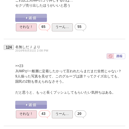
これ以上JUMPのゴリ押しするのは…
セクゾ売り出したほうがいいと思う
それな！
65
うーん…
55
名無しだＪ
より
124
2016年8月31日 2:08 PM
>>23
JUMPが一般層に定着したかって言われたらまだまだ全然じゃない？
9人揃った写真を見せて、このグループは誰？ってクイズ出しても、
国民の2割も答えられなさそう。
だと思うと、もっと長くプッシュしてもらいたい気持ちはある。
それな！
43
うーん…
20