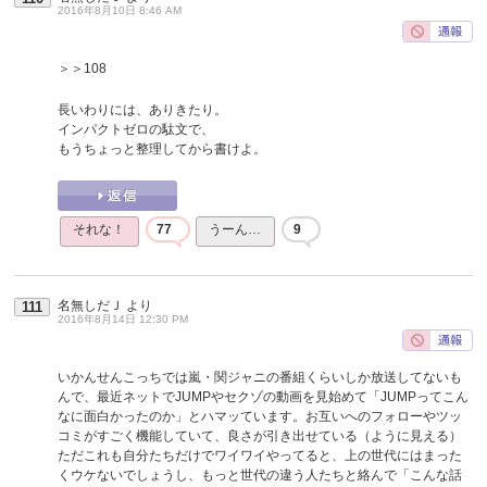
2016年8月10日 8:46 AM
＞＞108
長いわりには、ありきたり。
インパクトゼロの駄文で、
もうちょっと整理してから書けよ。
それな！
77
うーん…
9
名無しだＪ
より
111
2016年8月14日 12:30 PM
いかんせんこっちでは嵐・関ジャニの番組くらいしか放送してないも
んで、最近ネットでJUMPやセクゾの動画を見始めて「JUMPってこん
なに面白かったのか」とハマッています。お互いへのフォローやツッ
コミがすごく機能していて、良さが引き出せている（ように見える）
ただこれも自分たちだけでワイワイやってると、上の世代にはまった
くウケないでしょうし、もっと世代の違う人たちと絡んで「こんな話