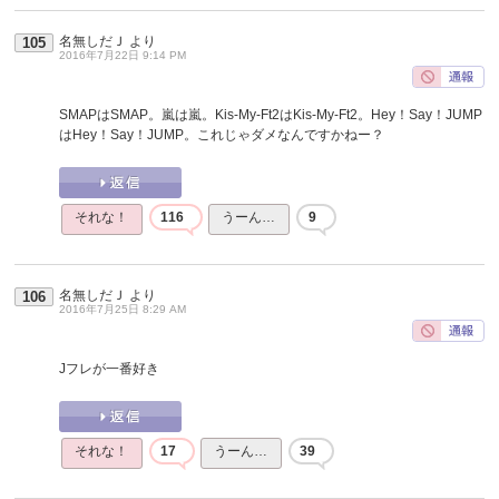
名無しだＪ
より
105
2016年7月22日 9:14 PM
SMAPはSMAP。嵐は嵐。Kis-My-Ft2はKis-My-Ft2。Hey！Say！JUMP
はHey！Say！JUMP。これじゃダメなんですかねー？
それな！
116
うーん…
9
名無しだＪ
より
106
2016年7月25日 8:29 AM
Jフレが一番好き
それな！
17
うーん…
39