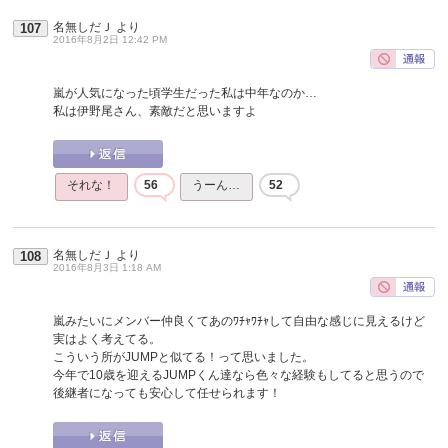
名無しだＪ
より
107
2016年8月2日 12:42 PM
嵐が人気になった頃学生だった私は中年なのか…
私は伊野尾さん、素敵だと思いますよ
それな！
56
うーん…
52
名無しだＪ
より
108
2016年8月3日 1:18 AM
嵐みたいにメンバー仲良くてあのﾜﾁｬﾜﾁｬして自由な感じに見えるけど
実はよく考えてる。
こういう所がJUMPと似てる！って思いました。
今年で10歳を迎えるJUMPくん達なら色々な経験もしてると思うので
後継者になっても安心して任せられます！