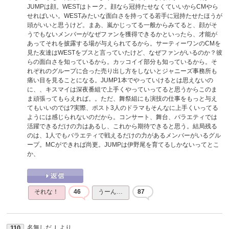
JUMPは顔。WESTはトーク。顔なら冠持たせなくていいからCMやら
せればいい。WESTみたいな面白さを持ってる若手に冠持たせたほうが
頭がいいと思うけど。まあ、嵐かじってる一般からみてると、顔がそ
うでもないメンバーがなぜファンを獲得できるかといったら、才能が
あってそれを披露する場が与えられてるから。サーティーワンのCMを
見た友達はWESTをブスと言っていたけど、なぜファンがいるのか？彼
らの面白さを知っているから。カッコイイ部分も知っているから。そ
れぞれのグループに合った売り出し方をしないとジャニーズ事務所も
痛い目を見ることになる。JUMP1本でやっていけるとは思えないの
に、、キスマイは深夜番組で上手くやっていってると思うからこのま
ま頑張ってもらえれば。。ただ、舞祭組にも演技の仕事をもっと与え
てもいいのでは?実際、ポスト3人のドラマもそんなに上手くいってる
ようには感じられないのだから。コンサート、舞台、バラエティでは
活躍できるだけの力はあるし、これから期待できると思う。結局残る
のは、1人でもバラエティで戦えるだけの力があるメンバーがいるグル
ープ。MCができれば尚更。JUMPは伊野尾を育てるしかないってとこ
か、
それな！
46
うーん…
87
名無しだＪ
より
110