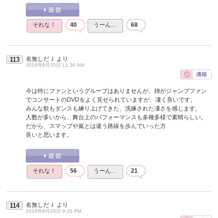
それな！
40
うーん…
68
名無しだＪ
より
113
2016年8月20日 11:30 AM
今は特にファンというグループはありませんが、姉がジャンプファン
でコンサートのDVDをよく見せられていますが、凄く良いです。
みんな歌もダンスも練り上げてきた、洗練された凄さを感じます。
人数が多いから、舞台上のパフォーマンスも多種多様で素晴らしい。
だから、スマップや嵐とは違う路線を歩んでいった方
良いと思います。
それな！
56
うーん…
21
名無しだＪ
より
114
2016年8月20日 9:35 PM