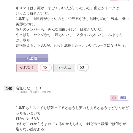
キスマイは、顔が、すごくいい人が、いないな。曲とかトークは、
けっこう好きだけど。
JUMPは、山田君が小さいのと、中島君が少し地味なのが、残念。凄い
美形なのに。
あとのメンバーも、みんな面白いけど、目立たないな。
やっぱり、セクゾかな。顔もいいし、スタイルもいいし、ふまけん
は、歌も
結構歌える。下3人が、もっと成長したら、いいグループになりそう。
それな！
45
うーん…
53
名無しだＪ
より
140
2016年10月13日 8:50 PM
JUMPもキスマイも頑張ってると思うし実力もあると思うけどなんかど
っちもいまいち
何かが足りない
それがこれからうまれてくるのかもしれないけど今の段階では何かが
足りない感がある