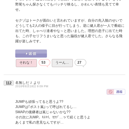
野尾ちゃん探さなくてもバッチリ映るし、かわいい表情も見てて幸
せ。
セクゾはトークが面白いと言われていますが、自分の先入観のせいで
どうしても2人の様子に目が行ってしまう。逆に健人君が一人で番組に
出てた時、しゃべり達者やな～と思いました。理想の息子に出てた時
も、この子セリフうまいなと思った脇役が健人君でした。さらなる飛
躍が楽しみです。
それな！
53
うーん…
27
名無しだＪ
より
112
2016年8月18日 9:09 PM
JUMPも頑張ってると思うよ??
JUMPは｢ポスト嵐｣って呼ばれてるし…
SMAPの後継者は嵐じゃないかな??
その次にJUMP、ｷｽﾏｲ、ｾｸｿﾞ…って続くと思うよ
あくまで私の意見なんですが…