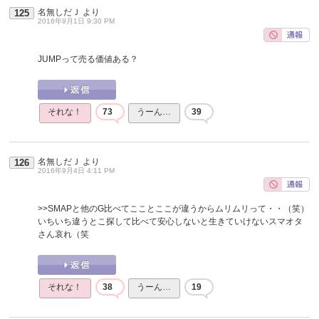
名無しだＪ
より
125
2016年9月1日 9:30 PM
JUMPって売る価値ある？
それな！
73
うーん…
39
名無しだＪ
より
126
2016年9月4日 4:11 PM
>>SMAPと他のG比べてこことここが違うからムリムリって・・（笑）
いちいち違うとこ探して比べて安心しないと生きていけないスマオタ
さん哀れ（笑
それな！
38
うーん…
19