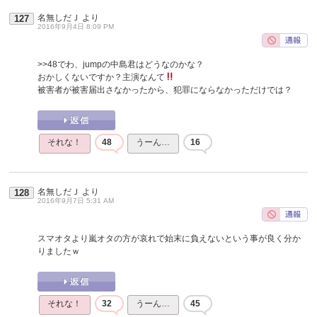
名無しだＪ
より
127
2016年9月4日 8:09 PM
>>48
でわ、jumpの中島君はどうなのかな？
おかしくないですか？主演なんて
被害者が被害届出さなかったから、犯罪にならなかっただけでは？
それな！
48
うーん…
16
名無しだＪ
より
128
2016年9月7日 5:31 AM
スマオタより嵐オタの方が哀れで始末に負えないという事が良く分か
りましたｗ
それな！
32
うーん…
45