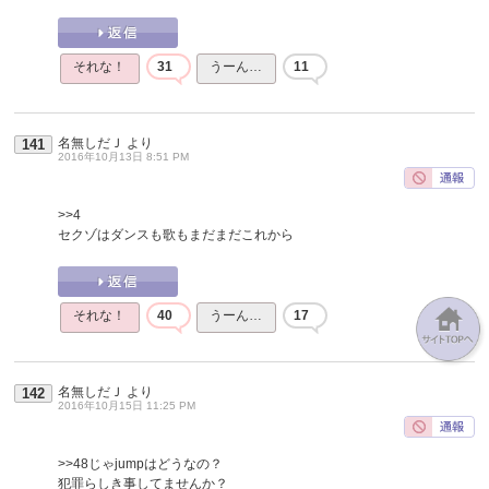
それな！
31
うーん…
11
名無しだＪ
より
141
2016年10月13日 8:51 PM
>>4
セクゾはダンスも歌もまだまだこれから
それな！
40
うーん…
17
名無しだＪ
より
142
2016年10月15日 11:25 PM
>>48
じゃjumpはどうなの？
犯罪らしき事してませんか？