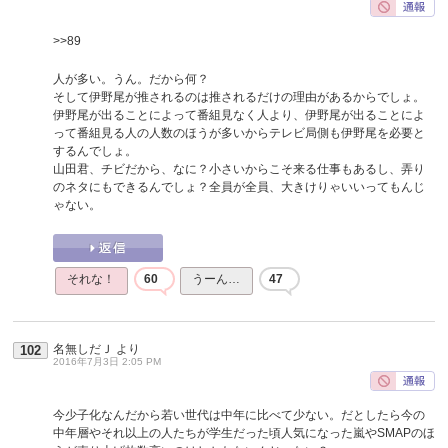
>>89
人が多い。うん。だから何？
そして伊野尾が推されるのは推されるだけの理由があるからでしょ。
伊野尾が出ることによって番組見なく人より、伊野尾が出ることによ
って番組見る人の人数のほうが多いからテレビ局側も伊野尾を必要と
するんでしょ。
山田君、チビだから、なに？小さいからこそ来る仕事もあるし、弄り
のネタにもできるんでしょ？全員が全員、大きけりゃいいってもんじ
ゃない。
それな！
60
うーん…
47
名無しだＪ
より
102
2016年7月3日 2:05 PM
今少子化なんだから若い世代は中年に比べて少ない。だとしたら今の
中年層やそれ以上の人たちが学生だった頃人気になった嵐やSMAPのほ