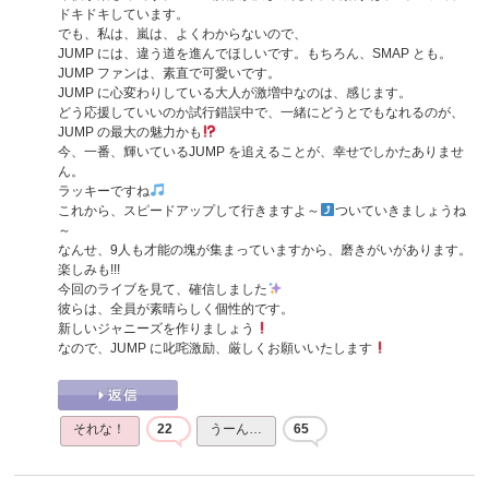
ドキドキしています。
でも、私は、嵐は、よくわからないので、
JUMP には、違う道を進んでほしいです。もちろん、SMAP とも。
JUMP ファンは、素直で可愛いです。
JUMP に心変わりしている大人が激増中なのは、感じます。
どう応援していいのか試行錯誤中で、一緒にどうとでもなれるのが、
JUMP の最大の魅力かも
今、一番、輝いているJUMP を追えることが、幸せでしかたありませ
ん。
ラッキーですね
これから、スピードアップして行きますよ～
ついていきましょうね
～
なんせ、9人も才能の塊が集まっていますから、磨きがいがあります。
楽しみも!!!
今回のライブを見て、確信しました
彼らは、全員が素晴らしく個性的です。
新しいジャニーズを作りましょう
なので、JUMP に叱咤激励、厳しくお願いいたします
それな！
22
うーん…
65