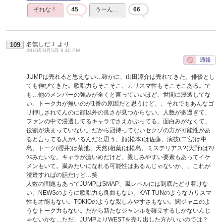
それな！
45
うーん…
66
名無しだＪ
より
109
2016年8月5日 6:40 PM
JUMPは売れると思えない…確かに、山田涼介は売れてきた。俳優とし
ても伸びてきた。歌唱力もそこそこ、カリスマ性もそこそこある。で
も…他のメンバーの強みが全くと言っていいほど、世間に浸透してな
い。トーク力が無いのが1番の原因だと思うけど、、それでもあんなゴ
リ押しされてんのに顔以外の良さが見つからない。人数が多過ぎて、
ファンの中で浸透してるキャラでさえかぶってる。面白みがなくて、
役割が決まっていない。だから冠持ってないセクゾの方が可能性があ
ると言ってる人がいるんだと思う。顔(松本)は佐藤、演技(二宮)は中
島、トーク(櫻井)は菊池、天然(相葉)は松島、ミステリアス?(大野)はﾏﾘ
ｳｽみたいな。キャラが濃いめだけど、親しみやすい要素もあってイケ
メンもいて。嵐みたいになれる可能性はあるんじゃないか、、これが
浸透すればの話だけど…笑
人数の問題もあってJUMPはSMAP、嵐レベルには到底たどり着けな
い。NEWSのように歌唱力も良曲もない。KAT-TUNのようなカリスマ
性も才能もない。TOKIOのような親しみやすさもない。関ジャニのよ
うなトーク力もない。だから新たなジャンルを確立するしかないんじ
ゃないかな…ただ、JUMPよりWESTを売り出した方がいいのでは？