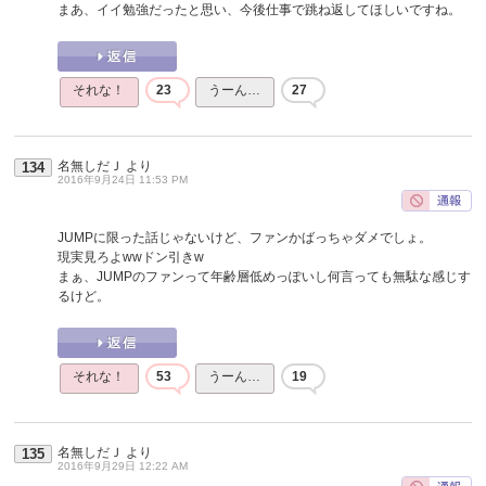
まあ、イイ勉強だったと思い、今後仕事で跳ね返してほしいですね。
それな！
23
うーん…
27
名無しだＪ
より
134
2016年9月24日 11:53 PM
JUMPに限った話じゃないけど、ファンかばっちゃダメでしょ。
現実見ろよwwドン引きw
まぁ、JUMPのファンって年齢層低めっぽいし何言っても無駄な感じす
るけど。
それな！
53
うーん…
19
名無しだＪ
より
135
2016年9月29日 12:22 AM