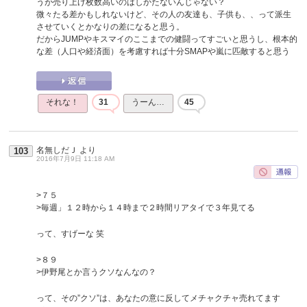
うが売り上げ枚数高いのはしかたないんじゃない？
微々たる差かもしれないけど、その人の友達も、子供も、、って派生
させていくとかなりの差になると思う。
だからJUMPやキスマイのここまでの健闘ってすごいと思うし、根本的
な差（人口や経済面）を考慮すれば十分SMAPや嵐に匹敵すると思う
それな！
31
うーん…
45
名無しだＪ
より
103
2016年7月9日 11:18 AM
>７５
>毎週」１２時から１４時まで２時間リアタイで３年見てる
って、すげーな 笑
>８９
>伊野尾とか言うクソなんなの？
って、その”クソ”は、あなたの意に反してメチャクチャ売れてます