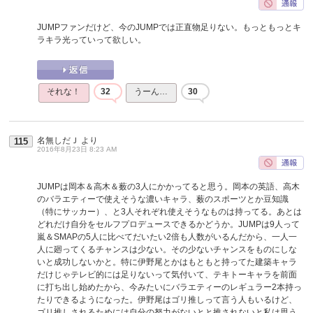
JUMPファンだけど、今のJUMPでは正直物足りない。もっともっとキ
ラキラ光っていって欲しい。
それな！
32
うーん…
30
名無しだＪ
より
115
2016年8月23日 8:23 AM
JUMPは岡本＆高木＆薮の3人にかかってると思う。岡本の英語、高木
のバラエティーで使えそうな濃いキャラ、薮のスポーツとか豆知識
（特にサッカー）、と3人それぞれ使えそうなものは持ってる。あとは
どれだけ自分をセルフプロデュースできるかどうか。JUMPは9人って
嵐＆SMAPの5人に比べてだいたい2倍も人数がいるんだから、一人一
人に廻ってくるチャンスは少ない。その少ないチャンスをものにしな
いと成功しないかと。特に伊野尾とかはもともと持ってた建築キャラ
だけじゃテレビ的には足りないって気付いて、テキトーキャラを前面
に打ち出し始めたから、今みたいにバラエティーのレギュラー2本持っ
たりできるようになった。伊野尾はゴリ推しって言う人もいるけど、
ゴリ推しされるためには自分の努力がないとと推されないと私は思う