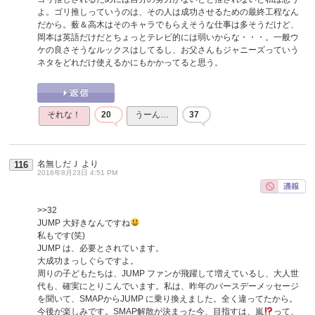
よ。ゴリ推しっていうのは、その人は成功させるための最終工程なん
だから。薮＆高木はそのキャラでもらえそうな仕事は多そうだけど、
岡本は英語だけだとちょっとテレビ的には弱いからな・・・。一般ウ
ケの良さそうなルックスはしてるし、お父さんもジャニーズっていう
ネタをどれだけ使えるかにもかかってると思う。
それな！
20
うーん…
37
名無しだＪ
より
116
2016年8月23日 4:51 PM
>>32
JUMP 大好きなんですね
私もです(笑)
JUMP は、必要とされています。
大成功まっしぐらですよ。
周りの子どもたちは、JUMP ファンが飛躍して増えているし、大人世
代も、確実にとりこんでいます。私は、昨年のバースデーメッセージ
を聞いて、SMAPからJUMP に乗り換えました。全く違ってたから。
今後が楽しみです。SMAP解散が決まった今、目指すは、嵐
って、