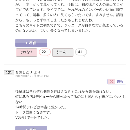
が、一歩下がって見守ってくれ、今回は、初の涼介くんの演出でライ
ブができています。ライブでは、それぞれのメンバーのいい面が際立
っていて、是非、多くの人に見てもらいたいです。すみません。話題
から、ちょっとずれてしまったかもしれませんね。
こちらのサイトに初めてきて、ジャニーズが好きな方が集まっている
のかなと思い、つい、長くなってしまいました。
それな！
22
うーん…
41
名無しだＪ
より
121
2016年8月29日 9:28 PM
後輩達はそれぞれ個性を伸ばさなきゃこれから先も売れない。
特にJUMPはデビューから随分経ってるのにも関わらず未だにパッとし
ない。
24時間テレビは本当に酷かった。
トーク面白くなさすぎ。
V6だけで十分でした。