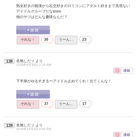
熟女好きの痴漢から乱交好きのロリコンにアダルト好きまで見境ない
アイドルグループだなwww
他のヤツはどんな趣味なんだ？
それな！
30
うーん…
23
名無しだＪ
より
138
2016年9月30日 2:16 AM
下半身がゆるすぎる〜アイドル止めてくれ！出てくんな！
それな！
37
うーん…
17
名無しだＪ
より
139
2016年10月3日 6:43 PM