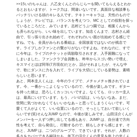
>>15
いのちゃんは、八乙女くんとのらじらーを聞いてもらえるとわか
るとおもいますが、トーク力は、間違いないです。真面目な相談事も
バッチリいける頭のキレる人です。テキトーキャラは、天性のもので
しょうが、テレビでは、バランスを考えつつ、MC としての役割を探っ
ているところだと、みています。志村どうぶつ園では、相葉くんから
も弄られながら、いい味を出しています。知念くんまで、志村さん経
由で、引っ張り出され始めて、それぞれのいい面が出始めてる感じで
すね。でも、全員がみられる番組は、全国放送ではないのが残念で
す。ライブしかファンとの繋がりがないですよね。それなのに、すで
に今年は、ライブのチケットが高額取引されすぎ、入手困難になって
しまいました。ファンクラブ会員数も、昨年からスゴい勢いで増え、
キスマイとほぼ同等(7月現在)だとか。話がそれましたが、そんな中
で、歌にダンスに力を入れて、ライブを大切にしている姿勢は、素晴
らしいと思います。
あと、岡本圭人くんは、今年のライブで、メチャメチャ推されていま
す。今、一番かっこよくなっているので、今後が楽しみです。ギター
を持った彼は、恐ろしくカッコいいですよ。なくても、ロッカー圭人
は、最高にいけています。もう、パパの話は、いらないなあ。まだ、
世間に気づかれなくてもいいかなあ～と思ってしまうくらいです。可
愛くて人がよくて、いい位置にいるので、そっとしておいて欲しいく
らいです(笑)そんなJUMP なので、今後が楽しみです。山田涼介くんが
メンバーを一人ずつ押し出してる感もあり、JUMP は、自分達で方向
性を考えて、自ら発信し、行動するので、頼もしさすら感じます。そ
れと、JUMP は、二つのグループで、できています。それが、人数の
多さをカバーできる秘訣かも。年下の涼介くんの意見を年上の光くん