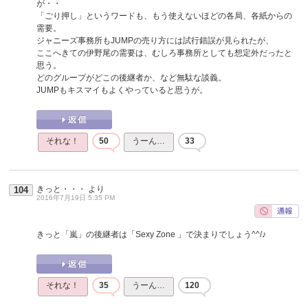
が・・
「ごり押し」というワードも、もう使えないほどの各局、各紙からの
需要。
ジャニーズ事務所もJUMPの売り方には試行錯誤が見られたが、
ここへきての伊野尾の需要は、むしろ事務所としても想定外だったと
思う。
どのグループがどこの後継者か、など無駄な談義。
JUMPもキスマイもよくやっていると思うが。
それな！
50
うーん…
33
きっと・・・
より
104
2016年7月19日 5:35 PM
きっと「嵐」の後継者は「Sexy Zone 」で決まりでしょう^^/♪
それな！
35
うーん…
120