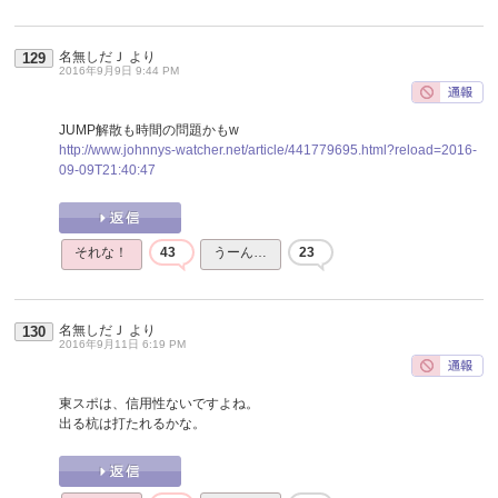
名無しだＪ
より
129
2016年9月9日 9:44 PM
JUMP解散も時間の問題かもw
http://www.johnnys-watcher.net/article/441779695.html?reload=2016-
09-09T21:40:47
それな！
43
うーん…
23
名無しだＪ
より
130
2016年9月11日 6:19 PM
東スポは、信用性ないですよね。
出る杭は打たれるかな。