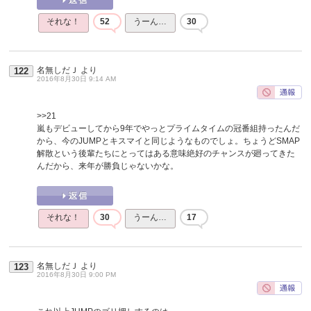
それな！
52
うーん…
30
名無しだＪ
より
122
2016年8月30日 9:14 AM
>>21
嵐もデビューしてから9年でやっとプライムタイムの冠番組持ったんだ
から、今のJUMPとキスマイと同じようなものでしょ。ちょうどSMAP
解散という後輩たちにとってはある意味絶好のチャンスが廻ってきた
んだから、来年が勝負じゃないかな。
それな！
30
うーん…
17
名無しだＪ
より
123
2016年8月30日 9:00 PM