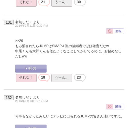
それな！
21
うーん…
30
名無しだＪ
より
131
2016年9月11日 9:32 PM
>>29
もみ消されたらJUMPはSMAP＆嵐の後継者でほぼ確定だなw
中居くんも大野くんも似たようなことしでかしてるのに、お咎めなし
だしww
それな！
18
うーん…
23
名無しだＪ
より
132
2016年9月13日 9:12 PM
何事もなかったみたいにテレビに出られるJUMPの皆さん凄いですね。