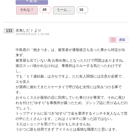
それな！
49
うーん…
16
名無しだＪ
より
133
2016年9月22日 1:18 AM
中島君の「抱きつき」は、被害者が通報後立ち去った事から特定が出
来ず、
被害届も出ていない為 お咎め無しとなっただけで問題はありますね。
後日スッパ抜かれなければ、事務所はスルーする気だったわけです
し。
でも「１７歳妊娠」はガセですよ。ただ友人関係には注意が必要で、
エセ友人
が酒席に連れてきたりケータイで呼び込む女性には気をつける事で
す。
おそらく３人が最初の店に同席していた事だけが事実で、それに尾ひ
れを付けた”ゆすり”を事務所が蹴ったため、ゴシップ誌に売り込んだの
でしょう。
トップアイドルに近づき”ゆすり”で金を要求するインチキ友人なんて世
の中にたくさんいます。これはＪＵＭＰに限った話ではない。
３人はショックを受けているかもしれませんね。
うかつに誰も信用できず アイドルとは孤独な職業だと思います。