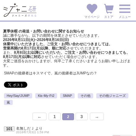
マイページ
ストア
メニュー
夏季休暇 の発送・お問い合わせに関するお知らせ
誠に勝手ながら、以下の期間を休業とさせていただきます。
2026年8月11日(火)~2026年8月16日(日)
休業中にいただきました、ご注文・お問い合わせにつきましては、
営業再開の8月17日(月)以降、順に対応
させていただきます。
また、
8月8日(土)以降にいただいた、ご注文・
お問い合わせにつきましても、
8月17日(月)以降に対応
させていただく場合がございます。
大変ご迷惑をおかけしますが、
何卒ご了承くださいますようお願い申し上げま
す。
SMAPの後継者はキスマイで、嵐の後継者はJUMPなの？
Hey!Say!JUMP
Kis-My-Ft2
SMAP
その他
その他ジャニーズ
嵐
←
1
3
→
2
名無しだＪ
より
101
2016年7月3日 1:59 PM