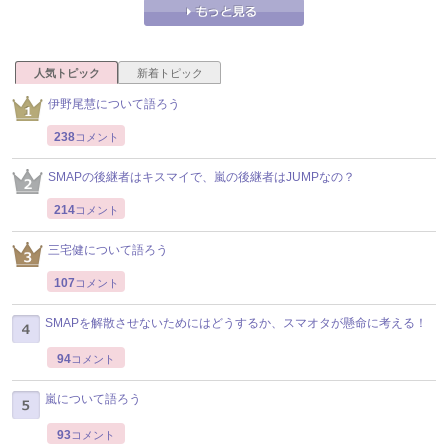
人気トピック
新着トピック
伊野尾慧について語ろう
238
コメント
SMAPの後継者はキスマイで、嵐の後継者はJUMPなの？
214
コメント
三宅健について語ろう
107
コメント
SMAPを解散させないためにはどうするか、スマオタが懸命に考える！
94
コメント
嵐について語ろう
93
コメント