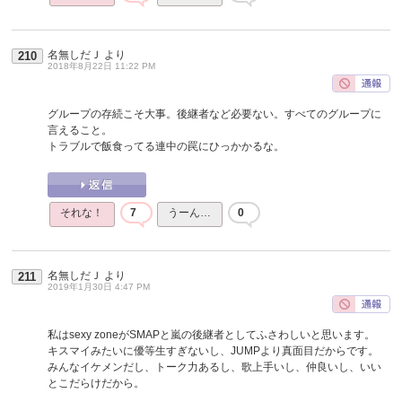
名無しだＪ
より
210
2018年8月22日 11:22 PM
グループの存続こそ大事。後継者など必要ない。すべてのグループに
言えること。
トラブルで飯食ってる連中の罠にひっかかるな。
それな！
7
うーん…
0
名無しだＪ
より
211
2019年1月30日 4:47 PM
私はsexy zoneがSMAPと嵐の後継者としてふさわしいと思います。
キスマイみたいに優等生すぎないし、JUMPより真面目だからです。
みんなイケメンだし、トーク力あるし、歌上手いし、仲良いし、いい
とこだらけだから。