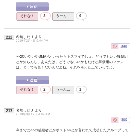
それな！
3
うーん…
9
名無しだＪ
より
212
2019年2月4日 6:44 PM
>>20
いやいやSMAPといったらキスマイでしょ、どうでもいい舞祭組
とか知らんし、あんたは、どうでもいいかもだけど舞祭組のファン
は、どうでも良くないんだよね。それを考えた上でいってよ、
それな！
2
うーん…
1
名無しだＪ
より
213
2019年3月19日 4:09 AM
今までに○○の後継者とかポスト○○とか言われて成功したグループって