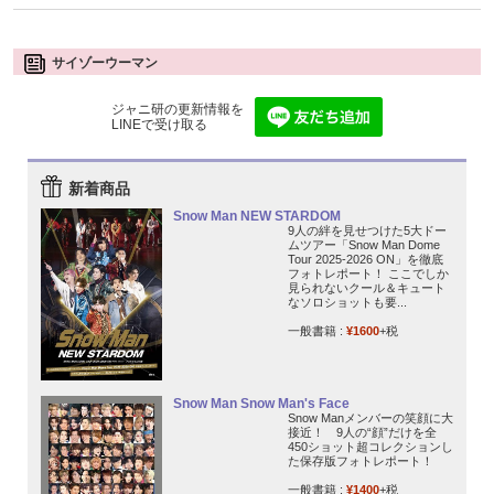
サイゾーウーマン
ジャニ研の更新情報を
LINEで受け取る
新着商品
Snow Man NEW STARDOM
9人の絆を見せつけた5大ドー
ムツアー「Snow Man Dome
Tour 2025-2026 ON」を徹底
フォトレポート！ ここでしか
見られないクール＆キュート
なソロショットも要...
一般書籍 :
¥1600
+税
Snow Man Snow Man's Face
Snow Manメンバーの笑顔に大
接近！ 9人の“顔”だけを全
450ショット超コレクションし
た保存版フォトレポート！
一般書籍 :
¥1400
+税