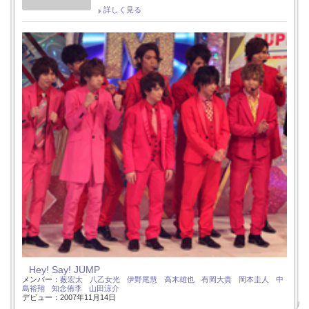
詳しく見る
Hey! Say! JUMP
メンバー：
薮宏太
八乙女光
伊野尾慧
高木雄也
有岡大貴
岡本圭人
中
島裕翔
知念侑李
山田涼介
デビュー：2007年11月14日