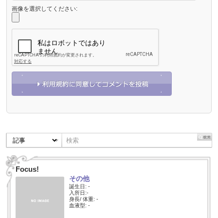
画像を選択してください:
Focus!
その他
誕生日: -
入所日:-
身長/ 体重: -
血液型: -