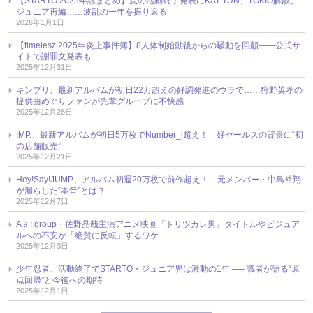
【STARTO 2025年総まとめ】嵐の活動終了発表にKAT-TUN、TOKIO解散、
ジュニア再編……波乱の一年を振り返る
2026年1月1日
【timelesz 2025年炎上事件簿】8人体制始動後からの騒動を回顧――公式サ
イトで謝罪文発表も
2025年12月31日
キンプリ、最新アルバムが初日22万超えの好調発進のウラで……狩野英孝の
提供曲めぐりファンが先輩グループに不快感
2025年12月28日
IMP.、最新アルバムが初日5万枚でNumber_i超え！ 好セールスの背景に“初
の店舗販売”
2025年12月21日
Hey!Say!JUMP、アルバム初週20万枚で前作超え！ 元メンバー・中島裕翔
が漏らした“本音”とは？
2025年12月7日
Aぇ! group・佐野晶哉主演アニメ映画『トリツカレ男』タイトルやビジュア
ルへの不安が「絶賛に反転」するワケ
2025年12月3日
少年忍者、活動終了でSTARTO・ジュニア界は激動の1年 ── 識者が語る“原
点回帰”と今後への期待
2025年12月1日