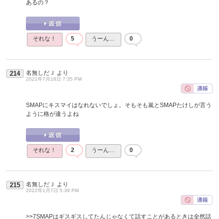
あるの？
それな！
5
うーん…
0
名無しだＪ
より
214
2021年7月18日 7:35 PM
SMAPにキスマイはなれないでしょ。そもそも嵐とSMAPたけしが言う
ように格が違うよね
それな！
2
うーん…
0
名無しだＪ
より
215
2022年1月7日 5:39 PM
>>7
SMAPはギスギスしてたんじゃなくて話すことがあるときは全然話