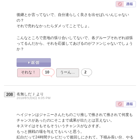
後継とか言ってないで、自分達らしく良さを出せばいいんじゃない
の？
それで売れなかったらダメってことでしょ。
こんなところで意地の張り合いしてないで、各グループそれぞれ頑張
ってるんだから、それを応援してあげるのがファンじゃないでしょう
か？
それな！
10
うーん…
2
名無しだＪ
より
208
2018年5月9日 6:05 PM
ヘイジャンはジャニーさんたちのごり推しで推されて推されて何度も
チャンスがあったのにそこまで成果が出たとは言えない。
キスマイはそもそもそういうチャンスがなさすぎ。
もっと挑戦の場を与えてもいいと思う。
紅白だって24時間テレビだって後回しにされて。下積み長い分、やる