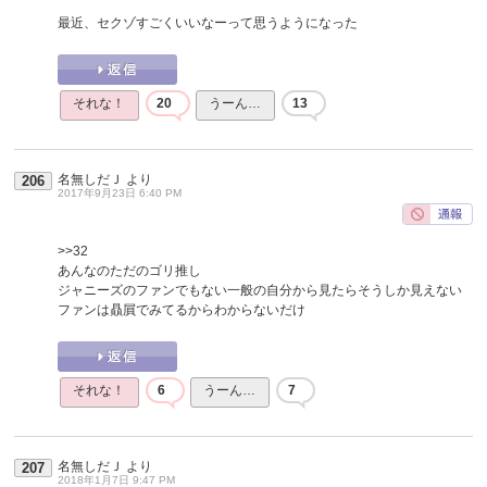
最近、セクゾすごくいいなーって思うようになった
それな！
20
うーん…
13
名無しだＪ
より
206
2017年9月23日 6:40 PM
>>32
あんなのただのゴリ推し
ジャニーズのファンでもない一般の自分から見たらそうしか見えない
ファンは贔屓でみてるからわからないだけ
それな！
6
うーん…
7
名無しだＪ
より
207
2018年1月7日 9:47 PM