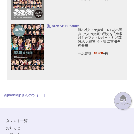
嵐 ARASHI’s Smile
嵐の“顔”に大接近。450超の写
真で5人の笑顔の歴史を完全収
録したフォトレポート！ 相葉
雅紀 大野智 松本潤 二宮和也
櫻井翔
一般書籍 :
¥1500
+税
@jmaniajpさんのツイート
タレント一覧
お知らせ