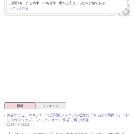
山田涼介・知念侑李・中島裕翔・岡本圭人といった年少組である…
詳しく見る
新着
ランキング
渋谷すばる、マネジャーで元関西ジュニアの近影に「やっぱり菊岡！」『お
しゃれクリップ』“バックショット登場”で再び話題に
2026年3月22日