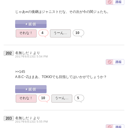
じゃあ∞の後継はジャニストだな、その次が今の関ジュたち。
それな！
4
うーん…
10
名無しだＪ
より
202
2017年9月13日 5:54 PM
>>145
A.B.C−Zはまあ、TOKIOでも目指してはいかがでしょうか？
それな！
10
うーん…
5
名無しだＪ
より
203
2017年9月13日 5:55 PM