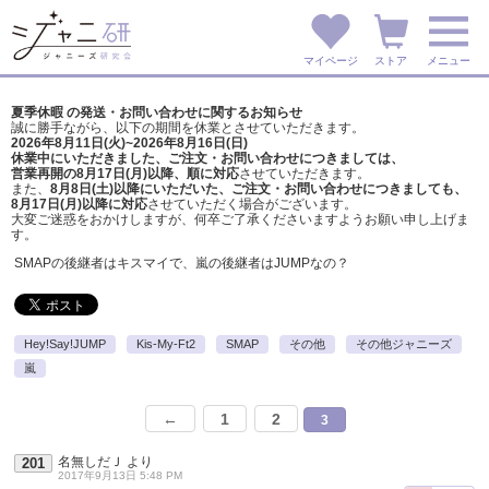
マイページ
ストア
メニュー
夏季休暇 の発送・お問い合わせに関するお知らせ
誠に勝手ながら、以下の期間を休業とさせていただきます。
2026年8月11日(火)~2026年8月16日(日)
休業中にいただきました、ご注文・お問い合わせにつきましては、
営業再開の8月17日(月)以降、順に対応
させていただきます。
また、
8月8日(土)以降にいただいた、ご注文・
お問い合わせにつきましても、
8月17日(月)以降に対応
させていただく場合がございます。
大変ご迷惑をおかけしますが、
何卒ご了承くださいますようお願い申し上げま
す。
SMAPの後継者はキスマイで、嵐の後継者はJUMPなの？
Hey!Say!JUMP
Kis-My-Ft2
SMAP
その他
その他ジャニーズ
嵐
←
1
2
3
名無しだＪ
より
201
2017年9月13日 5:48 PM