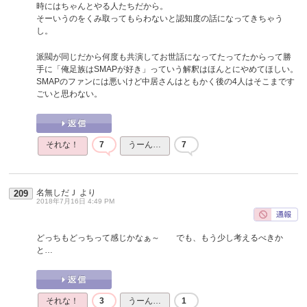
時にはちゃんとやる人たちだから。
そーいうのをくみ取ってもらわないと認知度の話になってきちゃう
し。
派閥が同じだから何度も共演してお世話になってたってたからって勝
手に「俺足族はSMAPが好き」っていう解釈はほんとにやめてほしい。
SMAPのファンには悪いけど中居さんはともかく後の4人はそこまです
ごいと思わない。
それな！
7
うーん…
7
名無しだＪ
より
209
2018年7月16日 4:49 PM
どっちもどっちって感じかなぁ～ でも、もう少し考えるべきか
と…
それな！
3
うーん…
1