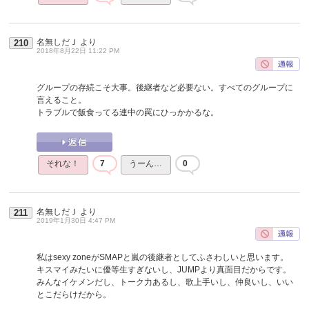
名無しだＪ
より
210
2018年8月22日 11:22 PM
グループの存続こそ大事。後継者など必要ない。すべてのグループに
言えること。
トラブルで飯食ってる連中の罠にひっかかるな。
それな！
7
うーん…
0
名無しだＪ
より
211
2019年1月30日 4:47 PM
私はsexy zoneがSMAPと嵐の後継者としてふさわしいと思います。
キスマイみたいに優等生すぎないし、JUMPより真面目だからです。
みんなイケメンだし、トーク力あるし、歌上手いし、仲良いし、いい
とこだらけだから。