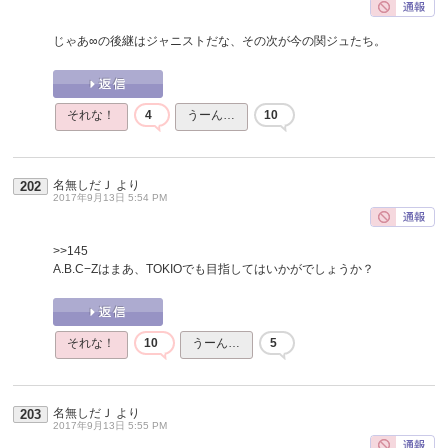
じゃあ∞の後継はジャニストだな、その次が今の関ジュたち。
それな！
4
うーん…
10
名無しだＪ
より
202
2017年9月13日 5:54 PM
>>145
A.B.C−Zはまあ、TOKIOでも目指してはいかがでしょうか？
それな！
10
うーん…
5
名無しだＪ
より
203
2017年9月13日 5:55 PM