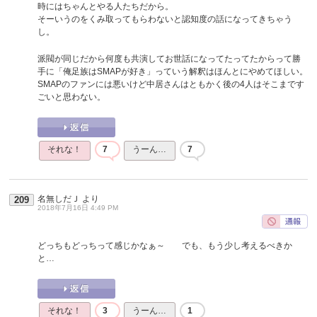
時にはちゃんとやる人たちだから。
そーいうのをくみ取ってもらわないと認知度の話になってきちゃう
し。
派閥が同じだから何度も共演してお世話になってたってたからって勝
手に「俺足族はSMAPが好き」っていう解釈はほんとにやめてほしい。
SMAPのファンには悪いけど中居さんはともかく後の4人はそこまです
ごいと思わない。
それな！
7
うーん…
7
名無しだＪ
より
209
2018年7月16日 4:49 PM
どっちもどっちって感じかなぁ～ でも、もう少し考えるべきか
と…
それな！
3
うーん…
1