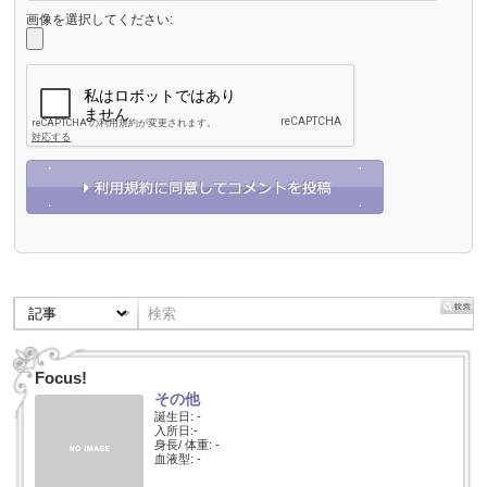
画像を選択してください:
Focus!
その他
誕生日: -
入所日:-
身長/ 体重: -
血液型: -