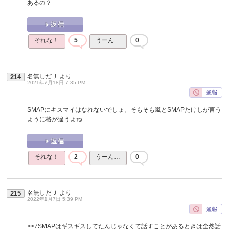
あるの？
それな！
5
うーん…
0
名無しだＪ
より
214
2021年7月18日 7:35 PM
SMAPにキスマイはなれないでしょ。そもそも嵐とSMAPたけしが言う
ように格が違うよね
それな！
2
うーん…
0
名無しだＪ
より
215
2022年1月7日 5:39 PM
>>7
SMAPはギスギスしてたんじゃなくて話すことがあるときは全然話