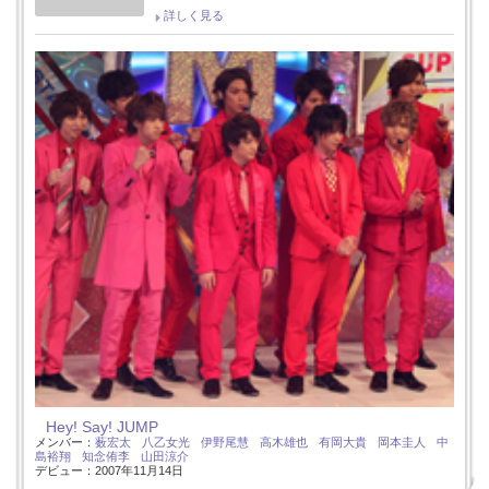
詳しく見る
Hey! Say! JUMP
メンバー：
薮宏太
八乙女光
伊野尾慧
高木雄也
有岡大貴
岡本圭人
中
島裕翔
知念侑李
山田涼介
デビュー：2007年11月14日