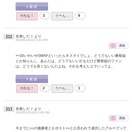
それな！
3
うーん…
9
名無しだＪ
より
212
2019年2月4日 6:44 PM
>>20
いやいやSMAPといったらキスマイでしょ、どうでもいい舞祭組
とか知らんし、あんたは、どうでもいいかもだけど舞祭組のファン
は、どうでも良くないんだよね。それを考えた上でいってよ、
それな！
2
うーん…
1
名無しだＪ
より
213
2019年3月19日 4:09 AM
今までに○○の後継者とかポスト○○とか言われて成功したグループって