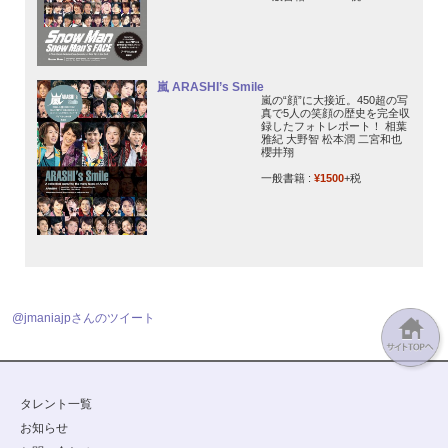
嵐 ARASHI’s Smile
嵐の“顔”に大接近。450超の写
真で5人の笑顔の歴史を完全収
録したフォトレポート！ 相葉
雅紀 大野智 松本潤 二宮和也
櫻井翔
一般書籍 :
¥1500
+税
@jmaniajpさんのツイート
タレント一覧
お知らせ