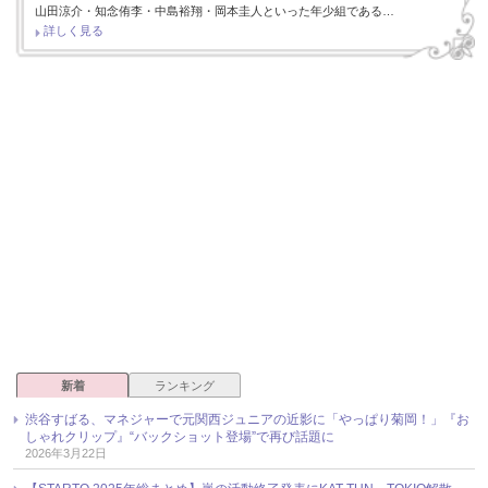
山田涼介・知念侑李・中島裕翔・岡本圭人といった年少組である…
詳しく見る
新着
ランキング
渋谷すばる、マネジャーで元関西ジュニアの近影に「やっぱり菊岡！」『お
しゃれクリップ』“バックショット登場”で再び話題に
2026年3月22日