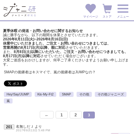
マイページ
ストア
メニュー
夏季休暇 の発送・お問い合わせに関するお知らせ
誠に勝手ながら、以下の期間を休業とさせていただきます。
2026年8月11日(火)~2026年8月16日(日)
休業中にいただきました、ご注文・お問い合わせにつきましては、
営業再開の8月17日(月)以降、順に対応
させていただきます。
また、
8月8日(土)以降にいただいた、ご注文・
お問い合わせにつきましても、
8月17日(月)以降に対応
させていただく場合がございます。
大変ご迷惑をおかけしますが、
何卒ご了承くださいますようお願い申し上げま
す。
SMAPの後継者はキスマイで、嵐の後継者はJUMPなの？
Hey!Say!JUMP
Kis-My-Ft2
SMAP
その他
その他ジャニーズ
嵐
←
1
2
3
名無しだＪ
より
201
2017年9月13日 5:48 PM