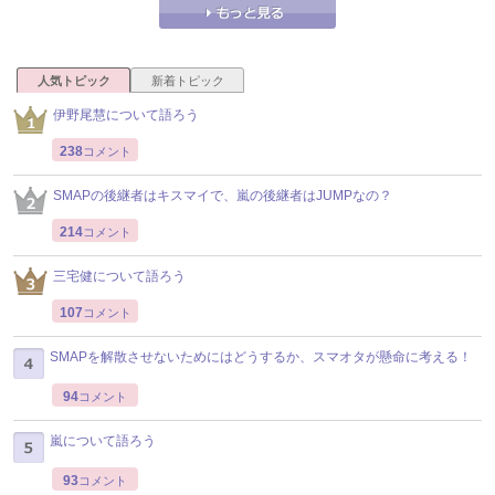
人気トピック
新着トピック
伊野尾慧について語ろう
238
コメント
SMAPの後継者はキスマイで、嵐の後継者はJUMPなの？
214
コメント
三宅健について語ろう
107
コメント
SMAPを解散させないためにはどうするか、スマオタが懸命に考える！
94
コメント
嵐について語ろう
93
コメント