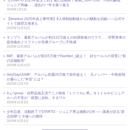
【STARTO 2025年総まとめ】嵐の活動終了発表にKAT-TUN、TOKIO解散、
ジュニア再編……波乱の一年を振り返る
2026年1月1日
【timelesz 2025年炎上事件簿】8人体制始動後からの騒動を回顧――公式サ
イトで謝罪文発表も
2025年12月31日
キンプリ、最新アルバムが初日22万超えの好調発進のウラで……狩野英孝の
提供曲めぐりファンが先輩グループに不快感
2025年12月28日
IMP.、最新アルバムが初日5万枚でNumber_i超え！ 好セールスの背景に“初
の店舗販売”
2025年12月21日
Hey!Say!JUMP、アルバム初週20万枚で前作超え！ 元メンバー・中島裕翔
が漏らした“本音”とは？
2025年12月7日
Aぇ! group・佐野晶哉主演アニメ映画『トリツカレ男』タイトルやビジュア
ルへの不安が「絶賛に反転」するワケ
2025年12月3日
少年忍者、活動終了でSTARTO・ジュニア界は激動の1年 ── 識者が語る“原
点回帰”と今後への期待
2025年12月1日