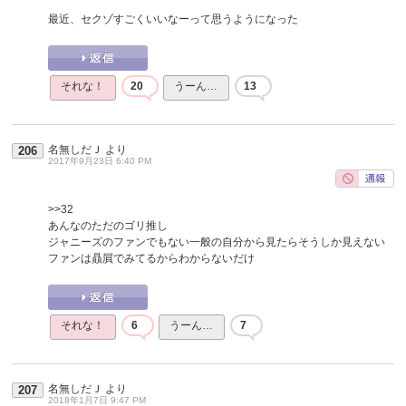
最近、セクゾすごくいいなーって思うようになった
それな！
20
うーん…
13
名無しだＪ
より
206
2017年9月23日 6:40 PM
>>32
あんなのただのゴリ推し
ジャニーズのファンでもない一般の自分から見たらそうしか見えない
ファンは贔屓でみてるからわからないだけ
それな！
6
うーん…
7
名無しだＪ
より
207
2018年1月7日 9:47 PM