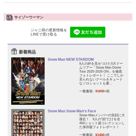
サイゾーウーマン
ジャニ研の更新情報を
LINEで受け取る
新着商品
Snow Man NEW STARDOM
9人の絆を見せつけた5大ドー
ムツアー「Snow Man Dome
Tour 2025-2026 ON」を徹底
フォトレポート！ ここでしか
見られないクール＆キュート
なソロショットも要...
一般書籍 :
¥1600
+税
Snow Man Snow Man's Face
Snow Manメンバーの笑顔に大
接近！ 9人の“顔”だけを全
450ショット超コレクションし
た保存版フォトレポート！
一般書籍 :
¥1400
+税