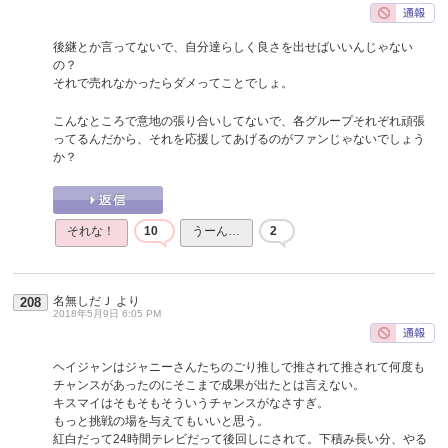
後継とか言ってないで、自分達らしく良さを出せばいいんじゃない
の？
それで売れなかったらダメってことでしょ。
こんなところで意地の張り合いしてないで、各グループそれぞれ頑張
ってるんだから、それを応援してあげるのがファンじゃないでしょう
か？
それな！
10
うーん…
2
名無しだＪ
より
208
2018年5月9日 6:05 PM
ヘイジャンはジャニーさんたちのごり推しで推されて推されて何度も
チャンスがあったのにそこまで成果が出たとは言えない。
キスマイはそもそもそういうチャンスがなさすぎ。
もっと挑戦の場を与えてもいいと思う。
紅白だって24時間テレビだって後回しにされて。下積み長い分、やる