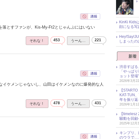
KinKi K
顔になる写
落とすファンが、Kis-My-Ft2とじゃんぷにはいない
Hey!Sa
453
221
それな！
うーん…
しまったの
新着
渋谷すばる
「やっぱり
ョット登場
2026年3月2
なイケメンじゃないし、山田はイケメンなのに爆発的な人
【START
KAT-TU
年を振り返
478
431
それな！
うーん…
2026年1月1
【timel
騒動を回顧
2025年12月
キンプリ、
のウラで…