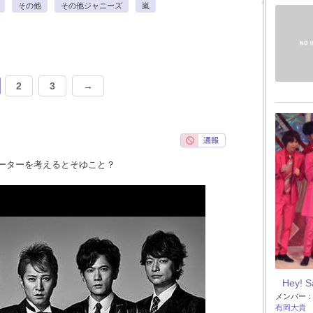
その他
その他ジャニーズ
嵐
2
3
→
ーターを考えるとそゆこと？
Hey! 
メンバー
有岡大貴