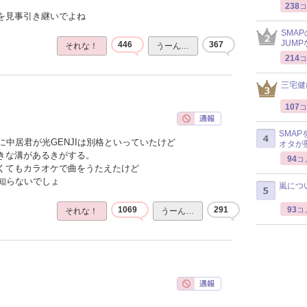
238
コ
感を見事引き継いでよね
SMA
JUM
446
367
それな！
うーん…
214
コ
三宅健
107
コ
SMA
中居君が光GENJIは別格といっていたけど
オタが
大きな溝があるきがする。
94
コ
なくてもカラオケで曲をうたえたけど
知らないでしょ
嵐につ
93
1069
291
コ
それな！
うーん…