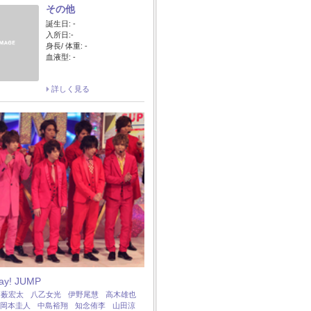
その他
誕生日: -
入所日:-
身長/ 体重: -
血液型: -
詳しく見る
Say! JUMP
：
薮宏太
八乙女光
伊野尾慧
高木雄也
岡本圭人
中島裕翔
知念侑李
山田涼