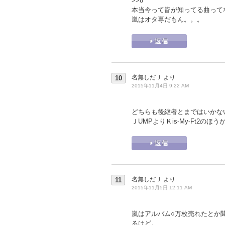
>>8
本当今って皆が知ってる曲って
嵐はオタ専だもん。。。
名無しだＪ
より
10
2015年11月4日 9:22 AM
どちらも後継者とまではいかな
ＪUMPよりＫis-My-Ft2の
名無しだＪ
より
11
2015年11月5日 12:11 AM
嵐はアルバム○万枚売れたとか
るけど。