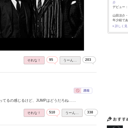
介
デビュー：2
山田涼介
年少組で
詳しく見
95
203
それな！
うーん…
ってるの感じるけど、JUMPはどうだろね……
510
338
それな！
うーん…