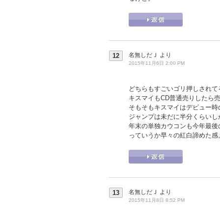
名無しだＪ
より
12
2015年11月6日 2:00 PM
どちらもすごいゴリ押しされて
キスマイもCD普通売りしたら売
そもそもキスマイはデビュー時
ジャンプは未だに半分くらいし
年末の単独カウコンも今年最後
っていうか早々の紅白諦めた感
名無しだＪ
より
13
2015年11月8日 8:52 PM