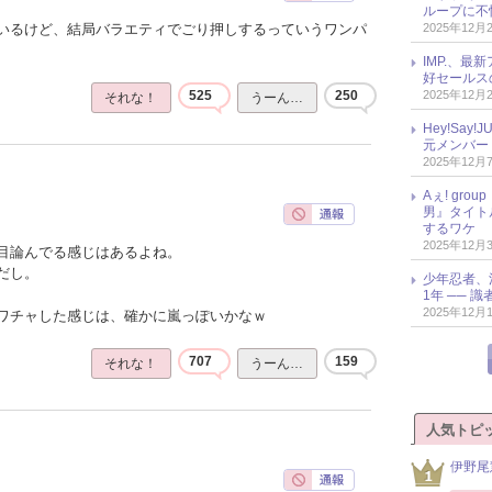
ループに不
2025年12月
いるけど、結局バラエティでごり押しするっていうワンパ
IMP.、最
好セールス
2025年12月
525
250
それな！
うーん…
Hey!Sa
元メンバー
2025年12月
Aぇ! gr
男』タイト
するワケ
2025年12月
目論んでる感じはあるよね。
だし。
少年忍者、
1年 ── 
2025年12月
ワチャした感じは、確かに嵐っぽいかなｗ
707
159
それな！
うーん…
人気トピ
伊野尾