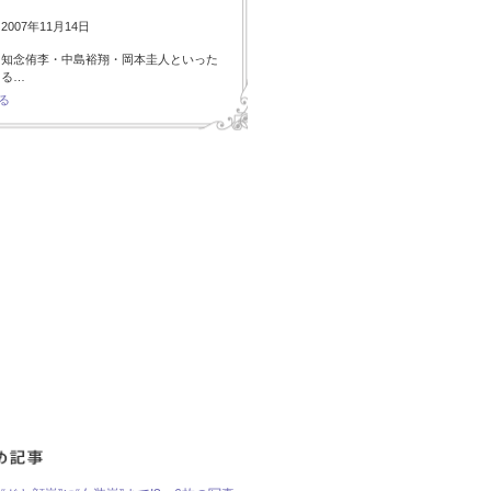
007年11月14日
・知念侑李・中島裕翔・岡本圭人といった
ある…
る