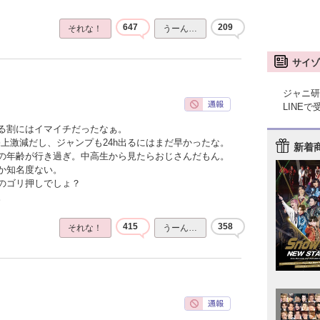
647
209
それな！
うーん…
サイゾ
ジャニ研
LINE
る割にはイマイチだったなぁ。
上激減だし、ジャンプも24h出るにはまだ早かったな。
新着
の年齢が行き過ぎ。中高生から見たらおじさんだもん。
か知名度ない。
のゴリ押しでしょ？
。
415
358
それな！
うーん…