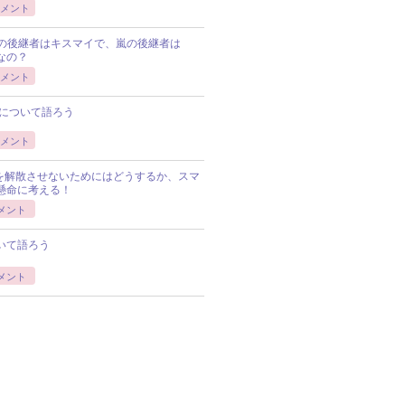
メント
Pの後継者はキスマイで、嵐の後継者は
Pなの？
メント
について語ろう
メント
Pを解散させないためにはどうするか、スマ
懸命に考える！
メント
いて語ろう
メント