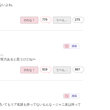
ないよね。
770
275
それな！
うーん…
い。
ほうが実力あると思うけどね〜
919
867
それな！
うーん…
聞いてもリア友誰も持ってないもんな～ジャニ友は持って