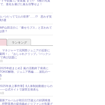
“ドヤ顔嵐”に“女装嵐”まで!? 6枚の写真
で、進化を遂げた嵐を目撃せよ！
idsはいつだって“2人の世界”……!? 思わず笑
真5選
y!JUMP山田涼介に「痩せろブス」と言われて
は誰？
ランキング
、マネジャーで元関西ジュニアの近影に
菊岡！」『おしゃれクリップ』“バックシ
”で再び話題に
2日
O 2025年総まとめ】嵐の活動終了発表に
N、TOKIO解散、ジュニア再編……波乱の一
る
日
esz 2025年炎上事件簿】8人体制始動後からの
――公式サイトで謝罪文発表も
31日
最新アルバムが初日22万超えの好調発進
…狩野英孝の提供曲めぐりファンが先輩グ