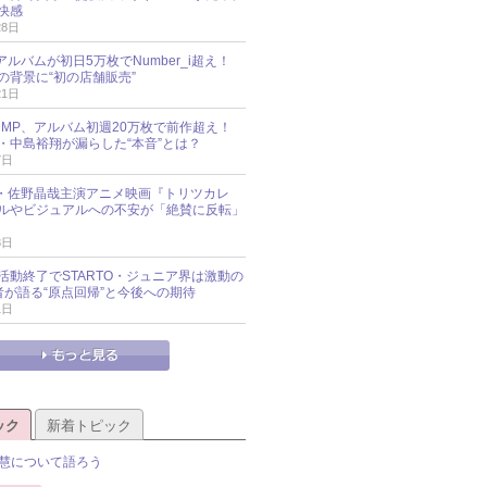
快感
28日
新アルバムが初日5万枚でNumber_i超え！
の背景に“初の店舗販売”
21日
y!JUMP、アルバム初週20万枚で前作超え！
・中島裕翔が漏らした“本音”とは？
7日
oup・佐野晶哉主演アニメ映画『トリツカレ
ルやビジュアルへの不安が「絶賛に反転」
3日
活動終了でSTARTO・ジュニア界は激動の
識者が語る“原点回帰”と今後への期待
1日
ック
新着トピック
慧について語ろう