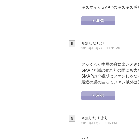
キスマイがSMAPのギスギス
名無しだJ
より
8
2015年10月29日 11:31 PM
アッくんが中居の窓に出たときに
SMAPと嵐の売れ方の間にも
SMAPの全盛期はファンじゃ
最近の嵐の曲ってファン以外は
名無しだＪ
より
9
2015年11月2日 8:15 PM