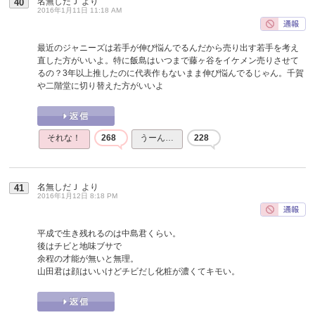
名無しだＪ
より
40
2016年1月11日 11:18 AM
最近のジャニーズは若手が伸び悩んでるんだから売り出す若手を考え
直した方がいいよ。特に飯島はいつまで藤ヶ谷をイケメン売りさせて
るの？3年以上推したのに代表作もないまま伸び悩んでるじゃん。千賀
や二階堂に切り替えた方がいいよ
それな！
268
うーん…
228
名無しだＪ
より
41
2016年1月12日 8:18 PM
平成で生き残れるのは中島君くらい。
後はチビと地味ブサで
余程の才能が無いと無理。
山田君は顔はいいけどチビだし化粧が濃くてキモい。