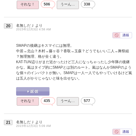
それな！
506
うーん…
338
名無しだＪ
より
20
2015年12月3日 4:58 AM
SMAPの後継はキスマイには無理。
中居→北山？木村→藤ヶ谷？香取→玉森？どうでもいい二人→舞祭組
？無理無理、格が全く違う。
KAT-TUN辺りがまだ近かったけど三人になっちゃったし少年隊の後継
かな。嵐はタイプ的にSMAPとは別のルート。嵐はなんかSMAPのよう
な個々のインパクトが無い。SMAPは一人一人でもやっていけるけど嵐
は五人がかりじゃないと味を出せない。
それな！
435
うーん…
577
名無しだＪ
より
21
2015年12月3日 5:09 AM