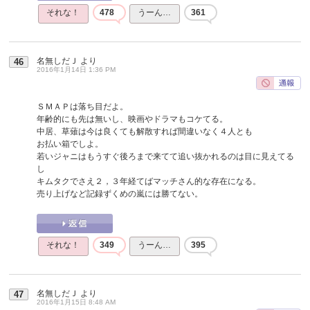
それな！
478
うーん…
361
名無しだＪ
より
46
2016年1月14日 1:36 PM
ＳＭＡＰは落ち目だよ。
年齢的にも先は無いし、映画やドラマもコケてる。
中居、草薙は今は良くても解散すれば間違いなく４人とも
お払い箱でしよ。
若いジャニはもうすぐ後ろまで来てて追い抜かれるのは目に見えてる
し
キムタクでさえ２，３年経てばマッチさん的な存在になる。
売り上げなど記録ずくめの嵐には勝てない。
それな！
349
うーん…
395
名無しだＪ
より
47
2016年1月15日 8:48 AM