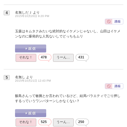
名無しだＪ
より
4
2015年10月20日 9:20 PM
玉森はキムタクみたいな絶対的なイケメンじゃないし、山田はイケメ
ンなのに爆発的な人気ないしでどっちもムリ
それな！
478
うーん…
431
名無し
より
5
2015年10月21日 12:43 PM
飯島さんって敏腕とか言われているけど、結局バラエティでごり押し
するっていうワンパターンしかなくない？
それな！
525
うーん…
250