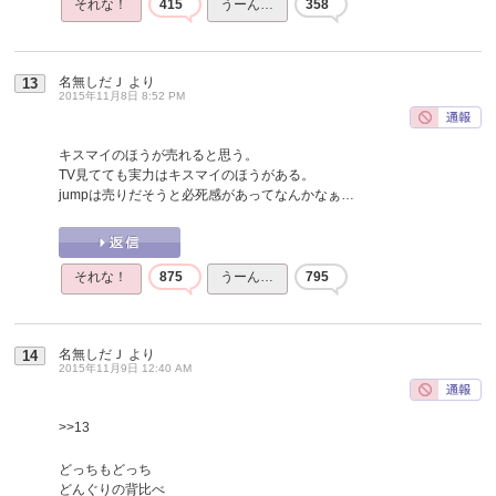
それな！
415
うーん…
358
名無しだＪ
より
13
2015年11月8日 8:52 PM
キスマイのほうが売れると思う。
TV見てても実力はキスマイのほうがある。
jumpは売りだそうと必死感があってなんかなぁ…
それな！
875
うーん…
795
名無しだＪ
より
14
2015年11月9日 12:40 AM
>>13
どっちもどっち
どんぐりの背比べ