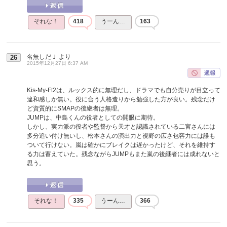
それな！
418
うーん…
163
名無しだＪ
より
26
2015年12月27日 6:37 AM
Kis-My-Ft2は、ルックス的に無理だし、ドラマでも自分売りが目立って
違和感しか無い。役に合う人格造りから勉強した方が良い。残念だけ
ど資質的にSMAPの後継者は無理。
JUMPは、中島くんの役者としての開眼に期待。
しかし、実力派の役者や監督から天才と認識されている二宮さんには
多分追い付け無いし、松本さんの演出力と視野の広さ包容力には誰も
ついて行けない。嵐は確かにブレイクは遅かったけど、それを維持す
る力は蓄えていた。残念ながらJUMPもまた嵐の後継者には成れないと
思う。
それな！
335
うーん…
366