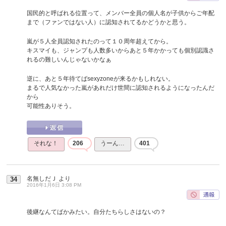
国民的と呼ばれる位置って、メンバー全員の個人名が子供からご年配
まで（ファンではない人）に認知されてるかどうかと思う。
嵐が５人全員認知されたのって１０周年超えてから。
キスマイも、ジャンプも人数多いからあと５年かかっても個別認識さ
れるの難しいんじゃないかなぁ
逆に、あと５年待てばsexyzoneが来るかもしれない。
まるで人気なかった嵐があれだけ世間に認知されるようになったんだ
から
可能性ありそう。
それな！
206
うーん…
401
名無しだＪ
より
34
2016年1月6日 3:08 PM
後継なんてばかみたい。自分たちらしさはないの？