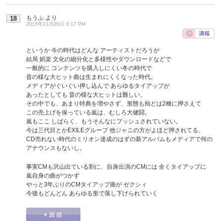
もうふ
より
18
2015年11月26日 6:17 PM
というか 今の時代はどんな アーティストだろうが
結局 娯楽 文化の細分化と多様性やダウンロードなどで
一般的に コンテンツを購入しにくい冬の時代で
昔の様な大ヒット曲は生まれにくくなった時代。
メディアがぐいぐい押し込んで あらゆるタイアップが
あったとしても 昔の様な大ヒットは難しい。
その中でも、あまり特典を増やさず、形態も殆どは2種に押さえて
この売上げを保っている嵐は、むしろ大健闘。
嵐もここ しばらく、もうそんなにプッシュされていない。
今は三代目とかEXILEグループ 他ジャニの方がよほど押されてる。
CD売れない時代のミリオン達成のはずの新アルバムもメディアで何の
アナウンスもないし。
事実CMも沢山出ている割に、自身出演のCMには 全くタイアップに
嵐自身の曲がつかず
やっと3年ぶりのCMタイアップ曲が ゼクシィ
今後もどんどん あらゆる形で落し下げられていく