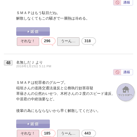
ＳＭＡＰはもう駄目だね。
解散しなくてもこの騒ぎで一層熱は冷める。
それな！
296
うーん…
318
名無しだＪ
より
48
2016年1月15日 5:11 PM
ＳＭＡＰは犯罪者のグループ。
稲垣さんの道路交通法違反と公務執行妨害容疑
草薙さんの公然わいせつ、木村さんの２度のスピード違反、
中居君の中絶強要など。
後輩の為にもならないから早く解散してください。
それな！
185
うーん…
443