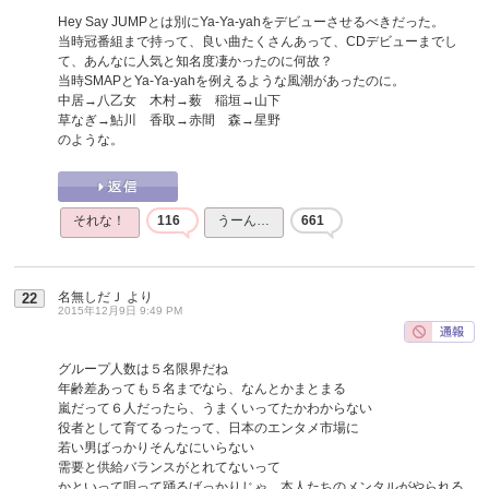
Hey Say JUMPとは別にYa-Ya-yahをデビューさせるべきだった。
当時冠番組まで持って、良い曲たくさんあって、CDデビューまでし
て、あんなに人気と知名度凄かったのに何故？
当時SMAPとYa-Ya-yahを例えるような風潮があったのに。
中居→八乙女 木村→薮 稲垣→山下
草なぎ→鮎川 香取→赤間 森→星野
のような。
それな！
116
うーん…
661
名無しだＪ
より
22
2015年12月9日 9:49 PM
グループ人数は５名限界だね
年齢差あっても５名までなら、なんとかまとまる
嵐だって６人だったら、うまくいってたかわからない
役者として育てるったって、日本のエンタメ市場に
若い男ばっかりそんなにいらない
需要と供給バランスがとれてないって
かといって唄って踊るばっかりじゃ、本人たちのメンタルがやられる