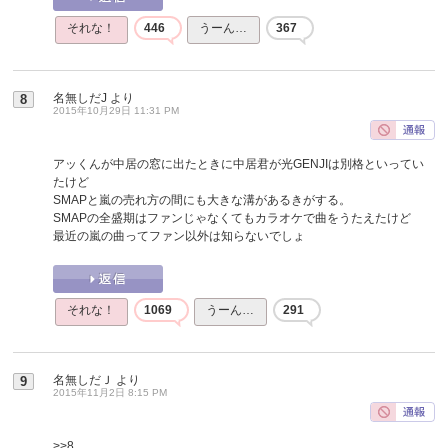
それな！
446
うーん…
367
名無しだJ
より
8
2015年10月29日 11:31 PM
アッくんが中居の窓に出たときに中居君が光GENJIは別格といってい
たけど
SMAPと嵐の売れ方の間にも大きな溝があるきがする。
SMAPの全盛期はファンじゃなくてもカラオケで曲をうたえたけど
最近の嵐の曲ってファン以外は知らないでしょ
それな！
1069
うーん…
291
名無しだＪ
より
9
2015年11月2日 8:15 PM
>>8