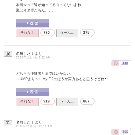
本当今って皆が知ってる曲ってないよね。
嵐はオタ専だもん。。。
それな！
770
うーん…
275
名無しだＪ
より
10
2015年11月4日 9:22 AM
どちらも後継者とまではいかない。
ＪUMPよりＫis-My-Ft2のほうが実力あると思うけどね〜
それな！
919
うーん…
867
名無しだＪ
より
11
2015年11月5日 12:11 AM