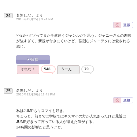
名無しだＪ
より
24
2015年12月25日 3:24 PM
>>23
セクゾってまた全然違うジャンルだと思う。ジャニーさんの趣味
が強すぎて、新規が付きにくいけど、強烈なジャニヲタには愛される
感じ。
それな！
548
うーん…
79
名無しだＪ
より
25
2015年12月26日 11:41 PM
私はJUMPもキスマイも好き。
ちょっと、前までは学校ではキスマイの方が人気あったけど最近は
JUMP好きって言っている人が増えた気がする。
24時間の影響だと思うけど。