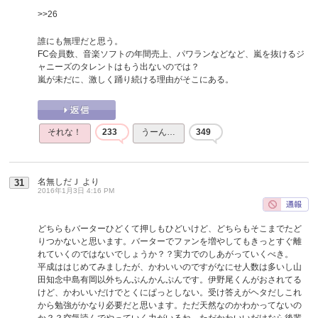
>>26
誰にも無理だと思う。
FC会員数、音楽ソフトの年間売上、パワランなどなど、嵐を抜けるジ
ャニーズのタレントはもう出ないのでは？
嵐が未だに、激しく踊り続ける理由がそこにある。
それな！
233
うーん…
349
名無しだＪ
より
31
2016年1月3日 4:16 PM
どちらもバーターひどくて押しもひどいけど、どちらもそこまでたど
りつかないと思います。バーターでファンを増やしてもきっとすぐ離
れていくのではないでしょうか？？実力でのしあがっていくべき。
平成ははじめてみましたが、かわいいのですがなにせ人数は多いし山
田知念中島有岡以外ちんぷんかんぷんです。伊野尾くんがおされてる
けど、かわいいだけでとくにぱっとしない。受け答えがヘタだしこれ
から勉強がかなり必要だと思います。ただ天然なのかわかってないの
か？？空気読んでやっていく力がいるね。ただかわいいだけなら後輩