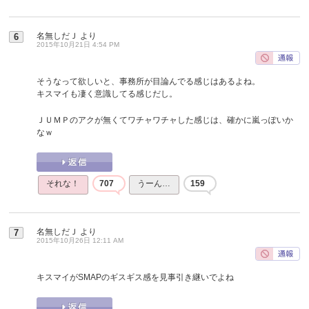
名無しだＪ
より
6
2015年10月21日 4:54 PM
そうなって欲しいと、事務所が目論んでる感じはあるよね。
キスマイも凄く意識してる感じだし。
ＪＵＭＰのアクが無くてワチャワチャした感じは、確かに嵐っぽいか
なｗ
それな！
707
うーん…
159
名無しだＪ
より
7
2015年10月26日 12:11 AM
キスマイがSMAPのギスギス感を見事引き継いでよね