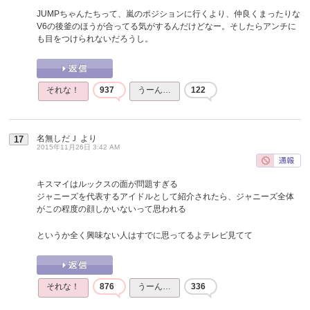
JUMPちゃんたちって、嵐のポジションに行くより、仲良くまったりな
V6の後釜のほうが合ってる気がするんだけどなー。そしたらアンチに
も目をつけられないだろうし。
それな！
937
うーん…
122
名無しだＪ
より
17
2015年11月26日 3:42 AM
キスマイはルックスの面が問題すぎる
ジャニーズを代表するアイドルとして紹介されたら、ジャニーズ全体
がこの程度の顔しかいないって思われる
というか全く興味ない人はすでに思ってるよテレビ見てて
それな！
876
うーん…
336