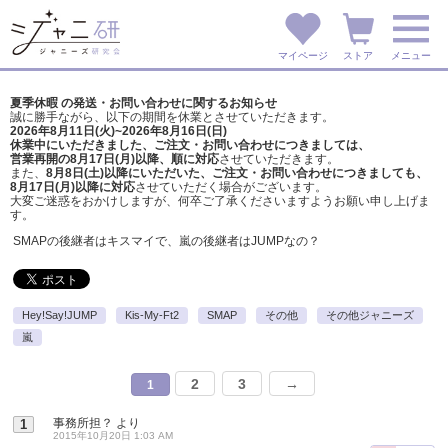
マイページ
ストア
メニュー
夏季休暇 の発送・お問い合わせに関するお知らせ
誠に勝手ながら、以下の期間を休業とさせていただきます。
2026年8月11日(火)~2026年8月16日(日)
休業中にいただきました、ご注文・お問い合わせにつきましては、
営業再開の8月17日(月)以降、順に対応
させていただきます。
また、
8月8日(土)以降にいただいた、ご注文・
お問い合わせにつきましても、
8月17日(月)以降に対応
させていただく場合がございます。
大変ご迷惑をおかけしますが、
何卒ご了承くださいますようお願い申し上げま
す。
SMAPの後継者はキスマイで、嵐の後継者はJUMPなの？
Hey!Say!JUMP
Kis-My-Ft2
SMAP
その他
その他ジャニーズ
嵐
2
3
→
1
事務所担？
より
1
2015年10月20日 1:03 AM