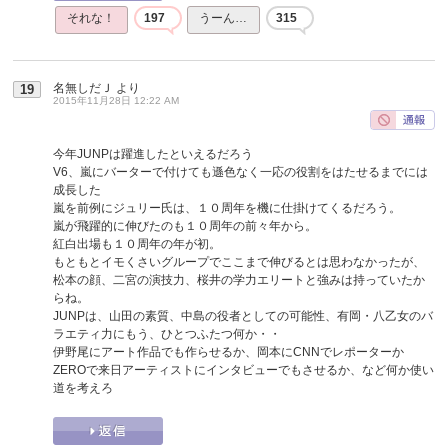
それな！
197
うーん…
315
名無しだＪ
より
19
2015年11月28日 12:22 AM
今年JUNPは躍進したといえるだろう
V6、嵐にバーターで付けても遜色なく一応の役割をはたせるまでには
成長した
嵐を前例にジュリー氏は、１０周年を機に仕掛けてくるだろう。
嵐が飛躍的に伸びたのも１０周年の前々年から。
紅白出場も１０周年の年が初。
もともとイモくさいグループでここまで伸びるとは思わなかったが、
松本の顔、二宮の演技力、桜井の学力エリートと強みは持っていたか
らね。
JUNPは、山田の素質、中島の役者としての可能性、有岡・八乙女のバ
ラエティ力にもう、ひとつふたつ何か・・
伊野尾にアート作品でも作らせるか、岡本にCNNでレポーターか
ZEROで来日アーティストにインタビューでもさせるか、など何か使い
道を考えろ