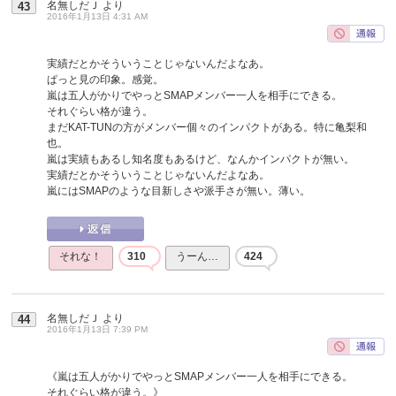
名無しだＪ
より
43
2016年1月13日 4:31 AM
実績だとかそういうことじゃないんだよなあ。
ぱっと見の印象。感覚。
嵐は五人がかりでやっとSMAPメンバー一人を相手にできる。
それぐらい格が違う。
まだKAT-TUNの方がメンバー個々のインパクトがある。特に亀梨和
也。
嵐は実績もあるし知名度もあるけど、なんかインパクトが無い。
実績だとかそういうことじゃないんだよなあ。
嵐にはSMAPのような目新しさや派手さが無い。薄い。
それな！
310
うーん…
424
名無しだＪ
より
44
2016年1月13日 7:39 PM
《嵐は五人がかりでやっとSMAPメンバー一人を相手にできる。
それぐらい格が違う。》