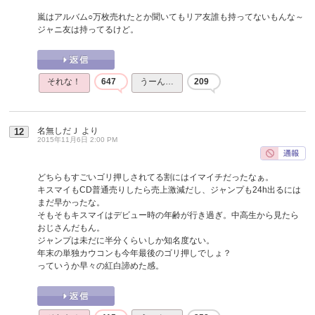
嵐はアルバム○万枚売れたとか聞いてもリア友誰も持ってないもんな～
ジャニ友は持ってるけど。
それな！
647
うーん…
209
名無しだＪ
より
12
2015年11月6日 2:00 PM
どちらもすごいゴリ押しされてる割にはイマイチだったなぁ。
キスマイもCD普通売りしたら売上激減だし、ジャンプも24h出るには
まだ早かったな。
そもそもキスマイはデビュー時の年齢が行き過ぎ。中高生から見たら
おじさんだもん。
ジャンプは未だに半分くらいしか知名度ない。
年末の単独カウコンも今年最後のゴリ押しでしょ？
っていうか早々の紅白諦めた感。