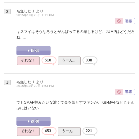
名無しだＪ
より
2
2015年10月20日 1:11 PM
キスマイはそうなろうとがんばってるの感じるけど、JUMPはどうだろ
ね……
それな！
510
うーん…
338
名無しだＪ
より
3
2015年10月20日 1:53 PM
でもSMAP担みたいな濃くて金を落とすファンが、Kis-My-Ft2とじゃん
ぷにはいない
それな！
453
うーん…
221