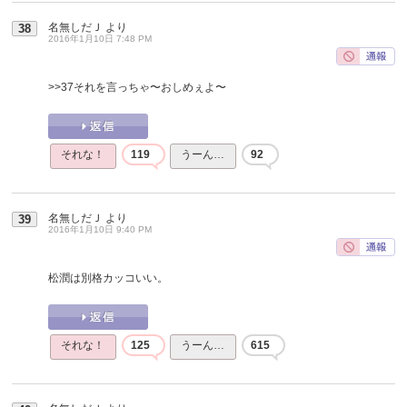
名無しだＪ
より
38
2016年1月10日 7:48 PM
>>37
それを言っちゃ〜おしめぇよ〜
それな！
119
うーん…
92
名無しだＪ
より
39
2016年1月10日 9:40 PM
松潤は別格カッコいい。
それな！
125
うーん…
615