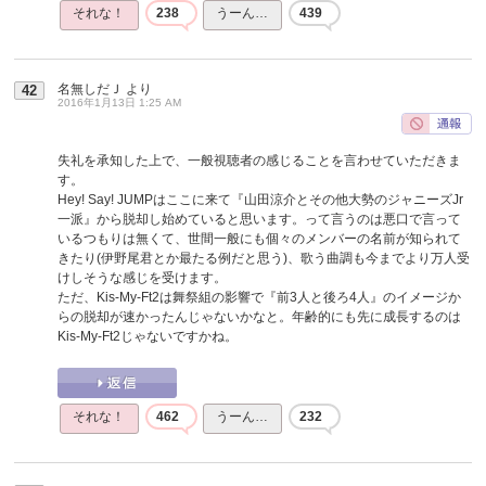
それな！
238
うーん…
439
名無しだＪ
より
42
2016年1月13日 1:25 AM
失礼を承知した上で、一般視聴者の感じることを言わせていただきま
す。
Hey! Say! JUMPはここに来て『山田涼介とその他大勢のジャニーズJr
一派』から脱却し始めていると思います。って言うのは悪口で言って
いるつもりは無くて、世間一般にも個々のメンバーの名前が知られて
きたり(伊野尾君とか最たる例だと思う)、歌う曲調も今までより万人受
けしそうな感じを受けます。
ただ、Kis-My-Ft2は舞祭組の影響で『前3人と後ろ4人』のイメージか
らの脱却が速かったんじゃないかなと。年齢的にも先に成長するのは
Kis-My-Ft2じゃないですかね。
それな！
462
うーん…
232