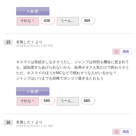
それな！
438
うーん…
369
名無しだＪ
より
15
2015年11月13日 2:58 PM
キスマイは長続きしなさそうだし、ジャンプは何回も機会に恵まれて
も、認知度すらあげられないから 結局オタク人気だけで終わりそう
ただ、キスマイのほうがMCなどで残れそうな人がいるかな？
ジャンプはいつまでも幼稚でポンコツ過ぎるとおもう
それな！
595
うーん…
685
名無しだＪ
より
16
2015年11月16日 1:12 AM