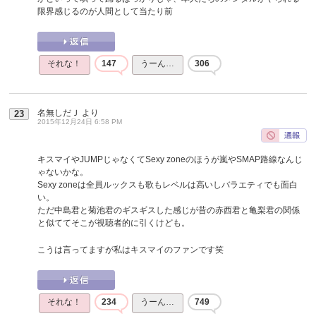
限界感じるのが人間として当たり前
それな！
147
うーん…
306
名無しだＪ
より
23
2015年12月24日 6:58 PM
キスマイやJUMPじゃなくてSexy zoneのほうが嵐やSMAP路線なんじ
ゃないかな。
Sexy zoneは全員ルックスも歌もレベルは高いしバラエティでも面白
い。
ただ中島君と菊池君のギスギスした感じが昔の赤西君と亀梨君の関係
と似ててそこが視聴者的に引くけども。
こうは言ってますが私はキスマイのファンです笑
それな！
234
うーん…
749