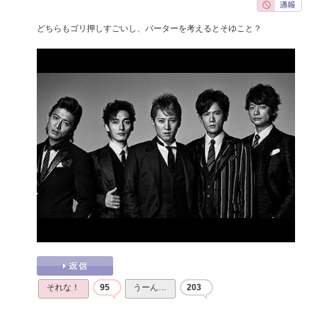
どちらもゴリ押しすごいし、バーターを考えるとそゆこと？
それな！
95
うーん…
203