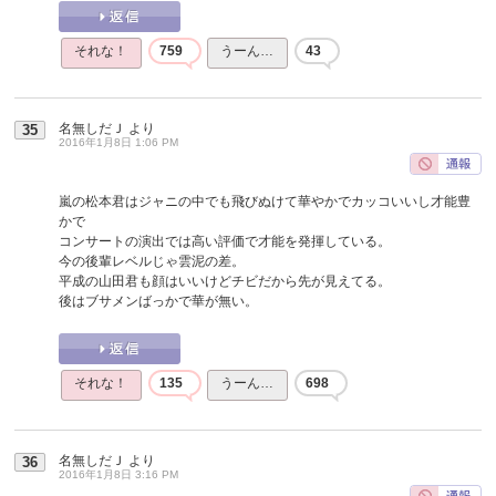
それな！
759
うーん…
43
名無しだＪ
より
35
2016年1月8日 1:06 PM
嵐の松本君はジャニの中でも飛びぬけて華やかでカッコいいし才能豊
かで
コンサートの演出では高い評価で才能を発揮している。
今の後輩レベルじゃ雲泥の差。
平成の山田君も顔はいいけどチビだから先が見えてる。
後はブサメンばっかで華が無い。
それな！
135
うーん…
698
名無しだＪ
より
36
2016年1月8日 3:16 PM