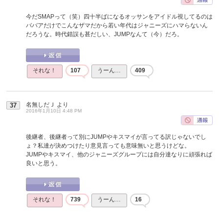
今だSMAPって（笑）四十半ばになるオッサンをアイドル視してるのは
ババアだけでこんなザマだから若い年代はジャニーズにハマらないん
だろうな。時代錯誤も甚だしい、JUMPなんて（今）だろ。
それな！
107
うーん…
409
名無しだＪ
より
37
2016年1月10日 4:48 PM
後継者、後継者って別にJUMPやキスマイが言ってる訳じゃないでし
ょ？私達が決めつけたり意見言っても意味無いと思うけどな。
JUMPやキスマイ、他のジャニーズグループには自分達なりに頑張れば
良いと思う。
それな！
739
うーん…
16