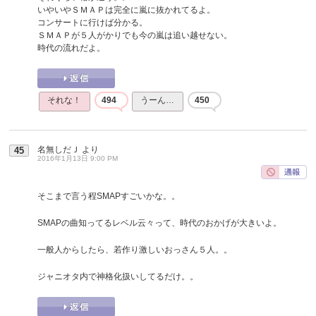
いやいやＳＭＡＰは完全に嵐に抜かれてるよ。
コンサートに行けば分かる。
ＳＭＡＰが５人がかりでも今の嵐は追い越せない。
時代の流れだよ。
それな！
494
うーん…
450
名無しだＪ
より
45
2016年1月13日 9:00 PM
そこまで言う程SMAPすごいかな。。
SMAPの曲知ってるレベル云々って、時代のおかげが大きいよ。
一般人からしたら、若作り激しいおっさん５人。。
ジャニオタ内で神格化扱いしてるだけ。。