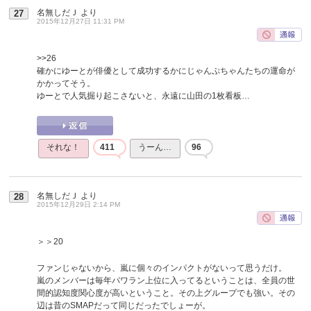
名無しだＪ
より
27
2015年12月27日 11:31 PM
>>26
確かにゆーとが俳優として成功するかにじゃんぷちゃんたちの運命が
かかってそう。
ゆーとで人気掘り起こさないと、永遠に山田の1枚看板…
それな！
411
うーん…
96
名無しだＪ
より
28
2015年12月29日 2:14 PM
＞＞20
ファンじゃないから、嵐に個々のインパクトがないって思うだけ。
嵐のメンバーは毎年パワラン上位に入ってるということは、全員の世
間的認知度関心度が高いということ。その上グループでも強い。その
辺は昔のSMAPだって同じだったでしょーが。