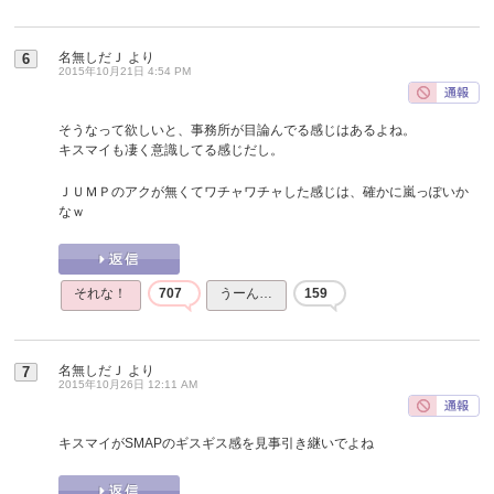
名無しだＪ
より
6
2015年10月21日 4:54 PM
そうなって欲しいと、事務所が目論んでる感じはあるよね。
キスマイも凄く意識してる感じだし。
ＪＵＭＰのアクが無くてワチャワチャした感じは、確かに嵐っぽいか
なｗ
それな！
707
うーん…
159
名無しだＪ
より
7
2015年10月26日 12:11 AM
キスマイがSMAPのギスギス感を見事引き継いでよね