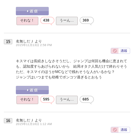
それな！
438
うーん…
369
名無しだＪ
より
15
2015年11月13日 2:58 PM
キスマイは長続きしなさそうだし、ジャンプは何回も機会に恵まれて
も、認知度すらあげられないから 結局オタク人気だけで終わりそう
ただ、キスマイのほうがMCなどで残れそうな人がいるかな？
ジャンプはいつまでも幼稚でポンコツ過ぎるとおもう
それな！
595
うーん…
685
名無しだＪ
より
16
2015年11月16日 1:12 AM