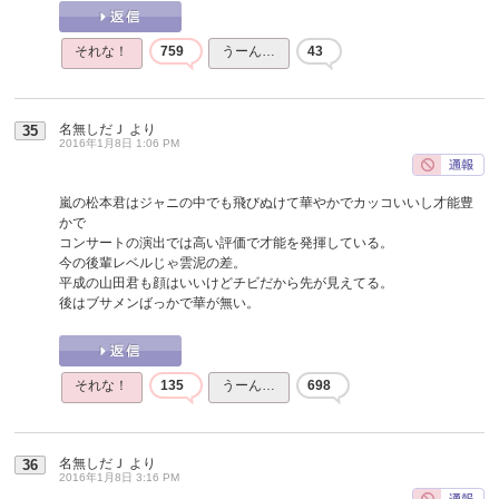
それな！
759
うーん…
43
名無しだＪ
より
35
2016年1月8日 1:06 PM
嵐の松本君はジャニの中でも飛びぬけて華やかでカッコいいし才能豊
かで
コンサートの演出では高い評価で才能を発揮している。
今の後輩レベルじゃ雲泥の差。
平成の山田君も顔はいいけどチビだから先が見えてる。
後はブサメンばっかで華が無い。
それな！
135
うーん…
698
名無しだＪ
より
36
2016年1月8日 3:16 PM