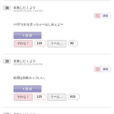
名無しだＪ
より
38
2016年1月10日 7:48 PM
>>37
それを言っちゃ〜おしめぇよ〜
それな！
119
うーん…
92
名無しだＪ
より
39
2016年1月10日 9:40 PM
松潤は別格カッコいい。
それな！
125
うーん…
615