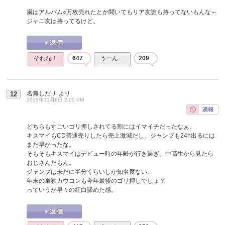
嵐はアルバム○万枚売れたとか聞いてもリア友誰も持ってないもんな～
ジャニ友は持ってるけど。
それな！
647
うーん…
209
名無しだＪ
より
12
2015年11月6日 2:00 PM
どちらもすごいゴリ押しされてる割にはイマイチだったなぁ。
キスマイもCD普通売りしたら売上激減だし、ジャンプも24h出るには
まだ早かったな。
そもそもキスマイはデビュー時の年齢が行き過ぎ。中高生から見たら
おじさんだもん。
ジャンプは未だに半分くらいしか知名度ない。
年末の単独カウコンも今年最後のゴリ押しでしょ？
っていうか早々の紅白諦めた感。