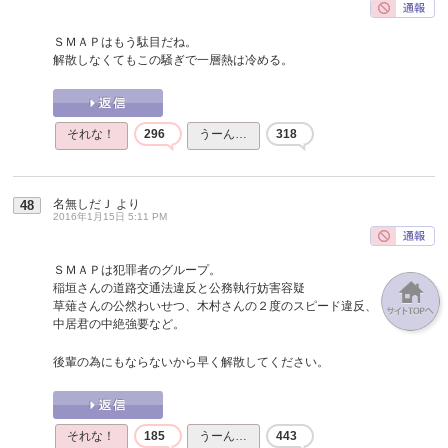
ＳＭＡＰはもう駄目だね。
解散しなくてもこの騒ぎで一層熱は冷める。
それな！
296
うーん…
318
名無しだＪ
より
48
2016年1月15日 5:11 PM
ＳＭＡＰは犯罪者のグループ。
稲垣さんの道路交通法違反と公務執行妨害容疑
草薙さんの公然わいせつ、木村さんの２度のスピード違反、
中居君の中絶強要など。
後輩の為にもならないから早く解散してください。
それな！
185
うーん…
443