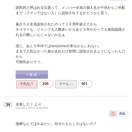
国民的と呼ばれる位置って、メンバー全員の個人名が子供からご年配
まで（ファンではない人）に認知されてるかどうかと思う。
嵐が５人全員認知されたのって１０周年超えてから。
キスマイも、ジャンプも人数多いからあと５年かかっても個別認識さ
れるの難しいんじゃないかなぁ
逆に、あと５年待てばsexyzoneが来るかもしれない。
まるで人気なかった嵐があれだけ世間に認知されるようになったんだ
から
可能性ありそう。
それな！
206
うーん…
401
名無しだＪ
より
34
2016年1月6日 3:08 PM
後継なんてばかみたい。自分たちらしさはないの？