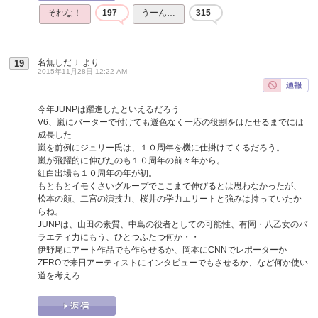
それな！
197
うーん…
315
名無しだＪ
より
19
2015年11月28日 12:22 AM
今年JUNPは躍進したといえるだろう
V6、嵐にバーターで付けても遜色なく一応の役割をはたせるまでには
成長した
嵐を前例にジュリー氏は、１０周年を機に仕掛けてくるだろう。
嵐が飛躍的に伸びたのも１０周年の前々年から。
紅白出場も１０周年の年が初。
もともとイモくさいグループでここまで伸びるとは思わなかったが、
松本の顔、二宮の演技力、桜井の学力エリートと強みは持っていたか
らね。
JUNPは、山田の素質、中島の役者としての可能性、有岡・八乙女のバ
ラエティ力にもう、ひとつふたつ何か・・
伊野尾にアート作品でも作らせるか、岡本にCNNでレポーターか
ZEROで来日アーティストにインタビューでもさせるか、など何か使い
道を考えろ