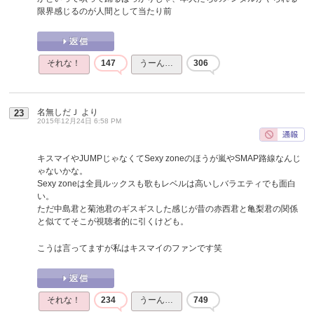
限界感じるのが人間として当たり前
それな！
147
うーん…
306
名無しだＪ
より
23
2015年12月24日 6:58 PM
キスマイやJUMPじゃなくてSexy zoneのほうが嵐やSMAP路線なんじ
ゃないかな。
Sexy zoneは全員ルックスも歌もレベルは高いしバラエティでも面白
い。
ただ中島君と菊池君のギスギスした感じが昔の赤西君と亀梨君の関係
と似ててそこが視聴者的に引くけども。
こうは言ってますが私はキスマイのファンです笑
それな！
234
うーん…
749