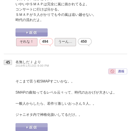
いやいやＳＭＡＰは完全に嵐に抜かれてるよ。
コンサートに行けば分かる。
ＳＭＡＰが５人がかりでも今の嵐は追い越せない。
時代の流れだよ。
それな！
494
うーん…
450
名無しだＪ
より
45
2016年1月13日 9:00 PM
そこまで言う程SMAPすごいかな。。
SMAPの曲知ってるレベル云々って、時代のおかげが大きいよ。
一般人からしたら、若作り激しいおっさん５人。。
ジャニオタ内で神格化扱いしてるだけ。。