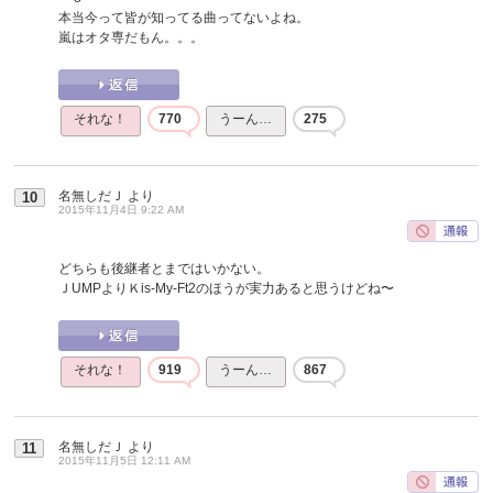
本当今って皆が知ってる曲ってないよね。
嵐はオタ専だもん。。。
それな！
770
うーん…
275
名無しだＪ
より
10
2015年11月4日 9:22 AM
どちらも後継者とまではいかない。
ＪUMPよりＫis-My-Ft2のほうが実力あると思うけどね〜
それな！
919
うーん…
867
名無しだＪ
より
11
2015年11月5日 12:11 AM