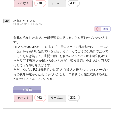
それな！
238
うーん…
439
名無しだＪ
より
42
2016年1月13日 1:25 AM
失礼を承知した上で、一般視聴者の感じることを言わせていただきま
す。
Hey! Say! JUMPはここに来て『山田涼介とその他大勢のジャニーズJr
一派』から脱却し始めていると思います。って言うのは悪口で言って
いるつもりは無くて、世間一般にも個々のメンバーの名前が知られて
きたり(伊野尾君とか最たる例だと思う)、歌う曲調も今までより万人受
けしそうな感じを受けます。
ただ、Kis-My-Ft2は舞祭組の影響で『前3人と後ろ4人』のイメージか
らの脱却が速かったんじゃないかなと。年齢的にも先に成長するのは
Kis-My-Ft2じゃないですかね。
それな！
462
うーん…
232