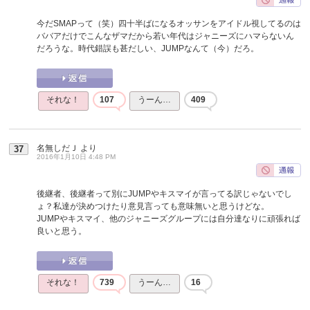
今だSMAPって（笑）四十半ばになるオッサンをアイドル視してるのは
ババアだけでこんなザマだから若い年代はジャニーズにハマらないん
だろうな。時代錯誤も甚だしい、JUMPなんて（今）だろ。
それな！
107
うーん…
409
名無しだＪ
より
37
2016年1月10日 4:48 PM
後継者、後継者って別にJUMPやキスマイが言ってる訳じゃないでし
ょ？私達が決めつけたり意見言っても意味無いと思うけどな。
JUMPやキスマイ、他のジャニーズグループには自分達なりに頑張れば
良いと思う。
それな！
739
うーん…
16