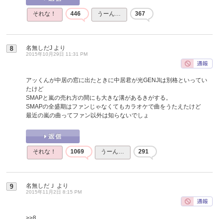
それな！
446
うーん…
367
名無しだJ
より
8
2015年10月29日 11:31 PM
アッくんが中居の窓に出たときに中居君が光GENJIは別格といってい
たけど
SMAPと嵐の売れ方の間にも大きな溝があるきがする。
SMAPの全盛期はファンじゃなくてもカラオケで曲をうたえたけど
最近の嵐の曲ってファン以外は知らないでしょ
それな！
1069
うーん…
291
名無しだＪ
より
9
2015年11月2日 8:15 PM
>>8