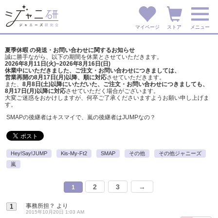
マイページ
ストア
メニュー
夏季休暇 の発送・お問い合わせに関するお知らせ
誠に勝手ながら、以下の期間を休業とさせていただきます。
2026年8月11日(火)~2026年8月16日(日)
休業中にいただきました、ご注文・お問い合わせにつきましては、
営業再開の8月17日(月)以降、順に対応
させていただきます。
また、
8月8日(土)以降にいただいた、ご注文・
お問い合わせにつきましても、
8月17日(月)以降に対応
させていただく場合がございます。
大変ご迷惑をおかけしますが、
何卒ご了承くださいますようお願い申し上げま
す。
SMAPの後継者はキスマイで、嵐の後継者はJUMPなの？
Hey!Say!JUMP
Kis-My-Ft2
SMAP
その他
その他ジャニーズ
嵐
2
3
→
1
事務所担？
より
1
2015年10月20日 1:03 AM