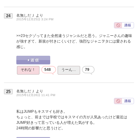
名無しだＪ
より
24
2015年12月25日 3:24 PM
>>23
セクゾってまた全然違うジャンルだと思う。ジャニーさんの趣味
が強すぎて、新規が付きにくいけど、強烈なジャニヲタには愛される
感じ。
それな！
548
うーん…
79
名無しだＪ
より
25
2015年12月26日 11:41 PM
私はJUMPもキスマイも好き。
ちょっと、前までは学校ではキスマイの方が人気あったけど最近は
JUMP好きって言っている人が増えた気がする。
24時間の影響だと思うけど。