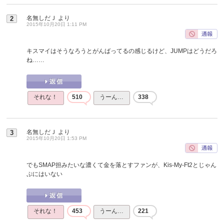
名無しだＪ
より
2
2015年10月20日 1:11 PM
キスマイはそうなろうとがんばってるの感じるけど、JUMPはどうだろ
ね……
それな！
510
うーん…
338
名無しだＪ
より
3
2015年10月20日 1:53 PM
でもSMAP担みたいな濃くて金を落とすファンが、Kis-My-Ft2とじゃん
ぷにはいない
それな！
453
うーん…
221