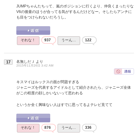
JUMPちゃんたちって、嵐のポジションに行くより、仲良くまったりな
V6の後釜のほうが合ってる気がするんだけどなー。そしたらアンチに
も目をつけられないだろうし。
それな！
937
うーん…
122
名無しだＪ
より
17
2015年11月26日 3:42 AM
キスマイはルックスの面が問題すぎる
ジャニーズを代表するアイドルとして紹介されたら、ジャニーズ全体
がこの程度の顔しかいないって思われる
というか全く興味ない人はすでに思ってるよテレビ見てて
それな！
876
うーん…
336