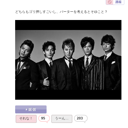
どちらもゴリ押しすごいし、バーターを考えるとそゆこと？
それな！
95
うーん…
203