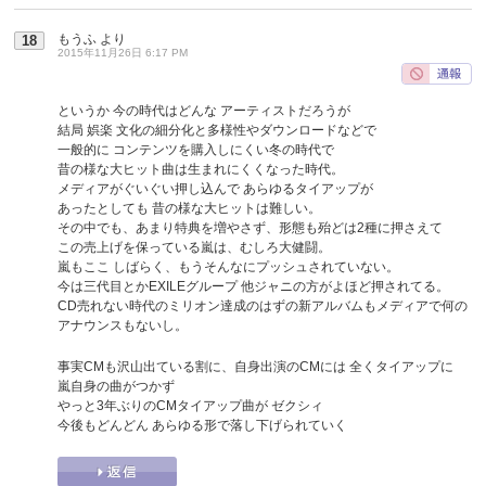
もうふ
より
18
2015年11月26日 6:17 PM
というか 今の時代はどんな アーティストだろうが
結局 娯楽 文化の細分化と多様性やダウンロードなどで
一般的に コンテンツを購入しにくい冬の時代で
昔の様な大ヒット曲は生まれにくくなった時代。
メディアがぐいぐい押し込んで あらゆるタイアップが
あったとしても 昔の様な大ヒットは難しい。
その中でも、あまり特典を増やさず、形態も殆どは2種に押さえて
この売上げを保っている嵐は、むしろ大健闘。
嵐もここ しばらく、もうそんなにプッシュされていない。
今は三代目とかEXILEグループ 他ジャニの方がよほど押されてる。
CD売れない時代のミリオン達成のはずの新アルバムもメディアで何の
アナウンスもないし。
事実CMも沢山出ている割に、自身出演のCMには 全くタイアップに
嵐自身の曲がつかず
やっと3年ぶりのCMタイアップ曲が ゼクシィ
今後もどんどん あらゆる形で落し下げられていく