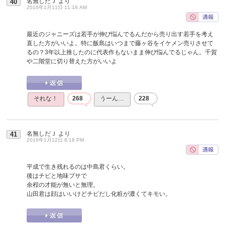
名無しだＪ
より
40
2016年1月11日 11:18 AM
最近のジャニーズは若手が伸び悩んでるんだから売り出す若手を考え
直した方がいいよ。特に飯島はいつまで藤ヶ谷をイケメン売りさせて
るの？3年以上推したのに代表作もないまま伸び悩んでるじゃん。千賀
や二階堂に切り替えた方がいいよ
それな！
268
うーん…
228
名無しだＪ
より
41
2016年1月12日 8:18 PM
平成で生き残れるのは中島君くらい。
後はチビと地味ブサで
余程の才能が無いと無理。
山田君は顔はいいけどチビだし化粧が濃くてキモい。