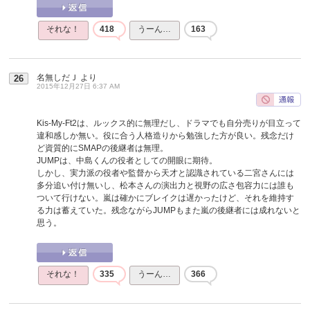
それな！
418
うーん…
163
名無しだＪ
より
26
2015年12月27日 6:37 AM
Kis-My-Ft2は、ルックス的に無理だし、ドラマでも自分売りが目立って
違和感しか無い。役に合う人格造りから勉強した方が良い。残念だけ
ど資質的にSMAPの後継者は無理。
JUMPは、中島くんの役者としての開眼に期待。
しかし、実力派の役者や監督から天才と認識されている二宮さんには
多分追い付け無いし、松本さんの演出力と視野の広さ包容力には誰も
ついて行けない。嵐は確かにブレイクは遅かったけど、それを維持す
る力は蓄えていた。残念ながらJUMPもまた嵐の後継者には成れないと
思う。
それな！
335
うーん…
366