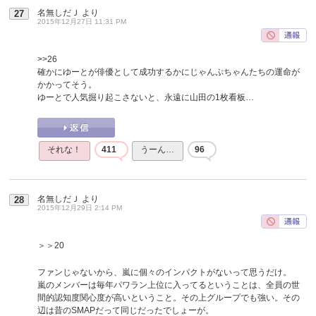
名無しだＪ
より
27
2015年12月27日 11:31 PM
>>26
確かにゆーとが俳優として成功するかにじゃんぷちゃんたちの運命が
かかってそう。
ゆーとで人気掘り起こさないと、永遠に山田の1枚看板…
それな！
411
うーん…
96
名無しだＪ
より
28
2015年12月29日 2:14 PM
＞＞20
ファンじゃないから、嵐に個々のインパクトがないって思うだけ。
嵐のメンバーは毎年パワラン上位に入ってるということは、全員の世
間的認知度関心度が高いということ。その上グループでも強い。その
辺は昔のSMAPだって同じだったでしょーが。