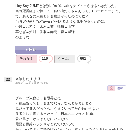
Hey Say JUMPとは別にYa-Ya-yahをデビューさせるべきだった。
当時冠番組まで持って、良い曲たくさんあって、CDデビューまでし
て、あんなに人気と知名度凄かったのに何故？
当時SMAPとYa-Ya-yahを例えるような風潮があったのに。
中居→八乙女 木村→薮 稲垣→山下
草なぎ→鮎川 香取→赤間 森→星野
のような。
それな！
116
うーん…
661
名無しだＪ
より
22
2015年12月9日 9:49 PM
グループ人数は５名限界だね
年齢差あっても５名までなら、なんとかまとまる
嵐だって６人だったら、うまくいってたかわからない
役者として育てるったって、日本のエンタメ市場に
若い男ばっかりそんなにいらない
需要と供給バランスがとれてないって
かといって唄って踊るばっかりじゃ、本人たちのメンタルがやられる