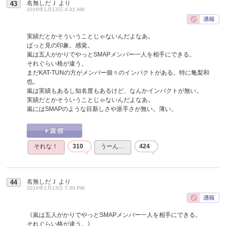
名無しだＪ
より
43
2016年1月13日 4:31 AM
実績だとかそういうことじゃないんだよなあ。
ぱっと見の印象。感覚。
嵐は五人がかりでやっとSMAPメンバー一人を相手にできる。
それぐらい格が違う。
まだKAT-TUNの方がメンバー個々のインパクトがある。特に亀梨和
也。
嵐は実績もあるし知名度もあるけど、なんかインパクトが無い。
実績だとかそういうことじゃないんだよなあ。
嵐にはSMAPのような目新しさや派手さが無い。薄い。
それな！
310
うーん…
424
名無しだＪ
より
44
2016年1月13日 7:39 PM
《嵐は五人がかりでやっとSMAPメンバー一人を相手にできる。
それぐらい格が違う。》