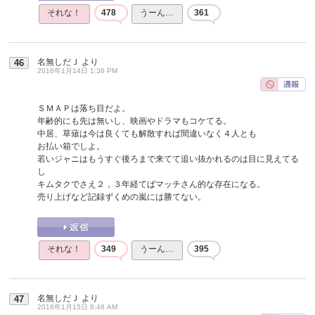
それな！
478
うーん…
361
名無しだＪ
より
46
2016年1月14日 1:36 PM
ＳＭＡＰは落ち目だよ。
年齢的にも先は無いし、映画やドラマもコケてる。
中居、草薙は今は良くても解散すれば間違いなく４人とも
お払い箱でしよ。
若いジャニはもうすぐ後ろまで来てて追い抜かれるのは目に見えてる
し
キムタクでさえ２，３年経てばマッチさん的な存在になる。
売り上げなど記録ずくめの嵐には勝てない。
それな！
349
うーん…
395
名無しだＪ
より
47
2016年1月15日 8:48 AM