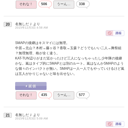
それな！
506
うーん…
338
名無しだＪ
より
20
2015年12月3日 4:58 AM
SMAPの後継はキスマイには無理。
中居→北山？木村→藤ヶ谷？香取→玉森？どうでもいい二人→舞祭組
？無理無理、格が全く違う。
KAT-TUN辺りがまだ近かったけど三人になっちゃったし少年隊の後継
かな。嵐はタイプ的にSMAPとは別のルート。嵐はなんかSMAPのよう
な個々のインパクトが無い。SMAPは一人一人でもやっていけるけど嵐
は五人がかりじゃないと味を出せない。
それな！
435
うーん…
577
名無しだＪ
より
21
2015年12月3日 5:09 AM