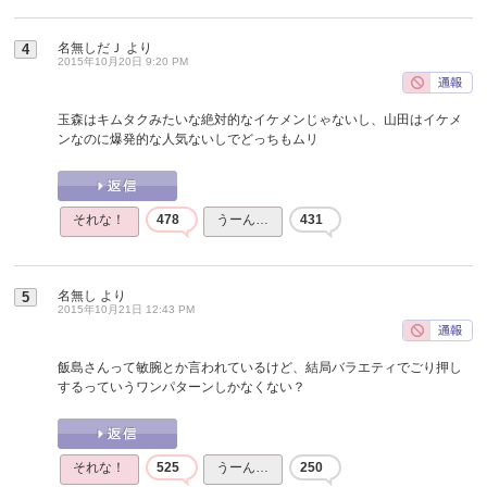
名無しだＪ
より
4
2015年10月20日 9:20 PM
玉森はキムタクみたいな絶対的なイケメンじゃないし、山田はイケメ
ンなのに爆発的な人気ないしでどっちもムリ
それな！
478
うーん…
431
名無し
より
5
2015年10月21日 12:43 PM
飯島さんって敏腕とか言われているけど、結局バラエティでごり押し
するっていうワンパターンしかなくない？
それな！
525
うーん…
250