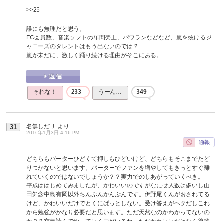
>>26
誰にも無理だと思う。
FC会員数、音楽ソフトの年間売上、パワランなどなど、嵐を抜けるジ
ャニーズのタレントはもう出ないのでは？
嵐が未だに、激しく踊り続ける理由がそこにある。
それな！
233
うーん…
349
名無しだＪ
より
31
2016年1月3日 4:16 PM
どちらもバーターひどくて押しもひどいけど、どちらもそこまでたど
りつかないと思います。バーターでファンを増やしてもきっとすぐ離
れていくのではないでしょうか？？実力でのしあがっていくべき。
平成ははじめてみましたが、かわいいのですがなにせ人数は多いし山
田知念中島有岡以外ちんぷんかんぷんです。伊野尾くんがおされてる
けど、かわいいだけでとくにぱっとしない。受け答えがヘタだしこれ
から勉強がかなり必要だと思います。ただ天然なのかわかってないの
か？？空気読んでやっていく力がいるね。ただかわいいだけなら後輩