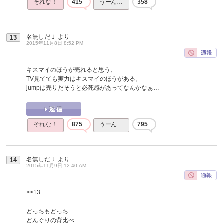
それな！
415
うーん…
358
名無しだＪ
より
13
2015年11月8日 8:52 PM
キスマイのほうが売れると思う。
TV見てても実力はキスマイのほうがある。
jumpは売りだそうと必死感があってなんかなぁ…
それな！
875
うーん…
795
名無しだＪ
より
14
2015年11月9日 12:40 AM
>>13
どっちもどっち
どんぐりの背比べ