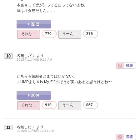
本当今って皆が知ってる曲ってないよね。
嵐はオタ専だもん。。。
それな！
770
うーん…
275
名無しだＪ
より
10
2015年11月4日 9:22 AM
どちらも後継者とまではいかない。
ＪUMPよりＫis-My-Ft2のほうが実力あると思うけどね〜
それな！
919
うーん…
867
名無しだＪ
より
11
2015年11月5日 12:11 AM