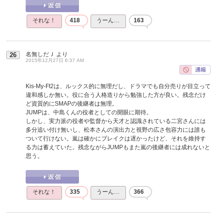
それな！
418
うーん…
163
名無しだＪ
より
26
2015年12月27日 6:37 AM
Kis-My-Ft2は、ルックス的に無理だし、ドラマでも自分売りが目立って
違和感しか無い。役に合う人格造りから勉強した方が良い。残念だけ
ど資質的にSMAPの後継者は無理。
JUMPは、中島くんの役者としての開眼に期待。
しかし、実力派の役者や監督から天才と認識されている二宮さんには
多分追い付け無いし、松本さんの演出力と視野の広さ包容力には誰も
ついて行けない。嵐は確かにブレイクは遅かったけど、それを維持す
る力は蓄えていた。残念ながらJUMPもまた嵐の後継者には成れないと
思う。
それな！
335
うーん…
366