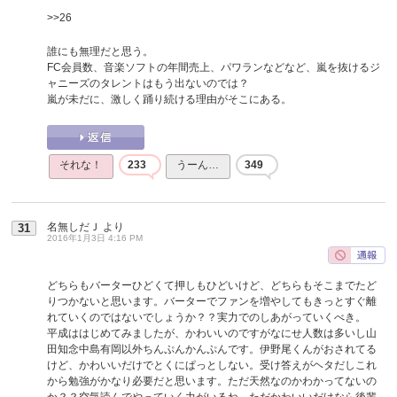
>>26
誰にも無理だと思う。
FC会員数、音楽ソフトの年間売上、パワランなどなど、嵐を抜けるジ
ャニーズのタレントはもう出ないのでは？
嵐が未だに、激しく踊り続ける理由がそこにある。
それな！
233
うーん…
349
名無しだＪ
より
31
2016年1月3日 4:16 PM
どちらもバーターひどくて押しもひどいけど、どちらもそこまでたど
りつかないと思います。バーターでファンを増やしてもきっとすぐ離
れていくのではないでしょうか？？実力でのしあがっていくべき。
平成ははじめてみましたが、かわいいのですがなにせ人数は多いし山
田知念中島有岡以外ちんぷんかんぷんです。伊野尾くんがおされてる
けど、かわいいだけでとくにぱっとしない。受け答えがヘタだしこれ
から勉強がかなり必要だと思います。ただ天然なのかわかってないの
か？？空気読んでやっていく力がいるね。ただかわいいだけなら後輩