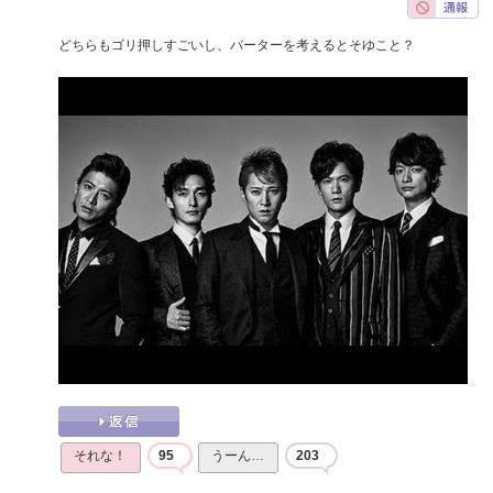
どちらもゴリ押しすごいし、バーターを考えるとそゆこと？
それな！
95
うーん…
203