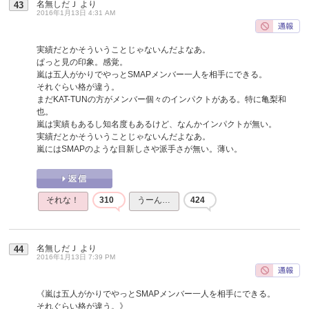
名無しだＪ
より
43
2016年1月13日 4:31 AM
実績だとかそういうことじゃないんだよなあ。
ぱっと見の印象。感覚。
嵐は五人がかりでやっとSMAPメンバー一人を相手にできる。
それぐらい格が違う。
まだKAT-TUNの方がメンバー個々のインパクトがある。特に亀梨和
也。
嵐は実績もあるし知名度もあるけど、なんかインパクトが無い。
実績だとかそういうことじゃないんだよなあ。
嵐にはSMAPのような目新しさや派手さが無い。薄い。
それな！
310
うーん…
424
名無しだＪ
より
44
2016年1月13日 7:39 PM
《嵐は五人がかりでやっとSMAPメンバー一人を相手にできる。
それぐらい格が違う。》