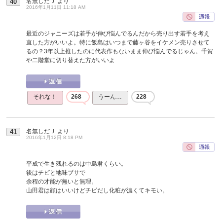
名無しだＪ
より
40
2016年1月11日 11:18 AM
最近のジャニーズは若手が伸び悩んでるんだから売り出す若手を考え
直した方がいいよ。特に飯島はいつまで藤ヶ谷をイケメン売りさせて
るの？3年以上推したのに代表作もないまま伸び悩んでるじゃん。千賀
や二階堂に切り替えた方がいいよ
それな！
268
うーん…
228
名無しだＪ
より
41
2016年1月12日 8:18 PM
平成で生き残れるのは中島君くらい。
後はチビと地味ブサで
余程の才能が無いと無理。
山田君は顔はいいけどチビだし化粧が濃くてキモい。