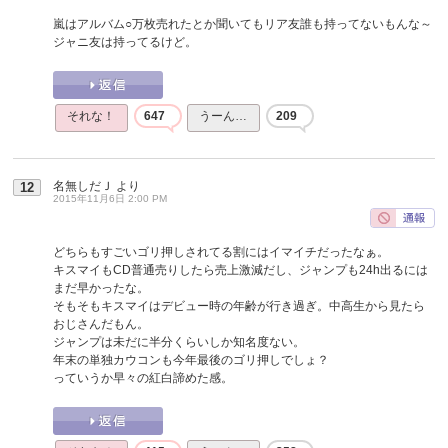
嵐はアルバム○万枚売れたとか聞いてもリア友誰も持ってないもんな～
ジャニ友は持ってるけど。
それな！
647
うーん…
209
名無しだＪ
より
12
2015年11月6日 2:00 PM
どちらもすごいゴリ押しされてる割にはイマイチだったなぁ。
キスマイもCD普通売りしたら売上激減だし、ジャンプも24h出るには
まだ早かったな。
そもそもキスマイはデビュー時の年齢が行き過ぎ。中高生から見たら
おじさんだもん。
ジャンプは未だに半分くらいしか知名度ない。
年末の単独カウコンも今年最後のゴリ押しでしょ？
っていうか早々の紅白諦めた感。