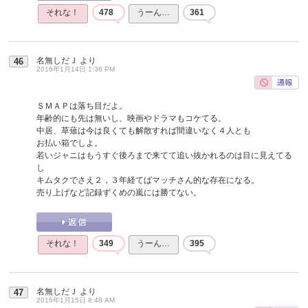
それな！
478
うーん…
361
名無しだＪ
より
46
2016年1月14日 1:36 PM
ＳＭＡＰは落ち目だよ。
年齢的にも先は無いし、映画やドラマもコケてる。
中居、草薙は今は良くても解散すれば間違いなく４人とも
お払い箱でしよ。
若いジャニはもうすぐ後ろまで来てて追い抜かれるのは目に見えてる
し
キムタクでさえ２，３年経てばマッチさん的な存在になる。
売り上げなど記録ずくめの嵐には勝てない。
それな！
349
うーん…
395
名無しだＪ
より
47
2016年1月15日 8:48 AM