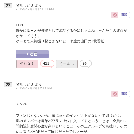
名無しだＪ
より
27
2015年12月27日 11:31 PM
>>26
確かにゆーとが俳優として成功するかにじゃんぷちゃんたちの運命が
かかってそう。
ゆーとで人気掘り起こさないと、永遠に山田の1枚看板…
それな！
411
うーん…
96
名無しだＪ
より
28
2015年12月29日 2:14 PM
＞＞20
ファンじゃないから、嵐に個々のインパクトがないって思うだけ。
嵐のメンバーは毎年パワラン上位に入ってるということは、全員の世
間的認知度関心度が高いということ。その上グループでも強い。その
辺は昔のSMAPだって同じだったでしょーが。