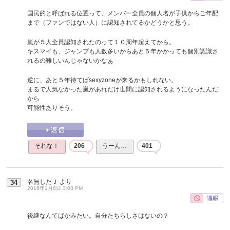
国民的と呼ばれる位置って、メンバー全員の個人名が子供からご年配
まで（ファンではない人）に認知されてるかどうかと思う。
嵐が５人全員認知されたのって１０周年超えてから。
キスマイも、ジャンプも人数多いからあと５年かかっても個別認識さ
れるの難しいんじゃないかなぁ
逆に、あと５年待てばsexyzoneが来るかもしれない。
まるで人気なかった嵐があれだけ世間に認知されるようになったんだ
から
可能性ありそう。
それな！
206
うーん…
401
名無しだＪ
より
34
2016年1月6日 3:08 PM
後継なんてばかみたい。自分たちらしさはないの？