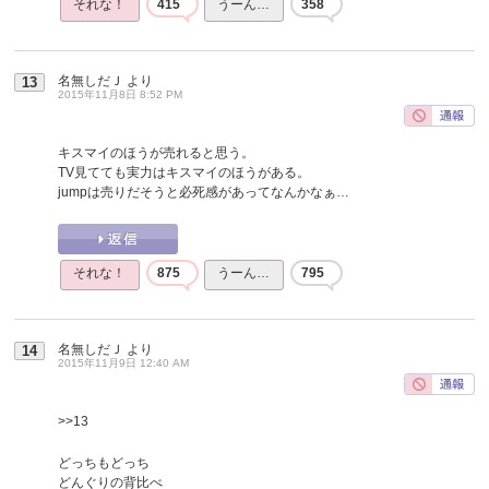
それな！
415
うーん…
358
名無しだＪ
より
13
2015年11月8日 8:52 PM
キスマイのほうが売れると思う。
TV見てても実力はキスマイのほうがある。
jumpは売りだそうと必死感があってなんかなぁ…
それな！
875
うーん…
795
名無しだＪ
より
14
2015年11月9日 12:40 AM
>>13
どっちもどっち
どんぐりの背比べ