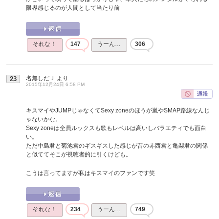
限界感じるのが人間として当たり前
それな！
147
うーん…
306
名無しだＪ
より
23
2015年12月24日 6:58 PM
キスマイやJUMPじゃなくてSexy zoneのほうが嵐やSMAP路線なんじ
ゃないかな。
Sexy zoneは全員ルックスも歌もレベルは高いしバラエティでも面白
い。
ただ中島君と菊池君のギスギスした感じが昔の赤西君と亀梨君の関係
と似ててそこが視聴者的に引くけども。
こうは言ってますが私はキスマイのファンです笑
それな！
234
うーん…
749