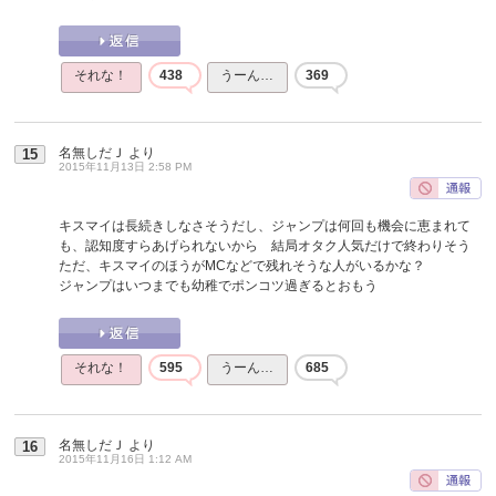
それな！
438
うーん…
369
名無しだＪ
より
15
2015年11月13日 2:58 PM
キスマイは長続きしなさそうだし、ジャンプは何回も機会に恵まれて
も、認知度すらあげられないから 結局オタク人気だけで終わりそう
ただ、キスマイのほうがMCなどで残れそうな人がいるかな？
ジャンプはいつまでも幼稚でポンコツ過ぎるとおもう
それな！
595
うーん…
685
名無しだＪ
より
16
2015年11月16日 1:12 AM