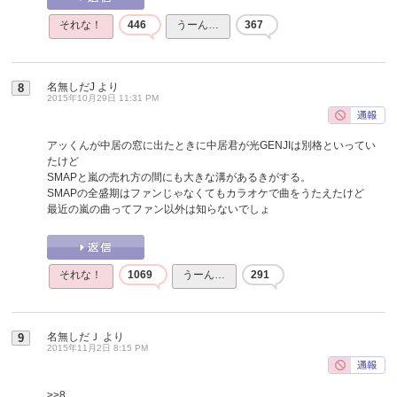
それな！
446
うーん…
367
名無しだJ
より
8
2015年10月29日 11:31 PM
アッくんが中居の窓に出たときに中居君が光GENJIは別格といってい
たけど
SMAPと嵐の売れ方の間にも大きな溝があるきがする。
SMAPの全盛期はファンじゃなくてもカラオケで曲をうたえたけど
最近の嵐の曲ってファン以外は知らないでしょ
それな！
1069
うーん…
291
名無しだＪ
より
9
2015年11月2日 8:15 PM
>>8