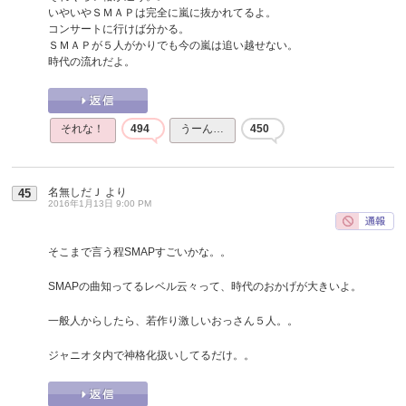
いやいやＳＭＡＰは完全に嵐に抜かれてるよ。
コンサートに行けば分かる。
ＳＭＡＰが５人がかりでも今の嵐は追い越せない。
時代の流れだよ。
それな！
494
うーん…
450
名無しだＪ
より
45
2016年1月13日 9:00 PM
そこまで言う程SMAPすごいかな。。
SMAPの曲知ってるレベル云々って、時代のおかげが大きいよ。
一般人からしたら、若作り激しいおっさん５人。。
ジャニオタ内で神格化扱いしてるだけ。。