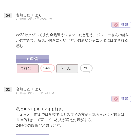
名無しだＪ
より
24
2015年12月25日 3:24 PM
>>23
セクゾってまた全然違うジャンルだと思う。ジャニーさんの趣味
が強すぎて、新規が付きにくいけど、強烈なジャニヲタには愛される
感じ。
それな！
548
うーん…
79
名無しだＪ
より
25
2015年12月26日 11:41 PM
私はJUMPもキスマイも好き。
ちょっと、前までは学校ではキスマイの方が人気あったけど最近は
JUMP好きって言っている人が増えた気がする。
24時間の影響だと思うけど。