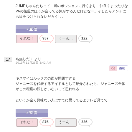
JUMPちゃんたちって、嵐のポジションに行くより、仲良くまったりな
V6の後釜のほうが合ってる気がするんだけどなー。そしたらアンチに
も目をつけられないだろうし。
それな！
937
うーん…
122
名無しだＪ
より
17
2015年11月26日 3:42 AM
キスマイはルックスの面が問題すぎる
ジャニーズを代表するアイドルとして紹介されたら、ジャニーズ全体
がこの程度の顔しかいないって思われる
というか全く興味ない人はすでに思ってるよテレビ見てて
それな！
876
うーん…
336