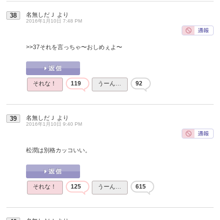
名無しだＪ
より
38
2016年1月10日 7:48 PM
>>37
それを言っちゃ〜おしめぇよ〜
それな！
119
うーん…
92
名無しだＪ
より
39
2016年1月10日 9:40 PM
松潤は別格カッコいい。
それな！
125
うーん…
615