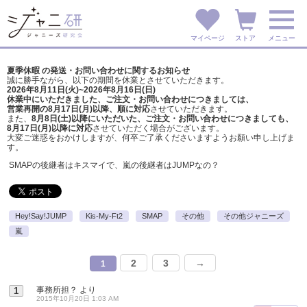
マイページ
ストア
メニュー
夏季休暇 の発送・お問い合わせに関するお知らせ
誠に勝手ながら、以下の期間を休業とさせていただきます。
2026年8月11日(火)~2026年8月16日(日)
休業中にいただきました、ご注文・お問い合わせにつきましては、
営業再開の8月17日(月)以降、順に対応
させていただきます。
また、
8月8日(土)以降にいただいた、ご注文・
お問い合わせにつきましても、
8月17日(月)以降に対応
させていただく場合がございます。
大変ご迷惑をおかけしますが、
何卒ご了承くださいますようお願い申し上げま
す。
SMAPの後継者はキスマイで、嵐の後継者はJUMPなの？
Hey!Say!JUMP
Kis-My-Ft2
SMAP
その他
その他ジャニーズ
嵐
2
3
→
1
事務所担？
より
1
2015年10月20日 1:03 AM