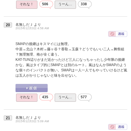
それな！
506
うーん…
338
名無しだＪ
より
20
2015年12月3日 4:58 AM
SMAPの後継はキスマイには無理。
中居→北山？木村→藤ヶ谷？香取→玉森？どうでもいい二人→舞祭組
？無理無理、格が全く違う。
KAT-TUN辺りがまだ近かったけど三人になっちゃったし少年隊の後継
かな。嵐はタイプ的にSMAPとは別のルート。嵐はなんかSMAPのよう
な個々のインパクトが無い。SMAPは一人一人でもやっていけるけど嵐
は五人がかりじゃないと味を出せない。
それな！
435
うーん…
577
名無しだＪ
より
21
2015年12月3日 5:09 AM