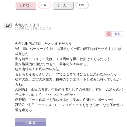
それな！
197
うーん…
315
名無しだＪ
より
19
2015年11月28日 12:22 AM
今年JUNPは躍進したといえるだろう
V6、嵐にバーターで付けても遜色なく一応の役割をはたせるまでには
成長した
嵐を前例にジュリー氏は、１０周年を機に仕掛けてくるだろう。
嵐が飛躍的に伸びたのも１０周年の前々年から。
紅白出場も１０周年の年が初。
もともとイモくさいグループでここまで伸びるとは思わなかったが、
松本の顔、二宮の演技力、桜井の学力エリートと強みは持っていたか
らね。
JUNPは、山田の素質、中島の役者としての可能性、有岡・八乙女のバ
ラエティ力にもう、ひとつふたつ何か・・
伊野尾にアート作品でも作らせるか、岡本にCNNでレポーターか
ZEROで来日アーティストにインタビューでもさせるか、など何か使い
道を考えろ