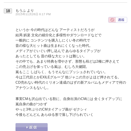
もうふ
より
18
2015年11月26日 6:17 PM
というか 今の時代はどんな アーティストだろうが
結局 娯楽 文化の細分化と多様性やダウンロードなどで
一般的に コンテンツを購入しにくい冬の時代で
昔の様な大ヒット曲は生まれにくくなった時代。
メディアがぐいぐい押し込んで あらゆるタイアップが
あったとしても 昔の様な大ヒットは難しい。
その中でも、あまり特典を増やさず、形態も殆どは2種に押さえて
この売上げを保っている嵐は、むしろ大健闘。
嵐もここ しばらく、もうそんなにプッシュされていない。
今は三代目とかEXILEグループ 他ジャニの方がよほど押されてる。
CD売れない時代のミリオン達成のはずの新アルバムもメディアで何の
アナウンスもないし。
事実CMも沢山出ている割に、自身出演のCMには 全くタイアップに
嵐自身の曲がつかず
やっと3年ぶりのCMタイアップ曲が ゼクシィ
今後もどんどん あらゆる形で落し下げられていく