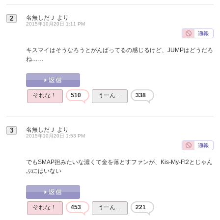
名無しだＪ
より
2
2015年10月20日 1:11 PM
キスマイはそうなろうとがんばってるの感じるけど、JUMPはどうだろ
ね……
それな！
510
うーん…
338
名無しだＪ
より
3
2015年10月20日 1:53 PM
でもSMAP担みたいな濃くて金を落とすファンが、Kis-My-Ft2とじゃん
ぷにはいない
それな！
453
うーん…
221