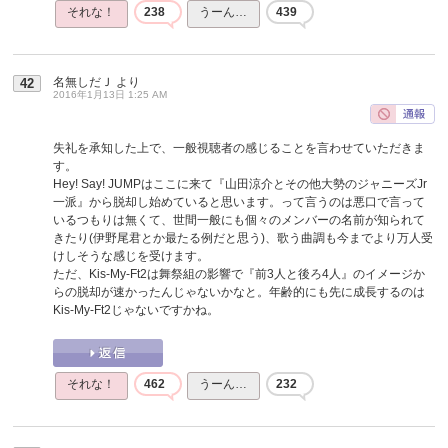
それな！
238
うーん…
439
名無しだＪ
より
42
2016年1月13日 1:25 AM
失礼を承知した上で、一般視聴者の感じることを言わせていただきま
す。
Hey! Say! JUMPはここに来て『山田涼介とその他大勢のジャニーズJr
一派』から脱却し始めていると思います。って言うのは悪口で言って
いるつもりは無くて、世間一般にも個々のメンバーの名前が知られて
きたり(伊野尾君とか最たる例だと思う)、歌う曲調も今までより万人受
けしそうな感じを受けます。
ただ、Kis-My-Ft2は舞祭組の影響で『前3人と後ろ4人』のイメージか
らの脱却が速かったんじゃないかなと。年齢的にも先に成長するのは
Kis-My-Ft2じゃないですかね。
それな！
462
うーん…
232