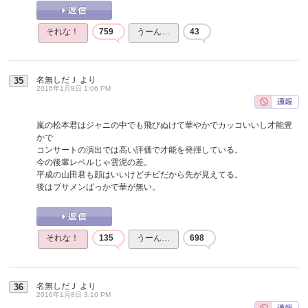
それな！
759
うーん…
43
名無しだＪ
より
35
2016年1月8日 1:06 PM
嵐の松本君はジャニの中でも飛びぬけて華やかでカッコいいし才能豊
かで
コンサートの演出では高い評価で才能を発揮している。
今の後輩レベルじゃ雲泥の差。
平成の山田君も顔はいいけどチビだから先が見えてる。
後はブサメンばっかで華が無い。
それな！
135
うーん…
698
名無しだＪ
より
36
2016年1月8日 3:16 PM