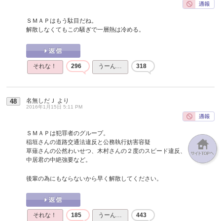
ＳＭＡＰはもう駄目だね。
解散しなくてもこの騒ぎで一層熱は冷める。
それな！
296
うーん…
318
名無しだＪ
より
48
2016年1月15日 5:11 PM
ＳＭＡＰは犯罪者のグループ。
稲垣さんの道路交通法違反と公務執行妨害容疑
草薙さんの公然わいせつ、木村さんの２度のスピード違反、
中居君の中絶強要など。
後輩の為にもならないから早く解散してください。
それな！
185
うーん…
443