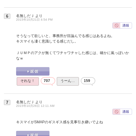
名無しだＪ
より
6
2015年10月21日 4:54 PM
そうなって欲しいと、事務所が目論んでる感じはあるよね。
キスマイも凄く意識してる感じだし。
ＪＵＭＰのアクが無くてワチャワチャした感じは、確かに嵐っぽいか
なｗ
それな！
707
うーん…
159
名無しだＪ
より
7
2015年10月26日 12:11 AM
キスマイがSMAPのギスギス感を見事引き継いでよね