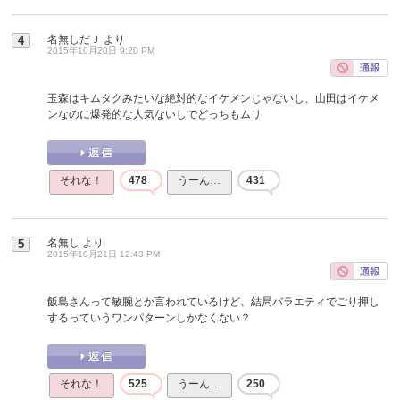
名無しだＪ
より
4
2015年10月20日 9:20 PM
玉森はキムタクみたいな絶対的なイケメンじゃないし、山田はイケメ
ンなのに爆発的な人気ないしでどっちもムリ
それな！
478
うーん…
431
名無し
より
5
2015年10月21日 12:43 PM
飯島さんって敏腕とか言われているけど、結局バラエティでごり押し
するっていうワンパターンしかなくない？
それな！
525
うーん…
250