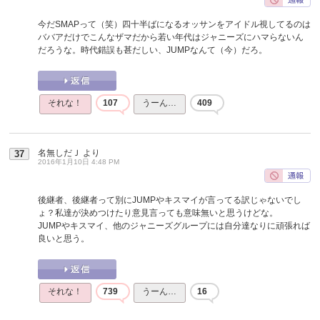
今だSMAPって（笑）四十半ばになるオッサンをアイドル視してるのは
ババアだけでこんなザマだから若い年代はジャニーズにハマらないん
だろうな。時代錯誤も甚だしい、JUMPなんて（今）だろ。
それな！
107
うーん…
409
名無しだＪ
より
37
2016年1月10日 4:48 PM
後継者、後継者って別にJUMPやキスマイが言ってる訳じゃないでし
ょ？私達が決めつけたり意見言っても意味無いと思うけどな。
JUMPやキスマイ、他のジャニーズグループには自分達なりに頑張れば
良いと思う。
それな！
739
うーん…
16