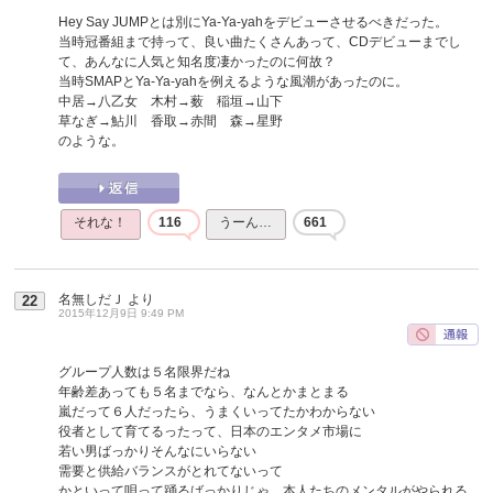
Hey Say JUMPとは別にYa-Ya-yahをデビューさせるべきだった。
当時冠番組まで持って、良い曲たくさんあって、CDデビューまでし
て、あんなに人気と知名度凄かったのに何故？
当時SMAPとYa-Ya-yahを例えるような風潮があったのに。
中居→八乙女 木村→薮 稲垣→山下
草なぎ→鮎川 香取→赤間 森→星野
のような。
それな！
116
うーん…
661
名無しだＪ
より
22
2015年12月9日 9:49 PM
グループ人数は５名限界だね
年齢差あっても５名までなら、なんとかまとまる
嵐だって６人だったら、うまくいってたかわからない
役者として育てるったって、日本のエンタメ市場に
若い男ばっかりそんなにいらない
需要と供給バランスがとれてないって
かといって唄って踊るばっかりじゃ、本人たちのメンタルがやられる