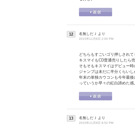
名無しだＪ
より
12
2015年11月6日 2:00 PM
どちらもすごいゴリ押しされて
キスマイもCD普通売りしたら売
そもそもキスマイはデビュー時
ジャンプは未だに半分くらいし
年末の単独カウコンも今年最後
っていうか早々の紅白諦めた感
名無しだＪ
より
13
2015年11月8日 8:52 PM