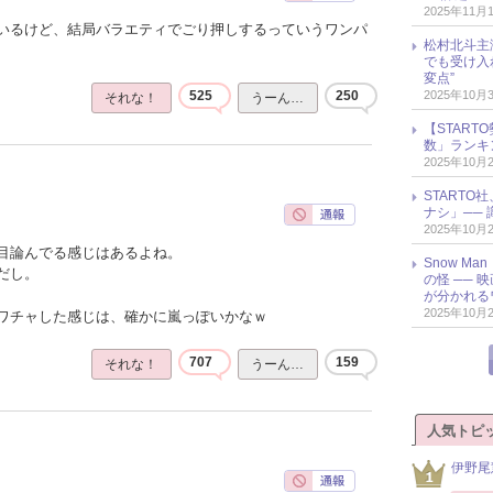
2025年11月
いるけど、結局バラエティでごり押しするっていうワンパ
松村北斗主
でも受け入
変点”
2025年10月
525
250
それな！
うーん…
【START
数」ランキン
2025年10月
START
ナシ」── 
2025年10月
目論んでる感じはあるよね。
Snow M
だし。
の怪 ──
が分かれる
2025年10月
ワチャした感じは、確かに嵐っぽいかなｗ
707
159
それな！
うーん…
人気トピ
伊野尾