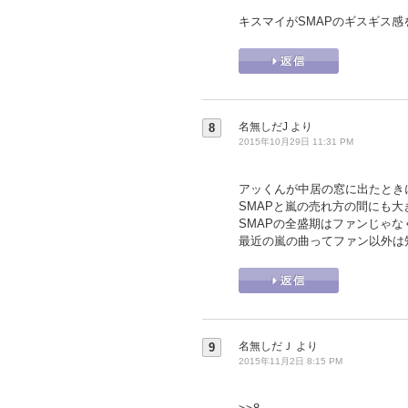
キスマイがSMAPのギスギス
名無しだJ
より
8
2015年10月29日 11:31 PM
アッくんが中居の窓に出たときに
SMAPと嵐の売れ方の間にも
SMAPの全盛期はファンじゃ
最近の嵐の曲ってファン以外は
名無しだＪ
より
9
2015年11月2日 8:15 PM