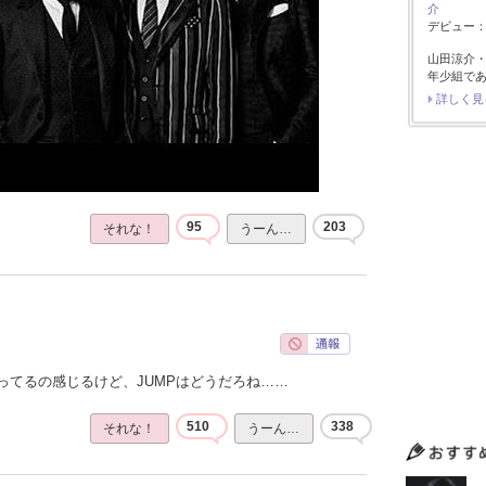
介
デビュー：2
山田涼介
年少組で
詳しく見
95
203
それな！
うーん…
ってるの感じるけど、JUMPはどうだろね……
510
338
それな！
うーん…