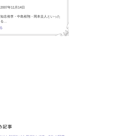
007年11月14日
・知念侑李・中島裕翔・岡本圭人といった
ある…
る