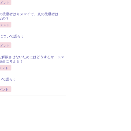
メント
Pの後継者はキスマイで、嵐の後継者は
Pなの？
メント
について語ろう
メント
Pを解散させないためにはどうするか、スマ
懸命に考える！
メント
いて語ろう
メント