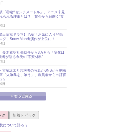
1日
演『秒速5センチメートル』、アニメ未見
れられる理由とは？ 賛否から紐解く“改
30日
O勢出演秋ドラマ】TVer「お気に入り登録
グ、Snow Man出演作が上位に！
24日
O社、鈴木克明社長就任から3カ月も「変化は
識者が語る今後の“不安材料”
23日
an・宮舘涼太と共演者の写真がSNSから削除
 映画『火喰鳥を、喰う』、鑑賞者からの評価
ワケ
20日
ック
新着トピック
慧について語ろう