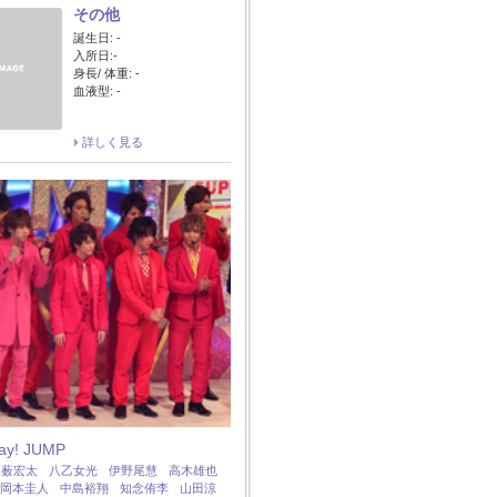
その他
誕生日: -
入所日:-
身長/ 体重: -
血液型: -
詳しく見る
Say! JUMP
：
薮宏太
八乙女光
伊野尾慧
高木雄也
岡本圭人
中島裕翔
知念侑李
山田涼