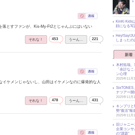
KinKi K
顔になる写
落とすファンが、Kis-My-Ft2とじゃんぷにはいない
Hey!Sa
453
221
それな！
うーん…
しまったの
新着
木村拓哉、S
「余計なこ
ン心理
2025年11月
なイケメンじゃないし、山田はイケメンなのに爆発的な人
SixTO
ナツアー開
2025年11月
478
431
それな！
うーん…
キンプリとN
勢“復活”
2025年11月
旧ジャニー
企業コンサル
の“課題”