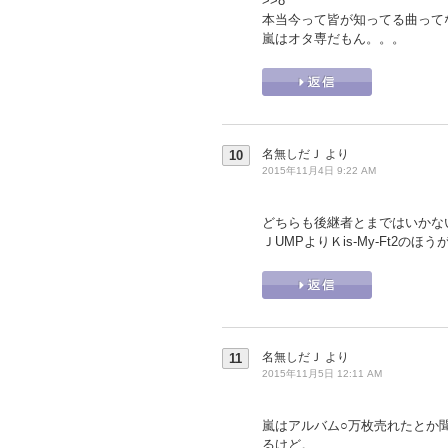
>>8
本当今って皆が知ってる曲って
嵐はオタ専だもん。。。
名無しだＪ
より
10
2015年11月4日 9:22 AM
どちらも後継者とまではいかな
ＪUMPよりＫis-My-Ft2の
名無しだＪ
より
11
2015年11月5日 12:11 AM
嵐はアルバム○万枚売れたとか
るけど。