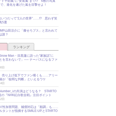
“ドヤ顔嵐”に“女装嵐”まで!? 6枚の写真
で、進化を遂げた嵐を目撃せよ！
idsはいつだって“2人の世界”……!? 思わず笑
真5選
y!JUMP山田涼介に「痩せろブス」と言われて
は誰？
ランキング
now Man・目黒蓮に語った“家族話”に
とを言わないで」── ナーバスになるファ
30日
NES、売り上げ低下でファン嘆くも……アリー
催が「聡明な判断」といえるワケ
14日
umber_iの共演はどうなる？ STARTO
報道の『NHK紅白歌合戦』注目ポイント
12日
ズ性加害問題、補償対応は「順調」も……
タントが指摘するSMILE-UP.とSTARTO