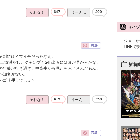
647
209
それな！
うーん…
サイゾ
ジャニ研
LINE
る割にはイマイチだったなぁ。
上激減だし、ジャンプも24h出るにはまだ早かったな。
新着
の年齢が行き過ぎ。中高生から見たらおじさんだもん。
か知名度ない。
のゴリ押しでしょ？
。
415
358
それな！
うーん…