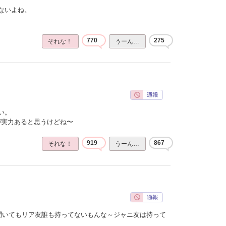
ないよね。
770
275
それな！
うーん…
い。
ほうが実力あると思うけどね〜
919
867
それな！
うーん…
聞いてもリア友誰も持ってないもんな～ジャニ友は持って