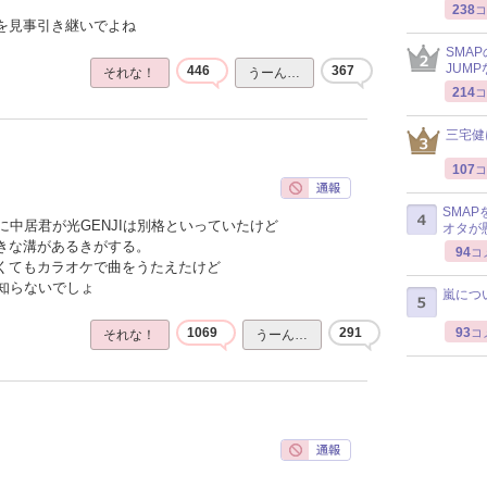
238
コ
感を見事引き継いでよね
SMA
JUM
446
367
それな！
うーん…
214
コ
三宅健
107
コ
SMA
中居君が光GENJIは別格といっていたけど
オタが
大きな溝があるきがする。
94
コ
なくてもカラオケで曲をうたえたけど
知らないでしょ
嵐につ
93
1069
291
コ
それな！
うーん…