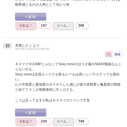
限界感じるのが人間として当たり前
それな！
147
うーん…
306
名無しだＪ
より
23
2015年12月24日 6:58 PM
キスマイやJUMPじゃなくてSexy zoneのほうが嵐やSMAP路線なんじ
ゃないかな。
Sexy zoneは全員ルックスも歌もレベルは高いしバラエティでも面白
い。
ただ中島君と菊池君のギスギスした感じが昔の赤西君と亀梨君の関係
と似ててそこが視聴者的に引くけども。
こうは言ってますが私はキスマイのファンです笑
それな！
234
うーん…
749