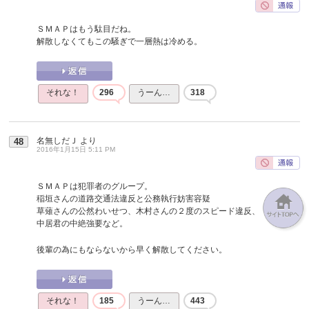
ＳＭＡＰはもう駄目だね。
解散しなくてもこの騒ぎで一層熱は冷める。
それな！
296
うーん…
318
名無しだＪ
より
48
2016年1月15日 5:11 PM
ＳＭＡＰは犯罪者のグループ。
稲垣さんの道路交通法違反と公務執行妨害容疑
草薙さんの公然わいせつ、木村さんの２度のスピード違反、
中居君の中絶強要など。
後輩の為にもならないから早く解散してください。
それな！
185
うーん…
443