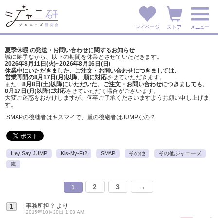
マイページ
ストア
メニュー
夏季休暇 の発送・お問い合わせに関するお知らせ
誠に勝手ながら、以下の期間を休業とさせていただきます。
2026年8月11日(火)~2026年8月16日(日)
休業中にいただきました、ご注文・お問い合わせにつきましては、
営業再開の8月17日(月)以降、順に対応
させていただきます。
また、
8月8日(土)以降にいただいた、ご注文・
お問い合わせにつきましても、
8月17日(月)以降に対応
させていただく場合がございます。
大変ご迷惑をおかけしますが、
何卒ご了承くださいますようお願い申し上げま
す。
SMAPの後継者はキスマイで、嵐の後継者はJUMPなの？
Hey!Say!JUMP
Kis-My-Ft2
SMAP
その他
その他ジャニーズ
嵐
2
3
→
1
事務所担？
より
1
2015年10月20日 1:03 AM