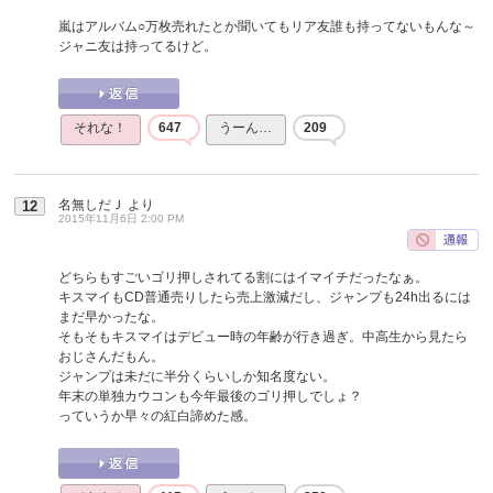
嵐はアルバム○万枚売れたとか聞いてもリア友誰も持ってないもんな～
ジャニ友は持ってるけど。
それな！
647
うーん…
209
名無しだＪ
より
12
2015年11月6日 2:00 PM
どちらもすごいゴリ押しされてる割にはイマイチだったなぁ。
キスマイもCD普通売りしたら売上激減だし、ジャンプも24h出るには
まだ早かったな。
そもそもキスマイはデビュー時の年齢が行き過ぎ。中高生から見たら
おじさんだもん。
ジャンプは未だに半分くらいしか知名度ない。
年末の単独カウコンも今年最後のゴリ押しでしょ？
っていうか早々の紅白諦めた感。