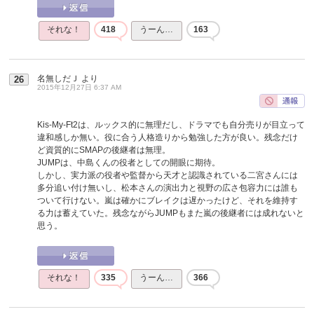
それな！
418
うーん…
163
名無しだＪ
より
26
2015年12月27日 6:37 AM
Kis-My-Ft2は、ルックス的に無理だし、ドラマでも自分売りが目立って
違和感しか無い。役に合う人格造りから勉強した方が良い。残念だけ
ど資質的にSMAPの後継者は無理。
JUMPは、中島くんの役者としての開眼に期待。
しかし、実力派の役者や監督から天才と認識されている二宮さんには
多分追い付け無いし、松本さんの演出力と視野の広さ包容力には誰も
ついて行けない。嵐は確かにブレイクは遅かったけど、それを維持す
る力は蓄えていた。残念ながらJUMPもまた嵐の後継者には成れないと
思う。
それな！
335
うーん…
366