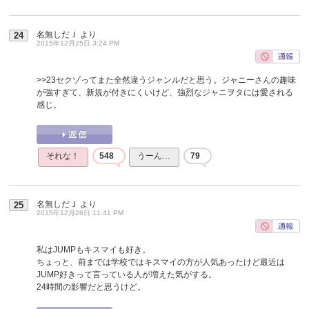
名無しだＪ
より
24
2015年12月25日 3:24 PM
>>23
セクゾってまた全然違うジャンルだと思う。ジャニーさんの趣味
が強すぎて、新規が付きにくいけど、強烈なジャニヲタには愛される
感じ。
それな！
548
うーん…
79
名無しだＪ
より
25
2015年12月26日 11:41 PM
私はJUMPもキスマイも好き。
ちょっと、前までは学校ではキスマイの方が人気あったけど最近は
JUMP好きって言っている人が増えた気がする。
24時間の影響だと思うけど。