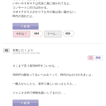
いやいやＳＭＡＰは完全に嵐に抜かれてるよ。
コンサートに行けば分かる。
ＳＭＡＰが５人がかりでも今の嵐は追い越せない。
時代の流れだよ。
それな！
494
うーん…
450
名無しだＪ
より
45
2016年1月13日 9:00 PM
そこまで言う程SMAPすごいかな。。
SMAPの曲知ってるレベル云々って、時代のおかげが大きいよ。
一般人からしたら、若作り激しいおっさん５人。。
ジャニオタ内で神格化扱いしてるだけ。。