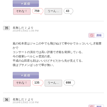
それな！
759
うーん…
43
名無しだＪ
より
35
2016年1月8日 1:06 PM
嵐の松本君はジャニの中でも飛びぬけて華やかでカッコいいし才能豊
かで
コンサートの演出では高い評価で才能を発揮している。
今の後輩レベルじゃ雲泥の差。
平成の山田君も顔はいいけどチビだから先が見えてる。
後はブサメンばっかで華が無い。
それな！
135
うーん…
698
名無しだＪ
より
36
2016年1月8日 3:16 PM