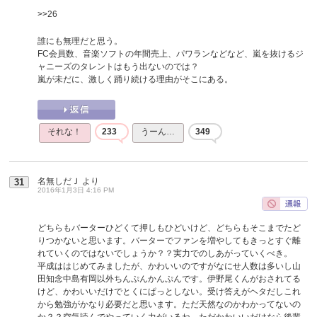
>>26
誰にも無理だと思う。
FC会員数、音楽ソフトの年間売上、パワランなどなど、嵐を抜けるジ
ャニーズのタレントはもう出ないのでは？
嵐が未だに、激しく踊り続ける理由がそこにある。
それな！
233
うーん…
349
名無しだＪ
より
31
2016年1月3日 4:16 PM
どちらもバーターひどくて押しもひどいけど、どちらもそこまでたど
りつかないと思います。バーターでファンを増やしてもきっとすぐ離
れていくのではないでしょうか？？実力でのしあがっていくべき。
平成ははじめてみましたが、かわいいのですがなにせ人数は多いし山
田知念中島有岡以外ちんぷんかんぷんです。伊野尾くんがおされてる
けど、かわいいだけでとくにぱっとしない。受け答えがヘタだしこれ
から勉強がかなり必要だと思います。ただ天然なのかわかってないの
か？？空気読んでやっていく力がいるね。ただかわいいだけなら後輩