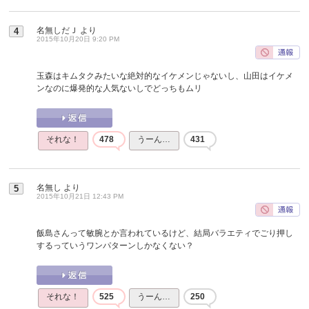
名無しだＪ
より
4
2015年10月20日 9:20 PM
玉森はキムタクみたいな絶対的なイケメンじゃないし、山田はイケメ
ンなのに爆発的な人気ないしでどっちもムリ
それな！
478
うーん…
431
名無し
より
5
2015年10月21日 12:43 PM
飯島さんって敏腕とか言われているけど、結局バラエティでごり押し
するっていうワンパターンしかなくない？
それな！
525
うーん…
250