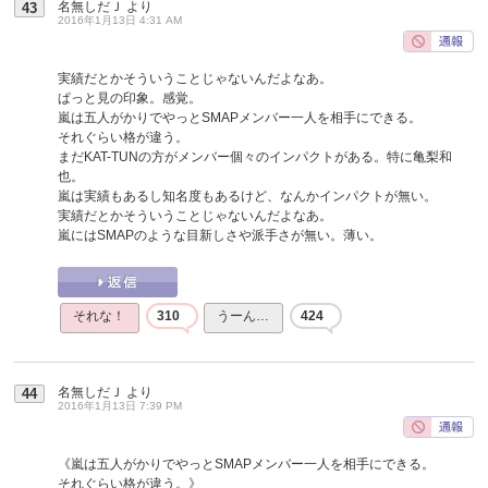
名無しだＪ
より
43
2016年1月13日 4:31 AM
実績だとかそういうことじゃないんだよなあ。
ぱっと見の印象。感覚。
嵐は五人がかりでやっとSMAPメンバー一人を相手にできる。
それぐらい格が違う。
まだKAT-TUNの方がメンバー個々のインパクトがある。特に亀梨和
也。
嵐は実績もあるし知名度もあるけど、なんかインパクトが無い。
実績だとかそういうことじゃないんだよなあ。
嵐にはSMAPのような目新しさや派手さが無い。薄い。
それな！
310
うーん…
424
名無しだＪ
より
44
2016年1月13日 7:39 PM
《嵐は五人がかりでやっとSMAPメンバー一人を相手にできる。
それぐらい格が違う。》