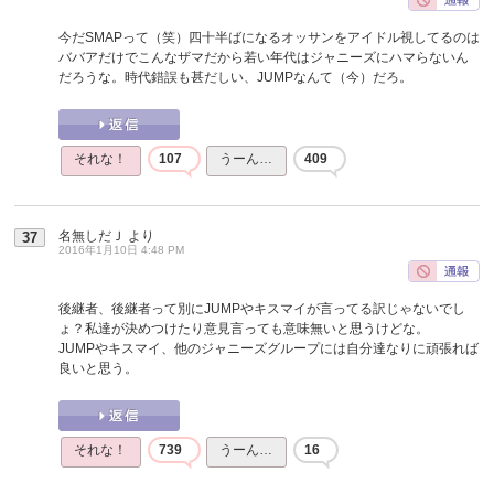
今だSMAPって（笑）四十半ばになるオッサンをアイドル視してるのは
ババアだけでこんなザマだから若い年代はジャニーズにハマらないん
だろうな。時代錯誤も甚だしい、JUMPなんて（今）だろ。
それな！
107
うーん…
409
名無しだＪ
より
37
2016年1月10日 4:48 PM
後継者、後継者って別にJUMPやキスマイが言ってる訳じゃないでし
ょ？私達が決めつけたり意見言っても意味無いと思うけどな。
JUMPやキスマイ、他のジャニーズグループには自分達なりに頑張れば
良いと思う。
それな！
739
うーん…
16