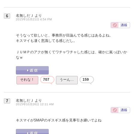
名無しだＪ
より
6
2015年10月21日 4:54 PM
そうなって欲しいと、事務所が目論んでる感じはあるよね。
キスマイも凄く意識してる感じだし。
ＪＵＭＰのアクが無くてワチャワチャした感じは、確かに嵐っぽいか
なｗ
それな！
707
うーん…
159
名無しだＪ
より
7
2015年10月26日 12:11 AM
キスマイがSMAPのギスギス感を見事引き継いでよね