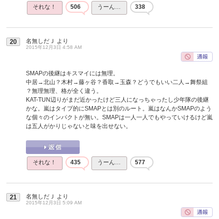
それな！
506
うーん…
338
名無しだＪ
より
20
2015年12月3日 4:58 AM
SMAPの後継はキスマイには無理。
中居→北山？木村→藤ヶ谷？香取→玉森？どうでもいい二人→舞祭組
？無理無理、格が全く違う。
KAT-TUN辺りがまだ近かったけど三人になっちゃったし少年隊の後継
かな。嵐はタイプ的にSMAPとは別のルート。嵐はなんかSMAPのよう
な個々のインパクトが無い。SMAPは一人一人でもやっていけるけど嵐
は五人がかりじゃないと味を出せない。
それな！
435
うーん…
577
名無しだＪ
より
21
2015年12月3日 5:09 AM