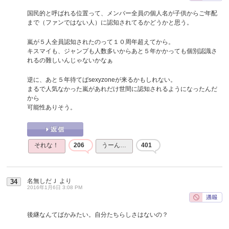
国民的と呼ばれる位置って、メンバー全員の個人名が子供からご年配
まで（ファンではない人）に認知されてるかどうかと思う。
嵐が５人全員認知されたのって１０周年超えてから。
キスマイも、ジャンプも人数多いからあと５年かかっても個別認識さ
れるの難しいんじゃないかなぁ
逆に、あと５年待てばsexyzoneが来るかもしれない。
まるで人気なかった嵐があれだけ世間に認知されるようになったんだ
から
可能性ありそう。
それな！
206
うーん…
401
名無しだＪ
より
34
2016年1月6日 3:08 PM
後継なんてばかみたい。自分たちらしさはないの？