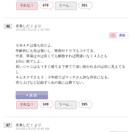
それな！
478
うーん…
361
名無しだＪ
より
46
2016年1月14日 1:36 PM
ＳＭＡＰは落ち目だよ。
年齢的にも先は無いし、映画やドラマもコケてる。
中居、草薙は今は良くても解散すれば間違いなく４人とも
お払い箱でしよ。
若いジャニはもうすぐ後ろまで来てて追い抜かれるのは目に見えてる
し
キムタクでさえ２，３年経てばマッチさん的な存在になる。
売り上げなど記録ずくめの嵐には勝てない。
それな！
349
うーん…
395
名無しだＪ
より
47
2016年1月15日 8:48 AM