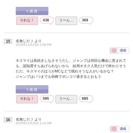
それな！
438
うーん…
369
名無しだＪ
より
15
2015年11月13日 2:58 PM
キスマイは長続きしなさそうだし、ジャンプは何回も機会に恵まれて
も、認知度すらあげられないから 結局オタク人気だけで終わりそう
ただ、キスマイのほうがMCなどで残れそうな人がいるかな？
ジャンプはいつまでも幼稚でポンコツ過ぎるとおもう
それな！
595
うーん…
685
名無しだＪ
より
16
2015年11月16日 1:12 AM