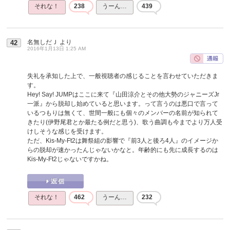
それな！
238
うーん…
439
名無しだＪ
より
42
2016年1月13日 1:25 AM
失礼を承知した上で、一般視聴者の感じることを言わせていただきま
す。
Hey! Say! JUMPはここに来て『山田涼介とその他大勢のジャニーズJr
一派』から脱却し始めていると思います。って言うのは悪口で言って
いるつもりは無くて、世間一般にも個々のメンバーの名前が知られて
きたり(伊野尾君とか最たる例だと思う)、歌う曲調も今までより万人受
けしそうな感じを受けます。
ただ、Kis-My-Ft2は舞祭組の影響で『前3人と後ろ4人』のイメージか
らの脱却が速かったんじゃないかなと。年齢的にも先に成長するのは
Kis-My-Ft2じゃないですかね。
それな！
462
うーん…
232