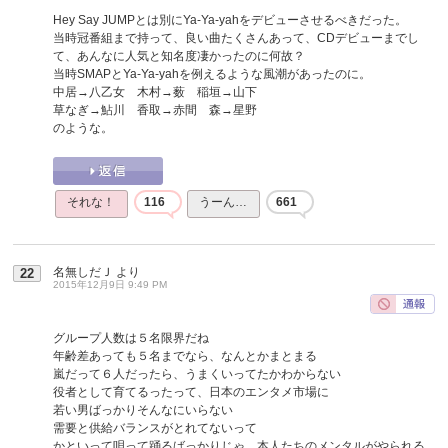
Hey Say JUMPとは別にYa-Ya-yahをデビューさせるべきだった。
当時冠番組まで持って、良い曲たくさんあって、CDデビューまでし
て、あんなに人気と知名度凄かったのに何故？
当時SMAPとYa-Ya-yahを例えるような風潮があったのに。
中居→八乙女 木村→薮 稲垣→山下
草なぎ→鮎川 香取→赤間 森→星野
のような。
それな！
116
うーん…
661
名無しだＪ
より
22
2015年12月9日 9:49 PM
グループ人数は５名限界だね
年齢差あっても５名までなら、なんとかまとまる
嵐だって６人だったら、うまくいってたかわからない
役者として育てるったって、日本のエンタメ市場に
若い男ばっかりそんなにいらない
需要と供給バランスがとれてないって
かといって唄って踊るばっかりじゃ、本人たちのメンタルがやられる