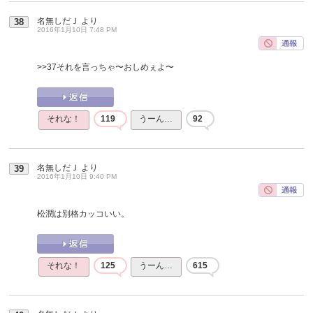
名無しだＪ
より
38
2016年1月10日 7:48 PM
>>37
それを言っちゃ〜おしめぇよ〜
それな！
119
うーん…
92
名無しだＪ
より
39
2016年1月10日 9:40 PM
松潤は別格カッコいい。
それな！
125
うーん…
615