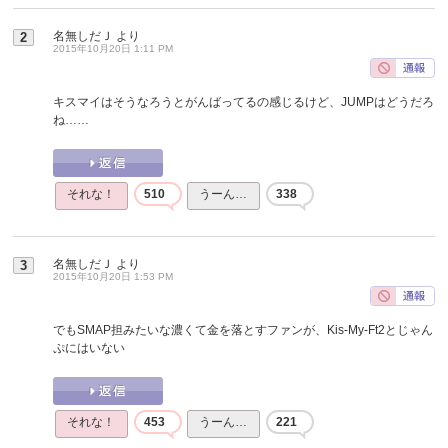
名無しだＪ
より
2
2015年10月20日 1:11 PM
キスマイはそうなろうとがんばってるの感じるけど、JUMPはどうだろ
ね……
それな！
510
うーん…
338
名無しだＪ
より
3
2015年10月20日 1:53 PM
でもSMAP担みたいな濃くて金を落とすファンが、Kis-My-Ft2とじゃん
ぷにはいない
それな！
453
うーん…
221