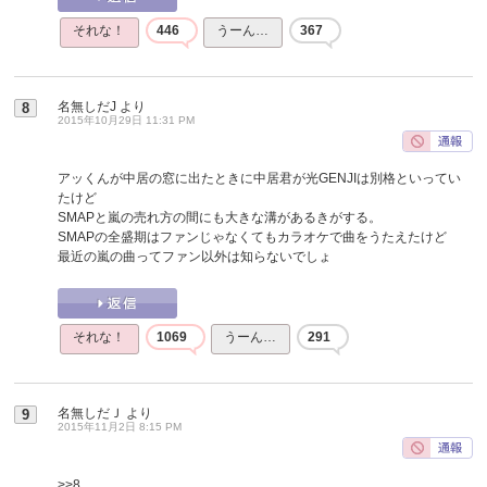
それな！
446
うーん…
367
名無しだJ
より
8
2015年10月29日 11:31 PM
アッくんが中居の窓に出たときに中居君が光GENJIは別格といってい
たけど
SMAPと嵐の売れ方の間にも大きな溝があるきがする。
SMAPの全盛期はファンじゃなくてもカラオケで曲をうたえたけど
最近の嵐の曲ってファン以外は知らないでしょ
それな！
1069
うーん…
291
名無しだＪ
より
9
2015年11月2日 8:15 PM
>>8