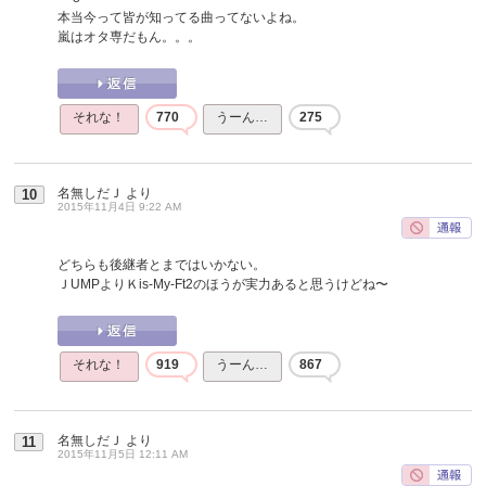
本当今って皆が知ってる曲ってないよね。
嵐はオタ専だもん。。。
それな！
770
うーん…
275
名無しだＪ
より
10
2015年11月4日 9:22 AM
どちらも後継者とまではいかない。
ＪUMPよりＫis-My-Ft2のほうが実力あると思うけどね〜
それな！
919
うーん…
867
名無しだＪ
より
11
2015年11月5日 12:11 AM