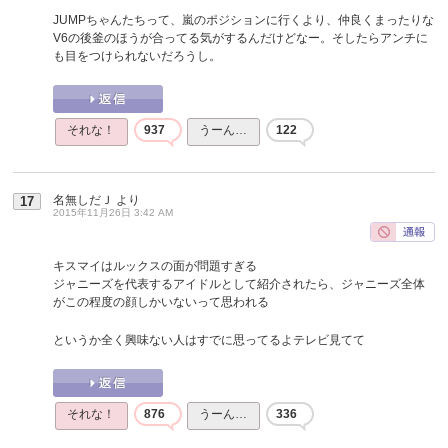
JUMPちゃんたちって、嵐のポジションに行くより、仲良くまったりな
V6の後釜のほうが合ってる気がするんだけどなー。そしたらアンチに
も目をつけられないだろうし。
それな！
937
うーん…
122
名無しだＪ
より
17
2015年11月26日 3:42 AM
キスマイはルックスの面が問題すぎる
ジャニーズを代表するアイドルとして紹介されたら、ジャニーズ全体
がこの程度の顔しかいないって思われる
というか全く興味ない人はすでに思ってるよテレビ見てて
それな！
876
うーん…
336