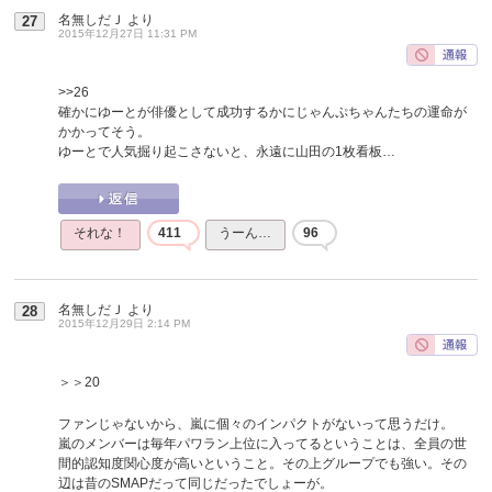
名無しだＪ
より
27
2015年12月27日 11:31 PM
>>26
確かにゆーとが俳優として成功するかにじゃんぷちゃんたちの運命が
かかってそう。
ゆーとで人気掘り起こさないと、永遠に山田の1枚看板…
それな！
411
うーん…
96
名無しだＪ
より
28
2015年12月29日 2:14 PM
＞＞20
ファンじゃないから、嵐に個々のインパクトがないって思うだけ。
嵐のメンバーは毎年パワラン上位に入ってるということは、全員の世
間的認知度関心度が高いということ。その上グループでも強い。その
辺は昔のSMAPだって同じだったでしょーが。