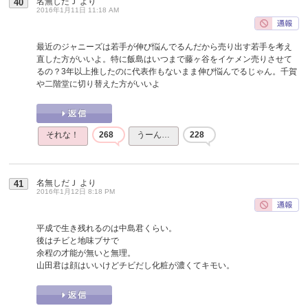
名無しだＪ
より
40
2016年1月11日 11:18 AM
最近のジャニーズは若手が伸び悩んでるんだから売り出す若手を考え
直した方がいいよ。特に飯島はいつまで藤ヶ谷をイケメン売りさせて
るの？3年以上推したのに代表作もないまま伸び悩んでるじゃん。千賀
や二階堂に切り替えた方がいいよ
それな！
268
うーん…
228
名無しだＪ
より
41
2016年1月12日 8:18 PM
平成で生き残れるのは中島君くらい。
後はチビと地味ブサで
余程の才能が無いと無理。
山田君は顔はいいけどチビだし化粧が濃くてキモい。