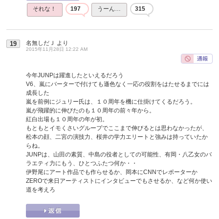
それな！
197
うーん…
315
名無しだＪ
より
19
2015年11月28日 12:22 AM
今年JUNPは躍進したといえるだろう
V6、嵐にバーターで付けても遜色なく一応の役割をはたせるまでには
成長した
嵐を前例にジュリー氏は、１０周年を機に仕掛けてくるだろう。
嵐が飛躍的に伸びたのも１０周年の前々年から。
紅白出場も１０周年の年が初。
もともとイモくさいグループでここまで伸びるとは思わなかったが、
松本の顔、二宮の演技力、桜井の学力エリートと強みは持っていたか
らね。
JUNPは、山田の素質、中島の役者としての可能性、有岡・八乙女のバ
ラエティ力にもう、ひとつふたつ何か・・
伊野尾にアート作品でも作らせるか、岡本にCNNでレポーターか
ZEROで来日アーティストにインタビューでもさせるか、など何か使い
道を考えろ