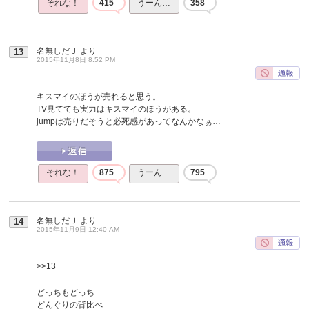
それな！
415
うーん…
358
名無しだＪ
より
13
2015年11月8日 8:52 PM
キスマイのほうが売れると思う。
TV見てても実力はキスマイのほうがある。
jumpは売りだそうと必死感があってなんかなぁ…
それな！
875
うーん…
795
名無しだＪ
より
14
2015年11月9日 12:40 AM
>>13
どっちもどっち
どんぐりの背比べ