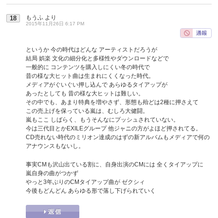
もうふ
より
18
2015年11月26日 6:17 PM
というか 今の時代はどんな アーティストだろうが
結局 娯楽 文化の細分化と多様性やダウンロードなどで
一般的に コンテンツを購入しにくい冬の時代で
昔の様な大ヒット曲は生まれにくくなった時代。
メディアがぐいぐい押し込んで あらゆるタイアップが
あったとしても 昔の様な大ヒットは難しい。
その中でも、あまり特典を増やさず、形態も殆どは2種に押さえて
この売上げを保っている嵐は、むしろ大健闘。
嵐もここ しばらく、もうそんなにプッシュされていない。
今は三代目とかEXILEグループ 他ジャニの方がよほど押されてる。
CD売れない時代のミリオン達成のはずの新アルバムもメディアで何の
アナウンスもないし。
事実CMも沢山出ている割に、自身出演のCMには 全くタイアップに
嵐自身の曲がつかず
やっと3年ぶりのCMタイアップ曲が ゼクシィ
今後もどんどん あらゆる形で落し下げられていく