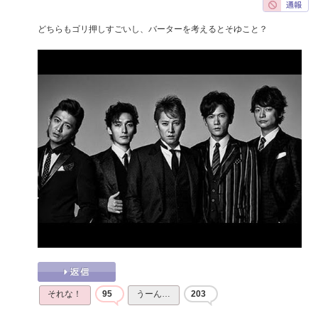
どちらもゴリ押しすごいし、バーターを考えるとそゆこと？
それな！
95
うーん…
203