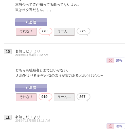
本当今って皆が知ってる曲ってないよね。
嵐はオタ専だもん。。。
それな！
770
うーん…
275
名無しだＪ
より
10
2015年11月4日 9:22 AM
どちらも後継者とまではいかない。
ＪUMPよりＫis-My-Ft2のほうが実力あると思うけどね〜
それな！
919
うーん…
867
名無しだＪ
より
11
2015年11月5日 12:11 AM