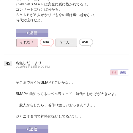
いやいやＳＭＡＰは完全に嵐に抜かれてるよ。
コンサートに行けば分かる。
ＳＭＡＰが５人がかりでも今の嵐は追い越せない。
時代の流れだよ。
それな！
494
うーん…
450
名無しだＪ
より
45
2016年1月13日 9:00 PM
そこまで言う程SMAPすごいかな。。
SMAPの曲知ってるレベル云々って、時代のおかげが大きいよ。
一般人からしたら、若作り激しいおっさん５人。。
ジャニオタ内で神格化扱いしてるだけ。。