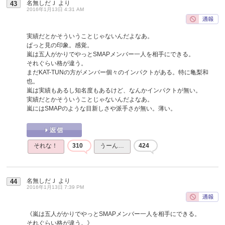
名無しだＪ
より
43
2016年1月13日 4:31 AM
実績だとかそういうことじゃないんだよなあ。
ぱっと見の印象。感覚。
嵐は五人がかりでやっとSMAPメンバー一人を相手にできる。
それぐらい格が違う。
まだKAT-TUNの方がメンバー個々のインパクトがある。特に亀梨和
也。
嵐は実績もあるし知名度もあるけど、なんかインパクトが無い。
実績だとかそういうことじゃないんだよなあ。
嵐にはSMAPのような目新しさや派手さが無い。薄い。
それな！
310
うーん…
424
名無しだＪ
より
44
2016年1月13日 7:39 PM
《嵐は五人がかりでやっとSMAPメンバー一人を相手にできる。
それぐらい格が違う。》