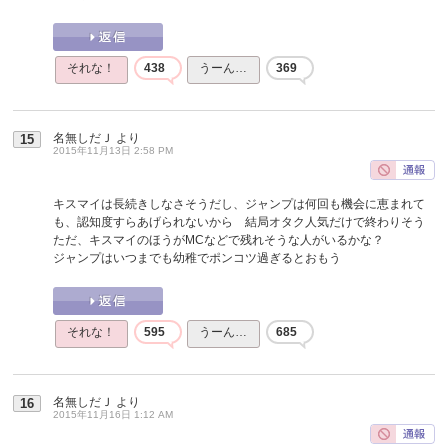
それな！
438
うーん…
369
名無しだＪ
より
15
2015年11月13日 2:58 PM
キスマイは長続きしなさそうだし、ジャンプは何回も機会に恵まれて
も、認知度すらあげられないから 結局オタク人気だけで終わりそう
ただ、キスマイのほうがMCなどで残れそうな人がいるかな？
ジャンプはいつまでも幼稚でポンコツ過ぎるとおもう
それな！
595
うーん…
685
名無しだＪ
より
16
2015年11月16日 1:12 AM