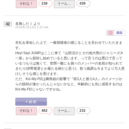
それな！
238
うーん…
439
名無しだＪ
より
42
2016年1月13日 1:25 AM
失礼を承知した上で、一般視聴者の感じることを言わせていただきま
す。
Hey! Say! JUMPはここに来て『山田涼介とその他大勢のジャニーズJr
一派』から脱却し始めていると思います。って言うのは悪口で言って
いるつもりは無くて、世間一般にも個々のメンバーの名前が知られて
きたり(伊野尾君とか最たる例だと思う)、歌う曲調も今までより万人受
けしそうな感じを受けます。
ただ、Kis-My-Ft2は舞祭組の影響で『前3人と後ろ4人』のイメージか
らの脱却が速かったんじゃないかなと。年齢的にも先に成長するのは
Kis-My-Ft2じゃないですかね。
それな！
462
うーん…
232