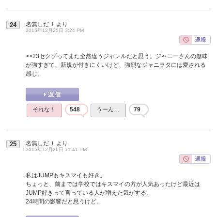
名無しだＪ
より
24
2015年12月25日 3:24 PM
>>23
セクゾってまた全然違うジャンルだと思う。ジャニーさんの趣味
が強すぎて、新規が付きにくいけど、強烈なジャニヲタには愛される
感じ。
それな！
548
うーん…
79
名無しだＪ
より
25
2015年12月26日 11:41 PM
私はJUMPもキスマイも好き。
ちょっと、前までは学校ではキスマイの方が人気あったけど最近は
JUMP好きって言っている人が増えた気がする。
24時間の影響だと思うけど。