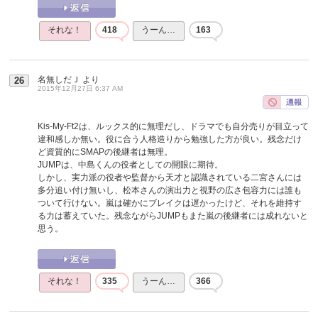
それな！
418
うーん…
163
名無しだＪ
より
26
2015年12月27日 6:37 AM
Kis-My-Ft2は、ルックス的に無理だし、ドラマでも自分売りが目立って
違和感しか無い。役に合う人格造りから勉強した方が良い。残念だけ
ど資質的にSMAPの後継者は無理。
JUMPは、中島くんの役者としての開眼に期待。
しかし、実力派の役者や監督から天才と認識されている二宮さんには
多分追い付け無いし、松本さんの演出力と視野の広さ包容力には誰も
ついて行けない。嵐は確かにブレイクは遅かったけど、それを維持す
る力は蓄えていた。残念ながらJUMPもまた嵐の後継者には成れないと
思う。
それな！
335
うーん…
366