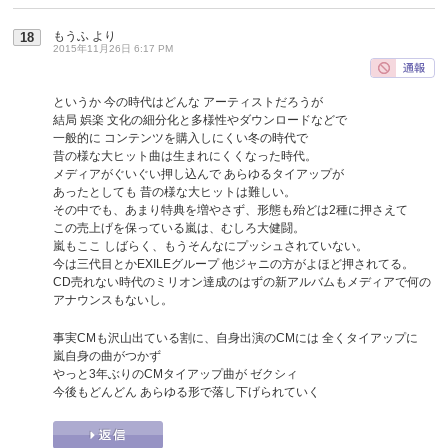
もうふ
より
18
2015年11月26日 6:17 PM
というか 今の時代はどんな アーティストだろうが
結局 娯楽 文化の細分化と多様性やダウンロードなどで
一般的に コンテンツを購入しにくい冬の時代で
昔の様な大ヒット曲は生まれにくくなった時代。
メディアがぐいぐい押し込んで あらゆるタイアップが
あったとしても 昔の様な大ヒットは難しい。
その中でも、あまり特典を増やさず、形態も殆どは2種に押さえて
この売上げを保っている嵐は、むしろ大健闘。
嵐もここ しばらく、もうそんなにプッシュされていない。
今は三代目とかEXILEグループ 他ジャニの方がよほど押されてる。
CD売れない時代のミリオン達成のはずの新アルバムもメディアで何の
アナウンスもないし。
事実CMも沢山出ている割に、自身出演のCMには 全くタイアップに
嵐自身の曲がつかず
やっと3年ぶりのCMタイアップ曲が ゼクシィ
今後もどんどん あらゆる形で落し下げられていく