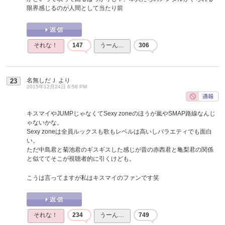
限界感じるのが人間として当たり前
それな！
147
うーん…
306
名無しだＪ
より
23
2015年12月24日 6:58 PM
キスマイやJUMPじゃなくてSexy zoneのほうが嵐やSMAP路線なんじ
ゃないかな。
Sexy zoneは全員ルックスも歌もレベルは高いしバラエティでも面白
い。
ただ中島君と菊池君のギスギスした感じが昔の赤西君と亀梨君の関係
と似ててそこが視聴者的に引くけども。
こうは言ってますが私はキスマイのファンです笑
それな！
234
うーん…
749