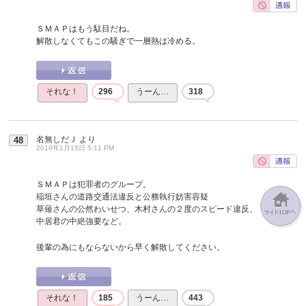
ＳＭＡＰはもう駄目だね。
解散しなくてもこの騒ぎで一層熱は冷める。
それな！
296
うーん…
318
名無しだＪ
より
48
2016年1月15日 5:11 PM
ＳＭＡＰは犯罪者のグループ。
稲垣さんの道路交通法違反と公務執行妨害容疑
草薙さんの公然わいせつ、木村さんの２度のスピード違反、
中居君の中絶強要など。
後輩の為にもならないから早く解散してください。
それな！
185
うーん…
443