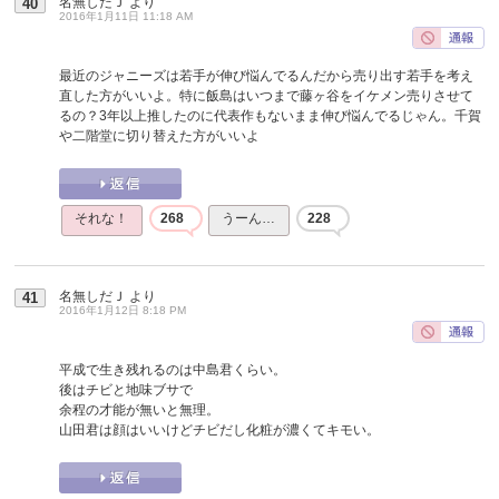
名無しだＪ
より
40
2016年1月11日 11:18 AM
最近のジャニーズは若手が伸び悩んでるんだから売り出す若手を考え
直した方がいいよ。特に飯島はいつまで藤ヶ谷をイケメン売りさせて
るの？3年以上推したのに代表作もないまま伸び悩んでるじゃん。千賀
や二階堂に切り替えた方がいいよ
それな！
268
うーん…
228
名無しだＪ
より
41
2016年1月12日 8:18 PM
平成で生き残れるのは中島君くらい。
後はチビと地味ブサで
余程の才能が無いと無理。
山田君は顔はいいけどチビだし化粧が濃くてキモい。