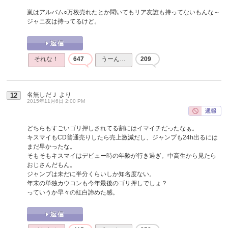
嵐はアルバム○万枚売れたとか聞いてもリア友誰も持ってないもんな～
ジャニ友は持ってるけど。
それな！
647
うーん…
209
名無しだＪ
より
12
2015年11月6日 2:00 PM
どちらもすごいゴリ押しされてる割にはイマイチだったなぁ。
キスマイもCD普通売りしたら売上激減だし、ジャンプも24h出るには
まだ早かったな。
そもそもキスマイはデビュー時の年齢が行き過ぎ。中高生から見たら
おじさんだもん。
ジャンプは未だに半分くらいしか知名度ない。
年末の単独カウコンも今年最後のゴリ押しでしょ？
っていうか早々の紅白諦めた感。