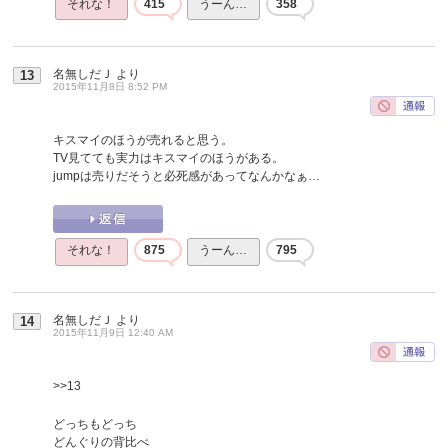
それな！
415
うーん…
358
名無しだＪ
より
13
2015年11月8日 8:52 PM
キスマイのほうが売れると思う。
TV見てても実力はキスマイのほうがある。
jumpは売りだそうと必死感があってなんかなぁ…
それな！
875
うーん…
795
名無しだＪ
より
14
2015年11月9日 12:40 AM
>>13
どっちもどっち
どんぐりの背比べ