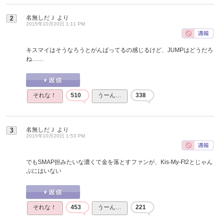
名無しだＪ
より
2
2015年10月20日 1:11 PM
キスマイはそうなろうとがんばってるの感じるけど、JUMPはどうだろ
ね……
それな！
510
うーん…
338
名無しだＪ
より
3
2015年10月20日 1:53 PM
でもSMAP担みたいな濃くて金を落とすファンが、Kis-My-Ft2とじゃん
ぷにはいない
それな！
453
うーん…
221