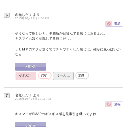
名無しだＪ
より
6
2015年10月21日 4:54 PM
そうなって欲しいと、事務所が目論んでる感じはあるよね。
キスマイも凄く意識してる感じだし。
ＪＵＭＰのアクが無くてワチャワチャした感じは、確かに嵐っぽいか
なｗ
それな！
707
うーん…
159
名無しだＪ
より
7
2015年10月26日 12:11 AM
キスマイがSMAPのギスギス感を見事引き継いでよね