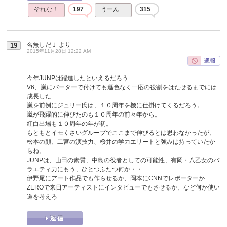
それな！
197
うーん…
315
名無しだＪ
より
19
2015年11月28日 12:22 AM
今年JUNPは躍進したといえるだろう
V6、嵐にバーターで付けても遜色なく一応の役割をはたせるまでには
成長した
嵐を前例にジュリー氏は、１０周年を機に仕掛けてくるだろう。
嵐が飛躍的に伸びたのも１０周年の前々年から。
紅白出場も１０周年の年が初。
もともとイモくさいグループでここまで伸びるとは思わなかったが、
松本の顔、二宮の演技力、桜井の学力エリートと強みは持っていたか
らね。
JUNPは、山田の素質、中島の役者としての可能性、有岡・八乙女のバ
ラエティ力にもう、ひとつふたつ何か・・
伊野尾にアート作品でも作らせるか、岡本にCNNでレポーターか
ZEROで来日アーティストにインタビューでもさせるか、など何か使い
道を考えろ