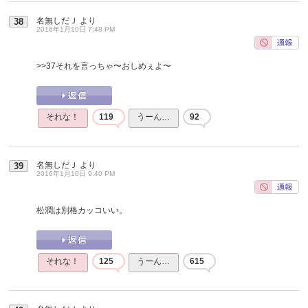
名無しだＪ
より
38
2016年1月10日 7:48 PM
>>37
それを言っちゃ〜おしめぇよ〜
それな！
119
うーん…
92
名無しだＪ
より
39
2016年1月10日 9:40 PM
松潤は別格カッコいい。
それな！
125
うーん…
615