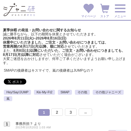
マイページ
ストア
メニュー
夏季休暇 の発送・お問い合わせに関するお知らせ
誠に勝手ながら、以下の期間を休業とさせていただきます。
2026年8月11日(火)~2026年8月16日(日)
休業中にいただきました、ご注文・お問い合わせにつきましては、
営業再開の8月17日(月)以降、順に対応
させていただきます。
また、
8月8日(土)以降にいただいた、ご注文・
お問い合わせにつきましても、
8月17日(月)以降に対応
させていただく場合がございます。
大変ご迷惑をおかけしますが、
何卒ご了承くださいますようお願い申し上げま
す。
SMAPの後継者はキスマイで、嵐の後継者はJUMPなの？
Hey!Say!JUMP
Kis-My-Ft2
SMAP
その他
その他ジャニーズ
嵐
2
3
→
1
事務所担？
より
1
2015年10月20日 1:03 AM