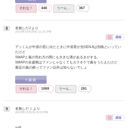
それな！
446
うーん…
367
名無しだJ
より
8
2015年10月29日 11:31 PM
アッくんが中居の窓に出たときに中居君が光GENJIは別格といってい
たけど
SMAPと嵐の売れ方の間にも大きな溝があるきがする。
SMAPの全盛期はファンじゃなくてもカラオケで曲をうたえたけど
最近の嵐の曲ってファン以外は知らないでしょ
それな！
1069
うーん…
291
名無しだＪ
より
9
2015年11月2日 8:15 PM
>>8