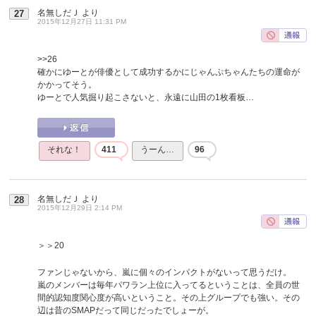
名無しだＪ
より
27
2015年12月27日 11:31 PM
>>26
確かにゆーとが俳優として成功するかにじゃんぷちゃんたちの運命が
かかってそう。
ゆーとで人気掘り起こさないと、永遠に山田の1枚看板…
それな！
411
うーん…
96
名無しだＪ
より
28
2015年12月29日 2:14 PM
＞＞20
ファンじゃないから、嵐に個々のインパクトがないって思うだけ。
嵐のメンバーは毎年パワラン上位に入ってるということは、全員の世
間的認知度関心度が高いということ。その上グループでも強い。その
辺は昔のSMAPだって同じだったでしょーが。