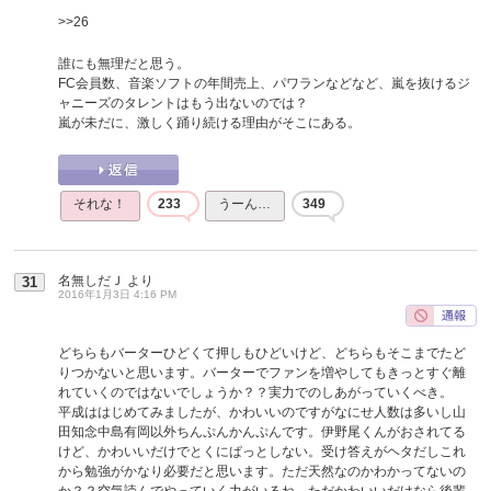
>>26
誰にも無理だと思う。
FC会員数、音楽ソフトの年間売上、パワランなどなど、嵐を抜けるジ
ャニーズのタレントはもう出ないのでは？
嵐が未だに、激しく踊り続ける理由がそこにある。
それな！
233
うーん…
349
名無しだＪ
より
31
2016年1月3日 4:16 PM
どちらもバーターひどくて押しもひどいけど、どちらもそこまでたど
りつかないと思います。バーターでファンを増やしてもきっとすぐ離
れていくのではないでしょうか？？実力でのしあがっていくべき。
平成ははじめてみましたが、かわいいのですがなにせ人数は多いし山
田知念中島有岡以外ちんぷんかんぷんです。伊野尾くんがおされてる
けど、かわいいだけでとくにぱっとしない。受け答えがヘタだしこれ
から勉強がかなり必要だと思います。ただ天然なのかわかってないの
か？？空気読んでやっていく力がいるね。ただかわいいだけなら後輩