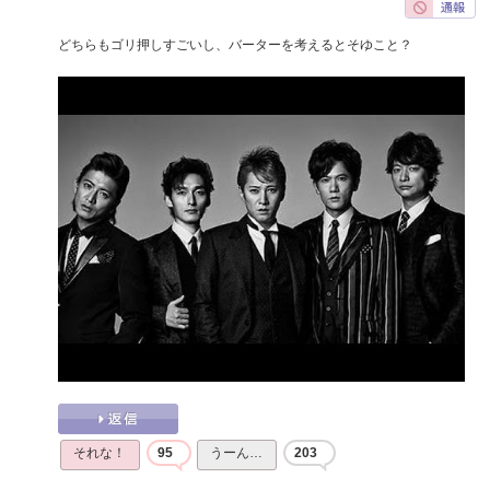
どちらもゴリ押しすごいし、バーターを考えるとそゆこと？
それな！
95
うーん…
203