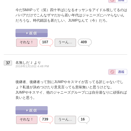
今だSMAPって（笑）四十半ばになるオッサンをアイドル視してるのは
ババアだけでこんなザマだから若い年代はジャニーズにハマらないん
だろうな。時代錯誤も甚だしい、JUMPなんて（今）だろ。
それな！
107
うーん…
409
名無しだＪ
より
37
2016年1月10日 4:48 PM
後継者、後継者って別にJUMPやキスマイが言ってる訳じゃないでし
ょ？私達が決めつけたり意見言っても意味無いと思うけどな。
JUMPやキスマイ、他のジャニーズグループには自分達なりに頑張れば
良いと思う。
それな！
739
うーん…
16