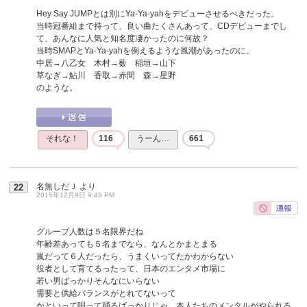
Hey Say JUMPとは別にYa-Ya-yahをデビューさせるべきだった。
当時冠番組まで持って、良い曲たくさんあって、CDデビューまでし
て、あんなに人気と知名度凄かったのに何故？
当時SMAPとYa-Ya-yahを例えるような風潮があったのに。
中居→八乙女 木村→薮 稲垣→山下
草なぎ→鮎川 香取→赤間 森→星野
のような。
それな！
116
うーん…
661
名無しだＪ
より
22
2015年12月9日 9:49 PM
グループ人数は５名限界だね
年齢差あっても５名までなら、なんとかまとまる
嵐だって６人だったら、うまくいってたかわからない
役者として育てるったって、日本のエンタメ市場に
若い男ばっかりそんなにいらない
需要と供給バランスがとれてないって
かといって唄って踊るばっかりじゃ、本人たちのメンタルがやられる