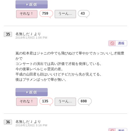
それな！
759
うーん…
43
名無しだＪ
より
35
2016年1月8日 1:06 PM
嵐の松本君はジャニの中でも飛びぬけて華やかでカッコいいし才能豊
かで
コンサートの演出では高い評価で才能を発揮している。
今の後輩レベルじゃ雲泥の差。
平成の山田君も顔はいいけどチビだから先が見えてる。
後はブサメンばっかで華が無い。
それな！
135
うーん…
698
名無しだＪ
より
36
2016年1月8日 3:16 PM