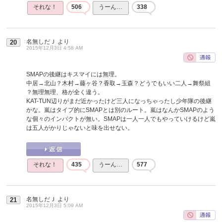
それな！
506
うーん…
338
名無しだＪ
より
20
2015年12月3日 4:58 AM
SMAPの後継はキスマイには無理。
中居→北山？木村→藤ヶ谷？香取→玉森？どうでもいい二人→舞祭組
？無理無理、格が全く違う。
KAT-TUN辺りがまだ近かったけど三人になっちゃったし少年隊の後継
かな。嵐はタイプ的にSMAPとは別のルート。嵐はなんかSMAPのよう
な個々のインパクトが無い。SMAPは一人一人でもやっていけるけど嵐
は五人がかりじゃないと味を出せない。
それな！
435
うーん…
577
名無しだＪ
より
21
2015年12月3日 5:09 AM