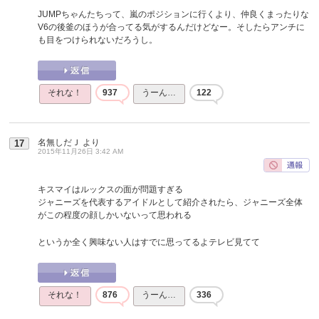
JUMPちゃんたちって、嵐のポジションに行くより、仲良くまったりな
V6の後釜のほうが合ってる気がするんだけどなー。そしたらアンチに
も目をつけられないだろうし。
それな！
937
うーん…
122
名無しだＪ
より
17
2015年11月26日 3:42 AM
キスマイはルックスの面が問題すぎる
ジャニーズを代表するアイドルとして紹介されたら、ジャニーズ全体
がこの程度の顔しかいないって思われる
というか全く興味ない人はすでに思ってるよテレビ見てて
それな！
876
うーん…
336