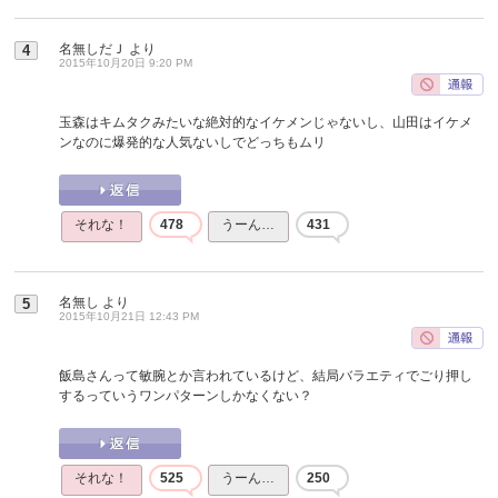
名無しだＪ
より
4
2015年10月20日 9:20 PM
玉森はキムタクみたいな絶対的なイケメンじゃないし、山田はイケメ
ンなのに爆発的な人気ないしでどっちもムリ
それな！
478
うーん…
431
名無し
より
5
2015年10月21日 12:43 PM
飯島さんって敏腕とか言われているけど、結局バラエティでごり押し
するっていうワンパターンしかなくない？
それな！
525
うーん…
250