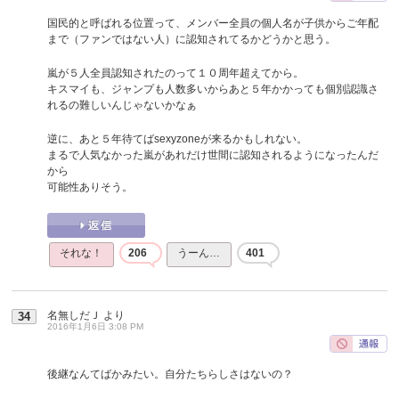
国民的と呼ばれる位置って、メンバー全員の個人名が子供からご年配
まで（ファンではない人）に認知されてるかどうかと思う。
嵐が５人全員認知されたのって１０周年超えてから。
キスマイも、ジャンプも人数多いからあと５年かかっても個別認識さ
れるの難しいんじゃないかなぁ
逆に、あと５年待てばsexyzoneが来るかもしれない。
まるで人気なかった嵐があれだけ世間に認知されるようになったんだ
から
可能性ありそう。
それな！
206
うーん…
401
名無しだＪ
より
34
2016年1月6日 3:08 PM
後継なんてばかみたい。自分たちらしさはないの？