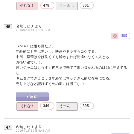
それな！
478
うーん…
361
名無しだＪ
より
46
2016年1月14日 1:36 PM
ＳＭＡＰは落ち目だよ。
年齢的にも先は無いし、映画やドラマもコケてる。
中居、草薙は今は良くても解散すれば間違いなく４人とも
お払い箱でしよ。
若いジャニはもうすぐ後ろまで来てて追い抜かれるのは目に見えてる
し
キムタクでさえ２，３年経てばマッチさん的な存在になる。
売り上げなど記録ずくめの嵐には勝てない。
それな！
349
うーん…
395
名無しだＪ
より
47
2016年1月15日 8:48 AM