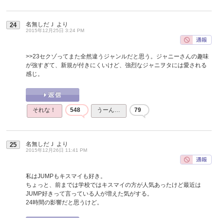
名無しだＪ
より
24
2015年12月25日 3:24 PM
>>23
セクゾってまた全然違うジャンルだと思う。ジャニーさんの趣味
が強すぎて、新規が付きにくいけど、強烈なジャニヲタには愛される
感じ。
それな！
548
うーん…
79
名無しだＪ
より
25
2015年12月26日 11:41 PM
私はJUMPもキスマイも好き。
ちょっと、前までは学校ではキスマイの方が人気あったけど最近は
JUMP好きって言っている人が増えた気がする。
24時間の影響だと思うけど。