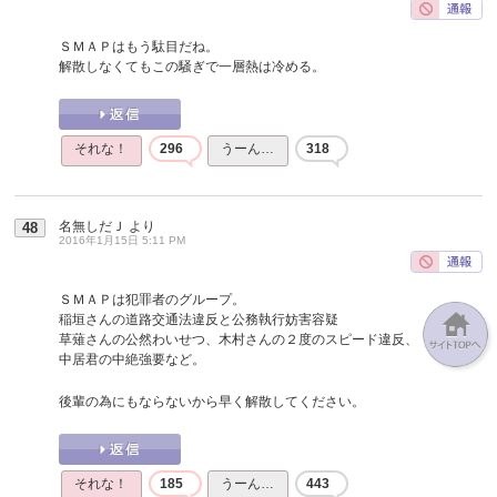
ＳＭＡＰはもう駄目だね。
解散しなくてもこの騒ぎで一層熱は冷める。
それな！
296
うーん…
318
名無しだＪ
より
48
2016年1月15日 5:11 PM
ＳＭＡＰは犯罪者のグループ。
稲垣さんの道路交通法違反と公務執行妨害容疑
草薙さんの公然わいせつ、木村さんの２度のスピード違反、
中居君の中絶強要など。
後輩の為にもならないから早く解散してください。
それな！
185
うーん…
443