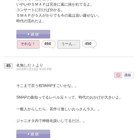
いやいやＳＭＡＰは完全に嵐に抜かれてるよ。
コンサートに行けば分かる。
ＳＭＡＰが５人がかりでも今の嵐は追い越せない。
時代の流れだよ。
それな！
494
うーん…
450
名無しだＪ
より
45
2016年1月13日 9:00 PM
そこまで言う程SMAPすごいかな。。
SMAPの曲知ってるレベル云々って、時代のおかげが大きいよ。
一般人からしたら、若作り激しいおっさん５人。。
ジャニオタ内で神格化扱いしてるだけ。。