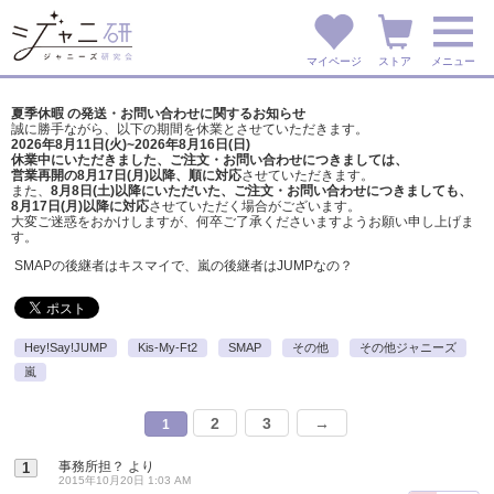
マイページ
ストア
メニュー
夏季休暇 の発送・お問い合わせに関するお知らせ
誠に勝手ながら、以下の期間を休業とさせていただきます。
2026年8月11日(火)~2026年8月16日(日)
休業中にいただきました、ご注文・お問い合わせにつきましては、
営業再開の8月17日(月)以降、順に対応
させていただきます。
また、
8月8日(土)以降にいただいた、ご注文・
お問い合わせにつきましても、
8月17日(月)以降に対応
させていただく場合がございます。
大変ご迷惑をおかけしますが、
何卒ご了承くださいますようお願い申し上げま
す。
SMAPの後継者はキスマイで、嵐の後継者はJUMPなの？
Hey!Say!JUMP
Kis-My-Ft2
SMAP
その他
その他ジャニーズ
嵐
2
3
→
1
事務所担？
より
1
2015年10月20日 1:03 AM