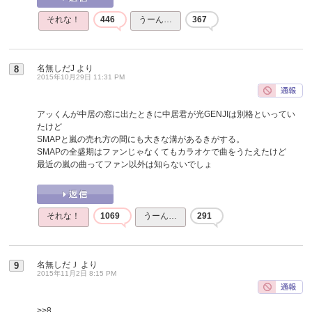
それな！
446
うーん…
367
名無しだJ
より
8
2015年10月29日 11:31 PM
アッくんが中居の窓に出たときに中居君が光GENJIは別格といってい
たけど
SMAPと嵐の売れ方の間にも大きな溝があるきがする。
SMAPの全盛期はファンじゃなくてもカラオケで曲をうたえたけど
最近の嵐の曲ってファン以外は知らないでしょ
それな！
1069
うーん…
291
名無しだＪ
より
9
2015年11月2日 8:15 PM
>>8