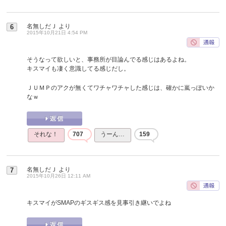
名無しだＪ
より
6
2015年10月21日 4:54 PM
そうなって欲しいと、事務所が目論んでる感じはあるよね。
キスマイも凄く意識してる感じだし。
ＪＵＭＰのアクが無くてワチャワチャした感じは、確かに嵐っぽいか
なｗ
それな！
707
うーん…
159
名無しだＪ
より
7
2015年10月26日 12:11 AM
キスマイがSMAPのギスギス感を見事引き継いでよね