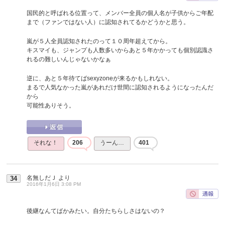
国民的と呼ばれる位置って、メンバー全員の個人名が子供からご年配
まで（ファンではない人）に認知されてるかどうかと思う。
嵐が５人全員認知されたのって１０周年超えてから。
キスマイも、ジャンプも人数多いからあと５年かかっても個別認識さ
れるの難しいんじゃないかなぁ
逆に、あと５年待てばsexyzoneが来るかもしれない。
まるで人気なかった嵐があれだけ世間に認知されるようになったんだ
から
可能性ありそう。
それな！
206
うーん…
401
名無しだＪ
より
34
2016年1月6日 3:08 PM
後継なんてばかみたい。自分たちらしさはないの？