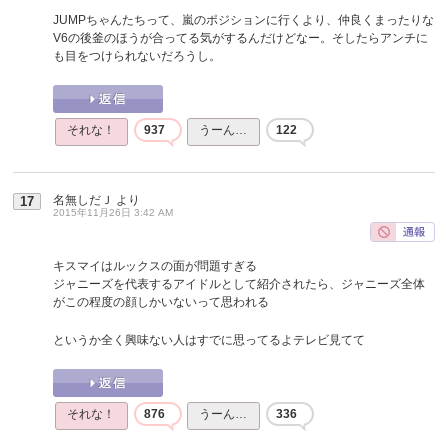
JUMPちゃんたちって、嵐のポジションに行くより、仲良くまったりな
V6の後釜のほうが合ってる気がするんだけどなー。そしたらアンチに
も目をつけられないだろうし。
それな！
937
うーん…
122
名無しだＪ
より
17
2015年11月26日 3:42 AM
キスマイはルックスの面が問題すぎる
ジャニーズを代表するアイドルとして紹介されたら、ジャニーズ全体
がこの程度の顔しかいないって思われる
というか全く興味ない人はすでに思ってるよテレビ見てて
それな！
876
うーん…
336