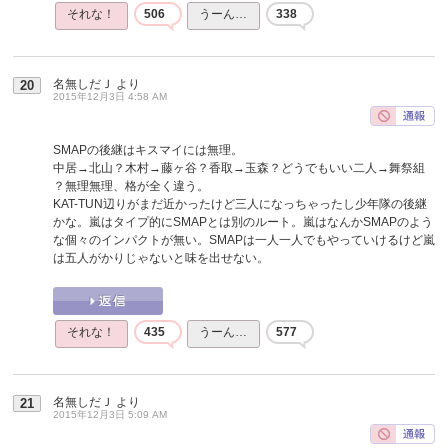
それな！
506
うーん…
338
名無しだＪ
より
20
2015年12月3日 4:58 AM
SMAPの後継はキスマイには無理。
中居→北山？木村→藤ヶ谷？香取→玉森？どうでもいい二人→舞祭組
？無理無理、格が全く違う。
KAT-TUN辺りがまだ近かったけど三人になっちゃったし少年隊の後継
かな。嵐はタイプ的にSMAPとは別のルート。嵐はなんかSMAPのよう
な個々のインパクトが無い。SMAPは一人一人でもやっていけるけど嵐
は五人がかりじゃないと味を出せない。
それな！
435
うーん…
577
名無しだＪ
より
21
2015年12月3日 5:09 AM