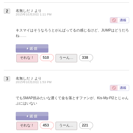
名無しだＪ
より
2
2015年10月20日 1:11 PM
キスマイはそうなろうとがんばってるの感じるけど、JUMPはどうだろ
ね……
それな！
510
うーん…
338
名無しだＪ
より
3
2015年10月20日 1:53 PM
でもSMAP担みたいな濃くて金を落とすファンが、Kis-My-Ft2とじゃん
ぷにはいない
それな！
453
うーん…
221