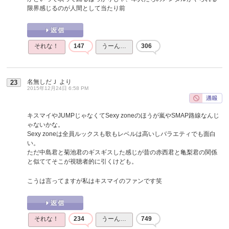
限界感じるのが人間として当たり前
それな！
147
うーん…
306
名無しだＪ
より
23
2015年12月24日 6:58 PM
キスマイやJUMPじゃなくてSexy zoneのほうが嵐やSMAP路線なんじ
ゃないかな。
Sexy zoneは全員ルックスも歌もレベルは高いしバラエティでも面白
い。
ただ中島君と菊池君のギスギスした感じが昔の赤西君と亀梨君の関係
と似ててそこが視聴者的に引くけども。
こうは言ってますが私はキスマイのファンです笑
それな！
234
うーん…
749