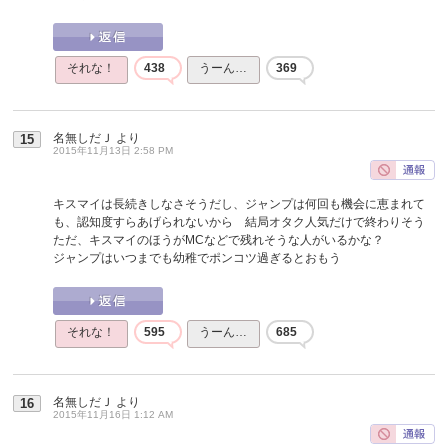
それな！
438
うーん…
369
名無しだＪ
より
15
2015年11月13日 2:58 PM
キスマイは長続きしなさそうだし、ジャンプは何回も機会に恵まれて
も、認知度すらあげられないから 結局オタク人気だけで終わりそう
ただ、キスマイのほうがMCなどで残れそうな人がいるかな？
ジャンプはいつまでも幼稚でポンコツ過ぎるとおもう
それな！
595
うーん…
685
名無しだＪ
より
16
2015年11月16日 1:12 AM