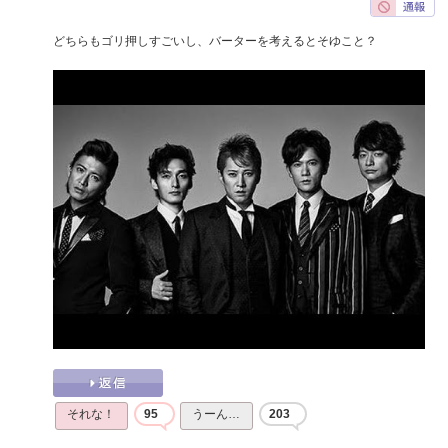
どちらもゴリ押しすごいし、バーターを考えるとそゆこと？
それな！
95
うーん…
203