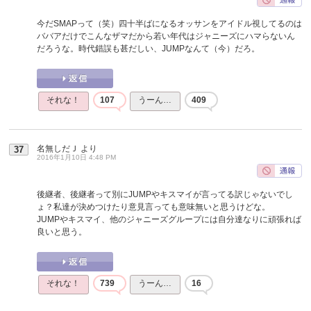
今だSMAPって（笑）四十半ばになるオッサンをアイドル視してるのは
ババアだけでこんなザマだから若い年代はジャニーズにハマらないん
だろうな。時代錯誤も甚だしい、JUMPなんて（今）だろ。
それな！
107
うーん…
409
名無しだＪ
より
37
2016年1月10日 4:48 PM
後継者、後継者って別にJUMPやキスマイが言ってる訳じゃないでし
ょ？私達が決めつけたり意見言っても意味無いと思うけどな。
JUMPやキスマイ、他のジャニーズグループには自分達なりに頑張れば
良いと思う。
それな！
739
うーん…
16