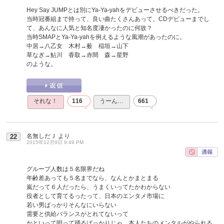
Hey Say JUMPとは別にYa-Ya-yahをデビューさせるべきだった。
当時冠番組まで持って、良い曲たくさんあって、CDデビューまでし
て、あんなに人気と知名度凄かったのに何故？
当時SMAPとYa-Ya-yahを例えるような風潮があったのに。
中居→八乙女 木村→薮 稲垣→山下
草なぎ→鮎川 香取→赤間 森→星野
のような。
それな！
116
うーん…
661
名無しだＪ
より
22
2015年12月9日 9:49 PM
グループ人数は５名限界だね
年齢差あっても５名までなら、なんとかまとまる
嵐だって６人だったら、うまくいってたかわからない
役者として育てるったって、日本のエンタメ市場に
若い男ばっかりそんなにいらない
需要と供給バランスがとれてないって
かといって唄って踊るばっかりじゃ、本人たちのメンタルがやられる