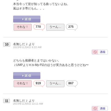
本当今って皆が知ってる曲ってないよね。
嵐はオタ専だもん。。。
それな！
770
うーん…
275
名無しだＪ
より
10
2015年11月4日 9:22 AM
どちらも後継者とまではいかない。
ＪUMPよりＫis-My-Ft2のほうが実力あると思うけどね〜
それな！
919
うーん…
867
名無しだＪ
より
11
2015年11月5日 12:11 AM