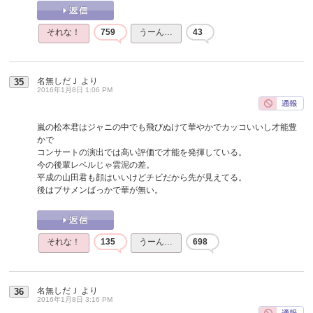
それな！
759
うーん…
43
名無しだＪ
より
35
2016年1月8日 1:06 PM
嵐の松本君はジャニの中でも飛びぬけて華やかでカッコいいし才能豊
かで
コンサートの演出では高い評価で才能を発揮している。
今の後輩レベルじゃ雲泥の差。
平成の山田君も顔はいいけどチビだから先が見えてる。
後はブサメンばっかで華が無い。
それな！
135
うーん…
698
名無しだＪ
より
36
2016年1月8日 3:16 PM