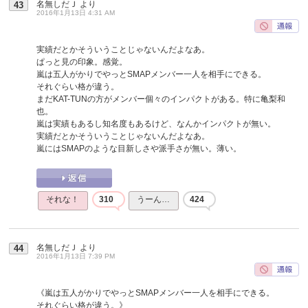
名無しだＪ
より
43
2016年1月13日 4:31 AM
実績だとかそういうことじゃないんだよなあ。
ぱっと見の印象。感覚。
嵐は五人がかりでやっとSMAPメンバー一人を相手にできる。
それぐらい格が違う。
まだKAT-TUNの方がメンバー個々のインパクトがある。特に亀梨和
也。
嵐は実績もあるし知名度もあるけど、なんかインパクトが無い。
実績だとかそういうことじゃないんだよなあ。
嵐にはSMAPのような目新しさや派手さが無い。薄い。
それな！
310
うーん…
424
名無しだＪ
より
44
2016年1月13日 7:39 PM
《嵐は五人がかりでやっとSMAPメンバー一人を相手にできる。
それぐらい格が違う。》