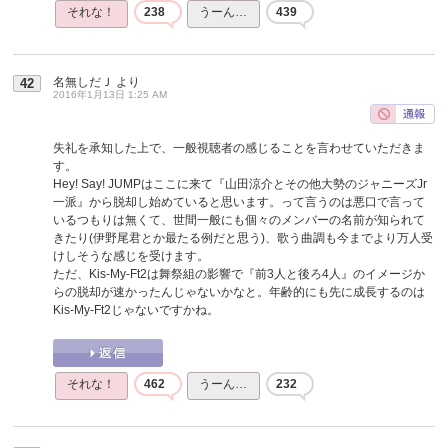
それな！
238
うーん…
439
名無しだＪ
より
42
2016年1月13日 1:25 AM
失礼を承知した上で、一般視聴者の感じることを言わせていただきま
す。
Hey! Say! JUMPはここに来て『山田涼介とその他大勢のジャニーズJr
一派』から脱却し始めていると思います。って言うのは悪口で言って
いるつもりは無くて、世間一般にも個々のメンバーの名前が知られて
きたり(伊野尾君とか最たる例だと思う)、歌う曲調も今までより万人受
けしそうな感じを受けます。
ただ、Kis-My-Ft2は舞祭組の影響で『前3人と後ろ4人』のイメージか
らの脱却が速かったんじゃないかなと。年齢的にも先に成長するのは
Kis-My-Ft2じゃないですかね。
それな！
462
うーん…
232