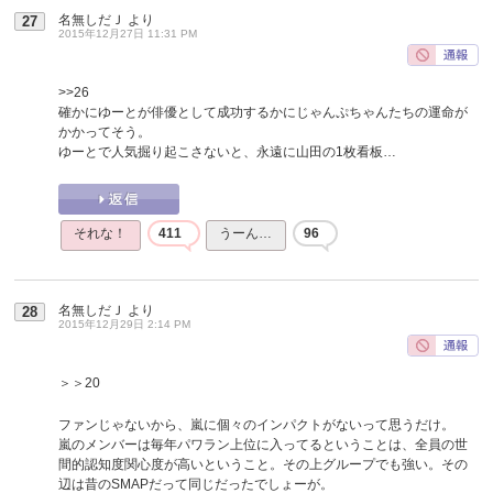
名無しだＪ
より
27
2015年12月27日 11:31 PM
>>26
確かにゆーとが俳優として成功するかにじゃんぷちゃんたちの運命が
かかってそう。
ゆーとで人気掘り起こさないと、永遠に山田の1枚看板…
それな！
411
うーん…
96
名無しだＪ
より
28
2015年12月29日 2:14 PM
＞＞20
ファンじゃないから、嵐に個々のインパクトがないって思うだけ。
嵐のメンバーは毎年パワラン上位に入ってるということは、全員の世
間的認知度関心度が高いということ。その上グループでも強い。その
辺は昔のSMAPだって同じだったでしょーが。