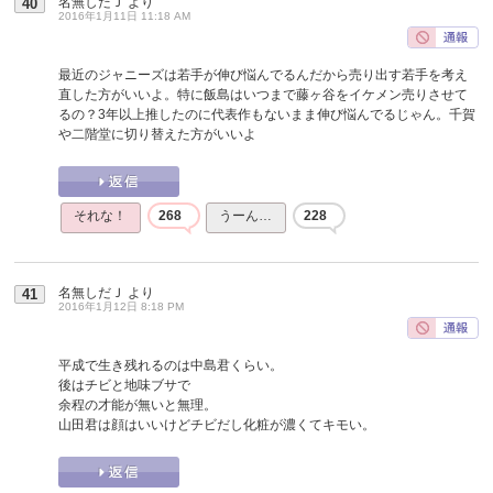
名無しだＪ
より
40
2016年1月11日 11:18 AM
最近のジャニーズは若手が伸び悩んでるんだから売り出す若手を考え
直した方がいいよ。特に飯島はいつまで藤ヶ谷をイケメン売りさせて
るの？3年以上推したのに代表作もないまま伸び悩んでるじゃん。千賀
や二階堂に切り替えた方がいいよ
それな！
268
うーん…
228
名無しだＪ
より
41
2016年1月12日 8:18 PM
平成で生き残れるのは中島君くらい。
後はチビと地味ブサで
余程の才能が無いと無理。
山田君は顔はいいけどチビだし化粧が濃くてキモい。