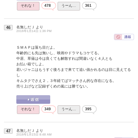
それな！
478
うーん…
361
名無しだＪ
より
46
2016年1月14日 1:36 PM
ＳＭＡＰは落ち目だよ。
年齢的にも先は無いし、映画やドラマもコケてる。
中居、草薙は今は良くても解散すれば間違いなく４人とも
お払い箱でしよ。
若いジャニはもうすぐ後ろまで来てて追い抜かれるのは目に見えてる
し
キムタクでさえ２，３年経てばマッチさん的な存在になる。
売り上げなど記録ずくめの嵐には勝てない。
それな！
349
うーん…
395
名無しだＪ
より
47
2016年1月15日 8:48 AM