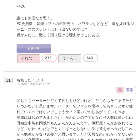
>>26
誰にも無理だと思う。
FC会員数、音楽ソフトの年間売上、パワランなどなど、嵐を抜けるジ
ャニーズのタレントはもう出ないのでは？
嵐が未だに、激しく踊り続ける理由がそこにある。
それな！
233
うーん…
349
名無しだＪ
より
31
2016年1月3日 4:16 PM
どちらもバーターひどくて押しもひどいけど、どちらもそこまでたど
りつかないと思います。バーターでファンを増やしてもきっとすぐ離
れていくのではないでしょうか？？実力でのしあがっていくべき。
平成ははじめてみましたが、かわいいのですがなにせ人数は多いし山
田知念中島有岡以外ちんぷんかんぷんです。伊野尾くんがおされてる
けど、かわいいだけでとくにぱっとしない。受け答えがヘタだしこれ
から勉強がかなり必要だと思います。ただ天然なのかわかってないの
か？？空気読んでやっていく力がいるね。ただかわいいだけなら後輩