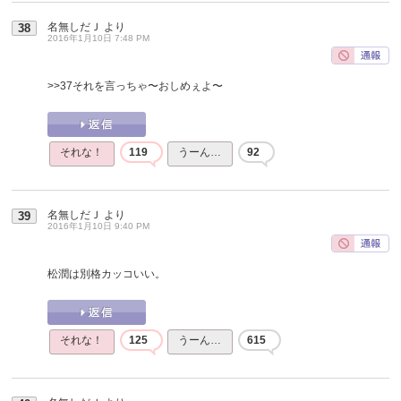
名無しだＪ
より
38
2016年1月10日 7:48 PM
>>37
それを言っちゃ〜おしめぇよ〜
それな！
119
うーん…
92
名無しだＪ
より
39
2016年1月10日 9:40 PM
松潤は別格カッコいい。
それな！
125
うーん…
615