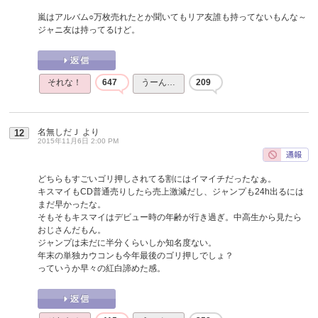
嵐はアルバム○万枚売れたとか聞いてもリア友誰も持ってないもんな～
ジャニ友は持ってるけど。
それな！
647
うーん…
209
名無しだＪ
より
12
2015年11月6日 2:00 PM
どちらもすごいゴリ押しされてる割にはイマイチだったなぁ。
キスマイもCD普通売りしたら売上激減だし、ジャンプも24h出るには
まだ早かったな。
そもそもキスマイはデビュー時の年齢が行き過ぎ。中高生から見たら
おじさんだもん。
ジャンプは未だに半分くらいしか知名度ない。
年末の単独カウコンも今年最後のゴリ押しでしょ？
っていうか早々の紅白諦めた感。