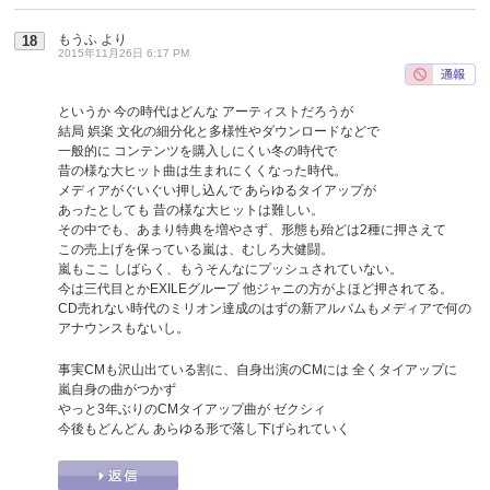
もうふ
より
18
2015年11月26日 6:17 PM
というか 今の時代はどんな アーティストだろうが
結局 娯楽 文化の細分化と多様性やダウンロードなどで
一般的に コンテンツを購入しにくい冬の時代で
昔の様な大ヒット曲は生まれにくくなった時代。
メディアがぐいぐい押し込んで あらゆるタイアップが
あったとしても 昔の様な大ヒットは難しい。
その中でも、あまり特典を増やさず、形態も殆どは2種に押さえて
この売上げを保っている嵐は、むしろ大健闘。
嵐もここ しばらく、もうそんなにプッシュされていない。
今は三代目とかEXILEグループ 他ジャニの方がよほど押されてる。
CD売れない時代のミリオン達成のはずの新アルバムもメディアで何の
アナウンスもないし。
事実CMも沢山出ている割に、自身出演のCMには 全くタイアップに
嵐自身の曲がつかず
やっと3年ぶりのCMタイアップ曲が ゼクシィ
今後もどんどん あらゆる形で落し下げられていく