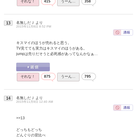
それな！
415
うーん…
358
名無しだＪ
より
13
2015年11月8日 8:52 PM
キスマイのほうが売れると思う。
TV見てても実力はキスマイのほうがある。
jumpは売りだそうと必死感があってなんかなぁ…
それな！
875
うーん…
795
名無しだＪ
より
14
2015年11月9日 12:40 AM
>>13
どっちもどっち
どんぐりの背比べ