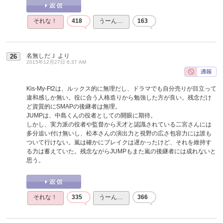
それな！
418
うーん…
163
名無しだＪ
より
26
2015年12月27日 6:37 AM
Kis-My-Ft2は、ルックス的に無理だし、ドラマでも自分売りが目立って
違和感しか無い。役に合う人格造りから勉強した方が良い。残念だけ
ど資質的にSMAPの後継者は無理。
JUMPは、中島くんの役者としての開眼に期待。
しかし、実力派の役者や監督から天才と認識されている二宮さんには
多分追い付け無いし、松本さんの演出力と視野の広さ包容力には誰も
ついて行けない。嵐は確かにブレイクは遅かったけど、それを維持す
る力は蓄えていた。残念ながらJUMPもまた嵐の後継者には成れないと
思う。
それな！
335
うーん…
366