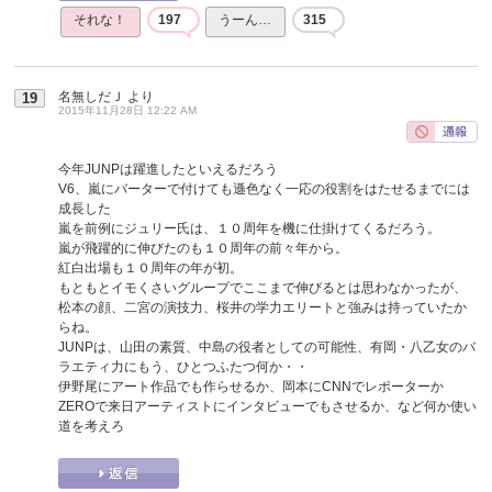
それな！
197
うーん…
315
名無しだＪ
より
19
2015年11月28日 12:22 AM
今年JUNPは躍進したといえるだろう
V6、嵐にバーターで付けても遜色なく一応の役割をはたせるまでには
成長した
嵐を前例にジュリー氏は、１０周年を機に仕掛けてくるだろう。
嵐が飛躍的に伸びたのも１０周年の前々年から。
紅白出場も１０周年の年が初。
もともとイモくさいグループでここまで伸びるとは思わなかったが、
松本の顔、二宮の演技力、桜井の学力エリートと強みは持っていたか
らね。
JUNPは、山田の素質、中島の役者としての可能性、有岡・八乙女のバ
ラエティ力にもう、ひとつふたつ何か・・
伊野尾にアート作品でも作らせるか、岡本にCNNでレポーターか
ZEROで来日アーティストにインタビューでもさせるか、など何か使い
道を考えろ