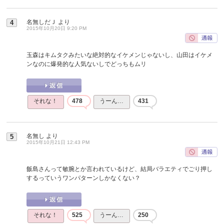
名無しだＪ
より
4
2015年10月20日 9:20 PM
玉森はキムタクみたいな絶対的なイケメンじゃないし、山田はイケメ
ンなのに爆発的な人気ないしでどっちもムリ
それな！
478
うーん…
431
名無し
より
5
2015年10月21日 12:43 PM
飯島さんって敏腕とか言われているけど、結局バラエティでごり押し
するっていうワンパターンしかなくない？
それな！
525
うーん…
250