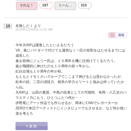
それな！
197
うーん…
315
名無しだＪ
より
19
2015年11月28日 12:22 AM
今年JUNPは躍進したといえるだろう
V6、嵐にバーターで付けても遜色なく一応の役割をはたせるまでには
成長した
嵐を前例にジュリー氏は、１０周年を機に仕掛けてくるだろう。
嵐が飛躍的に伸びたのも１０周年の前々年から。
紅白出場も１０周年の年が初。
もともとイモくさいグループでここまで伸びるとは思わなかったが、
松本の顔、二宮の演技力、桜井の学力エリートと強みは持っていたか
らね。
JUNPは、山田の素質、中島の役者としての可能性、有岡・八乙女のバ
ラエティ力にもう、ひとつふたつ何か・・
伊野尾にアート作品でも作らせるか、岡本にCNNでレポーターか
ZEROで来日アーティストにインタビューでもさせるか、など何か使い
道を考えろ