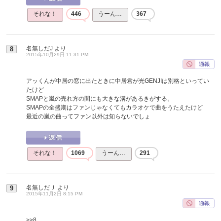
それな！
446
うーん…
367
名無しだJ
より
8
2015年10月29日 11:31 PM
アッくんが中居の窓に出たときに中居君が光GENJIは別格といってい
たけど
SMAPと嵐の売れ方の間にも大きな溝があるきがする。
SMAPの全盛期はファンじゃなくてもカラオケで曲をうたえたけど
最近の嵐の曲ってファン以外は知らないでしょ
それな！
1069
うーん…
291
名無しだＪ
より
9
2015年11月2日 8:15 PM
>>8