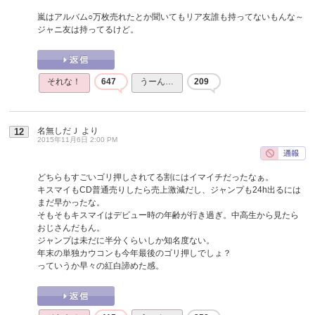
嵐はアルバム○万枚売れたとか聞いてもリア友誰も持ってないもんな～
ジャニ友は持ってるけど。
それな！
647
うーん…
209
名無しだＪ
より
12
2015年11月6日 2:00 PM
どちらもすごいゴリ押しされてる割にはイマイチだったなぁ。
キスマイもCD普通売りしたら売上激減だし、ジャンプも24h出るには
まだ早かったな。
そもそもキスマイはデビュー時の年齢が行き過ぎ。中高生から見たら
おじさんだもん。
ジャンプは未だに半分くらいしか知名度ない。
年末の単独カウコンも今年最後のゴリ押しでしょ？
っていうか早々の紅白諦めた感。