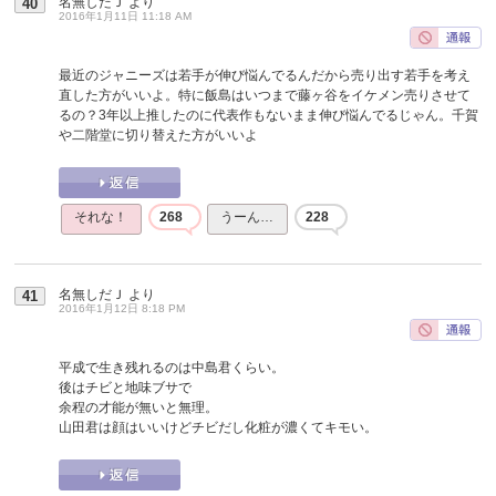
名無しだＪ
より
40
2016年1月11日 11:18 AM
最近のジャニーズは若手が伸び悩んでるんだから売り出す若手を考え
直した方がいいよ。特に飯島はいつまで藤ヶ谷をイケメン売りさせて
るの？3年以上推したのに代表作もないまま伸び悩んでるじゃん。千賀
や二階堂に切り替えた方がいいよ
それな！
268
うーん…
228
名無しだＪ
より
41
2016年1月12日 8:18 PM
平成で生き残れるのは中島君くらい。
後はチビと地味ブサで
余程の才能が無いと無理。
山田君は顔はいいけどチビだし化粧が濃くてキモい。