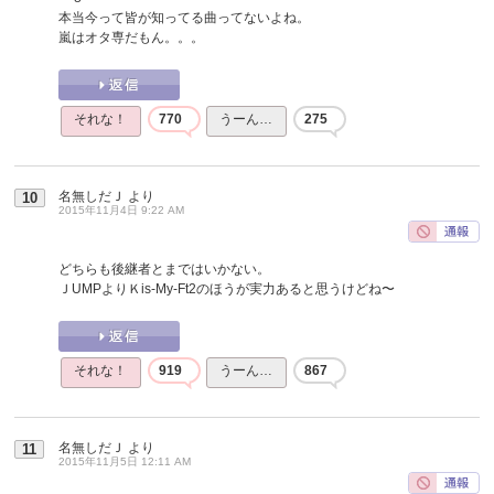
本当今って皆が知ってる曲ってないよね。
嵐はオタ専だもん。。。
それな！
770
うーん…
275
名無しだＪ
より
10
2015年11月4日 9:22 AM
どちらも後継者とまではいかない。
ＪUMPよりＫis-My-Ft2のほうが実力あると思うけどね〜
それな！
919
うーん…
867
名無しだＪ
より
11
2015年11月5日 12:11 AM