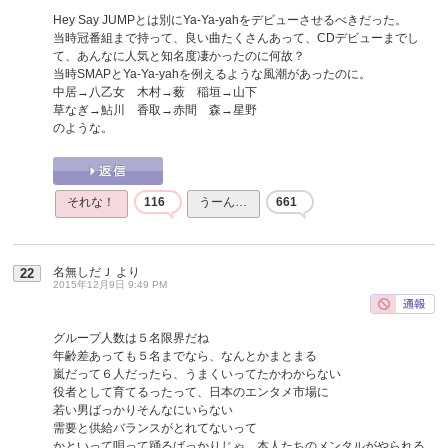
Hey Say JUMPとは別にYa-Ya-yahをデビューさせるべきだった。
当時冠番組まで持って、良い曲たくさんあって、CDデビューまでし
て、あんなに人気と知名度凄かったのに何故？
当時SMAPとYa-Ya-yahを例えるような風潮があったのに。
中居→八乙女 木村→薮 稲垣→山下
草なぎ→鮎川 香取→赤間 森→星野
のような。
それな！
116
うーん…
661
名無しだＪ
より
22
2015年12月9日 9:49 PM
グループ人数は５名限界だね
年齢差あっても５名までなら、なんとかまとまる
嵐だって６人だったら、うまくいってたかわからない
役者として育てるったって、日本のエンタメ市場に
若い男ばっかりそんなにいらない
需要と供給バランスがとれてないって
かといって唄って踊るばっかりじゃ、本人たちのメンタルがやられる