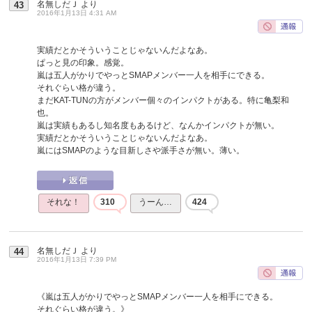
名無しだＪ
より
43
2016年1月13日 4:31 AM
実績だとかそういうことじゃないんだよなあ。
ぱっと見の印象。感覚。
嵐は五人がかりでやっとSMAPメンバー一人を相手にできる。
それぐらい格が違う。
まだKAT-TUNの方がメンバー個々のインパクトがある。特に亀梨和
也。
嵐は実績もあるし知名度もあるけど、なんかインパクトが無い。
実績だとかそういうことじゃないんだよなあ。
嵐にはSMAPのような目新しさや派手さが無い。薄い。
それな！
310
うーん…
424
名無しだＪ
より
44
2016年1月13日 7:39 PM
《嵐は五人がかりでやっとSMAPメンバー一人を相手にできる。
それぐらい格が違う。》