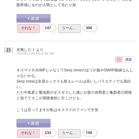
限界感じるのが人間として当たり前
それな！
147
うーん…
306
名無しだＪ
より
23
2015年12月24日 6:58 PM
キスマイやJUMPじゃなくてSexy zoneのほうが嵐やSMAP路線なんじ
ゃないかな。
Sexy zoneは全員ルックスも歌もレベルは高いしバラエティでも面白
い。
ただ中島君と菊池君のギスギスした感じが昔の赤西君と亀梨君の関係
と似ててそこが視聴者的に引くけども。
こうは言ってますが私はキスマイのファンです笑
それな！
234
うーん…
749