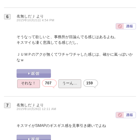
名無しだＪ
より
6
2015年10月21日 4:54 PM
そうなって欲しいと、事務所が目論んでる感じはあるよね。
キスマイも凄く意識してる感じだし。
ＪＵＭＰのアクが無くてワチャワチャした感じは、確かに嵐っぽいか
なｗ
それな！
707
うーん…
159
名無しだＪ
より
7
2015年10月26日 12:11 AM
キスマイがSMAPのギスギス感を見事引き継いでよね