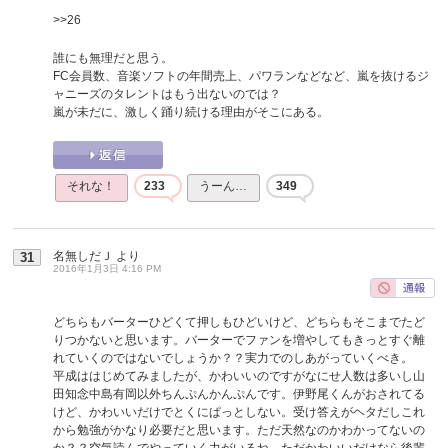
>>26
誰にも無理だと思う。
FC会員数、音楽ソフトの年間売上、パワランなどなど、嵐を抜けるジ
ャニーズのタレントはもう出ないのでは？
嵐が未だに、激しく踊り続ける理由がそこにある。
それな！
233
うーん…
349
名無しだＪ
より
31
2016年1月3日 4:16 PM
どちらもバーターひどくて押しもひどいけど、どちらもそこまでたど
りつかないと思います。バーターでファンを増やしてもきっとすぐ離
れていくのではないでしょうか？？実力でのしあがっていくべき。
平成ははじめてみましたが、かわいいのですがなにせ人数は多いし山
田知念中島有岡以外ちんぷんかんぷんです。伊野尾くんがおされてる
けど、かわいいだけでとくにぱっとしない。受け答えがヘタだしこれ
から勉強がかなり必要だと思います。ただ天然なのかわかってないの
か？？空気読んでやっていく力がいるね。ただかわいいだけなら後輩