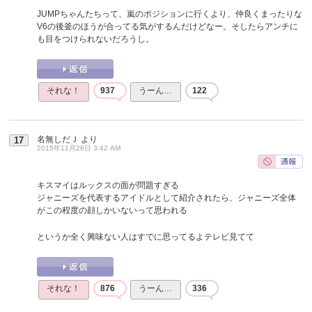
JUMPちゃんたちって、嵐のポジションに行くより、仲良くまったりな
V6の後釜のほうが合ってる気がするんだけどなー。そしたらアンチに
も目をつけられないだろうし。
それな！
937
うーん…
122
名無しだＪ
より
17
2015年11月26日 3:42 AM
キスマイはルックスの面が問題すぎる
ジャニーズを代表するアイドルとして紹介されたら、ジャニーズ全体
がこの程度の顔しかいないって思われる
というか全く興味ない人はすでに思ってるよテレビ見てて
それな！
876
うーん…
336