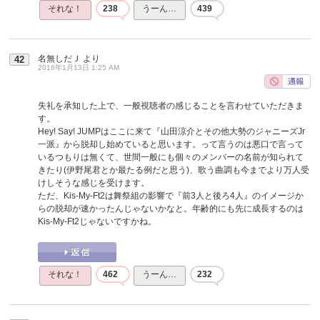
それな！
238
うーん…
439
名無しだＪ
より
42
2016年1月13日 1:25 AM
失礼を承知した上で、一般視聴者の感じることを言わせていただきま
す。
Hey! Say! JUMPはここに来て『山田涼介とその他大勢のジャニーズJr
一派』から脱却し始めていると思います。って言うのは悪口で言って
いるつもりは無くて、世間一般にも個々のメンバーの名前が知られて
きたり(伊野尾君とか最たる例だと思う)、歌う曲調も今までより万人受
けしそうな感じを受けます。
ただ、Kis-My-Ft2は舞祭組の影響で『前3人と後ろ4人』のイメージか
らの脱却が速かったんじゃないかなと。年齢的にも先に成長するのは
Kis-My-Ft2じゃないですかね。
それな！
462
うーん…
232