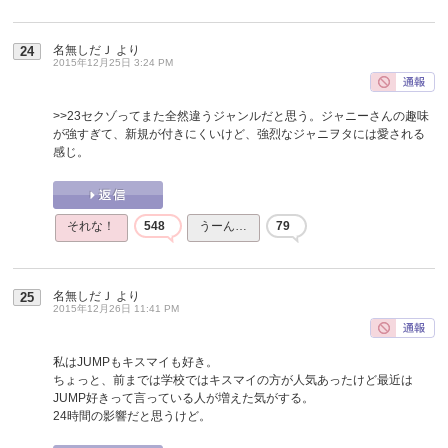
名無しだＪ
より
24
2015年12月25日 3:24 PM
>>23
セクゾってまた全然違うジャンルだと思う。ジャニーさんの趣味
が強すぎて、新規が付きにくいけど、強烈なジャニヲタには愛される
感じ。
それな！
548
うーん…
79
名無しだＪ
より
25
2015年12月26日 11:41 PM
私はJUMPもキスマイも好き。
ちょっと、前までは学校ではキスマイの方が人気あったけど最近は
JUMP好きって言っている人が増えた気がする。
24時間の影響だと思うけど。