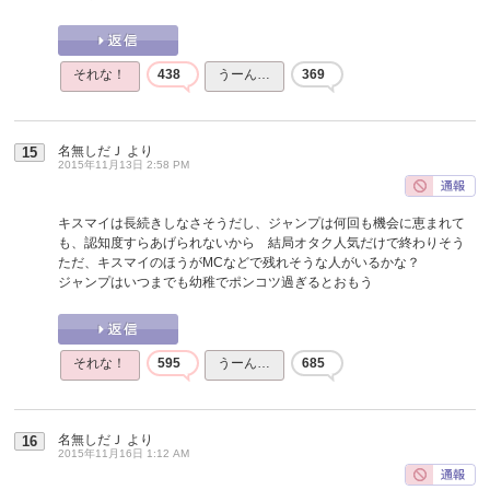
それな！
438
うーん…
369
名無しだＪ
より
15
2015年11月13日 2:58 PM
キスマイは長続きしなさそうだし、ジャンプは何回も機会に恵まれて
も、認知度すらあげられないから 結局オタク人気だけで終わりそう
ただ、キスマイのほうがMCなどで残れそうな人がいるかな？
ジャンプはいつまでも幼稚でポンコツ過ぎるとおもう
それな！
595
うーん…
685
名無しだＪ
より
16
2015年11月16日 1:12 AM