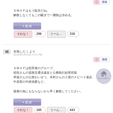
ＳＭＡＰはもう駄目だね。
解散しなくてもこの騒ぎで一層熱は冷める。
それな！
296
うーん…
318
名無しだＪ
より
48
2016年1月15日 5:11 PM
ＳＭＡＰは犯罪者のグループ。
稲垣さんの道路交通法違反と公務執行妨害容疑
草薙さんの公然わいせつ、木村さんの２度のスピード違反、
中居君の中絶強要など。
後輩の為にもならないから早く解散してください。
それな！
185
うーん…
443