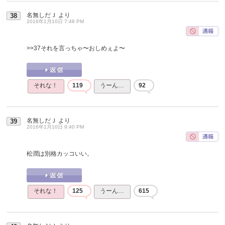
名無しだＪ
より
38
2016年1月10日 7:48 PM
>>37
それを言っちゃ〜おしめぇよ〜
それな！
119
うーん…
92
名無しだＪ
より
39
2016年1月10日 9:40 PM
松潤は別格カッコいい。
それな！
125
うーん…
615