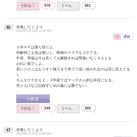
それな！
478
うーん…
361
名無しだＪ
より
46
2016年1月14日 1:36 PM
ＳＭＡＰは落ち目だよ。
年齢的にも先は無いし、映画やドラマもコケてる。
中居、草薙は今は良くても解散すれば間違いなく４人とも
お払い箱でしよ。
若いジャニはもうすぐ後ろまで来てて追い抜かれるのは目に見えてる
し
キムタクでさえ２，３年経てばマッチさん的な存在になる。
売り上げなど記録ずくめの嵐には勝てない。
それな！
349
うーん…
395
名無しだＪ
より
47
2016年1月15日 8:48 AM