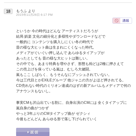
もうふ
より
18
2015年11月26日 6:17 PM
というか 今の時代はどんな アーティストだろうが
結局 娯楽 文化の細分化と多様性やダウンロードなどで
一般的に コンテンツを購入しにくい冬の時代で
昔の様な大ヒット曲は生まれにくくなった時代。
メディアがぐいぐい押し込んで あらゆるタイアップが
あったとしても 昔の様な大ヒットは難しい。
その中でも、あまり特典を増やさず、形態も殆どは2種に押さえて
この売上げを保っている嵐は、むしろ大健闘。
嵐もここ しばらく、もうそんなにプッシュされていない。
今は三代目とかEXILEグループ 他ジャニの方がよほど押されてる。
CD売れない時代のミリオン達成のはずの新アルバムもメディアで何の
アナウンスもないし。
事実CMも沢山出ている割に、自身出演のCMには 全くタイアップに
嵐自身の曲がつかず
やっと3年ぶりのCMタイアップ曲が ゼクシィ
今後もどんどん あらゆる形で落し下げられていく