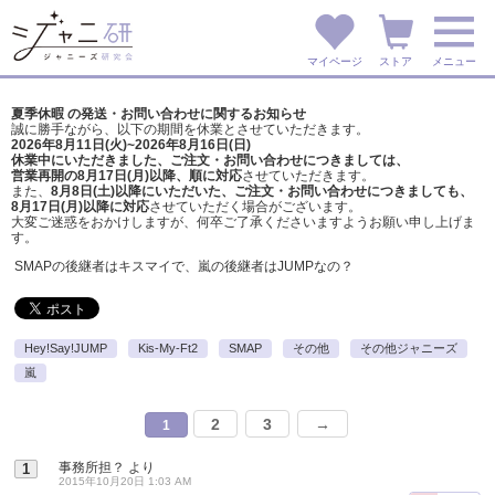
マイページ
ストア
メニュー
夏季休暇 の発送・お問い合わせに関するお知らせ
誠に勝手ながら、以下の期間を休業とさせていただきます。
2026年8月11日(火)~2026年8月16日(日)
休業中にいただきました、ご注文・お問い合わせにつきましては、
営業再開の8月17日(月)以降、順に対応
させていただきます。
また、
8月8日(土)以降にいただいた、ご注文・
お問い合わせにつきましても、
8月17日(月)以降に対応
させていただく場合がございます。
大変ご迷惑をおかけしますが、
何卒ご了承くださいますようお願い申し上げま
す。
SMAPの後継者はキスマイで、嵐の後継者はJUMPなの？
Hey!Say!JUMP
Kis-My-Ft2
SMAP
その他
その他ジャニーズ
嵐
2
3
→
1
事務所担？
より
1
2015年10月20日 1:03 AM