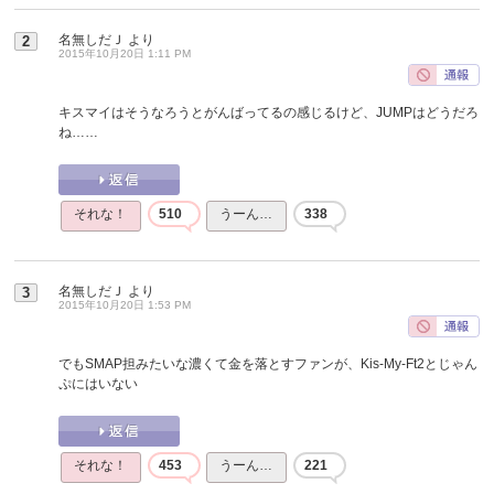
名無しだＪ
より
2
2015年10月20日 1:11 PM
キスマイはそうなろうとがんばってるの感じるけど、JUMPはどうだろ
ね……
それな！
510
うーん…
338
名無しだＪ
より
3
2015年10月20日 1:53 PM
でもSMAP担みたいな濃くて金を落とすファンが、Kis-My-Ft2とじゃん
ぷにはいない
それな！
453
うーん…
221