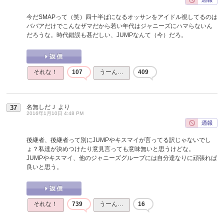
今だSMAPって（笑）四十半ばになるオッサンをアイドル視してるのは
ババアだけでこんなザマだから若い年代はジャニーズにハマらないん
だろうな。時代錯誤も甚だしい、JUMPなんて（今）だろ。
それな！
107
うーん…
409
名無しだＪ
より
37
2016年1月10日 4:48 PM
後継者、後継者って別にJUMPやキスマイが言ってる訳じゃないでし
ょ？私達が決めつけたり意見言っても意味無いと思うけどな。
JUMPやキスマイ、他のジャニーズグループには自分達なりに頑張れば
良いと思う。
それな！
739
うーん…
16