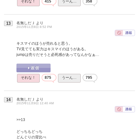
それな！
415
うーん…
358
名無しだＪ
より
13
2015年11月8日 8:52 PM
キスマイのほうが売れると思う。
TV見てても実力はキスマイのほうがある。
jumpは売りだそうと必死感があってなんかなぁ…
それな！
875
うーん…
795
名無しだＪ
より
14
2015年11月9日 12:40 AM
>>13
どっちもどっち
どんぐりの背比べ