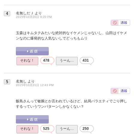
名無しだＪ
より
4
2015年10月20日 9:20 PM
玉森はキムタクみたいな絶対的なイケメンじゃないし、山田はイケメ
ンなのに爆発的な人気ないしでどっちもムリ
それな！
478
うーん…
431
名無し
より
5
2015年10月21日 12:43 PM
飯島さんって敏腕とか言われているけど、結局バラエティでごり押し
するっていうワンパターンしかなくない？
それな！
525
うーん…
250