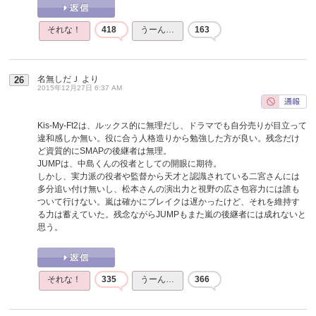
それな！
418
うーん…
163
名無しだＪ
より
26
2015年12月27日 6:37 AM
Kis-My-Ft2は、ルックス的に無理だし、ドラマでも自分売りが目立って
違和感しか無い。役に合う人格造りから勉強した方が良い。残念だけ
ど資質的にSMAPの後継者は無理。
JUMPは、中島くんの役者としての開眼に期待。
しかし、実力派の役者や監督から天才と認識されている二宮さんには
多分追い付け無いし、松本さんの演出力と視野の広さ包容力には誰も
ついて行けない。嵐は確かにブレイクは遅かったけど、それを維持す
る力は蓄えていた。残念ながらJUMPもまた嵐の後継者には成れないと
思う。
それな！
335
うーん…
366