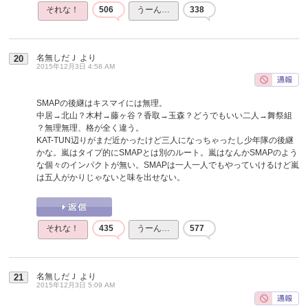
それな！
506
うーん…
338
名無しだＪ
より
20
2015年12月3日 4:58 AM
SMAPの後継はキスマイには無理。
中居→北山？木村→藤ヶ谷？香取→玉森？どうでもいい二人→舞祭組
？無理無理、格が全く違う。
KAT-TUN辺りがまだ近かったけど三人になっちゃったし少年隊の後継
かな。嵐はタイプ的にSMAPとは別のルート。嵐はなんかSMAPのよう
な個々のインパクトが無い。SMAPは一人一人でもやっていけるけど嵐
は五人がかりじゃないと味を出せない。
それな！
435
うーん…
577
名無しだＪ
より
21
2015年12月3日 5:09 AM