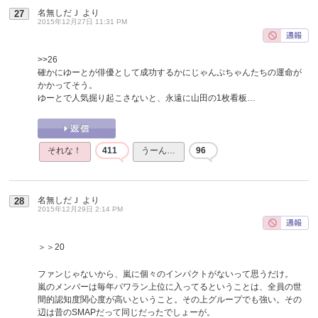
名無しだＪ
より
27
2015年12月27日 11:31 PM
>>26
確かにゆーとが俳優として成功するかにじゃんぷちゃんたちの運命が
かかってそう。
ゆーとで人気掘り起こさないと、永遠に山田の1枚看板…
それな！
411
うーん…
96
名無しだＪ
より
28
2015年12月29日 2:14 PM
＞＞20
ファンじゃないから、嵐に個々のインパクトがないって思うだけ。
嵐のメンバーは毎年パワラン上位に入ってるということは、全員の世
間的認知度関心度が高いということ。その上グループでも強い。その
辺は昔のSMAPだって同じだったでしょーが。