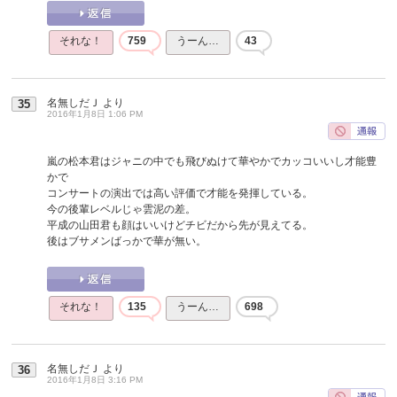
それな！
759
うーん…
43
名無しだＪ
より
35
2016年1月8日 1:06 PM
嵐の松本君はジャニの中でも飛びぬけて華やかでカッコいいし才能豊
かで
コンサートの演出では高い評価で才能を発揮している。
今の後輩レベルじゃ雲泥の差。
平成の山田君も顔はいいけどチビだから先が見えてる。
後はブサメンばっかで華が無い。
それな！
135
うーん…
698
名無しだＪ
より
36
2016年1月8日 3:16 PM