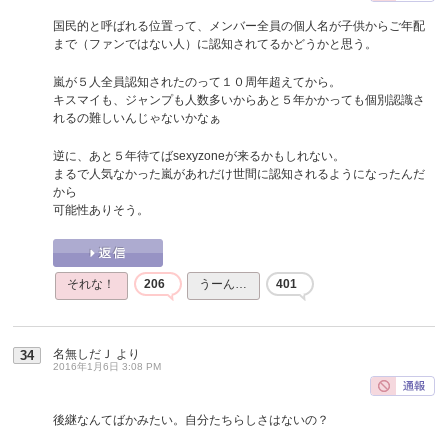
国民的と呼ばれる位置って、メンバー全員の個人名が子供からご年配
まで（ファンではない人）に認知されてるかどうかと思う。
嵐が５人全員認知されたのって１０周年超えてから。
キスマイも、ジャンプも人数多いからあと５年かかっても個別認識さ
れるの難しいんじゃないかなぁ
逆に、あと５年待てばsexyzoneが来るかもしれない。
まるで人気なかった嵐があれだけ世間に認知されるようになったんだ
から
可能性ありそう。
それな！
206
うーん…
401
名無しだＪ
より
34
2016年1月6日 3:08 PM
後継なんてばかみたい。自分たちらしさはないの？