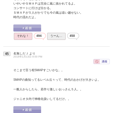
いやいやＳＭＡＰは完全に嵐に抜かれてるよ。
コンサートに行けば分かる。
ＳＭＡＰが５人がかりでも今の嵐は追い越せない。
時代の流れだよ。
それな！
494
うーん…
450
名無しだＪ
より
45
2016年1月13日 9:00 PM
そこまで言う程SMAPすごいかな。。
SMAPの曲知ってるレベル云々って、時代のおかげが大きいよ。
一般人からしたら、若作り激しいおっさん５人。。
ジャニオタ内で神格化扱いしてるだけ。。