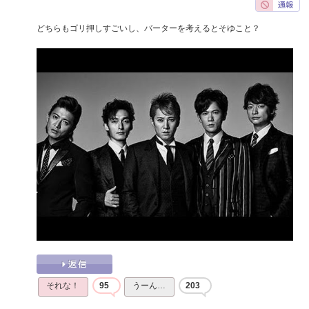
どちらもゴリ押しすごいし、バーターを考えるとそゆこと？
それな！
95
うーん…
203