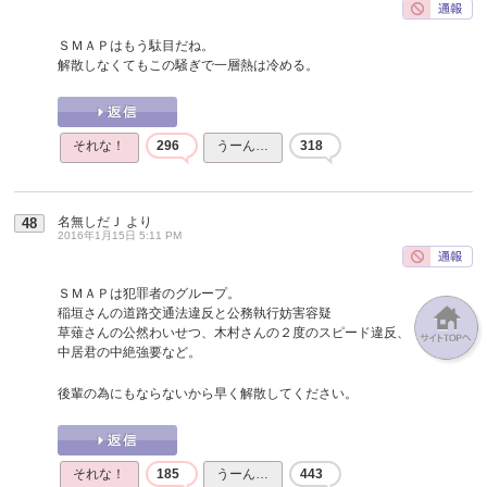
ＳＭＡＰはもう駄目だね。
解散しなくてもこの騒ぎで一層熱は冷める。
それな！
296
うーん…
318
名無しだＪ
より
48
2016年1月15日 5:11 PM
ＳＭＡＰは犯罪者のグループ。
稲垣さんの道路交通法違反と公務執行妨害容疑
草薙さんの公然わいせつ、木村さんの２度のスピード違反、
中居君の中絶強要など。
後輩の為にもならないから早く解散してください。
それな！
185
うーん…
443