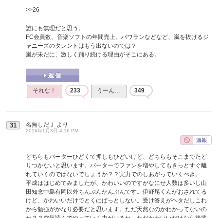
>>26
誰にも無理だと思う。
FC会員数、音楽ソフトの年間売上、パワランなどなど、嵐を抜けるジ
ャニーズのタレントはもう出ないのでは？
嵐が未だに、激しく踊り続ける理由がそこにある。
それな！
233
うーん…
349
名無しだＪ
より
31
2016年1月3日 4:16 PM
どちらもバーターひどくて押しもひどいけど、どちらもそこまでたど
りつかないと思います。バーターでファンを増やしてもきっとすぐ離
れていくのではないでしょうか？？実力でのしあがっていくべき。
平成ははじめてみましたが、かわいいのですがなにせ人数は多いし山
田知念中島有岡以外ちんぷんかんぷんです。伊野尾くんがおされてる
けど、かわいいだけでとくにぱっとしない。受け答えがヘタだしこれ
から勉強がかなり必要だと思います。ただ天然なのかわかってないの
か？？空気読んでやっていく力がいるね。ただかわいいだけなら後輩