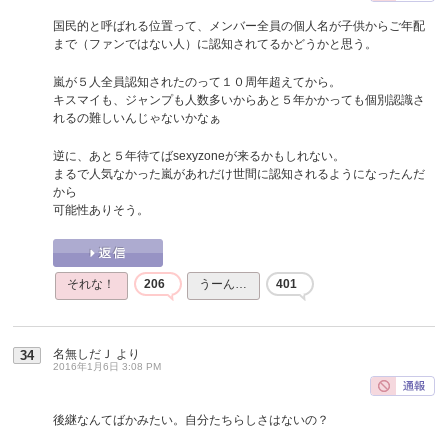
国民的と呼ばれる位置って、メンバー全員の個人名が子供からご年配
まで（ファンではない人）に認知されてるかどうかと思う。
嵐が５人全員認知されたのって１０周年超えてから。
キスマイも、ジャンプも人数多いからあと５年かかっても個別認識さ
れるの難しいんじゃないかなぁ
逆に、あと５年待てばsexyzoneが来るかもしれない。
まるで人気なかった嵐があれだけ世間に認知されるようになったんだ
から
可能性ありそう。
それな！
206
うーん…
401
名無しだＪ
より
34
2016年1月6日 3:08 PM
後継なんてばかみたい。自分たちらしさはないの？