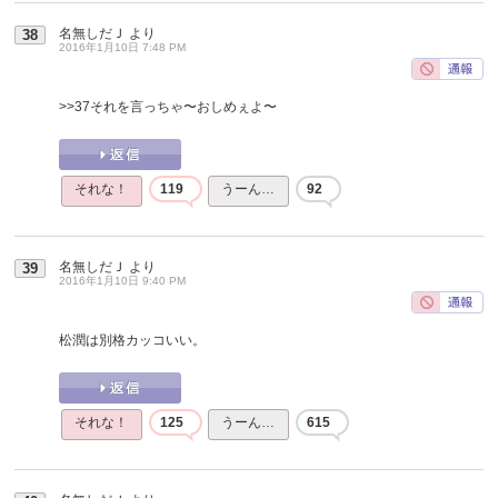
名無しだＪ
より
38
2016年1月10日 7:48 PM
>>37
それを言っちゃ〜おしめぇよ〜
それな！
119
うーん…
92
名無しだＪ
より
39
2016年1月10日 9:40 PM
松潤は別格カッコいい。
それな！
125
うーん…
615