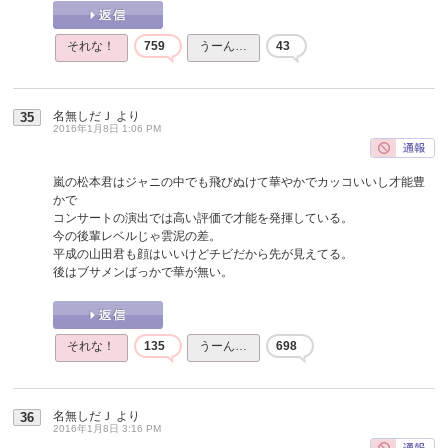
それな！
759
うーん…
43
名無しだＪ
より
35
2016年1月8日 1:06 PM
嵐の松本君はジャニの中でも飛びぬけて華やかでカッコいいし才能豊
かで
コンサートの演出では高い評価で才能を発揮している。
今の後輩レベルじゃ雲泥の差。
平成の山田君も顔はいいけどチビだから先が見えてる。
後はブサメンばっかで華が無い。
それな！
135
うーん…
698
名無しだＪ
より
36
2016年1月8日 3:16 PM