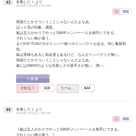
名無しだＪ
より
43
2016年1月13日 4:31 AM
実績だとかそういうことじゃないんだよなあ。
ぱっと見の印象。感覚。
嵐は五人がかりでやっとSMAPメンバー一人を相手にできる。
それぐらい格が違う。
まだKAT-TUNの方がメンバー個々のインパクトがある。特に亀梨和
也。
嵐は実績もあるし知名度もあるけど、なんかインパクトが無い。
実績だとかそういうことじゃないんだよなあ。
嵐にはSMAPのような目新しさや派手さが無い。薄い。
それな！
310
うーん…
424
名無しだＪ
より
44
2016年1月13日 7:39 PM
《嵐は五人がかりでやっとSMAPメンバー一人を相手にできる。
それぐらい格が違う。》