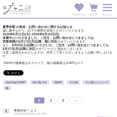
マイページ
ストア
メニュー
夏季休暇 の発送・お問い合わせに関するお知らせ
誠に勝手ながら、以下の期間を休業とさせていただきます。
2026年8月11日(火)~2026年8月16日(日)
休業中にいただきました、ご注文・お問い合わせにつきましては、
営業再開の8月17日(月)以降、順に対応
させていただきます。
また、
8月8日(土)以降にいただいた、ご注文・
お問い合わせにつきましても、
8月17日(月)以降に対応
させていただく場合がございます。
大変ご迷惑をおかけしますが、
何卒ご了承くださいますようお願い申し上げま
す。
SMAPの後継者はキスマイで、嵐の後継者はJUMPなの？
Hey!Say!JUMP
Kis-My-Ft2
SMAP
その他
その他ジャニーズ
嵐
2
3
→
1
事務所担？
より
1
2015年10月20日 1:03 AM