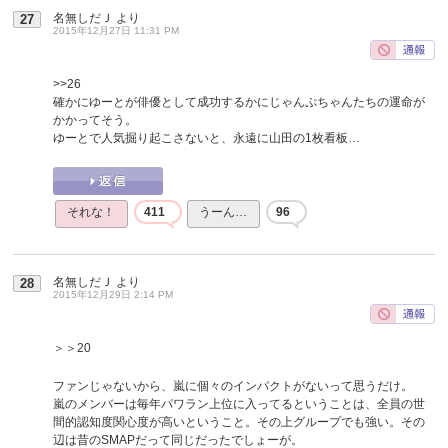
名無しだＪ
より
27
2015年12月27日 11:31 PM
>>26
確かにゆーとが俳優として成功するかにじゃんぷちゃんたちの運命が
かかってそう。
ゆーとで人気掘り起こさないと、永遠に山田の1枚看板…
それな！
411
うーん…
96
名無しだＪ
より
28
2015年12月29日 2:14 PM
＞＞20
ファンじゃないから、嵐に個々のインパクトがないって思うだけ。
嵐のメンバーは毎年パワラン上位に入ってるということは、全員の世
間的認知度関心度が高いということ。その上グループでも強い。その
辺は昔のSMAPだって同じだったでしょーが。