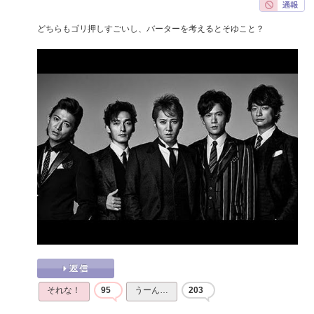
どちらもゴリ押しすごいし、バーターを考えるとそゆこと？
それな！
95
うーん…
203