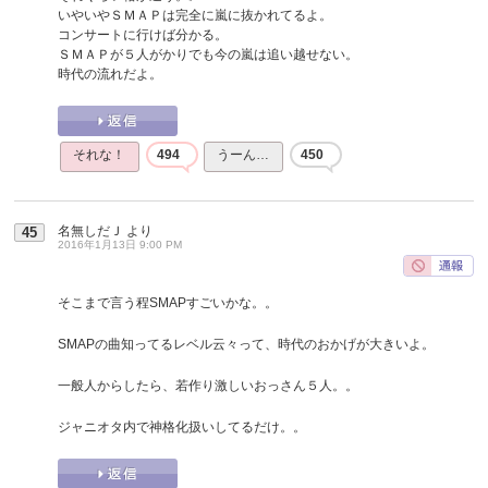
いやいやＳＭＡＰは完全に嵐に抜かれてるよ。
コンサートに行けば分かる。
ＳＭＡＰが５人がかりでも今の嵐は追い越せない。
時代の流れだよ。
それな！
494
うーん…
450
名無しだＪ
より
45
2016年1月13日 9:00 PM
そこまで言う程SMAPすごいかな。。
SMAPの曲知ってるレベル云々って、時代のおかげが大きいよ。
一般人からしたら、若作り激しいおっさん５人。。
ジャニオタ内で神格化扱いしてるだけ。。