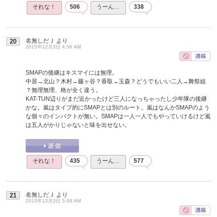
それな！
506
うーん…
338
名無しだＪ
より
20
2015年12月3日 4:58 AM
SMAPの後継はキスマイには無理。
中居→北山？木村→藤ヶ谷？香取→玉森？どうでもいい二人→舞祭組
？無理無理、格が全く違う。
KAT-TUN辺りがまだ近かったけど三人になっちゃったし少年隊の後継
かな。嵐はタイプ的にSMAPとは別のルート。嵐はなんかSMAPのよう
な個々のインパクトが無い。SMAPは一人一人でもやっていけるけど嵐
は五人がかりじゃないと味を出せない。
それな！
435
うーん…
577
名無しだＪ
より
21
2015年12月3日 5:09 AM