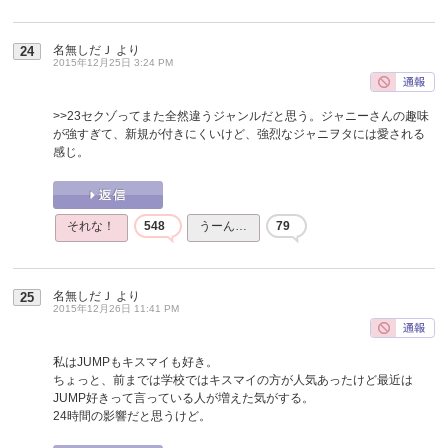
名無しだＪ
より
24
2015年12月25日 3:24 PM
>>23
セクゾってまた全然違うジャンルだと思う。ジャニーさんの趣味
が強すぎて、新規が付きにくいけど、強烈なジャニヲタには愛される
感じ。
それな！
548
うーん…
79
名無しだＪ
より
25
2015年12月26日 11:41 PM
私はJUMPもキスマイも好き。
ちょっと、前までは学校ではキスマイの方が人気あったけど最近は
JUMP好きって言っている人が増えた気がする。
24時間の影響だと思うけど。