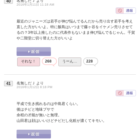
名無しだＪ
より
40
2016年1月11日 11:18 AM
最近のジャニーズは若手が伸び悩んでるんだから売り出す若手を考え
直した方がいいよ。特に飯島はいつまで藤ヶ谷をイケメン売りさせて
るの？3年以上推したのに代表作もないまま伸び悩んでるじゃん。千賀
や二階堂に切り替えた方がいいよ
それな！
268
うーん…
228
名無しだＪ
より
41
2016年1月12日 8:18 PM
平成で生き残れるのは中島君くらい。
後はチビと地味ブサで
余程の才能が無いと無理。
山田君は顔はいいけどチビだし化粧が濃くてキモい。