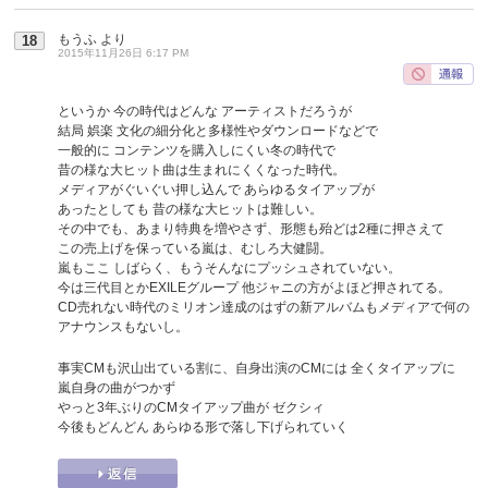
もうふ
より
18
2015年11月26日 6:17 PM
というか 今の時代はどんな アーティストだろうが
結局 娯楽 文化の細分化と多様性やダウンロードなどで
一般的に コンテンツを購入しにくい冬の時代で
昔の様な大ヒット曲は生まれにくくなった時代。
メディアがぐいぐい押し込んで あらゆるタイアップが
あったとしても 昔の様な大ヒットは難しい。
その中でも、あまり特典を増やさず、形態も殆どは2種に押さえて
この売上げを保っている嵐は、むしろ大健闘。
嵐もここ しばらく、もうそんなにプッシュされていない。
今は三代目とかEXILEグループ 他ジャニの方がよほど押されてる。
CD売れない時代のミリオン達成のはずの新アルバムもメディアで何の
アナウンスもないし。
事実CMも沢山出ている割に、自身出演のCMには 全くタイアップに
嵐自身の曲がつかず
やっと3年ぶりのCMタイアップ曲が ゼクシィ
今後もどんどん あらゆる形で落し下げられていく