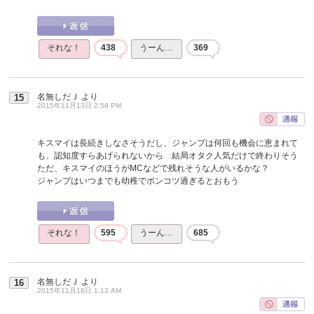
それな！
438
うーん…
369
名無しだＪ
より
15
2015年11月13日 2:58 PM
キスマイは長続きしなさそうだし、ジャンプは何回も機会に恵まれて
も、認知度すらあげられないから 結局オタク人気だけで終わりそう
ただ、キスマイのほうがMCなどで残れそうな人がいるかな？
ジャンプはいつまでも幼稚でポンコツ過ぎるとおもう
それな！
595
うーん…
685
名無しだＪ
より
16
2015年11月16日 1:12 AM