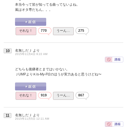
本当今って皆が知ってる曲ってないよね。
嵐はオタ専だもん。。。
それな！
770
うーん…
275
名無しだＪ
より
10
2015年11月4日 9:22 AM
どちらも後継者とまではいかない。
ＪUMPよりＫis-My-Ft2のほうが実力あると思うけどね〜
それな！
919
うーん…
867
名無しだＪ
より
11
2015年11月5日 12:11 AM