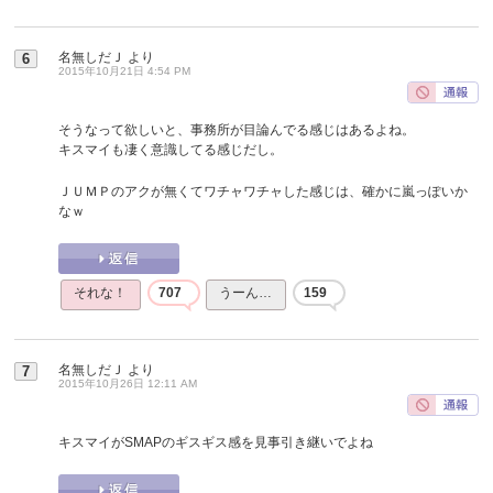
名無しだＪ
より
6
2015年10月21日 4:54 PM
そうなって欲しいと、事務所が目論んでる感じはあるよね。
キスマイも凄く意識してる感じだし。
ＪＵＭＰのアクが無くてワチャワチャした感じは、確かに嵐っぽいか
なｗ
それな！
707
うーん…
159
名無しだＪ
より
7
2015年10月26日 12:11 AM
キスマイがSMAPのギスギス感を見事引き継いでよね