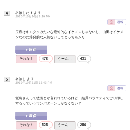
名無しだＪ
より
4
2015年10月20日 9:20 PM
玉森はキムタクみたいな絶対的なイケメンじゃないし、山田はイケメ
ンなのに爆発的な人気ないしでどっちもムリ
それな！
478
うーん…
431
名無し
より
5
2015年10月21日 12:43 PM
飯島さんって敏腕とか言われているけど、結局バラエティでごり押し
するっていうワンパターンしかなくない？
それな！
525
うーん…
250