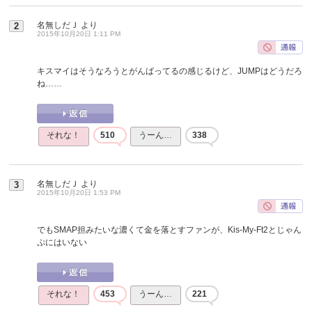
名無しだＪ
より
2
2015年10月20日 1:11 PM
キスマイはそうなろうとがんばってるの感じるけど、JUMPはどうだろ
ね……
それな！
510
うーん…
338
名無しだＪ
より
3
2015年10月20日 1:53 PM
でもSMAP担みたいな濃くて金を落とすファンが、Kis-My-Ft2とじゃん
ぷにはいない
それな！
453
うーん…
221