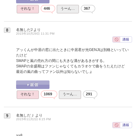
それな！
446
うーん…
367
名無しだJ
より
8
2015年10月29日 11:31 PM
アッくんが中居の窓に出たときに中居君が光GENJIは別格といってい
たけど
SMAPと嵐の売れ方の間にも大きな溝があるきがする。
SMAPの全盛期はファンじゃなくてもカラオケで曲をうたえたけど
最近の嵐の曲ってファン以外は知らないでしょ
それな！
1069
うーん…
291
名無しだＪ
より
9
2015年11月2日 8:15 PM
>>8