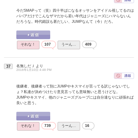
今だSMAPって（笑）四十半ばになるオッサンをアイドル視してるのは
ババアだけでこんなザマだから若い年代はジャニーズにハマらないん
だろうな。時代錯誤も甚だしい、JUMPなんて（今）だろ。
それな！
107
うーん…
409
名無しだＪ
より
37
2016年1月10日 4:48 PM
後継者、後継者って別にJUMPやキスマイが言ってる訳じゃないでし
ょ？私達が決めつけたり意見言っても意味無いと思うけどな。
JUMPやキスマイ、他のジャニーズグループには自分達なりに頑張れば
良いと思う。
それな！
739
うーん…
16