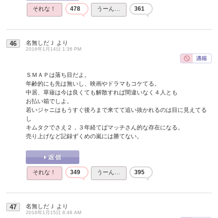
それな！
478
うーん…
361
名無しだＪ
より
46
2016年1月14日 1:36 PM
ＳＭＡＰは落ち目だよ。
年齢的にも先は無いし、映画やドラマもコケてる。
中居、草薙は今は良くても解散すれば間違いなく４人とも
お払い箱でしよ。
若いジャニはもうすぐ後ろまで来てて追い抜かれるのは目に見えてる
し
キムタクでさえ２，３年経てばマッチさん的な存在になる。
売り上げなど記録ずくめの嵐には勝てない。
それな！
349
うーん…
395
名無しだＪ
より
47
2016年1月15日 8:48 AM