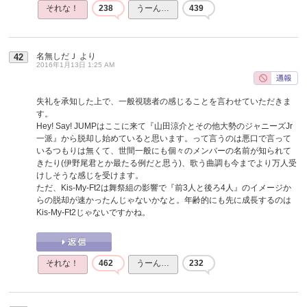
それな！
238
うーん…
439
名無しだＪ
より
42
2016年1月13日 1:25 AM
失礼を承知した上で、一般視聴者の感じることを言わせていただきま
す。
Hey! Say! JUMPはここに来て『山田涼介とその他大勢のジャニーズJr
一派』から脱却し始めていると思います。って言うのは悪口で言って
いるつもりは無くて、世間一般にも個々のメンバーの名前が知られて
きたり(伊野尾君とか最たる例だと思う)、歌う曲調も今までより万人受
けしそうな感じを受けます。
ただ、Kis-My-Ft2は舞祭組の影響で『前3人と後ろ4人』のイメージか
らの脱却が速かったんじゃないかなと。年齢的にも先に成長するのは
Kis-My-Ft2じゃないですかね。
それな！
462
うーん…
232