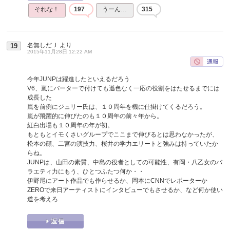
それな！
197
うーん…
315
名無しだＪ
より
19
2015年11月28日 12:22 AM
今年JUNPは躍進したといえるだろう
V6、嵐にバーターで付けても遜色なく一応の役割をはたせるまでには
成長した
嵐を前例にジュリー氏は、１０周年を機に仕掛けてくるだろう。
嵐が飛躍的に伸びたのも１０周年の前々年から。
紅白出場も１０周年の年が初。
もともとイモくさいグループでここまで伸びるとは思わなかったが、
松本の顔、二宮の演技力、桜井の学力エリートと強みは持っていたか
らね。
JUNPは、山田の素質、中島の役者としての可能性、有岡・八乙女のバ
ラエティ力にもう、ひとつふたつ何か・・
伊野尾にアート作品でも作らせるか、岡本にCNNでレポーターか
ZEROで来日アーティストにインタビューでもさせるか、など何か使い
道を考えろ