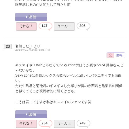
限界感じるのが人間として当たり前
それな！
147
うーん…
306
名無しだＪ
より
23
2015年12月24日 6:58 PM
キスマイやJUMPじゃなくてSexy zoneのほうが嵐やSMAP路線なんじ
ゃないかな。
Sexy zoneは全員ルックスも歌もレベルは高いしバラエティでも面白
い。
ただ中島君と菊池君のギスギスした感じが昔の赤西君と亀梨君の関係
と似ててそこが視聴者的に引くけども。
こうは言ってますが私はキスマイのファンです笑
それな！
234
うーん…
749