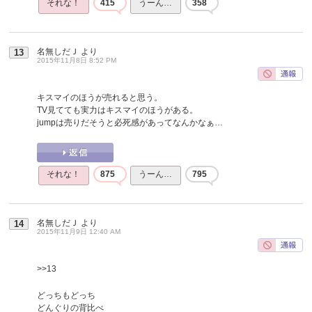
それな！
415
うーん…
358
名無しだＪ
より
13
2015年11月8日 8:52 PM
キスマイのほうが売れると思う。
TV見てても実力はキスマイのほうがある。
jumpは売りだそうと必死感があってなんかなぁ…
それな！
875
うーん…
795
名無しだＪ
より
14
2015年11月9日 12:40 AM
>>13
どっちもどっち
どんぐりの背比べ