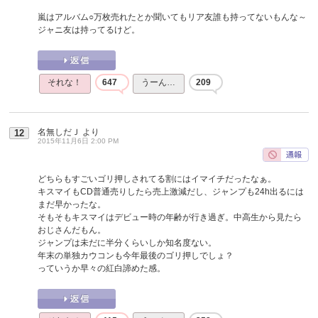
嵐はアルバム○万枚売れたとか聞いてもリア友誰も持ってないもんな～
ジャニ友は持ってるけど。
それな！
647
うーん…
209
名無しだＪ
より
12
2015年11月6日 2:00 PM
どちらもすごいゴリ押しされてる割にはイマイチだったなぁ。
キスマイもCD普通売りしたら売上激減だし、ジャンプも24h出るには
まだ早かったな。
そもそもキスマイはデビュー時の年齢が行き過ぎ。中高生から見たら
おじさんだもん。
ジャンプは未だに半分くらいしか知名度ない。
年末の単独カウコンも今年最後のゴリ押しでしょ？
っていうか早々の紅白諦めた感。