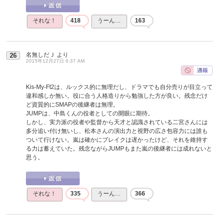
それな！
418
うーん…
163
名無しだＪ
より
26
2015年12月27日 6:37 AM
Kis-My-Ft2は、ルックス的に無理だし、ドラマでも自分売りが目立って
違和感しか無い。役に合う人格造りから勉強した方が良い。残念だけ
ど資質的にSMAPの後継者は無理。
JUMPは、中島くんの役者としての開眼に期待。
しかし、実力派の役者や監督から天才と認識されている二宮さんには
多分追い付け無いし、松本さんの演出力と視野の広さ包容力には誰も
ついて行けない。嵐は確かにブレイクは遅かったけど、それを維持す
る力は蓄えていた。残念ながらJUMPもまた嵐の後継者には成れないと
思う。
それな！
335
うーん…
366