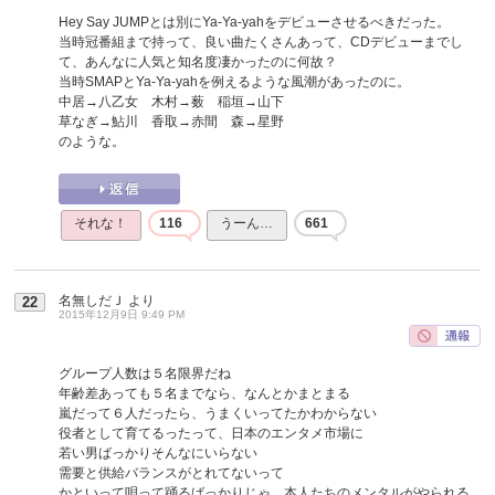
Hey Say JUMPとは別にYa-Ya-yahをデビューさせるべきだった。
当時冠番組まで持って、良い曲たくさんあって、CDデビューまでし
て、あんなに人気と知名度凄かったのに何故？
当時SMAPとYa-Ya-yahを例えるような風潮があったのに。
中居→八乙女 木村→薮 稲垣→山下
草なぎ→鮎川 香取→赤間 森→星野
のような。
それな！
116
うーん…
661
名無しだＪ
より
22
2015年12月9日 9:49 PM
グループ人数は５名限界だね
年齢差あっても５名までなら、なんとかまとまる
嵐だって６人だったら、うまくいってたかわからない
役者として育てるったって、日本のエンタメ市場に
若い男ばっかりそんなにいらない
需要と供給バランスがとれてないって
かといって唄って踊るばっかりじゃ、本人たちのメンタルがやられる