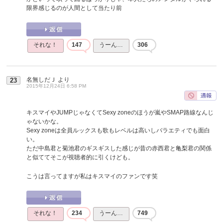
限界感じるのが人間として当たり前
それな！
147
うーん…
306
名無しだＪ
より
23
2015年12月24日 6:58 PM
キスマイやJUMPじゃなくてSexy zoneのほうが嵐やSMAP路線なんじ
ゃないかな。
Sexy zoneは全員ルックスも歌もレベルは高いしバラエティでも面白
い。
ただ中島君と菊池君のギスギスした感じが昔の赤西君と亀梨君の関係
と似ててそこが視聴者的に引くけども。
こうは言ってますが私はキスマイのファンです笑
それな！
234
うーん…
749