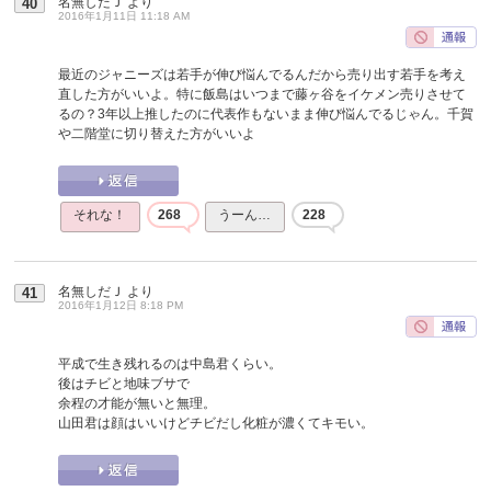
名無しだＪ
より
40
2016年1月11日 11:18 AM
最近のジャニーズは若手が伸び悩んでるんだから売り出す若手を考え
直した方がいいよ。特に飯島はいつまで藤ヶ谷をイケメン売りさせて
るの？3年以上推したのに代表作もないまま伸び悩んでるじゃん。千賀
や二階堂に切り替えた方がいいよ
それな！
268
うーん…
228
名無しだＪ
より
41
2016年1月12日 8:18 PM
平成で生き残れるのは中島君くらい。
後はチビと地味ブサで
余程の才能が無いと無理。
山田君は顔はいいけどチビだし化粧が濃くてキモい。