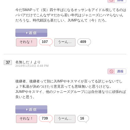
今だSMAPって（笑）四十半ばになるオッサンをアイドル視してるのは
ババアだけでこんなザマだから若い年代はジャニーズにハマらないん
だろうな。時代錯誤も甚だしい、JUMPなんて（今）だろ。
それな！
107
うーん…
409
名無しだＪ
より
37
2016年1月10日 4:48 PM
後継者、後継者って別にJUMPやキスマイが言ってる訳じゃないでし
ょ？私達が決めつけたり意見言っても意味無いと思うけどな。
JUMPやキスマイ、他のジャニーズグループには自分達なりに頑張れば
良いと思う。
それな！
739
うーん…
16