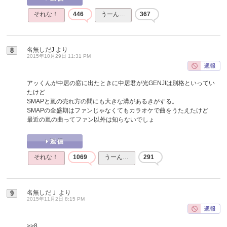
それな！
446
うーん…
367
名無しだJ
より
8
2015年10月29日 11:31 PM
アッくんが中居の窓に出たときに中居君が光GENJIは別格といってい
たけど
SMAPと嵐の売れ方の間にも大きな溝があるきがする。
SMAPの全盛期はファンじゃなくてもカラオケで曲をうたえたけど
最近の嵐の曲ってファン以外は知らないでしょ
それな！
1069
うーん…
291
名無しだＪ
より
9
2015年11月2日 8:15 PM
>>8