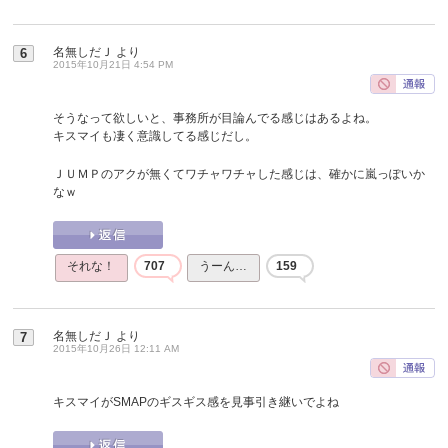
名無しだＪ
より
6
2015年10月21日 4:54 PM
そうなって欲しいと、事務所が目論んでる感じはあるよね。
キスマイも凄く意識してる感じだし。
ＪＵＭＰのアクが無くてワチャワチャした感じは、確かに嵐っぽいか
なｗ
それな！
707
うーん…
159
名無しだＪ
より
7
2015年10月26日 12:11 AM
キスマイがSMAPのギスギス感を見事引き継いでよね