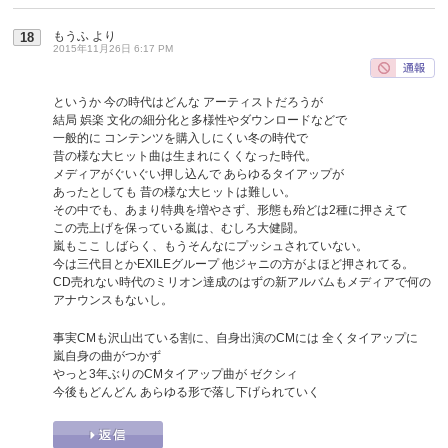
もうふ
より
18
2015年11月26日 6:17 PM
というか 今の時代はどんな アーティストだろうが
結局 娯楽 文化の細分化と多様性やダウンロードなどで
一般的に コンテンツを購入しにくい冬の時代で
昔の様な大ヒット曲は生まれにくくなった時代。
メディアがぐいぐい押し込んで あらゆるタイアップが
あったとしても 昔の様な大ヒットは難しい。
その中でも、あまり特典を増やさず、形態も殆どは2種に押さえて
この売上げを保っている嵐は、むしろ大健闘。
嵐もここ しばらく、もうそんなにプッシュされていない。
今は三代目とかEXILEグループ 他ジャニの方がよほど押されてる。
CD売れない時代のミリオン達成のはずの新アルバムもメディアで何の
アナウンスもないし。
事実CMも沢山出ている割に、自身出演のCMには 全くタイアップに
嵐自身の曲がつかず
やっと3年ぶりのCMタイアップ曲が ゼクシィ
今後もどんどん あらゆる形で落し下げられていく