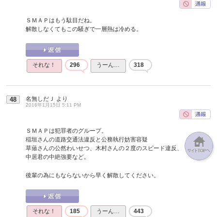
ＳＭＡＰはもう駄目だね。
解散しなくてもこの騒ぎで一層熱は冷める。
それな！
296
うーん…
318
名無しだＪ
より
48
2016年1月15日 5:11 PM
ＳＭＡＰは犯罪者のグループ。
稲垣さんの道路交通法違反と公務執行妨害容疑
草薙さんの公然わいせつ、木村さんの２度のスピード違反、
中居君の中絶強要など。
後輩の為にもならないから早く解散してください。
それな！
185
うーん…
443