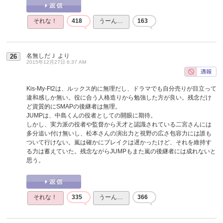
それな！
418
うーん…
163
名無しだＪ
より
26
2015年12月27日 6:37 AM
Kis-My-Ft2は、ルックス的に無理だし、ドラマでも自分売りが目立って
違和感しか無い。役に合う人格造りから勉強した方が良い。残念だけ
ど資質的にSMAPの後継者は無理。
JUMPは、中島くんの役者としての開眼に期待。
しかし、実力派の役者や監督から天才と認識されている二宮さんには
多分追い付け無いし、松本さんの演出力と視野の広さ包容力には誰も
ついて行けない。嵐は確かにブレイクは遅かったけど、それを維持す
る力は蓄えていた。残念ながらJUMPもまた嵐の後継者には成れないと
思う。
それな！
335
うーん…
366