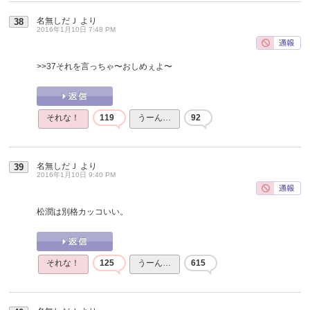
名無しだＪ
より
38
2016年1月10日 7:48 PM
>>37
それを言っちゃ〜おしめぇよ〜
それな！
119
うーん…
92
名無しだＪ
より
39
2016年1月10日 9:40 PM
松潤は別格カッコいい。
それな！
125
うーん…
615