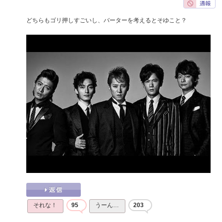
どちらもゴリ押しすごいし、バーターを考えるとそゆこと？
それな！
95
うーん…
203