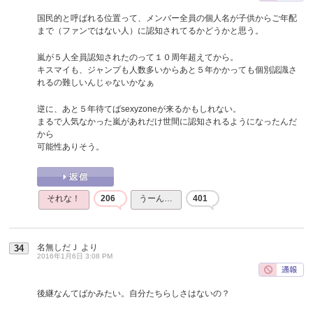
国民的と呼ばれる位置って、メンバー全員の個人名が子供からご年配
まで（ファンではない人）に認知されてるかどうかと思う。
嵐が５人全員認知されたのって１０周年超えてから。
キスマイも、ジャンプも人数多いからあと５年かかっても個別認識さ
れるの難しいんじゃないかなぁ
逆に、あと５年待てばsexyzoneが来るかもしれない。
まるで人気なかった嵐があれだけ世間に認知されるようになったんだ
から
可能性ありそう。
それな！
206
うーん…
401
名無しだＪ
より
34
2016年1月6日 3:08 PM
後継なんてばかみたい。自分たちらしさはないの？