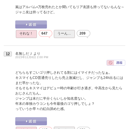
嵐はアルバム○万枚売れたとか聞いてもリア友誰も持ってないもんな～
ジャニ友は持ってるけど。
それな！
647
うーん…
209
名無しだＪ
より
12
2015年11月6日 2:00 PM
どちらもすごいゴリ押しされてる割にはイマイチだったなぁ。
キスマイもCD普通売りしたら売上激減だし、ジャンプも24h出るには
まだ早かったな。
そもそもキスマイはデビュー時の年齢が行き過ぎ。中高生から見たら
おじさんだもん。
ジャンプは未だに半分くらいしか知名度ない。
年末の単独カウコンも今年最後のゴリ押しでしょ？
っていうか早々の紅白諦めた感。