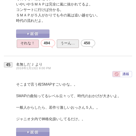
いやいやＳＭＡＰは完全に嵐に抜かれてるよ。
コンサートに行けば分かる。
ＳＭＡＰが５人がかりでも今の嵐は追い越せない。
時代の流れだよ。
それな！
494
うーん…
450
名無しだＪ
より
45
2016年1月13日 9:00 PM
そこまで言う程SMAPすごいかな。。
SMAPの曲知ってるレベル云々って、時代のおかげが大きいよ。
一般人からしたら、若作り激しいおっさん５人。。
ジャニオタ内で神格化扱いしてるだけ。。