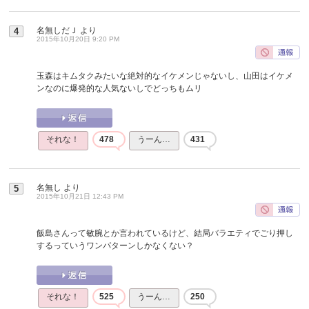
名無しだＪ
より
4
2015年10月20日 9:20 PM
玉森はキムタクみたいな絶対的なイケメンじゃないし、山田はイケメ
ンなのに爆発的な人気ないしでどっちもムリ
それな！
478
うーん…
431
名無し
より
5
2015年10月21日 12:43 PM
飯島さんって敏腕とか言われているけど、結局バラエティでごり押し
するっていうワンパターンしかなくない？
それな！
525
うーん…
250