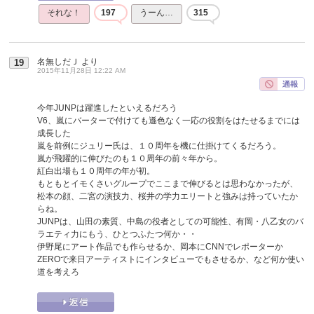
それな！
197
うーん…
315
名無しだＪ
より
19
2015年11月28日 12:22 AM
今年JUNPは躍進したといえるだろう
V6、嵐にバーターで付けても遜色なく一応の役割をはたせるまでには
成長した
嵐を前例にジュリー氏は、１０周年を機に仕掛けてくるだろう。
嵐が飛躍的に伸びたのも１０周年の前々年から。
紅白出場も１０周年の年が初。
もともとイモくさいグループでここまで伸びるとは思わなかったが、
松本の顔、二宮の演技力、桜井の学力エリートと強みは持っていたか
らね。
JUNPは、山田の素質、中島の役者としての可能性、有岡・八乙女のバ
ラエティ力にもう、ひとつふたつ何か・・
伊野尾にアート作品でも作らせるか、岡本にCNNでレポーターか
ZEROで来日アーティストにインタビューでもさせるか、など何か使い
道を考えろ