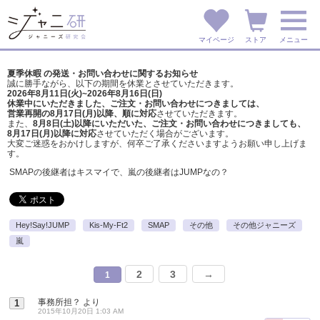
マイページ
ストア
メニュー
夏季休暇 の発送・お問い合わせに関するお知らせ
誠に勝手ながら、以下の期間を休業とさせていただきます。
2026年8月11日(火)~2026年8月16日(日)
休業中にいただきました、ご注文・お問い合わせにつきましては、
営業再開の8月17日(月)以降、順に対応
させていただきます。
また、
8月8日(土)以降にいただいた、ご注文・
お問い合わせにつきましても、
8月17日(月)以降に対応
させていただく場合がございます。
大変ご迷惑をおかけしますが、
何卒ご了承くださいますようお願い申し上げま
す。
SMAPの後継者はキスマイで、嵐の後継者はJUMPなの？
Hey!Say!JUMP
Kis-My-Ft2
SMAP
その他
その他ジャニーズ
嵐
2
3
→
1
事務所担？
より
1
2015年10月20日 1:03 AM