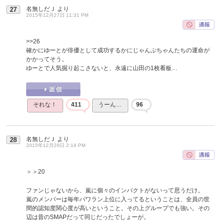
名無しだＪ
より
27
2015年12月27日 11:31 PM
>>26
確かにゆーとが俳優として成功するかにじゃんぷちゃんたちの運命が
かかってそう。
ゆーとで人気掘り起こさないと、永遠に山田の1枚看板…
それな！
411
うーん…
96
名無しだＪ
より
28
2015年12月29日 2:14 PM
＞＞20
ファンじゃないから、嵐に個々のインパクトがないって思うだけ。
嵐のメンバーは毎年パワラン上位に入ってるということは、全員の世
間的認知度関心度が高いということ。その上グループでも強い。その
辺は昔のSMAPだって同じだったでしょーが。