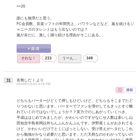
>>26
誰にも無理だと思う。
FC会員数、音楽ソフトの年間売上、パワランなどなど、嵐を抜けるジ
ャニーズのタレントはもう出ないのでは？
嵐が未だに、激しく踊り続ける理由がそこにある。
それな！
233
うーん…
349
名無しだＪ
より
31
2016年1月3日 4:16 PM
どちらもバーターひどくて押しもひどいけど、どちらもそこまでたど
りつかないと思います。バーターでファンを増やしてもきっとすぐ離
れていくのではないでしょうか？？実力でのしあがっていくべき。
平成ははじめてみましたが、かわいいのですがなにせ人数は多いし山
田知念中島有岡以外ちんぷんかんぷんです。伊野尾くんがおされてる
けど、かわいいだけでとくにぱっとしない。受け答えがヘタだしこれ
から勉強がかなり必要だと思います。ただ天然なのかわかってないの
か？？空気読んでやっていく力がいるね。ただかわいいだけなら後輩