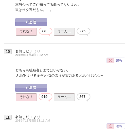
本当今って皆が知ってる曲ってないよね。
嵐はオタ専だもん。。。
それな！
770
うーん…
275
名無しだＪ
より
10
2015年11月4日 9:22 AM
どちらも後継者とまではいかない。
ＪUMPよりＫis-My-Ft2のほうが実力あると思うけどね〜
それな！
919
うーん…
867
名無しだＪ
より
11
2015年11月5日 12:11 AM