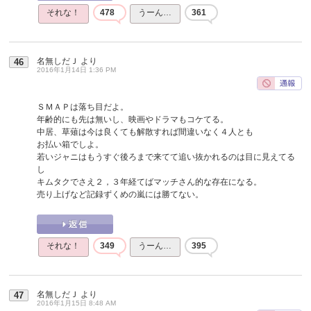
それな！
478
うーん…
361
名無しだＪ
より
46
2016年1月14日 1:36 PM
ＳＭＡＰは落ち目だよ。
年齢的にも先は無いし、映画やドラマもコケてる。
中居、草薙は今は良くても解散すれば間違いなく４人とも
お払い箱でしよ。
若いジャニはもうすぐ後ろまで来てて追い抜かれるのは目に見えてる
し
キムタクでさえ２，３年経てばマッチさん的な存在になる。
売り上げなど記録ずくめの嵐には勝てない。
それな！
349
うーん…
395
名無しだＪ
より
47
2016年1月15日 8:48 AM