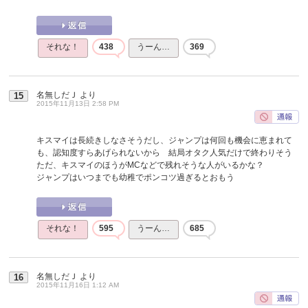
それな！
438
うーん…
369
名無しだＪ
より
15
2015年11月13日 2:58 PM
キスマイは長続きしなさそうだし、ジャンプは何回も機会に恵まれて
も、認知度すらあげられないから 結局オタク人気だけで終わりそう
ただ、キスマイのほうがMCなどで残れそうな人がいるかな？
ジャンプはいつまでも幼稚でポンコツ過ぎるとおもう
それな！
595
うーん…
685
名無しだＪ
より
16
2015年11月16日 1:12 AM