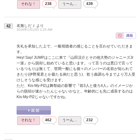
それな！
238
うーん…
439
名無しだＪ
より
42
2016年1月13日 1:25 AM
失礼を承知した上で、一般視聴者の感じることを言わせていただきま
す。
Hey! Say! JUMPはここに来て『山田涼介とその他大勢のジャニーズJr
一派』から脱却し始めていると思います。って言うのは悪口で言って
いるつもりは無くて、世間一般にも個々のメンバーの名前が知られて
きたり(伊野尾君とか最たる例だと思う)、歌う曲調も今までより万人受
けしそうな感じを受けます。
ただ、Kis-My-Ft2は舞祭組の影響で『前3人と後ろ4人』のイメージか
らの脱却が速かったんじゃないかなと。年齢的にも先に成長するのは
Kis-My-Ft2じゃないですかね。
それな！
462
うーん…
232