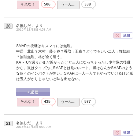
それな！
506
うーん…
338
名無しだＪ
より
20
2015年12月3日 4:58 AM
SMAPの後継はキスマイには無理。
中居→北山？木村→藤ヶ谷？香取→玉森？どうでもいい二人→舞祭組
？無理無理、格が全く違う。
KAT-TUN辺りがまだ近かったけど三人になっちゃったし少年隊の後継
かな。嵐はタイプ的にSMAPとは別のルート。嵐はなんかSMAPのよう
な個々のインパクトが無い。SMAPは一人一人でもやっていけるけど嵐
は五人がかりじゃないと味を出せない。
それな！
435
うーん…
577
名無しだＪ
より
21
2015年12月3日 5:09 AM