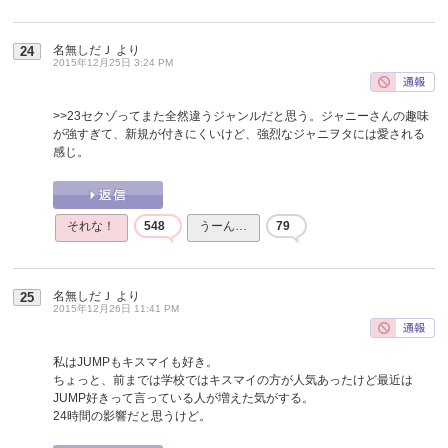
名無しだＪ
より
24
2015年12月25日 3:24 PM
>>23
セクゾってまた全然違うジャンルだと思う。ジャニーさんの趣味
が強すぎて、新規が付きにくいけど、強烈なジャニヲタには愛される
感じ。
それな！
548
うーん…
79
名無しだＪ
より
25
2015年12月26日 11:41 PM
私はJUMPもキスマイも好き。
ちょっと、前までは学校ではキスマイの方が人気あったけど最近は
JUMP好きって言っている人が増えた気がする。
24時間の影響だと思うけど。