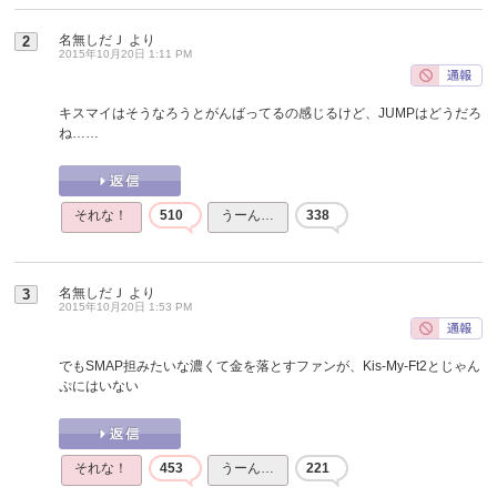
名無しだＪ
より
2
2015年10月20日 1:11 PM
キスマイはそうなろうとがんばってるの感じるけど、JUMPはどうだろ
ね……
それな！
510
うーん…
338
名無しだＪ
より
3
2015年10月20日 1:53 PM
でもSMAP担みたいな濃くて金を落とすファンが、Kis-My-Ft2とじゃん
ぷにはいない
それな！
453
うーん…
221