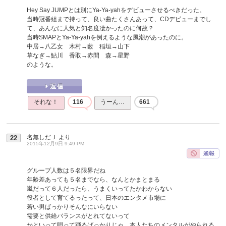
Hey Say JUMPとは別にYa-Ya-yahをデビューさせるべきだった。
当時冠番組まで持って、良い曲たくさんあって、CDデビューまでし
て、あんなに人気と知名度凄かったのに何故？
当時SMAPとYa-Ya-yahを例えるような風潮があったのに。
中居→八乙女 木村→薮 稲垣→山下
草なぎ→鮎川 香取→赤間 森→星野
のような。
それな！
116
うーん…
661
名無しだＪ
より
22
2015年12月9日 9:49 PM
グループ人数は５名限界だね
年齢差あっても５名までなら、なんとかまとまる
嵐だって６人だったら、うまくいってたかわからない
役者として育てるったって、日本のエンタメ市場に
若い男ばっかりそんなにいらない
需要と供給バランスがとれてないって
かといって唄って踊るばっかりじゃ、本人たちのメンタルがやられる