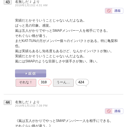
名無しだＪ
より
43
2016年1月13日 4:31 AM
実績だとかそういうことじゃないんだよなあ。
ぱっと見の印象。感覚。
嵐は五人がかりでやっとSMAPメンバー一人を相手にできる。
それぐらい格が違う。
まだKAT-TUNの方がメンバー個々のインパクトがある。特に亀梨和
也。
嵐は実績もあるし知名度もあるけど、なんかインパクトが無い。
実績だとかそういうことじゃないんだよなあ。
嵐にはSMAPのような目新しさや派手さが無い。薄い。
それな！
310
うーん…
424
名無しだＪ
より
44
2016年1月13日 7:39 PM
《嵐は五人がかりでやっとSMAPメンバー一人を相手にできる。
それぐらい格が違う。》