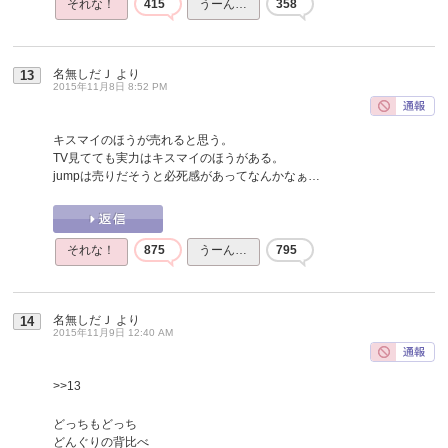
それな！
415
うーん…
358
名無しだＪ
より
13
2015年11月8日 8:52 PM
キスマイのほうが売れると思う。
TV見てても実力はキスマイのほうがある。
jumpは売りだそうと必死感があってなんかなぁ…
それな！
875
うーん…
795
名無しだＪ
より
14
2015年11月9日 12:40 AM
>>13
どっちもどっち
どんぐりの背比べ