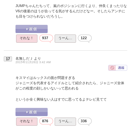
JUMPちゃんたちって、嵐のポジションに行くより、仲良くまったりな
V6の後釜のほうが合ってる気がするんだけどなー。そしたらアンチに
も目をつけられないだろうし。
それな！
937
うーん…
122
名無しだＪ
より
17
2015年11月26日 3:42 AM
キスマイはルックスの面が問題すぎる
ジャニーズを代表するアイドルとして紹介されたら、ジャニーズ全体
がこの程度の顔しかいないって思われる
というか全く興味ない人はすでに思ってるよテレビ見てて
それな！
876
うーん…
336