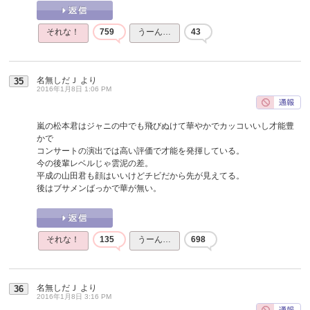
それな！
759
うーん…
43
名無しだＪ
より
35
2016年1月8日 1:06 PM
嵐の松本君はジャニの中でも飛びぬけて華やかでカッコいいし才能豊
かで
コンサートの演出では高い評価で才能を発揮している。
今の後輩レベルじゃ雲泥の差。
平成の山田君も顔はいいけどチビだから先が見えてる。
後はブサメンばっかで華が無い。
それな！
135
うーん…
698
名無しだＪ
より
36
2016年1月8日 3:16 PM