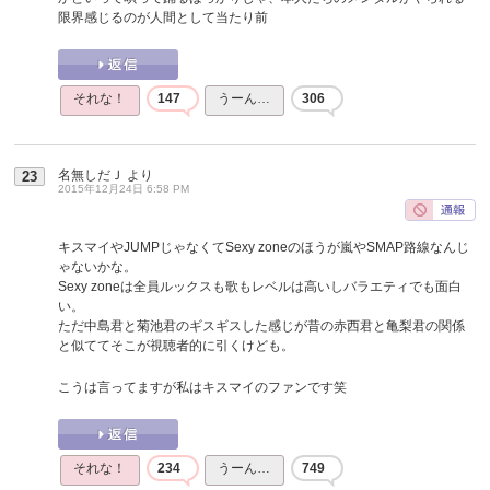
限界感じるのが人間として当たり前
それな！
147
うーん…
306
名無しだＪ
より
23
2015年12月24日 6:58 PM
キスマイやJUMPじゃなくてSexy zoneのほうが嵐やSMAP路線なんじ
ゃないかな。
Sexy zoneは全員ルックスも歌もレベルは高いしバラエティでも面白
い。
ただ中島君と菊池君のギスギスした感じが昔の赤西君と亀梨君の関係
と似ててそこが視聴者的に引くけども。
こうは言ってますが私はキスマイのファンです笑
それな！
234
うーん…
749