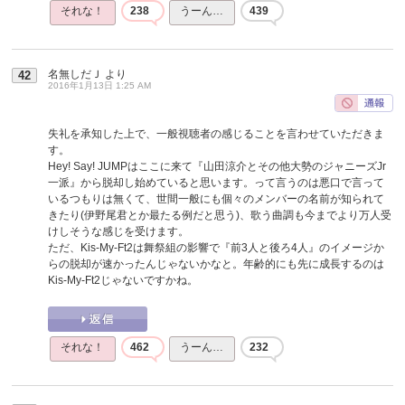
それな！
238
うーん…
439
名無しだＪ
より
42
2016年1月13日 1:25 AM
失礼を承知した上で、一般視聴者の感じることを言わせていただきま
す。
Hey! Say! JUMPはここに来て『山田涼介とその他大勢のジャニーズJr
一派』から脱却し始めていると思います。って言うのは悪口で言って
いるつもりは無くて、世間一般にも個々のメンバーの名前が知られて
きたり(伊野尾君とか最たる例だと思う)、歌う曲調も今までより万人受
けしそうな感じを受けます。
ただ、Kis-My-Ft2は舞祭組の影響で『前3人と後ろ4人』のイメージか
らの脱却が速かったんじゃないかなと。年齢的にも先に成長するのは
Kis-My-Ft2じゃないですかね。
それな！
462
うーん…
232