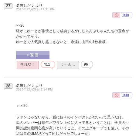
名無しだＪ
より
27
2015年12月27日 11:31 PM
>>26
確かにゆーとが俳優として成功するかにじゃんぷちゃんたちの運命が
かかってそう。
ゆーとで人気掘り起こさないと、永遠に山田の1枚看板…
それな！
411
うーん…
96
名無しだＪ
より
28
2015年12月29日 2:14 PM
＞＞20
ファンじゃないから、嵐に個々のインパクトがないって思うだけ。
嵐のメンバーは毎年パワラン上位に入ってるということは、全員の世
間的認知度関心度が高いということ。その上グループでも強い。その
辺は昔のSMAPだって同じだったでしょーが。