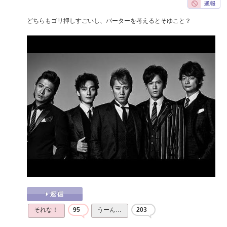
どちらもゴリ押しすごいし、バーターを考えるとそゆこと？
それな！
95
うーん…
203