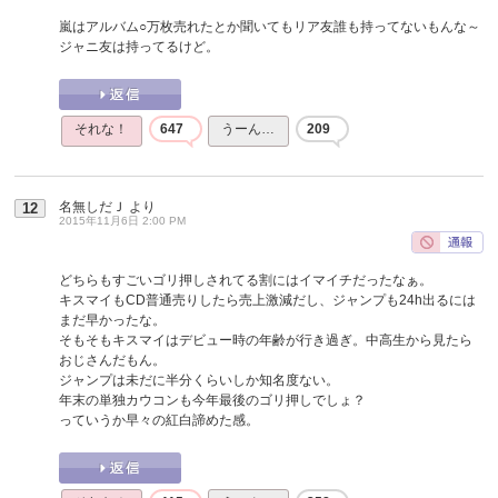
嵐はアルバム○万枚売れたとか聞いてもリア友誰も持ってないもんな～
ジャニ友は持ってるけど。
それな！
647
うーん…
209
名無しだＪ
より
12
2015年11月6日 2:00 PM
どちらもすごいゴリ押しされてる割にはイマイチだったなぁ。
キスマイもCD普通売りしたら売上激減だし、ジャンプも24h出るには
まだ早かったな。
そもそもキスマイはデビュー時の年齢が行き過ぎ。中高生から見たら
おじさんだもん。
ジャンプは未だに半分くらいしか知名度ない。
年末の単独カウコンも今年最後のゴリ押しでしょ？
っていうか早々の紅白諦めた感。