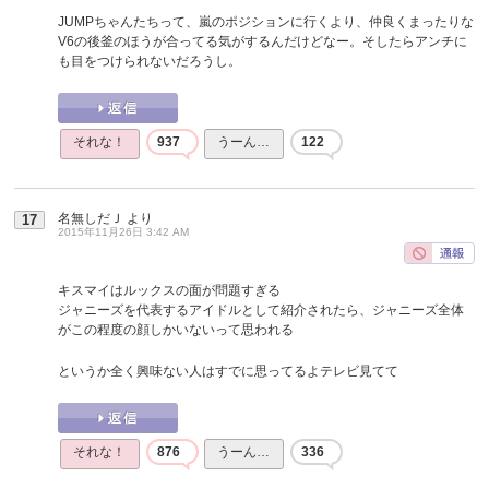
JUMPちゃんたちって、嵐のポジションに行くより、仲良くまったりな
V6の後釜のほうが合ってる気がするんだけどなー。そしたらアンチに
も目をつけられないだろうし。
それな！
937
うーん…
122
名無しだＪ
より
17
2015年11月26日 3:42 AM
キスマイはルックスの面が問題すぎる
ジャニーズを代表するアイドルとして紹介されたら、ジャニーズ全体
がこの程度の顔しかいないって思われる
というか全く興味ない人はすでに思ってるよテレビ見てて
それな！
876
うーん…
336