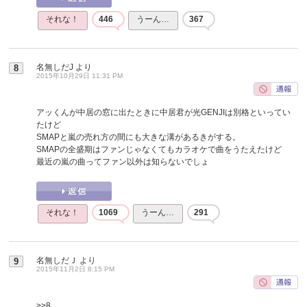
それな！
446
うーん…
367
名無しだJ
より
8
2015年10月29日 11:31 PM
アッくんが中居の窓に出たときに中居君が光GENJIは別格といってい
たけど
SMAPと嵐の売れ方の間にも大きな溝があるきがする。
SMAPの全盛期はファンじゃなくてもカラオケで曲をうたえたけど
最近の嵐の曲ってファン以外は知らないでしょ
それな！
1069
うーん…
291
名無しだＪ
より
9
2015年11月2日 8:15 PM
>>8