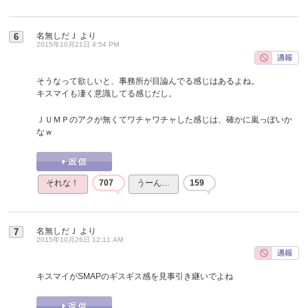
名無しだＪ
より
6
2015年10月21日 4:54 PM
そうなって欲しいと、事務所が目論んでる感じはあるよね。
キスマイも凄く意識してる感じだし。
ＪＵＭＰのアクが無くてワチャワチャした感じは、確かに嵐っぽいか
なｗ
それな！
707
うーん…
159
名無しだＪ
より
7
2015年10月26日 12:11 AM
キスマイがSMAPのギスギス感を見事引き継いでよね