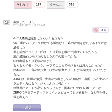
それな！
197
うーん…
315
名無しだＪ
より
19
2015年11月28日 12:22 AM
今年JUNPは躍進したといえるだろう
V6、嵐にバーターで付けても遜色なく一応の役割をはたせるまでには
成長した
嵐を前例にジュリー氏は、１０周年を機に仕掛けてくるだろう。
嵐が飛躍的に伸びたのも１０周年の前々年から。
紅白出場も１０周年の年が初。
もともとイモくさいグループでここまで伸びるとは思わなかったが、
松本の顔、二宮の演技力、桜井の学力エリートと強みは持っていたか
らね。
JUNPは、山田の素質、中島の役者としての可能性、有岡・八乙女のバ
ラエティ力にもう、ひとつふたつ何か・・
伊野尾にアート作品でも作らせるか、岡本にCNNでレポーターか
ZEROで来日アーティストにインタビューでもさせるか、など何か使い
道を考えろ