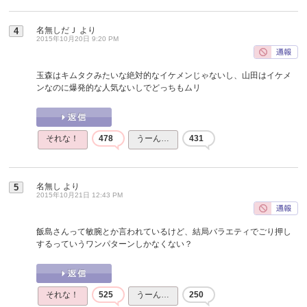
名無しだＪ
より
4
2015年10月20日 9:20 PM
玉森はキムタクみたいな絶対的なイケメンじゃないし、山田はイケメ
ンなのに爆発的な人気ないしでどっちもムリ
それな！
478
うーん…
431
名無し
より
5
2015年10月21日 12:43 PM
飯島さんって敏腕とか言われているけど、結局バラエティでごり押し
するっていうワンパターンしかなくない？
それな！
525
うーん…
250