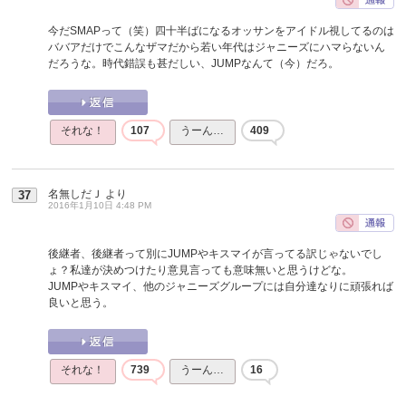
今だSMAPって（笑）四十半ばになるオッサンをアイドル視してるのは
ババアだけでこんなザマだから若い年代はジャニーズにハマらないん
だろうな。時代錯誤も甚だしい、JUMPなんて（今）だろ。
それな！
107
うーん…
409
名無しだＪ
より
37
2016年1月10日 4:48 PM
後継者、後継者って別にJUMPやキスマイが言ってる訳じゃないでし
ょ？私達が決めつけたり意見言っても意味無いと思うけどな。
JUMPやキスマイ、他のジャニーズグループには自分達なりに頑張れば
良いと思う。
それな！
739
うーん…
16