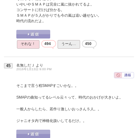
いやいやＳＭＡＰは完全に嵐に抜かれてるよ。
コンサートに行けば分かる。
ＳＭＡＰが５人がかりでも今の嵐は追い越せない。
時代の流れだよ。
それな！
494
うーん…
450
名無しだＪ
より
45
2016年1月13日 9:00 PM
そこまで言う程SMAPすごいかな。。
SMAPの曲知ってるレベル云々って、時代のおかげが大きいよ。
一般人からしたら、若作り激しいおっさん５人。。
ジャニオタ内で神格化扱いしてるだけ。。