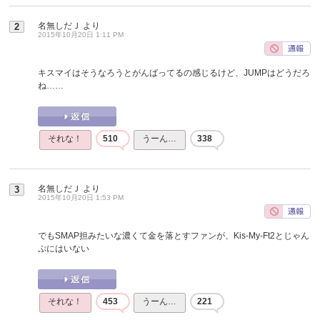
名無しだＪ
より
2
2015年10月20日 1:11 PM
キスマイはそうなろうとがんばってるの感じるけど、JUMPはどうだろ
ね……
それな！
510
うーん…
338
名無しだＪ
より
3
2015年10月20日 1:53 PM
でもSMAP担みたいな濃くて金を落とすファンが、Kis-My-Ft2とじゃん
ぷにはいない
それな！
453
うーん…
221