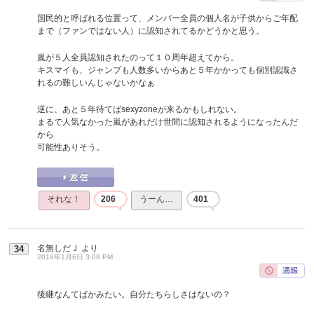
国民的と呼ばれる位置って、メンバー全員の個人名が子供からご年配
まで（ファンではない人）に認知されてるかどうかと思う。
嵐が５人全員認知されたのって１０周年超えてから。
キスマイも、ジャンプも人数多いからあと５年かかっても個別認識さ
れるの難しいんじゃないかなぁ
逆に、あと５年待てばsexyzoneが来るかもしれない。
まるで人気なかった嵐があれだけ世間に認知されるようになったんだ
から
可能性ありそう。
それな！
206
うーん…
401
名無しだＪ
より
34
2016年1月6日 3:08 PM
後継なんてばかみたい。自分たちらしさはないの？