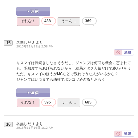
それな！
438
うーん…
369
名無しだＪ
より
15
2015年11月13日 2:58 PM
キスマイは長続きしなさそうだし、ジャンプは何回も機会に恵まれて
も、認知度すらあげられないから 結局オタク人気だけで終わりそう
ただ、キスマイのほうがMCなどで残れそうな人がいるかな？
ジャンプはいつまでも幼稚でポンコツ過ぎるとおもう
それな！
595
うーん…
685
名無しだＪ
より
16
2015年11月16日 1:12 AM