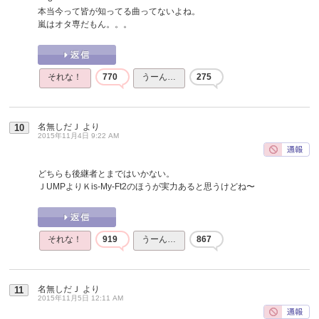
本当今って皆が知ってる曲ってないよね。
嵐はオタ専だもん。。。
それな！
770
うーん…
275
名無しだＪ
より
10
2015年11月4日 9:22 AM
どちらも後継者とまではいかない。
ＪUMPよりＫis-My-Ft2のほうが実力あると思うけどね〜
それな！
919
うーん…
867
名無しだＪ
より
11
2015年11月5日 12:11 AM