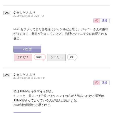
名無しだＪ
より
24
2015年12月25日 3:24 PM
>>23
セクゾってまた全然違うジャンルだと思う。ジャニーさんの趣味
が強すぎて、新規が付きにくいけど、強烈なジャニヲタには愛される
感じ。
それな！
548
うーん…
79
名無しだＪ
より
25
2015年12月26日 11:41 PM
私はJUMPもキスマイも好き。
ちょっと、前までは学校ではキスマイの方が人気あったけど最近は
JUMP好きって言っている人が増えた気がする。
24時間の影響だと思うけど。