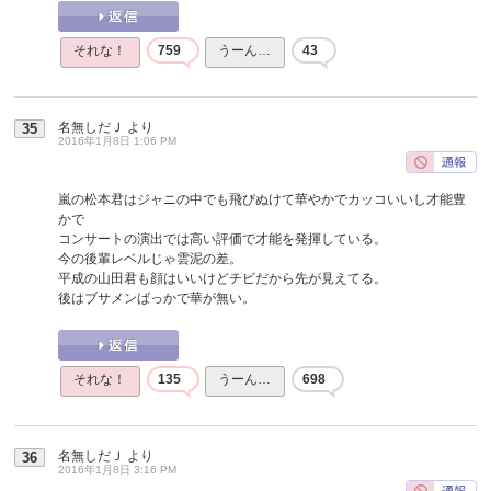
それな！
759
うーん…
43
名無しだＪ
より
35
2016年1月8日 1:06 PM
嵐の松本君はジャニの中でも飛びぬけて華やかでカッコいいし才能豊
かで
コンサートの演出では高い評価で才能を発揮している。
今の後輩レベルじゃ雲泥の差。
平成の山田君も顔はいいけどチビだから先が見えてる。
後はブサメンばっかで華が無い。
それな！
135
うーん…
698
名無しだＪ
より
36
2016年1月8日 3:16 PM