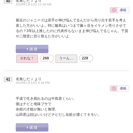
名無しだＪ
より
40
2016年1月11日 11:18 AM
最近のジャニーズは若手が伸び悩んでるんだから売り出す若手を考え
直した方がいいよ。特に飯島はいつまで藤ヶ谷をイケメン売りさせて
るの？3年以上推したのに代表作もないまま伸び悩んでるじゃん。千賀
や二階堂に切り替えた方がいいよ
それな！
268
うーん…
228
名無しだＪ
より
41
2016年1月12日 8:18 PM
平成で生き残れるのは中島君くらい。
後はチビと地味ブサで
余程の才能が無いと無理。
山田君は顔はいいけどチビだし化粧が濃くてキモい。