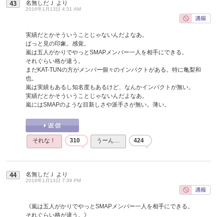
名無しだＪ
より
43
2016年1月13日 4:31 AM
実績だとかそういうことじゃないんだよなあ。
ぱっと見の印象。感覚。
嵐は五人がかりでやっとSMAPメンバー一人を相手にできる。
それぐらい格が違う。
まだKAT-TUNの方がメンバー個々のインパクトがある。特に亀梨和
也。
嵐は実績もあるし知名度もあるけど、なんかインパクトが無い。
実績だとかそういうことじゃないんだよなあ。
嵐にはSMAPのような目新しさや派手さが無い。薄い。
それな！
310
うーん…
424
名無しだＪ
より
44
2016年1月13日 7:39 PM
《嵐は五人がかりでやっとSMAPメンバー一人を相手にできる。
それぐらい格が違う。》