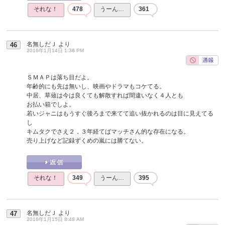
それな！
478
うーん…
361
名無しだＪ
より
46
2016年1月14日 1:36 PM
ＳＭＡＰは落ち目だよ。
年齢的にも先は無いし、映画やドラマもコケてる。
中居、草薙は今は良くても解散すれば間違いなく４人とも
お払い箱でしよ。
若いジャニはもうすぐ後ろまで来てて追い抜かれるのは目に見えてる
し
キムタクでさえ２，３年経てばマッチさん的な存在になる。
売り上げなど記録ずくめの嵐には勝てない。
それな！
349
うーん…
395
名無しだＪ
より
47
2016年1月15日 8:48 AM