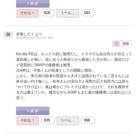
それな！
418
うーん…
163
名無しだＪ
より
26
2015年12月27日 6:37 AM
Kis-My-Ft2は、ルックス的に無理だし、ドラマでも自分売りが目立って
違和感しか無い。役に合う人格造りから勉強した方が良い。残念だけ
ど資質的にSMAPの後継者は無理。
JUMPは、中島くんの役者としての開眼に期待。
しかし、実力派の役者や監督から天才と認識されている二宮さんには
多分追い付け無いし、松本さんの演出力と視野の広さ包容力には誰も
ついて行けない。嵐は確かにブレイクは遅かったけど、それを維持す
る力は蓄えていた。残念ながらJUMPもまた嵐の後継者には成れないと
思う。
それな！
335
うーん…
366