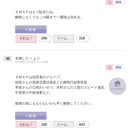
ＳＭＡＰはもう駄目だね。
解散しなくてもこの騒ぎで一層熱は冷める。
それな！
296
うーん…
318
名無しだＪ
より
48
2016年1月15日 5:11 PM
ＳＭＡＰは犯罪者のグループ。
稲垣さんの道路交通法違反と公務執行妨害容疑
草薙さんの公然わいせつ、木村さんの２度のスピード違反、
中居君の中絶強要など。
後輩の為にもならないから早く解散してください。
それな！
185
うーん…
443