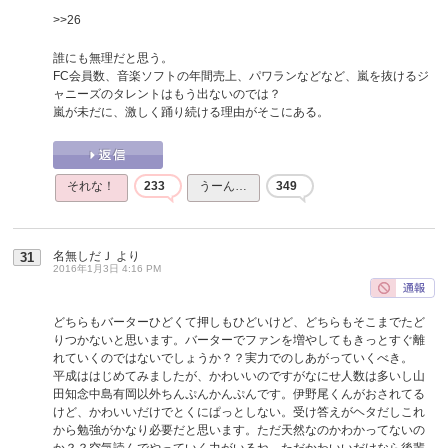
>>26
誰にも無理だと思う。
FC会員数、音楽ソフトの年間売上、パワランなどなど、嵐を抜けるジ
ャニーズのタレントはもう出ないのでは？
嵐が未だに、激しく踊り続ける理由がそこにある。
それな！
233
うーん…
349
名無しだＪ
より
31
2016年1月3日 4:16 PM
どちらもバーターひどくて押しもひどいけど、どちらもそこまでたど
りつかないと思います。バーターでファンを増やしてもきっとすぐ離
れていくのではないでしょうか？？実力でのしあがっていくべき。
平成ははじめてみましたが、かわいいのですがなにせ人数は多いし山
田知念中島有岡以外ちんぷんかんぷんです。伊野尾くんがおされてる
けど、かわいいだけでとくにぱっとしない。受け答えがヘタだしこれ
から勉強がかなり必要だと思います。ただ天然なのかわかってないの
か？？空気読んでやっていく力がいるね。ただかわいいだけなら後輩