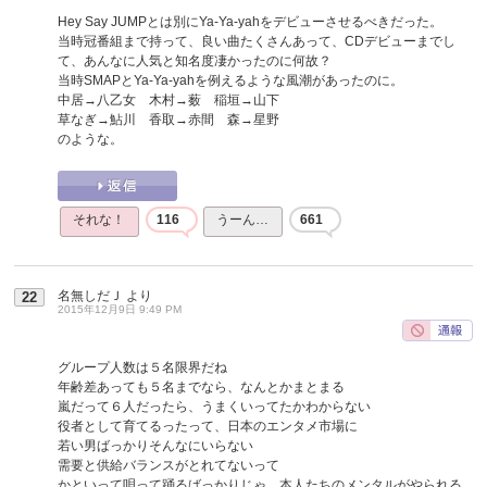
Hey Say JUMPとは別にYa-Ya-yahをデビューさせるべきだった。
当時冠番組まで持って、良い曲たくさんあって、CDデビューまでし
て、あんなに人気と知名度凄かったのに何故？
当時SMAPとYa-Ya-yahを例えるような風潮があったのに。
中居→八乙女 木村→薮 稲垣→山下
草なぎ→鮎川 香取→赤間 森→星野
のような。
それな！
116
うーん…
661
名無しだＪ
より
22
2015年12月9日 9:49 PM
グループ人数は５名限界だね
年齢差あっても５名までなら、なんとかまとまる
嵐だって６人だったら、うまくいってたかわからない
役者として育てるったって、日本のエンタメ市場に
若い男ばっかりそんなにいらない
需要と供給バランスがとれてないって
かといって唄って踊るばっかりじゃ、本人たちのメンタルがやられる