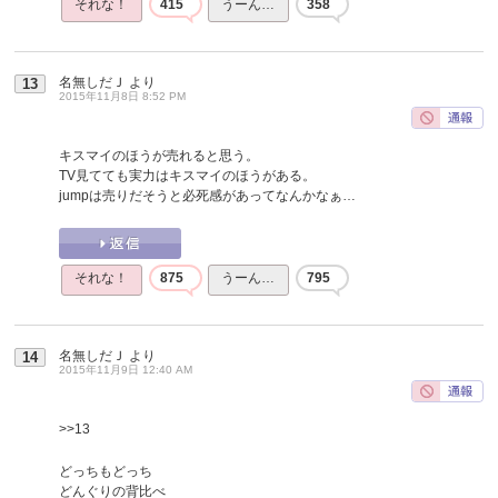
それな！
415
うーん…
358
名無しだＪ
より
13
2015年11月8日 8:52 PM
キスマイのほうが売れると思う。
TV見てても実力はキスマイのほうがある。
jumpは売りだそうと必死感があってなんかなぁ…
それな！
875
うーん…
795
名無しだＪ
より
14
2015年11月9日 12:40 AM
>>13
どっちもどっち
どんぐりの背比べ