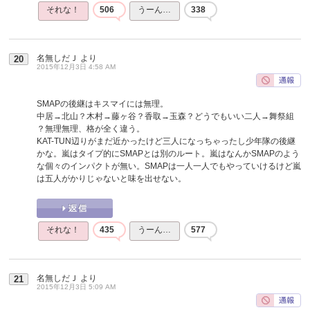
それな！
506
うーん…
338
名無しだＪ
より
20
2015年12月3日 4:58 AM
SMAPの後継はキスマイには無理。
中居→北山？木村→藤ヶ谷？香取→玉森？どうでもいい二人→舞祭組
？無理無理、格が全く違う。
KAT-TUN辺りがまだ近かったけど三人になっちゃったし少年隊の後継
かな。嵐はタイプ的にSMAPとは別のルート。嵐はなんかSMAPのよう
な個々のインパクトが無い。SMAPは一人一人でもやっていけるけど嵐
は五人がかりじゃないと味を出せない。
それな！
435
うーん…
577
名無しだＪ
より
21
2015年12月3日 5:09 AM