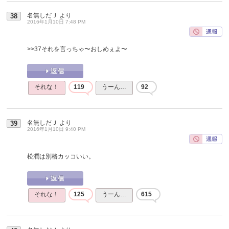
名無しだＪ
より
38
2016年1月10日 7:48 PM
>>37
それを言っちゃ〜おしめぇよ〜
それな！
119
うーん…
92
名無しだＪ
より
39
2016年1月10日 9:40 PM
松潤は別格カッコいい。
それな！
125
うーん…
615