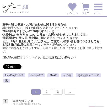
マイページ
ストア
メニュー
夏季休暇 の発送・お問い合わせに関するお知らせ
誠に勝手ながら、以下の期間を休業とさせていただきます。
2026年8月11日(火)~2026年8月16日(日)
休業中にいただきました、ご注文・お問い合わせにつきましては、
営業再開の8月17日(月)以降、順に対応
させていただきます。
また、
8月8日(土)以降にいただいた、ご注文・
お問い合わせにつきましても、
8月17日(月)以降に対応
させていただく場合がございます。
大変ご迷惑をおかけしますが、
何卒ご了承くださいますようお願い申し上げま
す。
SMAPの後継者はキスマイで、嵐の後継者はJUMPなの？
Hey!Say!JUMP
Kis-My-Ft2
SMAP
その他
その他ジャニーズ
嵐
2
3
→
1
事務所担？
より
1
2015年10月20日 1:03 AM