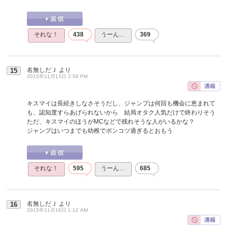
それな！
438
うーん…
369
名無しだＪ
より
15
2015年11月13日 2:58 PM
キスマイは長続きしなさそうだし、ジャンプは何回も機会に恵まれて
も、認知度すらあげられないから 結局オタク人気だけで終わりそう
ただ、キスマイのほうがMCなどで残れそうな人がいるかな？
ジャンプはいつまでも幼稚でポンコツ過ぎるとおもう
それな！
595
うーん…
685
名無しだＪ
より
16
2015年11月16日 1:12 AM