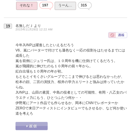
それな！
197
うーん…
315
名無しだＪ
より
19
2015年11月28日 12:22 AM
今年JUNPは躍進したといえるだろう
V6、嵐にバーターで付けても遜色なく一応の役割をはたせるまでには
成長した
嵐を前例にジュリー氏は、１０周年を機に仕掛けてくるだろう。
嵐が飛躍的に伸びたのも１０周年の前々年から。
紅白出場も１０周年の年が初。
もともとイモくさいグループでここまで伸びるとは思わなかったが、
松本の顔、二宮の演技力、桜井の学力エリートと強みは持っていたか
らね。
JUNPは、山田の素質、中島の役者としての可能性、有岡・八乙女のバ
ラエティ力にもう、ひとつふたつ何か・・
伊野尾にアート作品でも作らせるか、岡本にCNNでレポーターか
ZEROで来日アーティストにインタビューでもさせるか、など何か使い
道を考えろ