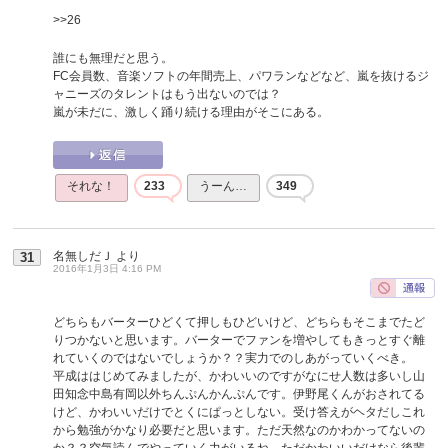
>>26
誰にも無理だと思う。
FC会員数、音楽ソフトの年間売上、パワランなどなど、嵐を抜けるジ
ャニーズのタレントはもう出ないのでは？
嵐が未だに、激しく踊り続ける理由がそこにある。
それな！
233
うーん…
349
名無しだＪ
より
31
2016年1月3日 4:16 PM
どちらもバーターひどくて押しもひどいけど、どちらもそこまでたど
りつかないと思います。バーターでファンを増やしてもきっとすぐ離
れていくのではないでしょうか？？実力でのしあがっていくべき。
平成ははじめてみましたが、かわいいのですがなにせ人数は多いし山
田知念中島有岡以外ちんぷんかんぷんです。伊野尾くんがおされてる
けど、かわいいだけでとくにぱっとしない。受け答えがヘタだしこれ
から勉強がかなり必要だと思います。ただ天然なのかわかってないの
か？？空気読んでやっていく力がいるね。ただかわいいだけなら後輩