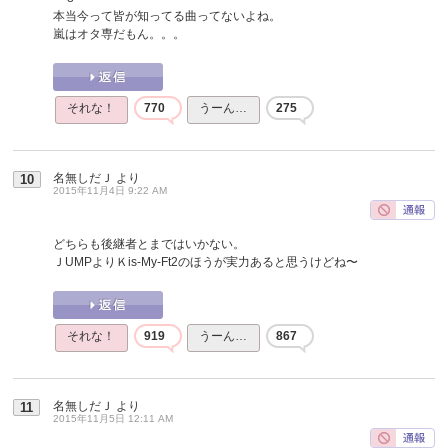
本当今って皆が知ってる曲ってないよね。
嵐はオタ専だもん。。。
それな！
770
うーん…
275
名無しだＪ
より
10
2015年11月4日 9:22 AM
どちらも後継者とまではいかない。
ＪUMPよりＫis-My-Ft2のほうが実力あると思うけどね〜
それな！
919
うーん…
867
名無しだＪ
より
11
2015年11月5日 12:11 AM