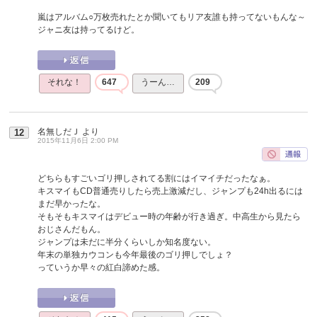
嵐はアルバム○万枚売れたとか聞いてもリア友誰も持ってないもんな～
ジャニ友は持ってるけど。
それな！
647
うーん…
209
名無しだＪ
より
12
2015年11月6日 2:00 PM
どちらもすごいゴリ押しされてる割にはイマイチだったなぁ。
キスマイもCD普通売りしたら売上激減だし、ジャンプも24h出るには
まだ早かったな。
そもそもキスマイはデビュー時の年齢が行き過ぎ。中高生から見たら
おじさんだもん。
ジャンプは未だに半分くらいしか知名度ない。
年末の単独カウコンも今年最後のゴリ押しでしょ？
っていうか早々の紅白諦めた感。