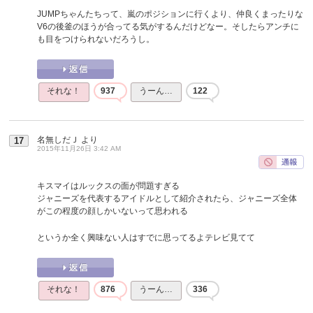
JUMPちゃんたちって、嵐のポジションに行くより、仲良くまったりな
V6の後釜のほうが合ってる気がするんだけどなー。そしたらアンチに
も目をつけられないだろうし。
それな！
937
うーん…
122
名無しだＪ
より
17
2015年11月26日 3:42 AM
キスマイはルックスの面が問題すぎる
ジャニーズを代表するアイドルとして紹介されたら、ジャニーズ全体
がこの程度の顔しかいないって思われる
というか全く興味ない人はすでに思ってるよテレビ見てて
それな！
876
うーん…
336