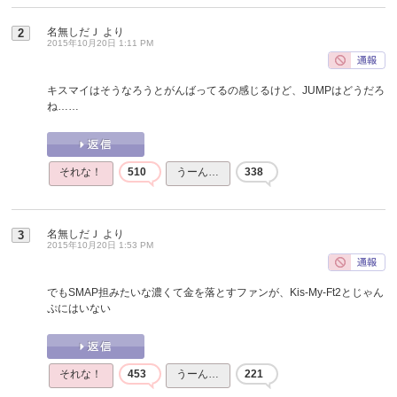
名無しだＪ
より
2
2015年10月20日 1:11 PM
キスマイはそうなろうとがんばってるの感じるけど、JUMPはどうだろ
ね……
それな！
510
うーん…
338
名無しだＪ
より
3
2015年10月20日 1:53 PM
でもSMAP担みたいな濃くて金を落とすファンが、Kis-My-Ft2とじゃん
ぷにはいない
それな！
453
うーん…
221