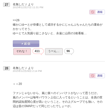
名無しだＪ
より
27
2015年12月27日 11:31 PM
>>26
確かにゆーとが俳優として成功するかにじゃんぷちゃんたちの運命が
かかってそう。
ゆーとで人気掘り起こさないと、永遠に山田の1枚看板…
それな！
411
うーん…
96
名無しだＪ
より
28
2015年12月29日 2:14 PM
＞＞20
ファンじゃないから、嵐に個々のインパクトがないって思うだけ。
嵐のメンバーは毎年パワラン上位に入ってるということは、全員の世
間的認知度関心度が高いということ。その上グループでも強い。その
辺は昔のSMAPだって同じだったでしょーが。