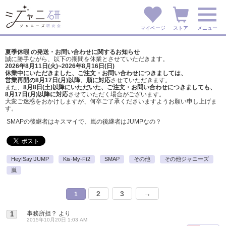
マイページ
ストア
メニュー
夏季休暇 の発送・お問い合わせに関するお知らせ
誠に勝手ながら、以下の期間を休業とさせていただきます。
2026年8月11日(火)~2026年8月16日(日)
休業中にいただきました、ご注文・お問い合わせにつきましては、
営業再開の8月17日(月)以降、順に対応
させていただきます。
また、
8月8日(土)以降にいただいた、ご注文・
お問い合わせにつきましても、
8月17日(月)以降に対応
させていただく場合がございます。
大変ご迷惑をおかけしますが、
何卒ご了承くださいますようお願い申し上げま
す。
SMAPの後継者はキスマイで、嵐の後継者はJUMPなの？
Hey!Say!JUMP
Kis-My-Ft2
SMAP
その他
その他ジャニーズ
嵐
2
3
→
1
事務所担？
より
1
2015年10月20日 1:03 AM