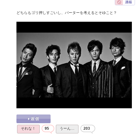
どちらもゴリ押しすごいし、バーターを考えるとそゆこと？
それな！
95
うーん…
203