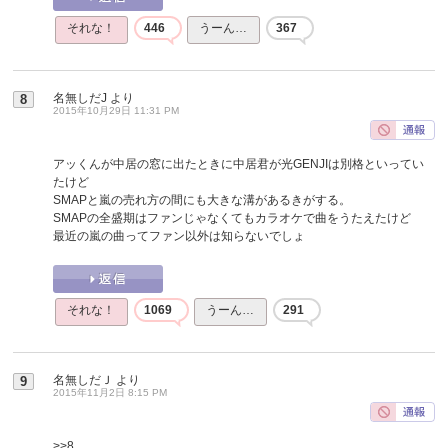
それな！
446
うーん…
367
名無しだJ
より
8
2015年10月29日 11:31 PM
アッくんが中居の窓に出たときに中居君が光GENJIは別格といってい
たけど
SMAPと嵐の売れ方の間にも大きな溝があるきがする。
SMAPの全盛期はファンじゃなくてもカラオケで曲をうたえたけど
最近の嵐の曲ってファン以外は知らないでしょ
それな！
1069
うーん…
291
名無しだＪ
より
9
2015年11月2日 8:15 PM
>>8