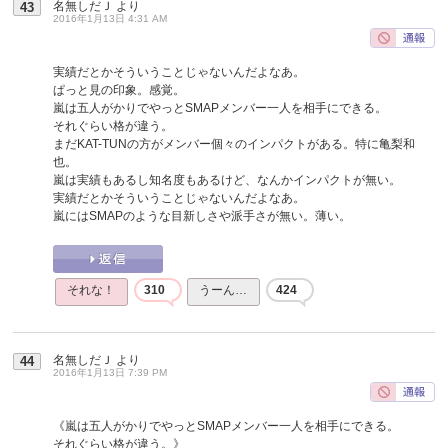
名無しだＪ
より
43
2016年1月13日 4:31 AM
実績だとかそういうことじゃないんだよなあ。
ぱっと見の印象。感覚。
嵐は五人がかりでやっとSMAPメンバー一人を相手にできる。
それぐらい格が違う。
まだKAT-TUNの方がメンバー個々のインパクトがある。特に亀梨和
也。
嵐は実績もあるし知名度もあるけど、なんかインパクトが無い。
実績だとかそういうことじゃないんだよなあ。
嵐にはSMAPのような目新しさや派手さが無い。薄い。
それな！
310
うーん…
424
名無しだＪ
より
44
2016年1月13日 7:39 PM
《嵐は五人がかりでやっとSMAPメンバー一人を相手にできる。
それぐらい格が違う。》