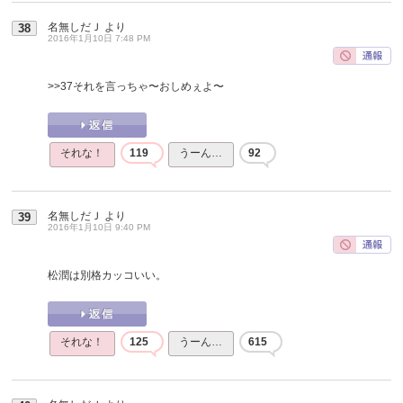
名無しだＪ
より
38
2016年1月10日 7:48 PM
>>37
それを言っちゃ〜おしめぇよ〜
それな！
119
うーん…
92
名無しだＪ
より
39
2016年1月10日 9:40 PM
松潤は別格カッコいい。
それな！
125
うーん…
615