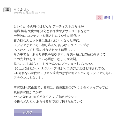
もうふ
より
18
2015年11月26日 6:17 PM
というか 今の時代はどんな アーティストだろうが
結局 娯楽 文化の細分化と多様性やダウンロードなどで
一般的に コンテンツを購入しにくい冬の時代で
昔の様な大ヒット曲は生まれにくくなった時代。
メディアがぐいぐい押し込んで あらゆるタイアップが
あったとしても 昔の様な大ヒットは難しい。
その中でも、あまり特典を増やさず、形態も殆どは2種に押さえて
この売上げを保っている嵐は、むしろ大健闘。
嵐もここ しばらく、もうそんなにプッシュされていない。
今は三代目とかEXILEグループ 他ジャニの方がよほど押されてる。
CD売れない時代のミリオン達成のはずの新アルバムもメディアで何の
アナウンスもないし。
事実CMも沢山出ている割に、自身出演のCMには 全くタイアップに
嵐自身の曲がつかず
やっと3年ぶりのCMタイアップ曲が ゼクシィ
今後もどんどん あらゆる形で落し下げられていく