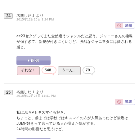
名無しだＪ
より
24
2015年12月25日 3:24 PM
>>23
セクゾってまた全然違うジャンルだと思う。ジャニーさんの趣味
が強すぎて、新規が付きにくいけど、強烈なジャニヲタには愛される
感じ。
それな！
548
うーん…
79
名無しだＪ
より
25
2015年12月26日 11:41 PM
私はJUMPもキスマイも好き。
ちょっと、前までは学校ではキスマイの方が人気あったけど最近は
JUMP好きって言っている人が増えた気がする。
24時間の影響だと思うけど。