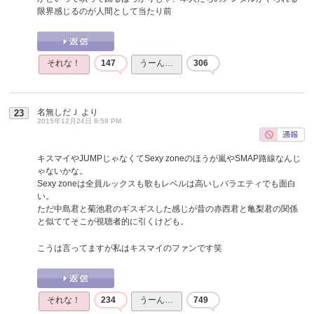
限界感じるのが人間として当たり前
それな！
147
うーん…
306
名無しだＪ
より
23
2015年12月24日 6:58 PM
キスマイやJUMPじゃなくてSexy zoneのほうが嵐やSMAP路線なんじ
ゃないかな。
Sexy zoneは全員ルックスも歌もレベルは高いしバラエティでも面白
い。
ただ中島君と菊池君のギスギスした感じが昔の赤西君と亀梨君の関係
と似ててそこが視聴者的に引くけども。
こうは言ってますが私はキスマイのファンです笑
それな！
234
うーん…
749