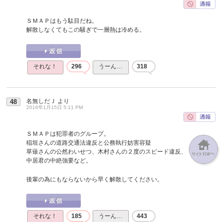
ＳＭＡＰはもう駄目だね。
解散しなくてもこの騒ぎで一層熱は冷める。
それな！
296
うーん…
318
名無しだＪ
より
48
2016年1月15日 5:11 PM
ＳＭＡＰは犯罪者のグループ。
稲垣さんの道路交通法違反と公務執行妨害容疑
草薙さんの公然わいせつ、木村さんの２度のスピード違反、
中居君の中絶強要など。
後輩の為にもならないから早く解散してください。
それな！
185
うーん…
443