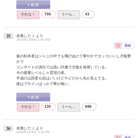
それな！
759
うーん…
43
名無しだＪ
より
35
2016年1月8日 1:06 PM
嵐の松本君はジャニの中でも飛びぬけて華やかでカッコいいし才能豊
かで
コンサートの演出では高い評価で才能を発揮している。
今の後輩レベルじゃ雲泥の差。
平成の山田君も顔はいいけどチビだから先が見えてる。
後はブサメンばっかで華が無い。
それな！
135
うーん…
698
名無しだＪ
より
36
2016年1月8日 3:16 PM