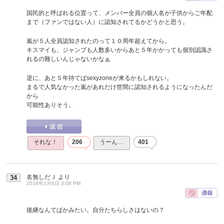
国民的と呼ばれる位置って、メンバー全員の個人名が子供からご年配
まで（ファンではない人）に認知されてるかどうかと思う。
嵐が５人全員認知されたのって１０周年超えてから。
キスマイも、ジャンプも人数多いからあと５年かかっても個別認識さ
れるの難しいんじゃないかなぁ
逆に、あと５年待てばsexyzoneが来るかもしれない。
まるで人気なかった嵐があれだけ世間に認知されるようになったんだ
から
可能性ありそう。
それな！
206
うーん…
401
名無しだＪ
より
34
2016年1月6日 3:08 PM
後継なんてばかみたい。自分たちらしさはないの？