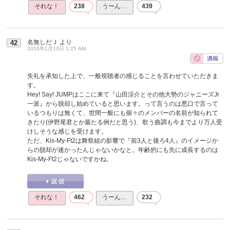
それな！
238
うーん…
439
名無しだＪ
より
42
2016年1月13日 1:25 AM
失礼を承知した上で、一般視聴者の感じることを言わせていただきま
す。
Hey! Say! JUMPはここに来て『山田涼介とその他大勢のジャニーズJr
一派』から脱却し始めていると思います。って言うのは悪口で言って
いるつもりは無くて、世間一般にも個々のメンバーの名前が知られて
きたり(伊野尾君とか最たる例だと思う)、歌う曲調も今までより万人受
けしそうな感じを受けます。
ただ、Kis-My-Ft2は舞祭組の影響で『前3人と後ろ4人』のイメージか
らの脱却が速かったんじゃないかなと。年齢的にも先に成長するのは
Kis-My-Ft2じゃないですかね。
それな！
462
うーん…
232