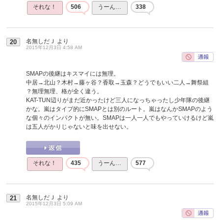
それな！
506
うーん…
338
名無しだＪ
より
20
2015年12月3日 4:58 AM
SMAPの後継はキスマイには無理。
中居→北山？木村→藤ヶ谷？香取→玉森？どうでもいい二人→舞祭組
？無理無理、格が全く違う。
KAT-TUN辺りがまだ近かったけど三人になっちゃったし少年隊の後継
かな。嵐はタイプ的にSMAPとは別のルート。嵐はなんかSMAPのよう
な個々のインパクトが無い。SMAPは一人一人でもやっていけるけど嵐
は五人がかりじゃないと味を出せない。
それな！
435
うーん…
577
名無しだＪ
より
21
2015年12月3日 5:09 AM