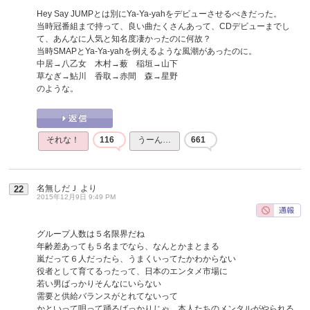
Hey Say JUMPとは別にYa-Ya-yahをデビューさせるべきだった。
当時冠番組まで持って、良い曲たくさんあって、CDデビューまでし
て、あんなに人気と知名度凄かったのに何故？
当時SMAPとYa-Ya-yahを例えるような風潮があったのに。
中居→八乙女 木村→薮 稲垣→山下
草なぎ→鮎川 香取→赤間 森→星野
のような。
それな！
116
うーん…
661
名無しだＪ
より
22
2015年12月9日 9:49 PM
グループ人数は５名限界だね
年齢差あっても５名までなら、なんとかまとまる
嵐だって６人だったら、うまくいってたかわからない
役者として育てるったって、日本のエンタメ市場に
若い男ばっかりそんなにいらない
需要と供給バランスがとれてないって
かといって唄って踊るばっかりじゃ、本人たちのメンタルがやられる