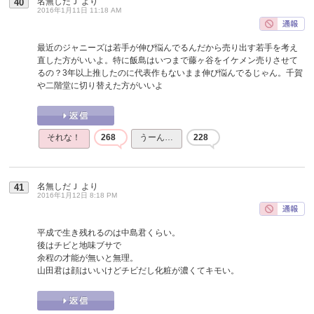
名無しだＪ
より
40
2016年1月11日 11:18 AM
最近のジャニーズは若手が伸び悩んでるんだから売り出す若手を考え
直した方がいいよ。特に飯島はいつまで藤ヶ谷をイケメン売りさせて
るの？3年以上推したのに代表作もないまま伸び悩んでるじゃん。千賀
や二階堂に切り替えた方がいいよ
それな！
268
うーん…
228
名無しだＪ
より
41
2016年1月12日 8:18 PM
平成で生き残れるのは中島君くらい。
後はチビと地味ブサで
余程の才能が無いと無理。
山田君は顔はいいけどチビだし化粧が濃くてキモい。