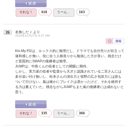
それな！
418
うーん…
163
名無しだＪ
より
26
2015年12月27日 6:37 AM
Kis-My-Ft2は、ルックス的に無理だし、ドラマでも自分売りが目立って
違和感しか無い。役に合う人格造りから勉強した方が良い。残念だけ
ど資質的にSMAPの後継者は無理。
JUMPは、中島くんの役者としての開眼に期待。
しかし、実力派の役者や監督から天才と認識されている二宮さんには
多分追い付け無いし、松本さんの演出力と視野の広さ包容力には誰も
ついて行けない。嵐は確かにブレイクは遅かったけど、それを維持す
る力は蓄えていた。残念ながらJUMPもまた嵐の後継者には成れないと
思う。
それな！
335
うーん…
366