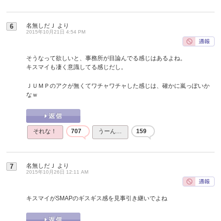
名無しだＪ
より
6
2015年10月21日 4:54 PM
そうなって欲しいと、事務所が目論んでる感じはあるよね。
キスマイも凄く意識してる感じだし。
ＪＵＭＰのアクが無くてワチャワチャした感じは、確かに嵐っぽいか
なｗ
それな！
707
うーん…
159
名無しだＪ
より
7
2015年10月26日 12:11 AM
キスマイがSMAPのギスギス感を見事引き継いでよね