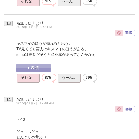
それな！
415
うーん…
358
名無しだＪ
より
13
2015年11月8日 8:52 PM
キスマイのほうが売れると思う。
TV見てても実力はキスマイのほうがある。
jumpは売りだそうと必死感があってなんかなぁ…
それな！
875
うーん…
795
名無しだＪ
より
14
2015年11月9日 12:40 AM
>>13
どっちもどっち
どんぐりの背比べ