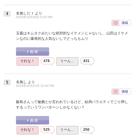
名無しだＪ
より
4
2015年10月20日 9:20 PM
玉森はキムタクみたいな絶対的なイケメンじゃないし、山田はイケメ
ンなのに爆発的な人気ないしでどっちもムリ
それな！
478
うーん…
431
名無し
より
5
2015年10月21日 12:43 PM
飯島さんって敏腕とか言われているけど、結局バラエティでごり押し
するっていうワンパターンしかなくない？
それな！
525
うーん…
250