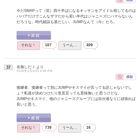
今だSMAPって（笑）四十半ばになるオッサンをアイドル視してるのは
ババアだけでこんなザマだから若い年代はジャニーズにハマらないん
だろうな。時代錯誤も甚だしい、JUMPなんて（今）だろ。
それな！
107
うーん…
409
名無しだＪ
より
37
2016年1月10日 4:48 PM
後継者、後継者って別にJUMPやキスマイが言ってる訳じゃないでし
ょ？私達が決めつけたり意見言っても意味無いと思うけどな。
JUMPやキスマイ、他のジャニーズグループには自分達なりに頑張れば
良いと思う。
それな！
739
うーん…
16