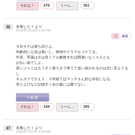
それな！
478
うーん…
361
名無しだＪ
より
46
2016年1月14日 1:36 PM
ＳＭＡＰは落ち目だよ。
年齢的にも先は無いし、映画やドラマもコケてる。
中居、草薙は今は良くても解散すれば間違いなく４人とも
お払い箱でしよ。
若いジャニはもうすぐ後ろまで来てて追い抜かれるのは目に見えてる
し
キムタクでさえ２，３年経てばマッチさん的な存在になる。
売り上げなど記録ずくめの嵐には勝てない。
それな！
349
うーん…
395
名無しだＪ
より
47
2016年1月15日 8:48 AM