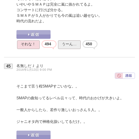
いやいやＳＭＡＰは完全に嵐に抜かれてるよ。
コンサートに行けば分かる。
ＳＭＡＰが５人がかりでも今の嵐は追い越せない。
時代の流れだよ。
それな！
494
うーん…
450
名無しだＪ
より
45
2016年1月13日 9:00 PM
そこまで言う程SMAPすごいかな。。
SMAPの曲知ってるレベル云々って、時代のおかげが大きいよ。
一般人からしたら、若作り激しいおっさん５人。。
ジャニオタ内で神格化扱いしてるだけ。。