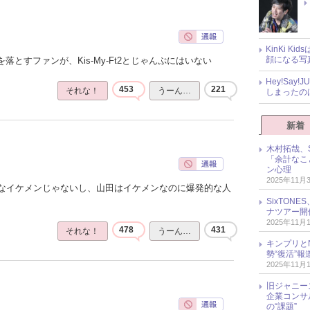
KinKi K
顔になる写
落とすファンが、Kis-My-Ft2とじゃんぷにはいない
Hey!Sa
453
221
それな！
うーん…
しまったの
新着
木村拓哉、S
「余計なこ
ン心理
2025年11月
なイケメンじゃないし、山田はイケメンなのに爆発的な人
SixTO
ナツアー開
2025年11月
478
431
それな！
うーん…
キンプリとN
勢“復活”
2025年11月
旧ジャニー
企業コンサル
の“課題”