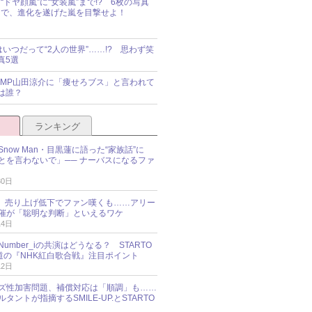
“ドヤ顔嵐”に“女装嵐”まで!? 6枚の写真
で、進化を遂げた嵐を目撃せよ！
idsはいつだって“2人の世界”……!? 思わず笑
真5選
y!JUMP山田涼介に「痩せろブス」と言われて
は誰？
ランキング
now Man・目黒蓮に語った“家族話”に
とを言わないで」── ナーバスになるファ
30日
NES、売り上げ低下でファン嘆くも……アリー
催が「聡明な判断」といえるワケ
14日
umber_iの共演はどうなる？ STARTO
報道の『NHK紅白歌合戦』注目ポイント
12日
ズ性加害問題、補償対応は「順調」も……
タントが指摘するSMILE-UP.とSTARTO