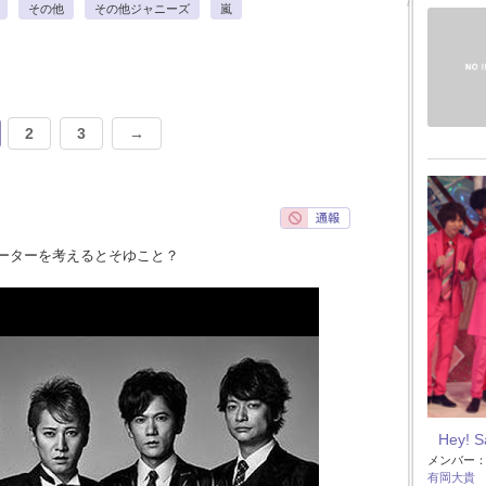
その他
その他ジャニーズ
嵐
2
3
→
ーターを考えるとそゆこと？
Hey! 
メンバー
有岡大貴