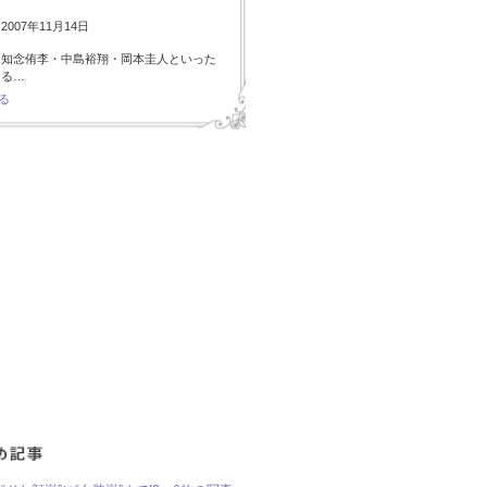
007年11月14日
・知念侑李・中島裕翔・岡本圭人といった
ある…
る