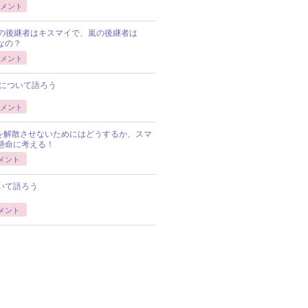
メント
Pの後継者はキスマイで、嵐の後継者は
Pなの？
メント
について語ろう
メント
Pを解散させないためにはどうするか、スマ
懸命に考える！
メント
いて語ろう
メント