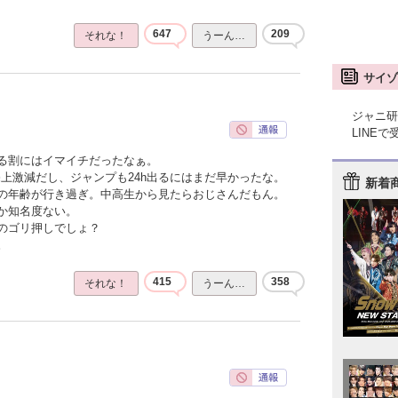
647
209
それな！
うーん…
サイゾ
ジャニ研
LINE
る割にはイマイチだったなぁ。
上激減だし、ジャンプも24h出るにはまだ早かったな。
新着
の年齢が行き過ぎ。中高生から見たらおじさんだもん。
か知名度ない。
のゴリ押しでしょ？
。
415
358
それな！
うーん…