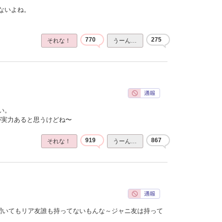
ないよね。
770
275
それな！
うーん…
い。
ほうが実力あると思うけどね〜
919
867
それな！
うーん…
聞いてもリア友誰も持ってないもんな～ジャニ友は持って