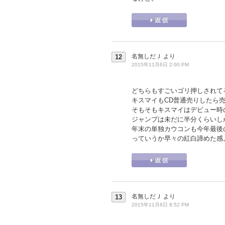
名無しだＪ
より
12
2015年11月6日 2:00 PM
どちらもすごいゴリ押しされて
キスマイもCD普通売りしたら売
そもそもキスマイはデビュー時
ジャンプは未だに半分くらいし
年末の単独カウコンも今年最後
っていうか早々の紅白諦めた感
名無しだＪ
より
13
2015年11月8日 8:52 PM