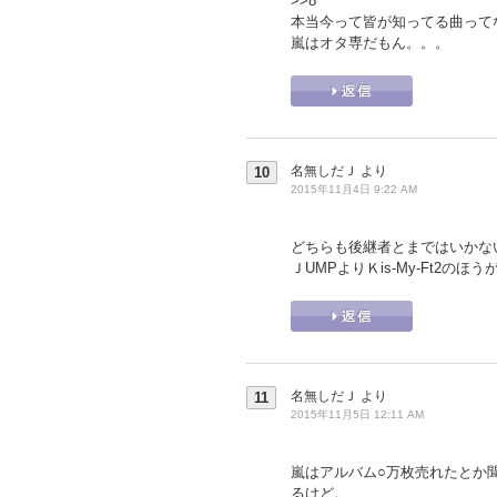
>>8
本当今って皆が知ってる曲って
嵐はオタ専だもん。。。
名無しだＪ
より
10
2015年11月4日 9:22 AM
どちらも後継者とまではいかな
ＪUMPよりＫis-My-Ft2の
名無しだＪ
より
11
2015年11月5日 12:11 AM
嵐はアルバム○万枚売れたとか
るけど。