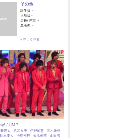
その他
誕生日: -
入所日:-
身長/ 体重: -
血液型: -
詳しく見る
Say! JUMP
：
薮宏太
八乙女光
伊野尾慧
高木雄也
岡本圭人
中島裕翔
知念侑李
山田涼