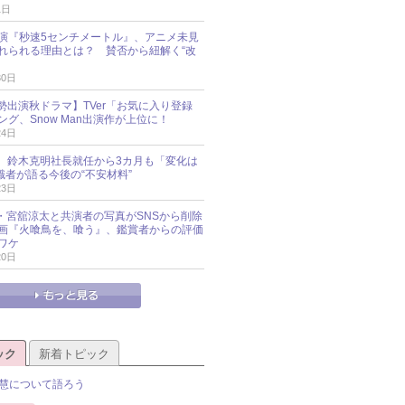
1日
演『秒速5センチメートル』、アニメ未見
れられる理由とは？ 賛否から紐解く“改
30日
O勢出演秋ドラマ】TVer「お気に入り登録
グ、Snow Man出演作が上位に！
24日
O社、鈴木克明社長就任から3カ月も「変化は
識者が語る今後の“不安材料”
23日
an・宮舘涼太と共演者の写真がSNSから削除
 映画『火喰鳥を、喰う』、鑑賞者からの評価
ワケ
20日
ック
新着トピック
慧について語ろう