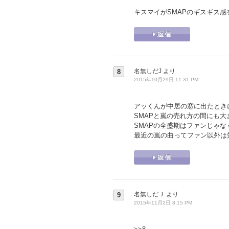
キスマイがSMAPのギスギス
名無しだJ
より
8
2015年10月29日 11:31 PM
アッくんが中居の窓に出たときに
SMAPと嵐の売れ方の間にも
SMAPの全盛期はファンじゃ
最近の嵐の曲ってファン以外は
名無しだＪ
より
9
2015年11月2日 8:15 PM