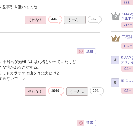
238
コ
感を見事引き継いでよね
SMA
JUM
446
367
それな！
うーん…
214
コ
三宅健
107
コ
SMA
中居君が光GENJIは別格といっていたけど
オタが
大きな溝があるきがする。
94
コ
なくてもカラオケで曲をうたえたけど
知らないでしょ
嵐につ
93
1069
291
コ
それな！
うーん…