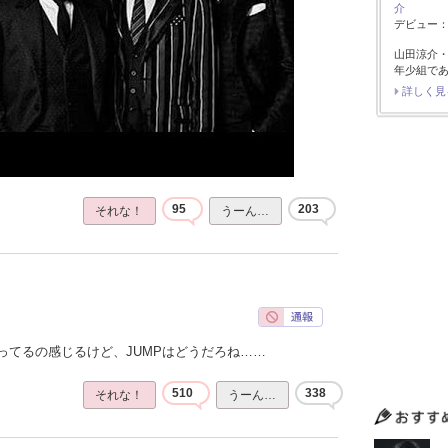
介
デビュー：2
山田涼介
年少組で
詳しく見
95
203
それな！
うーん…
ってるの感じるけど、JUMPはどうだろね……
510
338
それな！
うーん…