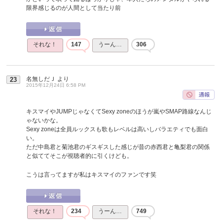
限界感じるのが人間として当たり前
それな！
147
うーん…
306
名無しだＪ
より
23
2015年12月24日 6:58 PM
キスマイやJUMPじゃなくてSexy zoneのほうが嵐やSMAP路線なんじ
ゃないかな。
Sexy zoneは全員ルックスも歌もレベルは高いしバラエティでも面白
い。
ただ中島君と菊池君のギスギスした感じが昔の赤西君と亀梨君の関係
と似ててそこが視聴者的に引くけども。
こうは言ってますが私はキスマイのファンです笑
それな！
234
うーん…
749