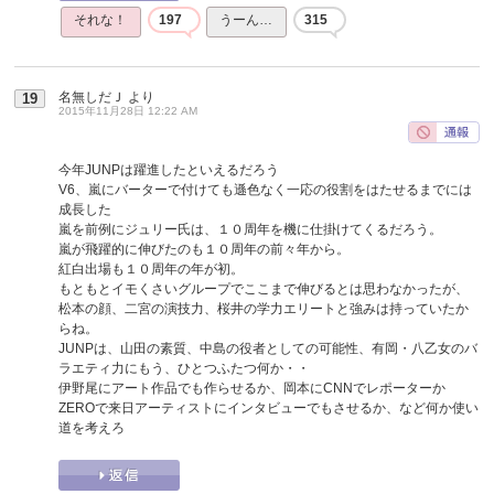
それな！
197
うーん…
315
名無しだＪ
より
19
2015年11月28日 12:22 AM
今年JUNPは躍進したといえるだろう
V6、嵐にバーターで付けても遜色なく一応の役割をはたせるまでには
成長した
嵐を前例にジュリー氏は、１０周年を機に仕掛けてくるだろう。
嵐が飛躍的に伸びたのも１０周年の前々年から。
紅白出場も１０周年の年が初。
もともとイモくさいグループでここまで伸びるとは思わなかったが、
松本の顔、二宮の演技力、桜井の学力エリートと強みは持っていたか
らね。
JUNPは、山田の素質、中島の役者としての可能性、有岡・八乙女のバ
ラエティ力にもう、ひとつふたつ何か・・
伊野尾にアート作品でも作らせるか、岡本にCNNでレポーターか
ZEROで来日アーティストにインタビューでもさせるか、など何か使い
道を考えろ