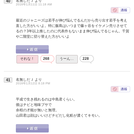
名無しだＪ
より
40
2016年1月11日 11:18 AM
最近のジャニーズは若手が伸び悩んでるんだから売り出す若手を考え
直した方がいいよ。特に飯島はいつまで藤ヶ谷をイケメン売りさせて
るの？3年以上推したのに代表作もないまま伸び悩んでるじゃん。千賀
や二階堂に切り替えた方がいいよ
それな！
268
うーん…
228
名無しだＪ
より
41
2016年1月12日 8:18 PM
平成で生き残れるのは中島君くらい。
後はチビと地味ブサで
余程の才能が無いと無理。
山田君は顔はいいけどチビだし化粧が濃くてキモい。