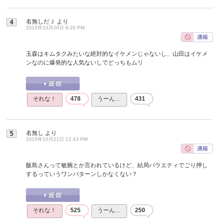
名無しだＪ
より
4
2015年10月20日 9:20 PM
玉森はキムタクみたいな絶対的なイケメンじゃないし、山田はイケメ
ンなのに爆発的な人気ないしでどっちもムリ
それな！
478
うーん…
431
名無し
より
5
2015年10月21日 12:43 PM
飯島さんって敏腕とか言われているけど、結局バラエティでごり押し
するっていうワンパターンしかなくない？
それな！
525
うーん…
250