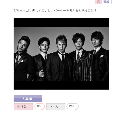
どちらもゴリ押しすごいし、バーターを考えるとそゆこと？
それな！
95
うーん…
203