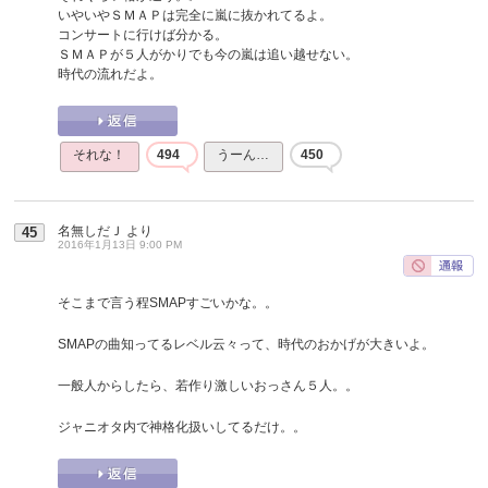
いやいやＳＭＡＰは完全に嵐に抜かれてるよ。
コンサートに行けば分かる。
ＳＭＡＰが５人がかりでも今の嵐は追い越せない。
時代の流れだよ。
それな！
494
うーん…
450
名無しだＪ
より
45
2016年1月13日 9:00 PM
そこまで言う程SMAPすごいかな。。
SMAPの曲知ってるレベル云々って、時代のおかげが大きいよ。
一般人からしたら、若作り激しいおっさん５人。。
ジャニオタ内で神格化扱いしてるだけ。。