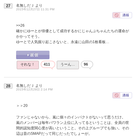
名無しだＪ
より
27
2015年12月27日 11:31 PM
>>26
確かにゆーとが俳優として成功するかにじゃんぷちゃんたちの運命が
かかってそう。
ゆーとで人気掘り起こさないと、永遠に山田の1枚看板…
それな！
411
うーん…
96
名無しだＪ
より
28
2015年12月29日 2:14 PM
＞＞20
ファンじゃないから、嵐に個々のインパクトがないって思うだけ。
嵐のメンバーは毎年パワラン上位に入ってるということは、全員の世
間的認知度関心度が高いということ。その上グループでも強い。その
辺は昔のSMAPだって同じだったでしょーが。