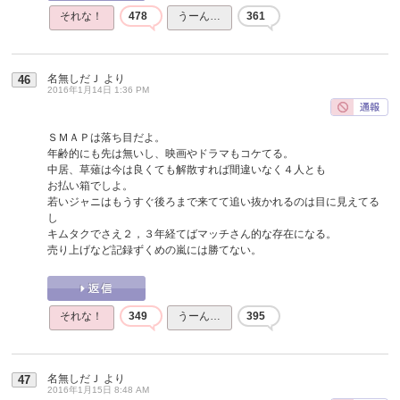
それな！
478
うーん…
361
名無しだＪ
より
46
2016年1月14日 1:36 PM
ＳＭＡＰは落ち目だよ。
年齢的にも先は無いし、映画やドラマもコケてる。
中居、草薙は今は良くても解散すれば間違いなく４人とも
お払い箱でしよ。
若いジャニはもうすぐ後ろまで来てて追い抜かれるのは目に見えてる
し
キムタクでさえ２，３年経てばマッチさん的な存在になる。
売り上げなど記録ずくめの嵐には勝てない。
それな！
349
うーん…
395
名無しだＪ
より
47
2016年1月15日 8:48 AM