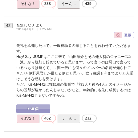
それな！
238
うーん…
439
名無しだＪ
より
42
2016年1月13日 1:25 AM
失礼を承知した上で、一般視聴者の感じることを言わせていただきま
す。
Hey! Say! JUMPはここに来て『山田涼介とその他大勢のジャニーズJr
一派』から脱却し始めていると思います。って言うのは悪口で言って
いるつもりは無くて、世間一般にも個々のメンバーの名前が知られて
きたり(伊野尾君とか最たる例だと思う)、歌う曲調も今までより万人受
けしそうな感じを受けます。
ただ、Kis-My-Ft2は舞祭組の影響で『前3人と後ろ4人』のイメージか
らの脱却が速かったんじゃないかなと。年齢的にも先に成長するのは
Kis-My-Ft2じゃないですかね。
それな！
462
うーん…
232