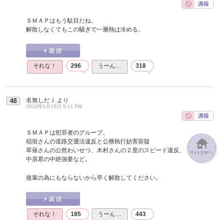
ＳＭＡＰはもう駄目だね。
解散しなくてもこの騒ぎで一層熱は冷める。
それな！
296
うーん…
318
名無しだＪ
より
48
2016年1月15日 5:11 PM
ＳＭＡＰは犯罪者のグループ。
稲垣さんの道路交通法違反と公務執行妨害容疑
草薙さんの公然わいせつ、木村さんの２度のスピード違反、
中居君の中絶強要など。
後輩の為にもならないから早く解散してください。
それな！
185
うーん…
443