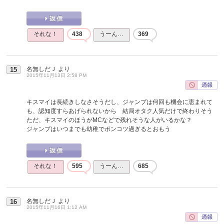
それな！
438
うーん…
369
名無しだＪ
より
15
2015年11月13日 2:58 PM
キスマイは長続きしなさそうだし、ジャンプは何回も機会に恵まれて
も、認知度すらあげられないから 結局オタク人気だけで終わりそう
ただ、キスマイのほうがMCなどで残れそうな人がいるかな？
ジャンプはいつまでも幼稚でポンコツ過ぎるとおもう
それな！
595
うーん…
685
名無しだＪ
より
16
2015年11月16日 1:12 AM