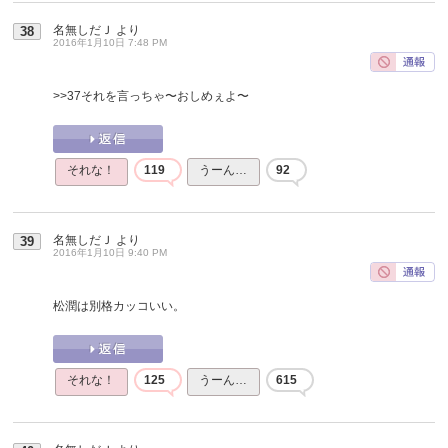
名無しだＪ
より
38
2016年1月10日 7:48 PM
>>37
それを言っちゃ〜おしめぇよ〜
それな！
119
うーん…
92
名無しだＪ
より
39
2016年1月10日 9:40 PM
松潤は別格カッコいい。
それな！
125
うーん…
615