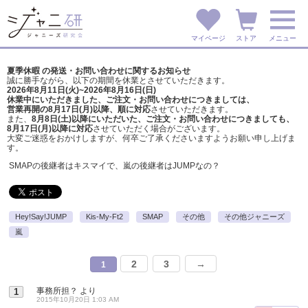
マイページ
ストア
メニュー
夏季休暇 の発送・お問い合わせに関するお知らせ
誠に勝手ながら、以下の期間を休業とさせていただきます。
2026年8月11日(火)~2026年8月16日(日)
休業中にいただきました、ご注文・お問い合わせにつきましては、
営業再開の8月17日(月)以降、順に対応
させていただきます。
また、
8月8日(土)以降にいただいた、ご注文・
お問い合わせにつきましても、
8月17日(月)以降に対応
させていただく場合がございます。
大変ご迷惑をおかけしますが、
何卒ご了承くださいますようお願い申し上げま
す。
SMAPの後継者はキスマイで、嵐の後継者はJUMPなの？
Hey!Say!JUMP
Kis-My-Ft2
SMAP
その他
その他ジャニーズ
嵐
2
3
→
1
事務所担？
より
1
2015年10月20日 1:03 AM