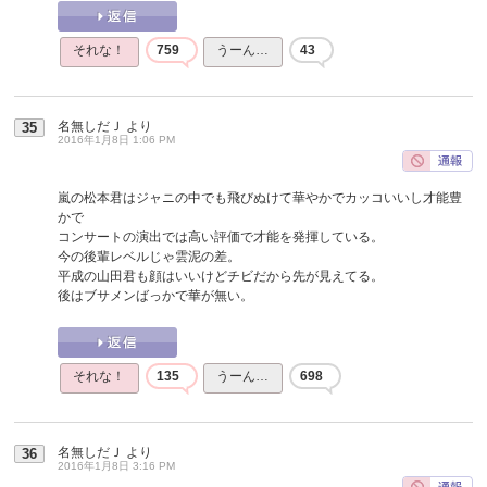
それな！
759
うーん…
43
名無しだＪ
より
35
2016年1月8日 1:06 PM
嵐の松本君はジャニの中でも飛びぬけて華やかでカッコいいし才能豊
かで
コンサートの演出では高い評価で才能を発揮している。
今の後輩レベルじゃ雲泥の差。
平成の山田君も顔はいいけどチビだから先が見えてる。
後はブサメンばっかで華が無い。
それな！
135
うーん…
698
名無しだＪ
より
36
2016年1月8日 3:16 PM