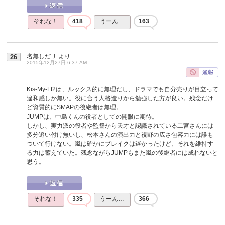
それな！
418
うーん…
163
名無しだＪ
より
26
2015年12月27日 6:37 AM
Kis-My-Ft2は、ルックス的に無理だし、ドラマでも自分売りが目立って
違和感しか無い。役に合う人格造りから勉強した方が良い。残念だけ
ど資質的にSMAPの後継者は無理。
JUMPは、中島くんの役者としての開眼に期待。
しかし、実力派の役者や監督から天才と認識されている二宮さんには
多分追い付け無いし、松本さんの演出力と視野の広さ包容力には誰も
ついて行けない。嵐は確かにブレイクは遅かったけど、それを維持す
る力は蓄えていた。残念ながらJUMPもまた嵐の後継者には成れないと
思う。
それな！
335
うーん…
366