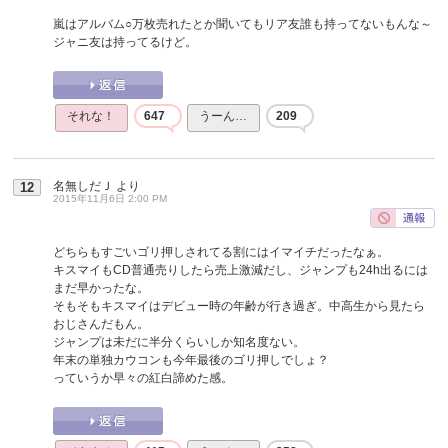
嵐はアルバム○万枚売れたとか聞いてもリア友誰も持ってないもんな～
ジャニ友は持ってるけど。
それな！
647
うーん…
209
名無しだＪ
より
12
2015年11月6日 2:00 PM
どちらもすごいゴリ押しされてる割にはイマイチだったなぁ。
キスマイもCD普通売りしたら売上激減だし、ジャンプも24h出るには
まだ早かったな。
そもそもキスマイはデビュー時の年齢が行き過ぎ。中高生から見たら
おじさんだもん。
ジャンプは未だに半分くらいしか知名度ない。
年末の単独カウコンも今年最後のゴリ押しでしょ？
っていうか早々の紅白諦めた感。