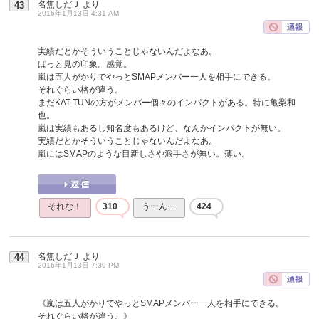
名無しだＪ
より
43
2016年1月13日 4:31 AM
実績だとかそういうことじゃないんだよなあ。
ぱっと見の印象。感覚。
嵐は五人がかりでやっとSMAPメンバー一人を相手にできる。
それぐらい格が違う。
まだKAT-TUNの方がメンバー個々のインパクトがある。特に亀梨和
也。
嵐は実績もあるし知名度もあるけど、なんかインパクトが無い。
実績だとかそういうことじゃないんだよなあ。
嵐にはSMAPのような目新しさや派手さが無い。薄い。
それな！
310
うーん…
424
名無しだＪ
より
44
2016年1月13日 7:39 PM
《嵐は五人がかりでやっとSMAPメンバー一人を相手にできる。
それぐらい格が違う。》