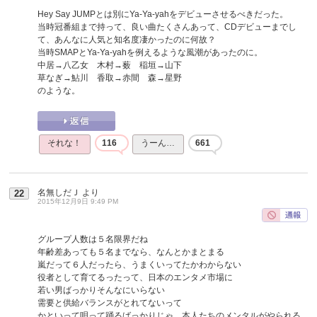
Hey Say JUMPとは別にYa-Ya-yahをデビューさせるべきだった。
当時冠番組まで持って、良い曲たくさんあって、CDデビューまでし
て、あんなに人気と知名度凄かったのに何故？
当時SMAPとYa-Ya-yahを例えるような風潮があったのに。
中居→八乙女 木村→薮 稲垣→山下
草なぎ→鮎川 香取→赤間 森→星野
のような。
それな！
116
うーん…
661
名無しだＪ
より
22
2015年12月9日 9:49 PM
グループ人数は５名限界だね
年齢差あっても５名までなら、なんとかまとまる
嵐だって６人だったら、うまくいってたかわからない
役者として育てるったって、日本のエンタメ市場に
若い男ばっかりそんなにいらない
需要と供給バランスがとれてないって
かといって唄って踊るばっかりじゃ、本人たちのメンタルがやられる