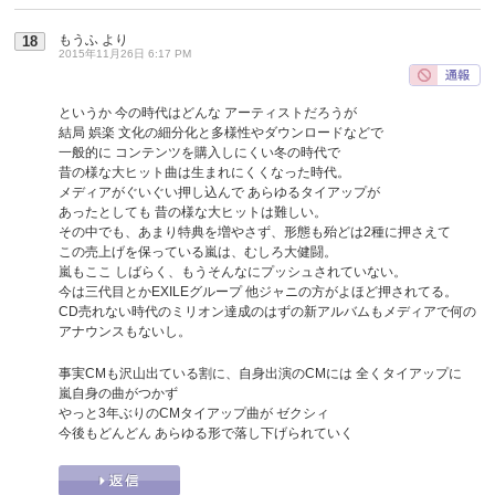
もうふ
より
18
2015年11月26日 6:17 PM
というか 今の時代はどんな アーティストだろうが
結局 娯楽 文化の細分化と多様性やダウンロードなどで
一般的に コンテンツを購入しにくい冬の時代で
昔の様な大ヒット曲は生まれにくくなった時代。
メディアがぐいぐい押し込んで あらゆるタイアップが
あったとしても 昔の様な大ヒットは難しい。
その中でも、あまり特典を増やさず、形態も殆どは2種に押さえて
この売上げを保っている嵐は、むしろ大健闘。
嵐もここ しばらく、もうそんなにプッシュされていない。
今は三代目とかEXILEグループ 他ジャニの方がよほど押されてる。
CD売れない時代のミリオン達成のはずの新アルバムもメディアで何の
アナウンスもないし。
事実CMも沢山出ている割に、自身出演のCMには 全くタイアップに
嵐自身の曲がつかず
やっと3年ぶりのCMタイアップ曲が ゼクシィ
今後もどんどん あらゆる形で落し下げられていく