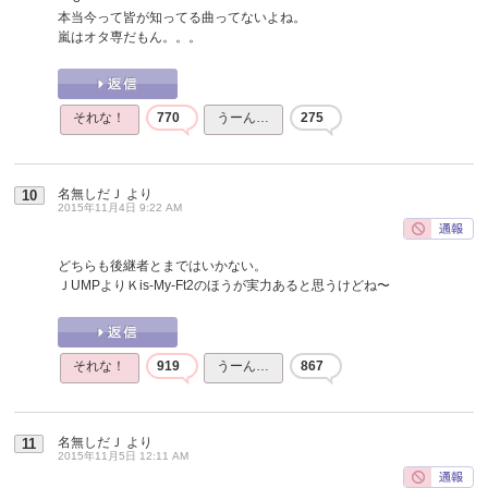
本当今って皆が知ってる曲ってないよね。
嵐はオタ専だもん。。。
それな！
770
うーん…
275
名無しだＪ
より
10
2015年11月4日 9:22 AM
どちらも後継者とまではいかない。
ＪUMPよりＫis-My-Ft2のほうが実力あると思うけどね〜
それな！
919
うーん…
867
名無しだＪ
より
11
2015年11月5日 12:11 AM