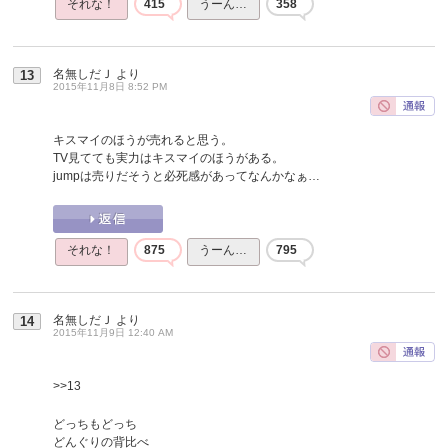
それな！
415
うーん…
358
名無しだＪ
より
13
2015年11月8日 8:52 PM
キスマイのほうが売れると思う。
TV見てても実力はキスマイのほうがある。
jumpは売りだそうと必死感があってなんかなぁ…
それな！
875
うーん…
795
名無しだＪ
より
14
2015年11月9日 12:40 AM
>>13
どっちもどっち
どんぐりの背比べ