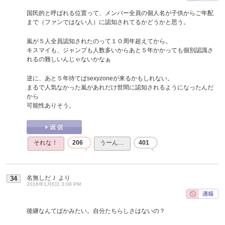
国民的と呼ばれる位置って、メンバー全員の個人名が子供からご年配
まで（ファンではない人）に認知されてるかどうかと思う。
嵐が５人全員認知されたのって１０周年超えてから。
キスマイも、ジャンプも人数多いからあと５年かかっても個別認識さ
れるの難しいんじゃないかなぁ
逆に、あと５年待てばsexyzoneが来るかもしれない。
まるで人気なかった嵐があれだけ世間に認知されるようになったんだ
から
可能性ありそう。
それな！
206
うーん…
401
名無しだＪ
より
34
2016年1月6日 3:08 PM
後継なんてばかみたい。自分たちらしさはないの？