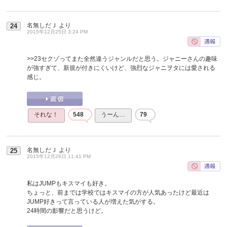
名無しだＪ
より
24
2015年12月25日 3:24 PM
>>23
セクゾってまた全然違うジャンルだと思う。ジャニーさんの趣味
が強すぎて、新規が付きにくいけど、強烈なジャニヲタには愛される
感じ。
それな！
548
うーん…
79
名無しだＪ
より
25
2015年12月26日 11:41 PM
私はJUMPもキスマイも好き。
ちょっと、前までは学校ではキスマイの方が人気あったけど最近は
JUMP好きって言っている人が増えた気がする。
24時間の影響だと思うけど。