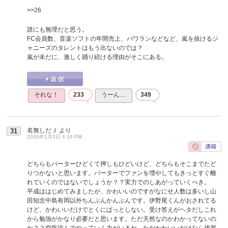
>>26
誰にも無理だと思う。
FC会員数、音楽ソフトの年間売上、パワランなどなど、嵐を抜けるジ
ャニーズのタレントはもう出ないのでは？
嵐が未だに、激しく踊り続ける理由がそこにある。
それな！
233
うーん…
349
名無しだＪ
より
31
2016年1月3日 4:16 PM
どちらもバーターひどくて押しもひどいけど、どちらもそこまでたど
りつかないと思います。バーターでファンを増やしてもきっとすぐ離
れていくのではないでしょうか？？実力でのしあがっていくべき。
平成ははじめてみましたが、かわいいのですがなにせ人数は多いし山
田知念中島有岡以外ちんぷんかんぷんです。伊野尾くんがおされてる
けど、かわいいだけでとくにぱっとしない。受け答えがヘタだしこれ
から勉強がかなり必要だと思います。ただ天然なのかわかってないの
か？？空気読んでやっていく力がいるね。ただかわいいだけなら後輩