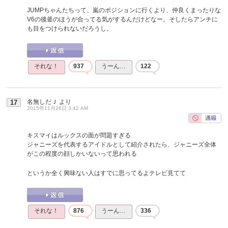
JUMPちゃんたちって、嵐のポジションに行くより、仲良くまったりな
V6の後釜のほうが合ってる気がするんだけどなー。そしたらアンチに
も目をつけられないだろうし。
それな！
937
うーん…
122
名無しだＪ
より
17
2015年11月26日 3:42 AM
キスマイはルックスの面が問題すぎる
ジャニーズを代表するアイドルとして紹介されたら、ジャニーズ全体
がこの程度の顔しかいないって思われる
というか全く興味ない人はすでに思ってるよテレビ見てて
それな！
876
うーん…
336