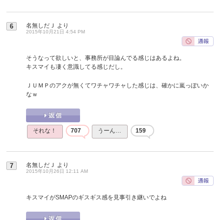
名無しだＪ
より
6
2015年10月21日 4:54 PM
そうなって欲しいと、事務所が目論んでる感じはあるよね。
キスマイも凄く意識してる感じだし。
ＪＵＭＰのアクが無くてワチャワチャした感じは、確かに嵐っぽいか
なｗ
それな！
707
うーん…
159
名無しだＪ
より
7
2015年10月26日 12:11 AM
キスマイがSMAPのギスギス感を見事引き継いでよね