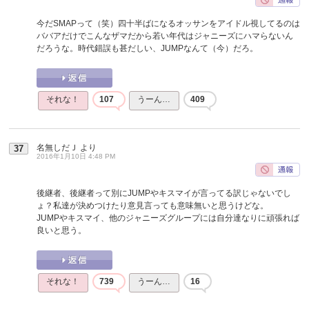
今だSMAPって（笑）四十半ばになるオッサンをアイドル視してるのは
ババアだけでこんなザマだから若い年代はジャニーズにハマらないん
だろうな。時代錯誤も甚だしい、JUMPなんて（今）だろ。
それな！
107
うーん…
409
名無しだＪ
より
37
2016年1月10日 4:48 PM
後継者、後継者って別にJUMPやキスマイが言ってる訳じゃないでし
ょ？私達が決めつけたり意見言っても意味無いと思うけどな。
JUMPやキスマイ、他のジャニーズグループには自分達なりに頑張れば
良いと思う。
それな！
739
うーん…
16