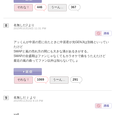
それな！
446
うーん…
367
名無しだJ
より
8
2015年10月29日 11:31 PM
アッくんが中居の窓に出たときに中居君が光GENJIは別格といってい
たけど
SMAPと嵐の売れ方の間にも大きな溝があるきがする。
SMAPの全盛期はファンじゃなくてもカラオケで曲をうたえたけど
最近の嵐の曲ってファン以外は知らないでしょ
それな！
1069
うーん…
291
名無しだＪ
より
9
2015年11月2日 8:15 PM
>>8