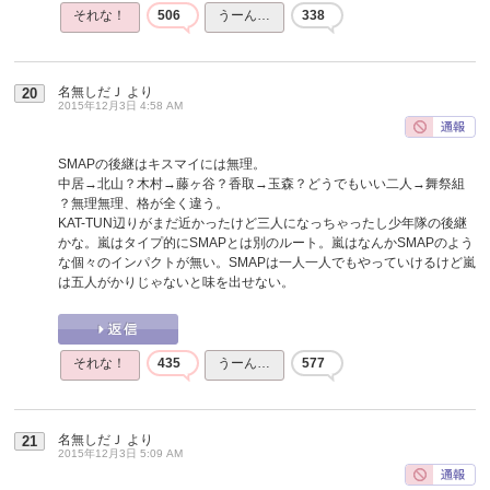
それな！
506
うーん…
338
名無しだＪ
より
20
2015年12月3日 4:58 AM
SMAPの後継はキスマイには無理。
中居→北山？木村→藤ヶ谷？香取→玉森？どうでもいい二人→舞祭組
？無理無理、格が全く違う。
KAT-TUN辺りがまだ近かったけど三人になっちゃったし少年隊の後継
かな。嵐はタイプ的にSMAPとは別のルート。嵐はなんかSMAPのよう
な個々のインパクトが無い。SMAPは一人一人でもやっていけるけど嵐
は五人がかりじゃないと味を出せない。
それな！
435
うーん…
577
名無しだＪ
より
21
2015年12月3日 5:09 AM