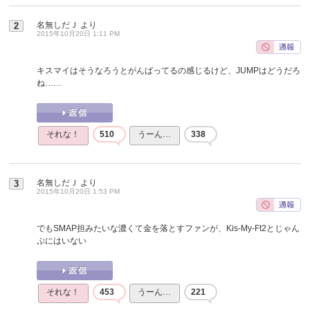
名無しだＪ
より
2
2015年10月20日 1:11 PM
キスマイはそうなろうとがんばってるの感じるけど、JUMPはどうだろ
ね……
それな！
510
うーん…
338
名無しだＪ
より
3
2015年10月20日 1:53 PM
でもSMAP担みたいな濃くて金を落とすファンが、Kis-My-Ft2とじゃん
ぷにはいない
それな！
453
うーん…
221