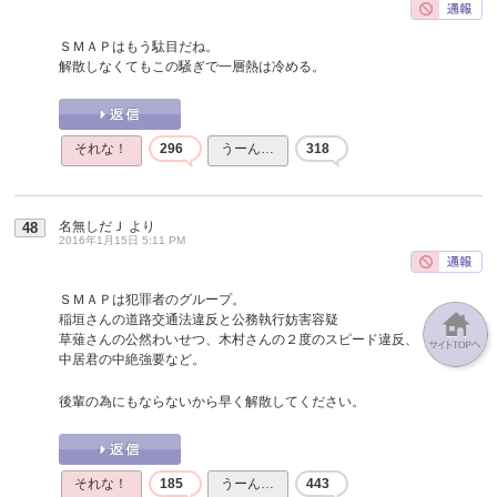
ＳＭＡＰはもう駄目だね。
解散しなくてもこの騒ぎで一層熱は冷める。
それな！
296
うーん…
318
名無しだＪ
より
48
2016年1月15日 5:11 PM
ＳＭＡＰは犯罪者のグループ。
稲垣さんの道路交通法違反と公務執行妨害容疑
草薙さんの公然わいせつ、木村さんの２度のスピード違反、
中居君の中絶強要など。
後輩の為にもならないから早く解散してください。
それな！
185
うーん…
443