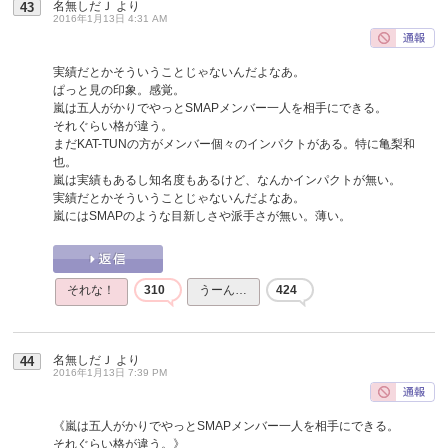
名無しだＪ
より
43
2016年1月13日 4:31 AM
実績だとかそういうことじゃないんだよなあ。
ぱっと見の印象。感覚。
嵐は五人がかりでやっとSMAPメンバー一人を相手にできる。
それぐらい格が違う。
まだKAT-TUNの方がメンバー個々のインパクトがある。特に亀梨和
也。
嵐は実績もあるし知名度もあるけど、なんかインパクトが無い。
実績だとかそういうことじゃないんだよなあ。
嵐にはSMAPのような目新しさや派手さが無い。薄い。
それな！
310
うーん…
424
名無しだＪ
より
44
2016年1月13日 7:39 PM
《嵐は五人がかりでやっとSMAPメンバー一人を相手にできる。
それぐらい格が違う。》