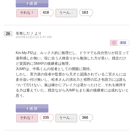
それな！
418
うーん…
163
名無しだＪ
より
26
2015年12月27日 6:37 AM
Kis-My-Ft2は、ルックス的に無理だし、ドラマでも自分売りが目立って
違和感しか無い。役に合う人格造りから勉強した方が良い。残念だけ
ど資質的にSMAPの後継者は無理。
JUMPは、中島くんの役者としての開眼に期待。
しかし、実力派の役者や監督から天才と認識されている二宮さんには
多分追い付け無いし、松本さんの演出力と視野の広さ包容力には誰も
ついて行けない。嵐は確かにブレイクは遅かったけど、それを維持す
る力は蓄えていた。残念ながらJUMPもまた嵐の後継者には成れないと
思う。
それな！
335
うーん…
366