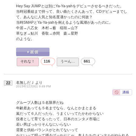
Hey Say JUMPとは別にYa-Ya-yahをデビューさせるべきだった。
当時冠番組まで持って、良い曲たくさんあって、CDデビューまでし
て、あんなに人気と知名度凄かったのに何故？
当時SMAPとYa-Ya-yahを例えるような風潮があったのに。
中居→八乙女 木村→薮 稲垣→山下
草なぎ→鮎川 香取→赤間 森→星野
のような。
それな！
116
うーん…
661
名無しだＪ
より
22
2015年12月9日 9:49 PM
グループ人数は５名限界だね
年齢差あっても５名までなら、なんとかまとまる
嵐だって６人だったら、うまくいってたかわからない
役者として育てるったって、日本のエンタメ市場に
若い男ばっかりそんなにいらない
需要と供給バランスがとれてないって
かといって唄って踊るばっかりじゃ、本人たちのメンタルがやられる