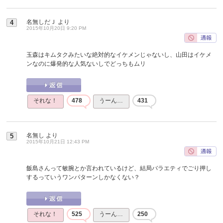
名無しだＪ
より
4
2015年10月20日 9:20 PM
玉森はキムタクみたいな絶対的なイケメンじゃないし、山田はイケメ
ンなのに爆発的な人気ないしでどっちもムリ
それな！
478
うーん…
431
名無し
より
5
2015年10月21日 12:43 PM
飯島さんって敏腕とか言われているけど、結局バラエティでごり押し
するっていうワンパターンしかなくない？
それな！
525
うーん…
250