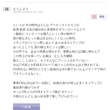
もうふ
より
18
2015年11月26日 6:17 PM
というか 今の時代はどんな アーティストだろうが
結局 娯楽 文化の細分化と多様性やダウンロードなどで
一般的に コンテンツを購入しにくい冬の時代で
昔の様な大ヒット曲は生まれにくくなった時代。
メディアがぐいぐい押し込んで あらゆるタイアップが
あったとしても 昔の様な大ヒットは難しい。
その中でも、あまり特典を増やさず、形態も殆どは2種に押さえて
この売上げを保っている嵐は、むしろ大健闘。
嵐もここ しばらく、もうそんなにプッシュされていない。
今は三代目とかEXILEグループ 他ジャニの方がよほど押されてる。
CD売れない時代のミリオン達成のはずの新アルバムもメディアで何の
アナウンスもないし。
事実CMも沢山出ている割に、自身出演のCMには 全くタイアップに
嵐自身の曲がつかず
やっと3年ぶりのCMタイアップ曲が ゼクシィ
今後もどんどん あらゆる形で落し下げられていく