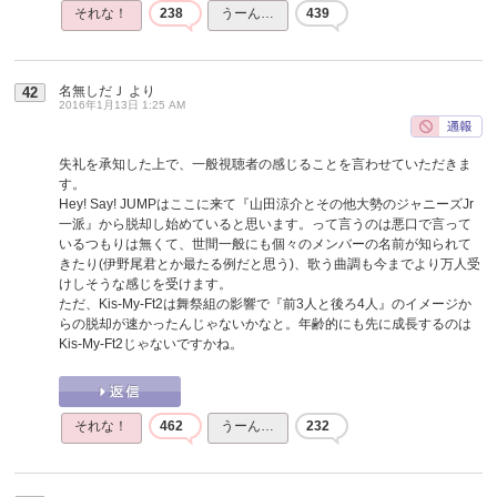
それな！
238
うーん…
439
名無しだＪ
より
42
2016年1月13日 1:25 AM
失礼を承知した上で、一般視聴者の感じることを言わせていただきま
す。
Hey! Say! JUMPはここに来て『山田涼介とその他大勢のジャニーズJr
一派』から脱却し始めていると思います。って言うのは悪口で言って
いるつもりは無くて、世間一般にも個々のメンバーの名前が知られて
きたり(伊野尾君とか最たる例だと思う)、歌う曲調も今までより万人受
けしそうな感じを受けます。
ただ、Kis-My-Ft2は舞祭組の影響で『前3人と後ろ4人』のイメージか
らの脱却が速かったんじゃないかなと。年齢的にも先に成長するのは
Kis-My-Ft2じゃないですかね。
それな！
462
うーん…
232