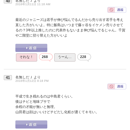
名無しだＪ
より
40
2016年1月11日 11:18 AM
最近のジャニーズは若手が伸び悩んでるんだから売り出す若手を考え
直した方がいいよ。特に飯島はいつまで藤ヶ谷をイケメン売りさせて
るの？3年以上推したのに代表作もないまま伸び悩んでるじゃん。千賀
や二階堂に切り替えた方がいいよ
それな！
268
うーん…
228
名無しだＪ
より
41
2016年1月12日 8:18 PM
平成で生き残れるのは中島君くらい。
後はチビと地味ブサで
余程の才能が無いと無理。
山田君は顔はいいけどチビだし化粧が濃くてキモい。