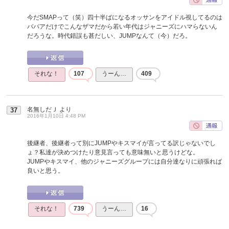
今だSMAPって（笑）四十半ばになるオッサンをアイドル視してるのは
ババアだけでこんなザマだから若い年代はジャニーズにハマらないん
だろうな。時代錯誤も甚だしい、JUMPなんて（今）だろ。
それな！
107
うーん…
409
名無しだＪ
より
37
2016年1月10日 4:48 PM
後継者、後継者って別にJUMPやキスマイが言ってる訳じゃないでし
ょ？私達が決めつけたり意見言っても意味無いと思うけどな。
JUMPやキスマイ、他のジャニーズグループには自分達なりに頑張れば
良いと思う。
それな！
739
うーん…
16