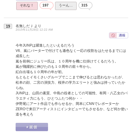
それな！
197
うーん…
315
名無しだＪ
より
19
2015年11月28日 12:22 AM
今年JUNPは躍進したといえるだろう
V6、嵐にバーターで付けても遜色なく一応の役割をはたせるまでには
成長した
嵐を前例にジュリー氏は、１０周年を機に仕掛けてくるだろう。
嵐が飛躍的に伸びたのも１０周年の前々年から。
紅白出場も１０周年の年が初。
もともとイモくさいグループでここまで伸びるとは思わなかったが、
松本の顔、二宮の演技力、桜井の学力エリートと強みは持っていたか
らね。
JUNPは、山田の素質、中島の役者としての可能性、有岡・八乙女のバ
ラエティ力にもう、ひとつふたつ何か・・
伊野尾にアート作品でも作らせるか、岡本にCNNでレポーターか
ZEROで来日アーティストにインタビューでもさせるか、など何か使い
道を考えろ