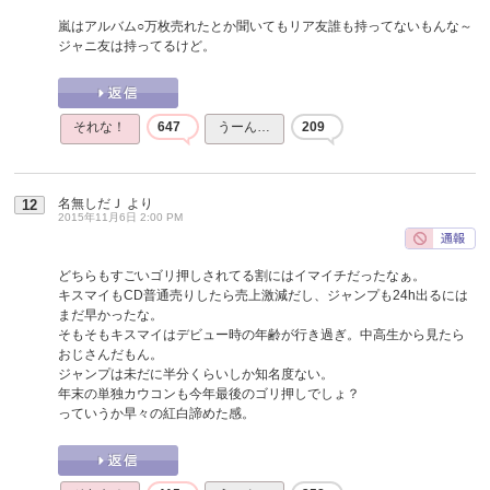
嵐はアルバム○万枚売れたとか聞いてもリア友誰も持ってないもんな～
ジャニ友は持ってるけど。
それな！
647
うーん…
209
名無しだＪ
より
12
2015年11月6日 2:00 PM
どちらもすごいゴリ押しされてる割にはイマイチだったなぁ。
キスマイもCD普通売りしたら売上激減だし、ジャンプも24h出るには
まだ早かったな。
そもそもキスマイはデビュー時の年齢が行き過ぎ。中高生から見たら
おじさんだもん。
ジャンプは未だに半分くらいしか知名度ない。
年末の単独カウコンも今年最後のゴリ押しでしょ？
っていうか早々の紅白諦めた感。