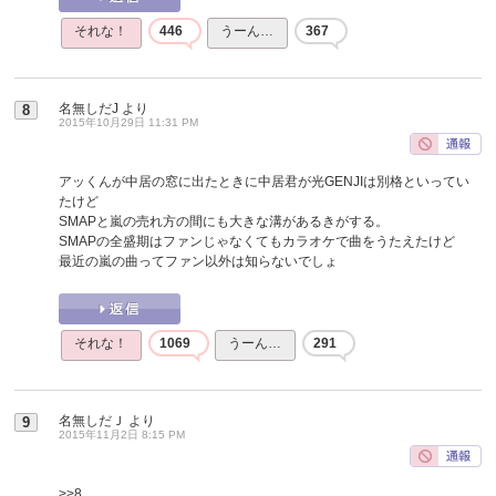
それな！
446
うーん…
367
名無しだJ
より
8
2015年10月29日 11:31 PM
アッくんが中居の窓に出たときに中居君が光GENJIは別格といってい
たけど
SMAPと嵐の売れ方の間にも大きな溝があるきがする。
SMAPの全盛期はファンじゃなくてもカラオケで曲をうたえたけど
最近の嵐の曲ってファン以外は知らないでしょ
それな！
1069
うーん…
291
名無しだＪ
より
9
2015年11月2日 8:15 PM
>>8