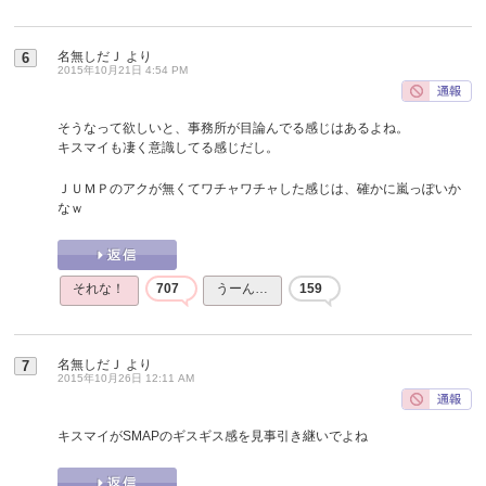
名無しだＪ
より
6
2015年10月21日 4:54 PM
そうなって欲しいと、事務所が目論んでる感じはあるよね。
キスマイも凄く意識してる感じだし。
ＪＵＭＰのアクが無くてワチャワチャした感じは、確かに嵐っぽいか
なｗ
それな！
707
うーん…
159
名無しだＪ
より
7
2015年10月26日 12:11 AM
キスマイがSMAPのギスギス感を見事引き継いでよね