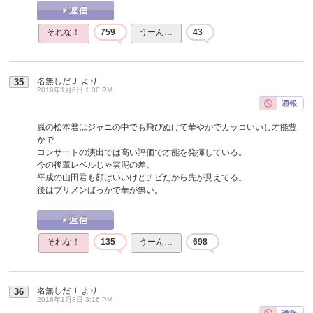
それな！
759
うーん…
43
名無しだＪ
より
35
2016年1月8日 1:06 PM
嵐の松本君はジャニの中でも飛びぬけて華やかでカッコいいし才能豊
かで
コンサートの演出では高い評価で才能を発揮している。
今の後輩レベルじゃ雲泥の差。
平成の山田君も顔はいいけどチビだから先が見えてる。
後はブサメンばっかで華が無い。
それな！
135
うーん…
698
名無しだＪ
より
36
2016年1月8日 3:16 PM