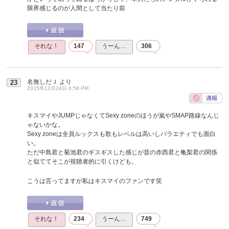
限界感じるのが人間として当たり前
それな！
147
うーん…
306
名無しだＪ
より
23
2015年12月24日 6:58 PM
キスマイやJUMPじゃなくてSexy zoneのほうが嵐やSMAP路線なんじ
ゃないかな。
Sexy zoneは全員ルックスも歌もレベルは高いしバラエティでも面白
い。
ただ中島君と菊池君のギスギスした感じが昔の赤西君と亀梨君の関係
と似ててそこが視聴者的に引くけども。
こうは言ってますが私はキスマイのファンです笑
それな！
234
うーん…
749