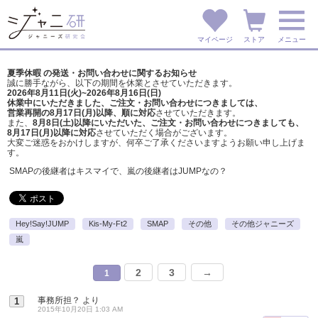
マイページ
ストア
メニュー
夏季休暇 の発送・お問い合わせに関するお知らせ
誠に勝手ながら、以下の期間を休業とさせていただきます。
2026年8月11日(火)~2026年8月16日(日)
休業中にいただきました、ご注文・お問い合わせにつきましては、
営業再開の8月17日(月)以降、順に対応
させていただきます。
また、
8月8日(土)以降にいただいた、ご注文・
お問い合わせにつきましても、
8月17日(月)以降に対応
させていただく場合がございます。
大変ご迷惑をおかけしますが、
何卒ご了承くださいますようお願い申し上げま
す。
SMAPの後継者はキスマイで、嵐の後継者はJUMPなの？
Hey!Say!JUMP
Kis-My-Ft2
SMAP
その他
その他ジャニーズ
嵐
2
3
→
1
事務所担？
より
1
2015年10月20日 1:03 AM