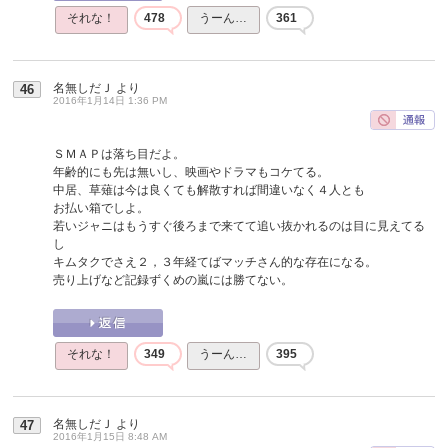
それな！
478
うーん…
361
名無しだＪ
より
46
2016年1月14日 1:36 PM
ＳＭＡＰは落ち目だよ。
年齢的にも先は無いし、映画やドラマもコケてる。
中居、草薙は今は良くても解散すれば間違いなく４人とも
お払い箱でしよ。
若いジャニはもうすぐ後ろまで来てて追い抜かれるのは目に見えてる
し
キムタクでさえ２，３年経てばマッチさん的な存在になる。
売り上げなど記録ずくめの嵐には勝てない。
それな！
349
うーん…
395
名無しだＪ
より
47
2016年1月15日 8:48 AM