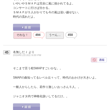
いやいやＳＭＡＰは完全に嵐に抜かれてるよ。
コンサートに行けば分かる。
ＳＭＡＰが５人がかりでも今の嵐は追い越せない。
時代の流れだよ。
それな！
494
うーん…
450
名無しだＪ
より
45
2016年1月13日 9:00 PM
そこまで言う程SMAPすごいかな。。
SMAPの曲知ってるレベル云々って、時代のおかげが大きいよ。
一般人からしたら、若作り激しいおっさん５人。。
ジャニオタ内で神格化扱いしてるだけ。。