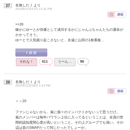
名無しだＪ
より
27
2015年12月27日 11:31 PM
>>26
確かにゆーとが俳優として成功するかにじゃんぷちゃんたちの運命が
かかってそう。
ゆーとで人気掘り起こさないと、永遠に山田の1枚看板…
それな！
411
うーん…
96
名無しだＪ
より
28
2015年12月29日 2:14 PM
＞＞20
ファンじゃないから、嵐に個々のインパクトがないって思うだけ。
嵐のメンバーは毎年パワラン上位に入ってるということは、全員の世
間的認知度関心度が高いということ。その上グループでも強い。その
辺は昔のSMAPだって同じだったでしょーが。