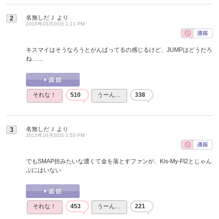
名無しだＪ
より
2
2015年10月20日 1:11 PM
キスマイはそうなろうとがんばってるの感じるけど、JUMPはどうだろ
ね……
それな！
510
うーん…
338
名無しだＪ
より
3
2015年10月20日 1:53 PM
でもSMAP担みたいな濃くて金を落とすファンが、Kis-My-Ft2とじゃん
ぷにはいない
それな！
453
うーん…
221