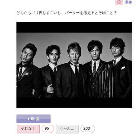
どちらもゴリ押しすごいし、バーターを考えるとそゆこと？
それな！
95
うーん…
203