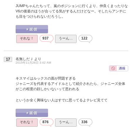
JUMPちゃんたちって、嵐のポジションに行くより、仲良くまったりな
V6の後釜のほうが合ってる気がするんだけどなー。そしたらアンチに
も目をつけられないだろうし。
それな！
937
うーん…
122
名無しだＪ
より
17
2015年11月26日 3:42 AM
キスマイはルックスの面が問題すぎる
ジャニーズを代表するアイドルとして紹介されたら、ジャニーズ全体
がこの程度の顔しかいないって思われる
というか全く興味ない人はすでに思ってるよテレビ見てて
それな！
876
うーん…
336