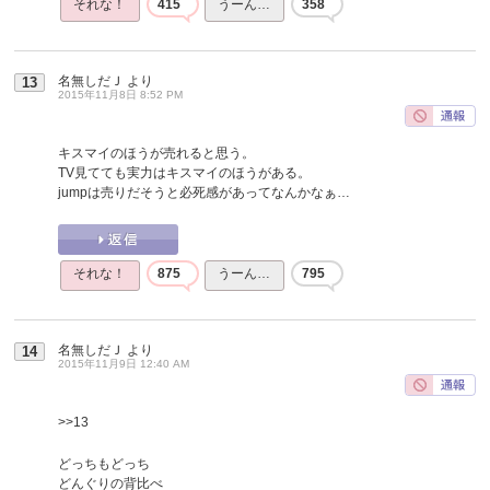
それな！
415
うーん…
358
名無しだＪ
より
13
2015年11月8日 8:52 PM
キスマイのほうが売れると思う。
TV見てても実力はキスマイのほうがある。
jumpは売りだそうと必死感があってなんかなぁ…
それな！
875
うーん…
795
名無しだＪ
より
14
2015年11月9日 12:40 AM
>>13
どっちもどっち
どんぐりの背比べ