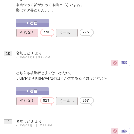
本当今って皆が知ってる曲ってないよね。
嵐はオタ専だもん。。。
それな！
770
うーん…
275
名無しだＪ
より
10
2015年11月4日 9:22 AM
どちらも後継者とまではいかない。
ＪUMPよりＫis-My-Ft2のほうが実力あると思うけどね〜
それな！
919
うーん…
867
名無しだＪ
より
11
2015年11月5日 12:11 AM