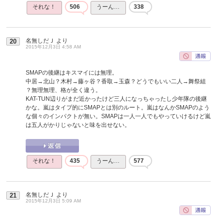
それな！
506
うーん…
338
名無しだＪ
より
20
2015年12月3日 4:58 AM
SMAPの後継はキスマイには無理。
中居→北山？木村→藤ヶ谷？香取→玉森？どうでもいい二人→舞祭組
？無理無理、格が全く違う。
KAT-TUN辺りがまだ近かったけど三人になっちゃったし少年隊の後継
かな。嵐はタイプ的にSMAPとは別のルート。嵐はなんかSMAPのよう
な個々のインパクトが無い。SMAPは一人一人でもやっていけるけど嵐
は五人がかりじゃないと味を出せない。
それな！
435
うーん…
577
名無しだＪ
より
21
2015年12月3日 5:09 AM