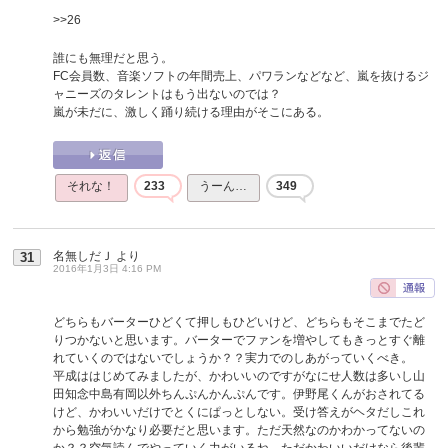
>>26
誰にも無理だと思う。
FC会員数、音楽ソフトの年間売上、パワランなどなど、嵐を抜けるジ
ャニーズのタレントはもう出ないのでは？
嵐が未だに、激しく踊り続ける理由がそこにある。
それな！
233
うーん…
349
名無しだＪ
より
31
2016年1月3日 4:16 PM
どちらもバーターひどくて押しもひどいけど、どちらもそこまでたど
りつかないと思います。バーターでファンを増やしてもきっとすぐ離
れていくのではないでしょうか？？実力でのしあがっていくべき。
平成ははじめてみましたが、かわいいのですがなにせ人数は多いし山
田知念中島有岡以外ちんぷんかんぷんです。伊野尾くんがおされてる
けど、かわいいだけでとくにぱっとしない。受け答えがヘタだしこれ
から勉強がかなり必要だと思います。ただ天然なのかわかってないの
か？？空気読んでやっていく力がいるね。ただかわいいだけなら後輩