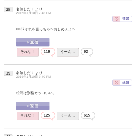
名無しだＪ
より
38
2016年1月10日 7:48 PM
>>37
それを言っちゃ〜おしめぇよ〜
それな！
119
うーん…
92
名無しだＪ
より
39
2016年1月10日 9:40 PM
松潤は別格カッコいい。
それな！
125
うーん…
615