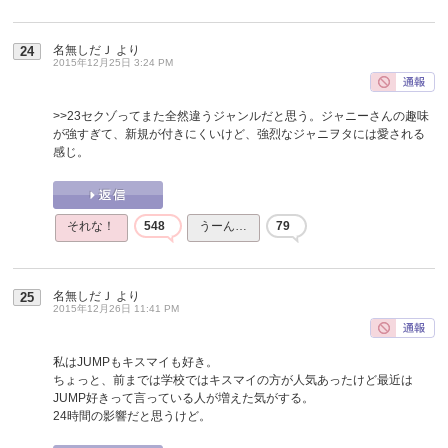
名無しだＪ
より
24
2015年12月25日 3:24 PM
>>23
セクゾってまた全然違うジャンルだと思う。ジャニーさんの趣味
が強すぎて、新規が付きにくいけど、強烈なジャニヲタには愛される
感じ。
それな！
548
うーん…
79
名無しだＪ
より
25
2015年12月26日 11:41 PM
私はJUMPもキスマイも好き。
ちょっと、前までは学校ではキスマイの方が人気あったけど最近は
JUMP好きって言っている人が増えた気がする。
24時間の影響だと思うけど。