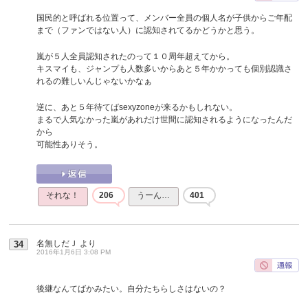
国民的と呼ばれる位置って、メンバー全員の個人名が子供からご年配
まで（ファンではない人）に認知されてるかどうかと思う。
嵐が５人全員認知されたのって１０周年超えてから。
キスマイも、ジャンプも人数多いからあと５年かかっても個別認識さ
れるの難しいんじゃないかなぁ
逆に、あと５年待てばsexyzoneが来るかもしれない。
まるで人気なかった嵐があれだけ世間に認知されるようになったんだ
から
可能性ありそう。
それな！
206
うーん…
401
名無しだＪ
より
34
2016年1月6日 3:08 PM
後継なんてばかみたい。自分たちらしさはないの？