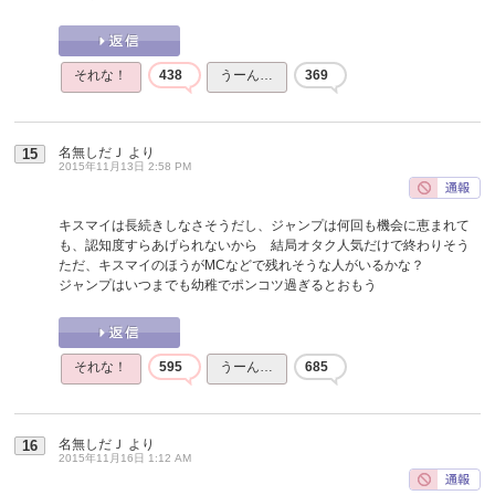
それな！
438
うーん…
369
名無しだＪ
より
15
2015年11月13日 2:58 PM
キスマイは長続きしなさそうだし、ジャンプは何回も機会に恵まれて
も、認知度すらあげられないから 結局オタク人気だけで終わりそう
ただ、キスマイのほうがMCなどで残れそうな人がいるかな？
ジャンプはいつまでも幼稚でポンコツ過ぎるとおもう
それな！
595
うーん…
685
名無しだＪ
より
16
2015年11月16日 1:12 AM