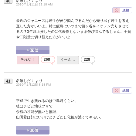
名無しだＪ
より
40
2016年1月11日 11:18 AM
最近のジャニーズは若手が伸び悩んでるんだから売り出す若手を考え
直した方がいいよ。特に飯島はいつまで藤ヶ谷をイケメン売りさせて
るの？3年以上推したのに代表作もないまま伸び悩んでるじゃん。千賀
や二階堂に切り替えた方がいいよ
それな！
268
うーん…
228
名無しだＪ
より
41
2016年1月12日 8:18 PM
平成で生き残れるのは中島君くらい。
後はチビと地味ブサで
余程の才能が無いと無理。
山田君は顔はいいけどチビだし化粧が濃くてキモい。