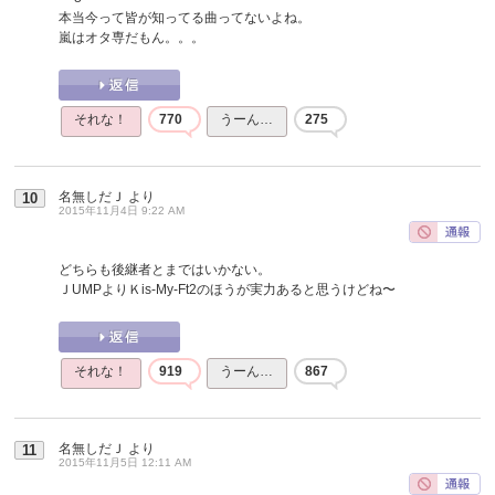
本当今って皆が知ってる曲ってないよね。
嵐はオタ専だもん。。。
それな！
770
うーん…
275
名無しだＪ
より
10
2015年11月4日 9:22 AM
どちらも後継者とまではいかない。
ＪUMPよりＫis-My-Ft2のほうが実力あると思うけどね〜
それな！
919
うーん…
867
名無しだＪ
より
11
2015年11月5日 12:11 AM