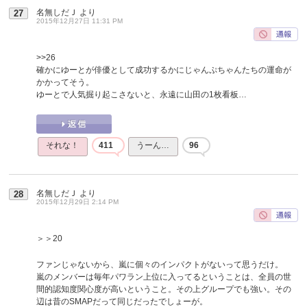
名無しだＪ
より
27
2015年12月27日 11:31 PM
>>26
確かにゆーとが俳優として成功するかにじゃんぷちゃんたちの運命が
かかってそう。
ゆーとで人気掘り起こさないと、永遠に山田の1枚看板…
それな！
411
うーん…
96
名無しだＪ
より
28
2015年12月29日 2:14 PM
＞＞20
ファンじゃないから、嵐に個々のインパクトがないって思うだけ。
嵐のメンバーは毎年パワラン上位に入ってるということは、全員の世
間的認知度関心度が高いということ。その上グループでも強い。その
辺は昔のSMAPだって同じだったでしょーが。