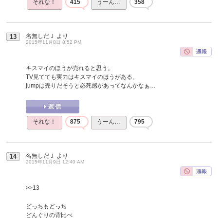
それな！
415
うーん…
358
名無しだＪ
より
13
2015年11月8日 8:52 PM
キスマイのほうが売れると思う。
TV見てても実力はキスマイのほうがある。
jumpは売りだそうと必死感があってなんかなぁ…
それな！
875
うーん…
795
名無しだＪ
より
14
2015年11月9日 12:40 AM
>>13
どっちもどっち
どんぐりの背比べ