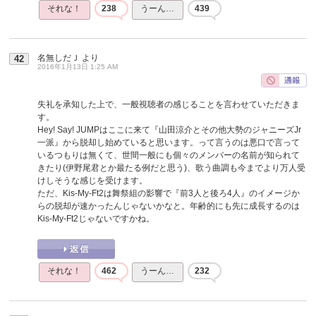
それな！
238
うーん…
439
名無しだＪ
より
42
2016年1月13日 1:25 AM
失礼を承知した上で、一般視聴者の感じることを言わせていただきま
す。
Hey! Say! JUMPはここに来て『山田涼介とその他大勢のジャニーズJr
一派』から脱却し始めていると思います。って言うのは悪口で言って
いるつもりは無くて、世間一般にも個々のメンバーの名前が知られて
きたり(伊野尾君とか最たる例だと思う)、歌う曲調も今までより万人受
けしそうな感じを受けます。
ただ、Kis-My-Ft2は舞祭組の影響で『前3人と後ろ4人』のイメージか
らの脱却が速かったんじゃないかなと。年齢的にも先に成長するのは
Kis-My-Ft2じゃないですかね。
それな！
462
うーん…
232