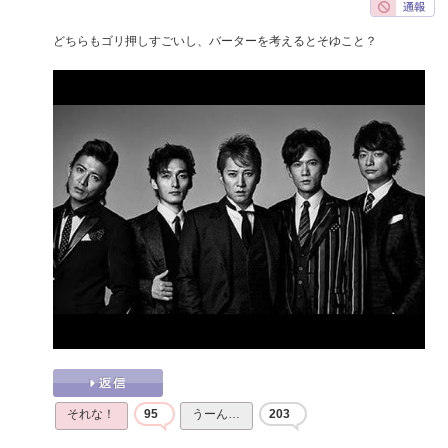
どちらもゴリ押しすごいし、バーターを考えるとそゆこと？
それな！
95
うーん…
203