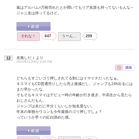
嵐はアルバム○万枚売れたとか聞いてもリア友誰も持ってないもんな～
ジャニ友は持ってるけど。
それな！
647
うーん…
209
名無しだＪ
より
12
2015年11月6日 2:00 PM
どちらもすごいゴリ押しされてる割にはイマイチだったなぁ。
キスマイもCD普通売りしたら売上激減だし、ジャンプも24h出るには
まだ早かったな。
そもそもキスマイはデビュー時の年齢が行き過ぎ。中高生から見たら
おじさんだもん。
ジャンプは未だに半分くらいしか知名度ない。
年末の単独カウコンも今年最後のゴリ押しでしょ？
っていうか早々の紅白諦めた感。