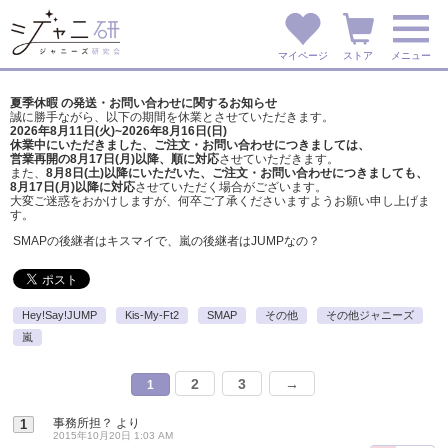
マイページ
ストア
メニュー
夏季休暇 の発送・お問い合わせに関するお知らせ
誠に勝手ながら、以下の期間を休業とさせていただきます。
2026年8月11日(火)~2026年8月16日(日)
休業中にいただきました、ご注文・お問い合わせにつきましては、
営業再開の8月17日(月)以降、順に対応
させていただきます。
また、
8月8日(土)以降にいただいた、ご注文・
お問い合わせにつきましても、
8月17日(月)以降に対応
させていただく場合がございます。
大変ご迷惑をおかけしますが、
何卒ご了承くださいますようお願い申し上げま
す。
SMAPの後継者はキスマイで、嵐の後継者はJUMPなの？
Hey!Say!JUMP
Kis-My-Ft2
SMAP
その他
その他ジャニーズ
嵐
2
3
→
1
事務所担？
より
1
2015年10月20日 1:03 AM