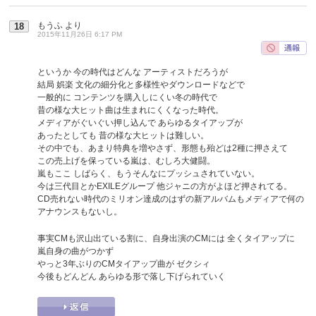
もうふ
より
18
2015年11月26日 6:17 PM
というか 今の時代はどんな アーティストだろうが
結局 娯楽 文化の細分化と多様性やダウンロードなどで
一般的に コンテンツを購入しにくい冬の時代で
昔の様な大ヒット曲は生まれにくくなった時代。
メディアがぐいぐい押し込んで あらゆるタイアップが
あったとしても 昔の様な大ヒットは難しい。
その中でも、あまり特典を増やさず、形態も殆どは2種に押さえて
この売上げを保っている嵐は、むしろ大健闘。
嵐もここ しばらく、もうそんなにプッシュされていない。
今は三代目とかEXILEグループ 他ジャニの方がよほど押されてる。
CD売れない時代のミリオン達成のはずの新アルバムもメディアで何の
アナウンスもないし。
事実CMも沢山出ている割に、自身出演のCMには 全くタイアップに
嵐自身の曲がつかず
やっと3年ぶりのCMタイアップ曲が ゼクシィ
今後もどんどん あらゆる形で落し下げられていく