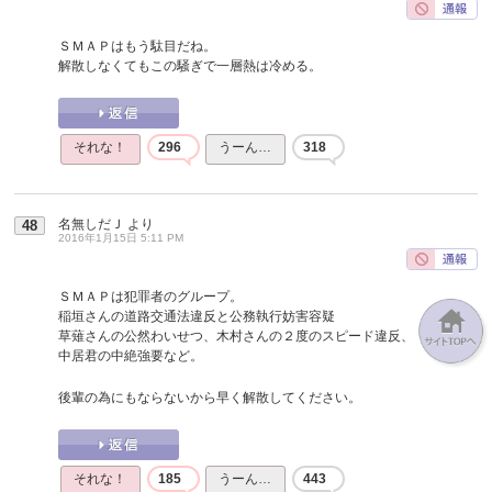
ＳＭＡＰはもう駄目だね。
解散しなくてもこの騒ぎで一層熱は冷める。
それな！
296
うーん…
318
名無しだＪ
より
48
2016年1月15日 5:11 PM
ＳＭＡＰは犯罪者のグループ。
稲垣さんの道路交通法違反と公務執行妨害容疑
草薙さんの公然わいせつ、木村さんの２度のスピード違反、
中居君の中絶強要など。
後輩の為にもならないから早く解散してください。
それな！
185
うーん…
443