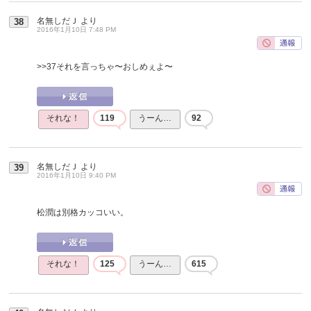
名無しだＪ
より
38
2016年1月10日 7:48 PM
>>37
それを言っちゃ〜おしめぇよ〜
それな！
119
うーん…
92
名無しだＪ
より
39
2016年1月10日 9:40 PM
松潤は別格カッコいい。
それな！
125
うーん…
615