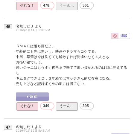
それな！
478
うーん…
361
名無しだＪ
より
46
2016年1月14日 1:36 PM
ＳＭＡＰは落ち目だよ。
年齢的にも先は無いし、映画やドラマもコケてる。
中居、草薙は今は良くても解散すれば間違いなく４人とも
お払い箱でしよ。
若いジャニはもうすぐ後ろまで来てて追い抜かれるのは目に見えてる
し
キムタクでさえ２，３年経てばマッチさん的な存在になる。
売り上げなど記録ずくめの嵐には勝てない。
それな！
349
うーん…
395
名無しだＪ
より
47
2016年1月15日 8:48 AM