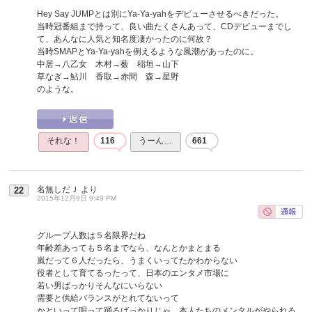
Hey Say JUMPとは別にYa-Ya-yahをデビューさせるべきだった。
当時冠番組まで持って、良い曲たくさんあって、CDデビューまでし
て、あんなに人気と知名度凄かったのに何故？
当時SMAPとYa-Ya-yahを例えるような風潮があったのに。
中居→八乙女 木村→薮 稲垣→山下
草なぎ→鮎川 香取→赤間 森→星野
のような。
それな！
116
うーん…
661
名無しだＪ
より
22
2015年12月9日 9:49 PM
グループ人数は５名限界だね
年齢差あっても５名までなら、なんとかまとまる
嵐だって６人だったら、うまくいってたかわからない
役者として育てるったって、日本のエンタメ市場に
若い男ばっかりそんなにいらない
需要と供給バランスがとれてないって
かといって唄って踊るばっかりじゃ、本人たちのメンタルがやられる