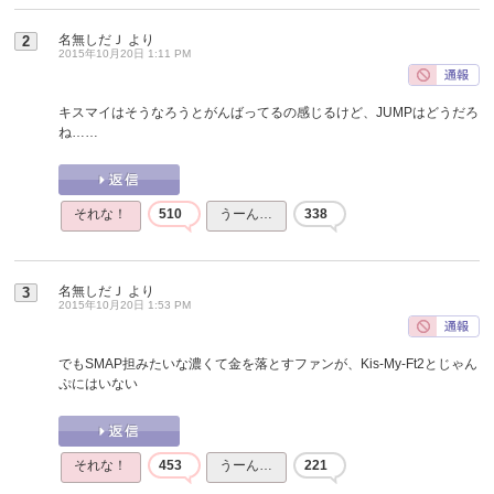
名無しだＪ
より
2
2015年10月20日 1:11 PM
キスマイはそうなろうとがんばってるの感じるけど、JUMPはどうだろ
ね……
それな！
510
うーん…
338
名無しだＪ
より
3
2015年10月20日 1:53 PM
でもSMAP担みたいな濃くて金を落とすファンが、Kis-My-Ft2とじゃん
ぷにはいない
それな！
453
うーん…
221