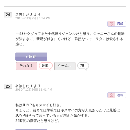
名無しだＪ
より
24
2015年12月25日 3:24 PM
>>23
セクゾってまた全然違うジャンルだと思う。ジャニーさんの趣味
が強すぎて、新規が付きにくいけど、強烈なジャニヲタには愛される
感じ。
それな！
548
うーん…
79
名無しだＪ
より
25
2015年12月26日 11:41 PM
私はJUMPもキスマイも好き。
ちょっと、前までは学校ではキスマイの方が人気あったけど最近は
JUMP好きって言っている人が増えた気がする。
24時間の影響だと思うけど。