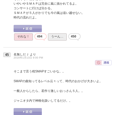
いやいやＳＭＡＰは完全に嵐に抜かれてるよ。
コンサートに行けば分かる。
ＳＭＡＰが５人がかりでも今の嵐は追い越せない。
時代の流れだよ。
それな！
494
うーん…
450
名無しだＪ
より
45
2016年1月13日 9:00 PM
そこまで言う程SMAPすごいかな。。
SMAPの曲知ってるレベル云々って、時代のおかげが大きいよ。
一般人からしたら、若作り激しいおっさん５人。。
ジャニオタ内で神格化扱いしてるだけ。。