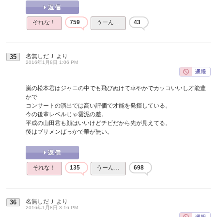
それな！
759
うーん…
43
名無しだＪ
より
35
2016年1月8日 1:06 PM
嵐の松本君はジャニの中でも飛びぬけて華やかでカッコいいし才能豊
かで
コンサートの演出では高い評価で才能を発揮している。
今の後輩レベルじゃ雲泥の差。
平成の山田君も顔はいいけどチビだから先が見えてる。
後はブサメンばっかで華が無い。
それな！
135
うーん…
698
名無しだＪ
より
36
2016年1月8日 3:16 PM