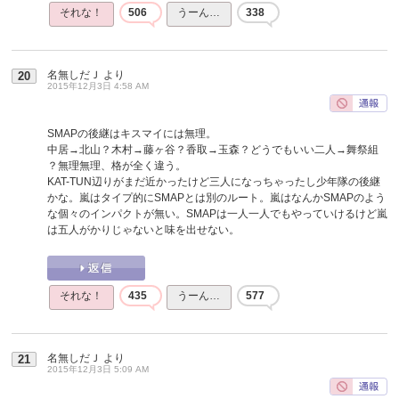
それな！
506
うーん…
338
名無しだＪ
より
20
2015年12月3日 4:58 AM
SMAPの後継はキスマイには無理。
中居→北山？木村→藤ヶ谷？香取→玉森？どうでもいい二人→舞祭組
？無理無理、格が全く違う。
KAT-TUN辺りがまだ近かったけど三人になっちゃったし少年隊の後継
かな。嵐はタイプ的にSMAPとは別のルート。嵐はなんかSMAPのよう
な個々のインパクトが無い。SMAPは一人一人でもやっていけるけど嵐
は五人がかりじゃないと味を出せない。
それな！
435
うーん…
577
名無しだＪ
より
21
2015年12月3日 5:09 AM