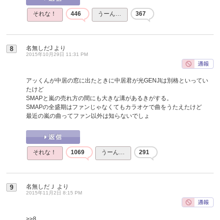
それな！
446
うーん…
367
名無しだJ
より
8
2015年10月29日 11:31 PM
アッくんが中居の窓に出たときに中居君が光GENJIは別格といってい
たけど
SMAPと嵐の売れ方の間にも大きな溝があるきがする。
SMAPの全盛期はファンじゃなくてもカラオケで曲をうたえたけど
最近の嵐の曲ってファン以外は知らないでしょ
それな！
1069
うーん…
291
名無しだＪ
より
9
2015年11月2日 8:15 PM
>>8