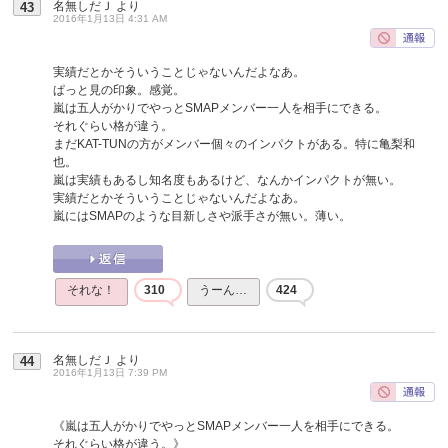
名無しだＪ
より
43
2016年1月13日 4:31 AM
実績だとかそういうことじゃないんだよなあ。
ぱっと見の印象。感覚。
嵐は五人がかりでやっとSMAPメンバー一人を相手にできる。
それぐらい格が違う。
まだKAT-TUNの方がメンバー個々のインパクトがある。特に亀梨和
也。
嵐は実績もあるし知名度もあるけど、なんかインパクトが無い。
実績だとかそういうことじゃないんだよなあ。
嵐にはSMAPのような目新しさや派手さが無い。薄い。
それな！
310
うーん…
424
名無しだＪ
より
44
2016年1月13日 7:39 PM
《嵐は五人がかりでやっとSMAPメンバー一人を相手にできる。
それぐらい格が違う。》