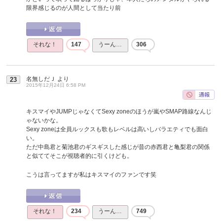
限界感じるのが人間として当たり前
それな！
147
うーん…
306
名無しだＪ
より
23
2015年12月24日 6:58 PM
キスマイやJUMPじゃなくてSexy zoneのほうが嵐やSMAP路線なんじ
ゃないかな。
Sexy zoneは全員ルックスも歌もレベルは高いしバラエティでも面白
い。
ただ中島君と菊池君のギスギスした感じが昔の赤西君と亀梨君の関係
と似ててそこが視聴者的に引くけども。
こうは言ってますが私はキスマイのファンです笑
それな！
234
うーん…
749