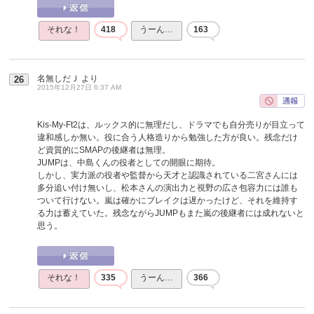
それな！
418
うーん…
163
名無しだＪ
より
26
2015年12月27日 6:37 AM
Kis-My-Ft2は、ルックス的に無理だし、ドラマでも自分売りが目立って
違和感しか無い。役に合う人格造りから勉強した方が良い。残念だけ
ど資質的にSMAPの後継者は無理。
JUMPは、中島くんの役者としての開眼に期待。
しかし、実力派の役者や監督から天才と認識されている二宮さんには
多分追い付け無いし、松本さんの演出力と視野の広さ包容力には誰も
ついて行けない。嵐は確かにブレイクは遅かったけど、それを維持す
る力は蓄えていた。残念ながらJUMPもまた嵐の後継者には成れないと
思う。
それな！
335
うーん…
366