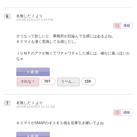
名無しだＪ
より
6
2015年10月21日 4:54 PM
そうなって欲しいと、事務所が目論んでる感じはあるよね。
キスマイも凄く意識してる感じだし。
ＪＵＭＰのアクが無くてワチャワチャした感じは、確かに嵐っぽいか
なｗ
それな！
707
うーん…
159
名無しだＪ
より
7
2015年10月26日 12:11 AM
キスマイがSMAPのギスギス感を見事引き継いでよね