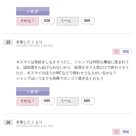
それな！
438
うーん…
369
名無しだＪ
より
15
2015年11月13日 2:58 PM
キスマイは長続きしなさそうだし、ジャンプは何回も機会に恵まれて
も、認知度すらあげられないから 結局オタク人気だけで終わりそう
ただ、キスマイのほうがMCなどで残れそうな人がいるかな？
ジャンプはいつまでも幼稚でポンコツ過ぎるとおもう
それな！
595
うーん…
685
名無しだＪ
より
16
2015年11月16日 1:12 AM