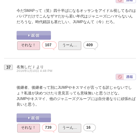
今だSMAPって（笑）四十半ばになるオッサンをアイドル視してるのは
ババアだけでこんなザマだから若い年代はジャニーズにハマらないん
だろうな。時代錯誤も甚だしい、JUMPなんて（今）だろ。
それな！
107
うーん…
409
名無しだＪ
より
37
2016年1月10日 4:48 PM
後継者、後継者って別にJUMPやキスマイが言ってる訳じゃないでし
ょ？私達が決めつけたり意見言っても意味無いと思うけどな。
JUMPやキスマイ、他のジャニーズグループには自分達なりに頑張れば
良いと思う。
それな！
739
うーん…
16