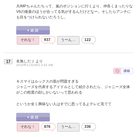
JUMPちゃんたちって、嵐のポジションに行くより、仲良くまったりな
V6の後釜のほうが合ってる気がするんだけどなー。そしたらアンチに
も目をつけられないだろうし。
それな！
937
うーん…
122
名無しだＪ
より
17
2015年11月26日 3:42 AM
キスマイはルックスの面が問題すぎる
ジャニーズを代表するアイドルとして紹介されたら、ジャニーズ全体
がこの程度の顔しかいないって思われる
というか全く興味ない人はすでに思ってるよテレビ見てて
それな！
876
うーん…
336