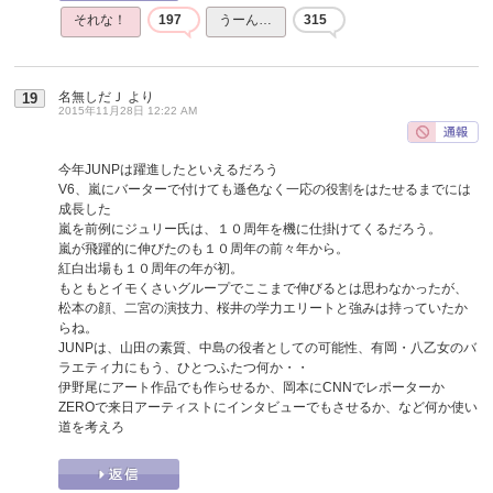
それな！
197
うーん…
315
名無しだＪ
より
19
2015年11月28日 12:22 AM
今年JUNPは躍進したといえるだろう
V6、嵐にバーターで付けても遜色なく一応の役割をはたせるまでには
成長した
嵐を前例にジュリー氏は、１０周年を機に仕掛けてくるだろう。
嵐が飛躍的に伸びたのも１０周年の前々年から。
紅白出場も１０周年の年が初。
もともとイモくさいグループでここまで伸びるとは思わなかったが、
松本の顔、二宮の演技力、桜井の学力エリートと強みは持っていたか
らね。
JUNPは、山田の素質、中島の役者としての可能性、有岡・八乙女のバ
ラエティ力にもう、ひとつふたつ何か・・
伊野尾にアート作品でも作らせるか、岡本にCNNでレポーターか
ZEROで来日アーティストにインタビューでもさせるか、など何か使い
道を考えろ