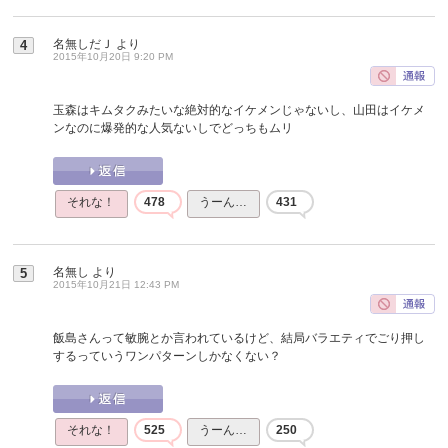
名無しだＪ
より
4
2015年10月20日 9:20 PM
玉森はキムタクみたいな絶対的なイケメンじゃないし、山田はイケメ
ンなのに爆発的な人気ないしでどっちもムリ
それな！
478
うーん…
431
名無し
より
5
2015年10月21日 12:43 PM
飯島さんって敏腕とか言われているけど、結局バラエティでごり押し
するっていうワンパターンしかなくない？
それな！
525
うーん…
250