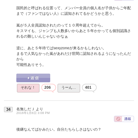
国民的と呼ばれる位置って、メンバー全員の個人名が子供からご年配
まで（ファンではない人）に認知されてるかどうかと思う。
嵐が５人全員認知されたのって１０周年超えてから。
キスマイも、ジャンプも人数多いからあと５年かかっても個別認識さ
れるの難しいんじゃないかなぁ
逆に、あと５年待てばsexyzoneが来るかもしれない。
まるで人気なかった嵐があれだけ世間に認知されるようになったんだ
から
可能性ありそう。
それな！
206
うーん…
401
名無しだＪ
より
34
2016年1月6日 3:08 PM
後継なんてばかみたい。自分たちらしさはないの？