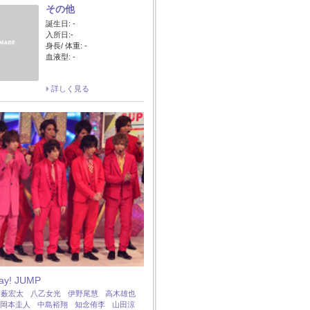
その他
誕生日: -
入所日:-
身長/ 体重: -
血液型: -
詳しく見る
Say! JUMP
：
薮宏太
八乙女光
伊野尾慧
高木雄也
岡本圭人
中島裕翔
知念侑李
山田涼