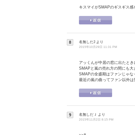
キスマイがSMAPのギスギス
名無しだJ
より
8
2015年10月29日 11:31 PM
アッくんが中居の窓に出たときに
SMAPと嵐の売れ方の間にも
SMAPの全盛期はファンじゃ
最近の嵐の曲ってファン以外は
名無しだＪ
より
9
2015年11月2日 8:15 PM