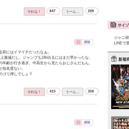
647
209
それな！
うーん…
サイゾ
ジャニ研
LINE
る割にはイマイチだったなぁ。
上激減だし、ジャンプも24h出るにはまだ早かったな。
新着
の年齢が行き過ぎ。中高生から見たらおじさんだもん。
か知名度ない。
のゴリ押しでしょ？
。
415
358
それな！
うーん…