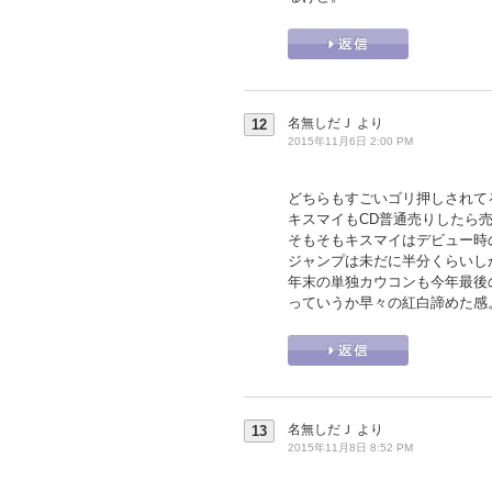
名無しだＪ
より
12
2015年11月6日 2:00 PM
どちらもすごいゴリ押しされて
キスマイもCD普通売りしたら売
そもそもキスマイはデビュー時
ジャンプは未だに半分くらいし
年末の単独カウコンも今年最後
っていうか早々の紅白諦めた感
名無しだＪ
より
13
2015年11月8日 8:52 PM