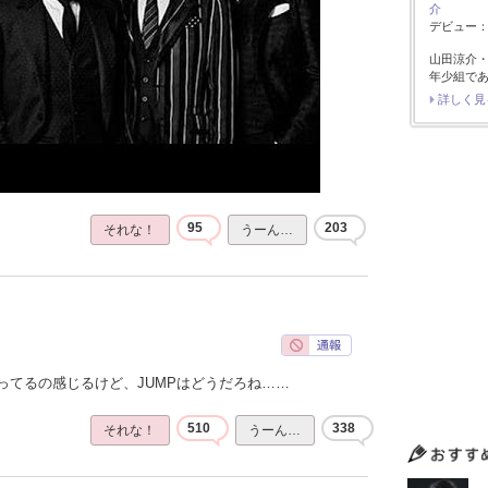
介
デビュー：2
山田涼介
年少組で
詳しく見
95
203
それな！
うーん…
ってるの感じるけど、JUMPはどうだろね……
510
338
それな！
うーん…