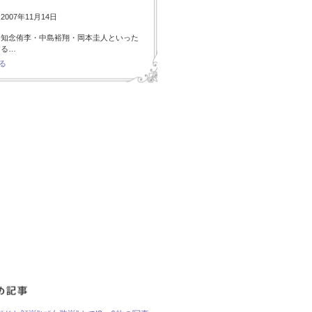
007年11月14日
・知念侑李・中島裕翔・岡本圭人といった
ある…
る