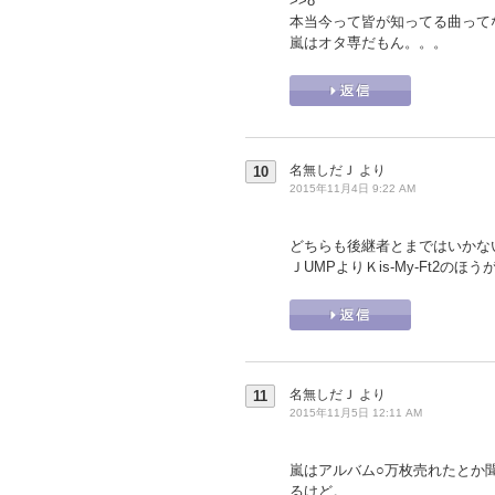
>>8
本当今って皆が知ってる曲って
嵐はオタ専だもん。。。
名無しだＪ
より
10
2015年11月4日 9:22 AM
どちらも後継者とまではいかな
ＪUMPよりＫis-My-Ft2の
名無しだＪ
より
11
2015年11月5日 12:11 AM
嵐はアルバム○万枚売れたとか
るけど。