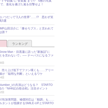
“ドヤ顔嵐”に“女装嵐”まで!? 6枚の写真
で、進化を遂げた嵐を目撃せよ！
idsはいつだって“2人の世界”……!? 思わず笑
真5選
y!JUMP山田涼介に「痩せろブス」と言われて
は誰？
ランキング
now Man・目黒蓮に語った“家族話”に
とを言わないで」── ナーバスになるファ
30日
NES、売り上げ低下でファン嘆くも……アリー
催が「聡明な判断」といえるワケ
14日
umber_iの共演はどうなる？ STARTO
報道の『NHK紅白歌合戦』注目ポイント
12日
ズ性加害問題、補償対応は「順調」も……
タントが指摘するSMILE-UP.とSTARTO