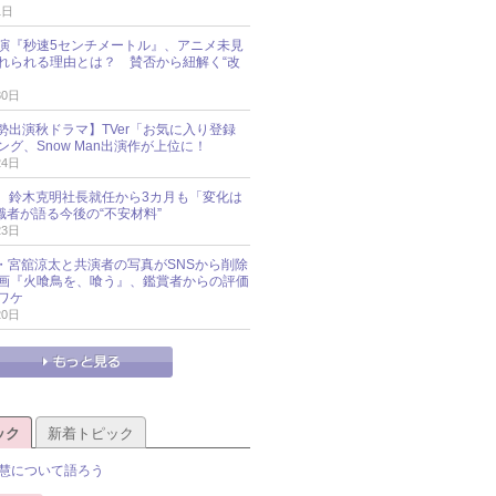
1日
演『秒速5センチメートル』、アニメ未見
れられる理由とは？ 賛否から紐解く“改
30日
O勢出演秋ドラマ】TVer「お気に入り登録
グ、Snow Man出演作が上位に！
24日
O社、鈴木克明社長就任から3カ月も「変化は
識者が語る今後の“不安材料”
23日
an・宮舘涼太と共演者の写真がSNSから削除
 映画『火喰鳥を、喰う』、鑑賞者からの評価
ワケ
20日
ック
新着トピック
慧について語ろう