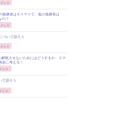
メント
Pの後継者はキスマイで、嵐の後継者は
Pなの？
メント
について語ろう
メント
Pを解散させないためにはどうするか、スマ
懸命に考える！
メント
いて語ろう
メント