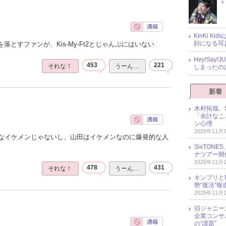
KinKi K
顔になる写
落とすファンが、Kis-My-Ft2とじゃんぷにはいない
Hey!Sa
453
221
それな！
うーん…
しまったの
新着
木村拓哉、S
「余計なこ
ン心理
2025年11月
なイケメンじゃないし、山田はイケメンなのに爆発的な人
SixTO
ナツアー開
2025年11月
478
431
それな！
うーん…
キンプリとN
勢“復活”
2025年11月
旧ジャニー
企業コンサル
の“課題”