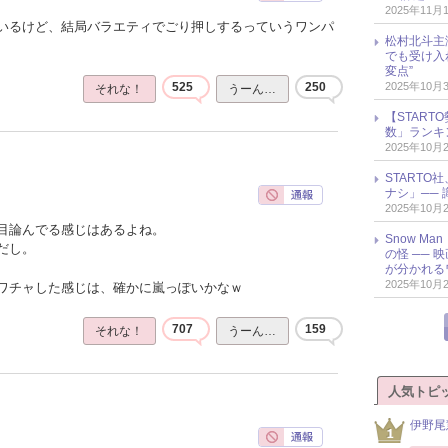
2025年11月
いるけど、結局バラエティでごり押しするっていうワンパ
松村北斗主
でも受け入
変点”
2025年10月
525
250
それな！
うーん…
【START
数」ランキン
2025年10月
START
ナシ」── 
2025年10月
目論んでる感じはあるよね。
Snow M
だし。
の怪 ──
が分かれる
2025年10月
ワチャした感じは、確かに嵐っぽいかなｗ
707
159
それな！
うーん…
人気トピ
伊野尾