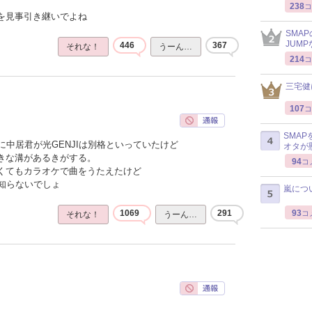
238
コ
感を見事引き継いでよね
SMA
JUM
446
367
それな！
うーん…
214
コ
三宅健
107
コ
SMA
中居君が光GENJIは別格といっていたけど
オタが
大きな溝があるきがする。
94
コ
なくてもカラオケで曲をうたえたけど
知らないでしょ
嵐につ
93
1069
291
コ
それな！
うーん…