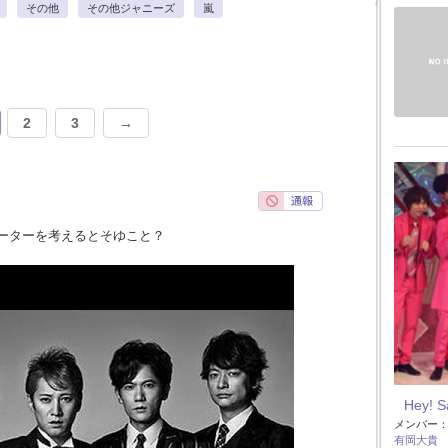
その他
その他ジャニーズ
嵐
2
3
→
ーターを考えるとそゆこと？
Hey! 
メンバー
有岡大貴