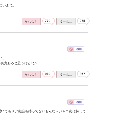
ないよね。
770
275
それな！
うーん…
い。
ほうが実力あると思うけどね〜
919
867
それな！
うーん…
聞いてもリア友誰も持ってないもんな～ジャニ友は持って