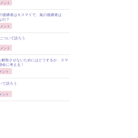
メント
Pの後継者はキスマイで、嵐の後継者は
Pなの？
メント
について語ろう
メント
Pを解散させないためにはどうするか、スマ
懸命に考える！
メント
いて語ろう
メント