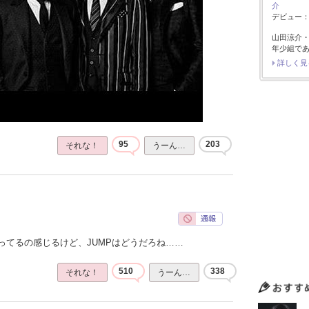
介
デビュー：2
山田涼介
年少組で
詳しく見
95
203
それな！
うーん…
ってるの感じるけど、JUMPはどうだろね……
510
338
それな！
うーん…