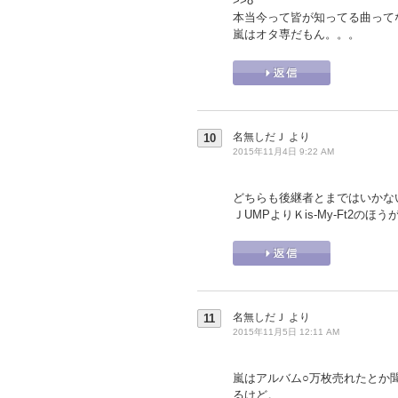
>>8
本当今って皆が知ってる曲って
嵐はオタ専だもん。。。
名無しだＪ
より
10
2015年11月4日 9:22 AM
どちらも後継者とまではいかな
ＪUMPよりＫis-My-Ft2の
名無しだＪ
より
11
2015年11月5日 12:11 AM
嵐はアルバム○万枚売れたとか
るけど。