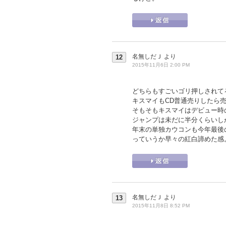
名無しだＪ
より
12
2015年11月6日 2:00 PM
どちらもすごいゴリ押しされて
キスマイもCD普通売りしたら売
そもそもキスマイはデビュー時
ジャンプは未だに半分くらいし
年末の単独カウコンも今年最後
っていうか早々の紅白諦めた感
名無しだＪ
より
13
2015年11月8日 8:52 PM