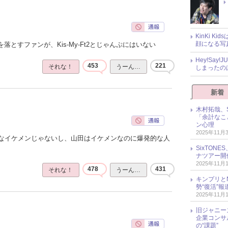
KinKi K
顔になる写
落とすファンが、Kis-My-Ft2とじゃんぷにはいない
Hey!Sa
453
221
それな！
うーん…
しまったの
新着
木村拓哉、S
「余計なこ
ン心理
2025年11月
なイケメンじゃないし、山田はイケメンなのに爆発的な人
SixTO
ナツアー開
2025年11月
478
431
それな！
うーん…
キンプリとN
勢“復活”
2025年11月
旧ジャニー
企業コンサル
の“課題”