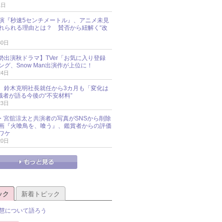
1日
演『秒速5センチメートル』、アニメ未見
れられる理由とは？ 賛否から紐解く“改
30日
O勢出演秋ドラマ】TVer「お気に入り登録
グ、Snow Man出演作が上位に！
24日
O社、鈴木克明社長就任から3カ月も「変化は
識者が語る今後の“不安材料”
23日
an・宮舘涼太と共演者の写真がSNSから削除
 映画『火喰鳥を、喰う』、鑑賞者からの評価
ワケ
20日
ック
新着トピック
慧について語ろう