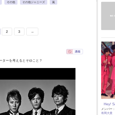
その他
その他ジャニーズ
嵐
2
3
→
ーターを考えるとそゆこと？
Hey! 
メンバー
有岡大貴