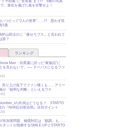
“ドヤ顔嵐”に“女装嵐”まで!? 6枚の写真
で、進化を遂げた嵐を目撃せよ！
idsはいつだって“2人の世界”……!? 思わず笑
真5選
y!JUMP山田涼介に「痩せろブス」と言われて
は誰？
ランキング
now Man・目黒蓮に語った“家族話”に
とを言わないで」── ナーバスになるファ
30日
NES、売り上げ低下でファン嘆くも……アリー
催が「聡明な判断」といえるワケ
14日
umber_iの共演はどうなる？ STARTO
報道の『NHK紅白歌合戦』注目ポイント
12日
ズ性加害問題、補償対応は「順調」も……
タントが指摘するSMILE-UP.とSTARTO