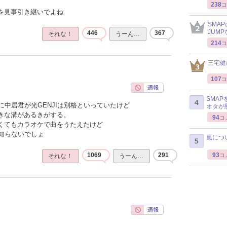
238
コ
感を見事引き継いでよね
SMA
JUM
446
367
それな！
うーん…
214
コ
三宅健
107
コ
SMA
中居君が光GENJIは別格といっていたけど
オタが
大きな溝があるきがする。
94
コ
なくてもカラオケで曲をうたえたけど
知らないでしょ
嵐につ
93
1069
291
コ
それな！
うーん…