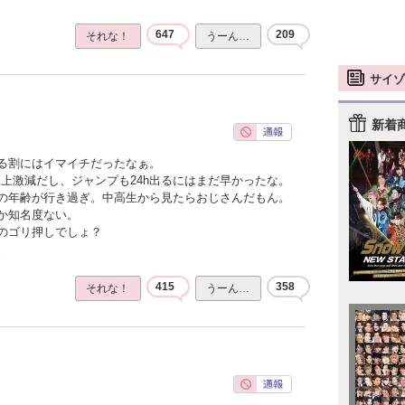
647
209
それな！
うーん…
サイゾ
新着
る割にはイマイチだったなぁ。
上激減だし、ジャンプも24h出るにはまだ早かったな。
の年齢が行き過ぎ。中高生から見たらおじさんだもん。
か知名度ない。
のゴリ押しでしょ？
。
415
358
それな！
うーん…