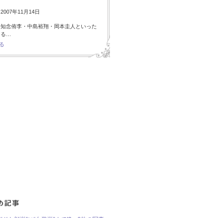
007年11月14日
・知念侑李・中島裕翔・岡本圭人といった
ある…
る