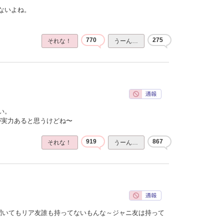
ないよね。
770
275
それな！
うーん…
い。
ほうが実力あると思うけどね〜
919
867
それな！
うーん…
聞いてもリア友誰も持ってないもんな～ジャニ友は持って