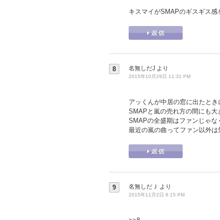
キスマイがSMAPのギスギス
名無しだJ
より
8
2015年10月29日 11:31 PM
アッくんが中居の窓に出たときに
SMAPと嵐の売れ方の間にも
SMAPの全盛期はファンじゃ
最近の嵐の曲ってファン以外は
名無しだＪ
より
9
2015年11月2日 8:15 PM