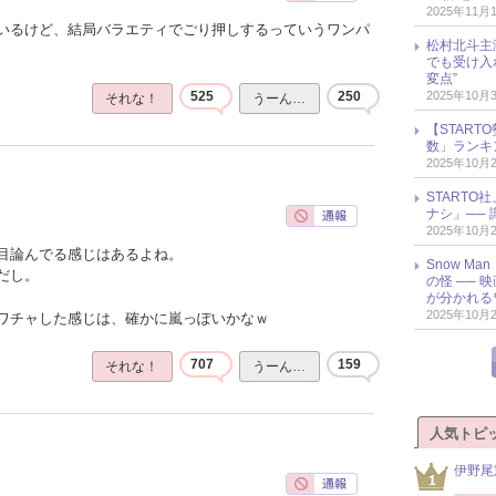
2025年11月
いるけど、結局バラエティでごり押しするっていうワンパ
松村北斗主
でも受け入
変点”
2025年10月
525
250
それな！
うーん…
【START
数」ランキン
2025年10月
START
ナシ」── 
2025年10月
目論んでる感じはあるよね。
Snow M
だし。
の怪 ──
が分かれる
2025年10月
ワチャした感じは、確かに嵐っぽいかなｗ
707
159
それな！
うーん…
人気トピ
伊野尾