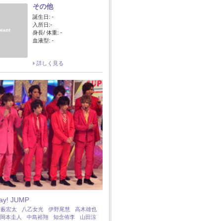
その他
誕生日: -
入所日:-
身長/ 体重: -
血液型: -
詳しく見る
Say! JUMP
：
薮宏太
八乙女光
伊野尾慧
高木雄也
岡本圭人
中島裕翔
知念侑李
山田涼