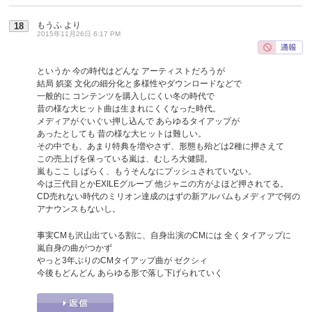
もうふ
より
18
2015年11月26日 6:17 PM
というか 今の時代はどんな アーティストだろうが
結局 娯楽 文化の細分化と多様性やダウンロードなどで
一般的に コンテンツを購入しにくい冬の時代で
昔の様な大ヒット曲は生まれにくくなった時代。
メディアがぐいぐい押し込んで あらゆるタイアップが
あったとしても 昔の様な大ヒットは難しい。
その中でも、あまり特典を増やさず、形態も殆どは2種に押さえて
この売上げを保っている嵐は、むしろ大健闘。
嵐もここ しばらく、もうそんなにプッシュされていない。
今は三代目とかEXILEグループ 他ジャニの方がよほど押されてる。
CD売れない時代のミリオン達成のはずの新アルバムもメディアで何の
アナウンスもないし。
事実CMも沢山出ている割に、自身出演のCMには 全くタイアップに
嵐自身の曲がつかず
やっと3年ぶりのCMタイアップ曲が ゼクシィ
今後もどんどん あらゆる形で落し下げられていく