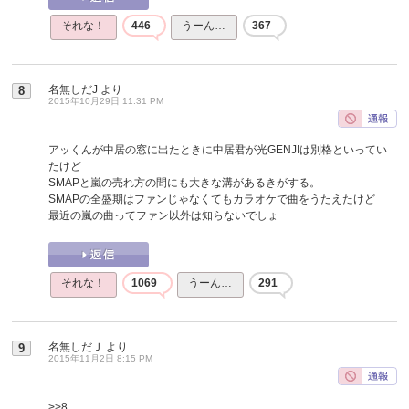
それな！
446
うーん…
367
名無しだJ
より
8
2015年10月29日 11:31 PM
アッくんが中居の窓に出たときに中居君が光GENJIは別格といってい
たけど
SMAPと嵐の売れ方の間にも大きな溝があるきがする。
SMAPの全盛期はファンじゃなくてもカラオケで曲をうたえたけど
最近の嵐の曲ってファン以外は知らないでしょ
それな！
1069
うーん…
291
名無しだＪ
より
9
2015年11月2日 8:15 PM
>>8