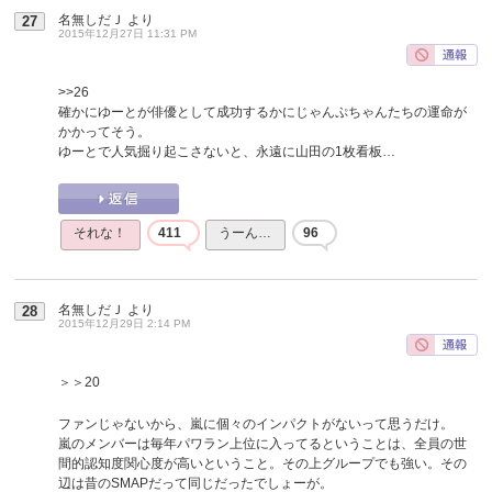
名無しだＪ
より
27
2015年12月27日 11:31 PM
>>26
確かにゆーとが俳優として成功するかにじゃんぷちゃんたちの運命が
かかってそう。
ゆーとで人気掘り起こさないと、永遠に山田の1枚看板…
それな！
411
うーん…
96
名無しだＪ
より
28
2015年12月29日 2:14 PM
＞＞20
ファンじゃないから、嵐に個々のインパクトがないって思うだけ。
嵐のメンバーは毎年パワラン上位に入ってるということは、全員の世
間的認知度関心度が高いということ。その上グループでも強い。その
辺は昔のSMAPだって同じだったでしょーが。