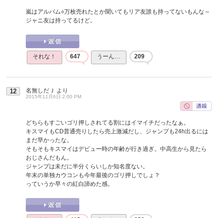
嵐はアルバム○万枚売れたとか聞いてもリア友誰も持ってないもんな～
ジャニ友は持ってるけど。
それな！
647
うーん…
209
名無しだＪ
より
12
2015年11月6日 2:00 PM
どちらもすごいゴリ押しされてる割にはイマイチだったなぁ。
キスマイもCD普通売りしたら売上激減だし、ジャンプも24h出るには
まだ早かったな。
そもそもキスマイはデビュー時の年齢が行き過ぎ。中高生から見たら
おじさんだもん。
ジャンプは未だに半分くらいしか知名度ない。
年末の単独カウコンも今年最後のゴリ押しでしょ？
っていうか早々の紅白諦めた感。