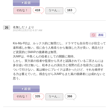
それな！
418
うーん…
163
名無しだＪ
より
26
2015年12月27日 6:37 AM
Kis-My-Ft2は、ルックス的に無理だし、ドラマでも自分売りが目立って
違和感しか無い。役に合う人格造りから勉強した方が良い。残念だけ
ど資質的にSMAPの後継者は無理。
JUMPは、中島くんの役者としての開眼に期待。
しかし、実力派の役者や監督から天才と認識されている二宮さんには
多分追い付け無いし、松本さんの演出力と視野の広さ包容力には誰も
ついて行けない。嵐は確かにブレイクは遅かったけど、それを維持す
る力は蓄えていた。残念ながらJUMPもまた嵐の後継者には成れないと
思う。
それな！
335
うーん…
366