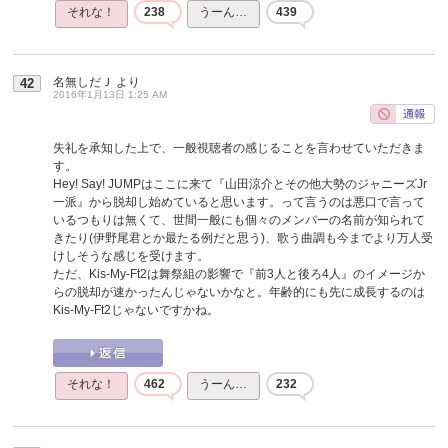
それな！
238
うーん…
439
名無しだＪ
より
42
2016年1月13日 1:25 AM
失礼を承知した上で、一般視聴者の感じることを言わせていただきま
す。
Hey! Say! JUMPはここに来て『山田涼介とその他大勢のジャニーズJr
一派』から脱却し始めていると思います。って言うのは悪口で言って
いるつもりは無くて、世間一般にも個々のメンバーの名前が知られて
きたり(伊野尾君とか最たる例だと思う)、歌う曲調も今までより万人受
けしそうな感じを受けます。
ただ、Kis-My-Ft2は舞祭組の影響で『前3人と後ろ4人』のイメージか
らの脱却が速かったんじゃないかなと。年齢的にも先に成長するのは
Kis-My-Ft2じゃないですかね。
それな！
462
うーん…
232