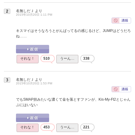
名無しだＪ
より
2
2015年10月20日 1:11 PM
キスマイはそうなろうとがんばってるの感じるけど、JUMPはどうだろ
ね……
それな！
510
うーん…
338
名無しだＪ
より
3
2015年10月20日 1:53 PM
でもSMAP担みたいな濃くて金を落とすファンが、Kis-My-Ft2とじゃん
ぷにはいない
それな！
453
うーん…
221