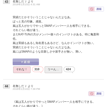
名無しだＪ
より
43
2016年1月13日 4:31 AM
実績だとかそういうことじゃないんだよなあ。
ぱっと見の印象。感覚。
嵐は五人がかりでやっとSMAPメンバー一人を相手にできる。
それぐらい格が違う。
まだKAT-TUNの方がメンバー個々のインパクトがある。特に亀梨和
也。
嵐は実績もあるし知名度もあるけど、なんかインパクトが無い。
実績だとかそういうことじゃないんだよなあ。
嵐にはSMAPのような目新しさや派手さが無い。薄い。
それな！
310
うーん…
424
名無しだＪ
より
44
2016年1月13日 7:39 PM
《嵐は五人がかりでやっとSMAPメンバー一人を相手にできる。
それぐらい格が違う。》