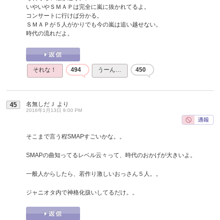
いやいやＳＭＡＰは完全に嵐に抜かれてるよ。
コンサートに行けば分かる。
ＳＭＡＰが５人がかりでも今の嵐は追い越せない。
時代の流れだよ。
それな！
494
うーん…
450
名無しだＪ
より
45
2016年1月13日 9:00 PM
そこまで言う程SMAPすごいかな。。
SMAPの曲知ってるレベル云々って、時代のおかげが大きいよ。
一般人からしたら、若作り激しいおっさん５人。。
ジャニオタ内で神格化扱いしてるだけ。。