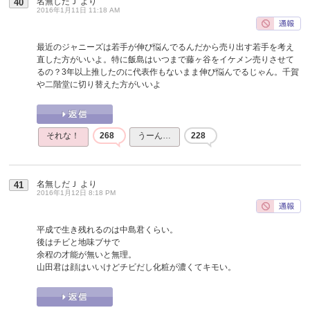
名無しだＪ
より
40
2016年1月11日 11:18 AM
最近のジャニーズは若手が伸び悩んでるんだから売り出す若手を考え
直した方がいいよ。特に飯島はいつまで藤ヶ谷をイケメン売りさせて
るの？3年以上推したのに代表作もないまま伸び悩んでるじゃん。千賀
や二階堂に切り替えた方がいいよ
それな！
268
うーん…
228
名無しだＪ
より
41
2016年1月12日 8:18 PM
平成で生き残れるのは中島君くらい。
後はチビと地味ブサで
余程の才能が無いと無理。
山田君は顔はいいけどチビだし化粧が濃くてキモい。