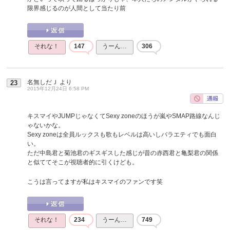
限界感じるのが人間として当たり前
それな！
147
うーん…
306
名無しだＪ
より
23
2015年12月24日 6:58 PM
キスマイやJUMPじゃなくてSexy zoneのほうが嵐やSMAP路線なんじ
ゃないかな。
Sexy zoneは全員ルックスも歌もレベルは高いしバラエティでも面白
い。
ただ中島君と菊池君のギスギスした感じが昔の赤西君と亀梨君の関係
と似ててそこが視聴者的に引くけども。
こうは言ってますが私はキスマイのファンです笑
それな！
234
うーん…
749