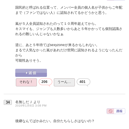
国民的と呼ばれる位置って、メンバー全員の個人名が子供からご年配
まで（ファンではない人）に認知されてるかどうかと思う。
嵐が５人全員認知されたのって１０周年超えてから。
キスマイも、ジャンプも人数多いからあと５年かかっても個別認識さ
れるの難しいんじゃないかなぁ
逆に、あと５年待てばsexyzoneが来るかもしれない。
まるで人気なかった嵐があれだけ世間に認知されるようになったんだ
から
可能性ありそう。
それな！
206
うーん…
401
名無しだＪ
より
34
2016年1月6日 3:08 PM
後継なんてばかみたい。自分たちらしさはないの？