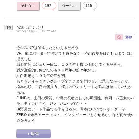
それな！
197
うーん…
315
名無しだＪ
より
19
2015年11月28日 12:22 AM
今年JUNPは躍進したといえるだろう
V6、嵐にバーターで付けても遜色なく一応の役割をはたせるまでには
成長した
嵐を前例にジュリー氏は、１０周年を機に仕掛けてくるだろう。
嵐が飛躍的に伸びたのも１０周年の前々年から。
紅白出場も１０周年の年が初。
もともとイモくさいグループでここまで伸びるとは思わなかったが、
松本の顔、二宮の演技力、桜井の学力エリートと強みは持っていたか
らね。
JUNPは、山田の素質、中島の役者としての可能性、有岡・八乙女のバ
ラエティ力にもう、ひとつふたつ何か・・
伊野尾にアート作品でも作らせるか、岡本にCNNでレポーターか
ZEROで来日アーティストにインタビューでもさせるか、など何か使い
道を考えろ