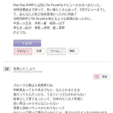
Hey Say JUMPとは別にYa-Ya-yahをデビューさせるべきだった。
当時冠番組まで持って、良い曲たくさんあって、CDデビューまでし
て、あんなに人気と知名度凄かったのに何故？
当時SMAPとYa-Ya-yahを例えるような風潮があったのに。
中居→八乙女 木村→薮 稲垣→山下
草なぎ→鮎川 香取→赤間 森→星野
のような。
それな！
116
うーん…
661
名無しだＪ
より
22
2015年12月9日 9:49 PM
グループ人数は５名限界だね
年齢差あっても５名までなら、なんとかまとまる
嵐だって６人だったら、うまくいってたかわからない
役者として育てるったって、日本のエンタメ市場に
若い男ばっかりそんなにいらない
需要と供給バランスがとれてないって
かといって唄って踊るばっかりじゃ、本人たちのメンタルがやられる