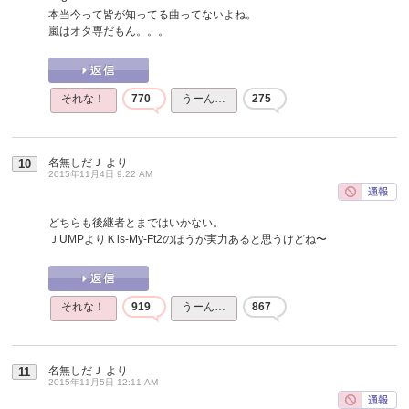
本当今って皆が知ってる曲ってないよね。
嵐はオタ専だもん。。。
それな！
770
うーん…
275
名無しだＪ
より
10
2015年11月4日 9:22 AM
どちらも後継者とまではいかない。
ＪUMPよりＫis-My-Ft2のほうが実力あると思うけどね〜
それな！
919
うーん…
867
名無しだＪ
より
11
2015年11月5日 12:11 AM