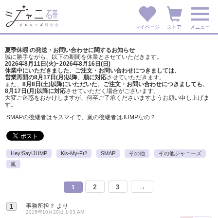
マイページ
ストア
メニュー
夏季休暇 の発送・お問い合わせに関するお知らせ
誠に勝手ながら、以下の期間を休業とさせていただきます。
2026年8月11日(火)~2026年8月16日(日)
休業中にいただきました、ご注文・お問い合わせにつきましては、
営業再開の8月17日(月)以降、順に対応
させていただきます。
また、
8月8日(土)以降にいただいた、ご注文・
お問い合わせにつきましても、
8月17日(月)以降に対応
させていただく場合がございます。
大変ご迷惑をおかけしますが、
何卒ご了承くださいますようお願い申し上げま
す。
SMAPの後継者はキスマイで、嵐の後継者はJUMPなの？
Hey!Say!JUMP
Kis-My-Ft2
SMAP
その他
その他ジャニーズ
嵐
2
3
→
1
事務所担？
より
1
2015年10月20日 1:03 AM