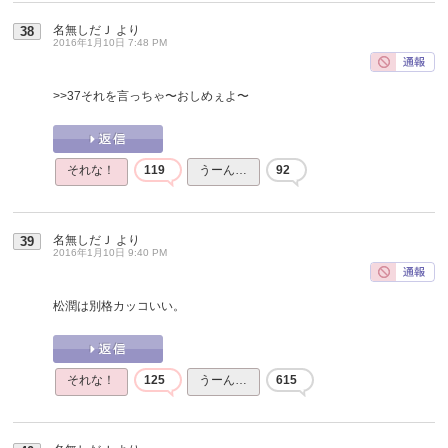
名無しだＪ
より
38
2016年1月10日 7:48 PM
>>37
それを言っちゃ〜おしめぇよ〜
それな！
119
うーん…
92
名無しだＪ
より
39
2016年1月10日 9:40 PM
松潤は別格カッコいい。
それな！
125
うーん…
615