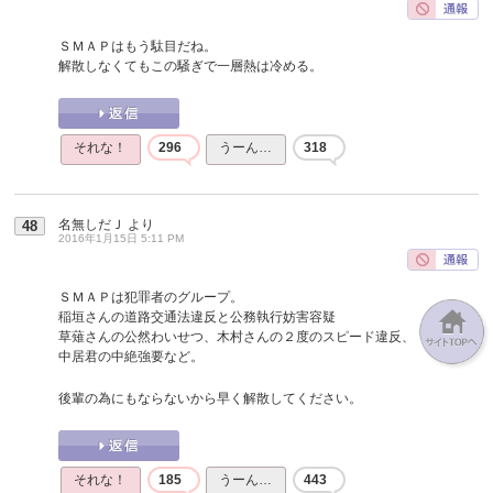
ＳＭＡＰはもう駄目だね。
解散しなくてもこの騒ぎで一層熱は冷める。
それな！
296
うーん…
318
名無しだＪ
より
48
2016年1月15日 5:11 PM
ＳＭＡＰは犯罪者のグループ。
稲垣さんの道路交通法違反と公務執行妨害容疑
草薙さんの公然わいせつ、木村さんの２度のスピード違反、
中居君の中絶強要など。
後輩の為にもならないから早く解散してください。
それな！
185
うーん…
443