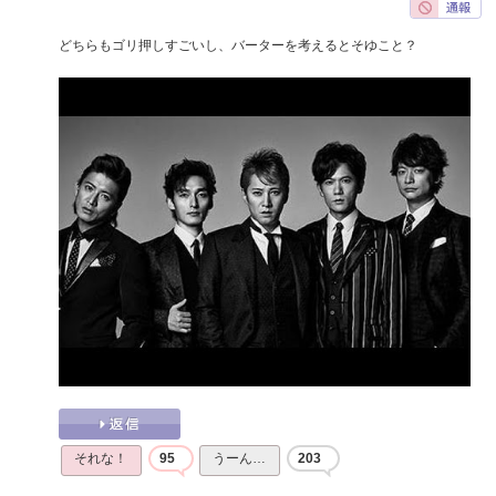
どちらもゴリ押しすごいし、バーターを考えるとそゆこと？
それな！
95
うーん…
203