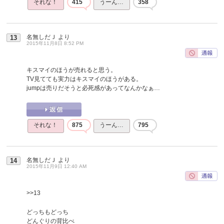
それな！
415
うーん…
358
名無しだＪ
より
13
2015年11月8日 8:52 PM
キスマイのほうが売れると思う。
TV見てても実力はキスマイのほうがある。
jumpは売りだそうと必死感があってなんかなぁ…
それな！
875
うーん…
795
名無しだＪ
より
14
2015年11月9日 12:40 AM
>>13
どっちもどっち
どんぐりの背比べ