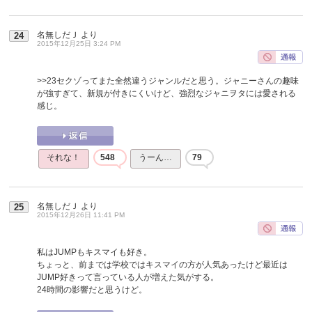
名無しだＪ
より
24
2015年12月25日 3:24 PM
>>23
セクゾってまた全然違うジャンルだと思う。ジャニーさんの趣味
が強すぎて、新規が付きにくいけど、強烈なジャニヲタには愛される
感じ。
それな！
548
うーん…
79
名無しだＪ
より
25
2015年12月26日 11:41 PM
私はJUMPもキスマイも好き。
ちょっと、前までは学校ではキスマイの方が人気あったけど最近は
JUMP好きって言っている人が増えた気がする。
24時間の影響だと思うけど。