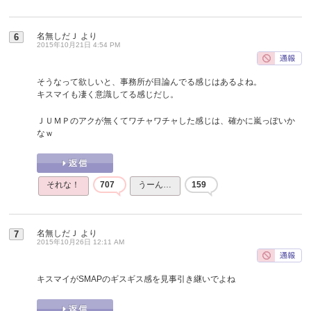
名無しだＪ
より
6
2015年10月21日 4:54 PM
そうなって欲しいと、事務所が目論んでる感じはあるよね。
キスマイも凄く意識してる感じだし。
ＪＵＭＰのアクが無くてワチャワチャした感じは、確かに嵐っぽいか
なｗ
それな！
707
うーん…
159
名無しだＪ
より
7
2015年10月26日 12:11 AM
キスマイがSMAPのギスギス感を見事引き継いでよね