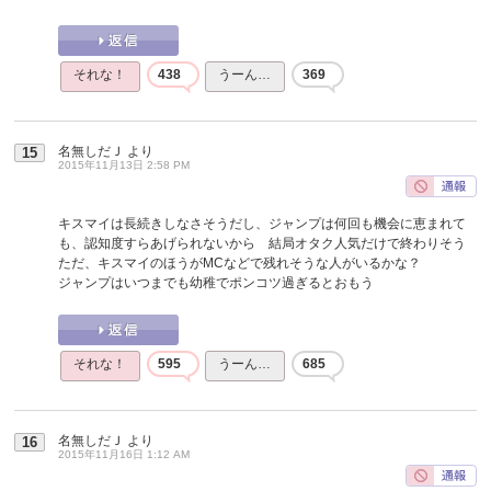
それな！
438
うーん…
369
名無しだＪ
より
15
2015年11月13日 2:58 PM
キスマイは長続きしなさそうだし、ジャンプは何回も機会に恵まれて
も、認知度すらあげられないから 結局オタク人気だけで終わりそう
ただ、キスマイのほうがMCなどで残れそうな人がいるかな？
ジャンプはいつまでも幼稚でポンコツ過ぎるとおもう
それな！
595
うーん…
685
名無しだＪ
より
16
2015年11月16日 1:12 AM