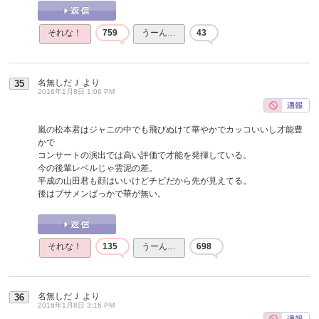
それな！
759
うーん…
43
名無しだＪ
より
35
2016年1月8日 1:06 PM
嵐の松本君はジャニの中でも飛びぬけて華やかでカッコいいし才能豊
かで
コンサートの演出では高い評価で才能を発揮している。
今の後輩レベルじゃ雲泥の差。
平成の山田君も顔はいいけどチビだから先が見えてる。
後はブサメンばっかで華が無い。
それな！
135
うーん…
698
名無しだＪ
より
36
2016年1月8日 3:16 PM