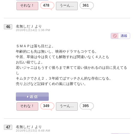
それな！
478
うーん…
361
名無しだＪ
より
46
2016年1月14日 1:36 PM
ＳＭＡＰは落ち目だよ。
年齢的にも先は無いし、映画やドラマもコケてる。
中居、草薙は今は良くても解散すれば間違いなく４人とも
お払い箱でしよ。
若いジャニはもうすぐ後ろまで来てて追い抜かれるのは目に見えてる
し
キムタクでさえ２，３年経てばマッチさん的な存在になる。
売り上げなど記録ずくめの嵐には勝てない。
それな！
349
うーん…
395
名無しだＪ
より
47
2016年1月15日 8:48 AM