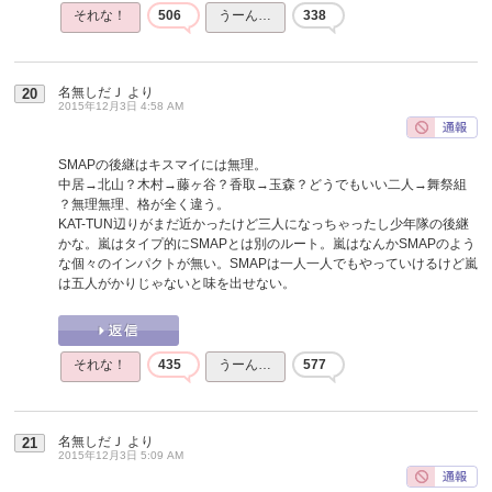
それな！
506
うーん…
338
名無しだＪ
より
20
2015年12月3日 4:58 AM
SMAPの後継はキスマイには無理。
中居→北山？木村→藤ヶ谷？香取→玉森？どうでもいい二人→舞祭組
？無理無理、格が全く違う。
KAT-TUN辺りがまだ近かったけど三人になっちゃったし少年隊の後継
かな。嵐はタイプ的にSMAPとは別のルート。嵐はなんかSMAPのよう
な個々のインパクトが無い。SMAPは一人一人でもやっていけるけど嵐
は五人がかりじゃないと味を出せない。
それな！
435
うーん…
577
名無しだＪ
より
21
2015年12月3日 5:09 AM