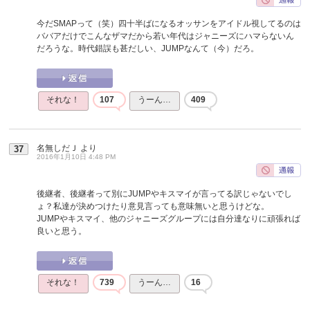
今だSMAPって（笑）四十半ばになるオッサンをアイドル視してるのは
ババアだけでこんなザマだから若い年代はジャニーズにハマらないん
だろうな。時代錯誤も甚だしい、JUMPなんて（今）だろ。
それな！
107
うーん…
409
名無しだＪ
より
37
2016年1月10日 4:48 PM
後継者、後継者って別にJUMPやキスマイが言ってる訳じゃないでし
ょ？私達が決めつけたり意見言っても意味無いと思うけどな。
JUMPやキスマイ、他のジャニーズグループには自分達なりに頑張れば
良いと思う。
それな！
739
うーん…
16