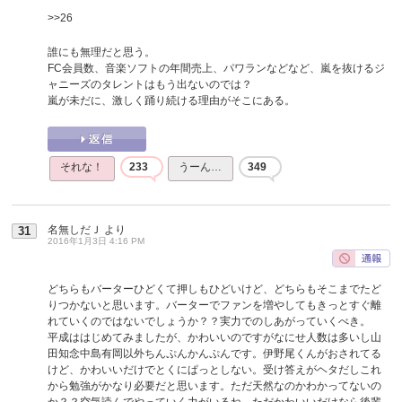
>>26
誰にも無理だと思う。
FC会員数、音楽ソフトの年間売上、パワランなどなど、嵐を抜けるジ
ャニーズのタレントはもう出ないのでは？
嵐が未だに、激しく踊り続ける理由がそこにある。
それな！
233
うーん…
349
名無しだＪ
より
31
2016年1月3日 4:16 PM
どちらもバーターひどくて押しもひどいけど、どちらもそこまでたど
りつかないと思います。バーターでファンを増やしてもきっとすぐ離
れていくのではないでしょうか？？実力でのしあがっていくべき。
平成ははじめてみましたが、かわいいのですがなにせ人数は多いし山
田知念中島有岡以外ちんぷんかんぷんです。伊野尾くんがおされてる
けど、かわいいだけでとくにぱっとしない。受け答えがヘタだしこれ
から勉強がかなり必要だと思います。ただ天然なのかわかってないの
か？？空気読んでやっていく力がいるね。ただかわいいだけなら後輩