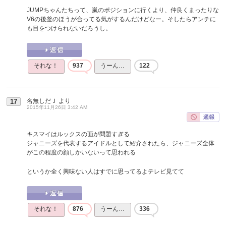
JUMPちゃんたちって、嵐のポジションに行くより、仲良くまったりな
V6の後釜のほうが合ってる気がするんだけどなー。そしたらアンチに
も目をつけられないだろうし。
それな！
937
うーん…
122
名無しだＪ
より
17
2015年11月26日 3:42 AM
キスマイはルックスの面が問題すぎる
ジャニーズを代表するアイドルとして紹介されたら、ジャニーズ全体
がこの程度の顔しかいないって思われる
というか全く興味ない人はすでに思ってるよテレビ見てて
それな！
876
うーん…
336