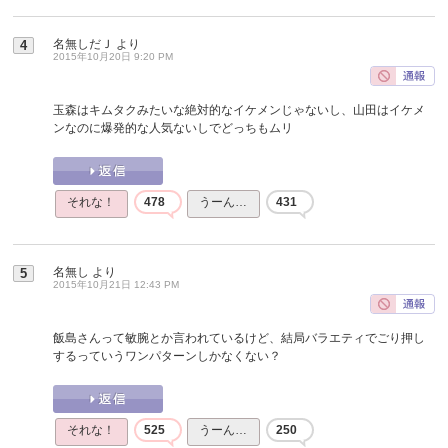
名無しだＪ
より
4
2015年10月20日 9:20 PM
玉森はキムタクみたいな絶対的なイケメンじゃないし、山田はイケメ
ンなのに爆発的な人気ないしでどっちもムリ
それな！
478
うーん…
431
名無し
より
5
2015年10月21日 12:43 PM
飯島さんって敏腕とか言われているけど、結局バラエティでごり押し
するっていうワンパターンしかなくない？
それな！
525
うーん…
250