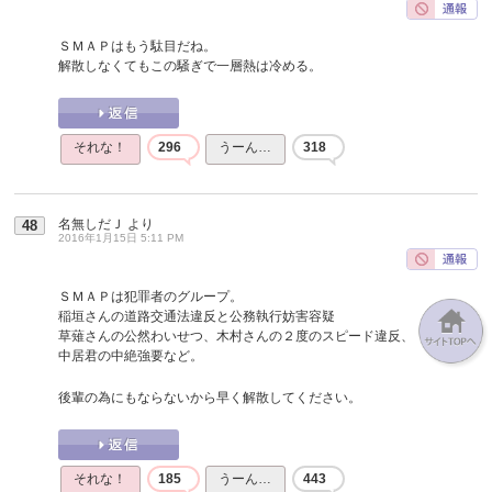
ＳＭＡＰはもう駄目だね。
解散しなくてもこの騒ぎで一層熱は冷める。
それな！
296
うーん…
318
名無しだＪ
より
48
2016年1月15日 5:11 PM
ＳＭＡＰは犯罪者のグループ。
稲垣さんの道路交通法違反と公務執行妨害容疑
草薙さんの公然わいせつ、木村さんの２度のスピード違反、
中居君の中絶強要など。
後輩の為にもならないから早く解散してください。
それな！
185
うーん…
443