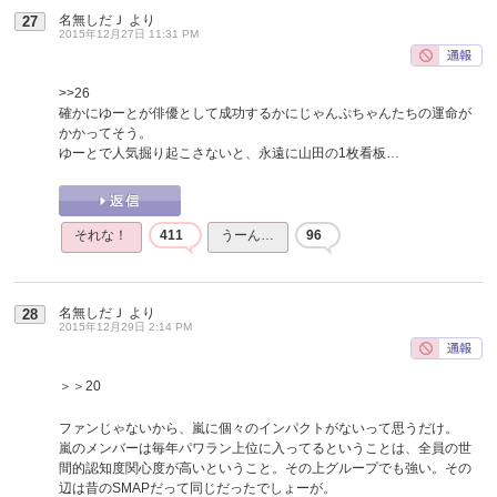
名無しだＪ
より
27
2015年12月27日 11:31 PM
>>26
確かにゆーとが俳優として成功するかにじゃんぷちゃんたちの運命が
かかってそう。
ゆーとで人気掘り起こさないと、永遠に山田の1枚看板…
それな！
411
うーん…
96
名無しだＪ
より
28
2015年12月29日 2:14 PM
＞＞20
ファンじゃないから、嵐に個々のインパクトがないって思うだけ。
嵐のメンバーは毎年パワラン上位に入ってるということは、全員の世
間的認知度関心度が高いということ。その上グループでも強い。その
辺は昔のSMAPだって同じだったでしょーが。