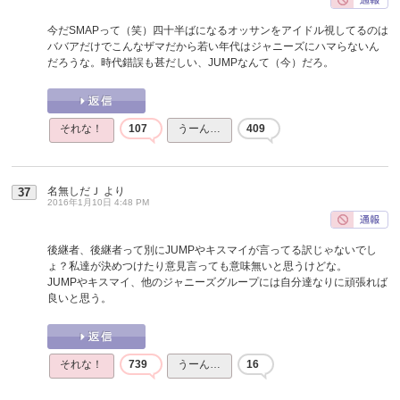
今だSMAPって（笑）四十半ばになるオッサンをアイドル視してるのは
ババアだけでこんなザマだから若い年代はジャニーズにハマらないん
だろうな。時代錯誤も甚だしい、JUMPなんて（今）だろ。
それな！
107
うーん…
409
名無しだＪ
より
37
2016年1月10日 4:48 PM
後継者、後継者って別にJUMPやキスマイが言ってる訳じゃないでし
ょ？私達が決めつけたり意見言っても意味無いと思うけどな。
JUMPやキスマイ、他のジャニーズグループには自分達なりに頑張れば
良いと思う。
それな！
739
うーん…
16