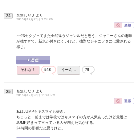
名無しだＪ
より
24
2015年12月25日 3:24 PM
>>23
セクゾってまた全然違うジャンルだと思う。ジャニーさんの趣味
が強すぎて、新規が付きにくいけど、強烈なジャニヲタには愛される
感じ。
それな！
548
うーん…
79
名無しだＪ
より
25
2015年12月26日 11:41 PM
私はJUMPもキスマイも好き。
ちょっと、前までは学校ではキスマイの方が人気あったけど最近は
JUMP好きって言っている人が増えた気がする。
24時間の影響だと思うけど。