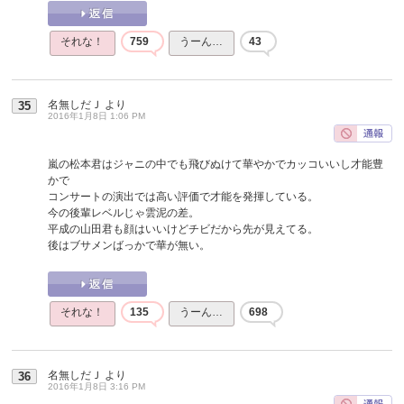
それな！
759
うーん…
43
名無しだＪ
より
35
2016年1月8日 1:06 PM
嵐の松本君はジャニの中でも飛びぬけて華やかでカッコいいし才能豊
かで
コンサートの演出では高い評価で才能を発揮している。
今の後輩レベルじゃ雲泥の差。
平成の山田君も顔はいいけどチビだから先が見えてる。
後はブサメンばっかで華が無い。
それな！
135
うーん…
698
名無しだＪ
より
36
2016年1月8日 3:16 PM