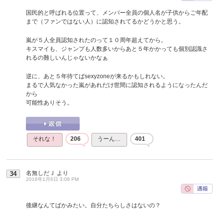
国民的と呼ばれる位置って、メンバー全員の個人名が子供からご年配
まで（ファンではない人）に認知されてるかどうかと思う。
嵐が５人全員認知されたのって１０周年超えてから。
キスマイも、ジャンプも人数多いからあと５年かかっても個別認識さ
れるの難しいんじゃないかなぁ
逆に、あと５年待てばsexyzoneが来るかもしれない。
まるで人気なかった嵐があれだけ世間に認知されるようになったんだ
から
可能性ありそう。
それな！
206
うーん…
401
名無しだＪ
より
34
2016年1月6日 3:08 PM
後継なんてばかみたい。自分たちらしさはないの？