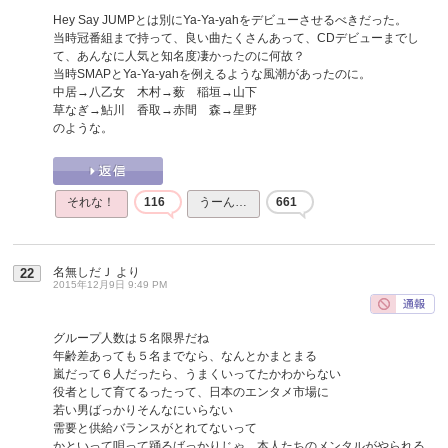
Hey Say JUMPとは別にYa-Ya-yahをデビューさせるべきだった。
当時冠番組まで持って、良い曲たくさんあって、CDデビューまでし
て、あんなに人気と知名度凄かったのに何故？
当時SMAPとYa-Ya-yahを例えるような風潮があったのに。
中居→八乙女 木村→薮 稲垣→山下
草なぎ→鮎川 香取→赤間 森→星野
のような。
それな！
116
うーん…
661
名無しだＪ
より
22
2015年12月9日 9:49 PM
グループ人数は５名限界だね
年齢差あっても５名までなら、なんとかまとまる
嵐だって６人だったら、うまくいってたかわからない
役者として育てるったって、日本のエンタメ市場に
若い男ばっかりそんなにいらない
需要と供給バランスがとれてないって
かといって唄って踊るばっかりじゃ、本人たちのメンタルがやられる