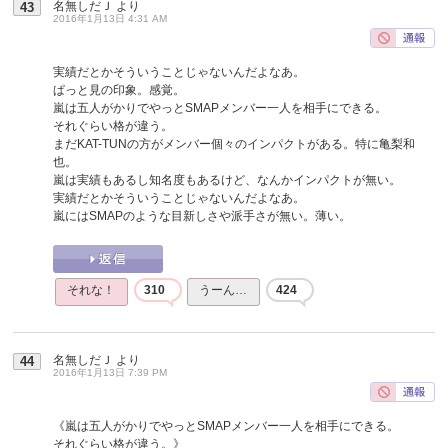
名無しだＪ
より
43
2016年1月13日 4:31 AM
実績だとかそういうことじゃないんだよなあ。
ぱっと見の印象。感覚。
嵐は五人がかりでやっとSMAPメンバー一人を相手にできる。
それぐらい格が違う。
まだKAT-TUNの方がメンバー個々のインパクトがある。特に亀梨和
也。
嵐は実績もあるし知名度もあるけど、なんかインパクトが無い。
実績だとかそういうことじゃないんだよなあ。
嵐にはSMAPのような目新しさや派手さが無い。薄い。
それな！
310
うーん…
424
名無しだＪ
より
44
2016年1月13日 7:39 PM
《嵐は五人がかりでやっとSMAPメンバー一人を相手にできる。
それぐらい格が違う。》