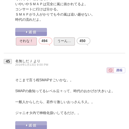
いやいやＳＭＡＰは完全に嵐に抜かれてるよ。
コンサートに行けば分かる。
ＳＭＡＰが５人がかりでも今の嵐は追い越せない。
時代の流れだよ。
それな！
494
うーん…
450
名無しだＪ
より
45
2016年1月13日 9:00 PM
そこまで言う程SMAPすごいかな。。
SMAPの曲知ってるレベル云々って、時代のおかげが大きいよ。
一般人からしたら、若作り激しいおっさん５人。。
ジャニオタ内で神格化扱いしてるだけ。。