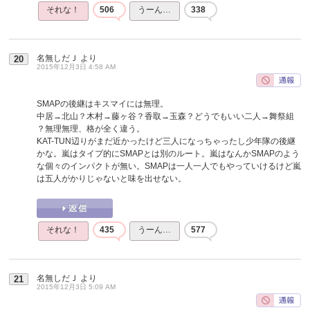
それな！
506
うーん…
338
名無しだＪ
より
20
2015年12月3日 4:58 AM
SMAPの後継はキスマイには無理。
中居→北山？木村→藤ヶ谷？香取→玉森？どうでもいい二人→舞祭組
？無理無理、格が全く違う。
KAT-TUN辺りがまだ近かったけど三人になっちゃったし少年隊の後継
かな。嵐はタイプ的にSMAPとは別のルート。嵐はなんかSMAPのよう
な個々のインパクトが無い。SMAPは一人一人でもやっていけるけど嵐
は五人がかりじゃないと味を出せない。
それな！
435
うーん…
577
名無しだＪ
より
21
2015年12月3日 5:09 AM