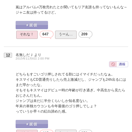
嵐はアルバム○万枚売れたとか聞いてもリア友誰も持ってないもんな～
ジャニ友は持ってるけど。
それな！
647
うーん…
209
名無しだＪ
より
12
2015年11月6日 2:00 PM
どちらもすごいゴリ押しされてる割にはイマイチだったなぁ。
キスマイもCD普通売りしたら売上激減だし、ジャンプも24h出るには
まだ早かったな。
そもそもキスマイはデビュー時の年齢が行き過ぎ。中高生から見たら
おじさんだもん。
ジャンプは未だに半分くらいしか知名度ない。
年末の単独カウコンも今年最後のゴリ押しでしょ？
っていうか早々の紅白諦めた感。