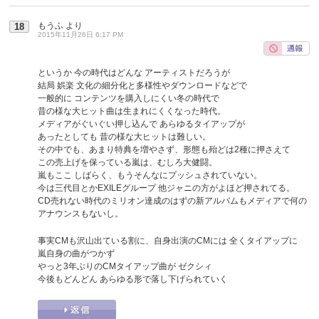
もうふ
より
18
2015年11月26日 6:17 PM
というか 今の時代はどんな アーティストだろうが
結局 娯楽 文化の細分化と多様性やダウンロードなどで
一般的に コンテンツを購入しにくい冬の時代で
昔の様な大ヒット曲は生まれにくくなった時代。
メディアがぐいぐい押し込んで あらゆるタイアップが
あったとしても 昔の様な大ヒットは難しい。
その中でも、あまり特典を増やさず、形態も殆どは2種に押さえて
この売上げを保っている嵐は、むしろ大健闘。
嵐もここ しばらく、もうそんなにプッシュされていない。
今は三代目とかEXILEグループ 他ジャニの方がよほど押されてる。
CD売れない時代のミリオン達成のはずの新アルバムもメディアで何の
アナウンスもないし。
事実CMも沢山出ている割に、自身出演のCMには 全くタイアップに
嵐自身の曲がつかず
やっと3年ぶりのCMタイアップ曲が ゼクシィ
今後もどんどん あらゆる形で落し下げられていく