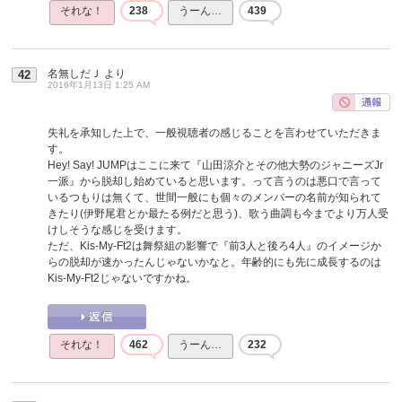
それな！
238
うーん…
439
名無しだＪ
より
42
2016年1月13日 1:25 AM
失礼を承知した上で、一般視聴者の感じることを言わせていただきま
す。
Hey! Say! JUMPはここに来て『山田涼介とその他大勢のジャニーズJr
一派』から脱却し始めていると思います。って言うのは悪口で言って
いるつもりは無くて、世間一般にも個々のメンバーの名前が知られて
きたり(伊野尾君とか最たる例だと思う)、歌う曲調も今までより万人受
けしそうな感じを受けます。
ただ、Kis-My-Ft2は舞祭組の影響で『前3人と後ろ4人』のイメージか
らの脱却が速かったんじゃないかなと。年齢的にも先に成長するのは
Kis-My-Ft2じゃないですかね。
それな！
462
うーん…
232