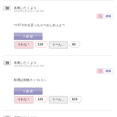
名無しだＪ
より
38
2016年1月10日 7:48 PM
>>37
それを言っちゃ〜おしめぇよ〜
それな！
119
うーん…
92
名無しだＪ
より
39
2016年1月10日 9:40 PM
松潤は別格カッコいい。
それな！
125
うーん…
615