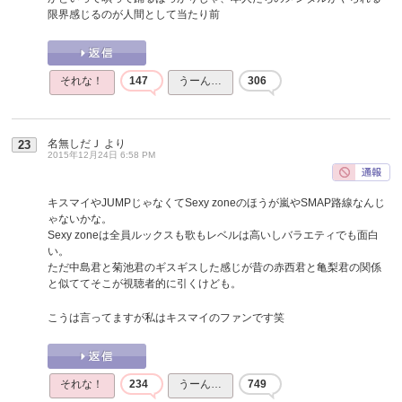
限界感じるのが人間として当たり前
それな！
147
うーん…
306
名無しだＪ
より
23
2015年12月24日 6:58 PM
キスマイやJUMPじゃなくてSexy zoneのほうが嵐やSMAP路線なんじ
ゃないかな。
Sexy zoneは全員ルックスも歌もレベルは高いしバラエティでも面白
い。
ただ中島君と菊池君のギスギスした感じが昔の赤西君と亀梨君の関係
と似ててそこが視聴者的に引くけども。
こうは言ってますが私はキスマイのファンです笑
それな！
234
うーん…
749