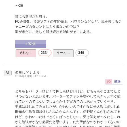
>>26
誰にも無理だと思う。
FC会員数、音楽ソフトの年間売上、パワランなどなど、嵐を抜けるジ
ャニーズのタレントはもう出ないのでは？
嵐が未だに、激しく踊り続ける理由がそこにある。
それな！
233
うーん…
349
名無しだＪ
より
31
2016年1月3日 4:16 PM
どちらもバーターひどくて押しもひどいけど、どちらもそこまでたど
りつかないと思います。バーターでファンを増やしてもきっとすぐ離
れていくのではないでしょうか？？実力でのしあがっていくべき。
平成ははじめてみましたが、かわいいのですがなにせ人数は多いし山
田知念中島有岡以外ちんぷんかんぷんです。伊野尾くんがおされてる
けど、かわいいだけでとくにぱっとしない。受け答えがヘタだしこれ
から勉強がかなり必要だと思います。ただ天然なのかわかってないの
か？？空気読んでやっていく力がいるね。ただかわいいだけなら後輩