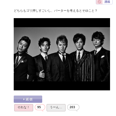
どちらもゴリ押しすごいし、バーターを考えるとそゆこと？
それな！
95
うーん…
203