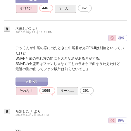
それな！
446
うーん…
367
名無しだJ
より
8
2015年10月29日 11:31 PM
アッくんが中居の窓に出たときに中居君が光GENJIは別格といってい
たけど
SMAPと嵐の売れ方の間にも大きな溝があるきがする。
SMAPの全盛期はファンじゃなくてもカラオケで曲をうたえたけど
最近の嵐の曲ってファン以外は知らないでしょ
それな！
1069
うーん…
291
名無しだＪ
より
9
2015年11月2日 8:15 PM
>>8