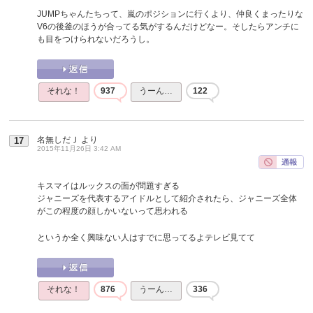
JUMPちゃんたちって、嵐のポジションに行くより、仲良くまったりな
V6の後釜のほうが合ってる気がするんだけどなー。そしたらアンチに
も目をつけられないだろうし。
それな！
937
うーん…
122
名無しだＪ
より
17
2015年11月26日 3:42 AM
キスマイはルックスの面が問題すぎる
ジャニーズを代表するアイドルとして紹介されたら、ジャニーズ全体
がこの程度の顔しかいないって思われる
というか全く興味ない人はすでに思ってるよテレビ見てて
それな！
876
うーん…
336