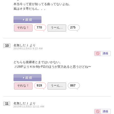
本当今って皆が知ってる曲ってないよね。
嵐はオタ専だもん。。。
それな！
770
うーん…
275
名無しだＪ
より
10
2015年11月4日 9:22 AM
どちらも後継者とまではいかない。
ＪUMPよりＫis-My-Ft2のほうが実力あると思うけどね〜
それな！
919
うーん…
867
名無しだＪ
より
11
2015年11月5日 12:11 AM