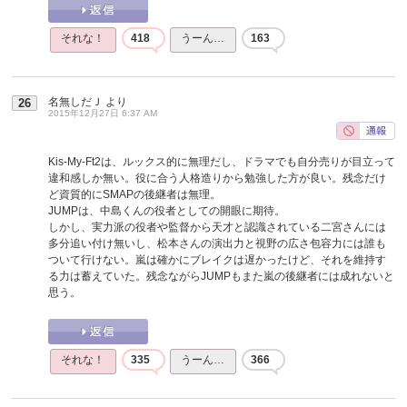
それな！
418
うーん…
163
名無しだＪ
より
26
2015年12月27日 6:37 AM
Kis-My-Ft2は、ルックス的に無理だし、ドラマでも自分売りが目立って
違和感しか無い。役に合う人格造りから勉強した方が良い。残念だけ
ど資質的にSMAPの後継者は無理。
JUMPは、中島くんの役者としての開眼に期待。
しかし、実力派の役者や監督から天才と認識されている二宮さんには
多分追い付け無いし、松本さんの演出力と視野の広さ包容力には誰も
ついて行けない。嵐は確かにブレイクは遅かったけど、それを維持す
る力は蓄えていた。残念ながらJUMPもまた嵐の後継者には成れないと
思う。
それな！
335
うーん…
366