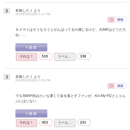
名無しだＪ
より
2
2015年10月20日 1:11 PM
キスマイはそうなろうとがんばってるの感じるけど、JUMPはどうだろ
ね……
それな！
510
うーん…
338
名無しだＪ
より
3
2015年10月20日 1:53 PM
でもSMAP担みたいな濃くて金を落とすファンが、Kis-My-Ft2とじゃん
ぷにはいない
それな！
453
うーん…
221