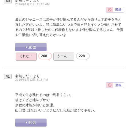
名無しだＪ
より
40
2016年1月11日 11:18 AM
最近のジャニーズは若手が伸び悩んでるんだから売り出す若手を考え
直した方がいいよ。特に飯島はいつまで藤ヶ谷をイケメン売りさせて
るの？3年以上推したのに代表作もないまま伸び悩んでるじゃん。千賀
や二階堂に切り替えた方がいいよ
それな！
268
うーん…
228
名無しだＪ
より
41
2016年1月12日 8:18 PM
平成で生き残れるのは中島君くらい。
後はチビと地味ブサで
余程の才能が無いと無理。
山田君は顔はいいけどチビだし化粧が濃くてキモい。