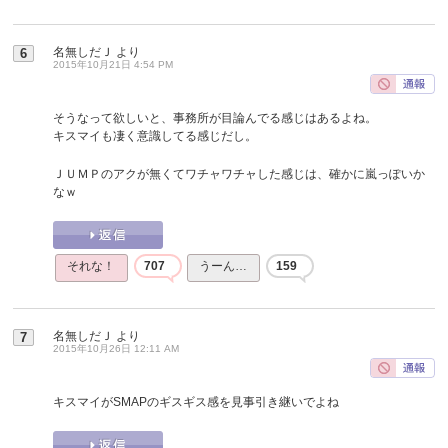
名無しだＪ
より
6
2015年10月21日 4:54 PM
そうなって欲しいと、事務所が目論んでる感じはあるよね。
キスマイも凄く意識してる感じだし。
ＪＵＭＰのアクが無くてワチャワチャした感じは、確かに嵐っぽいか
なｗ
それな！
707
うーん…
159
名無しだＪ
より
7
2015年10月26日 12:11 AM
キスマイがSMAPのギスギス感を見事引き継いでよね