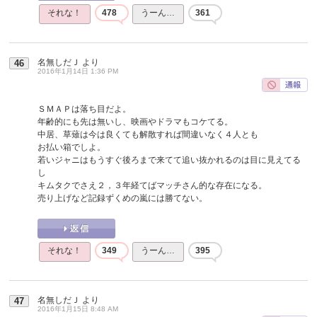
それな！
478
うーん…
361
名無しだＪ
より
46
2016年1月14日 1:36 PM
ＳＭＡＰは落ち目だよ。
年齢的にも先は無いし、映画やドラマもコケてる。
中居、草薙は今は良くても解散すれば間違いなく４人とも
お払い箱でしよ。
若いジャニはもうすぐ後ろまで来てて追い抜かれるのは目に見えてる
し
キムタクでさえ２，３年経てばマッチさん的な存在になる。
売り上げなど記録ずくめの嵐には勝てない。
それな！
349
うーん…
395
名無しだＪ
より
47
2016年1月15日 8:48 AM