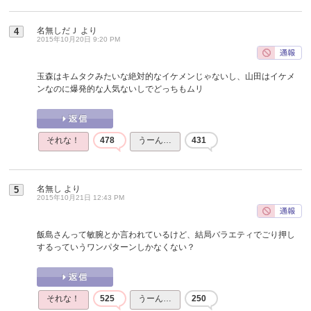
名無しだＪ
より
4
2015年10月20日 9:20 PM
玉森はキムタクみたいな絶対的なイケメンじゃないし、山田はイケメ
ンなのに爆発的な人気ないしでどっちもムリ
それな！
478
うーん…
431
名無し
より
5
2015年10月21日 12:43 PM
飯島さんって敏腕とか言われているけど、結局バラエティでごり押し
するっていうワンパターンしかなくない？
それな！
525
うーん…
250