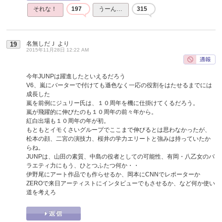
それな！
197
うーん…
315
名無しだＪ
より
19
2015年11月28日 12:22 AM
今年JUNPは躍進したといえるだろう
V6、嵐にバーターで付けても遜色なく一応の役割をはたせるまでには
成長した
嵐を前例にジュリー氏は、１０周年を機に仕掛けてくるだろう。
嵐が飛躍的に伸びたのも１０周年の前々年から。
紅白出場も１０周年の年が初。
もともとイモくさいグループでここまで伸びるとは思わなかったが、
松本の顔、二宮の演技力、桜井の学力エリートと強みは持っていたか
らね。
JUNPは、山田の素質、中島の役者としての可能性、有岡・八乙女のバ
ラエティ力にもう、ひとつふたつ何か・・
伊野尾にアート作品でも作らせるか、岡本にCNNでレポーターか
ZEROで来日アーティストにインタビューでもさせるか、など何か使い
道を考えろ