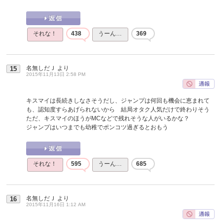
それな！
438
うーん…
369
名無しだＪ
より
15
2015年11月13日 2:58 PM
キスマイは長続きしなさそうだし、ジャンプは何回も機会に恵まれて
も、認知度すらあげられないから 結局オタク人気だけで終わりそう
ただ、キスマイのほうがMCなどで残れそうな人がいるかな？
ジャンプはいつまでも幼稚でポンコツ過ぎるとおもう
それな！
595
うーん…
685
名無しだＪ
より
16
2015年11月16日 1:12 AM