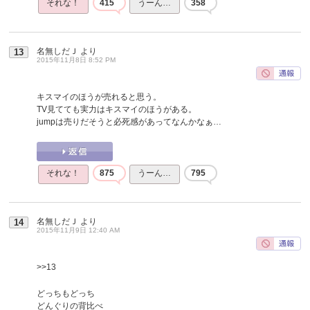
それな！
415
うーん…
358
名無しだＪ
より
13
2015年11月8日 8:52 PM
キスマイのほうが売れると思う。
TV見てても実力はキスマイのほうがある。
jumpは売りだそうと必死感があってなんかなぁ…
それな！
875
うーん…
795
名無しだＪ
より
14
2015年11月9日 12:40 AM
>>13
どっちもどっち
どんぐりの背比べ