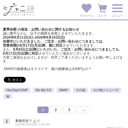
マイページ
ストア
メニュー
夏季休暇 の発送・お問い合わせに関するお知らせ
誠に勝手ながら、以下の期間を休業とさせていただきます。
2026年8月11日(火)~2026年8月16日(日)
休業中にいただきました、ご注文・お問い合わせにつきましては、
営業再開の8月17日(月)以降、順に対応
させていただきます。
また、
8月8日(土)以降にいただいた、ご注文・
お問い合わせにつきましても、
8月17日(月)以降に対応
させていただく場合がございます。
大変ご迷惑をおかけしますが、
何卒ご了承くださいますようお願い申し上げま
す。
SMAPの後継者はキスマイで、嵐の後継者はJUMPなの？
Hey!Say!JUMP
Kis-My-Ft2
SMAP
その他
その他ジャニーズ
嵐
2
3
→
1
事務所担？
より
1
2015年10月20日 1:03 AM