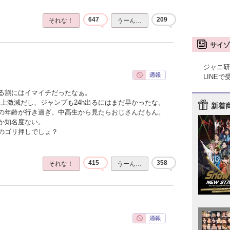
647
209
それな！
うーん…
サイゾ
ジャニ研
LINE
る割にはイマイチだったなぁ。
上激減だし、ジャンプも24h出るにはまだ早かったな。
新着
の年齢が行き過ぎ。中高生から見たらおじさんだもん。
か知名度ない。
のゴリ押しでしょ？
。
415
358
それな！
うーん…