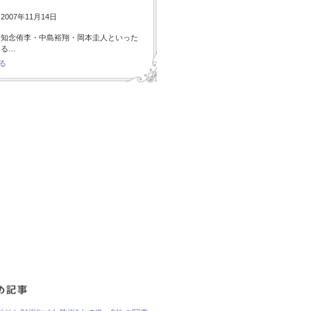
007年11月14日
・知念侑李・中島裕翔・岡本圭人といった
ある…
る