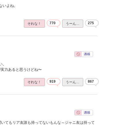
ないよね。
770
275
それな！
うーん…
い。
ほうが実力あると思うけどね〜
919
867
それな！
うーん…
聞いてもリア友誰も持ってないもんな～ジャニ友は持って