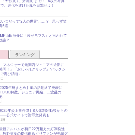
“ドヤ顔嵐”に“女装嵐”まで!? 6枚の写真
で、進化を遂げた嵐を目撃せよ！
idsはいつだって“2人の世界”……!? 思わず笑
真5選
y!JUMP山田涼介に「痩せろブス」と言われて
は誰？
ランキング
、マネジャーで元関西ジュニアの近影に
菊岡！」『おしゃれクリップ』“バックシ
”で再び話題に
2日
O 2025年総まとめ】嵐の活動終了発表に
N、TOKIO解散、ジュニア再編……波乱の一
る
日
esz 2025年炎上事件簿】8人体制始動後からの
――公式サイトで謝罪文発表も
31日
最新アルバムが初日22万超えの好調発進
…狩野英孝の提供曲めぐりファンが先輩グ