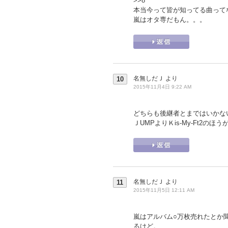
>>8
本当今って皆が知ってる曲って
嵐はオタ専だもん。。。
名無しだＪ
より
10
2015年11月4日 9:22 AM
どちらも後継者とまではいかな
ＪUMPよりＫis-My-Ft2の
名無しだＪ
より
11
2015年11月5日 12:11 AM
嵐はアルバム○万枚売れたとか
るけど。