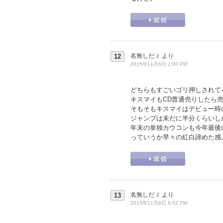
名無しだＪ
より
12
2015年11月6日 2:00 PM
どちらもすごいゴリ押しされて
キスマイもCD普通売りしたら売
そもそもキスマイはデビュー時
ジャンプは未だに半分くらいし
年末の単独カウコンも今年最後
っていうか早々の紅白諦めた感
名無しだＪ
より
13
2015年11月8日 8:52 PM