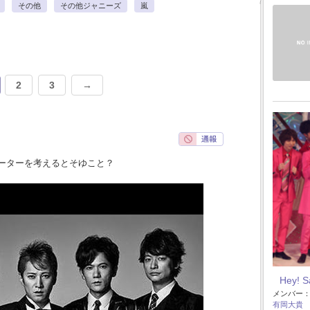
その他
その他ジャニーズ
嵐
2
3
→
ーターを考えるとそゆこと？
Hey! 
メンバー
有岡大貴