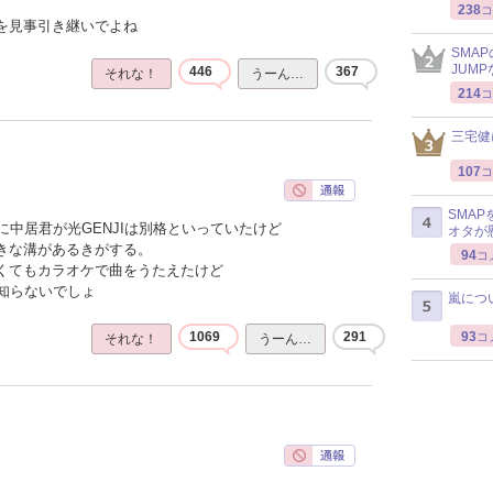
238
コ
感を見事引き継いでよね
SMA
JUM
446
367
それな！
うーん…
214
コ
三宅健
107
コ
SMA
中居君が光GENJIは別格といっていたけど
オタが
大きな溝があるきがする。
94
コ
なくてもカラオケで曲をうたえたけど
知らないでしょ
嵐につ
93
1069
291
コ
それな！
うーん…