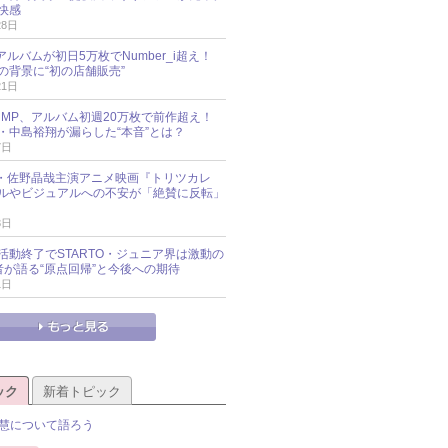
快感
28日
新アルバムが初日5万枚でNumber_i超え！
の背景に“初の店舗販売”
21日
y!JUMP、アルバム初週20万枚で前作超え！
・中島裕翔が漏らした“本音”とは？
7日
oup・佐野晶哉主演アニメ映画『トリツカレ
ルやビジュアルへの不安が「絶賛に反転」
3日
活動終了でSTARTO・ジュニア界は激動の
識者が語る“原点回帰”と今後への期待
1日
ック
新着トピック
慧について語ろう