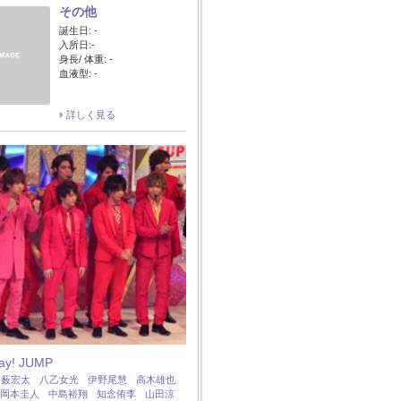
その他
誕生日: -
入所日:-
身長/ 体重: -
血液型: -
詳しく見る
Say! JUMP
：
薮宏太
八乙女光
伊野尾慧
高木雄也
岡本圭人
中島裕翔
知念侑李
山田涼