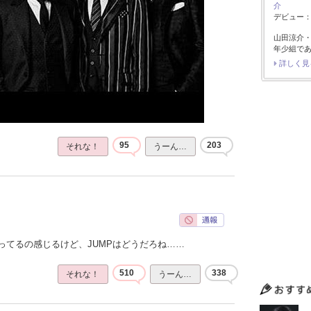
介
デビュー：2
山田涼介
年少組で
詳しく見
95
203
それな！
うーん…
ってるの感じるけど、JUMPはどうだろね……
510
338
それな！
うーん…