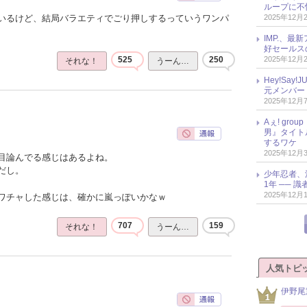
ループに不
2025年12月
いるけど、結局バラエティでごり押しするっていうワンパ
IMP.、最
好セールス
2025年12月
525
250
それな！
うーん…
Hey!Sa
元メンバー
2025年12月
Aぇ! gr
男』タイト
するワケ
2025年12月
目論んでる感じはあるよね。
だし。
少年忍者、
1年 ── 
2025年12月
ワチャした感じは、確かに嵐っぽいかなｗ
707
159
それな！
うーん…
人気トピ
伊野尾