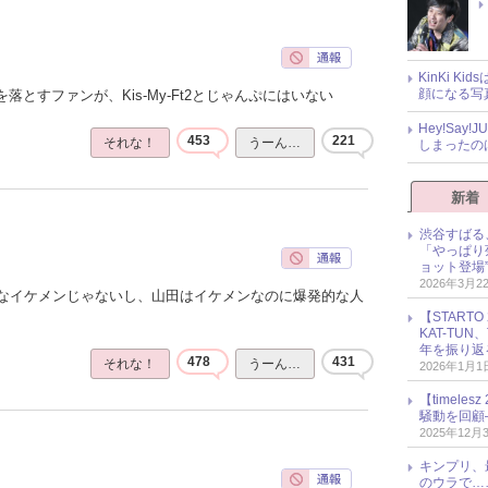
KinKi K
顔になる写
落とすファンが、Kis-My-Ft2とじゃんぷにはいない
Hey!Sa
453
221
それな！
うーん…
しまったの
新着
渋谷すばる
「やっぱり
ョット登場
2026年3月2
なイケメンじゃないし、山田はイケメンなのに爆発的な人
【START
KAT-TU
年を振り返
478
431
それな！
うーん…
2026年1月1
【timel
騒動を回顧
2025年12月
キンプリ、
のウラで…