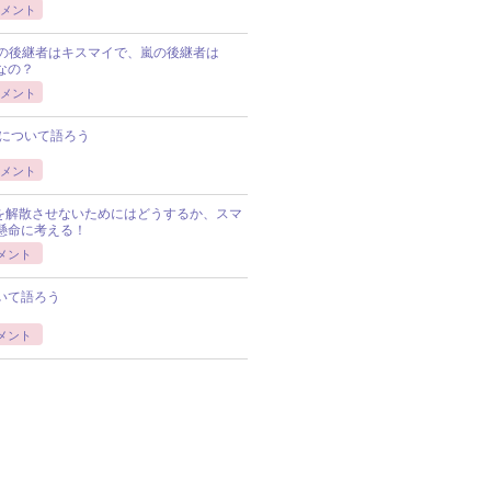
メント
Pの後継者はキスマイで、嵐の後継者は
Pなの？
メント
について語ろう
メント
Pを解散させないためにはどうするか、スマ
懸命に考える！
メント
いて語ろう
メント