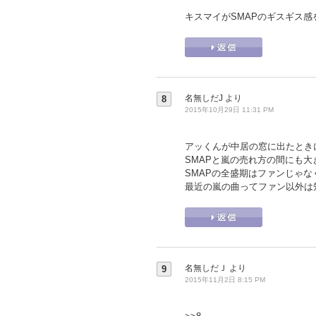
キスマイがSMAPのギスギス
名無しだJ
より
8
2015年10月29日 11:31 PM
アッくんが中居の窓に出たときに
SMAPと嵐の売れ方の間にも
SMAPの全盛期はファンじゃ
最近の嵐の曲ってファン以外は
名無しだＪ
より
9
2015年11月2日 8:15 PM