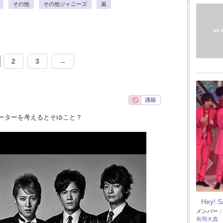
その他
その他ジャニーズ
嵐
2
3
→
ーターを考えるとそゆこと？
Hey! 
メンバー
有岡大貴