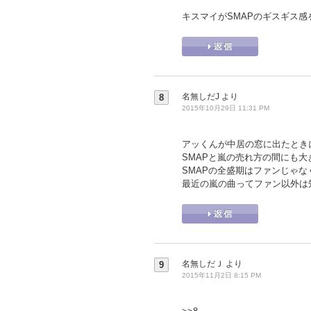
キスマイがSMAPのギスギス
名無しだJ
より
8
2015年10月29日 11:31 PM
アッくんが中居の窓に出たときに
SMAPと嵐の売れ方の間にも
SMAPの全盛期はファンじゃ
最近の嵐の曲ってファン以外は
名無しだＪ
より
9
2015年11月2日 8:15 PM