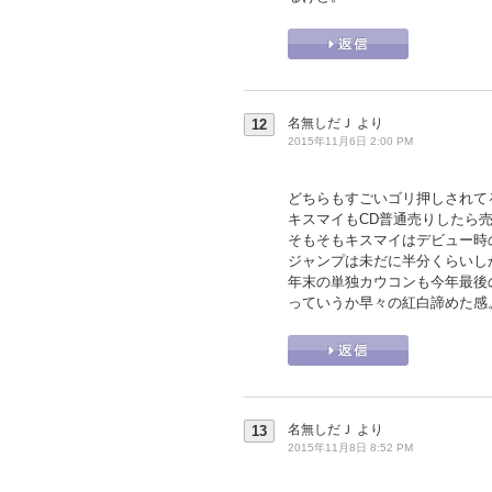
名無しだＪ
より
12
2015年11月6日 2:00 PM
どちらもすごいゴリ押しされて
キスマイもCD普通売りしたら売
そもそもキスマイはデビュー時
ジャンプは未だに半分くらいし
年末の単独カウコンも今年最後
っていうか早々の紅白諦めた感
名無しだＪ
より
13
2015年11月8日 8:52 PM