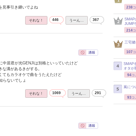
感を見事引き継いでよね
238
コ
SMA
446
367
それな！
うーん…
JUM
214
コ
三宅健
107
コ
中居君が光GENJIは別格といっていたけど
SMA
オタが
大きな溝があるきがする。
なくてもカラオケで曲をうたえたけど
94
コ
知らないでしょ
嵐につ
1069
291
それな！
うーん…
93
コ