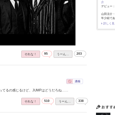
介
デビュー：2
山田涼介
年少組で
詳しく見
95
203
それな！
うーん…
ってるの感じるけど、JUMPはどうだろね……
510
338
それな！
うーん…