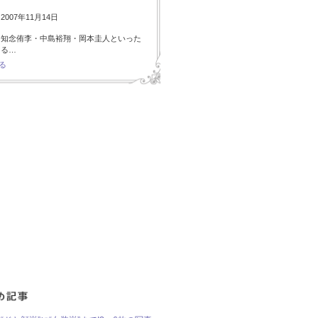
007年11月14日
・知念侑李・中島裕翔・岡本圭人といった
ある…
る