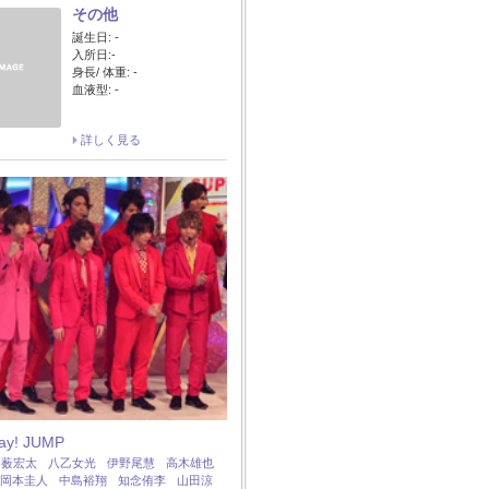
その他
誕生日: -
入所日:-
身長/ 体重: -
血液型: -
詳しく見る
Say! JUMP
：
薮宏太
八乙女光
伊野尾慧
高木雄也
岡本圭人
中島裕翔
知念侑李
山田涼