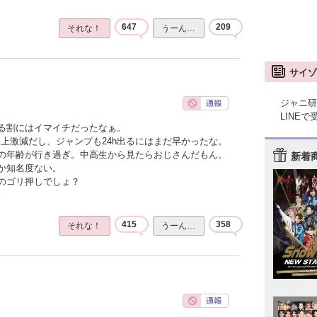
647
209
それな！
うーん…
サイゾ
ジャニ研
LINE
る割にはイマイチだったなぁ。
上激減だし、ジャンプも24h出るにはまだ早かったな。
の年齢が行き過ぎ。中高生から見たらおじさんだもん。
新着
か知名度ない。
のゴリ押しでしょ？
。
415
358
それな！
うーん…