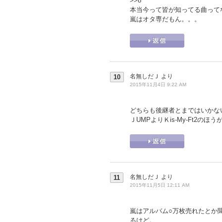
>>8
本当今って皆が知ってる曲って
嵐はオタ専だもん。。。
名無しだＪ
より
10
2015年11月4日 9:22 AM
どちらも後継者とまではいかな
ＪUMPよりＫis-My-Ft2の
名無しだＪ
より
11
2015年11月5日 12:11 AM
嵐はアルバム○万枚売れたとか
るけど。