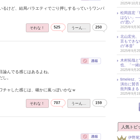
2025年10月
いるけど、結局バラエティでごり押しするっていうワンパ
松岡昌宏「
はない」─
の“思い”
2025年9月3
525
250
それな！
うーん…
北山宏光、
言もできな
の“本音”
2025年9月2
木村拓哉と“
也、「一緒
2025年9月2
目論んでる感じはあるよね。
だし。
timele
演出に賛否
批判集まる
ワチャした感じは、確かに嵐っぽいかなｗ
2025年9月1
707
159
それな！
うーん…
人気トピ
伊野尾