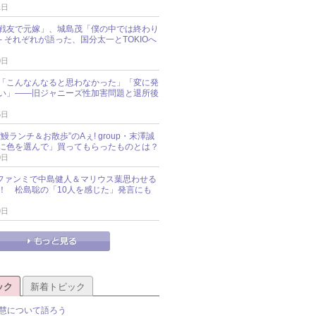
1日
戦友で元嫁」、城島茂「僕の中では終わり
─ それぞれが語った、国分太一とTOKIOへ
0日
「こんなんなると思わなかった」「変に発
い」――旧ジャニーズ性加害問題と退所後
5日
鰻ランチ＆お散歩”のAぇ! group・末澤誠
に色を選んで」買ってもらったものとは？
0日
sz、ファンミで中島健人＆マリウス葉思わせる
！ 松島聡の「10人を感じた」発言にも
9日
ック
新着トピック
慧について語ろう