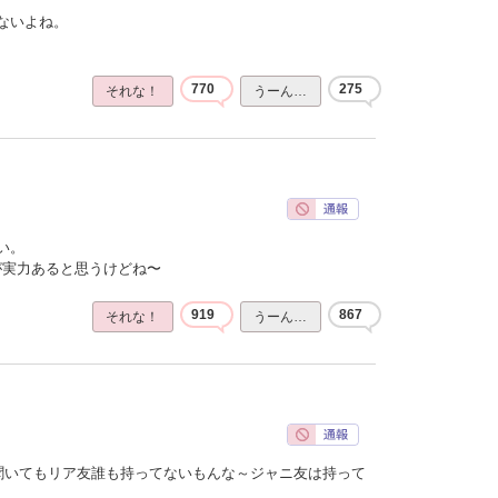
ないよね。
770
275
それな！
うーん…
い。
ほうが実力あると思うけどね〜
919
867
それな！
うーん…
聞いてもリア友誰も持ってないもんな～ジャニ友は持って