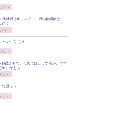
メント
Pの後継者はキスマイで、嵐の後継者は
Pなの？
メント
について語ろう
メント
Pを解散させないためにはどうするか、スマ
懸命に考える！
メント
いて語ろう
メント