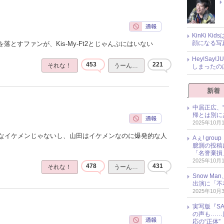
KinKi K
顔になる写
落とすファンが、Kis-My-Ft2とじゃんぷにはいない
Hey!Sa
453
221
それな！
うーん…
しまったの
新着
中居正広、
帰とは別に
2025年10月
なイケメンじゃないし、山田はイケメンなのに爆発的な人
Aぇ! gr
臆測の投稿
「名誉棄損
2025年10月
478
431
それな！
うーん…
Snow M
出演に「不
2025年10月
実写版『SA
の声も……
応の“正体”