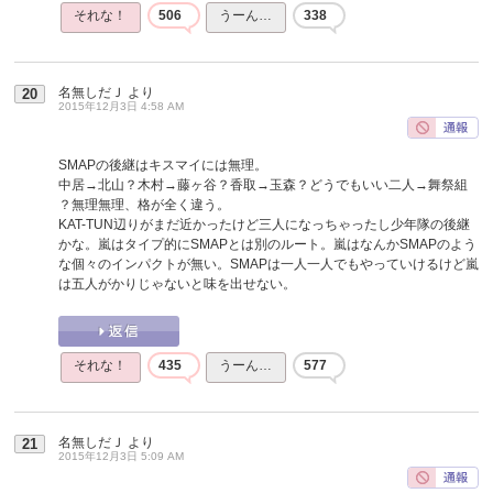
それな！
506
うーん…
338
名無しだＪ
より
20
2015年12月3日 4:58 AM
SMAPの後継はキスマイには無理。
中居→北山？木村→藤ヶ谷？香取→玉森？どうでもいい二人→舞祭組
？無理無理、格が全く違う。
KAT-TUN辺りがまだ近かったけど三人になっちゃったし少年隊の後継
かな。嵐はタイプ的にSMAPとは別のルート。嵐はなんかSMAPのよう
な個々のインパクトが無い。SMAPは一人一人でもやっていけるけど嵐
は五人がかりじゃないと味を出せない。
それな！
435
うーん…
577
名無しだＪ
より
21
2015年12月3日 5:09 AM