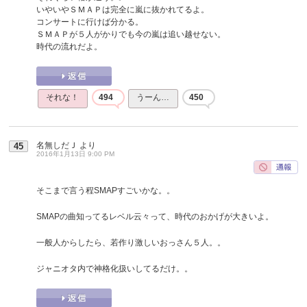
いやいやＳＭＡＰは完全に嵐に抜かれてるよ。
コンサートに行けば分かる。
ＳＭＡＰが５人がかりでも今の嵐は追い越せない。
時代の流れだよ。
それな！
494
うーん…
450
名無しだＪ
より
45
2016年1月13日 9:00 PM
そこまで言う程SMAPすごいかな。。
SMAPの曲知ってるレベル云々って、時代のおかげが大きいよ。
一般人からしたら、若作り激しいおっさん５人。。
ジャニオタ内で神格化扱いしてるだけ。。