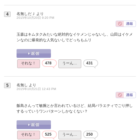
名無しだＪ
より
4
2015年10月20日 9:20 PM
玉森はキムタクみたいな絶対的なイケメンじゃないし、山田はイケメ
ンなのに爆発的な人気ないしでどっちもムリ
それな！
478
うーん…
431
名無し
より
5
2015年10月21日 12:43 PM
飯島さんって敏腕とか言われているけど、結局バラエティでごり押し
するっていうワンパターンしかなくない？
それな！
525
うーん…
250