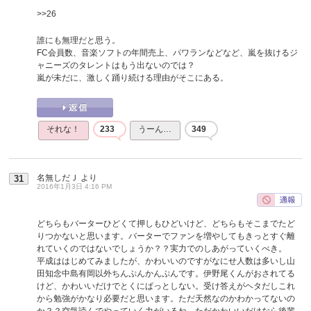
>>26
誰にも無理だと思う。
FC会員数、音楽ソフトの年間売上、パワランなどなど、嵐を抜けるジ
ャニーズのタレントはもう出ないのでは？
嵐が未だに、激しく踊り続ける理由がそこにある。
それな！
233
うーん…
349
名無しだＪ
より
31
2016年1月3日 4:16 PM
どちらもバーターひどくて押しもひどいけど、どちらもそこまでたど
りつかないと思います。バーターでファンを増やしてもきっとすぐ離
れていくのではないでしょうか？？実力でのしあがっていくべき。
平成ははじめてみましたが、かわいいのですがなにせ人数は多いし山
田知念中島有岡以外ちんぷんかんぷんです。伊野尾くんがおされてる
けど、かわいいだけでとくにぱっとしない。受け答えがヘタだしこれ
から勉強がかなり必要だと思います。ただ天然なのかわかってないの
か？？空気読んでやっていく力がいるね。ただかわいいだけなら後輩