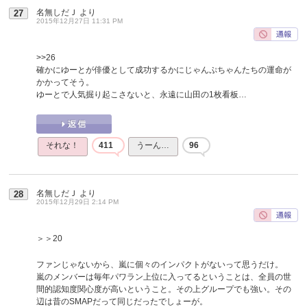
名無しだＪ
より
27
2015年12月27日 11:31 PM
>>26
確かにゆーとが俳優として成功するかにじゃんぷちゃんたちの運命が
かかってそう。
ゆーとで人気掘り起こさないと、永遠に山田の1枚看板…
それな！
411
うーん…
96
名無しだＪ
より
28
2015年12月29日 2:14 PM
＞＞20
ファンじゃないから、嵐に個々のインパクトがないって思うだけ。
嵐のメンバーは毎年パワラン上位に入ってるということは、全員の世
間的認知度関心度が高いということ。その上グループでも強い。その
辺は昔のSMAPだって同じだったでしょーが。