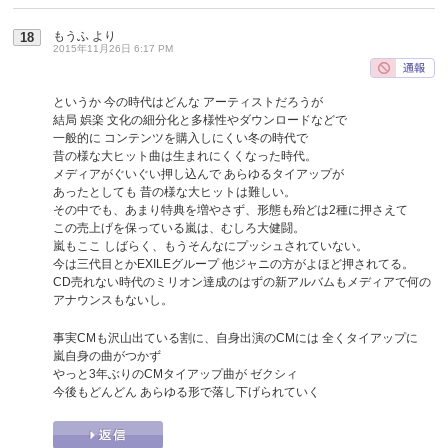
もうふ
より
18
2015年11月26日 6:17 PM
というか 今の時代はどんな アーティストだろうが
結局 娯楽 文化の細分化と多様性やダウンロードなどで
一般的に コンテンツを購入しにくい冬の時代で
昔の様な大ヒット曲は生まれにくくなった時代。
メディアがぐいぐい押し込んで あらゆるタイアップが
あったとしても 昔の様な大ヒットは難しい。
その中でも、あまり特典を増やさず、形態も殆どは2種に押さえて
この売上げを保っている嵐は、むしろ大健闘。
嵐もここ しばらく、もうそんなにプッシュされていない。
今は三代目とかEXILEグループ 他ジャニの方がよほど押されてる。
CD売れない時代のミリオン達成のはずの新アルバムもメディアで何の
アナウンスもないし。
事実CMも沢山出ている割に、自身出演のCMには 全くタイアップに
嵐自身の曲がつかず
やっと3年ぶりのCMタイアップ曲が ゼクシィ
今後もどんどん あらゆる形で落し下げられていく