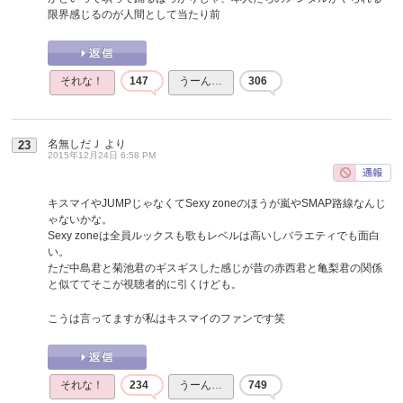
限界感じるのが人間として当たり前
それな！
147
うーん…
306
名無しだＪ
より
23
2015年12月24日 6:58 PM
キスマイやJUMPじゃなくてSexy zoneのほうが嵐やSMAP路線なんじ
ゃないかな。
Sexy zoneは全員ルックスも歌もレベルは高いしバラエティでも面白
い。
ただ中島君と菊池君のギスギスした感じが昔の赤西君と亀梨君の関係
と似ててそこが視聴者的に引くけども。
こうは言ってますが私はキスマイのファンです笑
それな！
234
うーん…
749