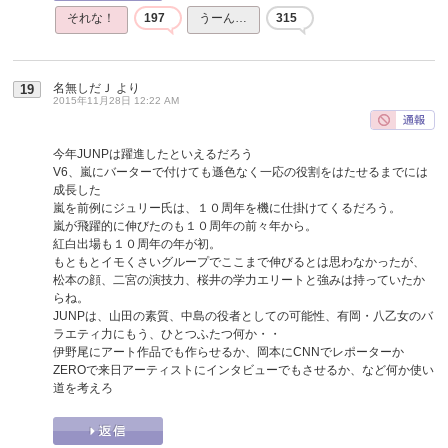
それな！
197
うーん…
315
名無しだＪ
より
19
2015年11月28日 12:22 AM
今年JUNPは躍進したといえるだろう
V6、嵐にバーターで付けても遜色なく一応の役割をはたせるまでには
成長した
嵐を前例にジュリー氏は、１０周年を機に仕掛けてくるだろう。
嵐が飛躍的に伸びたのも１０周年の前々年から。
紅白出場も１０周年の年が初。
もともとイモくさいグループでここまで伸びるとは思わなかったが、
松本の顔、二宮の演技力、桜井の学力エリートと強みは持っていたか
らね。
JUNPは、山田の素質、中島の役者としての可能性、有岡・八乙女のバ
ラエティ力にもう、ひとつふたつ何か・・
伊野尾にアート作品でも作らせるか、岡本にCNNでレポーターか
ZEROで来日アーティストにインタビューでもさせるか、など何か使い
道を考えろ