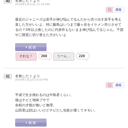
名無しだＪ
より
40
2016年1月11日 11:18 AM
最近のジャニーズは若手が伸び悩んでるんだから売り出す若手を考え
直した方がいいよ。特に飯島はいつまで藤ヶ谷をイケメン売りさせて
るの？3年以上推したのに代表作もないまま伸び悩んでるじゃん。千賀
や二階堂に切り替えた方がいいよ
それな！
268
うーん…
228
名無しだＪ
より
41
2016年1月12日 8:18 PM
平成で生き残れるのは中島君くらい。
後はチビと地味ブサで
余程の才能が無いと無理。
山田君は顔はいいけどチビだし化粧が濃くてキモい。