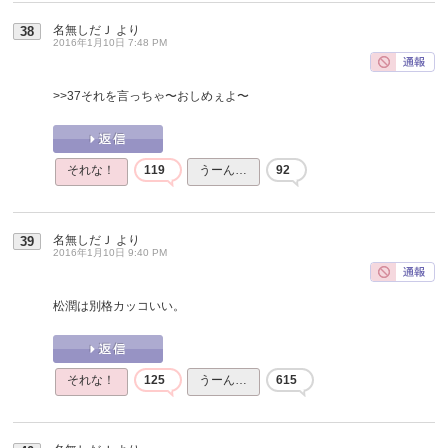
名無しだＪ
より
38
2016年1月10日 7:48 PM
>>37
それを言っちゃ〜おしめぇよ〜
それな！
119
うーん…
92
名無しだＪ
より
39
2016年1月10日 9:40 PM
松潤は別格カッコいい。
それな！
125
うーん…
615