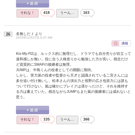
それな！
418
うーん…
163
名無しだＪ
より
26
2015年12月27日 6:37 AM
Kis-My-Ft2は、ルックス的に無理だし、ドラマでも自分売りが目立って
違和感しか無い。役に合う人格造りから勉強した方が良い。残念だけ
ど資質的にSMAPの後継者は無理。
JUMPは、中島くんの役者としての開眼に期待。
しかし、実力派の役者や監督から天才と認識されている二宮さんには
多分追い付け無いし、松本さんの演出力と視野の広さ包容力には誰も
ついて行けない。嵐は確かにブレイクは遅かったけど、それを維持す
る力は蓄えていた。残念ながらJUMPもまた嵐の後継者には成れないと
思う。
それな！
335
うーん…
366