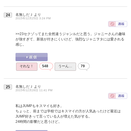
名無しだＪ
より
24
2015年12月25日 3:24 PM
>>23
セクゾってまた全然違うジャンルだと思う。ジャニーさんの趣味
が強すぎて、新規が付きにくいけど、強烈なジャニヲタには愛される
感じ。
それな！
548
うーん…
79
名無しだＪ
より
25
2015年12月26日 11:41 PM
私はJUMPもキスマイも好き。
ちょっと、前までは学校ではキスマイの方が人気あったけど最近は
JUMP好きって言っている人が増えた気がする。
24時間の影響だと思うけど。