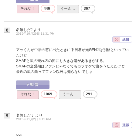
それな！
446
うーん…
367
名無しだJ
より
8
2015年10月29日 11:31 PM
アッくんが中居の窓に出たときに中居君が光GENJIは別格といってい
たけど
SMAPと嵐の売れ方の間にも大きな溝があるきがする。
SMAPの全盛期はファンじゃなくてもカラオケで曲をうたえたけど
最近の嵐の曲ってファン以外は知らないでしょ
それな！
1069
うーん…
291
名無しだＪ
より
9
2015年11月2日 8:15 PM
>>8