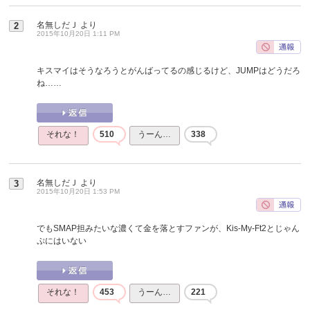
名無しだＪ
より
2
2015年10月20日 1:11 PM
キスマイはそうなろうとがんばってるの感じるけど、JUMPはどうだろ
ね……
それな！
510
うーん…
338
名無しだＪ
より
3
2015年10月20日 1:53 PM
でもSMAP担みたいな濃くて金を落とすファンが、Kis-My-Ft2とじゃん
ぷにはいない
それな！
453
うーん…
221