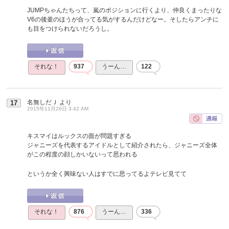
JUMPちゃんたちって、嵐のポジションに行くより、仲良くまったりな
V6の後釜のほうが合ってる気がするんだけどなー。そしたらアンチに
も目をつけられないだろうし。
それな！
937
うーん…
122
名無しだＪ
より
17
2015年11月26日 3:42 AM
キスマイはルックスの面が問題すぎる
ジャニーズを代表するアイドルとして紹介されたら、ジャニーズ全体
がこの程度の顔しかいないって思われる
というか全く興味ない人はすでに思ってるよテレビ見てて
それな！
876
うーん…
336