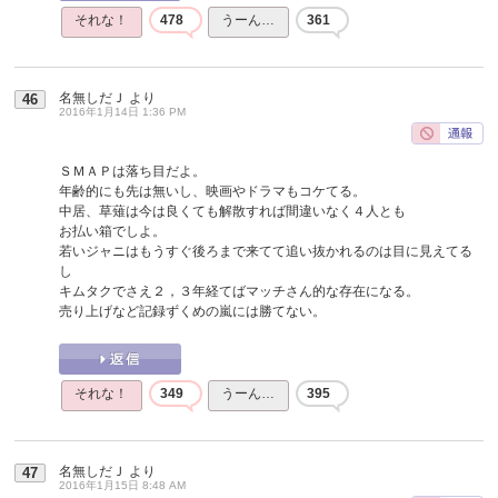
それな！
478
うーん…
361
名無しだＪ
より
46
2016年1月14日 1:36 PM
ＳＭＡＰは落ち目だよ。
年齢的にも先は無いし、映画やドラマもコケてる。
中居、草薙は今は良くても解散すれば間違いなく４人とも
お払い箱でしよ。
若いジャニはもうすぐ後ろまで来てて追い抜かれるのは目に見えてる
し
キムタクでさえ２，３年経てばマッチさん的な存在になる。
売り上げなど記録ずくめの嵐には勝てない。
それな！
349
うーん…
395
名無しだＪ
より
47
2016年1月15日 8:48 AM