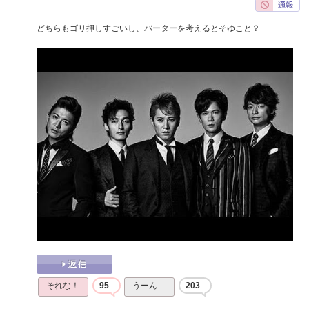
どちらもゴリ押しすごいし、バーターを考えるとそゆこと？
それな！
95
うーん…
203