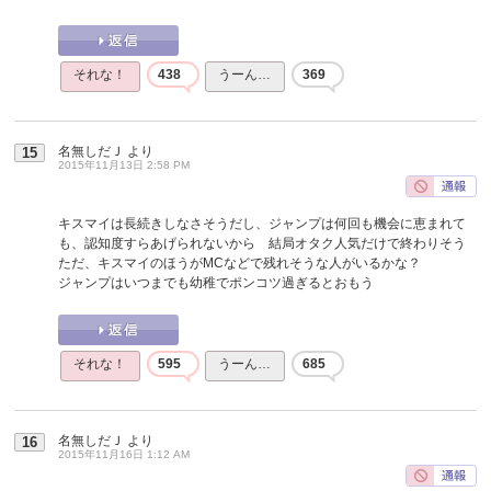
それな！
438
うーん…
369
名無しだＪ
より
15
2015年11月13日 2:58 PM
キスマイは長続きしなさそうだし、ジャンプは何回も機会に恵まれて
も、認知度すらあげられないから 結局オタク人気だけで終わりそう
ただ、キスマイのほうがMCなどで残れそうな人がいるかな？
ジャンプはいつまでも幼稚でポンコツ過ぎるとおもう
それな！
595
うーん…
685
名無しだＪ
より
16
2015年11月16日 1:12 AM