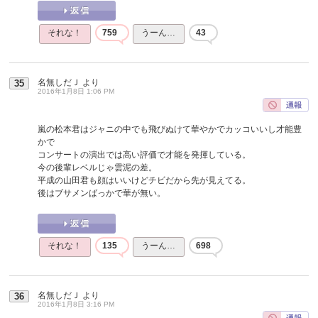
それな！
759
うーん…
43
名無しだＪ
より
35
2016年1月8日 1:06 PM
嵐の松本君はジャニの中でも飛びぬけて華やかでカッコいいし才能豊
かで
コンサートの演出では高い評価で才能を発揮している。
今の後輩レベルじゃ雲泥の差。
平成の山田君も顔はいいけどチビだから先が見えてる。
後はブサメンばっかで華が無い。
それな！
135
うーん…
698
名無しだＪ
より
36
2016年1月8日 3:16 PM