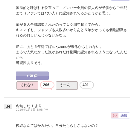
国民的と呼ばれる位置って、メンバー全員の個人名が子供からご年配
まで（ファンではない人）に認知されてるかどうかと思う。
嵐が５人全員認知されたのって１０周年超えてから。
キスマイも、ジャンプも人数多いからあと５年かかっても個別認識さ
れるの難しいんじゃないかなぁ
逆に、あと５年待てばsexyzoneが来るかもしれない。
まるで人気なかった嵐があれだけ世間に認知されるようになったんだ
から
可能性ありそう。
それな！
206
うーん…
401
名無しだＪ
より
34
2016年1月6日 3:08 PM
後継なんてばかみたい。自分たちらしさはないの？