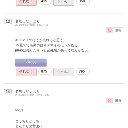
それな！
415
うーん…
358
名無しだＪ
より
13
2015年11月8日 8:52 PM
キスマイのほうが売れると思う。
TV見てても実力はキスマイのほうがある。
jumpは売りだそうと必死感があってなんかなぁ…
それな！
875
うーん…
795
名無しだＪ
より
14
2015年11月9日 12:40 AM
>>13
どっちもどっち
どんぐりの背比べ