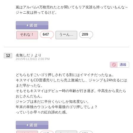
嵐はアルバム○万枚売れたとか聞いてもリア友誰も持ってないもんな～
ジャニ友は持ってるけど。
それな！
647
うーん…
209
名無しだＪ
より
12
2015年11月6日 2:00 PM
どちらもすごいゴリ押しされてる割にはイマイチだったなぁ。
キスマイもCD普通売りしたら売上激減だし、ジャンプも24h出るには
まだ早かったな。
そもそもキスマイはデビュー時の年齢が行き過ぎ。中高生から見たら
おじさんだもん。
ジャンプは未だに半分くらいしか知名度ない。
年末の単独カウコンも今年最後のゴリ押しでしょ？
っていうか早々の紅白諦めた感。