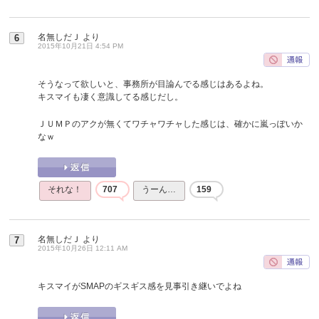
名無しだＪ
より
6
2015年10月21日 4:54 PM
そうなって欲しいと、事務所が目論んでる感じはあるよね。
キスマイも凄く意識してる感じだし。
ＪＵＭＰのアクが無くてワチャワチャした感じは、確かに嵐っぽいか
なｗ
それな！
707
うーん…
159
名無しだＪ
より
7
2015年10月26日 12:11 AM
キスマイがSMAPのギスギス感を見事引き継いでよね