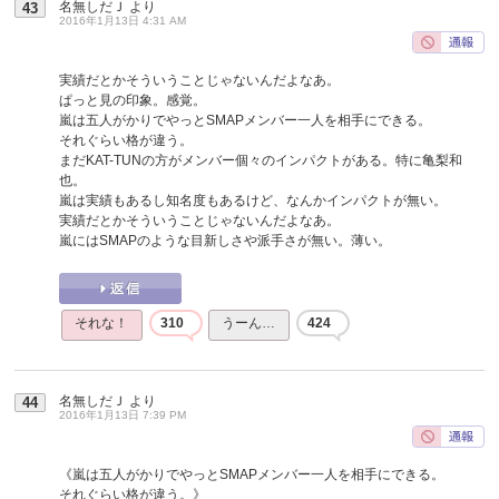
名無しだＪ
より
43
2016年1月13日 4:31 AM
実績だとかそういうことじゃないんだよなあ。
ぱっと見の印象。感覚。
嵐は五人がかりでやっとSMAPメンバー一人を相手にできる。
それぐらい格が違う。
まだKAT-TUNの方がメンバー個々のインパクトがある。特に亀梨和
也。
嵐は実績もあるし知名度もあるけど、なんかインパクトが無い。
実績だとかそういうことじゃないんだよなあ。
嵐にはSMAPのような目新しさや派手さが無い。薄い。
それな！
310
うーん…
424
名無しだＪ
より
44
2016年1月13日 7:39 PM
《嵐は五人がかりでやっとSMAPメンバー一人を相手にできる。
それぐらい格が違う。》