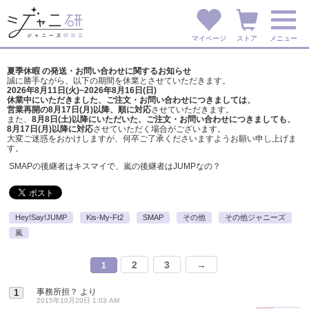
マイページ
ストア
メニュー
夏季休暇 の発送・お問い合わせに関するお知らせ
誠に勝手ながら、以下の期間を休業とさせていただきます。
2026年8月11日(火)~2026年8月16日(日)
休業中にいただきました、ご注文・お問い合わせにつきましては、
営業再開の8月17日(月)以降、順に対応
させていただきます。
また、
8月8日(土)以降にいただいた、ご注文・
お問い合わせにつきましても、
8月17日(月)以降に対応
させていただく場合がございます。
大変ご迷惑をおかけしますが、
何卒ご了承くださいますようお願い申し上げま
す。
SMAPの後継者はキスマイで、嵐の後継者はJUMPなの？
Hey!Say!JUMP
Kis-My-Ft2
SMAP
その他
その他ジャニーズ
嵐
2
3
→
1
事務所担？
より
1
2015年10月20日 1:03 AM