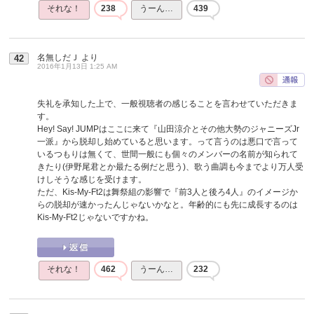
それな！
238
うーん…
439
名無しだＪ
より
42
2016年1月13日 1:25 AM
失礼を承知した上で、一般視聴者の感じることを言わせていただきま
す。
Hey! Say! JUMPはここに来て『山田涼介とその他大勢のジャニーズJr
一派』から脱却し始めていると思います。って言うのは悪口で言って
いるつもりは無くて、世間一般にも個々のメンバーの名前が知られて
きたり(伊野尾君とか最たる例だと思う)、歌う曲調も今までより万人受
けしそうな感じを受けます。
ただ、Kis-My-Ft2は舞祭組の影響で『前3人と後ろ4人』のイメージか
らの脱却が速かったんじゃないかなと。年齢的にも先に成長するのは
Kis-My-Ft2じゃないですかね。
それな！
462
うーん…
232