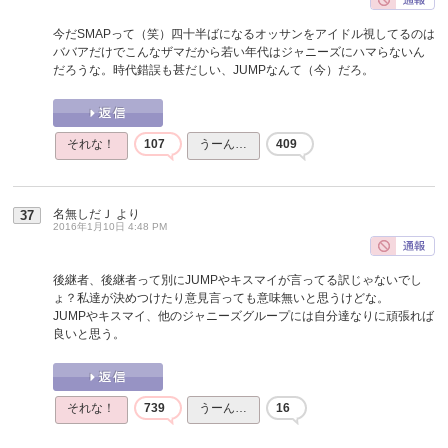
今だSMAPって（笑）四十半ばになるオッサンをアイドル視してるのは
ババアだけでこんなザマだから若い年代はジャニーズにハマらないん
だろうな。時代錯誤も甚だしい、JUMPなんて（今）だろ。
それな！
107
うーん…
409
名無しだＪ
より
37
2016年1月10日 4:48 PM
後継者、後継者って別にJUMPやキスマイが言ってる訳じゃないでし
ょ？私達が決めつけたり意見言っても意味無いと思うけどな。
JUMPやキスマイ、他のジャニーズグループには自分達なりに頑張れば
良いと思う。
それな！
739
うーん…
16