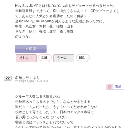
Hey Say JUMPとは別にYa-Ya-yahをデビューさせるべきだった。
当時冠番組まで持って、良い曲たくさんあって、CDデビューまでし
て、あんなに人気と知名度凄かったのに何故？
当時SMAPとYa-Ya-yahを例えるような風潮があったのに。
中居→八乙女 木村→薮 稲垣→山下
草なぎ→鮎川 香取→赤間 森→星野
のような。
それな！
116
うーん…
661
名無しだＪ
より
22
2015年12月9日 9:49 PM
グループ人数は５名限界だね
年齢差あっても５名までなら、なんとかまとまる
嵐だって６人だったら、うまくいってたかわからない
役者として育てるったって、日本のエンタメ市場に
若い男ばっかりそんなにいらない
需要と供給バランスがとれてないって
かといって唄って踊るばっかりじゃ、本人たちのメンタルがやられる