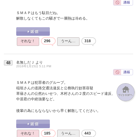
ＳＭＡＰはもう駄目だね。
解散しなくてもこの騒ぎで一層熱は冷める。
それな！
296
うーん…
318
名無しだＪ
より
48
2016年1月15日 5:11 PM
ＳＭＡＰは犯罪者のグループ。
稲垣さんの道路交通法違反と公務執行妨害容疑
草薙さんの公然わいせつ、木村さんの２度のスピード違反、
中居君の中絶強要など。
後輩の為にもならないから早く解散してください。
それな！
185
うーん…
443