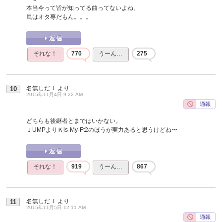
本当今って皆が知ってる曲ってないよね。
嵐はオタ専だもん。。。
それな！
770
うーん…
275
名無しだＪ
より
10
2015年11月4日 9:22 AM
どちらも後継者とまではいかない。
ＪUMPよりＫis-My-Ft2のほうが実力あると思うけどね〜
それな！
919
うーん…
867
名無しだＪ
より
11
2015年11月5日 12:11 AM