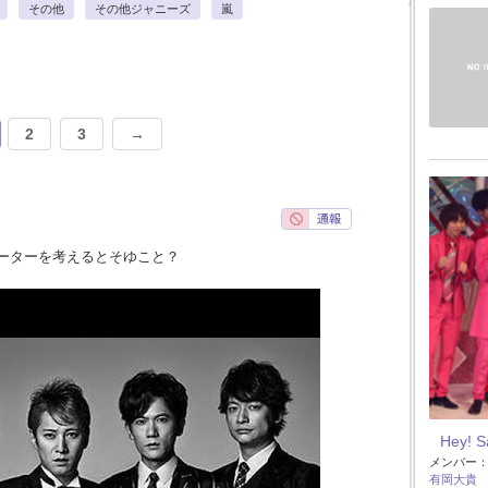
その他
その他ジャニーズ
嵐
2
3
→
ーターを考えるとそゆこと？
Hey! 
メンバー
有岡大貴