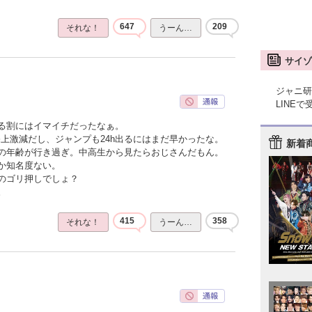
647
209
それな！
うーん…
サイゾ
ジャニ研
LINE
る割にはイマイチだったなぁ。
上激減だし、ジャンプも24h出るにはまだ早かったな。
新着
の年齢が行き過ぎ。中高生から見たらおじさんだもん。
か知名度ない。
のゴリ押しでしょ？
。
415
358
それな！
うーん…