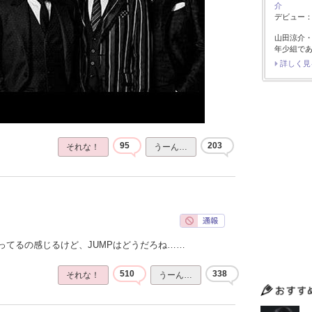
介
デビュー：2
山田涼介
年少組で
詳しく見
95
203
それな！
うーん…
ってるの感じるけど、JUMPはどうだろね……
510
338
それな！
うーん…