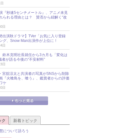
1日
演『秒速5センチメートル』、アニメ未見
れられる理由とは？ 賛否から紐解く“改
30日
O勢出演秋ドラマ】TVer「お気に入り登録
グ、Snow Man出演作が上位に！
24日
O社、鈴木克明社長就任から3カ月も「変化は
識者が語る今後の“不安材料”
23日
an・宮舘涼太と共演者の写真がSNSから削除
 映画『火喰鳥を、喰う』、鑑賞者からの評価
ワケ
20日
ック
新着トピック
慧について語ろう