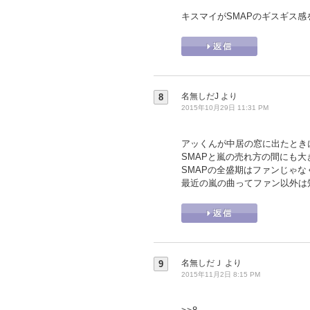
キスマイがSMAPのギスギス
名無しだJ
より
8
2015年10月29日 11:31 PM
アッくんが中居の窓に出たときに
SMAPと嵐の売れ方の間にも
SMAPの全盛期はファンじゃ
最近の嵐の曲ってファン以外は
名無しだＪ
より
9
2015年11月2日 8:15 PM