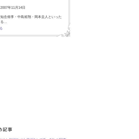
007年11月14日
・知念侑李・中島裕翔・岡本圭人といった
ある…
る