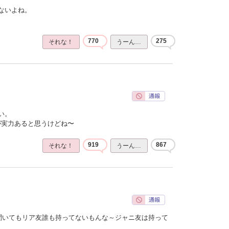
ないよね。
770
275
それな！
うーん…
い。
ほうが実力あると思うけどね〜
919
867
それな！
うーん…
聞いてもリア友誰も持ってないもんな～ジャニ友は持って