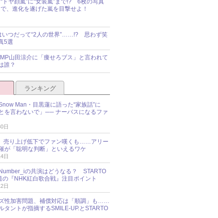
“ドヤ顔嵐”に“女装嵐”まで!? 6枚の写真
で、進化を遂げた嵐を目撃せよ！
idsはいつだって“2人の世界”……!? 思わず笑
真5選
y!JUMP山田涼介に「痩せろブス」と言われて
は誰？
ランキング
now Man・目黒蓮に語った“家族話”に
とを言わないで」── ナーバスになるファ
30日
NES、売り上げ低下でファン嘆くも……アリー
催が「聡明な判断」といえるワケ
14日
umber_iの共演はどうなる？ STARTO
報道の『NHK紅白歌合戦』注目ポイント
12日
ズ性加害問題、補償対応は「順調」も……
タントが指摘するSMILE-UP.とSTARTO