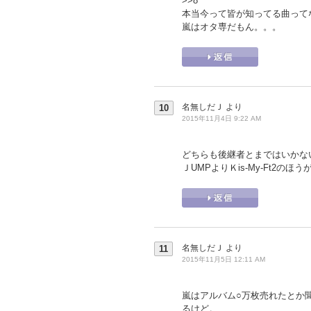
>>8
本当今って皆が知ってる曲って
嵐はオタ専だもん。。。
名無しだＪ
より
10
2015年11月4日 9:22 AM
どちらも後継者とまではいかな
ＪUMPよりＫis-My-Ft2の
名無しだＪ
より
11
2015年11月5日 12:11 AM
嵐はアルバム○万枚売れたとか
るけど。