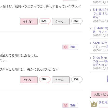
2025年11月
いるけど、結局バラエティでごり押しするっていうワンパ
松村北斗主
でも受け入
変点”
2025年10月
525
250
それな！
うーん…
【START
数」ランキン
2025年10月
START
ナシ」── 
2025年10月
目論んでる感じはあるよね。
Snow M
だし。
の怪 ──
が分かれる
2025年10月
ワチャした感じは、確かに嵐っぽいかなｗ
707
159
それな！
うーん…
人気トピ
伊野尾