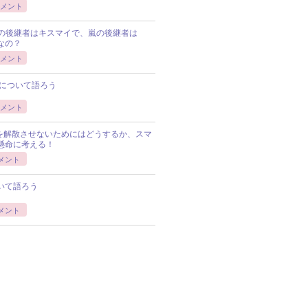
メント
Pの後継者はキスマイで、嵐の後継者は
Pなの？
メント
について語ろう
メント
Pを解散させないためにはどうするか、スマ
懸命に考える！
メント
いて語ろう
メント