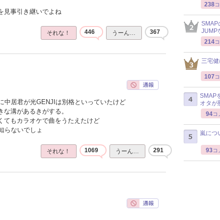
238
コ
感を見事引き継いでよね
SMA
JUM
446
367
それな！
うーん…
214
コ
三宅健
107
コ
SMA
中居君が光GENJIは別格といっていたけど
オタが
大きな溝があるきがする。
94
コ
なくてもカラオケで曲をうたえたけど
知らないでしょ
嵐につ
93
1069
291
コ
それな！
うーん…