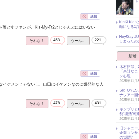
KinKi K
顔になる写
落とすファンが、Kis-My-Ft2とじゃんぷにはいない
Hey!Sa
453
221
それな！
うーん…
しまったの
新着
木村拓哉、S
「余計なこ
ン心理
2025年11月
なイケメンじゃないし、山田はイケメンなのに爆発的な人
SixTO
ナツアー開
2025年11月
478
431
それな！
うーん…
キンプリとN
勢“復活”
2025年11月
旧ジャニー
企業コンサル
の“課題”