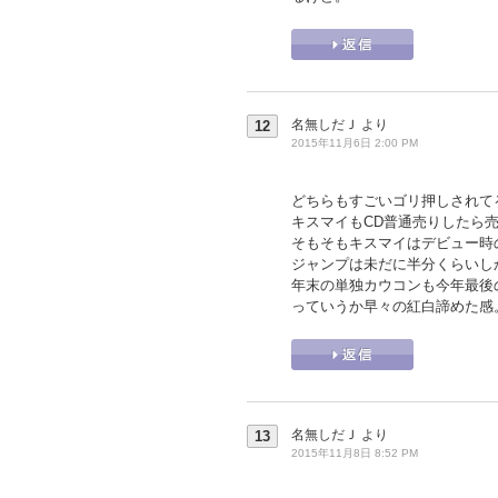
名無しだＪ
より
12
2015年11月6日 2:00 PM
どちらもすごいゴリ押しされて
キスマイもCD普通売りしたら売
そもそもキスマイはデビュー時
ジャンプは未だに半分くらいし
年末の単独カウコンも今年最後
っていうか早々の紅白諦めた感
名無しだＪ
より
13
2015年11月8日 8:52 PM