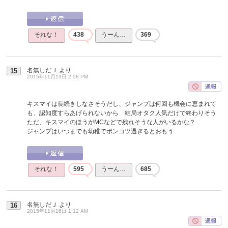
それな！
438
うーん…
369
名無しだＪ
より
15
2015年11月13日 2:58 PM
キスマイは長続きしなさそうだし、ジャンプは何回も機会に恵まれて
も、認知度すらあげられないから 結局オタク人気だけで終わりそう
ただ、キスマイのほうがMCなどで残れそうな人がいるかな？
ジャンプはいつまでも幼稚でポンコツ過ぎるとおもう
それな！
595
うーん…
685
名無しだＪ
より
16
2015年11月16日 1:12 AM