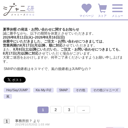
マイページ
ストア
メニュー
夏季休暇 の発送・お問い合わせに関するお知らせ
誠に勝手ながら、以下の期間を休業とさせていただきます。
2026年8月11日(火)~2026年8月16日(日)
休業中にいただきました、ご注文・お問い合わせにつきましては、
営業再開の8月17日(月)以降、順に対応
させていただきます。
また、
8月8日(土)以降にいただいた、ご注文・
お問い合わせにつきましても、
8月17日(月)以降に対応
させていただく場合がございます。
大変ご迷惑をおかけしますが、
何卒ご了承くださいますようお願い申し上げま
す。
SMAPの後継者はキスマイで、嵐の後継者はJUMPなの？
Hey!Say!JUMP
Kis-My-Ft2
SMAP
その他
その他ジャニーズ
嵐
2
3
→
1
事務所担？
より
1
2015年10月20日 1:03 AM