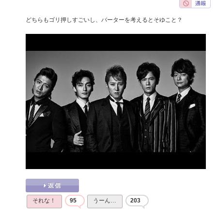
どちらもゴリ押しすごいし、バーターを考えるとそゆこと？
それな！
95
うーん…
203