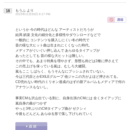
もうふ
より
18
2015年11月26日 6:17 PM
というか 今の時代はどんな アーティストだろうが
結局 娯楽 文化の細分化と多様性やダウンロードなどで
一般的に コンテンツを購入しにくい冬の時代で
昔の様な大ヒット曲は生まれにくくなった時代。
メディアがぐいぐい押し込んで あらゆるタイアップが
あったとしても 昔の様な大ヒットは難しい。
その中でも、あまり特典を増やさず、形態も殆どは2種に押さえて
この売上げを保っている嵐は、むしろ大健闘。
嵐もここ しばらく、もうそんなにプッシュされていない。
今は三代目とかEXILEグループ 他ジャニの方がよほど押されてる。
CD売れない時代のミリオン達成のはずの新アルバムもメディアで何の
アナウンスもないし。
事実CMも沢山出ている割に、自身出演のCMには 全くタイアップに
嵐自身の曲がつかず
やっと3年ぶりのCMタイアップ曲が ゼクシィ
今後もどんどん あらゆる形で落し下げられていく