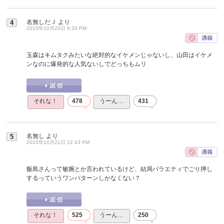
名無しだＪ
より
4
2015年10月20日 9:20 PM
玉森はキムタクみたいな絶対的なイケメンじゃないし、山田はイケメ
ンなのに爆発的な人気ないしでどっちもムリ
それな！
478
うーん…
431
名無し
より
5
2015年10月21日 12:43 PM
飯島さんって敏腕とか言われているけど、結局バラエティでごり押し
するっていうワンパターンしかなくない？
それな！
525
うーん…
250