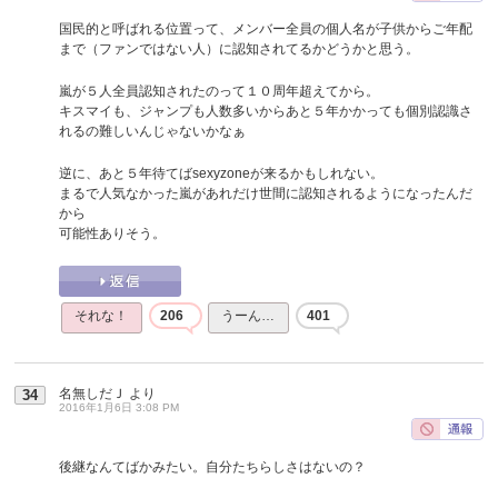
国民的と呼ばれる位置って、メンバー全員の個人名が子供からご年配
まで（ファンではない人）に認知されてるかどうかと思う。
嵐が５人全員認知されたのって１０周年超えてから。
キスマイも、ジャンプも人数多いからあと５年かかっても個別認識さ
れるの難しいんじゃないかなぁ
逆に、あと５年待てばsexyzoneが来るかもしれない。
まるで人気なかった嵐があれだけ世間に認知されるようになったんだ
から
可能性ありそう。
それな！
206
うーん…
401
名無しだＪ
より
34
2016年1月6日 3:08 PM
後継なんてばかみたい。自分たちらしさはないの？