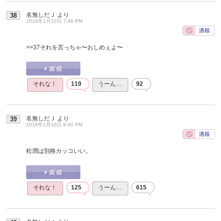
名無しだＪ
より
38
2016年1月10日 7:48 PM
>>37
それを言っちゃ〜おしめぇよ〜
それな！
119
うーん…
92
名無しだＪ
より
39
2016年1月10日 9:40 PM
松潤は別格カッコいい。
それな！
125
うーん…
615