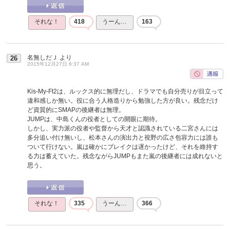
それな！
418
うーん…
163
名無しだＪ
より
26
2015年12月27日 6:37 AM
Kis-My-Ft2は、ルックス的に無理だし、ドラマでも自分売りが目立って
違和感しか無い。役に合う人格造りから勉強した方が良い。残念だけ
ど資質的にSMAPの後継者は無理。
JUMPは、中島くんの役者としての開眼に期待。
しかし、実力派の役者や監督から天才と認識されている二宮さんには
多分追い付け無いし、松本さんの演出力と視野の広さ包容力には誰も
ついて行けない。嵐は確かにブレイクは遅かったけど、それを維持す
る力は蓄えていた。残念ながらJUMPもまた嵐の後継者には成れないと
思う。
それな！
335
うーん…
366