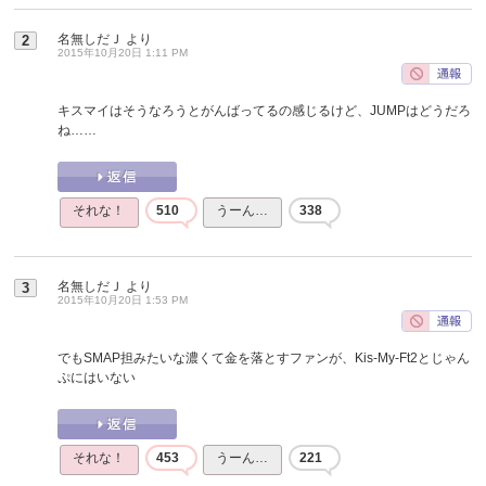
名無しだＪ
より
2
2015年10月20日 1:11 PM
キスマイはそうなろうとがんばってるの感じるけど、JUMPはどうだろ
ね……
それな！
510
うーん…
338
名無しだＪ
より
3
2015年10月20日 1:53 PM
でもSMAP担みたいな濃くて金を落とすファンが、Kis-My-Ft2とじゃん
ぷにはいない
それな！
453
うーん…
221