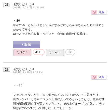
名無しだＪ
より
27
2015年12月27日 11:31 PM
>>26
確かにゆーとが俳優として成功するかにじゃんぷちゃんたちの運命が
かかってそう。
ゆーとで人気掘り起こさないと、永遠に山田の1枚看板…
それな！
411
うーん…
96
名無しだＪ
より
28
2015年12月29日 2:14 PM
＞＞20
ファンじゃないから、嵐に個々のインパクトがないって思うだけ。
嵐のメンバーは毎年パワラン上位に入ってるということは、全員の世
間的認知度関心度が高いということ。その上グループでも強い。その
辺は昔のSMAPだって同じだったでしょーが。