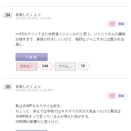
名無しだＪ
より
24
2015年12月25日 3:24 PM
>>23
セクゾってまた全然違うジャンルだと思う。ジャニーさんの趣味
が強すぎて、新規が付きにくいけど、強烈なジャニヲタには愛される
感じ。
それな！
548
うーん…
79
名無しだＪ
より
25
2015年12月26日 11:41 PM
私はJUMPもキスマイも好き。
ちょっと、前までは学校ではキスマイの方が人気あったけど最近は
JUMP好きって言っている人が増えた気がする。
24時間の影響だと思うけど。