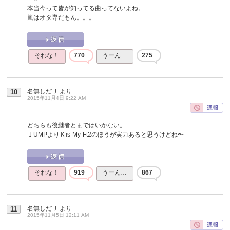
本当今って皆が知ってる曲ってないよね。
嵐はオタ専だもん。。。
それな！
770
うーん…
275
名無しだＪ
より
10
2015年11月4日 9:22 AM
どちらも後継者とまではいかない。
ＪUMPよりＫis-My-Ft2のほうが実力あると思うけどね〜
それな！
919
うーん…
867
名無しだＪ
より
11
2015年11月5日 12:11 AM