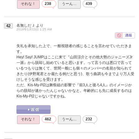
それな！
238
うーん…
439
名無しだＪ
より
42
2016年1月13日 1:25 AM
失礼を承知した上で、一般視聴者の感じることを言わせていただきま
す。
Hey! Say! JUMPはここに来て『山田涼介とその他大勢のジャニーズJr
一派』から脱却し始めていると思います。って言うのは悪口で言って
いるつもりは無くて、世間一般にも個々のメンバーの名前が知られて
きたり(伊野尾君とか最たる例だと思う)、歌う曲調も今までより万人受
けしそうな感じを受けます。
ただ、Kis-My-Ft2は舞祭組の影響で『前3人と後ろ4人』のイメージか
らの脱却が速かったんじゃないかなと。年齢的にも先に成長するのは
Kis-My-Ft2じゃないですかね。
それな！
462
うーん…
232