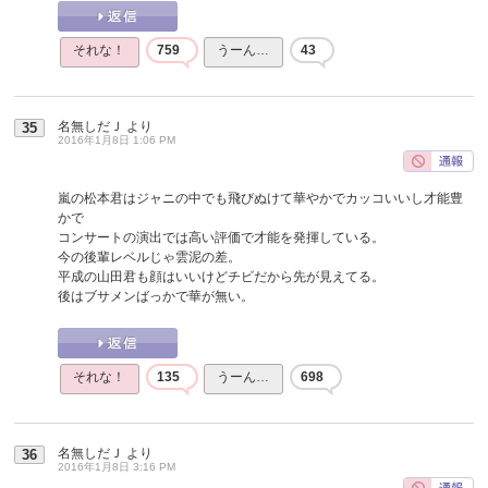
それな！
759
うーん…
43
名無しだＪ
より
35
2016年1月8日 1:06 PM
嵐の松本君はジャニの中でも飛びぬけて華やかでカッコいいし才能豊
かで
コンサートの演出では高い評価で才能を発揮している。
今の後輩レベルじゃ雲泥の差。
平成の山田君も顔はいいけどチビだから先が見えてる。
後はブサメンばっかで華が無い。
それな！
135
うーん…
698
名無しだＪ
より
36
2016年1月8日 3:16 PM