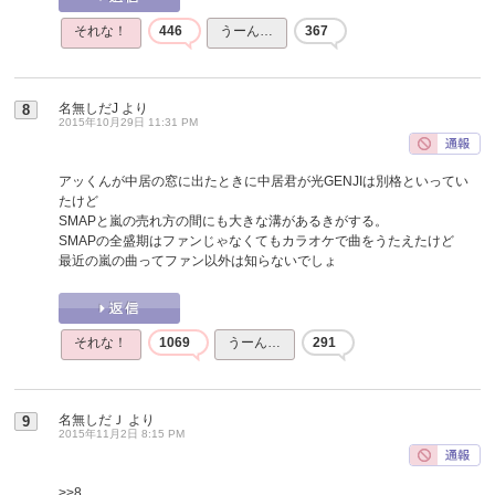
それな！
446
うーん…
367
名無しだJ
より
8
2015年10月29日 11:31 PM
アッくんが中居の窓に出たときに中居君が光GENJIは別格といってい
たけど
SMAPと嵐の売れ方の間にも大きな溝があるきがする。
SMAPの全盛期はファンじゃなくてもカラオケで曲をうたえたけど
最近の嵐の曲ってファン以外は知らないでしょ
それな！
1069
うーん…
291
名無しだＪ
より
9
2015年11月2日 8:15 PM
>>8