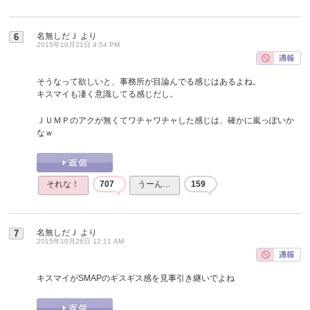
名無しだＪ
より
6
2015年10月21日 4:54 PM
そうなって欲しいと、事務所が目論んでる感じはあるよね。
キスマイも凄く意識してる感じだし。
ＪＵＭＰのアクが無くてワチャワチャした感じは、確かに嵐っぽいか
なｗ
それな！
707
うーん…
159
名無しだＪ
より
7
2015年10月26日 12:11 AM
キスマイがSMAPのギスギス感を見事引き継いでよね