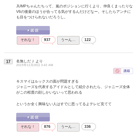
JUMPちゃんたちって、嵐のポジションに行くより、仲良くまったりな
V6の後釜のほうが合ってる気がするんだけどなー。そしたらアンチに
も目をつけられないだろうし。
それな！
937
うーん…
122
名無しだＪ
より
17
2015年11月26日 3:42 AM
キスマイはルックスの面が問題すぎる
ジャニーズを代表するアイドルとして紹介されたら、ジャニーズ全体
がこの程度の顔しかいないって思われる
というか全く興味ない人はすでに思ってるよテレビ見てて
それな！
876
うーん…
336