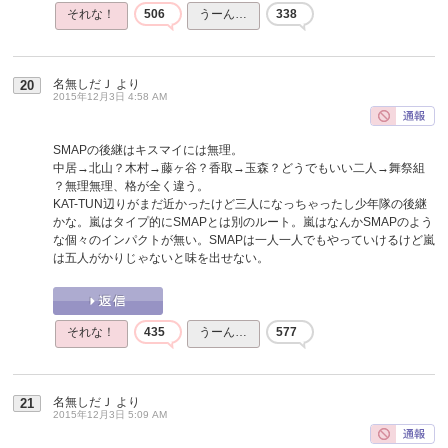
それな！
506
うーん…
338
名無しだＪ
より
20
2015年12月3日 4:58 AM
SMAPの後継はキスマイには無理。
中居→北山？木村→藤ヶ谷？香取→玉森？どうでもいい二人→舞祭組
？無理無理、格が全く違う。
KAT-TUN辺りがまだ近かったけど三人になっちゃったし少年隊の後継
かな。嵐はタイプ的にSMAPとは別のルート。嵐はなんかSMAPのよう
な個々のインパクトが無い。SMAPは一人一人でもやっていけるけど嵐
は五人がかりじゃないと味を出せない。
それな！
435
うーん…
577
名無しだＪ
より
21
2015年12月3日 5:09 AM