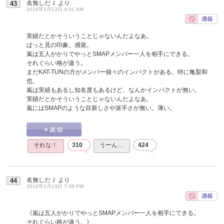
名無しだＪ
より
43
2016年1月13日 4:31 AM
実績だとかそういうことじゃないんだよなあ。
ぱっと見の印象。感覚。
嵐は五人がかりでやっとSMAPメンバー一人を相手にできる。
それぐらい格が違う。
まだKAT-TUNの方がメンバー個々のインパクトがある。特に亀梨和
也。
嵐は実績もあるし知名度もあるけど、なんかインパクトが無い。
実績だとかそういうことじゃないんだよなあ。
嵐にはSMAPのような目新しさや派手さが無い。薄い。
それな！
310
うーん…
424
名無しだＪ
より
44
2016年1月13日 7:39 PM
《嵐は五人がかりでやっとSMAPメンバー一人を相手にできる。
それぐらい格が違う。》