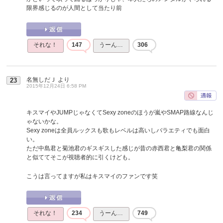
限界感じるのが人間として当たり前
それな！
147
うーん…
306
名無しだＪ
より
23
2015年12月24日 6:58 PM
キスマイやJUMPじゃなくてSexy zoneのほうが嵐やSMAP路線なんじ
ゃないかな。
Sexy zoneは全員ルックスも歌もレベルは高いしバラエティでも面白
い。
ただ中島君と菊池君のギスギスした感じが昔の赤西君と亀梨君の関係
と似ててそこが視聴者的に引くけども。
こうは言ってますが私はキスマイのファンです笑
それな！
234
うーん…
749