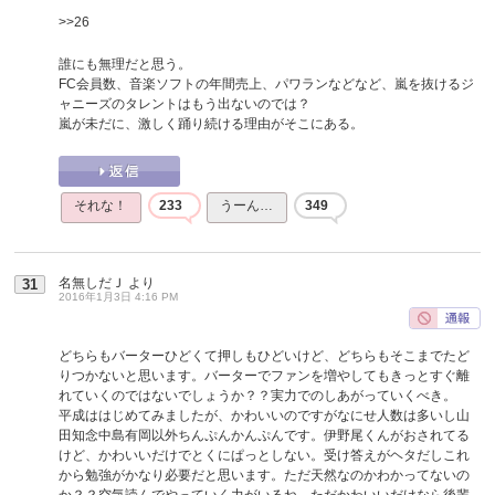
>>26
誰にも無理だと思う。
FC会員数、音楽ソフトの年間売上、パワランなどなど、嵐を抜けるジ
ャニーズのタレントはもう出ないのでは？
嵐が未だに、激しく踊り続ける理由がそこにある。
それな！
233
うーん…
349
名無しだＪ
より
31
2016年1月3日 4:16 PM
どちらもバーターひどくて押しもひどいけど、どちらもそこまでたど
りつかないと思います。バーターでファンを増やしてもきっとすぐ離
れていくのではないでしょうか？？実力でのしあがっていくべき。
平成ははじめてみましたが、かわいいのですがなにせ人数は多いし山
田知念中島有岡以外ちんぷんかんぷんです。伊野尾くんがおされてる
けど、かわいいだけでとくにぱっとしない。受け答えがヘタだしこれ
から勉強がかなり必要だと思います。ただ天然なのかわかってないの
か？？空気読んでやっていく力がいるね。ただかわいいだけなら後輩