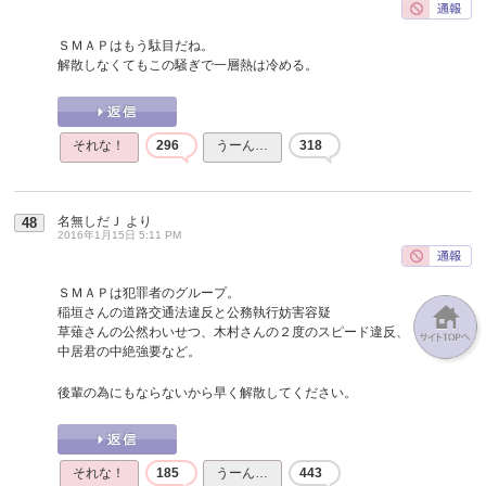
ＳＭＡＰはもう駄目だね。
解散しなくてもこの騒ぎで一層熱は冷める。
それな！
296
うーん…
318
名無しだＪ
より
48
2016年1月15日 5:11 PM
ＳＭＡＰは犯罪者のグループ。
稲垣さんの道路交通法違反と公務執行妨害容疑
草薙さんの公然わいせつ、木村さんの２度のスピード違反、
中居君の中絶強要など。
後輩の為にもならないから早く解散してください。
それな！
185
うーん…
443