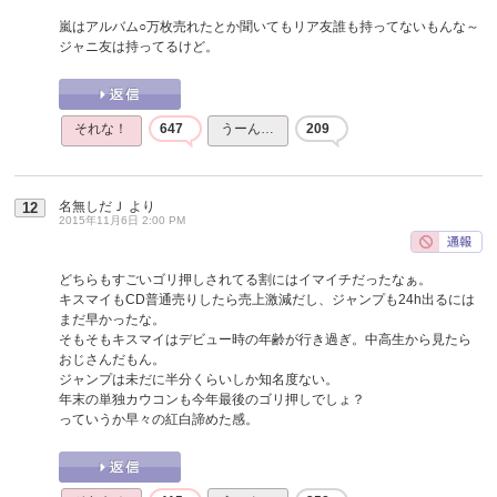
嵐はアルバム○万枚売れたとか聞いてもリア友誰も持ってないもんな～
ジャニ友は持ってるけど。
それな！
647
うーん…
209
名無しだＪ
より
12
2015年11月6日 2:00 PM
どちらもすごいゴリ押しされてる割にはイマイチだったなぁ。
キスマイもCD普通売りしたら売上激減だし、ジャンプも24h出るには
まだ早かったな。
そもそもキスマイはデビュー時の年齢が行き過ぎ。中高生から見たら
おじさんだもん。
ジャンプは未だに半分くらいしか知名度ない。
年末の単独カウコンも今年最後のゴリ押しでしょ？
っていうか早々の紅白諦めた感。