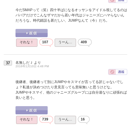
今だSMAPって（笑）四十半ばになるオッサンをアイドル視してるのは
ババアだけでこんなザマだから若い年代はジャニーズにハマらないん
だろうな。時代錯誤も甚だしい、JUMPなんて（今）だろ。
それな！
107
うーん…
409
名無しだＪ
より
37
2016年1月10日 4:48 PM
後継者、後継者って別にJUMPやキスマイが言ってる訳じゃないでし
ょ？私達が決めつけたり意見言っても意味無いと思うけどな。
JUMPやキスマイ、他のジャニーズグループには自分達なりに頑張れば
良いと思う。
それな！
739
うーん…
16