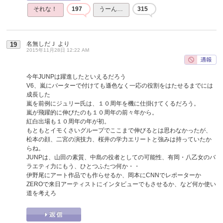
それな！
197
うーん…
315
名無しだＪ
より
19
2015年11月28日 12:22 AM
今年JUNPは躍進したといえるだろう
V6、嵐にバーターで付けても遜色なく一応の役割をはたせるまでには
成長した
嵐を前例にジュリー氏は、１０周年を機に仕掛けてくるだろう。
嵐が飛躍的に伸びたのも１０周年の前々年から。
紅白出場も１０周年の年が初。
もともとイモくさいグループでここまで伸びるとは思わなかったが、
松本の顔、二宮の演技力、桜井の学力エリートと強みは持っていたか
らね。
JUNPは、山田の素質、中島の役者としての可能性、有岡・八乙女のバ
ラエティ力にもう、ひとつふたつ何か・・
伊野尾にアート作品でも作らせるか、岡本にCNNでレポーターか
ZEROで来日アーティストにインタビューでもさせるか、など何か使い
道を考えろ