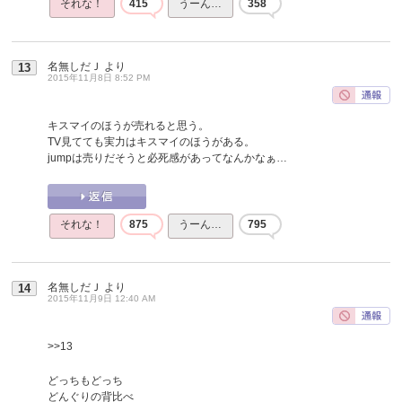
それな！
415
うーん…
358
名無しだＪ
より
13
2015年11月8日 8:52 PM
キスマイのほうが売れると思う。
TV見てても実力はキスマイのほうがある。
jumpは売りだそうと必死感があってなんかなぁ…
それな！
875
うーん…
795
名無しだＪ
より
14
2015年11月9日 12:40 AM
>>13
どっちもどっち
どんぐりの背比べ