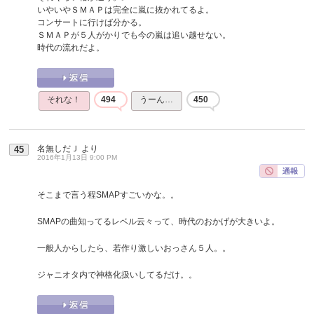
いやいやＳＭＡＰは完全に嵐に抜かれてるよ。
コンサートに行けば分かる。
ＳＭＡＰが５人がかりでも今の嵐は追い越せない。
時代の流れだよ。
それな！
494
うーん…
450
名無しだＪ
より
45
2016年1月13日 9:00 PM
そこまで言う程SMAPすごいかな。。
SMAPの曲知ってるレベル云々って、時代のおかげが大きいよ。
一般人からしたら、若作り激しいおっさん５人。。
ジャニオタ内で神格化扱いしてるだけ。。