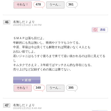
それな！
478
うーん…
361
名無しだＪ
より
46
2016年1月14日 1:36 PM
ＳＭＡＰは落ち目だよ。
年齢的にも先は無いし、映画やドラマもコケてる。
中居、草薙は今は良くても解散すれば間違いなく４人とも
お払い箱でしよ。
若いジャニはもうすぐ後ろまで来てて追い抜かれるのは目に見えてる
し
キムタクでさえ２，３年経てばマッチさん的な存在になる。
売り上げなど記録ずくめの嵐には勝てない。
それな！
349
うーん…
395
名無しだＪ
より
47
2016年1月15日 8:48 AM