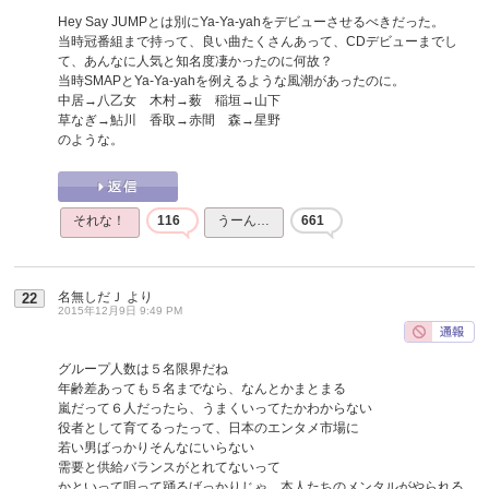
Hey Say JUMPとは別にYa-Ya-yahをデビューさせるべきだった。
当時冠番組まで持って、良い曲たくさんあって、CDデビューまでし
て、あんなに人気と知名度凄かったのに何故？
当時SMAPとYa-Ya-yahを例えるような風潮があったのに。
中居→八乙女 木村→薮 稲垣→山下
草なぎ→鮎川 香取→赤間 森→星野
のような。
それな！
116
うーん…
661
名無しだＪ
より
22
2015年12月9日 9:49 PM
グループ人数は５名限界だね
年齢差あっても５名までなら、なんとかまとまる
嵐だって６人だったら、うまくいってたかわからない
役者として育てるったって、日本のエンタメ市場に
若い男ばっかりそんなにいらない
需要と供給バランスがとれてないって
かといって唄って踊るばっかりじゃ、本人たちのメンタルがやられる