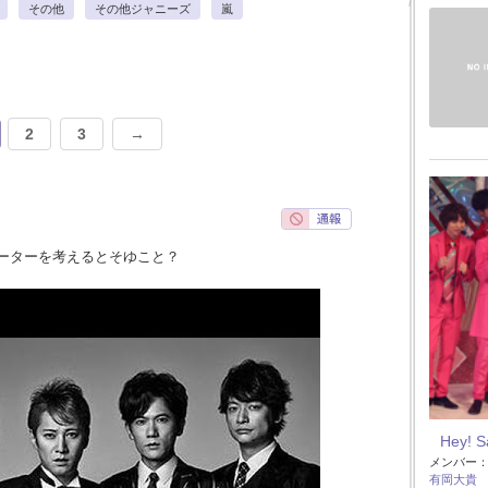
その他
その他ジャニーズ
嵐
2
3
→
ーターを考えるとそゆこと？
Hey! 
メンバー
有岡大貴