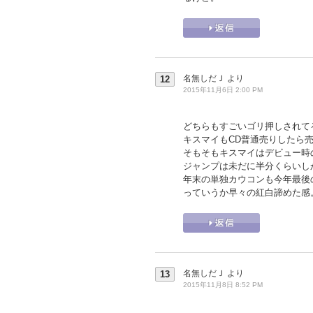
名無しだＪ
より
12
2015年11月6日 2:00 PM
どちらもすごいゴリ押しされて
キスマイもCD普通売りしたら売
そもそもキスマイはデビュー時
ジャンプは未だに半分くらいし
年末の単独カウコンも今年最後
っていうか早々の紅白諦めた感
名無しだＪ
より
13
2015年11月8日 8:52 PM