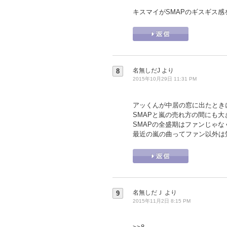
キスマイがSMAPのギスギス
名無しだJ
より
8
2015年10月29日 11:31 PM
アッくんが中居の窓に出たときに
SMAPと嵐の売れ方の間にも
SMAPの全盛期はファンじゃ
最近の嵐の曲ってファン以外は
名無しだＪ
より
9
2015年11月2日 8:15 PM