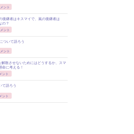
メント
Pの後継者はキスマイで、嵐の後継者は
Pなの？
メント
について語ろう
メント
Pを解散させないためにはどうするか、スマ
懸命に考える！
メント
いて語ろう
メント