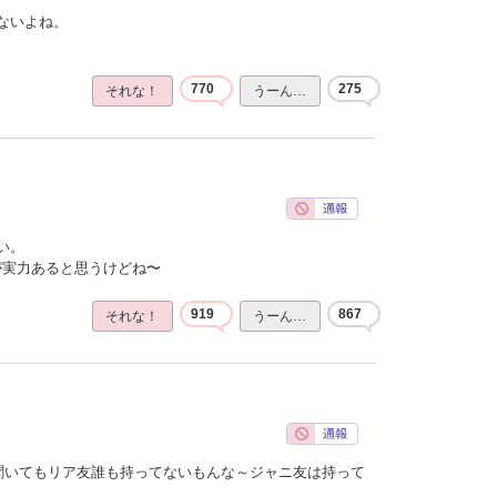
ないよね。
770
275
それな！
うーん…
い。
ほうが実力あると思うけどね〜
919
867
それな！
うーん…
聞いてもリア友誰も持ってないもんな～ジャニ友は持って