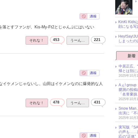
KinKi K
顔になる写
落とすファンが、Kis-My-Ft2とじゃんぷにはいない
Hey!Sa
453
221
それな！
うーん…
しまったの
新着
中居正広、
帰とは別に
2025年10月
なイケメンじゃないし、山田はイケメンなのに爆発的な人
Aぇ! gr
臆測の投稿
「名誉棄損
2025年10月
478
431
それな！
うーん…
Snow M
出演に「不
2025年10月
実写版『SA
の声も……
応の“正体”