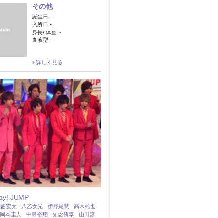
その他
誕生日: -
入所日:-
身長/ 体重: -
血液型: -
詳しく見る
Say! JUMP
：
薮宏太
八乙女光
伊野尾慧
高木雄也
岡本圭人
中島裕翔
知念侑李
山田涼