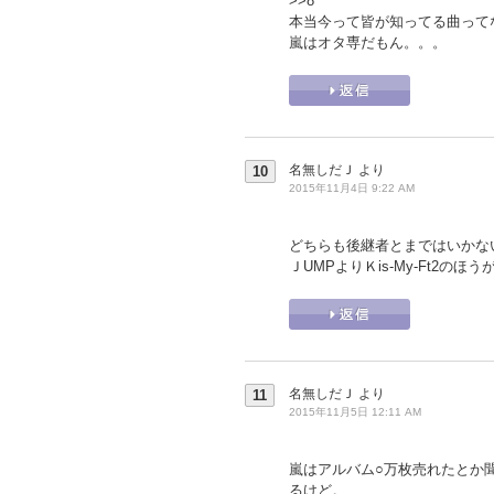
>>8
本当今って皆が知ってる曲って
嵐はオタ専だもん。。。
名無しだＪ
より
10
2015年11月4日 9:22 AM
どちらも後継者とまではいかな
ＪUMPよりＫis-My-Ft2の
名無しだＪ
より
11
2015年11月5日 12:11 AM
嵐はアルバム○万枚売れたとか
るけど。