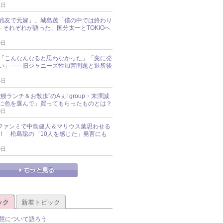
1日
戦友で元嫁」、城島茂「僕の中では終わり
─ それぞれが語った、国分太一とTOKIOへ
0日
「こんなんなると思わなかった」「変に発
い」――旧ジャニーズ性加害問題と退所後
5日
鰻ランチ＆お散歩”のAぇ! group・末澤誠
に色を選んで」買ってもらったものとは？
0日
sz、ファンミで中島健人＆マリウス葉思わせる
！ 松島聡の「10人を感じた」発言にも
9日
ック
新着トピック
慧について語ろう