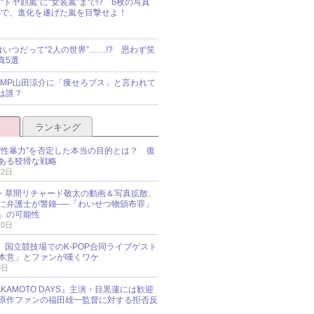
“ドヤ顔嵐”に“女装嵐”まで!? 6枚の写真
で、進化を遂げた嵐を目撃せよ！
idsはいつだって“2人の世界”……!? 思わず笑
真5選
y!JUMP山田涼介に「痩せろブス」と言われて
は誰？
ランキング
“性暴力”を否定した本当の目的とは？ 復
ある狡猾な戦略
12日
oup・草間リチャード敬太の動画＆写真拡散、
に弁護士が警鐘──「わいせつ物頒布罪」
」の可能性
10日
an、国立競技場でのK-POP合同ライブゲスト
本意」とファンが嘆くワケ
3日
KAMOTO DAYS』主演・目黒蓮には歓迎
原作ファンの福田雄一監督に対する拒否反