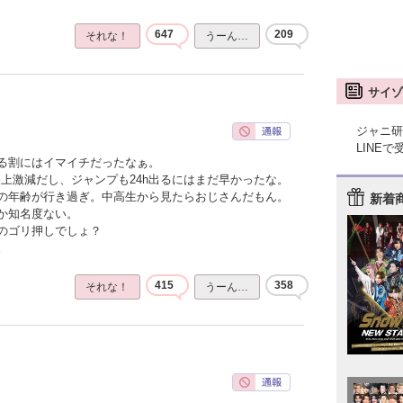
647
209
それな！
うーん…
サイゾ
ジャニ研
LINE
る割にはイマイチだったなぁ。
上激減だし、ジャンプも24h出るにはまだ早かったな。
の年齢が行き過ぎ。中高生から見たらおじさんだもん。
新着
か知名度ない。
のゴリ押しでしょ？
。
415
358
それな！
うーん…