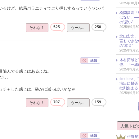
2025年10月
いるけど、結局バラエティでごり押しするっていうワンパ
松岡昌宏「
はない」─
の“思い”
2025年9月3
525
250
それな！
うーん…
北山宏光、
言もできな
の“本音”
2025年9月2
木村拓哉と“
也、「一緒
2025年9月2
目論んでる感じはあるよね。
だし。
timele
演出に賛否
批判集まる
ワチャした感じは、確かに嵐っぽいかなｗ
2025年9月1
707
159
それな！
うーん…
人気トピ
伊野尾