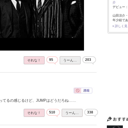
介
デビュー：2
山田涼介
年少組で
詳しく見
95
203
それな！
うーん…
ってるの感じるけど、JUMPはどうだろね……
510
338
それな！
うーん…