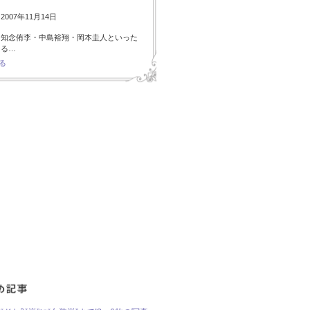
007年11月14日
・知念侑李・中島裕翔・岡本圭人といった
ある…
る